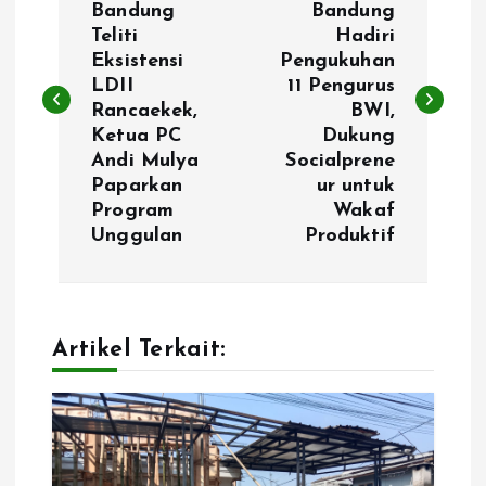
Bandung
Bandung
Teliti
Hadiri
s
Eksistensi
Pengukuhan
LDII
11 Pengurus
t
Rancaekek,
BWI,
Ketua PC
Dukung
n
Andi Mulya
Socialprene
Paparkan
ur untuk
a
Program
Wakaf
Unggulan
Produktif
v
i
Artikel Terkait:
g
a
t