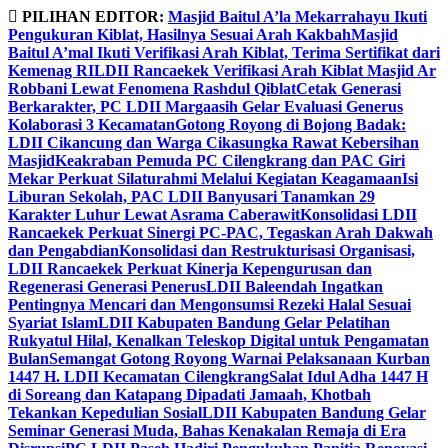
Skip
PILIHAN EDITOR:
Masjid Baitul A’la Mekarrahayu Ikuti
to
Pengukuran Kiblat, Hasilnya Sesuai Arah Kakbah
Masjid
content
Baitul A’mal Ikuti Verifikasi Arah Kiblat, Terima Sertifikat dari
Kemenag RI
LDII Rancaekek Verifikasi Arah Kiblat Masjid Ar
Robbani Lewat Fenomena Rashdul Qiblat
Cetak Generasi
Berkarakter, PC LDII Margaasih Gelar Evaluasi Generus
Kolaborasi 3 Kecamatan
Gotong Royong di Bojong Badak:
LDII Cikancung dan Warga Cikasungka Rawat Kebersihan
Masjid
Keakraban Pemuda PC Cilengkrang dan PAC Giri
Mekar Perkuat Silaturahmi Melalui Kegiatan Keagamaan
Isi
Liburan Sekolah, PAC LDII Banyusari Tanamkan 29
Karakter Luhur Lewat Asrama Caberawit
Konsolidasi LDII
Rancaekek Perkuat Sinergi PC-PAC, Tegaskan Arah Dakwah
dan Pengabdian
Konsolidasi dan Restrukturisasi Organisasi,
LDII Rancaekek Perkuat Kinerja Kepengurusan dan
Regenerasi Generasi Penerus
LDII Baleendah Ingatkan
Pentingnya Mencari dan Mengonsumsi Rezeki Halal Sesuai
Syariat Islam
LDII Kabupaten Bandung Gelar Pelatihan
Rukyatul Hilal, Kenalkan Teleskop Digital untuk Pengamatan
Bulan
Semangat Gotong Royong Warnai Pelaksanaan Kurban
1447 H. LDII Kecamatan Cilengkrang
Salat Idul Adha 1447 H
di Soreang dan Katapang Dipadati Jamaah, Khotbah
Tekankan Kepedulian Sosial
LDII Kabupaten Bandung Gelar
Seminar Generasi Muda, Bahas Kenakalan Remaja di Era