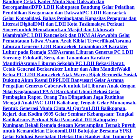
Bandung Cetak Kader Muda Siap Dakwah dan
Berorganisasi
DPD LDII Kabupaten Bandung Gelar Pelatihan
Pendidikan Keagamaan dan Dakwah
PC LDII Rancaekek
Gelar Konsolidasi, Bahas Peningkatan Kapasitas Pengurus dan
Literasi Digital
DMI dan LDII Kota Tasikmalaya Perkuat
Sinergi untuk Memakmurkan Masjid dan Ukhuwah
Islamiyah
PC LDII Rancaekek dan DKM Al Awwabin Gelar
Pemantauan Istiwa A’zam, Arah Kiblat Terverifikasi
Asrama
Liburan Generus LDII Rancaekek Tanamkan 29 Karakter
Luhur pada Remaja SMP
Asrama Liburan Generus PC LDII
Soreang: Edukatif, Seru, dan Tanamkan Karakter
Mandiri
Asrama Liburan Sekolah PC LDII Bekasi Barat:
Cetak Generasi Berkarakter Luhur dan Alim Mandiri
Wakil
Ketua PC LDII Rancaekek Ajak Warga Bijak Bermedia Sosial,
Dukung Akun Resmi DPP
LDII Banyusari Gelar Asrama
Pengajian Generus Caberawit untuk Isi Liburan Anak dengan
Nilai Keagamaan
TPA Al Barokatul Ghoni Bekasi Gelar
Pembagian Rapor, Orang Tua Diingatkan Jaga Rutinitas
Mengaji Anak
PAC LDII Kaliabang Tengah Gelar Munaqosah,
Bentuk Generasi Muda Cinta Al-Qur’an
LDII Balikpapan,
Kejari, dan Kodim 0905 Gelar Seminar Kebangsaan: Tangkal
Radikalisme, Perkuat Nilai Pancasila
LDII Kabupaten
Kuningan Bekali Remaja dengan Keterampilan Ternak Puyuh
untuk Kemandirian Ekonomi
LDII Batujajar Bersama YPKI
Gelar Edukasi Kesehatan Deteksi Dini Kanker dan Tumor ke