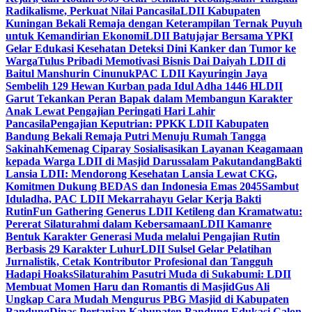
Radikalisme, Perkuat Nilai Pancasila
LDII Kabupaten
Kuningan Bekali Remaja dengan Keterampilan Ternak Puyuh
untuk Kemandirian Ekonomi
LDII Batujajar Bersama YPKI
Gelar Edukasi Kesehatan Deteksi Dini Kanker dan Tumor ke
Warga
Tulus Pribadi Memotivasi Bisnis Dai Daiyah LDII di
Baitul Manshurin Cinunuk
PAC LDII Kayuringin Jaya
Sembelih 129 Hewan Kurban pada Idul Adha 1446 H
LDII
Garut Tekankan Peran Bapak dalam Membangun Karakter
Anak Lewat Pengajian Peringati Hari Lahir
Pancasila
Pengajian Keputrian: PPKK LDII Kabupaten
Bandung Bekali Remaja Putri Menuju Rumah Tangga
Sakinah
Kemenag Ciparay Sosialisasikan Layanan Keagamaan
kepada Warga LDII di Masjid Darussalam Pakutandang
Bakti
Lansia LDII: Mendorong Kesehatan Lansia Lewat CKG,
Komitmen Dukung BEDAS dan Indonesia Emas 2045
Sambut
Iduladha, PAC LDII Mekarrahayu Gelar Kerja Bakti
Rutin
Fun Gathering Generus LDII Ketileng dan Kramatwatu:
Pererat Silaturahmi dalam Kebersamaan
LDII Kamanre
Bentuk Karakter Generasi Muda melalui Pengajian Rutin
Berbasis 29 Karakter Luhur
LDII Sulsel Gelar Pelatihan
Jurnalistik, Cetak Kontributor Profesional dan Tangguh
Hadapi Hoaks
Silaturahim Pasutri Muda di Sukabumi: LDII
Membuat Momen Haru dan Romantis di Masjid
Gus Ali
Ungkap Cara Mudah Mengurus PBG Masjid di Kabupaten
Bandung
Dinas Pertanian Kabupaten Bandung Edukasi Calon