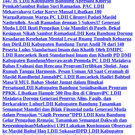
1447 H, LDII Kabupaten Bandung Apresiasi Kinerja
Pemkab
Sambut Bulan Suci Ramadan, PAC LDII
Mekarrahayu Gelar Korve Massal Libatkan 100
Warga
Ratusan Warga PC LDII Cileunyi Padati Masjid
Nashrulloh, Awali Ramadan dengan 5 Sukses
37 Generasi
Muda LDII Ikuti Pengajian Usia Mandiri di Paseh, Bekal
Kesiapan Nikah Sambut Ramadan
LDII Kota Bandung Dorong
Kesadaran Kesehatan Mental Lewat Ruang Tumbuh Keluarga
dan Diri
LDII Kabupaten Bandung Turut Andil 70 dari 140
Peserta Lulus Standarisasi Imam dan Khatib Oleh DMI
PC
LDII Rancaekek Ikuti Standarisasi Imam dan Khatib PD DMI
Kabupaten Bandung
Musyawarah Pemuda PC LDII Majalaya
Bahas Evaluasi dan Rencana Program
Tertibkan Sholat, Jaga
Rumah Tangga Harmonis, Pesan Usman Ali Saat Ceramah di
Masjid Raudhotul Jannah
PC LDII Rancaekek Hadiri Bahtsul
Masa’il MUI, Bahas Sholat Jumat dalam Bingkai
Persatuan
LDII Kabupaten Bandung Sosialisasikan Program
PPKK, Libatkan Hampir 500 Ibu-ibu di Cileunyi
PC LDII
Majalaya Dorong Generasi Penerus Alim, Faqih, dan
Berkarakter Luhur
LDII Kabupaten Bandung Tanamkan
Semangat Mandiri dan Bijak Finansial pada Generasi Muda
dalam Pengajian “Gigih Preneur”
DPD LDII Kota Bandung
Gelar Pengajian Remaja: Tanamkan Semangat Dakwah dan
Kepemimpinan
Mahasiswi UPI Lakukan Kunjungan Observasi
ke Masjid Baitul Haq LDII Sukasari
DPD LDII Kabupaten