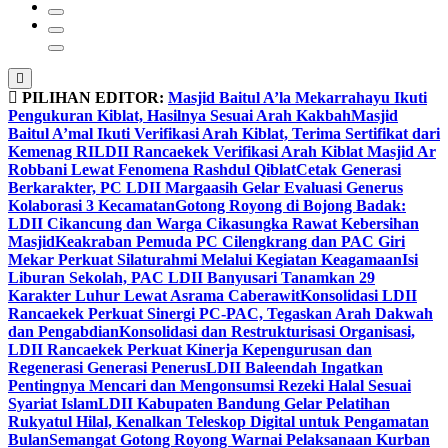
PILIHAN EDITOR:
Masjid Baitul A’la Mekarrahayu Ikuti
Pengukuran Kiblat, Hasilnya Sesuai Arah Kakbah
Masjid
Baitul A’mal Ikuti Verifikasi Arah Kiblat, Terima Sertifikat dari
Kemenag RI
LDII Rancaekek Verifikasi Arah Kiblat Masjid Ar
Robbani Lewat Fenomena Rashdul Qiblat
Cetak Generasi
Berkarakter, PC LDII Margaasih Gelar Evaluasi Generus
Kolaborasi 3 Kecamatan
Gotong Royong di Bojong Badak:
LDII Cikancung dan Warga Cikasungka Rawat Kebersihan
Masjid
Keakraban Pemuda PC Cilengkrang dan PAC Giri
Mekar Perkuat Silaturahmi Melalui Kegiatan Keagamaan
Isi
Liburan Sekolah, PAC LDII Banyusari Tanamkan 29
Karakter Luhur Lewat Asrama Caberawit
Konsolidasi LDII
Rancaekek Perkuat Sinergi PC-PAC, Tegaskan Arah Dakwah
dan Pengabdian
Konsolidasi dan Restrukturisasi Organisasi,
LDII Rancaekek Perkuat Kinerja Kepengurusan dan
Regenerasi Generasi Penerus
LDII Baleendah Ingatkan
Pentingnya Mencari dan Mengonsumsi Rezeki Halal Sesuai
Syariat Islam
LDII Kabupaten Bandung Gelar Pelatihan
Rukyatul Hilal, Kenalkan Teleskop Digital untuk Pengamatan
Bulan
Semangat Gotong Royong Warnai Pelaksanaan Kurban