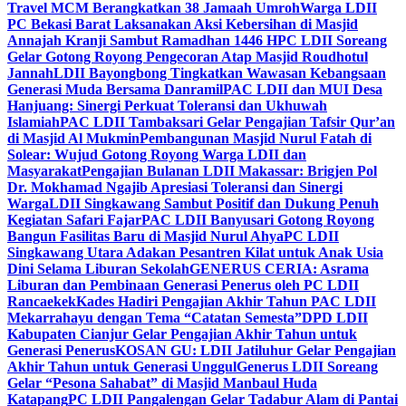
Travel MCM Berangkatkan 38 Jamaah Umroh
Warga LDII
PC Bekasi Barat Laksanakan Aksi Kebersihan di Masjid
Annajah Kranji Sambut Ramadhan 1446 H
PC LDII Soreang
Gelar Gotong Royong Pengecoran Atap Masjid Roudhotul
Jannah
LDII Bayongbong Tingkatkan Wawasan Kebangsaan
Generasi Muda Bersama Danramil
PAC LDII dan MUI Desa
Hanjuang: Sinergi Perkuat Toleransi dan Ukhuwah
Islamiah
PAC LDII Tambaksari Gelar Pengajian Tafsir Qur’an
di Masjid Al Mukmin
Pembangunan Masjid Nurul Fatah di
Solear: Wujud Gotong Royong Warga LDII dan
Masyarakat
Pengajian Bulanan LDII Makassar: Brigjen Pol
Dr. Mokhamad Ngajib Apresiasi Toleransi dan Sinergi
Warga
LDII Singkawang Sambut Positif dan Dukung Penuh
Kegiatan Safari Fajar
PAC LDII Banyusari Gotong Royong
Bangun Fasilitas Baru di Masjid Nurul Ahya
PC LDII
Singkawang Utara Adakan Pesantren Kilat untuk Anak Usia
Dini Selama Liburan Sekolah
GENERUS CERIA: Asrama
Liburan dan Pembinaan Generasi Penerus oleh PC LDII
Rancaekek
Kades Hadiri Pengajian Akhir Tahun PAC LDII
Mekarrahayu dengan Tema “Catatan Semesta”
DPD LDII
Kabupaten Cianjur Gelar Pengajian Akhir Tahun untuk
Generasi Penerus
KOSAN GU: LDII Jatiluhur Gelar Pengajian
Akhir Tahun untuk Generasi Unggul
Generus LDII Soreang
Gelar “Pesona Sahabat” di Masjid Manbaul Huda
Katapang
PC LDII Pangalengan Gelar Tadabur Alam di Pantai