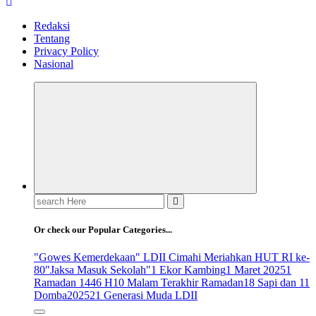
Redaksi
Tentang
Privacy Policy
Nasional
Search
for:
Or check our Popular Categories...
"Gowes Kemerdekaan" LDII Cimahi Meriahkan HUT RI ke-
80
"Jaksa Masuk Sekolah"
1 Ekor Kambing
1 Maret 2025
1
Ramadan 1446 H
10 Malam Terakhir Ramadan
18 Sapi dan 11
Domba
2025
21 Generasi Muda LDII