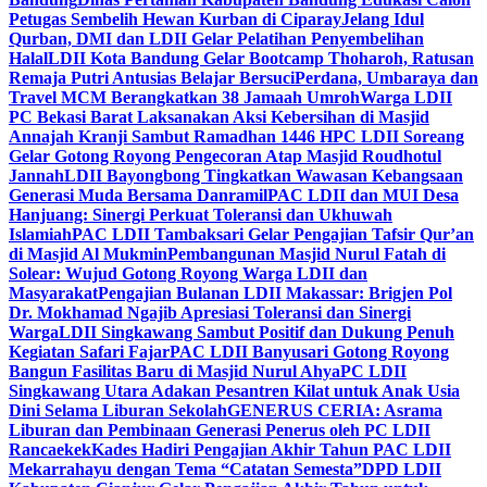
Petugas Sembelih Hewan Kurban di Ciparay
Jelang Idul
Qurban, DMI dan LDII Gelar Pelatihan Penyembelihan
Halal
LDII Kota Bandung Gelar Bootcamp Thoharoh, Ratusan
Remaja Putri Antusias Belajar Bersuci
Perdana, Umbaraya dan
Travel MCM Berangkatkan 38 Jamaah Umroh
Warga LDII
PC Bekasi Barat Laksanakan Aksi Kebersihan di Masjid
Annajah Kranji Sambut Ramadhan 1446 H
PC LDII Soreang
Gelar Gotong Royong Pengecoran Atap Masjid Roudhotul
Jannah
LDII Bayongbong Tingkatkan Wawasan Kebangsaan
Generasi Muda Bersama Danramil
PAC LDII dan MUI Desa
Hanjuang: Sinergi Perkuat Toleransi dan Ukhuwah
Islamiah
PAC LDII Tambaksari Gelar Pengajian Tafsir Qur’an
di Masjid Al Mukmin
Pembangunan Masjid Nurul Fatah di
Solear: Wujud Gotong Royong Warga LDII dan
Masyarakat
Pengajian Bulanan LDII Makassar: Brigjen Pol
Dr. Mokhamad Ngajib Apresiasi Toleransi dan Sinergi
Warga
LDII Singkawang Sambut Positif dan Dukung Penuh
Kegiatan Safari Fajar
PAC LDII Banyusari Gotong Royong
Bangun Fasilitas Baru di Masjid Nurul Ahya
PC LDII
Singkawang Utara Adakan Pesantren Kilat untuk Anak Usia
Dini Selama Liburan Sekolah
GENERUS CERIA: Asrama
Liburan dan Pembinaan Generasi Penerus oleh PC LDII
Rancaekek
Kades Hadiri Pengajian Akhir Tahun PAC LDII
Mekarrahayu dengan Tema “Catatan Semesta”
DPD LDII