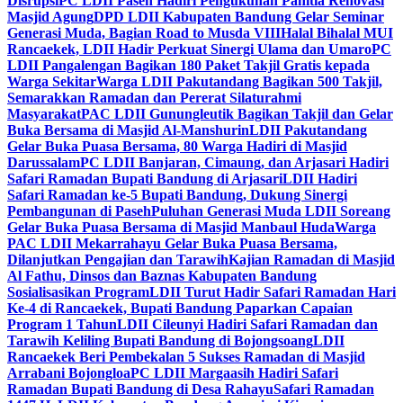
Disrupsi
PC LDII Paseh Hadiri Pengukuhan Panitia Renovasi
Masjid Agung
DPD LDII Kabupaten Bandung Gelar Seminar
Generasi Muda, Bagian Road to Musda VIII
Halal Bihalal MUI
Rancaekek, LDII Hadir Perkuat Sinergi Ulama dan Umaro
PC
LDII Pangalengan Bagikan 180 Paket Takjil Gratis kepada
Warga Sekitar
Warga LDII Pakutandang Bagikan 500 Takjil,
Semarakkan Ramadan dan Pererat Silaturahmi
Masyarakat
PAC LDII Gunungleutik Bagikan Takjil dan Gelar
Buka Bersama di Masjid Al-Manshurin
LDII Pakutandang
Gelar Buka Puasa Bersama, 80 Warga Hadiri di Masjid
Darussalam
PC LDII Banjaran, Cimaung, dan Arjasari Hadiri
Safari Ramadan Bupati Bandung di Arjasari
LDII Hadiri
Safari Ramadan ke-5 Bupati Bandung, Dukung Sinergi
Pembangunan di Paseh
Puluhan Generasi Muda LDII Soreang
Gelar Buka Puasa Bersama di Masjid Manbaul Huda
Warga
PAC LDII Mekarrahayu Gelar Buka Puasa Bersama,
Dilanjutkan Pengajian dan Tarawih
Kajian Ramadan di Masjid
Al Fathu, Dinsos dan Baznas Kabupaten Bandung
Sosialisasikan Program
LDII Turut Hadir Safari Ramadan Hari
Ke-4 di Rancaekek, Bupati Bandung Paparkan Capaian
Program 1 Tahun
LDII Cileunyi Hadiri Safari Ramadan dan
Tarawih Keliling Bupati Bandung di Bojongsoang
LDII
Rancaekek Beri Pembekalan 5 Sukses Ramadan di Masjid
Arrabani Bojongloa
PC LDII Margaasih Hadiri Safari
Ramadan Bupati Bandung di Desa Rahayu
Safari Ramadan