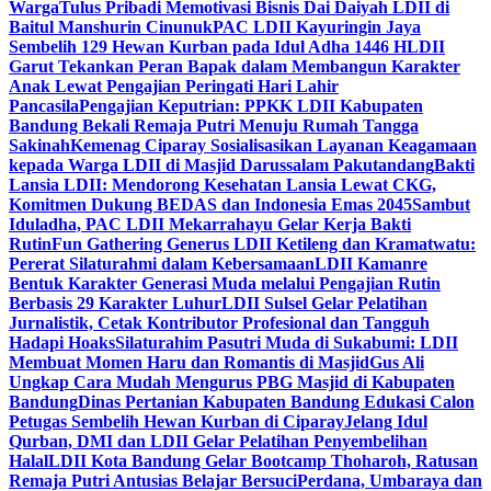
Warga
Tulus Pribadi Memotivasi Bisnis Dai Daiyah LDII di
Baitul Manshurin Cinunuk
PAC LDII Kayuringin Jaya
Sembelih 129 Hewan Kurban pada Idul Adha 1446 H
LDII
Garut Tekankan Peran Bapak dalam Membangun Karakter
Anak Lewat Pengajian Peringati Hari Lahir
Pancasila
Pengajian Keputrian: PPKK LDII Kabupaten
Bandung Bekali Remaja Putri Menuju Rumah Tangga
Sakinah
Kemenag Ciparay Sosialisasikan Layanan Keagamaan
kepada Warga LDII di Masjid Darussalam Pakutandang
Bakti
Lansia LDII: Mendorong Kesehatan Lansia Lewat CKG,
Komitmen Dukung BEDAS dan Indonesia Emas 2045
Sambut
Iduladha, PAC LDII Mekarrahayu Gelar Kerja Bakti
Rutin
Fun Gathering Generus LDII Ketileng dan Kramatwatu:
Pererat Silaturahmi dalam Kebersamaan
LDII Kamanre
Bentuk Karakter Generasi Muda melalui Pengajian Rutin
Berbasis 29 Karakter Luhur
LDII Sulsel Gelar Pelatihan
Jurnalistik, Cetak Kontributor Profesional dan Tangguh
Hadapi Hoaks
Silaturahim Pasutri Muda di Sukabumi: LDII
Membuat Momen Haru dan Romantis di Masjid
Gus Ali
Ungkap Cara Mudah Mengurus PBG Masjid di Kabupaten
Bandung
Dinas Pertanian Kabupaten Bandung Edukasi Calon
Petugas Sembelih Hewan Kurban di Ciparay
Jelang Idul
Qurban, DMI dan LDII Gelar Pelatihan Penyembelihan
Halal
LDII Kota Bandung Gelar Bootcamp Thoharoh, Ratusan
Remaja Putri Antusias Belajar Bersuci
Perdana, Umbaraya dan