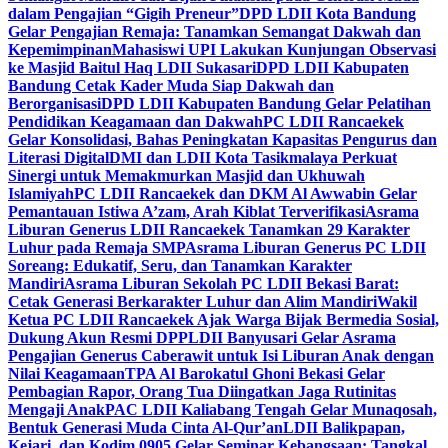
dalam Pengajian “Gigih Preneur”
DPD LDII Kota Bandung
Gelar Pengajian Remaja: Tanamkan Semangat Dakwah dan
Kepemimpinan
Mahasiswi UPI Lakukan Kunjungan Observasi
ke Masjid Baitul Haq LDII Sukasari
DPD LDII Kabupaten
Bandung Cetak Kader Muda Siap Dakwah dan
Berorganisasi
DPD LDII Kabupaten Bandung Gelar Pelatihan
Pendidikan Keagamaan dan Dakwah
PC LDII Rancaekek
Gelar Konsolidasi, Bahas Peningkatan Kapasitas Pengurus dan
Literasi Digital
DMI dan LDII Kota Tasikmalaya Perkuat
Sinergi untuk Memakmurkan Masjid dan Ukhuwah
Islamiyah
PC LDII Rancaekek dan DKM Al Awwabin Gelar
Pemantauan Istiwa A’zam, Arah Kiblat Terverifikasi
Asrama
Liburan Generus LDII Rancaekek Tanamkan 29 Karakter
Luhur pada Remaja SMP
Asrama Liburan Generus PC LDII
Soreang: Edukatif, Seru, dan Tanamkan Karakter
Mandiri
Asrama Liburan Sekolah PC LDII Bekasi Barat:
Cetak Generasi Berkarakter Luhur dan Alim Mandiri
Wakil
Ketua PC LDII Rancaekek Ajak Warga Bijak Bermedia Sosial,
Dukung Akun Resmi DPP
LDII Banyusari Gelar Asrama
Pengajian Generus Caberawit untuk Isi Liburan Anak dengan
Nilai Keagamaan
TPA Al Barokatul Ghoni Bekasi Gelar
Pembagian Rapor, Orang Tua Diingatkan Jaga Rutinitas
Mengaji Anak
PAC LDII Kaliabang Tengah Gelar Munaqosah,
Bentuk Generasi Muda Cinta Al-Qur’an
LDII Balikpapan,
Kejari, dan Kodim 0905 Gelar Seminar Kebangsaan: Tangkal