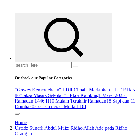
ldiikabbandung.or.id
Search
for:
Or check our Popular Categories...
"Gowes Kemerdekaan" LDII Cimahi Meriahkan HUT RI ke-
80
"Jaksa Masuk Sekolah"
1 Ekor Kambing
1 Maret 2025
1
Ramadan 1446 H
10 Malam Terakhir Ramadan
18 Sapi dan 11
Domba
2025
21 Generasi Muda LDII
Home
Ustadz Sunarli Abdul Muiz: Ridho Allah Ada pada Ridho
Orang Tua