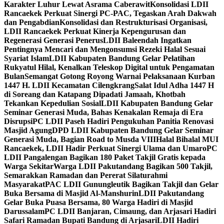
Karakter Luhur Lewat Asrama Caberawit
Konsolidasi LDII
Rancaekek Perkuat Sinergi PC-PAC, Tegaskan Arah Dakwah
dan Pengabdian
Konsolidasi dan Restrukturisasi Organisasi,
LDII Rancaekek Perkuat Kinerja Kepengurusan dan
Regenerasi Generasi Penerus
LDII Baleendah Ingatkan
Pentingnya Mencari dan Mengonsumsi Rezeki Halal Sesuai
Syariat Islam
LDII Kabupaten Bandung Gelar Pelatihan
Rukyatul Hilal, Kenalkan Teleskop Digital untuk Pengamatan
Bulan
Semangat Gotong Royong Warnai Pelaksanaan Kurban
1447 H. LDII Kecamatan Cilengkrang
Salat Idul Adha 1447 H
di Soreang dan Katapang Dipadati Jamaah, Khotbah
Tekankan Kepedulian Sosial
LDII Kabupaten Bandung Gelar
Seminar Generasi Muda, Bahas Kenakalan Remaja di Era
Disrupsi
PC LDII Paseh Hadiri Pengukuhan Panitia Renovasi
Masjid Agung
DPD LDII Kabupaten Bandung Gelar Seminar
Generasi Muda, Bagian Road to Musda VIII
Halal Bihalal MUI
Rancaekek, LDII Hadir Perkuat Sinergi Ulama dan Umaro
PC
LDII Pangalengan Bagikan 180 Paket Takjil Gratis kepada
Warga Sekitar
Warga LDII Pakutandang Bagikan 500 Takjil,
Semarakkan Ramadan dan Pererat Silaturahmi
Masyarakat
PAC LDII Gunungleutik Bagikan Takjil dan Gelar
Buka Bersama di Masjid Al-Manshurin
LDII Pakutandang
Gelar Buka Puasa Bersama, 80 Warga Hadiri di Masjid
Darussalam
PC LDII Banjaran, Cimaung, dan Arjasari Hadiri
Safari Ramadan Bupati Bandung di Arjasari
LDII Hadiri