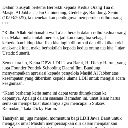
Dalam tausiyah bertema Berbakti kepada Kedua Orang Tua di
Masjid Al Jabbar, Jalan Cimincrang, Gedebage, Bandung, Senin
(10/03/2025), ia menekankan pentingnya memperoleh ridho orang
tua.
“Ridho Allah Subhanahu wa Ta’ala berada dalam ridho kedua orang
tua. Maka muliakanlah mereka, jadikan orang tua sebagai
keberkahan hidup kita. Jika kita ingin dihormati dan dibaktikan oleh
anak-anak kita, maka berbaktilah kepada kedua orang tua kita,” ujar
Ustadz Sunarli.
Sementara itu, Ketua DPW LDII Jawa Barat, H. Dicky Harun, yang
juga Founder Pondok Schooling Daarul Ilmi Bandung,
menyampaikan apresiasi kepada pengelola Masjid Al Jabbar atas
kesempatan yang diberikan kepada ulama LDII untuk mengisi acara
keagamaan.
“Kami berharap kerja sama ini dapat terus ditingkatkan ke
depannya. Apalagi dalam suasana Ramadan ini, umat Islam harus
semakin memperkuat ibadahnya agar mencapai 5 Sukses
Ramadan,” kata Dicky Harun.
Tausiyah ini juga menjadi momentum bagi LDII Jawa Barat untuk
mengajak umat Muslim mempersiapkan diri dalam menjalankan