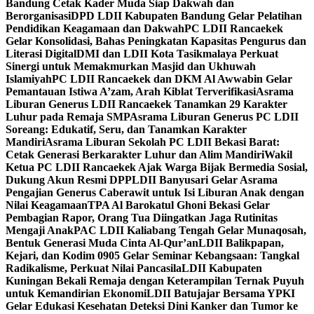
Bandung Cetak Kader Muda Siap Dakwah dan
Berorganisasi
DPD LDII Kabupaten Bandung Gelar Pelatihan
Pendidikan Keagamaan dan Dakwah
PC LDII Rancaekek
Gelar Konsolidasi, Bahas Peningkatan Kapasitas Pengurus dan
Literasi Digital
DMI dan LDII Kota Tasikmalaya Perkuat
Sinergi untuk Memakmurkan Masjid dan Ukhuwah
Islamiyah
PC LDII Rancaekek dan DKM Al Awwabin Gelar
Pemantauan Istiwa A’zam, Arah Kiblat Terverifikasi
Asrama
Liburan Generus LDII Rancaekek Tanamkan 29 Karakter
Luhur pada Remaja SMP
Asrama Liburan Generus PC LDII
Soreang: Edukatif, Seru, dan Tanamkan Karakter
Mandiri
Asrama Liburan Sekolah PC LDII Bekasi Barat:
Cetak Generasi Berkarakter Luhur dan Alim Mandiri
Wakil
Ketua PC LDII Rancaekek Ajak Warga Bijak Bermedia Sosial,
Dukung Akun Resmi DPP
LDII Banyusari Gelar Asrama
Pengajian Generus Caberawit untuk Isi Liburan Anak dengan
Nilai Keagamaan
TPA Al Barokatul Ghoni Bekasi Gelar
Pembagian Rapor, Orang Tua Diingatkan Jaga Rutinitas
Mengaji Anak
PAC LDII Kaliabang Tengah Gelar Munaqosah,
Bentuk Generasi Muda Cinta Al-Qur’an
LDII Balikpapan,
Kejari, dan Kodim 0905 Gelar Seminar Kebangsaan: Tangkal
Radikalisme, Perkuat Nilai Pancasila
LDII Kabupaten
Kuningan Bekali Remaja dengan Keterampilan Ternak Puyuh
untuk Kemandirian Ekonomi
LDII Batujajar Bersama YPKI
Gelar Edukasi Kesehatan Deteksi Dini Kanker dan Tumor ke