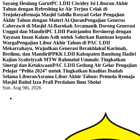
Sayang Heulang Garut
PC LDII Ciwidey Isi Liburan Akhir
Tahun dengan Refreshing ke Air Terjun Celak di
Tenjolaya
Remaja Masjid Sabilla Rosyad Gelar Pengajian
Akhir Tahun dengan Materi Al-Quran
Pengajian Generus
Caberawit di Masjid Al-Barokah Arcamanik Dorong Generasi
Unggul dan Mandiri
PC LDII Pasirjambu Bersinergi dengan
Yayasan Insan Kalam Asih untuk Salurkan Bantuan kepada
Warga
Pengajian Libur Akhir Tahun di PAC LDII
Mekarrahayu, Wujudkan Generasi Berakhlakul Karimah,
Berilmu, dan Mandiri
PPKK LDII Kabupaten Bandung Hadiri
Kajian Syahriyyah MTW Rahmatul Ummah: Tingkatkan
Sinergi dan Ketakwaan
PAC LDII Gedung Air Gelar Pengajian
Pelajar “Pelita 2024” untuk Tingkatkan Kualitas Ibadah
Selama Liburan
Asrama Libur Akhir Tahun: Pemuda Remaja
Masjid Baitul Izza Prafi Perdalam Ilmu Sholat
Sun. Aug 9th, 2026