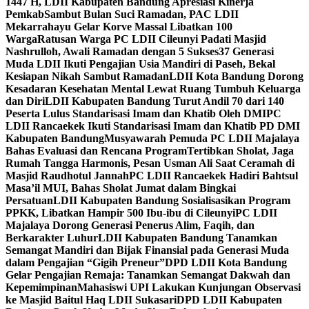
1447 H, LDII Kabupaten Bandung Apresiasi Kinerja
Pemkab
Sambut Bulan Suci Ramadan, PAC LDII
Mekarrahayu Gelar Korve Massal Libatkan 100
Warga
Ratusan Warga PC LDII Cileunyi Padati Masjid
Nashrulloh, Awali Ramadan dengan 5 Sukses
37 Generasi
Muda LDII Ikuti Pengajian Usia Mandiri di Paseh, Bekal
Kesiapan Nikah Sambut Ramadan
LDII Kota Bandung Dorong
Kesadaran Kesehatan Mental Lewat Ruang Tumbuh Keluarga
dan Diri
LDII Kabupaten Bandung Turut Andil 70 dari 140
Peserta Lulus Standarisasi Imam dan Khatib Oleh DMI
PC
LDII Rancaekek Ikuti Standarisasi Imam dan Khatib PD DMI
Kabupaten Bandung
Musyawarah Pemuda PC LDII Majalaya
Bahas Evaluasi dan Rencana Program
Tertibkan Sholat, Jaga
Rumah Tangga Harmonis, Pesan Usman Ali Saat Ceramah di
Masjid Raudhotul Jannah
PC LDII Rancaekek Hadiri Bahtsul
Masa’il MUI, Bahas Sholat Jumat dalam Bingkai
Persatuan
LDII Kabupaten Bandung Sosialisasikan Program
PPKK, Libatkan Hampir 500 Ibu-ibu di Cileunyi
PC LDII
Majalaya Dorong Generasi Penerus Alim, Faqih, dan
Berkarakter Luhur
LDII Kabupaten Bandung Tanamkan
Semangat Mandiri dan Bijak Finansial pada Generasi Muda
dalam Pengajian “Gigih Preneur”
DPD LDII Kota Bandung
Gelar Pengajian Remaja: Tanamkan Semangat Dakwah dan
Kepemimpinan
Mahasiswi UPI Lakukan Kunjungan Observasi
ke Masjid Baitul Haq LDII Sukasari
DPD LDII Kabupaten