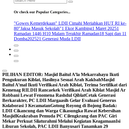
for:
Or check our Popular Categories...
"Gowes Kemerdekaan" LDII Cimahi Meriahkan HUT RI ke-
80
"Jaksa Masuk Sekolah"
1 Ekor Kambing
1 Maret 2025
1
Ramadan 1446 H
10 Malam Terakhir Ramadan
18 Sapi dan 11
Domba
2025
21 Generasi Muda LDII
PILIHAN EDITOR:
Masjid Baitul A’la Mekarrahayu Ikuti
Pengukuran Kiblat, Hasilnya Sesuai Arah Kakbah
Masjid
Baitul A’mal Ikuti Verifikasi Arah Kiblat, Terima Sertifikat dari
Kemenag RI
LDII Rancaekek Verifikasi Arah Kiblat Masjid Ar
Robbani Lewat Fenomena Rashdul Qiblat
Cetak Generasi
Berkarakter, PC LDII Margaasih Gelar Evaluasi Generus
Kolaborasi 3 Kecamatan
Gotong Royong di Bojong Badak:
LDII Cikancung dan Warga Cikasungka Rawat Kebersihan
Masjid
Keakraban Pemuda PC Cilengkrang dan PAC Giri
Mekar Perkuat Silaturahmi Melalui Kegiatan Keagamaan
Isi
Liburan Sekolah, PAC LDII Banyusari Tanamkan 29