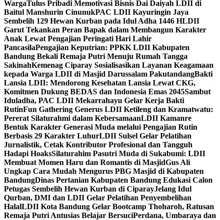
Warga
Tulus Pribadi Memotivasi Bisnis Dai Daiyah LDII di
Baitul Manshurin Cinunuk
PAC LDII Kayuringin Jaya
Sembelih 129 Hewan Kurban pada Idul Adha 1446 H
LDII
Garut Tekankan Peran Bapak dalam Membangun Karakter
Anak Lewat Pengajian Peringati Hari Lahir
Pancasila
Pengajian Keputrian: PPKK LDII Kabupaten
Bandung Bekali Remaja Putri Menuju Rumah Tangga
Sakinah
Kemenag Ciparay Sosialisasikan Layanan Keagamaan
kepada Warga LDII di Masjid Darussalam Pakutandang
Bakti
Lansia LDII: Mendorong Kesehatan Lansia Lewat CKG,
Komitmen Dukung BEDAS dan Indonesia Emas 2045
Sambut
Iduladha, PAC LDII Mekarrahayu Gelar Kerja Bakti
Rutin
Fun Gathering Generus LDII Ketileng dan Kramatwatu:
Pererat Silaturahmi dalam Kebersamaan
LDII Kamanre
Bentuk Karakter Generasi Muda melalui Pengajian Rutin
Berbasis 29 Karakter Luhur
LDII Sulsel Gelar Pelatihan
Jurnalistik, Cetak Kontributor Profesional dan Tangguh
Hadapi Hoaks
Silaturahim Pasutri Muda di Sukabumi: LDII
Membuat Momen Haru dan Romantis di Masjid
Gus Ali
Ungkap Cara Mudah Mengurus PBG Masjid di Kabupaten
Bandung
Dinas Pertanian Kabupaten Bandung Edukasi Calon
Petugas Sembelih Hewan Kurban di Ciparay
Jelang Idul
Qurban, DMI dan LDII Gelar Pelatihan Penyembelihan
Halal
LDII Kota Bandung Gelar Bootcamp Thoharoh, Ratusan
Remaja Putri Antusias Belajar Bersuci
Perdana, Umbaraya dan