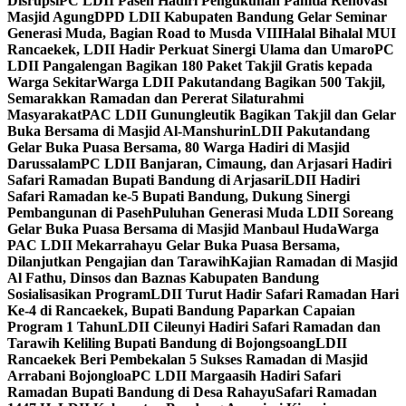
Disrupsi
PC LDII Paseh Hadiri Pengukuhan Panitia Renovasi
Masjid Agung
DPD LDII Kabupaten Bandung Gelar Seminar
Generasi Muda, Bagian Road to Musda VIII
Halal Bihalal MUI
Rancaekek, LDII Hadir Perkuat Sinergi Ulama dan Umaro
PC
LDII Pangalengan Bagikan 180 Paket Takjil Gratis kepada
Warga Sekitar
Warga LDII Pakutandang Bagikan 500 Takjil,
Semarakkan Ramadan dan Pererat Silaturahmi
Masyarakat
PAC LDII Gunungleutik Bagikan Takjil dan Gelar
Buka Bersama di Masjid Al-Manshurin
LDII Pakutandang
Gelar Buka Puasa Bersama, 80 Warga Hadiri di Masjid
Darussalam
PC LDII Banjaran, Cimaung, dan Arjasari Hadiri
Safari Ramadan Bupati Bandung di Arjasari
LDII Hadiri
Safari Ramadan ke-5 Bupati Bandung, Dukung Sinergi
Pembangunan di Paseh
Puluhan Generasi Muda LDII Soreang
Gelar Buka Puasa Bersama di Masjid Manbaul Huda
Warga
PAC LDII Mekarrahayu Gelar Buka Puasa Bersama,
Dilanjutkan Pengajian dan Tarawih
Kajian Ramadan di Masjid
Al Fathu, Dinsos dan Baznas Kabupaten Bandung
Sosialisasikan Program
LDII Turut Hadir Safari Ramadan Hari
Ke-4 di Rancaekek, Bupati Bandung Paparkan Capaian
Program 1 Tahun
LDII Cileunyi Hadiri Safari Ramadan dan
Tarawih Keliling Bupati Bandung di Bojongsoang
LDII
Rancaekek Beri Pembekalan 5 Sukses Ramadan di Masjid
Arrabani Bojongloa
PC LDII Margaasih Hadiri Safari
Ramadan Bupati Bandung di Desa Rahayu
Safari Ramadan