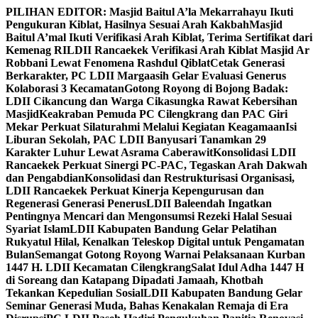
Skip
PILIHAN EDITOR:
Masjid Baitul A’la Mekarrahayu Ikuti
to
Pengukuran Kiblat, Hasilnya Sesuai Arah Kakbah
Masjid
content
Baitul A’mal Ikuti Verifikasi Arah Kiblat, Terima Sertifikat dari
Kemenag RI
LDII Rancaekek Verifikasi Arah Kiblat Masjid Ar
Robbani Lewat Fenomena Rashdul Qiblat
Cetak Generasi
Berkarakter, PC LDII Margaasih Gelar Evaluasi Generus
Kolaborasi 3 Kecamatan
Gotong Royong di Bojong Badak:
LDII Cikancung dan Warga Cikasungka Rawat Kebersihan
Masjid
Keakraban Pemuda PC Cilengkrang dan PAC Giri
Mekar Perkuat Silaturahmi Melalui Kegiatan Keagamaan
Isi
Liburan Sekolah, PAC LDII Banyusari Tanamkan 29
Karakter Luhur Lewat Asrama Caberawit
Konsolidasi LDII
Rancaekek Perkuat Sinergi PC-PAC, Tegaskan Arah Dakwah
dan Pengabdian
Konsolidasi dan Restrukturisasi Organisasi,
LDII Rancaekek Perkuat Kinerja Kepengurusan dan
Regenerasi Generasi Penerus
LDII Baleendah Ingatkan
Pentingnya Mencari dan Mengonsumsi Rezeki Halal Sesuai
Syariat Islam
LDII Kabupaten Bandung Gelar Pelatihan
Rukyatul Hilal, Kenalkan Teleskop Digital untuk Pengamatan
Bulan
Semangat Gotong Royong Warnai Pelaksanaan Kurban
1447 H. LDII Kecamatan Cilengkrang
Salat Idul Adha 1447 H
di Soreang dan Katapang Dipadati Jamaah, Khotbah
Tekankan Kepedulian Sosial
LDII Kabupaten Bandung Gelar
Seminar Generasi Muda, Bahas Kenakalan Remaja di Era