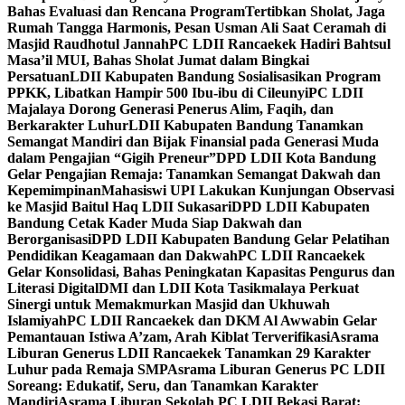
Bahas Evaluasi dan Rencana Program
Tertibkan Sholat, Jaga
Rumah Tangga Harmonis, Pesan Usman Ali Saat Ceramah di
Masjid Raudhotul Jannah
PC LDII Rancaekek Hadiri Bahtsul
Masa’il MUI, Bahas Sholat Jumat dalam Bingkai
Persatuan
LDII Kabupaten Bandung Sosialisasikan Program
PPKK, Libatkan Hampir 500 Ibu-ibu di Cileunyi
PC LDII
Majalaya Dorong Generasi Penerus Alim, Faqih, dan
Berkarakter Luhur
LDII Kabupaten Bandung Tanamkan
Semangat Mandiri dan Bijak Finansial pada Generasi Muda
dalam Pengajian “Gigih Preneur”
DPD LDII Kota Bandung
Gelar Pengajian Remaja: Tanamkan Semangat Dakwah dan
Kepemimpinan
Mahasiswi UPI Lakukan Kunjungan Observasi
ke Masjid Baitul Haq LDII Sukasari
DPD LDII Kabupaten
Bandung Cetak Kader Muda Siap Dakwah dan
Berorganisasi
DPD LDII Kabupaten Bandung Gelar Pelatihan
Pendidikan Keagamaan dan Dakwah
PC LDII Rancaekek
Gelar Konsolidasi, Bahas Peningkatan Kapasitas Pengurus dan
Literasi Digital
DMI dan LDII Kota Tasikmalaya Perkuat
Sinergi untuk Memakmurkan Masjid dan Ukhuwah
Islamiyah
PC LDII Rancaekek dan DKM Al Awwabin Gelar
Pemantauan Istiwa A’zam, Arah Kiblat Terverifikasi
Asrama
Liburan Generus LDII Rancaekek Tanamkan 29 Karakter
Luhur pada Remaja SMP
Asrama Liburan Generus PC LDII
Soreang: Edukatif, Seru, dan Tanamkan Karakter
Mandiri
Asrama Liburan Sekolah PC LDII Bekasi Barat: