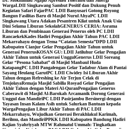
Dr. Mokhamad Ngajib Apresiasi Toleransi dan Sinergi
Warga
LDII Singkawang Sambut Positif dan Dukung Penuh
Kegiatan Safari Fajar
PAC LDII Banyusari Gotong Royong
Bangun Fasilitas Baru di Masjid Nurul Ahya
PC LDII
Singkawang Utara Adakan Pesantren Kilat untuk Anak Usia
Dini Selama Liburan Sekolah
GENERUS CERIA: Asrama
Liburan dan Pembinaan Generasi Penerus oleh PC LDII
Rancaekek
Kades Hadiri Pengajian Akhir Tahun PAC LDII
Mekarrahayu dengan Tema “Catatan Semesta”
DPD LDII
Kabupaten Cianjur Gelar Pengajian Akhir Tahun untuk
Generasi Penerus
KOSAN GU: LDII Jatiluhur Gelar Pengajian
Akhir Tahun untuk Generasi Unggul
Generus LDII Soreang
Gelar “Pesona Sahabat” di Masjid Manbaul Huda
Katapang
PC LDII Pangalengan Gelar Tadabur Alam di Pantai
Sayang Heulang Garut
PC LDII Ciwidey Isi Liburan Akhir
Tahun dengan Refreshing ke Air Terjun Celak di
Tenjolaya
Remaja Masjid Sabilla Rosyad Gelar Pengajian
Akhir Tahun dengan Materi Al-Quran
Pengajian Generus
Caberawit di Masjid Al-Barokah Arcamanik Dorong Generasi
Unggul dan Mandiri
PC LDII Pasirjambu Bersinergi dengan
Yayasan Insan Kalam Asih untuk Salurkan Bantuan kepada
Warga
Pengajian Libur Akhir Tahun di PAC LDII
Mekarrahayu, Wujudkan Generasi Berakhlakul Karimah,
Berilmu, dan Mandiri
PPKK LDII Kabupaten Bandung Hadiri
Kajian Syahriyyah MTW Rahmatul Ummah: Tingkatkan