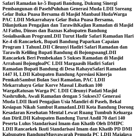
Safari Ramadan ke-5 Bupati Bandung, Dukung Sinergi
Pembangunan di Paseh
Puluhan Generasi Muda LDII Soreang
Gelar Buka Puasa Bersama di Masjid Manbaul Huda
Warga
PAC LDII Mekarrahayu Gelar Buka Puasa Bersama,
Dilanjutkan Pengajian dan Tarawih
Kajian Ramadan di Masjid
Al Fathu, Dinsos dan Baznas Kabupaten Bandung
Sosialisasikan Program
LDII Turut Hadir Safari Ramadan Hari
Ke-4 di Rancaekek, Bupati Bandung Paparkan Capaian
Program 1 Tahun
LDII Cileunyi Hadiri Safari Ramadan dan
Tarawih Keliling Bupati Bandung di Bojongsoang
LDII
Rancaekek Beri Pembekalan 5 Sukses Ramadan di Masjid
Arrabani Bojongloa
PC LDII Margaasih Hadiri Safari
Ramadan Bupati Bandung di Desa Rahayu
Safari Ramadan
1447 H, LDII Kabupaten Bandung Apresiasi Kinerja
Pemkab
Sambut Bulan Suci Ramadan, PAC LDII
Mekarrahayu Gelar Korve Massal Libatkan 100
Warga
Ratusan Warga PC LDII Cileunyi Padati Masjid
Nashrulloh, Awali Ramadan dengan 5 Sukses
37 Generasi
Muda LDII Ikuti Pengajian Usia Mandiri di Paseh, Bekal
Kesiapan Nikah Sambut Ramadan
LDII Kota Bandung Dorong
Kesadaran Kesehatan Mental Lewat Ruang Tumbuh Keluarga
dan Diri
LDII Kabupaten Bandung Turut Andil 70 dari 140
Peserta Lulus Standarisasi Imam dan Khatib Oleh DMI
PC
LDII Rancaekek Ikuti Standarisasi Imam dan Khatib PD DMI
Kabupaten Bandung
Musyawarah Pemuda PC LDII Majalaya