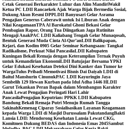
Cetak Generasi Berkarakter Luhur dan Alim Mandiri
Wakil
Ketua PC LDII Rancaekek Ajak Warga Bijak Bermedia Sosial,
Dukung Akun Resmi DPP
LDII Banyusari Gelar Asrama
Pengajian Generus Caberawit untuk Isi Liburan Anak dengan
Nilai Keagamaan
TPA Al Barokatul Ghoni Bekasi Gelar
Pembagian Rapor, Orang Tua Diingatkan Jaga Rutinitas
Mengaji Anak
PAC LDII Kaliabang Tengah Gelar Munaqosah,
Bentuk Generasi Muda Cinta Al-Qur’an
LDII Balikpapan,
Kejari, dan Kodim 0905 Gelar Seminar Kebangsaan: Tangkal
Radikalisme, Perkuat Nilai Pancasila
LDII Kabupaten
Kuningan Bekali Remaja dengan Keterampilan Ternak Puyuh
untuk Kemandirian Ekonomi
LDII Batujajar Bersama YPKI
Gelar Edukasi Kesehatan Deteksi Dini Kanker dan Tumor ke
Warga
Tulus Pribadi Memotivasi Bisnis Dai Daiyah LDII di
Baitul Manshurin Cinunuk
PAC LDII Kayuringin Jaya
Sembelih 129 Hewan Kurban pada Idul Adha 1446 H
LDII
Garut Tekankan Peran Bapak dalam Membangun Karakter
Anak Lewat Pengajian Peringati Hari Lahir
Pancasila
Pengajian Keputrian: PPKK LDII Kabupaten
Bandung Bekali Remaja Putri Menuju Rumah Tangga
Sakinah
Kemenag Ciparay Sosialisasikan Layanan Keagamaan
kepada Warga LDII di Masjid Darussalam Pakutandang
Bakti
Lansia LDII: Mendorong Kesehatan Lansia Lewat CKG,
Komitmen Dukung BEDAS dan Indonesia Emas 2045
Sambut
Iduladha, PAC LDII Mekarrahayu Gelar Kerja Bakti