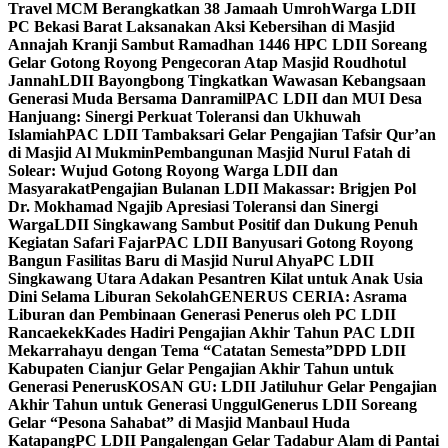
Travel MCM Berangkatkan 38 Jamaah Umroh
Warga LDII
PC Bekasi Barat Laksanakan Aksi Kebersihan di Masjid
Annajah Kranji Sambut Ramadhan 1446 H
PC LDII Soreang
Gelar Gotong Royong Pengecoran Atap Masjid Roudhotul
Jannah
LDII Bayongbong Tingkatkan Wawasan Kebangsaan
Generasi Muda Bersama Danramil
PAC LDII dan MUI Desa
Hanjuang: Sinergi Perkuat Toleransi dan Ukhuwah
Islamiah
PAC LDII Tambaksari Gelar Pengajian Tafsir Qur’an
di Masjid Al Mukmin
Pembangunan Masjid Nurul Fatah di
Solear: Wujud Gotong Royong Warga LDII dan
Masyarakat
Pengajian Bulanan LDII Makassar: Brigjen Pol
Dr. Mokhamad Ngajib Apresiasi Toleransi dan Sinergi
Warga
LDII Singkawang Sambut Positif dan Dukung Penuh
Kegiatan Safari Fajar
PAC LDII Banyusari Gotong Royong
Bangun Fasilitas Baru di Masjid Nurul Ahya
PC LDII
Singkawang Utara Adakan Pesantren Kilat untuk Anak Usia
Dini Selama Liburan Sekolah
GENERUS CERIA: Asrama
Liburan dan Pembinaan Generasi Penerus oleh PC LDII
Rancaekek
Kades Hadiri Pengajian Akhir Tahun PAC LDII
Mekarrahayu dengan Tema “Catatan Semesta”
DPD LDII
Kabupaten Cianjur Gelar Pengajian Akhir Tahun untuk
Generasi Penerus
KOSAN GU: LDII Jatiluhur Gelar Pengajian
Akhir Tahun untuk Generasi Unggul
Generus LDII Soreang
Gelar “Pesona Sahabat” di Masjid Manbaul Huda
Katapang
PC LDII Pangalengan Gelar Tadabur Alam di Pantai