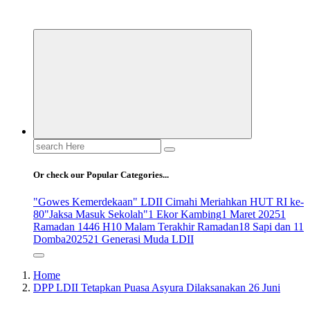
ldiikabbandung.or.id
Search
for:
Or check our Popular Categories...
"Gowes Kemerdekaan" LDII Cimahi Meriahkan HUT RI ke-
80
"Jaksa Masuk Sekolah"
1 Ekor Kambing
1 Maret 2025
1
Ramadan 1446 H
10 Malam Terakhir Ramadan
18 Sapi dan 11
Domba
2025
21 Generasi Muda LDII
Home
DPP LDII Tetapkan Puasa Asyura Dilaksanakan 26 Juni