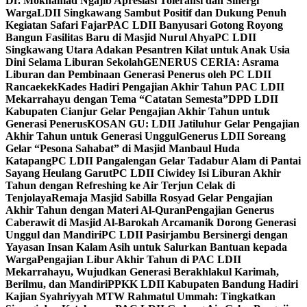
Dr. Mokhamad Ngajib Apresiasi Toleransi dan Sinergi
Warga
LDII Singkawang Sambut Positif dan Dukung Penuh
Kegiatan Safari Fajar
PAC LDII Banyusari Gotong Royong
Bangun Fasilitas Baru di Masjid Nurul Ahya
PC LDII
Singkawang Utara Adakan Pesantren Kilat untuk Anak Usia
Dini Selama Liburan Sekolah
GENERUS CERIA: Asrama
Liburan dan Pembinaan Generasi Penerus oleh PC LDII
Rancaekek
Kades Hadiri Pengajian Akhir Tahun PAC LDII
Mekarrahayu dengan Tema “Catatan Semesta”
DPD LDII
Kabupaten Cianjur Gelar Pengajian Akhir Tahun untuk
Generasi Penerus
KOSAN GU: LDII Jatiluhur Gelar Pengajian
Akhir Tahun untuk Generasi Unggul
Generus LDII Soreang
Gelar “Pesona Sahabat” di Masjid Manbaul Huda
Katapang
PC LDII Pangalengan Gelar Tadabur Alam di Pantai
Sayang Heulang Garut
PC LDII Ciwidey Isi Liburan Akhir
Tahun dengan Refreshing ke Air Terjun Celak di
Tenjolaya
Remaja Masjid Sabilla Rosyad Gelar Pengajian
Akhir Tahun dengan Materi Al-Quran
Pengajian Generus
Caberawit di Masjid Al-Barokah Arcamanik Dorong Generasi
Unggul dan Mandiri
PC LDII Pasirjambu Bersinergi dengan
Yayasan Insan Kalam Asih untuk Salurkan Bantuan kepada
Warga
Pengajian Libur Akhir Tahun di PAC LDII
Mekarrahayu, Wujudkan Generasi Berakhlakul Karimah,
Berilmu, dan Mandiri
PPKK LDII Kabupaten Bandung Hadiri
Kajian Syahriyyah MTW Rahmatul Ummah: Tingkatkan