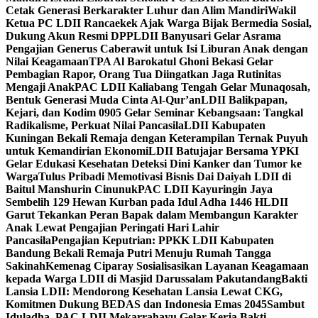
Cetak Generasi Berkarakter Luhur dan Alim Mandiri
Wakil
Ketua PC LDII Rancaekek Ajak Warga Bijak Bermedia Sosial,
Dukung Akun Resmi DPP
LDII Banyusari Gelar Asrama
Pengajian Generus Caberawit untuk Isi Liburan Anak dengan
Nilai Keagamaan
TPA Al Barokatul Ghoni Bekasi Gelar
Pembagian Rapor, Orang Tua Diingatkan Jaga Rutinitas
Mengaji Anak
PAC LDII Kaliabang Tengah Gelar Munaqosah,
Bentuk Generasi Muda Cinta Al-Qur’an
LDII Balikpapan,
Kejari, dan Kodim 0905 Gelar Seminar Kebangsaan: Tangkal
Radikalisme, Perkuat Nilai Pancasila
LDII Kabupaten
Kuningan Bekali Remaja dengan Keterampilan Ternak Puyuh
untuk Kemandirian Ekonomi
LDII Batujajar Bersama YPKI
Gelar Edukasi Kesehatan Deteksi Dini Kanker dan Tumor ke
Warga
Tulus Pribadi Memotivasi Bisnis Dai Daiyah LDII di
Baitul Manshurin Cinunuk
PAC LDII Kayuringin Jaya
Sembelih 129 Hewan Kurban pada Idul Adha 1446 H
LDII
Garut Tekankan Peran Bapak dalam Membangun Karakter
Anak Lewat Pengajian Peringati Hari Lahir
Pancasila
Pengajian Keputrian: PPKK LDII Kabupaten
Bandung Bekali Remaja Putri Menuju Rumah Tangga
Sakinah
Kemenag Ciparay Sosialisasikan Layanan Keagamaan
kepada Warga LDII di Masjid Darussalam Pakutandang
Bakti
Lansia LDII: Mendorong Kesehatan Lansia Lewat CKG,
Komitmen Dukung BEDAS dan Indonesia Emas 2045
Sambut
Iduladha, PAC LDII Mekarrahayu Gelar Kerja Bakti