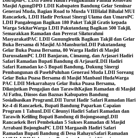
Disrupsi
PC LDII Paseh Hadiri Pengukuhan Panitia Renovasi
Masjid Agung
DPD LDII Kabupaten Bandung Gelar Seminar
Generasi Muda, Bagian Road to Musda VIII
Halal Bihalal MUI
Rancaekek, LDII Hadir Perkuat Sinergi Ulama dan Umaro
PC
LDII Pangalengan Bagikan 180 Paket Takjil Gratis kepada
Warga Sekitar
Warga LDII Pakutandang Bagikan 500 Takjil,
Semarakkan Ramadan dan Pererat Silaturahmi
Masyarakat
PAC LDII Gunungleutik Bagikan Takjil dan Gelar
Buka Bersama di Masjid Al-Manshurin
LDII Pakutandang
Gelar Buka Puasa Bersama, 80 Warga Hadiri di Masjid
Darussalam
PC LDII Banjaran, Cimaung, dan Arjasari Hadiri
Safari Ramadan Bupati Bandung di Arjasari
LDII Hadiri
Safari Ramadan ke-5 Bupati Bandung, Dukung Sinergi
Pembangunan di Paseh
Puluhan Generasi Muda LDII Soreang
Gelar Buka Puasa Bersama di Masjid Manbaul Huda
Warga
PAC LDII Mekarrahayu Gelar Buka Puasa Bersama,
Dilanjutkan Pengajian dan Tarawih
Kajian Ramadan di Masjid
Al Fathu, Dinsos dan Baznas Kabupaten Bandung
Sosialisasikan Program
LDII Turut Hadir Safari Ramadan Hari
Ke-4 di Rancaekek, Bupati Bandung Paparkan Capaian
Program 1 Tahun
LDII Cileunyi Hadiri Safari Ramadan dan
Tarawih Keliling Bupati Bandung di Bojongsoang
LDII
Rancaekek Beri Pembekalan 5 Sukses Ramadan di Masjid
Arrabani Bojongloa
PC LDII Margaasih Hadiri Safari
Ramadan Bupati Bandung di Desa Rahayu
Safari Ramadan