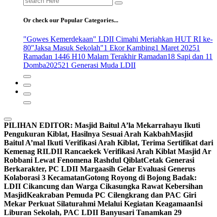
for:
Or check our Popular Categories...
"Gowes Kemerdekaan" LDII Cimahi Meriahkan HUT RI ke-
80
"Jaksa Masuk Sekolah"
1 Ekor Kambing
1 Maret 2025
1
Ramadan 1446 H
10 Malam Terakhir Ramadan
18 Sapi dan 11
Domba
2025
21 Generasi Muda LDII
PILIHAN EDITOR:
Masjid Baitul A’la Mekarrahayu Ikuti
Pengukuran Kiblat, Hasilnya Sesuai Arah Kakbah
Masjid
Baitul A’mal Ikuti Verifikasi Arah Kiblat, Terima Sertifikat dari
Kemenag RI
LDII Rancaekek Verifikasi Arah Kiblat Masjid Ar
Robbani Lewat Fenomena Rashdul Qiblat
Cetak Generasi
Berkarakter, PC LDII Margaasih Gelar Evaluasi Generus
Kolaborasi 3 Kecamatan
Gotong Royong di Bojong Badak:
LDII Cikancung dan Warga Cikasungka Rawat Kebersihan
Masjid
Keakraban Pemuda PC Cilengkrang dan PAC Giri
Mekar Perkuat Silaturahmi Melalui Kegiatan Keagamaan
Isi
Liburan Sekolah, PAC LDII Banyusari Tanamkan 29