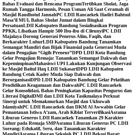
Bahas Evaluasi dan Rencana Program
Tertibkan Sholat, Jaga
Rumah Tangga Harmonis, Pesan Usman Ali Saat Ceramah di
Masjid Raudhotul Jannah
PC LDII Rancaekek Hadiri Bahtsul
Masa’il MUI, Bahas Sholat Jumat dalam Bingkai
Persatuan
LDII Kabupaten Bandung Sosialisasikan Program
PPKK, Libatkan Hampir 500 Ibu-ibu di Cileunyi
PC LDII
Majalaya Dorong Generasi Penerus Alim, Faqih, dan
Berkarakter Luhur
LDII Kabupaten Bandung Tanamkan
Semangat Mandiri dan Bijak Finansial pada Generasi Muda
dalam Pengajian “Gigih Preneur”
DPD LDII Kota Bandung
Gelar Pengajian Remaja: Tanamkan Semangat Dakwah dan
Kepemimpinan
Mahasiswi UPI Lakukan Kunjungan Observasi
ke Masjid Baitul Haq LDII Sukasari
DPD LDII Kabupaten
Bandung Cetak Kader Muda Siap Dakwah dan
Berorganisasi
DPD LDII Kabupaten Bandung Gelar Pelatihan
Pendidikan Keagamaan dan Dakwah
PC LDII Rancaekek
Gelar Konsolidasi, Bahas Peningkatan Kapasitas Pengurus dan
Literasi Digital
DMI dan LDII Kota Tasikmalaya Perkuat
Sinergi untuk Memakmurkan Masjid dan Ukhuwah
Islamiyah
PC LDII Rancaekek dan DKM Al Awwabin Gelar
Pemantauan Istiwa A’zam, Arah Kiblat Terverifikasi
Asrama
Liburan Generus LDII Rancaekek Tanamkan 29 Karakter
Luhur pada Remaja SMP
Asrama Liburan Generus PC LDII
Soreang: Edukatif, Seru, dan Tanamkan Karakter
Mandiri
Asrama Liburan Sekolah PC LDII Bekasi Barat: