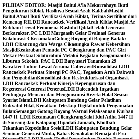
Skip
PILIHAN EDITOR:
Masjid Baitul A’la Mekarrahayu Ikuti
to
Pengukuran Kiblat, Hasilnya Sesuai Arah Kakbah
Masjid
content
Baitul A’mal Ikuti Verifikasi Arah Kiblat, Terima Sertifikat dari
Kemenag RI
LDII Rancaekek Verifikasi Arah Kiblat Masjid Ar
Robbani Lewat Fenomena Rashdul Qiblat
Cetak Generasi
Berkarakter, PC LDII Margaasih Gelar Evaluasi Generus
Kolaborasi 3 Kecamatan
Gotong Royong di Bojong Badak:
LDII Cikancung dan Warga Cikasungka Rawat Kebersihan
Masjid
Keakraban Pemuda PC Cilengkrang dan PAC Giri
Mekar Perkuat Silaturahmi Melalui Kegiatan Keagamaan
Isi
Liburan Sekolah, PAC LDII Banyusari Tanamkan 29
Karakter Luhur Lewat Asrama Caberawit
Konsolidasi LDII
Rancaekek Perkuat Sinergi PC-PAC, Tegaskan Arah Dakwah
dan Pengabdian
Konsolidasi dan Restrukturisasi Organisasi,
LDII Rancaekek Perkuat Kinerja Kepengurusan dan
Regenerasi Generasi Penerus
LDII Baleendah Ingatkan
Pentingnya Mencari dan Mengonsumsi Rezeki Halal Sesuai
Syariat Islam
LDII Kabupaten Bandung Gelar Pelatihan
Rukyatul Hilal, Kenalkan Teleskop Digital untuk Pengamatan
Bulan
Semangat Gotong Royong Warnai Pelaksanaan Kurban
1447 H. LDII Kecamatan Cilengkrang
Salat Idul Adha 1447 H
di Soreang dan Katapang Dipadati Jamaah, Khotbah
Tekankan Kepedulian Sosial
LDII Kabupaten Bandung Gelar
Seminar Generasi Muda, Bahas Kenakalan Remaja di Era