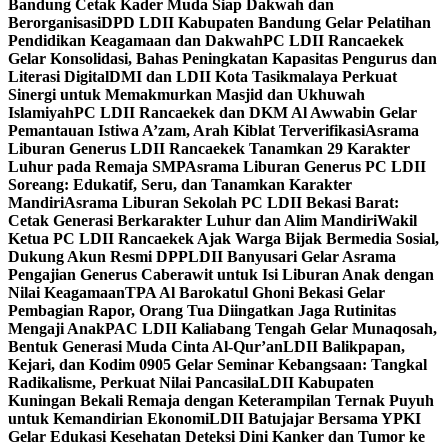
Bandung Cetak Kader Muda Siap Dakwah dan
Berorganisasi
DPD LDII Kabupaten Bandung Gelar Pelatihan
Pendidikan Keagamaan dan Dakwah
PC LDII Rancaekek
Gelar Konsolidasi, Bahas Peningkatan Kapasitas Pengurus dan
Literasi Digital
DMI dan LDII Kota Tasikmalaya Perkuat
Sinergi untuk Memakmurkan Masjid dan Ukhuwah
Islamiyah
PC LDII Rancaekek dan DKM Al Awwabin Gelar
Pemantauan Istiwa A’zam, Arah Kiblat Terverifikasi
Asrama
Liburan Generus LDII Rancaekek Tanamkan 29 Karakter
Luhur pada Remaja SMP
Asrama Liburan Generus PC LDII
Soreang: Edukatif, Seru, dan Tanamkan Karakter
Mandiri
Asrama Liburan Sekolah PC LDII Bekasi Barat:
Cetak Generasi Berkarakter Luhur dan Alim Mandiri
Wakil
Ketua PC LDII Rancaekek Ajak Warga Bijak Bermedia Sosial,
Dukung Akun Resmi DPP
LDII Banyusari Gelar Asrama
Pengajian Generus Caberawit untuk Isi Liburan Anak dengan
Nilai Keagamaan
TPA Al Barokatul Ghoni Bekasi Gelar
Pembagian Rapor, Orang Tua Diingatkan Jaga Rutinitas
Mengaji Anak
PAC LDII Kaliabang Tengah Gelar Munaqosah,
Bentuk Generasi Muda Cinta Al-Qur’an
LDII Balikpapan,
Kejari, dan Kodim 0905 Gelar Seminar Kebangsaan: Tangkal
Radikalisme, Perkuat Nilai Pancasila
LDII Kabupaten
Kuningan Bekali Remaja dengan Keterampilan Ternak Puyuh
untuk Kemandirian Ekonomi
LDII Batujajar Bersama YPKI
Gelar Edukasi Kesehatan Deteksi Dini Kanker dan Tumor ke