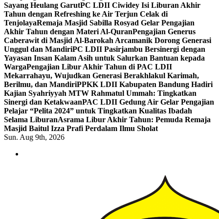
Sayang Heulang Garut
PC LDII Ciwidey Isi Liburan Akhir
Tahun dengan Refreshing ke Air Terjun Celak di
Tenjolaya
Remaja Masjid Sabilla Rosyad Gelar Pengajian
Akhir Tahun dengan Materi Al-Quran
Pengajian Generus
Caberawit di Masjid Al-Barokah Arcamanik Dorong Generasi
Unggul dan Mandiri
PC LDII Pasirjambu Bersinergi dengan
Yayasan Insan Kalam Asih untuk Salurkan Bantuan kepada
Warga
Pengajian Libur Akhir Tahun di PAC LDII
Mekarrahayu, Wujudkan Generasi Berakhlakul Karimah,
Berilmu, dan Mandiri
PPKK LDII Kabupaten Bandung Hadiri
Kajian Syahriyyah MTW Rahmatul Ummah: Tingkatkan
Sinergi dan Ketakwaan
PAC LDII Gedung Air Gelar Pengajian
Pelajar “Pelita 2024” untuk Tingkatkan Kualitas Ibadah
Selama Liburan
Asrama Libur Akhir Tahun: Pemuda Remaja
Masjid Baitul Izza Prafi Perdalam Ilmu Sholat
Sun. Aug 9th, 2026