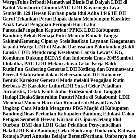
Warga
Tulus Pribadi Memotivasi Bisnis Dai Daiyah LDII di
Baitul Manshurin Cinunuk
PAC LDII Kayuringin Jaya
Sembelih 129 Hewan Kurban pada Idul Adha 1446 H
LDII
Garut Tekankan Peran Bapak dalam Membangun Karakter
Anak Lewat Pengajian Peringati Hari Lahir
Pancasila
Pengajian Keputrian: PPKK LDII Kabupaten
Bandung Bekali Remaja Putri Menuju Rumah Tangga
Sakinah
Kemenag Ciparay Sosialisasikan Layanan Keagamaan
kepada Warga LDII di Masjid Darussalam Pakutandang
Bakti
Lansia LDII: Mendorong Kesehatan Lansia Lewat CKG,
Komitmen Dukung BEDAS dan Indonesia Emas 2045
Sambut
Iduladha, PAC LDII Mekarrahayu Gelar Kerja Bakti
Rutin
Fun Gathering Generus LDII Ketileng dan Kramatwatu:
Pererat Silaturahmi dalam Kebersamaan
LDII Kamanre
Bentuk Karakter Generasi Muda melalui Pengajian Rutin
Berbasis 29 Karakter Luhur
LDII Sulsel Gelar Pelatihan
Jurnalistik, Cetak Kontributor Profesional dan Tangguh
Hadapi Hoaks
Silaturahim Pasutri Muda di Sukabumi: LDII
Membuat Momen Haru dan Romantis di Masjid
Gus Ali
Ungkap Cara Mudah Mengurus PBG Masjid di Kabupaten
Bandung
Dinas Pertanian Kabupaten Bandung Edukasi Calon
Petugas Sembelih Hewan Kurban di Ciparay
Jelang Idul
Qurban, DMI dan LDII Gelar Pelatihan Penyembelihan
Halal
LDII Kota Bandung Gelar Bootcamp Thoharoh, Ratusan
Remaja Putri Antusias Belajar Bersuci
Perdana, Umbaraya dan