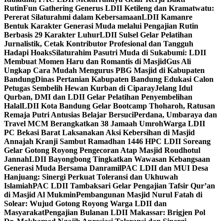
Rutin
Fun Gathering Generus LDII Ketileng dan Kramatwatu:
Pererat Silaturahmi dalam Kebersamaan
LDII Kamanre
Bentuk Karakter Generasi Muda melalui Pengajian Rutin
Berbasis 29 Karakter Luhur
LDII Sulsel Gelar Pelatihan
Jurnalistik, Cetak Kontributor Profesional dan Tangguh
Hadapi Hoaks
Silaturahim Pasutri Muda di Sukabumi: LDII
Membuat Momen Haru dan Romantis di Masjid
Gus Ali
Ungkap Cara Mudah Mengurus PBG Masjid di Kabupaten
Bandung
Dinas Pertanian Kabupaten Bandung Edukasi Calon
Petugas Sembelih Hewan Kurban di Ciparay
Jelang Idul
Qurban, DMI dan LDII Gelar Pelatihan Penyembelihan
Halal
LDII Kota Bandung Gelar Bootcamp Thoharoh, Ratusan
Remaja Putri Antusias Belajar Bersuci
Perdana, Umbaraya dan
Travel MCM Berangkatkan 38 Jamaah Umroh
Warga LDII
PC Bekasi Barat Laksanakan Aksi Kebersihan di Masjid
Annajah Kranji Sambut Ramadhan 1446 H
PC LDII Soreang
Gelar Gotong Royong Pengecoran Atap Masjid Roudhotul
Jannah
LDII Bayongbong Tingkatkan Wawasan Kebangsaan
Generasi Muda Bersama Danramil
PAC LDII dan MUI Desa
Hanjuang: Sinergi Perkuat Toleransi dan Ukhuwah
Islamiah
PAC LDII Tambaksari Gelar Pengajian Tafsir Qur’an
di Masjid Al Mukmin
Pembangunan Masjid Nurul Fatah di
Solear: Wujud Gotong Royong Warga LDII dan
Masyarakat
Pengajian Bulanan LDII Makassar: Brigjen Pol