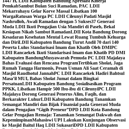
1447 H, LDII Kabupaten Bandung Apresiasi Kinerja
Pemkab
Sambut Bulan Suci Ramadan, PAC LDII
Mekarrahayu Gelar Korve Massal Libatkan 100
Warga
Ratusan Warga PC LDII Cileunyi Padati Masjid
Nashrulloh, Awali Ramadan dengan 5 Sukses
37 Generasi
Muda LDII Ikuti Pengajian Usia Mandiri di Paseh, Bekal
Kesiapan Nikah Sambut Ramadan
LDII Kota Bandung Dorong
Kesadaran Kesehatan Mental Lewat Ruang Tumbuh Keluarga
dan Diri
LDII Kabupaten Bandung Turut Andil 70 dari 140
Peserta Lulus Standarisasi Imam dan Khatib Oleh DMI
PC
LDII Rancaekek Ikuti Standarisasi Imam dan Khatib PD DMI
Kabupaten Bandung
Musyawarah Pemuda PC LDII Majalaya
Bahas Evaluasi dan Rencana Program
Tertibkan Sholat, Jaga
Rumah Tangga Harmonis, Pesan Usman Ali Saat Ceramah di
Masjid Raudhotul Jannah
PC LDII Rancaekek Hadiri Bahtsul
Masa’il MUI, Bahas Sholat Jumat dalam Bingkai
Persatuan
LDII Kabupaten Bandung Sosialisasikan Program
PPKK, Libatkan Hampir 500 Ibu-ibu di Cileunyi
PC LDII
Majalaya Dorong Generasi Penerus Alim, Faqih, dan
Berkarakter Luhur
LDII Kabupaten Bandung Tanamkan
Semangat Mandiri dan Bijak Finansial pada Generasi Muda
dalam Pengajian “Gigih Preneur”
DPD LDII Kota Bandung
Gelar Pengajian Remaja: Tanamkan Semangat Dakwah dan
Kepemimpinan
Mahasiswi UPI Lakukan Kunjungan Observasi
ke Masjid Baitul Haq LDII Sukasari
DPD LDII Kabupaten