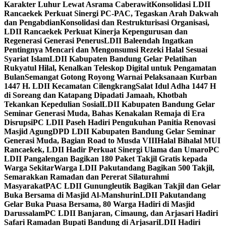
Karakter Luhur Lewat Asrama Caberawit
Konsolidasi LDII
Rancaekek Perkuat Sinergi PC-PAC, Tegaskan Arah Dakwah
dan Pengabdian
Konsolidasi dan Restrukturisasi Organisasi,
LDII Rancaekek Perkuat Kinerja Kepengurusan dan
Regenerasi Generasi Penerus
LDII Baleendah Ingatkan
Pentingnya Mencari dan Mengonsumsi Rezeki Halal Sesuai
Syariat Islam
LDII Kabupaten Bandung Gelar Pelatihan
Rukyatul Hilal, Kenalkan Teleskop Digital untuk Pengamatan
Bulan
Semangat Gotong Royong Warnai Pelaksanaan Kurban
1447 H. LDII Kecamatan Cilengkrang
Salat Idul Adha 1447 H
di Soreang dan Katapang Dipadati Jamaah, Khotbah
Tekankan Kepedulian Sosial
LDII Kabupaten Bandung Gelar
Seminar Generasi Muda, Bahas Kenakalan Remaja di Era
Disrupsi
PC LDII Paseh Hadiri Pengukuhan Panitia Renovasi
Masjid Agung
DPD LDII Kabupaten Bandung Gelar Seminar
Generasi Muda, Bagian Road to Musda VIII
Halal Bihalal MUI
Rancaekek, LDII Hadir Perkuat Sinergi Ulama dan Umaro
PC
LDII Pangalengan Bagikan 180 Paket Takjil Gratis kepada
Warga Sekitar
Warga LDII Pakutandang Bagikan 500 Takjil,
Semarakkan Ramadan dan Pererat Silaturahmi
Masyarakat
PAC LDII Gunungleutik Bagikan Takjil dan Gelar
Buka Bersama di Masjid Al-Manshurin
LDII Pakutandang
Gelar Buka Puasa Bersama, 80 Warga Hadiri di Masjid
Darussalam
PC LDII Banjaran, Cimaung, dan Arjasari Hadiri
Safari Ramadan Bupati Bandung di Arjasari
LDII Hadiri