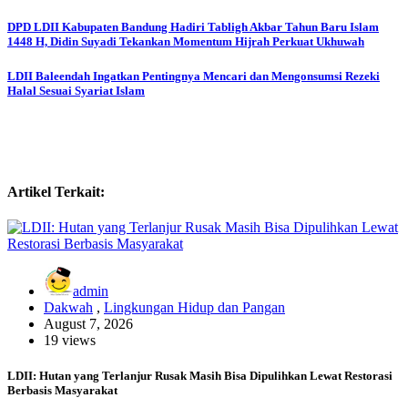
Post
DPD LDII Kabupaten Bandung Hadiri Tabligh Akbar Tahun Baru Islam
1448 H, Didin Suyadi Tekankan Momentum Hijrah Perkuat Ukhuwah
navigation
LDII Baleendah Ingatkan Pentingnya Mencari dan Mengonsumsi Rezeki
Halal Sesuai Syariat Islam
Artikel Terkait:
admin
Dakwah
,
Lingkungan Hidup dan Pangan
August 7, 2026
19 views
LDII: Hutan yang Terlanjur Rusak Masih Bisa Dipulihkan Lewat Restorasi
Berbasis Masyarakat