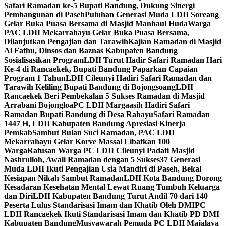
Safari Ramadan ke-5 Bupati Bandung, Dukung Sinergi
Pembangunan di Paseh
Puluhan Generasi Muda LDII Soreang
Gelar Buka Puasa Bersama di Masjid Manbaul Huda
Warga
PAC LDII Mekarrahayu Gelar Buka Puasa Bersama,
Dilanjutkan Pengajian dan Tarawih
Kajian Ramadan di Masjid
Al Fathu, Dinsos dan Baznas Kabupaten Bandung
Sosialisasikan Program
LDII Turut Hadir Safari Ramadan Hari
Ke-4 di Rancaekek, Bupati Bandung Paparkan Capaian
Program 1 Tahun
LDII Cileunyi Hadiri Safari Ramadan dan
Tarawih Keliling Bupati Bandung di Bojongsoang
LDII
Rancaekek Beri Pembekalan 5 Sukses Ramadan di Masjid
Arrabani Bojongloa
PC LDII Margaasih Hadiri Safari
Ramadan Bupati Bandung di Desa Rahayu
Safari Ramadan
1447 H, LDII Kabupaten Bandung Apresiasi Kinerja
Pemkab
Sambut Bulan Suci Ramadan, PAC LDII
Mekarrahayu Gelar Korve Massal Libatkan 100
Warga
Ratusan Warga PC LDII Cileunyi Padati Masjid
Nashrulloh, Awali Ramadan dengan 5 Sukses
37 Generasi
Muda LDII Ikuti Pengajian Usia Mandiri di Paseh, Bekal
Kesiapan Nikah Sambut Ramadan
LDII Kota Bandung Dorong
Kesadaran Kesehatan Mental Lewat Ruang Tumbuh Keluarga
dan Diri
LDII Kabupaten Bandung Turut Andil 70 dari 140
Peserta Lulus Standarisasi Imam dan Khatib Oleh DMI
PC
LDII Rancaekek Ikuti Standarisasi Imam dan Khatib PD DMI
Kabupaten Bandung
Musyawarah Pemuda PC LDII Majalaya