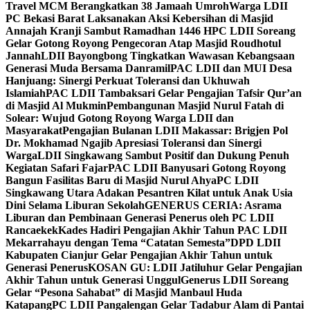
Travel MCM Berangkatkan 38 Jamaah Umroh
Warga LDII
PC Bekasi Barat Laksanakan Aksi Kebersihan di Masjid
Annajah Kranji Sambut Ramadhan 1446 H
PC LDII Soreang
Gelar Gotong Royong Pengecoran Atap Masjid Roudhotul
Jannah
LDII Bayongbong Tingkatkan Wawasan Kebangsaan
Generasi Muda Bersama Danramil
PAC LDII dan MUI Desa
Hanjuang: Sinergi Perkuat Toleransi dan Ukhuwah
Islamiah
PAC LDII Tambaksari Gelar Pengajian Tafsir Qur’an
di Masjid Al Mukmin
Pembangunan Masjid Nurul Fatah di
Solear: Wujud Gotong Royong Warga LDII dan
Masyarakat
Pengajian Bulanan LDII Makassar: Brigjen Pol
Dr. Mokhamad Ngajib Apresiasi Toleransi dan Sinergi
Warga
LDII Singkawang Sambut Positif dan Dukung Penuh
Kegiatan Safari Fajar
PAC LDII Banyusari Gotong Royong
Bangun Fasilitas Baru di Masjid Nurul Ahya
PC LDII
Singkawang Utara Adakan Pesantren Kilat untuk Anak Usia
Dini Selama Liburan Sekolah
GENERUS CERIA: Asrama
Liburan dan Pembinaan Generasi Penerus oleh PC LDII
Rancaekek
Kades Hadiri Pengajian Akhir Tahun PAC LDII
Mekarrahayu dengan Tema “Catatan Semesta”
DPD LDII
Kabupaten Cianjur Gelar Pengajian Akhir Tahun untuk
Generasi Penerus
KOSAN GU: LDII Jatiluhur Gelar Pengajian
Akhir Tahun untuk Generasi Unggul
Generus LDII Soreang
Gelar “Pesona Sahabat” di Masjid Manbaul Huda
Katapang
PC LDII Pangalengan Gelar Tadabur Alam di Pantai