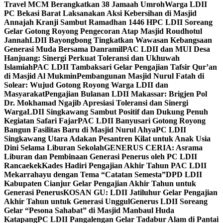
Travel MCM Berangkatkan 38 Jamaah Umroh
Warga LDII
PC Bekasi Barat Laksanakan Aksi Kebersihan di Masjid
Annajah Kranji Sambut Ramadhan 1446 H
PC LDII Soreang
Gelar Gotong Royong Pengecoran Atap Masjid Roudhotul
Jannah
LDII Bayongbong Tingkatkan Wawasan Kebangsaan
Generasi Muda Bersama Danramil
PAC LDII dan MUI Desa
Hanjuang: Sinergi Perkuat Toleransi dan Ukhuwah
Islamiah
PAC LDII Tambaksari Gelar Pengajian Tafsir Qur’an
di Masjid Al Mukmin
Pembangunan Masjid Nurul Fatah di
Solear: Wujud Gotong Royong Warga LDII dan
Masyarakat
Pengajian Bulanan LDII Makassar: Brigjen Pol
Dr. Mokhamad Ngajib Apresiasi Toleransi dan Sinergi
Warga
LDII Singkawang Sambut Positif dan Dukung Penuh
Kegiatan Safari Fajar
PAC LDII Banyusari Gotong Royong
Bangun Fasilitas Baru di Masjid Nurul Ahya
PC LDII
Singkawang Utara Adakan Pesantren Kilat untuk Anak Usia
Dini Selama Liburan Sekolah
GENERUS CERIA: Asrama
Liburan dan Pembinaan Generasi Penerus oleh PC LDII
Rancaekek
Kades Hadiri Pengajian Akhir Tahun PAC LDII
Mekarrahayu dengan Tema “Catatan Semesta”
DPD LDII
Kabupaten Cianjur Gelar Pengajian Akhir Tahun untuk
Generasi Penerus
KOSAN GU: LDII Jatiluhur Gelar Pengajian
Akhir Tahun untuk Generasi Unggul
Generus LDII Soreang
Gelar “Pesona Sahabat” di Masjid Manbaul Huda
Katapang
PC LDII Pangalengan Gelar Tadabur Alam di Pantai