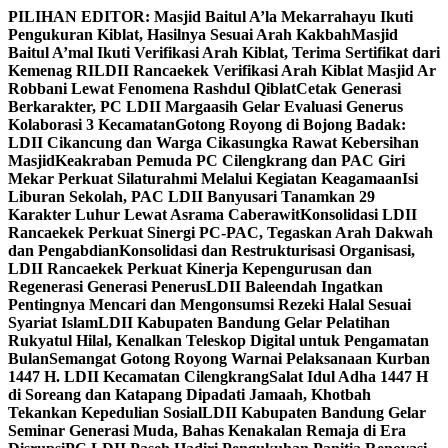
Skip
PILIHAN EDITOR:
Masjid Baitul A’la Mekarrahayu Ikuti
to
Pengukuran Kiblat, Hasilnya Sesuai Arah Kakbah
Masjid
content
Baitul A’mal Ikuti Verifikasi Arah Kiblat, Terima Sertifikat dari
Kemenag RI
LDII Rancaekek Verifikasi Arah Kiblat Masjid Ar
Robbani Lewat Fenomena Rashdul Qiblat
Cetak Generasi
Berkarakter, PC LDII Margaasih Gelar Evaluasi Generus
Kolaborasi 3 Kecamatan
Gotong Royong di Bojong Badak:
LDII Cikancung dan Warga Cikasungka Rawat Kebersihan
Masjid
Keakraban Pemuda PC Cilengkrang dan PAC Giri
Mekar Perkuat Silaturahmi Melalui Kegiatan Keagamaan
Isi
Liburan Sekolah, PAC LDII Banyusari Tanamkan 29
Karakter Luhur Lewat Asrama Caberawit
Konsolidasi LDII
Rancaekek Perkuat Sinergi PC-PAC, Tegaskan Arah Dakwah
dan Pengabdian
Konsolidasi dan Restrukturisasi Organisasi,
LDII Rancaekek Perkuat Kinerja Kepengurusan dan
Regenerasi Generasi Penerus
LDII Baleendah Ingatkan
Pentingnya Mencari dan Mengonsumsi Rezeki Halal Sesuai
Syariat Islam
LDII Kabupaten Bandung Gelar Pelatihan
Rukyatul Hilal, Kenalkan Teleskop Digital untuk Pengamatan
Bulan
Semangat Gotong Royong Warnai Pelaksanaan Kurban
1447 H. LDII Kecamatan Cilengkrang
Salat Idul Adha 1447 H
di Soreang dan Katapang Dipadati Jamaah, Khotbah
Tekankan Kepedulian Sosial
LDII Kabupaten Bandung Gelar
Seminar Generasi Muda, Bahas Kenakalan Remaja di Era