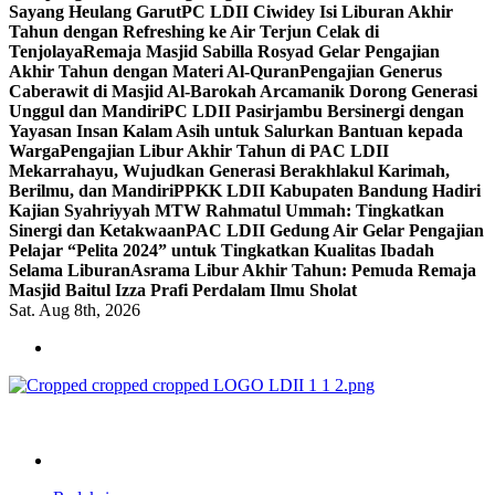
Sayang Heulang Garut
PC LDII Ciwidey Isi Liburan Akhir
Tahun dengan Refreshing ke Air Terjun Celak di
Tenjolaya
Remaja Masjid Sabilla Rosyad Gelar Pengajian
Akhir Tahun dengan Materi Al-Quran
Pengajian Generus
Caberawit di Masjid Al-Barokah Arcamanik Dorong Generasi
Unggul dan Mandiri
PC LDII Pasirjambu Bersinergi dengan
Yayasan Insan Kalam Asih untuk Salurkan Bantuan kepada
Warga
Pengajian Libur Akhir Tahun di PAC LDII
Mekarrahayu, Wujudkan Generasi Berakhlakul Karimah,
Berilmu, dan Mandiri
PPKK LDII Kabupaten Bandung Hadiri
Kajian Syahriyyah MTW Rahmatul Ummah: Tingkatkan
Sinergi dan Ketakwaan
PAC LDII Gedung Air Gelar Pengajian
Pelajar “Pelita 2024” untuk Tingkatkan Kualitas Ibadah
Selama Liburan
Asrama Libur Akhir Tahun: Pemuda Remaja
Masjid Baitul Izza Prafi Perdalam Ilmu Sholat
Sat. Aug 8th, 2026
ldiikabbandung.or.id