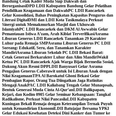
Bandung Cetak Kader Muda Siap Dakwah dan
Berorganisasi
DPD LDII Kabupaten Bandung Gelar Pelatihan
Pendidikan Keagamaan dan Dakwah
PC LDII Rancaekek
Gelar Konsolidasi, Bahas Peningkatan Kapasitas Pengurus dan
Literasi Digital
DMI dan LDII Kota Tasikmalaya Perkuat
Sinergi untuk Memakmurkan Masjid dan Ukhuwah
Islamiyah
PC LDII Rancaekek dan DKM Al Awwabin Gelar
Pemantauan Istiwa A’zam, Arah Kiblat Terverifikasi
Asrama
Liburan Generus LDII Rancaekek Tanamkan 29 Karakter
Luhur pada Remaja SMP
Asrama Liburan Generus PC LDII
Soreang: Edukatif, Seru, dan Tanamkan Karakter
Mandiri
Asrama Liburan Sekolah PC LDII Bekasi Barat:
Cetak Generasi Berkarakter Luhur dan Alim Mandiri
Wakil
Ketua PC LDII Rancaekek Ajak Warga Bijak Bermedia Sosial,
Dukung Akun Resmi DPP
LDII Banyusari Gelar Asrama
Pengajian Generus Caberawit untuk Isi Liburan Anak dengan
Nilai Keagamaan
TPA Al Barokatul Ghoni Bekasi Gelar
Pembagian Rapor, Orang Tua Diingatkan Jaga Rutinitas
Mengaji Anak
PAC LDII Kaliabang Tengah Gelar Munaqosah,
Bentuk Generasi Muda Cinta Al-Qur’an
LDII Balikpapan,
Kejari, dan Kodim 0905 Gelar Seminar Kebangsaan: Tangkal
Radikalisme, Perkuat Nilai Pancasila
LDII Kabupaten
Kuningan Bekali Remaja dengan Keterampilan Ternak Puyuh
untuk Kemandirian Ekonomi
LDII Batujajar Bersama YPKI
Gelar Edukasi Kesehatan Deteksi Dini Kanker dan Tumor ke