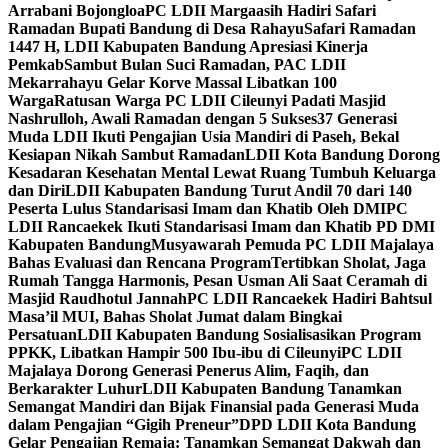
Arrabani Bojongloa
PC LDII Margaasih Hadiri Safari
Ramadan Bupati Bandung di Desa Rahayu
Safari Ramadan
1447 H, LDII Kabupaten Bandung Apresiasi Kinerja
Pemkab
Sambut Bulan Suci Ramadan, PAC LDII
Mekarrahayu Gelar Korve Massal Libatkan 100
Warga
Ratusan Warga PC LDII Cileunyi Padati Masjid
Nashrulloh, Awali Ramadan dengan 5 Sukses
37 Generasi
Muda LDII Ikuti Pengajian Usia Mandiri di Paseh, Bekal
Kesiapan Nikah Sambut Ramadan
LDII Kota Bandung Dorong
Kesadaran Kesehatan Mental Lewat Ruang Tumbuh Keluarga
dan Diri
LDII Kabupaten Bandung Turut Andil 70 dari 140
Peserta Lulus Standarisasi Imam dan Khatib Oleh DMI
PC
LDII Rancaekek Ikuti Standarisasi Imam dan Khatib PD DMI
Kabupaten Bandung
Musyawarah Pemuda PC LDII Majalaya
Bahas Evaluasi dan Rencana Program
Tertibkan Sholat, Jaga
Rumah Tangga Harmonis, Pesan Usman Ali Saat Ceramah di
Masjid Raudhotul Jannah
PC LDII Rancaekek Hadiri Bahtsul
Masa’il MUI, Bahas Sholat Jumat dalam Bingkai
Persatuan
LDII Kabupaten Bandung Sosialisasikan Program
PPKK, Libatkan Hampir 500 Ibu-ibu di Cileunyi
PC LDII
Majalaya Dorong Generasi Penerus Alim, Faqih, dan
Berkarakter Luhur
LDII Kabupaten Bandung Tanamkan
Semangat Mandiri dan Bijak Finansial pada Generasi Muda
dalam Pengajian “Gigih Preneur”
DPD LDII Kota Bandung
Gelar Pengajian Remaja: Tanamkan Semangat Dakwah dan