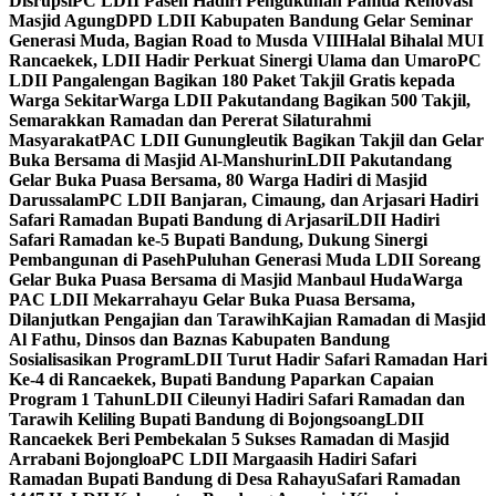
Disrupsi
PC LDII Paseh Hadiri Pengukuhan Panitia Renovasi
Masjid Agung
DPD LDII Kabupaten Bandung Gelar Seminar
Generasi Muda, Bagian Road to Musda VIII
Halal Bihalal MUI
Rancaekek, LDII Hadir Perkuat Sinergi Ulama dan Umaro
PC
LDII Pangalengan Bagikan 180 Paket Takjil Gratis kepada
Warga Sekitar
Warga LDII Pakutandang Bagikan 500 Takjil,
Semarakkan Ramadan dan Pererat Silaturahmi
Masyarakat
PAC LDII Gunungleutik Bagikan Takjil dan Gelar
Buka Bersama di Masjid Al-Manshurin
LDII Pakutandang
Gelar Buka Puasa Bersama, 80 Warga Hadiri di Masjid
Darussalam
PC LDII Banjaran, Cimaung, dan Arjasari Hadiri
Safari Ramadan Bupati Bandung di Arjasari
LDII Hadiri
Safari Ramadan ke-5 Bupati Bandung, Dukung Sinergi
Pembangunan di Paseh
Puluhan Generasi Muda LDII Soreang
Gelar Buka Puasa Bersama di Masjid Manbaul Huda
Warga
PAC LDII Mekarrahayu Gelar Buka Puasa Bersama,
Dilanjutkan Pengajian dan Tarawih
Kajian Ramadan di Masjid
Al Fathu, Dinsos dan Baznas Kabupaten Bandung
Sosialisasikan Program
LDII Turut Hadir Safari Ramadan Hari
Ke-4 di Rancaekek, Bupati Bandung Paparkan Capaian
Program 1 Tahun
LDII Cileunyi Hadiri Safari Ramadan dan
Tarawih Keliling Bupati Bandung di Bojongsoang
LDII
Rancaekek Beri Pembekalan 5 Sukses Ramadan di Masjid
Arrabani Bojongloa
PC LDII Margaasih Hadiri Safari
Ramadan Bupati Bandung di Desa Rahayu
Safari Ramadan