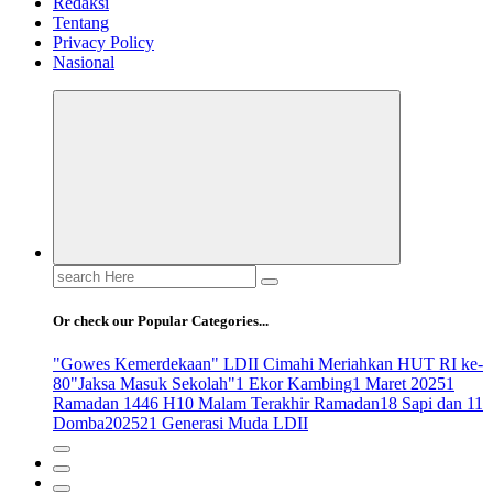
Redaksi
Tentang
Privacy Policy
Nasional
Search
for:
Or check our Popular Categories...
"Gowes Kemerdekaan" LDII Cimahi Meriahkan HUT RI ke-
80
"Jaksa Masuk Sekolah"
1 Ekor Kambing
1 Maret 2025
1
Ramadan 1446 H
10 Malam Terakhir Ramadan
18 Sapi dan 11
Domba
2025
21 Generasi Muda LDII