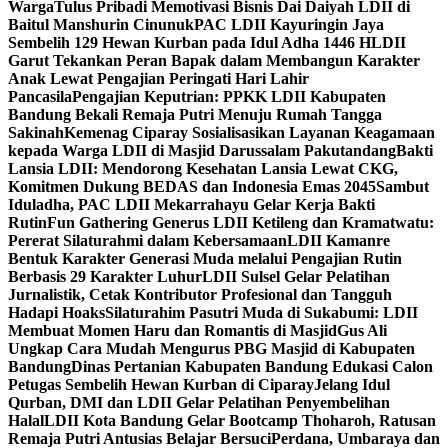
Warga
Tulus Pribadi Memotivasi Bisnis Dai Daiyah LDII di
Baitul Manshurin Cinunuk
PAC LDII Kayuringin Jaya
Sembelih 129 Hewan Kurban pada Idul Adha 1446 H
LDII
Garut Tekankan Peran Bapak dalam Membangun Karakter
Anak Lewat Pengajian Peringati Hari Lahir
Pancasila
Pengajian Keputrian: PPKK LDII Kabupaten
Bandung Bekali Remaja Putri Menuju Rumah Tangga
Sakinah
Kemenag Ciparay Sosialisasikan Layanan Keagamaan
kepada Warga LDII di Masjid Darussalam Pakutandang
Bakti
Lansia LDII: Mendorong Kesehatan Lansia Lewat CKG,
Komitmen Dukung BEDAS dan Indonesia Emas 2045
Sambut
Iduladha, PAC LDII Mekarrahayu Gelar Kerja Bakti
Rutin
Fun Gathering Generus LDII Ketileng dan Kramatwatu:
Pererat Silaturahmi dalam Kebersamaan
LDII Kamanre
Bentuk Karakter Generasi Muda melalui Pengajian Rutin
Berbasis 29 Karakter Luhur
LDII Sulsel Gelar Pelatihan
Jurnalistik, Cetak Kontributor Profesional dan Tangguh
Hadapi Hoaks
Silaturahim Pasutri Muda di Sukabumi: LDII
Membuat Momen Haru dan Romantis di Masjid
Gus Ali
Ungkap Cara Mudah Mengurus PBG Masjid di Kabupaten
Bandung
Dinas Pertanian Kabupaten Bandung Edukasi Calon
Petugas Sembelih Hewan Kurban di Ciparay
Jelang Idul
Qurban, DMI dan LDII Gelar Pelatihan Penyembelihan
Halal
LDII Kota Bandung Gelar Bootcamp Thoharoh, Ratusan
Remaja Putri Antusias Belajar Bersuci
Perdana, Umbaraya dan