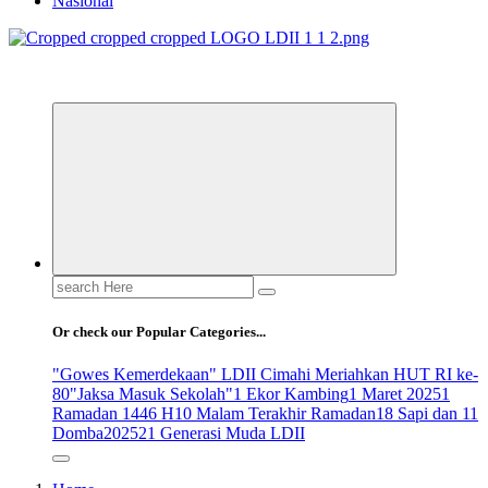
Nasional
ldiikabbandung.or.id
Search
for:
Or check our Popular Categories...
"Gowes Kemerdekaan" LDII Cimahi Meriahkan HUT RI ke-
80
"Jaksa Masuk Sekolah"
1 Ekor Kambing
1 Maret 2025
1
Ramadan 1446 H
10 Malam Terakhir Ramadan
18 Sapi dan 11
Domba
2025
21 Generasi Muda LDII