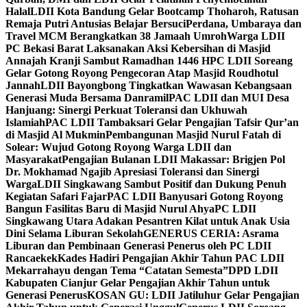
Halal
LDII Kota Bandung Gelar Bootcamp Thoharoh, Ratusan
Remaja Putri Antusias Belajar Bersuci
Perdana, Umbaraya dan
Travel MCM Berangkatkan 38 Jamaah Umroh
Warga LDII
PC Bekasi Barat Laksanakan Aksi Kebersihan di Masjid
Annajah Kranji Sambut Ramadhan 1446 H
PC LDII Soreang
Gelar Gotong Royong Pengecoran Atap Masjid Roudhotul
Jannah
LDII Bayongbong Tingkatkan Wawasan Kebangsaan
Generasi Muda Bersama Danramil
PAC LDII dan MUI Desa
Hanjuang: Sinergi Perkuat Toleransi dan Ukhuwah
Islamiah
PAC LDII Tambaksari Gelar Pengajian Tafsir Qur’an
di Masjid Al Mukmin
Pembangunan Masjid Nurul Fatah di
Solear: Wujud Gotong Royong Warga LDII dan
Masyarakat
Pengajian Bulanan LDII Makassar: Brigjen Pol
Dr. Mokhamad Ngajib Apresiasi Toleransi dan Sinergi
Warga
LDII Singkawang Sambut Positif dan Dukung Penuh
Kegiatan Safari Fajar
PAC LDII Banyusari Gotong Royong
Bangun Fasilitas Baru di Masjid Nurul Ahya
PC LDII
Singkawang Utara Adakan Pesantren Kilat untuk Anak Usia
Dini Selama Liburan Sekolah
GENERUS CERIA: Asrama
Liburan dan Pembinaan Generasi Penerus oleh PC LDII
Rancaekek
Kades Hadiri Pengajian Akhir Tahun PAC LDII
Mekarrahayu dengan Tema “Catatan Semesta”
DPD LDII
Kabupaten Cianjur Gelar Pengajian Akhir Tahun untuk
Generasi Penerus
KOSAN GU: LDII Jatiluhur Gelar Pengajian