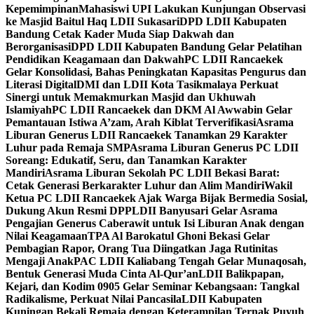
Kepemimpinan
Mahasiswi UPI Lakukan Kunjungan Observasi
ke Masjid Baitul Haq LDII Sukasari
DPD LDII Kabupaten
Bandung Cetak Kader Muda Siap Dakwah dan
Berorganisasi
DPD LDII Kabupaten Bandung Gelar Pelatihan
Pendidikan Keagamaan dan Dakwah
PC LDII Rancaekek
Gelar Konsolidasi, Bahas Peningkatan Kapasitas Pengurus dan
Literasi Digital
DMI dan LDII Kota Tasikmalaya Perkuat
Sinergi untuk Memakmurkan Masjid dan Ukhuwah
Islamiyah
PC LDII Rancaekek dan DKM Al Awwabin Gelar
Pemantauan Istiwa A’zam, Arah Kiblat Terverifikasi
Asrama
Liburan Generus LDII Rancaekek Tanamkan 29 Karakter
Luhur pada Remaja SMP
Asrama Liburan Generus PC LDII
Soreang: Edukatif, Seru, dan Tanamkan Karakter
Mandiri
Asrama Liburan Sekolah PC LDII Bekasi Barat:
Cetak Generasi Berkarakter Luhur dan Alim Mandiri
Wakil
Ketua PC LDII Rancaekek Ajak Warga Bijak Bermedia Sosial,
Dukung Akun Resmi DPP
LDII Banyusari Gelar Asrama
Pengajian Generus Caberawit untuk Isi Liburan Anak dengan
Nilai Keagamaan
TPA Al Barokatul Ghoni Bekasi Gelar
Pembagian Rapor, Orang Tua Diingatkan Jaga Rutinitas
Mengaji Anak
PAC LDII Kaliabang Tengah Gelar Munaqosah,
Bentuk Generasi Muda Cinta Al-Qur’an
LDII Balikpapan,
Kejari, dan Kodim 0905 Gelar Seminar Kebangsaan: Tangkal
Radikalisme, Perkuat Nilai Pancasila
LDII Kabupaten
Kuningan Bekali Remaja dengan Keterampilan Ternak Puyuh