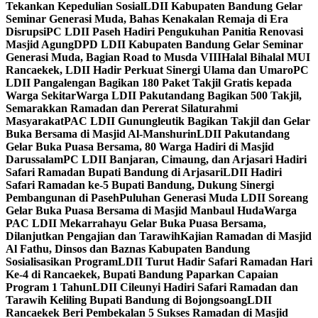
Tekankan Kepedulian Sosial
LDII Kabupaten Bandung Gelar
Seminar Generasi Muda, Bahas Kenakalan Remaja di Era
Disrupsi
PC LDII Paseh Hadiri Pengukuhan Panitia Renovasi
Masjid Agung
DPD LDII Kabupaten Bandung Gelar Seminar
Generasi Muda, Bagian Road to Musda VIII
Halal Bihalal MUI
Rancaekek, LDII Hadir Perkuat Sinergi Ulama dan Umaro
PC
LDII Pangalengan Bagikan 180 Paket Takjil Gratis kepada
Warga Sekitar
Warga LDII Pakutandang Bagikan 500 Takjil,
Semarakkan Ramadan dan Pererat Silaturahmi
Masyarakat
PAC LDII Gunungleutik Bagikan Takjil dan Gelar
Buka Bersama di Masjid Al-Manshurin
LDII Pakutandang
Gelar Buka Puasa Bersama, 80 Warga Hadiri di Masjid
Darussalam
PC LDII Banjaran, Cimaung, dan Arjasari Hadiri
Safari Ramadan Bupati Bandung di Arjasari
LDII Hadiri
Safari Ramadan ke-5 Bupati Bandung, Dukung Sinergi
Pembangunan di Paseh
Puluhan Generasi Muda LDII Soreang
Gelar Buka Puasa Bersama di Masjid Manbaul Huda
Warga
PAC LDII Mekarrahayu Gelar Buka Puasa Bersama,
Dilanjutkan Pengajian dan Tarawih
Kajian Ramadan di Masjid
Al Fathu, Dinsos dan Baznas Kabupaten Bandung
Sosialisasikan Program
LDII Turut Hadir Safari Ramadan Hari
Ke-4 di Rancaekek, Bupati Bandung Paparkan Capaian
Program 1 Tahun
LDII Cileunyi Hadiri Safari Ramadan dan
Tarawih Keliling Bupati Bandung di Bojongsoang
LDII
Rancaekek Beri Pembekalan 5 Sukses Ramadan di Masjid