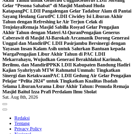
Akhir Tahun untuk Generasi Unggul
Generus LDII Soreang
Gelar “Pesona Sahabat” di Masjid Manbaul Huda
Katapang
PC LDII Pangalengan Gelar Tadabur Alam di Pantai
Sayang Heulang Garut
PC LDII Ciwidey Isi Liburan Akhir
Tahun dengan Refreshing ke Air Terjun Celak di
Tenjolaya
Remaja Masjid Sabilla Rosyad Gelar Pengajian
Akhir Tahun dengan Materi Al-Quran
Pengajian Generus
Caberawit di Masjid Al-Barokah Arcamanik Dorong Generasi
Unggul dan Mandiri
PC LDII Pasirjambu Bersinergi dengan
Yayasan Insan Kalam Asih untuk Salurkan Bantuan kepada
Warga
Pengajian Libur Akhir Tahun di PAC LDII
Mekarrahayu, Wujudkan Generasi Berakhlakul Karimah,
Berilmu, dan Mandiri
PPKK LDII Kabupaten Bandung Hadiri
Kajian Syahriyyah MTW Rahmatul Ummah: Tingkatkan
Sinergi dan Ketakwaan
PAC LDII Gedung Air Gelar Pengajian
Pelajar “Pelita 2024” untuk Tingkatkan Kualitas Ibadah
Selama Liburan
Asrama Libur Akhir Tahun: Pemuda Remaja
Masjid Baitul Izza Prafi Perdalam Ilmu Sholat
Sat. Aug 8th, 2026
Redaksi
Tentang
Privacy Policy