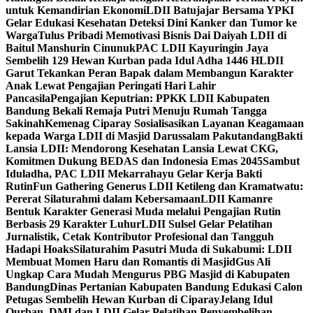
untuk Kemandirian Ekonomi
LDII Batujajar Bersama YPKI
Gelar Edukasi Kesehatan Deteksi Dini Kanker dan Tumor ke
Warga
Tulus Pribadi Memotivasi Bisnis Dai Daiyah LDII di
Baitul Manshurin Cinunuk
PAC LDII Kayuringin Jaya
Sembelih 129 Hewan Kurban pada Idul Adha 1446 H
LDII
Garut Tekankan Peran Bapak dalam Membangun Karakter
Anak Lewat Pengajian Peringati Hari Lahir
Pancasila
Pengajian Keputrian: PPKK LDII Kabupaten
Bandung Bekali Remaja Putri Menuju Rumah Tangga
Sakinah
Kemenag Ciparay Sosialisasikan Layanan Keagamaan
kepada Warga LDII di Masjid Darussalam Pakutandang
Bakti
Lansia LDII: Mendorong Kesehatan Lansia Lewat CKG,
Komitmen Dukung BEDAS dan Indonesia Emas 2045
Sambut
Iduladha, PAC LDII Mekarrahayu Gelar Kerja Bakti
Rutin
Fun Gathering Generus LDII Ketileng dan Kramatwatu:
Pererat Silaturahmi dalam Kebersamaan
LDII Kamanre
Bentuk Karakter Generasi Muda melalui Pengajian Rutin
Berbasis 29 Karakter Luhur
LDII Sulsel Gelar Pelatihan
Jurnalistik, Cetak Kontributor Profesional dan Tangguh
Hadapi Hoaks
Silaturahim Pasutri Muda di Sukabumi: LDII
Membuat Momen Haru dan Romantis di Masjid
Gus Ali
Ungkap Cara Mudah Mengurus PBG Masjid di Kabupaten
Bandung
Dinas Pertanian Kabupaten Bandung Edukasi Calon
Petugas Sembelih Hewan Kurban di Ciparay
Jelang Idul
Qurban, DMI dan LDII Gelar Pelatihan Penyembelihan