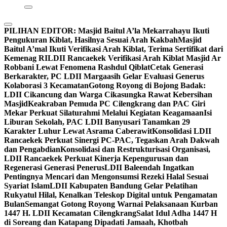
PILIHAN EDITOR:
Masjid Baitul A’la Mekarrahayu Ikuti
Pengukuran Kiblat, Hasilnya Sesuai Arah Kakbah
Masjid
Baitul A’mal Ikuti Verifikasi Arah Kiblat, Terima Sertifikat dari
Kemenag RI
LDII Rancaekek Verifikasi Arah Kiblat Masjid Ar
Robbani Lewat Fenomena Rashdul Qiblat
Cetak Generasi
Berkarakter, PC LDII Margaasih Gelar Evaluasi Generus
Kolaborasi 3 Kecamatan
Gotong Royong di Bojong Badak:
LDII Cikancung dan Warga Cikasungka Rawat Kebersihan
Masjid
Keakraban Pemuda PC Cilengkrang dan PAC Giri
Mekar Perkuat Silaturahmi Melalui Kegiatan Keagamaan
Isi
Liburan Sekolah, PAC LDII Banyusari Tanamkan 29
Karakter Luhur Lewat Asrama Caberawit
Konsolidasi LDII
Rancaekek Perkuat Sinergi PC-PAC, Tegaskan Arah Dakwah
dan Pengabdian
Konsolidasi dan Restrukturisasi Organisasi,
LDII Rancaekek Perkuat Kinerja Kepengurusan dan
Regenerasi Generasi Penerus
LDII Baleendah Ingatkan
Pentingnya Mencari dan Mengonsumsi Rezeki Halal Sesuai
Syariat Islam
LDII Kabupaten Bandung Gelar Pelatihan
Rukyatul Hilal, Kenalkan Teleskop Digital untuk Pengamatan
Bulan
Semangat Gotong Royong Warnai Pelaksanaan Kurban
1447 H. LDII Kecamatan Cilengkrang
Salat Idul Adha 1447 H
di Soreang dan Katapang Dipadati Jamaah, Khotbah