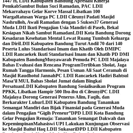
1447 H, LDII Kabupaten Bandung Apresiasi Kinerja
Pemkab
Sambut Bulan Suci Ramadan, PAC LDII
Mekarrahayu Gelar Korve Massal Libatkan 100
Warga
Ratusan Warga PC LDII Cileunyi Padati Masjid
Nashrulloh, Awali Ramadan dengan 5 Sukses
37 Generasi
Muda LDII Ikuti Pengajian Usia Mandiri di Paseh, Bekal
Kesiapan Nikah Sambut Ramadan
LDII Kota Bandung Dorong
Kesadaran Kesehatan Mental Lewat Ruang Tumbuh Keluarga
dan Diri
LDII Kabupaten Bandung Turut Andil 70 dari 140
Peserta Lulus Standarisasi Imam dan Khatib Oleh DMI
PC
LDII Rancaekek Ikuti Standarisasi Imam dan Khatib PD DMI
Kabupaten Bandung
Musyawarah Pemuda PC LDII Majalaya
Bahas Evaluasi dan Rencana Program
Tertibkan Sholat, Jaga
Rumah Tangga Harmonis, Pesan Usman Ali Saat Ceramah di
Masjid Raudhotul Jannah
PC LDII Rancaekek Hadiri Bahtsul
Masa’il MUI, Bahas Sholat Jumat dalam Bingkai
Persatuan
LDII Kabupaten Bandung Sosialisasikan Program
PPKK, Libatkan Hampir 500 Ibu-ibu di Cileunyi
PC LDII
Majalaya Dorong Generasi Penerus Alim, Faqih, dan
Berkarakter Luhur
LDII Kabupaten Bandung Tanamkan
Semangat Mandiri dan Bijak Finansial pada Generasi Muda
dalam Pengajian “Gigih Preneur”
DPD LDII Kota Bandung
Gelar Pengajian Remaja: Tanamkan Semangat Dakwah dan
Kepemimpinan
Mahasiswi UPI Lakukan Kunjungan Observasi
ke Masjid Baitul Haq LDII Sukasari
DPD LDII Kabupaten