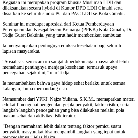
Kegiatan ini merupakan program khusus Muslimah LDII dan
dilaksanakan secara hybrid di Kantor DPD LDII Cimahi serta
disiarkan ke seluruh studio PC dan PAC LDII se-Kota Cimahi.
Seminar ini mendapat apresiasi dari Ketua Pemberdayaan
Perempuan dan Kesejahteraan Keluarga (PPKK) Kota Cimahi, Dr.
Tedja Gurat Baktinia, yang turut hadir memberikan sambutan.
Ia menyampaikan pentingnya edukasi kesehatan bagi seluruh
lapisan masyarakat.
“Sosialisasi semacam ini sangat diperlukan agar masyarakat lebih
memahami pentingnya menjaga kesehatan, termasuk upaya
pencegahan sejak dini,” ujar Tedja.
Ia menambahkan bahwa gaya hidup sehat berlaku untuk semua
kalangan, tanpa memandang usia.
Narasumber dari YPKI, Najza Yuliana, S.K.M., memaparkan materi
edukatif mengenai pengenalan gejala penyakit, faktor risiko, serta
langkah-langkah pencegahan yang bisa dilakukan melalui pola
makan sehat dan aktivitas fisik teratur.
“Dengan memahami lebih dalam tentang faktor pemicu suatu
penyakit, masyarakat bisa mengambil langkah yang tepat untuk
mencegahnya,” jelas Najza.