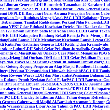
ikmalaya Perkuat Sinergi untuk Memakmurkan Masjid dan Ukhu
a Liburan Generus LDII Rancaekek Tanamkan 29 Karakter Lu
ma Liburan Sekolah PC LDII Bekasi Barat: Cetak Generasi Berk
Resmi DPP
LDII Banyusari Gelar Asrama Pengajian Generus Cabe
ngatkan Jaga Rutinitas Mengaji Anak
PAC LDII Kaliabang Tenga
 Kebangsaan: Tangkal Radikalisme, Perkuat Nilai Pancasila
LDII
rsama YPKI Gelar Edukasi Kesehatan Deteksi Dini Kanker dan 
lih 129 Hewan Kurban pada Idul Adha 1446 H
LDII Garut Teka
 PPKK LDII Kabupaten Bandung Bekali Remaja Putri Menuju R
ndang
Bakti Lansia LDII: Mendorong Kesehatan Lansia Lewat 
ti Rutin
Fun Gathering Generus LDII Ketileng dan Kramatwatu:
Karakter Luhur
LDII Sulsel Gelar Pelatihan Jurnalistik, Cetak Ko
mantis di Masjid
Gus Ali Ungkap Cara Mudah Mengurus PBG M
paray
Jelang Idul Qurban, DMI dan LDII Gelar Pelatihan Penyem
aya dan Travel MCM Berangkatkan 38 Jamaah Umroh
Warga LDI
lar Gotong Royong Pengecoran Atap Masjid Roudhotul Jannah
L
nergi Perkuat Toleransi dan Ukhuwah Islamiah
PAC LDII Tambaks
otong Royong Warga LDII dan Masyarakat
Pengajian Bulanan LD
an Dukung Penuh Kegiatan Safari Fajar
PAC LDII Banyusari Goto
ia Dini Selama Liburan Sekolah
GENERUS CERIA: Asrama Libura
karrahayu dengan Tema “Catatan Semesta”
DPD LDII Kabupaten 
un untuk Generasi Unggul
Generus LDII Soreang Gelar “Pesona
rut
PC LDII Ciwidey Isi Liburan Akhir Tahun dengan Refreshing 
n Generus Caberawit di Masjid Al-Barokah Arcamanik Dorong G
pada Warga
Pengajian Libur Akhir Tahun di PAC LDII Mekarrah