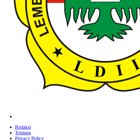
ldiikabbandung.or.id
Redaksi
Tentang
Privacy Policy