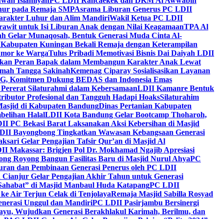
wah Islamiyah
PC LDII Rancaekek dan DKM Al Awwabin
hur pada Remaja SMP
Asrama Liburan Generus PC LDII
arakter Luhur dan Alim Mandiri
Wakil Ketua PC LDII
rawit untuk Isi Liburan Anak dengan Nilai Keagamaan
TPA Al
h Gelar Munaqosah, Bentuk Generasi Muda Cinta Al-
 Kabupaten Kuningan Bekali Remaja dengan Keterampilan
Tumor ke Warga
Tulus Pribadi Memotivasi Bisnis Dai Daiyah LDII
nkan Peran Bapak dalam Membangun Karakter Anak Lewat
umah Tangga Sakinah
Kemenag Ciparay Sosialisasikan Layanan
CKG, Komitmen Dukung BEDAS dan Indonesia Emas
 Pererat Silaturahmi dalam Kebersamaan
LDII Kamanre Bentuk
ntributor Profesional dan Tangguh Hadapi Hoaks
Silaturahim
asjid di Kabupaten Bandung
Dinas Pertanian Kabupaten
belihan Halal
LDII Kota Bandung Gelar Bootcamp Thoharoh,
I PC Bekasi Barat Laksanakan Aksi Kebersihan di Masjid
DII Bayongbong Tingkatkan Wawasan Kebangsaan Generasi
ari Gelar Pengajian Tafsir Qur’an di Masjid Al
II Makassar: Brigjen Pol Dr. Mokhamad Ngajib Apresiasi
ng Royong Bangun Fasilitas Baru di Masjid Nurul Ahya
PC
n dan Pembinaan Generasi Penerus oleh PC LDII
Cianjur Gelar Pengajian Akhir Tahun untuk Generasi
 Sahabat” di Masjid Manbaul Huda Katapang
PC LDII
ke Air Terjun Celak di Tenjolaya
Remaja Masjid Sabilla Rosyad
enerasi Unggul dan Mandiri
PC LDII Pasirjambu Bersinergi
ayu, Wujudkan Generasi Berakhlakul Karimah, Berilmu, dan