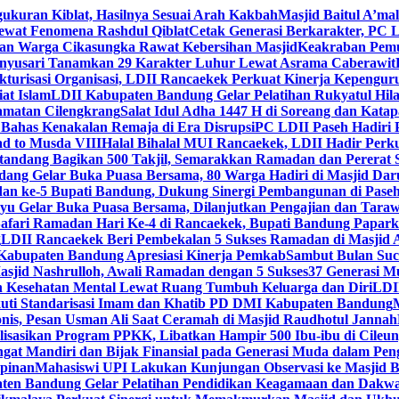
gukuran Kiblat, Hasilnya Sesuai Arah Kakbah
Masjid Baitul A’mal
Lewat Fenomena Rashdul Qiblat
Cetak Generasi Berkarakter, PC L
dan Warga Cikasungka Rawat Kebersihan Masjid
Keakraban Pemu
anyusari Tanamkan 29 Karakter Luhur Lewat Asrama Caberawit
ukturisasi Organisasi, LDII Rancaekek Perkuat Kinerja Kepengur
at Islam
LDII Kabupaten Bandung Gelar Pelatihan Rukyatul Hila
amatan Cilengkrang
Salat Idul Adha 1447 H di Soreang dan Kat
Bahas Kenakalan Remaja di Era Disrupsi
PC LDII Paseh Hadiri 
d to Musda VIII
Halal Bihalal MUI Rancaekek, LDII Hadir Perk
andang Bagikan 500 Takjil, Semarakkan Ramadan dan Pererat 
ang Gelar Buka Puasa Bersama, 80 Warga Hadiri di Masjid Dar
dan ke-5 Bupati Bandung, Dukung Sinergi Pembangunan di Pase
 Gelar Buka Puasa Bersama, Dilanjutkan Pengajian dan Taraw
Safari Ramadan Hari Ke-4 di Rancaekek, Bupati Bandung Papar
g
LDII Rancaekek Beri Pembekalan 5 Sukses Ramadan di Masjid 
Kabupaten Bandung Apresiasi Kinerja Pemkab
Sambut Bulan Suc
asjid Nashrulloh, Awali Ramadan dengan 5 Sukses
37 Generasi Mu
 Kesehatan Mental Lewat Ruang Tumbuh Keluarga dan Diri
LDII
uti Standarisasi Imam dan Khatib PD DMI Kabupaten Bandung
nis, Pesan Usman Ali Saat Ceramah di Masjid Raudhotul Jannah
isasikan Program PPKK, Libatkan Hampir 500 Ibu-ibu di Cileun
 Mandiri dan Bijak Finansial pada Generasi Muda dalam Peng
pinan
Mahasiswi UPI Lakukan Kunjungan Observasi ke Masjid B
en Bandung Gelar Pelatihan Pendidikan Keagamaan dan Dakw