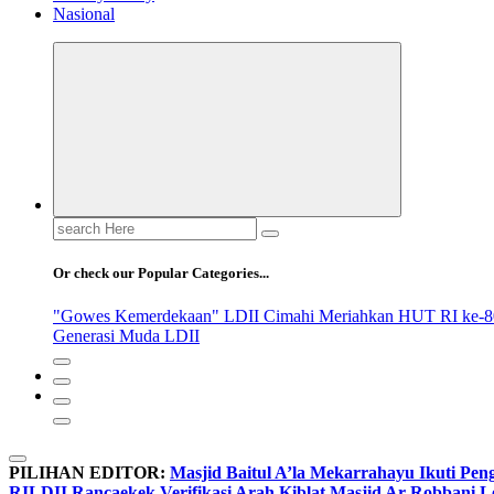
Nasional
Search
for:
Or check our Popular Categories...
"Gowes Kemerdekaan" LDII Cimahi Meriahkan HUT RI ke-8
Generasi Muda LDII
PILIHAN EDITOR:
Masjid Baitul A’la Mekarrahayu Ikuti Pen
RI
LDII Rancaekek Verifikasi Arah Kiblat Masjid Ar Robbani 