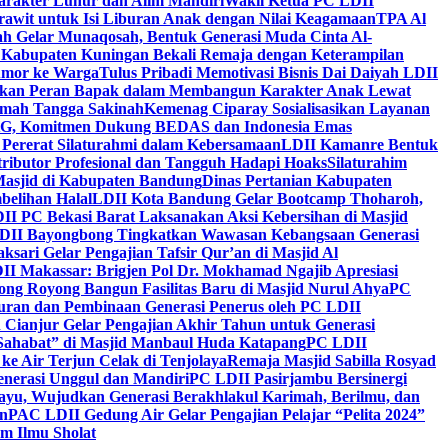
arakter Luhur dan Alim Mandiri
Wakil Ketua PC LDII
rawit untuk Isi Liburan Anak dengan Nilai Keagamaan
TPA Al
h Gelar Munaqosah, Bentuk Generasi Muda Cinta Al-
 Kabupaten Kuningan Bekali Remaja dengan Keterampilan
Tumor ke Warga
Tulus Pribadi Memotivasi Bisnis Dai Daiyah LDII
nkan Peran Bapak dalam Membangun Karakter Anak Lewat
umah Tangga Sakinah
Kemenag Ciparay Sosialisasikan Layanan
CKG, Komitmen Dukung BEDAS dan Indonesia Emas
 Pererat Silaturahmi dalam Kebersamaan
LDII Kamanre Bentuk
ntributor Profesional dan Tangguh Hadapi Hoaks
Silaturahim
asjid di Kabupaten Bandung
Dinas Pertanian Kabupaten
belihan Halal
LDII Kota Bandung Gelar Bootcamp Thoharoh,
I PC Bekasi Barat Laksanakan Aksi Kebersihan di Masjid
DII Bayongbong Tingkatkan Wawasan Kebangsaan Generasi
ari Gelar Pengajian Tafsir Qur’an di Masjid Al
II Makassar: Brigjen Pol Dr. Mokhamad Ngajib Apresiasi
ng Royong Bangun Fasilitas Baru di Masjid Nurul Ahya
PC
n dan Pembinaan Generasi Penerus oleh PC LDII
Cianjur Gelar Pengajian Akhir Tahun untuk Generasi
 Sahabat” di Masjid Manbaul Huda Katapang
PC LDII
ke Air Terjun Celak di Tenjolaya
Remaja Masjid Sabilla Rosyad
enerasi Unggul dan Mandiri
PC LDII Pasirjambu Bersinergi
ayu, Wujudkan Generasi Berakhlakul Karimah, Berilmu, dan
n
PAC LDII Gedung Air Gelar Pengajian Pelajar “Pelita 2024”
m Ilmu Sholat