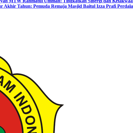
yyah MTW Rahmatul Ummah: Tingkatkan Sinergi dan Ketakwaa
r Akhir Tahun: Pemuda Remaja Masjid Baitul Izza Prafi Perdala