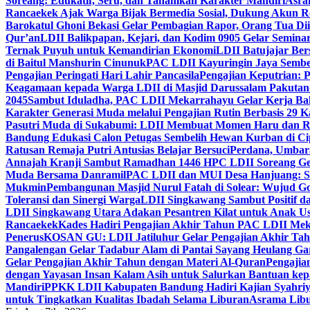
Soreang: Edukatif, Seru, dan Tanamkan Karakter Mandiri
Asra
Rancaekek Ajak Warga Bijak Bermedia Sosial, Dukung Akun 
Barokatul Ghoni Bekasi Gelar Pembagian Rapor, Orang Tua Dii
Qur’an
LDII Balikpapan, Kejari, dan Kodim 0905 Gelar Seminar
Ternak Puyuh untuk Kemandirian Ekonomi
LDII Batujajar Be
di Baitul Manshurin Cinunuk
PAC LDII Kayuringin Jaya Sembe
Pengajian Peringati Hari Lahir Pancasila
Pengajian Keputrian:
Keagamaan kepada Warga LDII di Masjid Darussalam Pakuta
2045
Sambut Iduladha, PAC LDII Mekarrahayu Gelar Kerja Bak
Karakter Generasi Muda melalui Pengajian Rutin Berbasis 29 
Pasutri Muda di Sukabumi: LDII Membuat Momen Haru dan Ro
Bandung Edukasi Calon Petugas Sembelih Hewan Kurban di Ci
Ratusan Remaja Putri Antusias Belajar Bersuci
Perdana, Umbar
Annajah Kranji Sambut Ramadhan 1446 H
PC LDII Soreang Ge
Muda Bersama Danramil
PAC LDII dan MUI Desa Hanjuang: Si
Mukmin
Pembangunan Masjid Nurul Fatah di Solear: Wujud G
Toleransi dan Sinergi Warga
LDII Singkawang Sambut Positif d
LDII Singkawang Utara Adakan Pesantren Kilat untuk Anak Us
Rancaekek
Kades Hadiri Pengajian Akhir Tahun PAC LDII Me
Penerus
KOSAN GU: LDII Jatiluhur Gelar Pengajian Akhir Tah
Pangalengan Gelar Tadabur Alam di Pantai Sayang Heulang Ga
Gelar Pengajian Akhir Tahun dengan Materi Al-Quran
Pengajia
dengan Yayasan Insan Kalam Asih untuk Salurkan Bantuan ke
Mandiri
PPKK LDII Kabupaten Bandung Hadiri Kajian Syahri
untuk Tingkatkan Kualitas Ibadah Selama Liburan
Asrama Libu