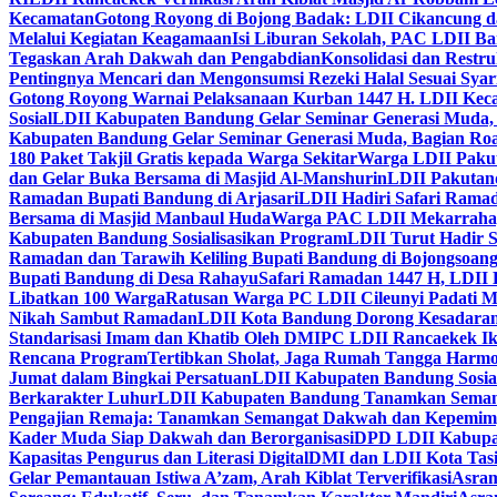
Kecamatan
Gotong Royong di Bojong Badak: LDII Cikancung 
Melalui Kegiatan Keagamaan
Isi Liburan Sekolah, PAC LDII B
Tegaskan Arah Dakwah dan Pengabdian
Konsolidasi dan Restr
Pentingnya Mencari dan Mengonsumsi Rezeki Halal Sesuai Syari
Gotong Royong Warnai Pelaksanaan Kurban 1447 H. LDII Kec
Sosial
LDII Kabupaten Bandung Gelar Seminar Generasi Muda, 
Kabupaten Bandung Gelar Seminar Generasi Muda, Bagian Roa
180 Paket Takjil Gratis kepada Warga Sekitar
Warga LDII Pakut
dan Gelar Buka Bersama di Masjid Al-Manshurin
LDII Pakutand
Ramadan Bupati Bandung di Arjasari
LDII Hadiri Safari Rama
Bersama di Masjid Manbaul Huda
Warga PAC LDII Mekarrahayu
Kabupaten Bandung Sosialisasikan Program
LDII Turut Hadir 
Ramadan dan Tarawih Keliling Bupati Bandung di Bojongsoan
Bupati Bandung di Desa Rahayu
Safari Ramadan 1447 H, LDII 
Libatkan 100 Warga
Ratusan Warga PC LDII Cileunyi Padati M
Nikah Sambut Ramadan
LDII Kota Bandung Dorong Kesadaran
Standarisasi Imam dan Khatib Oleh DMI
PC LDII Rancaekek Ik
Rencana Program
Tertibkan Sholat, Jaga Rumah Tangga Harmo
Jumat dalam Bingkai Persatuan
LDII Kabupaten Bandung Sosial
Berkarakter Luhur
LDII Kabupaten Bandung Tanamkan Semangat
Pengajian Remaja: Tanamkan Semangat Dakwah dan Kepemim
Kader Muda Siap Dakwah dan Berorganisasi
DPD LDII Kabupat
Kapasitas Pengurus dan Literasi Digital
DMI dan LDII Kota Tas
Gelar Pemantauan Istiwa A’zam, Arah Kiblat Terverifikasi
Asram