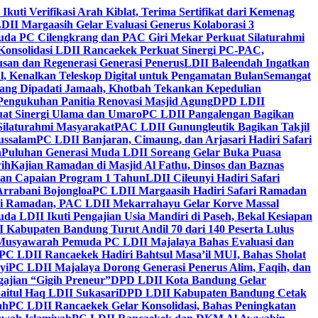
 Ikuti Verifikasi Arah Kiblat, Terima Sertifikat dari Kemenag
DII Margaasih Gelar Evaluasi Generus Kolaborasi 3
da PC Cilengkrang dan PAC Giri Mekar Perkuat Silaturahmi
Konsolidasi LDII Rancaekek Perkuat Sinergi PC-PAC,
usan dan Regenerasi Generasi Penerus
LDII Baleendah Ingatkan
l, Kenalkan Teleskop Digital untuk Pengamatan Bulan
Semangat
apang Dipadati Jamaah, Khotbah Tekankan Kepedulian
Pengukuhan Panitia Renovasi Masjid Agung
DPD LDII
uat Sinergi Ulama dan Umaro
PC LDII Pangalengan Bagikan
Silaturahmi Masyarakat
PAC LDII Gunungleutik Bagikan Takjil
ussalam
PC LDII Banjaran, Cimaung, dan Arjasari Hadiri Safari
h
Puluhan Generasi Muda LDII Soreang Gelar Buka Puasa
ih
Kajian Ramadan di Masjid Al Fathu, Dinsos dan Baznas
kan Capaian Program 1 Tahun
LDII Cileunyi Hadiri Safari
Arrabani Bojongloa
PC LDII Margaasih Hadiri Safari Ramadan
i Ramadan, PAC LDII Mekarrahayu Gelar Korve Massal
da LDII Ikuti Pengajian Usia Mandiri di Paseh, Bekal Kesiapan
 Kabupaten Bandung Turut Andil 70 dari 140 Peserta Lulus
Musyawarah Pemuda PC LDII Majalaya Bahas Evaluasi dan
PC LDII Rancaekek Hadiri Bahtsul Masa’il MUI, Bahas Sholat
yi
PC LDII Majalaya Dorong Generasi Penerus Alim, Faqih, dan
ajian “Gigih Preneur”
DPD LDII Kota Bandung Gelar
aitul Haq LDII Sukasari
DPD LDII Kabupaten Bandung Cetak
ah
PC LDII Rancaekek Gelar Konsolidasi, Bahas Peningkatan