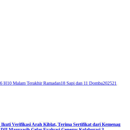
46 H
10 Malam Terakhir Ramadan
18 Sapi dan 11 Domba
2025
21
 Ikuti Verifikasi Arah Kiblat, Terima Sertifikat dari Kemenag
DII Margaasih Gelar Evaluasi Generus Kolaborasi 3