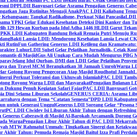
ma Liburan Sekolah PC LDII Bekasi Barat: Cetak Generasi Berk
Resmi DPP
LDII Banyusari Gelar Asrama Pengajian Generus Cabe
ngatkan Jaga Rutinitas Mengaji Anak
PAC LDII Kaliabang Tenga
 Kebangsaan: Tangkal Radikalisme, Perkuat Nilai Pancasila
LDII
rsama YPKI Gelar Edukasi Kesehatan Deteksi Dini Kanker dan 
lih 129 Hewan Kurban pada Idul Adha 1446 H
LDII Garut Teka
 PPKK LDII Kabupaten Bandung Bekali Remaja Putri Menuju R
ndang
Bakti Lansia LDII: Mendorong Kesehatan Lansia Lewat 
ti Rutin
Fun Gathering Generus LDII Ketileng dan Kramatwatu:
Karakter Luhur
LDII Sulsel Gelar Pelatihan Jurnalistik, Cetak Ko
mantis di Masjid
Gus Ali Ungkap Cara Mudah Mengurus PBG M
paray
Jelang Idul Qurban, DMI dan LDII Gelar Pelatihan Penyem
aya dan Travel MCM Berangkatkan 38 Jamaah Umroh
Warga LDI
lar Gotong Royong Pengecoran Atap Masjid Roudhotul Jannah
L
nergi Perkuat Toleransi dan Ukhuwah Islamiah
PAC LDII Tambaks
otong Royong Warga LDII dan Masyarakat
Pengajian Bulanan LD
an Dukung Penuh Kegiatan Safari Fajar
PAC LDII Banyusari Goto
ia Dini Selama Liburan Sekolah
GENERUS CERIA: Asrama Libura
karrahayu dengan Tema “Catatan Semesta”
DPD LDII Kabupaten 
un untuk Generasi Unggul
Generus LDII Soreang Gelar “Pesona
rut
PC LDII Ciwidey Isi Liburan Akhir Tahun dengan Refreshing 
n Generus Caberawit di Masjid Al-Barokah Arcamanik Dorong G
pada Warga
Pengajian Libur Akhir Tahun di PAC LDII Mekarrah
yyah MTW Rahmatul Ummah: Tingkatkan Sinergi dan Ketakwaa
r Akhir Tahun: Pemuda Remaja Masjid Baitul Izza Prafi Perdala