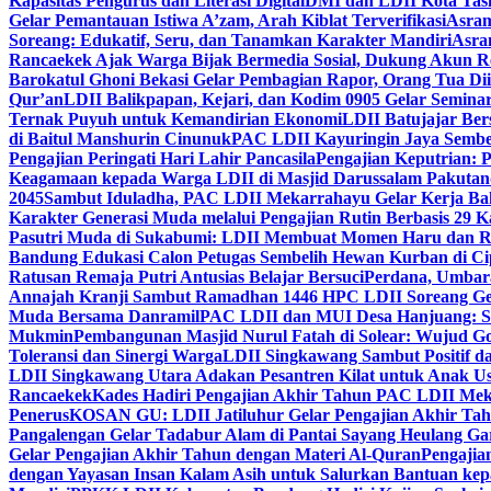
Kapasitas Pengurus dan Literasi Digital
DMI dan LDII Kota Tas
Gelar Pemantauan Istiwa A’zam, Arah Kiblat Terverifikasi
Asram
Soreang: Edukatif, Seru, dan Tanamkan Karakter Mandiri
Asra
Rancaekek Ajak Warga Bijak Bermedia Sosial, Dukung Akun 
Barokatul Ghoni Bekasi Gelar Pembagian Rapor, Orang Tua Dii
Qur’an
LDII Balikpapan, Kejari, dan Kodim 0905 Gelar Seminar
Ternak Puyuh untuk Kemandirian Ekonomi
LDII Batujajar Be
di Baitul Manshurin Cinunuk
PAC LDII Kayuringin Jaya Sembe
Pengajian Peringati Hari Lahir Pancasila
Pengajian Keputrian:
Keagamaan kepada Warga LDII di Masjid Darussalam Pakuta
2045
Sambut Iduladha, PAC LDII Mekarrahayu Gelar Kerja Bak
Karakter Generasi Muda melalui Pengajian Rutin Berbasis 29 
Pasutri Muda di Sukabumi: LDII Membuat Momen Haru dan Ro
Bandung Edukasi Calon Petugas Sembelih Hewan Kurban di Ci
Ratusan Remaja Putri Antusias Belajar Bersuci
Perdana, Umbar
Annajah Kranji Sambut Ramadhan 1446 H
PC LDII Soreang Ge
Muda Bersama Danramil
PAC LDII dan MUI Desa Hanjuang: Si
Mukmin
Pembangunan Masjid Nurul Fatah di Solear: Wujud G
Toleransi dan Sinergi Warga
LDII Singkawang Sambut Positif d
LDII Singkawang Utara Adakan Pesantren Kilat untuk Anak Us
Rancaekek
Kades Hadiri Pengajian Akhir Tahun PAC LDII Me
Penerus
KOSAN GU: LDII Jatiluhur Gelar Pengajian Akhir Tah
Pangalengan Gelar Tadabur Alam di Pantai Sayang Heulang Ga
Gelar Pengajian Akhir Tahun dengan Materi Al-Quran
Pengajia
dengan Yayasan Insan Kalam Asih untuk Salurkan Bantuan ke