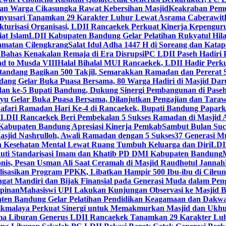
dan Warga Cikasungka Rawat Kebersihan Masjid
Keakraban Pemu
anyusari Tanamkan 29 Karakter Luhur Lewat Asrama Caberawit
ukturisasi Organisasi, LDII Rancaekek Perkuat Kinerja Kepengur
at Islam
LDII Kabupaten Bandung Gelar Pelatihan Rukyatul Hila
amatan Cilengkrang
Salat Idul Adha 1447 H di Soreang dan Kat
Bahas Kenakalan Remaja di Era Disrupsi
PC LDII Paseh Hadiri 
d to Musda VIII
Halal Bihalal MUI Rancaekek, LDII Hadir Perk
andang Bagikan 500 Takjil, Semarakkan Ramadan dan Pererat 
ang Gelar Buka Puasa Bersama, 80 Warga Hadiri di Masjid Dar
dan ke-5 Bupati Bandung, Dukung Sinergi Pembangunan di Pase
 Gelar Buka Puasa Bersama, Dilanjutkan Pengajian dan Taraw
Safari Ramadan Hari Ke-4 di Rancaekek, Bupati Bandung Papar
g
LDII Rancaekek Beri Pembekalan 5 Sukses Ramadan di Masjid 
Kabupaten Bandung Apresiasi Kinerja Pemkab
Sambut Bulan Suc
asjid Nashrulloh, Awali Ramadan dengan 5 Sukses
37 Generasi Mu
 Kesehatan Mental Lewat Ruang Tumbuh Keluarga dan Diri
LDII
uti Standarisasi Imam dan Khatib PD DMI Kabupaten Bandung
nis, Pesan Usman Ali Saat Ceramah di Masjid Raudhotul Jannah
isasikan Program PPKK, Libatkan Hampir 500 Ibu-ibu di Cileun
 Mandiri dan Bijak Finansial pada Generasi Muda dalam Peng
pinan
Mahasiswi UPI Lakukan Kunjungan Observasi ke Masjid B
en Bandung Gelar Pelatihan Pendidikan Keagamaan dan Dakw
ikmalaya Perkuat Sinergi untuk Memakmurkan Masjid dan Ukhu
a Liburan Generus LDII Rancaekek Tanamkan 29 Karakter Lu