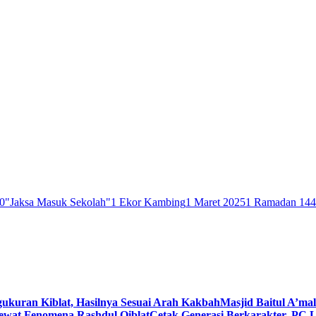
0
"Jaksa Masuk Sekolah"
1 Ekor Kambing
1 Maret 2025
1 Ramadan 14
gukuran Kiblat, Hasilnya Sesuai Arah Kakbah
Masjid Baitul A’mal
Lewat Fenomena Rashdul Qiblat
Cetak Generasi Berkarakter, PC L