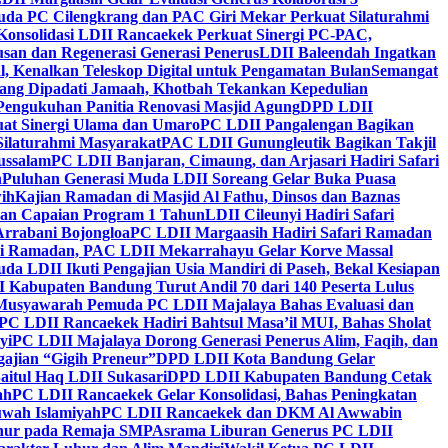
da PC Cilengkrang dan PAC Giri Mekar Perkuat Silaturahmi
Konsolidasi LDII Rancaekek Perkuat Sinergi PC-PAC,
usan dan Regenerasi Generasi Penerus
LDII Baleendah Ingatkan
l, Kenalkan Teleskop Digital untuk Pengamatan Bulan
Semangat
apang Dipadati Jamaah, Khotbah Tekankan Kepedulian
Pengukuhan Panitia Renovasi Masjid Agung
DPD LDII
uat Sinergi Ulama dan Umaro
PC LDII Pangalengan Bagikan
Silaturahmi Masyarakat
PAC LDII Gunungleutik Bagikan Takjil
ussalam
PC LDII Banjaran, Cimaung, dan Arjasari Hadiri Safari
h
Puluhan Generasi Muda LDII Soreang Gelar Buka Puasa
ih
Kajian Ramadan di Masjid Al Fathu, Dinsos dan Baznas
kan Capaian Program 1 Tahun
LDII Cileunyi Hadiri Safari
Arrabani Bojongloa
PC LDII Margaasih Hadiri Safari Ramadan
i Ramadan, PAC LDII Mekarrahayu Gelar Korve Massal
da LDII Ikuti Pengajian Usia Mandiri di Paseh, Bekal Kesiapan
 Kabupaten Bandung Turut Andil 70 dari 140 Peserta Lulus
Musyawarah Pemuda PC LDII Majalaya Bahas Evaluasi dan
PC LDII Rancaekek Hadiri Bahtsul Masa’il MUI, Bahas Sholat
yi
PC LDII Majalaya Dorong Generasi Penerus Alim, Faqih, dan
ajian “Gigih Preneur”
DPD LDII Kota Bandung Gelar
aitul Haq LDII Sukasari
DPD LDII Kabupaten Bandung Cetak
ah
PC LDII Rancaekek Gelar Konsolidasi, Bahas Peningkatan
wah Islamiyah
PC LDII Rancaekek dan DKM Al Awwabin
hur pada Remaja SMP
Asrama Liburan Generus PC LDII