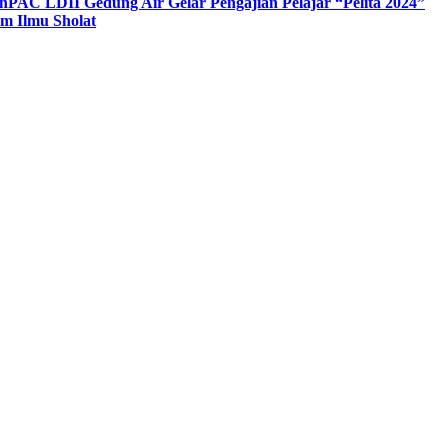
n
PAC LDII Gedung Air Gelar Pengajian Pelajar “Pelita 2024”
m Ilmu Sholat