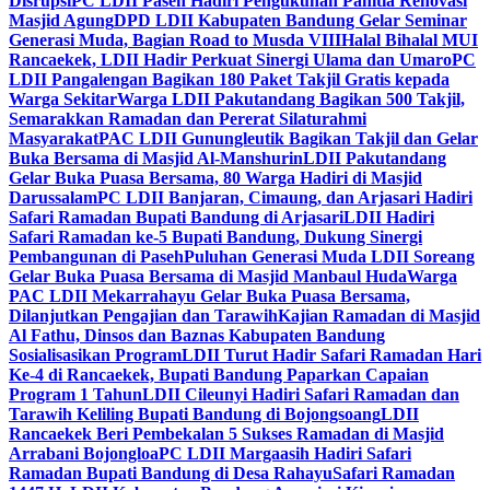
Disrupsi
PC LDII Paseh Hadiri Pengukuhan Panitia Renovasi
Masjid Agung
DPD LDII Kabupaten Bandung Gelar Seminar
Generasi Muda, Bagian Road to Musda VIII
Halal Bihalal MUI
Rancaekek, LDII Hadir Perkuat Sinergi Ulama dan Umaro
PC
LDII Pangalengan Bagikan 180 Paket Takjil Gratis kepada
Warga Sekitar
Warga LDII Pakutandang Bagikan 500 Takjil,
Semarakkan Ramadan dan Pererat Silaturahmi
Masyarakat
PAC LDII Gunungleutik Bagikan Takjil dan Gelar
Buka Bersama di Masjid Al-Manshurin
LDII Pakutandang
Gelar Buka Puasa Bersama, 80 Warga Hadiri di Masjid
Darussalam
PC LDII Banjaran, Cimaung, dan Arjasari Hadiri
Safari Ramadan Bupati Bandung di Arjasari
LDII Hadiri
Safari Ramadan ke-5 Bupati Bandung, Dukung Sinergi
Pembangunan di Paseh
Puluhan Generasi Muda LDII Soreang
Gelar Buka Puasa Bersama di Masjid Manbaul Huda
Warga
PAC LDII Mekarrahayu Gelar Buka Puasa Bersama,
Dilanjutkan Pengajian dan Tarawih
Kajian Ramadan di Masjid
Al Fathu, Dinsos dan Baznas Kabupaten Bandung
Sosialisasikan Program
LDII Turut Hadir Safari Ramadan Hari
Ke-4 di Rancaekek, Bupati Bandung Paparkan Capaian
Program 1 Tahun
LDII Cileunyi Hadiri Safari Ramadan dan
Tarawih Keliling Bupati Bandung di Bojongsoang
LDII
Rancaekek Beri Pembekalan 5 Sukses Ramadan di Masjid
Arrabani Bojongloa
PC LDII Margaasih Hadiri Safari
Ramadan Bupati Bandung di Desa Rahayu
Safari Ramadan