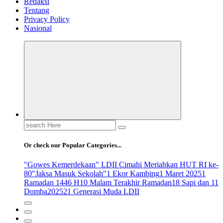
Redaksi
Tentang
Privacy Policy
Nasional
Search
for:
Or check our Popular Categories...
"Gowes Kemerdekaan" LDII Cimahi Meriahkan HUT RI ke-
80
"Jaksa Masuk Sekolah"
1 Ekor Kambing
1 Maret 2025
1
Ramadan 1446 H
10 Malam Terakhir Ramadan
18 Sapi dan 11
Domba
2025
21 Generasi Muda LDII