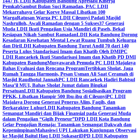
1447 H, LDII Kabupaten Bandung Apresiasi Kinerja
Pemkab
Sambut Bulan Suci Ramadan, PAC LDII
Mekarrahayu Gelar Korve Massal Libatkan 100
Warga
Ratusan Warga PC LDII Cileunyi Padati Masjid
Nashrulloh, Awali Ramadan dengan 5 Sukses
37 Generasi
Muda LDII Ikuti Pengajian Usia Mandiri di Paseh, Bekal
Kesiapan Nikah Sambut Ramadan
LDII Kota Bandung Dorong
Kesadaran Kesehatan Mental Lewat Ruang Tumbuh Keluarga
dan Diri
LDII Kabupaten Bandung Turut Andil 70 dari 140
Peserta Lulus Standarisasi Imam dan Khatib Oleh DMI
PC
LDII Rancaekek Ikuti Standarisasi Imam dan Khatib PD DMI
Kabupaten Bandung
Musyawarah Pemuda PC LDII Majalaya
Bahas Evaluasi dan Rencana Program
Tertibkan Sholat, Jaga
Rumah Tangga Harmonis, Pesan Usman Ali Saat Ceramah di
Masjid Raudhotul Jannah
PC LDII Rancaekek Hadiri Bahtsul
Masa’il MUI, Bahas Sholat Jumat dalam Bingkai
Persatuan
LDII Kabupaten Bandung Sosialisasikan Program
PPKK, Libatkan Hampir 500 Ibu-ibu di Cileunyi
PC LDII
Majalaya Dorong Generasi Penerus Alim, Faqih, dan
Berkarakter Luhur
LDII Kabupaten Bandung Tanamkan
Semangat Mandiri dan Bijak Finansial pada Generasi Muda
dalam Pengajian “Gigih Preneur”
DPD LDII Kota Bandung
Gelar Pengajian Remaja: Tanamkan Semangat Dakwah dan
Kepemimpinan
Mahasiswi UPI Lakukan Kunjungan Observasi
ke Masjid Baitul Haq LDII Sukasari
DPD LDII Kabupaten