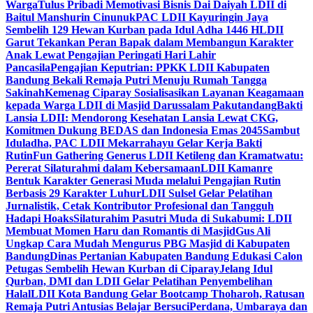
Warga
Tulus Pribadi Memotivasi Bisnis Dai Daiyah LDII di
Baitul Manshurin Cinunuk
PAC LDII Kayuringin Jaya
Sembelih 129 Hewan Kurban pada Idul Adha 1446 H
LDII
Garut Tekankan Peran Bapak dalam Membangun Karakter
Anak Lewat Pengajian Peringati Hari Lahir
Pancasila
Pengajian Keputrian: PPKK LDII Kabupaten
Bandung Bekali Remaja Putri Menuju Rumah Tangga
Sakinah
Kemenag Ciparay Sosialisasikan Layanan Keagamaan
kepada Warga LDII di Masjid Darussalam Pakutandang
Bakti
Lansia LDII: Mendorong Kesehatan Lansia Lewat CKG,
Komitmen Dukung BEDAS dan Indonesia Emas 2045
Sambut
Iduladha, PAC LDII Mekarrahayu Gelar Kerja Bakti
Rutin
Fun Gathering Generus LDII Ketileng dan Kramatwatu:
Pererat Silaturahmi dalam Kebersamaan
LDII Kamanre
Bentuk Karakter Generasi Muda melalui Pengajian Rutin
Berbasis 29 Karakter Luhur
LDII Sulsel Gelar Pelatihan
Jurnalistik, Cetak Kontributor Profesional dan Tangguh
Hadapi Hoaks
Silaturahim Pasutri Muda di Sukabumi: LDII
Membuat Momen Haru dan Romantis di Masjid
Gus Ali
Ungkap Cara Mudah Mengurus PBG Masjid di Kabupaten
Bandung
Dinas Pertanian Kabupaten Bandung Edukasi Calon
Petugas Sembelih Hewan Kurban di Ciparay
Jelang Idul
Qurban, DMI dan LDII Gelar Pelatihan Penyembelihan
Halal
LDII Kota Bandung Gelar Bootcamp Thoharoh, Ratusan
Remaja Putri Antusias Belajar Bersuci
Perdana, Umbaraya dan