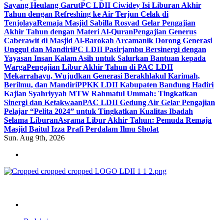
Sayang Heulang Garut
PC LDII Ciwidey Isi Liburan Akhir
Tahun dengan Refreshing ke Air Terjun Celak di
Tenjolaya
Remaja Masjid Sabilla Rosyad Gelar Pengajian
Akhir Tahun dengan Materi Al-Quran
Pengajian Generus
Caberawit di Masjid Al-Barokah Arcamanik Dorong Generasi
Unggul dan Mandiri
PC LDII Pasirjambu Bersinergi dengan
Yayasan Insan Kalam Asih untuk Salurkan Bantuan kepada
Warga
Pengajian Libur Akhir Tahun di PAC LDII
Mekarrahayu, Wujudkan Generasi Berakhlakul Karimah,
Berilmu, dan Mandiri
PPKK LDII Kabupaten Bandung Hadiri
Kajian Syahriyyah MTW Rahmatul Ummah: Tingkatkan
Sinergi dan Ketakwaan
PAC LDII Gedung Air Gelar Pengajian
Pelajar “Pelita 2024” untuk Tingkatkan Kualitas Ibadah
Selama Liburan
Asrama Libur Akhir Tahun: Pemuda Remaja
Masjid Baitul Izza Prafi Perdalam Ilmu Sholat
Sun. Aug 9th, 2026
ldiikabbandung.or.id