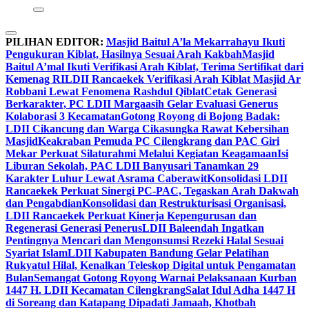
PILIHAN EDITOR:
Masjid Baitul A’la Mekarrahayu Ikuti
Pengukuran Kiblat, Hasilnya Sesuai Arah Kakbah
Masjid
Baitul A’mal Ikuti Verifikasi Arah Kiblat, Terima Sertifikat dari
Kemenag RI
LDII Rancaekek Verifikasi Arah Kiblat Masjid Ar
Robbani Lewat Fenomena Rashdul Qiblat
Cetak Generasi
Berkarakter, PC LDII Margaasih Gelar Evaluasi Generus
Kolaborasi 3 Kecamatan
Gotong Royong di Bojong Badak:
LDII Cikancung dan Warga Cikasungka Rawat Kebersihan
Masjid
Keakraban Pemuda PC Cilengkrang dan PAC Giri
Mekar Perkuat Silaturahmi Melalui Kegiatan Keagamaan
Isi
Liburan Sekolah, PAC LDII Banyusari Tanamkan 29
Karakter Luhur Lewat Asrama Caberawit
Konsolidasi LDII
Rancaekek Perkuat Sinergi PC-PAC, Tegaskan Arah Dakwah
dan Pengabdian
Konsolidasi dan Restrukturisasi Organisasi,
LDII Rancaekek Perkuat Kinerja Kepengurusan dan
Regenerasi Generasi Penerus
LDII Baleendah Ingatkan
Pentingnya Mencari dan Mengonsumsi Rezeki Halal Sesuai
Syariat Islam
LDII Kabupaten Bandung Gelar Pelatihan
Rukyatul Hilal, Kenalkan Teleskop Digital untuk Pengamatan
Bulan
Semangat Gotong Royong Warnai Pelaksanaan Kurban
1447 H. LDII Kecamatan Cilengkrang
Salat Idul Adha 1447 H
di Soreang dan Katapang Dipadati Jamaah, Khotbah