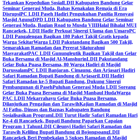
Tekankan Kepedulian Sosial
LDII Kabupaten Bandung Gelar
Seminar Generasi Muda, Bahas Kenakalan Remaja di Era
Disrupsi
PC LDII Paseh Hadiri Pengukuhan Panitia Renovasi
Masjid Agung
DPD LDII Kabupaten Bandung Gelar Seminar
Generasi Muda, Bagian Road to Musda VIII
Halal Bihalal MUI
Rancaekek, LDII Hadir Perkuat Sinergi Ulama dan Umaro
PC
LDII Pangalengan Bagikan 180 Paket Takjil Gratis kepada
Warga Sekitar
Warga LDII Pakutandang Bagikan 500 Takjil,
Semarakkan Ramadan dan Pererat Silaturahmi
Masyarakat
PAC LDII Gunungleutik Bagikan Takjil dan Gelar
Buka Bersama di Masjid Al-Manshurin
LDII Pakutandang
Gelar Buka Puasa Bersama, 80 Warga Hadiri di Masjid
Darussalam
PC LDII Banjaran, Cimaung, dan Arjasari Hadiri
Safari Ramadan Bupati Bandung di Arjasari
LDII Hadiri
Safari Ramadan ke-5 Bupati Bandung, Dukung Sinergi
Pembangunan di Paseh
Puluhan Generasi Muda LDII Soreang
Gelar Buka Puasa Bersama di Masjid Manbaul Huda
Warga
PAC LDII Mekarrahayu Gelar Buka Puasa Bersama,
Dilanjutkan Pengajian dan Tarawih
Kajian Ramadan di Masjid
Al Fathu, Dinsos dan Baznas Kabupaten Bandung
Sosialisasikan Program
LDII Turut Hadir Safari Ramadan Hari
Ke-4 di Rancaekek, Bupati Bandung Paparkan Capaian
Program 1 Tahun
LDII Cileunyi Hadiri Safari Ramadan dan
Tarawih Keliling Bupati Bandung di Bojongsoang
LDII
Rancaekek Beri Pembekalan 5 Sukses Ramadan di Masjid