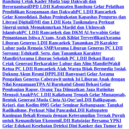
Bandung Cetak Kader Muda Siap Dakwah dan
Berorganisasi
DPD LDII Kabupaten Bandung Gelar Pelatihan
Pendidikan Keagamaan dan Dakwah
PC LDII Rancaekek
Gelar Konsolidasi, Bahas Peningkatan Kapasitas Pengurus dan
Literasi Digital
DMI dan LDII Kota Tasikmalaya Perkuat
Sinergi untuk Memakmurkan Masjid dan Ukhuwah
Islamiyah
PC LDII Rancaekek dan DKM Al Awwabin Gelar
Pemantauan Istiwa A’zam, Arah Kiblat Terverifikasi
Asrama
Liburan Generus LDII Rancaekek Tanamkan 29 Karakter
Luhur pada Remaja SMP
Asrama Liburan Generus PC LDII
Soreang: Edukatif, Seru, dan Tanamkan Karakter
Mandiri
Asrama Liburan Sekolah PC LDII Bekasi Barat:
Cetak Generasi Berkarakter Luhur dan Alim Mandiri
Wakil
Ketua PC LDII Rancaekek Ajak Warga Bijak Bermedia Sosial,
Dukung Akun Resmi DPP
LDII Banyusari Gelar Asrama
Pengajian Generus Caberawit untuk Isi Liburan Anak dengan
Nilai Keagamaan
TPA Al Barokatul Ghoni Bekasi Gelar
Pembagian Rapor, Orang Tua Diingatkan Jaga Rutinitas
Mengaji Anak
PAC LDII Kaliabang Tengah Gelar Munaqosah,
Bentuk Generasi Muda Cinta Al-Qur’an
LDII Balikpapan,
Kejari, dan Kodim 0905 Gelar Seminar Kebangsaan: Tangkal
Radikalisme, Perkuat Nilai Pancasila
LDII Kabupaten
Kuningan Bekali Remaja dengan Keterampilan Ternak Puyuh
untuk Kemandirian Ekonomi
LDII Batujajar Bersama YPKI
Gelar Edukasi Kesehatan Deteksi Dini Kanker dan Tumor ke