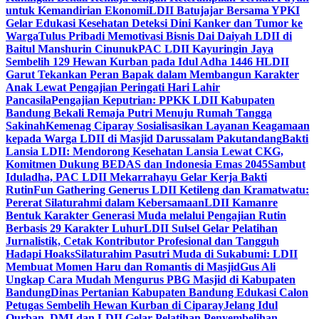
untuk Kemandirian Ekonomi
LDII Batujajar Bersama YPKI
Gelar Edukasi Kesehatan Deteksi Dini Kanker dan Tumor ke
Warga
Tulus Pribadi Memotivasi Bisnis Dai Daiyah LDII di
Baitul Manshurin Cinunuk
PAC LDII Kayuringin Jaya
Sembelih 129 Hewan Kurban pada Idul Adha 1446 H
LDII
Garut Tekankan Peran Bapak dalam Membangun Karakter
Anak Lewat Pengajian Peringati Hari Lahir
Pancasila
Pengajian Keputrian: PPKK LDII Kabupaten
Bandung Bekali Remaja Putri Menuju Rumah Tangga
Sakinah
Kemenag Ciparay Sosialisasikan Layanan Keagamaan
kepada Warga LDII di Masjid Darussalam Pakutandang
Bakti
Lansia LDII: Mendorong Kesehatan Lansia Lewat CKG,
Komitmen Dukung BEDAS dan Indonesia Emas 2045
Sambut
Iduladha, PAC LDII Mekarrahayu Gelar Kerja Bakti
Rutin
Fun Gathering Generus LDII Ketileng dan Kramatwatu:
Pererat Silaturahmi dalam Kebersamaan
LDII Kamanre
Bentuk Karakter Generasi Muda melalui Pengajian Rutin
Berbasis 29 Karakter Luhur
LDII Sulsel Gelar Pelatihan
Jurnalistik, Cetak Kontributor Profesional dan Tangguh
Hadapi Hoaks
Silaturahim Pasutri Muda di Sukabumi: LDII
Membuat Momen Haru dan Romantis di Masjid
Gus Ali
Ungkap Cara Mudah Mengurus PBG Masjid di Kabupaten
Bandung
Dinas Pertanian Kabupaten Bandung Edukasi Calon
Petugas Sembelih Hewan Kurban di Ciparay
Jelang Idul
Qurban, DMI dan LDII Gelar Pelatihan Penyembelihan