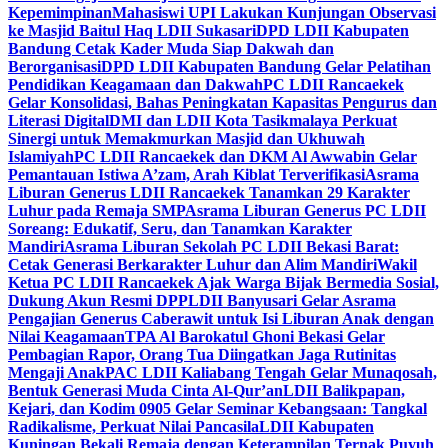
Kepemimpinan
Mahasiswi UPI Lakukan Kunjungan Observasi
ke Masjid Baitul Haq LDII Sukasari
DPD LDII Kabupaten
Bandung Cetak Kader Muda Siap Dakwah dan
Berorganisasi
DPD LDII Kabupaten Bandung Gelar Pelatihan
Pendidikan Keagamaan dan Dakwah
PC LDII Rancaekek
Gelar Konsolidasi, Bahas Peningkatan Kapasitas Pengurus dan
Literasi Digital
DMI dan LDII Kota Tasikmalaya Perkuat
Sinergi untuk Memakmurkan Masjid dan Ukhuwah
Islamiyah
PC LDII Rancaekek dan DKM Al Awwabin Gelar
Pemantauan Istiwa A’zam, Arah Kiblat Terverifikasi
Asrama
Liburan Generus LDII Rancaekek Tanamkan 29 Karakter
Luhur pada Remaja SMP
Asrama Liburan Generus PC LDII
Soreang: Edukatif, Seru, dan Tanamkan Karakter
Mandiri
Asrama Liburan Sekolah PC LDII Bekasi Barat:
Cetak Generasi Berkarakter Luhur dan Alim Mandiri
Wakil
Ketua PC LDII Rancaekek Ajak Warga Bijak Bermedia Sosial,
Dukung Akun Resmi DPP
LDII Banyusari Gelar Asrama
Pengajian Generus Caberawit untuk Isi Liburan Anak dengan
Nilai Keagamaan
TPA Al Barokatul Ghoni Bekasi Gelar
Pembagian Rapor, Orang Tua Diingatkan Jaga Rutinitas
Mengaji Anak
PAC LDII Kaliabang Tengah Gelar Munaqosah,
Bentuk Generasi Muda Cinta Al-Qur’an
LDII Balikpapan,
Kejari, dan Kodim 0905 Gelar Seminar Kebangsaan: Tangkal
Radikalisme, Perkuat Nilai Pancasila
LDII Kabupaten
Kuningan Bekali Remaja dengan Keterampilan Ternak Puyuh