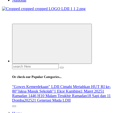
Nasional
ldiikabbandung.or.id
Search
for:
Or check our Popular Categories...
"Gowes Kemerdekaan" LDII Cimahi Meriahkan HUT RI ke-
80
"Jaksa Masuk Sekolah"
1 Ekor Kambing
1 Maret 2025
1
Ramadan 1446 H
10 Malam Terakhir Ramadan
18 Sapi dan 11
Domba
2025
21 Generasi Muda LDII