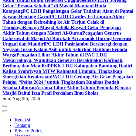
Akhir Tahun untuk Generasi Unggul
Generus LDII Soreang
Gelar “Pesona Sahabat” di Masjid Manbaul Huda
Katapang
PC LDII Pangalengan Gelar Tadabur Alam di Pantai
Sayang Heulang Garut
PC LDII Ciwidey Isi Liburan Akhir
Tahun dengan Refreshing ke Air Terjun Celak di
Tenjolaya
Remaja Masjid Sabilla Rosyad Gelar Pengajian
Akhir Tahun dengan Materi Al-Quran
Pengajian Generus
Caberawit di Masjid Al-Barokah Arcamanik Dorong Generasi
Unggul dan Mandiri
PC LDII Pasirjambu Bersinergi dengan
Yayasan Insan Kalam Asih untuk Salurkan Bantuan kepada
Warga
Pengajian Libur Akhir Tahun di PAC LDII
Mekarrahayu, Wujudkan Generasi Berakhlakul Karimah,
Berilmu, dan Mandiri
PPKK LDII Kabupaten Bandung Hadiri
Kajian Syahriyyah MTW Rahmatul Ummah: Tingkatkan
Sinergi dan Ketakwaan
PAC LDII Gedung Air Gelar Pengajian
Pelajar “Pelita 2024” untuk Tingkatkan Kualitas Ibadah
Selama Liburan
Asrama Libur Akhir Tahun: Pemuda Remaja
Masjid Baitul Izza Prafi Perdalam Ilmu Sholat
Sun. Aug 9th, 2026
Redaksi
Tentang
Privacy Policy