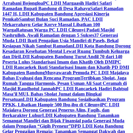
Arrabani Bojongloa
PC LDII Margaasih Hadiri Safari
Ramadan Bupati Bandung di Desa Rahayu
Safari Ramadan
1447 H, LDII Kabupaten Bandung Apresiasi Kinerja
Pemkab
Sambut Bulan Suci Ramadan, PAC LDII
Mekarrahayu Gelar Korve Massal Libatkan 100
Warga
Ratusan Warga PC LDII Cileunyi Padati Masjid
Nashrulloh, Awali Ramadan dengan 5 Sukses
37 Generasi
Muda LDII Ikuti Pengajian Usia Mandiri di Paseh, Bekal
Kesiapan Nikah Sambut Ramadan
LDII Kota Bandung Dorong
Kesadaran Kesehatan Mental Lewat Ruang Tumbuh Keluarga
dan Diri
LDII Kabupaten Bandung Turut Andil 70 dari 140
Peserta Lulus Standarisasi Imam dan Khatib Oleh DMI
PC
LDII Rancaekek Ikuti Standarisasi Imam dan Khatib PD DMI
Kabupaten Bandung
Musyawarah Pemuda PC LDII Majalaya
Bahas Evaluasi dan Rencana Program
Tertibkan Sholat, Jaga
Rumah Tangga Harmonis, Pesan Usman Ali Saat Ceramah di
Masjid Raudhotul Jannah
PC LDII Rancaekek Hadiri Bahtsul
Masa’il MUI, Bahas Sholat Jumat dalam Bingkai
Persatuan
LDII Kabupaten Bandung Sosialisasikan Program
PPKK, Libatkan Hampir 500 Ibu-ibu di Cileunyi
PC LDII
Majalaya Dorong Generasi Penerus Alim, Faqih, dan
Berkarakter Luhur
LDII Kabupaten Bandung Tanamkan
Semangat Mandiri dan Bijak Finansial pada Generasi Muda
dalam Pengajian “Gigih Preneur”
DPD LDII Kota Bandung
Gelar Pengajian Remaja: Tanamkan Semangat Dakwah dan