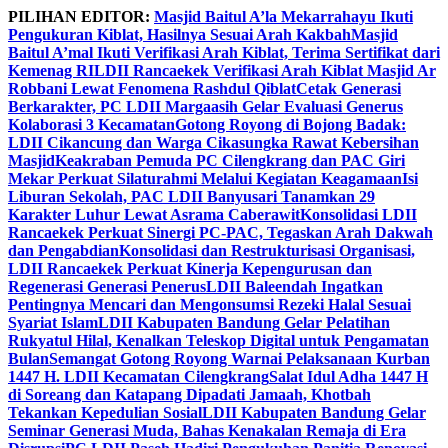
Skip
PILIHAN EDITOR:
Masjid Baitul A’la Mekarrahayu Ikuti
to
Pengukuran Kiblat, Hasilnya Sesuai Arah Kakbah
Masjid
content
Baitul A’mal Ikuti Verifikasi Arah Kiblat, Terima Sertifikat dari
Kemenag RI
LDII Rancaekek Verifikasi Arah Kiblat Masjid Ar
Robbani Lewat Fenomena Rashdul Qiblat
Cetak Generasi
Berkarakter, PC LDII Margaasih Gelar Evaluasi Generus
Kolaborasi 3 Kecamatan
Gotong Royong di Bojong Badak:
LDII Cikancung dan Warga Cikasungka Rawat Kebersihan
Masjid
Keakraban Pemuda PC Cilengkrang dan PAC Giri
Mekar Perkuat Silaturahmi Melalui Kegiatan Keagamaan
Isi
Liburan Sekolah, PAC LDII Banyusari Tanamkan 29
Karakter Luhur Lewat Asrama Caberawit
Konsolidasi LDII
Rancaekek Perkuat Sinergi PC-PAC, Tegaskan Arah Dakwah
dan Pengabdian
Konsolidasi dan Restrukturisasi Organisasi,
LDII Rancaekek Perkuat Kinerja Kepengurusan dan
Regenerasi Generasi Penerus
LDII Baleendah Ingatkan
Pentingnya Mencari dan Mengonsumsi Rezeki Halal Sesuai
Syariat Islam
LDII Kabupaten Bandung Gelar Pelatihan
Rukyatul Hilal, Kenalkan Teleskop Digital untuk Pengamatan
Bulan
Semangat Gotong Royong Warnai Pelaksanaan Kurban
1447 H. LDII Kecamatan Cilengkrang
Salat Idul Adha 1447 H
di Soreang dan Katapang Dipadati Jamaah, Khotbah
Tekankan Kepedulian Sosial
LDII Kabupaten Bandung Gelar
Seminar Generasi Muda, Bahas Kenakalan Remaja di Era