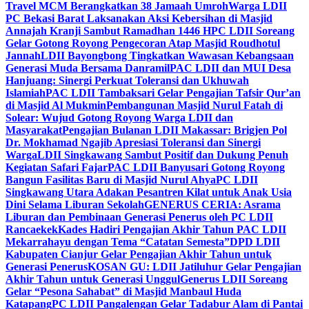
Travel MCM Berangkatkan 38 Jamaah Umroh
Warga LDII
PC Bekasi Barat Laksanakan Aksi Kebersihan di Masjid
Annajah Kranji Sambut Ramadhan 1446 H
PC LDII Soreang
Gelar Gotong Royong Pengecoran Atap Masjid Roudhotul
Jannah
LDII Bayongbong Tingkatkan Wawasan Kebangsaan
Generasi Muda Bersama Danramil
PAC LDII dan MUI Desa
Hanjuang: Sinergi Perkuat Toleransi dan Ukhuwah
Islamiah
PAC LDII Tambaksari Gelar Pengajian Tafsir Qur’an
di Masjid Al Mukmin
Pembangunan Masjid Nurul Fatah di
Solear: Wujud Gotong Royong Warga LDII dan
Masyarakat
Pengajian Bulanan LDII Makassar: Brigjen Pol
Dr. Mokhamad Ngajib Apresiasi Toleransi dan Sinergi
Warga
LDII Singkawang Sambut Positif dan Dukung Penuh
Kegiatan Safari Fajar
PAC LDII Banyusari Gotong Royong
Bangun Fasilitas Baru di Masjid Nurul Ahya
PC LDII
Singkawang Utara Adakan Pesantren Kilat untuk Anak Usia
Dini Selama Liburan Sekolah
GENERUS CERIA: Asrama
Liburan dan Pembinaan Generasi Penerus oleh PC LDII
Rancaekek
Kades Hadiri Pengajian Akhir Tahun PAC LDII
Mekarrahayu dengan Tema “Catatan Semesta”
DPD LDII
Kabupaten Cianjur Gelar Pengajian Akhir Tahun untuk
Generasi Penerus
KOSAN GU: LDII Jatiluhur Gelar Pengajian
Akhir Tahun untuk Generasi Unggul
Generus LDII Soreang
Gelar “Pesona Sahabat” di Masjid Manbaul Huda
Katapang
PC LDII Pangalengan Gelar Tadabur Alam di Pantai