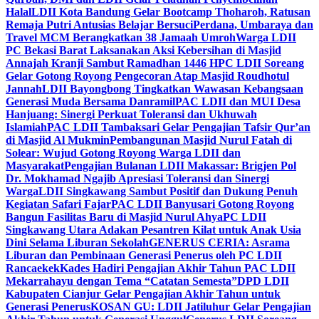
Halal
LDII Kota Bandung Gelar Bootcamp Thoharoh, Ratusan
Remaja Putri Antusias Belajar Bersuci
Perdana, Umbaraya dan
Travel MCM Berangkatkan 38 Jamaah Umroh
Warga LDII
PC Bekasi Barat Laksanakan Aksi Kebersihan di Masjid
Annajah Kranji Sambut Ramadhan 1446 H
PC LDII Soreang
Gelar Gotong Royong Pengecoran Atap Masjid Roudhotul
Jannah
LDII Bayongbong Tingkatkan Wawasan Kebangsaan
Generasi Muda Bersama Danramil
PAC LDII dan MUI Desa
Hanjuang: Sinergi Perkuat Toleransi dan Ukhuwah
Islamiah
PAC LDII Tambaksari Gelar Pengajian Tafsir Qur’an
di Masjid Al Mukmin
Pembangunan Masjid Nurul Fatah di
Solear: Wujud Gotong Royong Warga LDII dan
Masyarakat
Pengajian Bulanan LDII Makassar: Brigjen Pol
Dr. Mokhamad Ngajib Apresiasi Toleransi dan Sinergi
Warga
LDII Singkawang Sambut Positif dan Dukung Penuh
Kegiatan Safari Fajar
PAC LDII Banyusari Gotong Royong
Bangun Fasilitas Baru di Masjid Nurul Ahya
PC LDII
Singkawang Utara Adakan Pesantren Kilat untuk Anak Usia
Dini Selama Liburan Sekolah
GENERUS CERIA: Asrama
Liburan dan Pembinaan Generasi Penerus oleh PC LDII
Rancaekek
Kades Hadiri Pengajian Akhir Tahun PAC LDII
Mekarrahayu dengan Tema “Catatan Semesta”
DPD LDII
Kabupaten Cianjur Gelar Pengajian Akhir Tahun untuk
Generasi Penerus
KOSAN GU: LDII Jatiluhur Gelar Pengajian