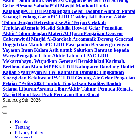
Akhir Tahun untuk Generasi Unggul
Generus LDII Soreang
Gelar “Pesona Sahabat” di Masjid Manbaul Huda
Katapang
PC LDII Pangalengan Gelar Tadabur Alam di Pantai
Sayang Heulang Garut
PC LDII Ciwidey Isi Liburan Akhir
Tahun dengan Refreshing ke Air Terjun Celak di
Tenjolaya
Remaja Masjid Sabilla Rosyad Gelar Pengajian
Akhir Tahun dengan Materi Al-Quran
Pengajian Generus
Caberawit di Masjid Al-Barokah Arcamanik Dorong Generasi
Unggul dan Mandiri
PC LDII Pasirjambu Bersinergi dengan
Yayasan Insan Kalam Asih untuk Salurkan Bantuan kepada
Warga
Pengajian Libur Akhir Tahun di PAC LDII
Mekarrahayu, Wujudkan Generasi Berakhlakul Karimah,
Berilmu, dan Mandiri
PPKK LDII Kabupaten Bandung Hadiri
Kajian Syahriyyah MTW Rahmatul Ummah: Tingkatkan
Sinergi dan Ketakwaan
PAC LDII Gedung Air Gelar Pengajian
Pelajar “Pelita 2024” untuk Tingkatkan Kualitas Ibadah
Selama Liburan
Asrama Libur Akhir Tahun: Pemuda Remaja
Masjid Baitul Izza Prafi Perdalam Ilmu Sholat
Sun. Aug 9th, 2026
Redaksi
Tentang
Privacy Policy