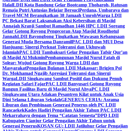
Halal
LDII Kota Bandung Gelar Bootcamp Thoharoh, Ratusan
Remaja Putri Antusias Belajar Bersuci
Perdana, Umbaraya dan
Travel MCM Berangkatkan 38 Jamaah Umroh
Warga LDII
PC Bekasi Barat Laksanakan Aksi Kebersihan di Masjid
Annajah Kranji Sambut Ramadhan 1446 H
PC LDII Soreang
Gelar Gotong Royong Pengecoran Atap Masjid Roudhotul
Jannah
LDII Bayongbong Tingkatkan Wawasan Kebangsaan
Generasi Muda Bersama Danramil
PAC LDII dan MUI Desa
Hanjuang: Sinergi Perkuat Toleransi dan Ukhuwah
Islamiah
PAC LDII Tambaksari Gelar Pengajian Tafsir Qur’an
di Masjid Al Mukmin
Pembangunan Masjid Nurul Fatah di
Solear: Wujud Gotong Royong Warga LDII dan
Masyarakat
Pengajian Bulanan LDII Makassar: Brigjen Pol
Dr. Mokhamad Ngajib Apresiasi Toleransi dan Sinergi
Warga
LDII Singkawang Sambut Positif dan Dukung Penuh
Kegiatan Safari Fajar
PAC LDII Banyusari Gotong Royong
Bangun Fasilitas Baru di Masjid Nurul Ahya
PC LDII
Singkawang Utara Adakan Pesantren Kilat untuk Anak Usia
Dini Selama Liburan Sekolah
GENERUS CERIA: Asrama
Liburan dan Pembinaan Generasi Penerus oleh PC LDII
Rancaekek
Kades Hadiri Pengajian Akhir Tahun PAC LDII
Mekarrahayu dengan Tema “Catatan Semesta”
DPD LDII
Kabupaten Cianjur Gelar Pengajian Akhir Tahun untuk
Generasi Penerus
KOSAN GU: LDII Jatiluhur Gelar Pengajian