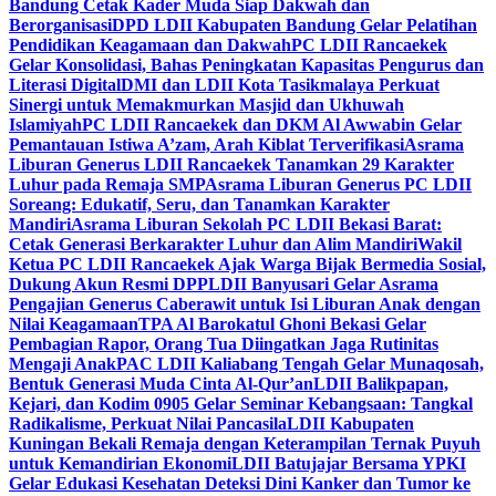
Bandung Cetak Kader Muda Siap Dakwah dan
Berorganisasi
DPD LDII Kabupaten Bandung Gelar Pelatihan
Pendidikan Keagamaan dan Dakwah
PC LDII Rancaekek
Gelar Konsolidasi, Bahas Peningkatan Kapasitas Pengurus dan
Literasi Digital
DMI dan LDII Kota Tasikmalaya Perkuat
Sinergi untuk Memakmurkan Masjid dan Ukhuwah
Islamiyah
PC LDII Rancaekek dan DKM Al Awwabin Gelar
Pemantauan Istiwa A’zam, Arah Kiblat Terverifikasi
Asrama
Liburan Generus LDII Rancaekek Tanamkan 29 Karakter
Luhur pada Remaja SMP
Asrama Liburan Generus PC LDII
Soreang: Edukatif, Seru, dan Tanamkan Karakter
Mandiri
Asrama Liburan Sekolah PC LDII Bekasi Barat:
Cetak Generasi Berkarakter Luhur dan Alim Mandiri
Wakil
Ketua PC LDII Rancaekek Ajak Warga Bijak Bermedia Sosial,
Dukung Akun Resmi DPP
LDII Banyusari Gelar Asrama
Pengajian Generus Caberawit untuk Isi Liburan Anak dengan
Nilai Keagamaan
TPA Al Barokatul Ghoni Bekasi Gelar
Pembagian Rapor, Orang Tua Diingatkan Jaga Rutinitas
Mengaji Anak
PAC LDII Kaliabang Tengah Gelar Munaqosah,
Bentuk Generasi Muda Cinta Al-Qur’an
LDII Balikpapan,
Kejari, dan Kodim 0905 Gelar Seminar Kebangsaan: Tangkal
Radikalisme, Perkuat Nilai Pancasila
LDII Kabupaten
Kuningan Bekali Remaja dengan Keterampilan Ternak Puyuh
untuk Kemandirian Ekonomi
LDII Batujajar Bersama YPKI
Gelar Edukasi Kesehatan Deteksi Dini Kanker dan Tumor ke