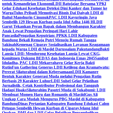
untuk Kemandirian Ekonomi
LDII Batujajar Bersama YPKI
Gelar Edukasi Kesehatan Deteksi Dini Kanker dan Tumor ke
Warga
Tulus Pribadi Memotivasi Bisnis Dai Daiyah LDII di
Baitul Manshurin Cinunuk
PAC LDII Kayuringin Jaya
Sembelih 129 Hewan Kurban pada Idul Adha 1446 H
LDII
Garut Tekankan Peran Bapak dalam Membangun Karakter
Anak Lewat Pengajian Peringati Hari Lahir
Pancasila
Pengajian Keputrian: PPKK LDII Kabupaten
Bandung Bekali Remaja Putri Menuju Rumah Tangga
Sakinah
Kemenag Ciparay Sosialisasikan Layanan Keagamaan
kepada Warga LDII di Masjid Darussalam Pakutandang
Bakti
Lansia LDII: Mendorong Kesehatan Lansia Lewat CKG,
Komitmen Dukung BEDAS dan Indonesia Emas 2045
Sambut
Iduladha, PAC LDII Mekarrahayu Gelar Kerja Bakti
Rutin
Fun Gathering Generus LDII Ketileng dan Kramatwatu:
Pererat Silaturahmi dalam Kebersamaan
LDII Kamanre
Bentuk Karakter Generasi Muda melalui Pengajian Rutin
Berbasis 29 Karakter Luhur
LDII Sulsel Gelar Pelatihan
Jurnalistik, Cetak Kontributor Profesional dan Tangguh
Hadapi Hoaks
Silaturahim Pasutri Muda di Sukabumi: LDII
Membuat Momen Haru dan Romantis di Masjid
Gus Ali
Ungkap Cara Mudah Mengurus PBG Masjid di Kabupaten
Bandung
Dinas Pertanian Kabupaten Bandung Edukasi Calon
Petugas Sembelih Hewan Kurban di Ciparay
Jelang Idul
Qurban, DMI dan LDII Gelar Pelatihan Penyembelihan