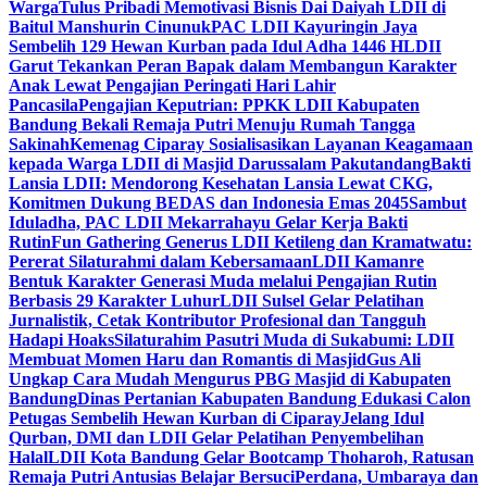
Warga
Tulus Pribadi Memotivasi Bisnis Dai Daiyah LDII di
Baitul Manshurin Cinunuk
PAC LDII Kayuringin Jaya
Sembelih 129 Hewan Kurban pada Idul Adha 1446 H
LDII
Garut Tekankan Peran Bapak dalam Membangun Karakter
Anak Lewat Pengajian Peringati Hari Lahir
Pancasila
Pengajian Keputrian: PPKK LDII Kabupaten
Bandung Bekali Remaja Putri Menuju Rumah Tangga
Sakinah
Kemenag Ciparay Sosialisasikan Layanan Keagamaan
kepada Warga LDII di Masjid Darussalam Pakutandang
Bakti
Lansia LDII: Mendorong Kesehatan Lansia Lewat CKG,
Komitmen Dukung BEDAS dan Indonesia Emas 2045
Sambut
Iduladha, PAC LDII Mekarrahayu Gelar Kerja Bakti
Rutin
Fun Gathering Generus LDII Ketileng dan Kramatwatu:
Pererat Silaturahmi dalam Kebersamaan
LDII Kamanre
Bentuk Karakter Generasi Muda melalui Pengajian Rutin
Berbasis 29 Karakter Luhur
LDII Sulsel Gelar Pelatihan
Jurnalistik, Cetak Kontributor Profesional dan Tangguh
Hadapi Hoaks
Silaturahim Pasutri Muda di Sukabumi: LDII
Membuat Momen Haru dan Romantis di Masjid
Gus Ali
Ungkap Cara Mudah Mengurus PBG Masjid di Kabupaten
Bandung
Dinas Pertanian Kabupaten Bandung Edukasi Calon
Petugas Sembelih Hewan Kurban di Ciparay
Jelang Idul
Qurban, DMI dan LDII Gelar Pelatihan Penyembelihan
Halal
LDII Kota Bandung Gelar Bootcamp Thoharoh, Ratusan
Remaja Putri Antusias Belajar Bersuci
Perdana, Umbaraya dan