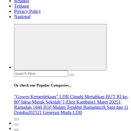
Redaksi
Tentang
Privacy Policy
Nasional
Search
for:
Or check our Popular Categories...
"Gowes Kemerdekaan" LDII Cimahi Meriahkan HUT RI ke-
80
"Jaksa Masuk Sekolah"
1 Ekor Kambing
1 Maret 2025
1
Ramadan 1446 H
10 Malam Terakhir Ramadan
18 Sapi dan 11
Domba
2025
21 Generasi Muda LDII