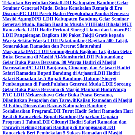
Tekankan Kepedulian Sosial
LDII Kabupaten Bandung Gelar
Seminar Generasi Muda, Bahas Kenakalan Remaja di Era
Disrupsi
PC LDII Paseh Hadiri Pengukuhan Panitia Renovasi
Masjid Agung
DPD LDII Kabupaten Bandung Gelar Seminar
Generasi Muda, Bagian Road to Musda VIII
Halal Bihalal MUI
Rancaekek, LDII Hadir Perkuat Sinergi Ulama dan Umaro
PC
LDII Pangalengan Bagikan 180 Paket Takjil Gratis kepada
Warga Sekitar
Warga LDII Pakutandang Bagikan 500 Takjil,
Semarakkan Ramadan dan Pererat Silaturahmi
Masyarakat
PAC LDII Gunungleutik Bagikan Takjil dan Gelar
Buka Bersama di Masjid Al-Manshurin
LDII Pakutandang
Gelar Buka Puasa Bersama, 80 Warga Hadiri di Masjid
Darussalam
PC LDII Banjaran, Cimaung, dan Arjasari Hadiri
Safari Ramadan Bupati Bandung di Arjasari
LDII Hadiri
Safari Ramadan ke-5 Bupati Bandung, Dukung Sinergi
Pembangunan di Paseh
Puluhan Generasi Muda LDII Soreang
Gelar Buka Puasa Bersama di Masjid Manbaul Huda
Warga
PAC LDII Mekarrahayu Gelar Buka Puasa Bersama,
Dilanjutkan Pengajian dan Tarawih
Kajian Ramadan di Masjid
Al Fathu, Dinsos dan Baznas Kabupaten Bandung
Sosialisasikan Program
LDII Turut Hadir Safari Ramadan Hari
Ke-4 di Rancaekek, Bupati Bandung Paparkan Capaian
Program 1 Tahun
LDII Cileunyi Hadiri Safari Ramadan dan
Tarawih Keliling Bupati Bandung di Bojongsoang
LDII
Rancaekek Beri Pembekalan 5 Sukses Ramadan di Masjid