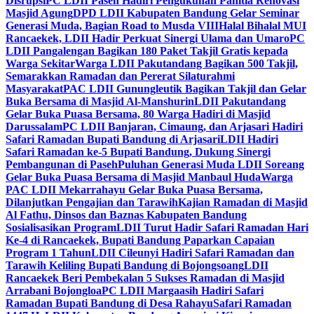
Disrupsi
PC LDII Paseh Hadiri Pengukuhan Panitia Renovasi
Masjid Agung
DPD LDII Kabupaten Bandung Gelar Seminar
Generasi Muda, Bagian Road to Musda VIII
Halal Bihalal MUI
Rancaekek, LDII Hadir Perkuat Sinergi Ulama dan Umaro
PC
LDII Pangalengan Bagikan 180 Paket Takjil Gratis kepada
Warga Sekitar
Warga LDII Pakutandang Bagikan 500 Takjil,
Semarakkan Ramadan dan Pererat Silaturahmi
Masyarakat
PAC LDII Gunungleutik Bagikan Takjil dan Gelar
Buka Bersama di Masjid Al-Manshurin
LDII Pakutandang
Gelar Buka Puasa Bersama, 80 Warga Hadiri di Masjid
Darussalam
PC LDII Banjaran, Cimaung, dan Arjasari Hadiri
Safari Ramadan Bupati Bandung di Arjasari
LDII Hadiri
Safari Ramadan ke-5 Bupati Bandung, Dukung Sinergi
Pembangunan di Paseh
Puluhan Generasi Muda LDII Soreang
Gelar Buka Puasa Bersama di Masjid Manbaul Huda
Warga
PAC LDII Mekarrahayu Gelar Buka Puasa Bersama,
Dilanjutkan Pengajian dan Tarawih
Kajian Ramadan di Masjid
Al Fathu, Dinsos dan Baznas Kabupaten Bandung
Sosialisasikan Program
LDII Turut Hadir Safari Ramadan Hari
Ke-4 di Rancaekek, Bupati Bandung Paparkan Capaian
Program 1 Tahun
LDII Cileunyi Hadiri Safari Ramadan dan
Tarawih Keliling Bupati Bandung di Bojongsoang
LDII
Rancaekek Beri Pembekalan 5 Sukses Ramadan di Masjid
Arrabani Bojongloa
PC LDII Margaasih Hadiri Safari
Ramadan Bupati Bandung di Desa Rahayu
Safari Ramadan