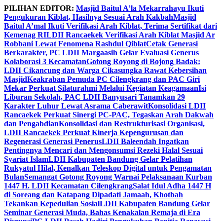
Skip
PILIHAN EDITOR:
Masjid Baitul A’la Mekarrahayu Ikuti
to
Pengukuran Kiblat, Hasilnya Sesuai Arah Kakbah
Masjid
content
Baitul A’mal Ikuti Verifikasi Arah Kiblat, Terima Sertifikat dari
Kemenag RI
LDII Rancaekek Verifikasi Arah Kiblat Masjid Ar
Robbani Lewat Fenomena Rashdul Qiblat
Cetak Generasi
Berkarakter, PC LDII Margaasih Gelar Evaluasi Generus
Kolaborasi 3 Kecamatan
Gotong Royong di Bojong Badak:
LDII Cikancung dan Warga Cikasungka Rawat Kebersihan
Masjid
Keakraban Pemuda PC Cilengkrang dan PAC Giri
Mekar Perkuat Silaturahmi Melalui Kegiatan Keagamaan
Isi
Liburan Sekolah, PAC LDII Banyusari Tanamkan 29
Karakter Luhur Lewat Asrama Caberawit
Konsolidasi LDII
Rancaekek Perkuat Sinergi PC-PAC, Tegaskan Arah Dakwah
dan Pengabdian
Konsolidasi dan Restrukturisasi Organisasi,
LDII Rancaekek Perkuat Kinerja Kepengurusan dan
Regenerasi Generasi Penerus
LDII Baleendah Ingatkan
Pentingnya Mencari dan Mengonsumsi Rezeki Halal Sesuai
Syariat Islam
LDII Kabupaten Bandung Gelar Pelatihan
Rukyatul Hilal, Kenalkan Teleskop Digital untuk Pengamatan
Bulan
Semangat Gotong Royong Warnai Pelaksanaan Kurban
1447 H. LDII Kecamatan Cilengkrang
Salat Idul Adha 1447 H
di Soreang dan Katapang Dipadati Jamaah, Khotbah
Tekankan Kepedulian Sosial
LDII Kabupaten Bandung Gelar
Seminar Generasi Muda, Bahas Kenakalan Remaja di Era