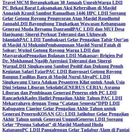
Travel MCM Berangkatkan 38 Jamaah Umroh
Warga LDII
PC Bekasi Barat Laksanakan Aksi Kebersihan di Masjid
Annajah Kranji Sambut Ramadhan 1446 H
PC LDII Soreang
Gelar Gotong Royong Pengecoran Atap Masjid Roudhotul
Jannah
LDII Bayongbong Tingkatkan Wawasan Kebangsaan
Generasi Muda Bersama Danramil
PAC LDII dan MUI Desa
Hanjuang: Sinergi Perkuat Toleransi dan Ukhuwah
Islamiah
PAC LDII Tambaksari Gelar Pengajian Tafsir Qur’an
di Masjid Al Mukmin
Pembangunan Masjid Nurul Fatah di
Solear: Wujud Gotong Royong Warga LDII dan
Masyarakat
Pengajian Bulanan LDII Makassar: Brigjen Pol
Dr. Mokhamad Ngajib Apresiasi Toleransi dan Sinergi
Warga
LDII Singkawang Sambut Positif dan Dukung Penuh
Kegiatan Safari Fajar
PAC LDII Banyusari Gotong Royong
Bangun Fasilitas Baru di Masjid Nurul Ahya
PC LDII
Singkawang Utara Adakan Pesantren Kilat untuk Anak Usia
Dini Selama Liburan Sekolah
GENERUS CERIA: Asrama
Liburan dan Pembinaan Generasi Penerus oleh PC LDII
Rancaekek
Kades Hadiri Pengajian Akhir Tahun PAC LDII
Mekarrahayu dengan Tema “Catatan Semesta”
DPD LDII
Kabupaten Cianjur Gelar Pengajian Akhir Tahun untuk
Generasi Penerus
KOSAN GU: LDII Jatiluhur Gelar Pengajian
Akhir Tahun untuk Generasi Unggul
Generus LDII Soreang
Gelar “Pesona Sahabat” di Masjid Manbaul Huda
Katapang
PC LDII Pangalengan Gelar Tadabur Alam di Pantai