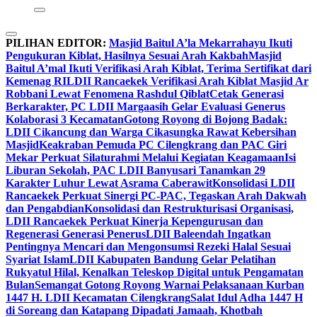
PILIHAN EDITOR:
Masjid Baitul A’la Mekarrahayu Ikuti
Pengukuran Kiblat, Hasilnya Sesuai Arah Kakbah
Masjid
Baitul A’mal Ikuti Verifikasi Arah Kiblat, Terima Sertifikat dari
Kemenag RI
LDII Rancaekek Verifikasi Arah Kiblat Masjid Ar
Robbani Lewat Fenomena Rashdul Qiblat
Cetak Generasi
Berkarakter, PC LDII Margaasih Gelar Evaluasi Generus
Kolaborasi 3 Kecamatan
Gotong Royong di Bojong Badak:
LDII Cikancung dan Warga Cikasungka Rawat Kebersihan
Masjid
Keakraban Pemuda PC Cilengkrang dan PAC Giri
Mekar Perkuat Silaturahmi Melalui Kegiatan Keagamaan
Isi
Liburan Sekolah, PAC LDII Banyusari Tanamkan 29
Karakter Luhur Lewat Asrama Caberawit
Konsolidasi LDII
Rancaekek Perkuat Sinergi PC-PAC, Tegaskan Arah Dakwah
dan Pengabdian
Konsolidasi dan Restrukturisasi Organisasi,
LDII Rancaekek Perkuat Kinerja Kepengurusan dan
Regenerasi Generasi Penerus
LDII Baleendah Ingatkan
Pentingnya Mencari dan Mengonsumsi Rezeki Halal Sesuai
Syariat Islam
LDII Kabupaten Bandung Gelar Pelatihan
Rukyatul Hilal, Kenalkan Teleskop Digital untuk Pengamatan
Bulan
Semangat Gotong Royong Warnai Pelaksanaan Kurban
1447 H. LDII Kecamatan Cilengkrang
Salat Idul Adha 1447 H
di Soreang dan Katapang Dipadati Jamaah, Khotbah