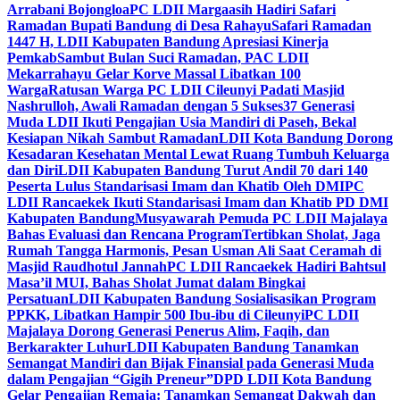
Arrabani Bojongloa
PC LDII Margaasih Hadiri Safari
Ramadan Bupati Bandung di Desa Rahayu
Safari Ramadan
1447 H, LDII Kabupaten Bandung Apresiasi Kinerja
Pemkab
Sambut Bulan Suci Ramadan, PAC LDII
Mekarrahayu Gelar Korve Massal Libatkan 100
Warga
Ratusan Warga PC LDII Cileunyi Padati Masjid
Nashrulloh, Awali Ramadan dengan 5 Sukses
37 Generasi
Muda LDII Ikuti Pengajian Usia Mandiri di Paseh, Bekal
Kesiapan Nikah Sambut Ramadan
LDII Kota Bandung Dorong
Kesadaran Kesehatan Mental Lewat Ruang Tumbuh Keluarga
dan Diri
LDII Kabupaten Bandung Turut Andil 70 dari 140
Peserta Lulus Standarisasi Imam dan Khatib Oleh DMI
PC
LDII Rancaekek Ikuti Standarisasi Imam dan Khatib PD DMI
Kabupaten Bandung
Musyawarah Pemuda PC LDII Majalaya
Bahas Evaluasi dan Rencana Program
Tertibkan Sholat, Jaga
Rumah Tangga Harmonis, Pesan Usman Ali Saat Ceramah di
Masjid Raudhotul Jannah
PC LDII Rancaekek Hadiri Bahtsul
Masa’il MUI, Bahas Sholat Jumat dalam Bingkai
Persatuan
LDII Kabupaten Bandung Sosialisasikan Program
PPKK, Libatkan Hampir 500 Ibu-ibu di Cileunyi
PC LDII
Majalaya Dorong Generasi Penerus Alim, Faqih, dan
Berkarakter Luhur
LDII Kabupaten Bandung Tanamkan
Semangat Mandiri dan Bijak Finansial pada Generasi Muda
dalam Pengajian “Gigih Preneur”
DPD LDII Kota Bandung
Gelar Pengajian Remaja: Tanamkan Semangat Dakwah dan