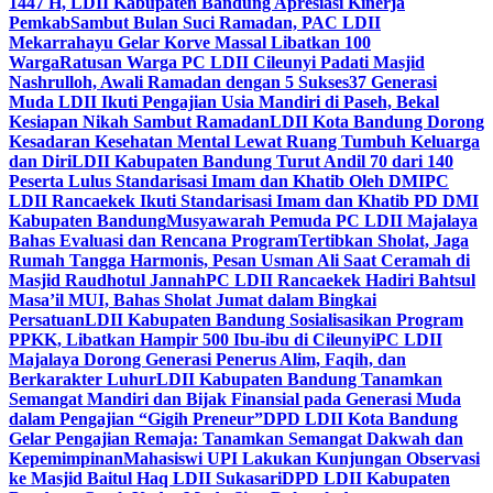
1447 H, LDII Kabupaten Bandung Apresiasi Kinerja
Pemkab
Sambut Bulan Suci Ramadan, PAC LDII
Mekarrahayu Gelar Korve Massal Libatkan 100
Warga
Ratusan Warga PC LDII Cileunyi Padati Masjid
Nashrulloh, Awali Ramadan dengan 5 Sukses
37 Generasi
Muda LDII Ikuti Pengajian Usia Mandiri di Paseh, Bekal
Kesiapan Nikah Sambut Ramadan
LDII Kota Bandung Dorong
Kesadaran Kesehatan Mental Lewat Ruang Tumbuh Keluarga
dan Diri
LDII Kabupaten Bandung Turut Andil 70 dari 140
Peserta Lulus Standarisasi Imam dan Khatib Oleh DMI
PC
LDII Rancaekek Ikuti Standarisasi Imam dan Khatib PD DMI
Kabupaten Bandung
Musyawarah Pemuda PC LDII Majalaya
Bahas Evaluasi dan Rencana Program
Tertibkan Sholat, Jaga
Rumah Tangga Harmonis, Pesan Usman Ali Saat Ceramah di
Masjid Raudhotul Jannah
PC LDII Rancaekek Hadiri Bahtsul
Masa’il MUI, Bahas Sholat Jumat dalam Bingkai
Persatuan
LDII Kabupaten Bandung Sosialisasikan Program
PPKK, Libatkan Hampir 500 Ibu-ibu di Cileunyi
PC LDII
Majalaya Dorong Generasi Penerus Alim, Faqih, dan
Berkarakter Luhur
LDII Kabupaten Bandung Tanamkan
Semangat Mandiri dan Bijak Finansial pada Generasi Muda
dalam Pengajian “Gigih Preneur”
DPD LDII Kota Bandung
Gelar Pengajian Remaja: Tanamkan Semangat Dakwah dan
Kepemimpinan
Mahasiswi UPI Lakukan Kunjungan Observasi
ke Masjid Baitul Haq LDII Sukasari
DPD LDII Kabupaten