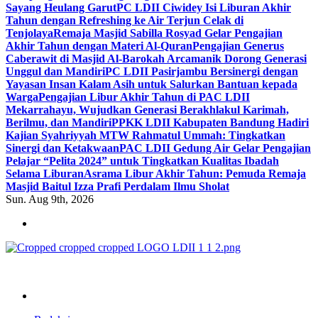
Sayang Heulang Garut
PC LDII Ciwidey Isi Liburan Akhir
Tahun dengan Refreshing ke Air Terjun Celak di
Tenjolaya
Remaja Masjid Sabilla Rosyad Gelar Pengajian
Akhir Tahun dengan Materi Al-Quran
Pengajian Generus
Caberawit di Masjid Al-Barokah Arcamanik Dorong Generasi
Unggul dan Mandiri
PC LDII Pasirjambu Bersinergi dengan
Yayasan Insan Kalam Asih untuk Salurkan Bantuan kepada
Warga
Pengajian Libur Akhir Tahun di PAC LDII
Mekarrahayu, Wujudkan Generasi Berakhlakul Karimah,
Berilmu, dan Mandiri
PPKK LDII Kabupaten Bandung Hadiri
Kajian Syahriyyah MTW Rahmatul Ummah: Tingkatkan
Sinergi dan Ketakwaan
PAC LDII Gedung Air Gelar Pengajian
Pelajar “Pelita 2024” untuk Tingkatkan Kualitas Ibadah
Selama Liburan
Asrama Libur Akhir Tahun: Pemuda Remaja
Masjid Baitul Izza Prafi Perdalam Ilmu Sholat
Sun. Aug 9th, 2026
ldiikabbandung.or.id