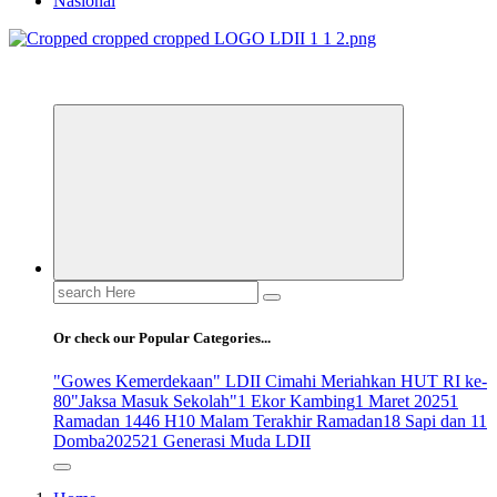
Nasional
ldiikabbandung.or.id
Search
for:
Or check our Popular Categories...
"Gowes Kemerdekaan" LDII Cimahi Meriahkan HUT RI ke-
80
"Jaksa Masuk Sekolah"
1 Ekor Kambing
1 Maret 2025
1
Ramadan 1446 H
10 Malam Terakhir Ramadan
18 Sapi dan 11
Domba
2025
21 Generasi Muda LDII