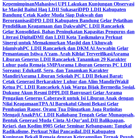
Kepemimpinan
Mahasiswi UPI Lakukan Kunjungan Observasi
ke Masjid Baitul Haq LDII Sukasari
DPD LDII Kabupaten
Bandung Cetak Kader Muda Siap Dakwah dan
Berorganisasi
DPD LDII Kabupaten Bandung Gelar Pelatihan
Pendidikan Keagamaan dan Dakwah
PC LDII Rancaekek
Gelar Konsolidasi, Bahas Peningkatan Kapasitas Pengurus dan
Literasi Digital
DMI dan LDII Kota Tasikmalaya Perkuat
Sinergi untuk Memakmurkan Masjid dan Ukhuwah
Islamiyah
PC LDII Rancaekek dan DKM Al Awwabin Gelar
Pemantauan Istiwa A’zam, Arah Kiblat Terverifikasi
Asrama
Liburan Generus LDII Rancaekek Tanamkan 29 Karakter
Luhur pada Remaja SMP
Asrama Liburan Generus PC LDII
Soreang: Edukatif, Seru, dan Tanamkan Karakter
Mandiri
Asrama Liburan Sekolah PC LDII Bekasi Barat:
Cetak Generasi Berkarakter Luhur dan Alim Mandiri
Wakil
Ketua PC LDII Rancaekek Ajak Warga Bijak Bermedia Sosial,
Dukung Akun Resmi DPP
LDII Banyusari Gelar Asrama
Pengajian Generus Caberawit untuk Isi Liburan Anak dengan
Nilai Keagamaan
TPA Al Barokatul Ghoni Bekasi Gelar
Pembagian Rapor, Orang Tua Diingatkan Jaga Rutinitas
Mengaji Anak
PAC LDII Kaliabang Tengah Gelar Munaqosah,
Bentuk Generasi Muda Cinta Al-Qur’an
LDII Balikpapan,
Kejari, dan Kodim 0905 Gelar Seminar Kebangsaan: Tangkal
Radikalisme, Perkuat Nilai Pancasila
LDII Kabupaten
Kuningan Bekali Remaja dengan Keterampilan Ternak Puyuh