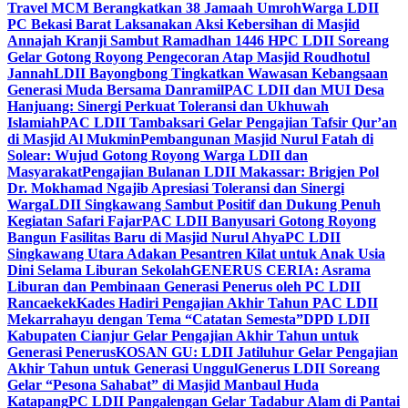
Travel MCM Berangkatkan 38 Jamaah Umroh
Warga LDII
PC Bekasi Barat Laksanakan Aksi Kebersihan di Masjid
Annajah Kranji Sambut Ramadhan 1446 H
PC LDII Soreang
Gelar Gotong Royong Pengecoran Atap Masjid Roudhotul
Jannah
LDII Bayongbong Tingkatkan Wawasan Kebangsaan
Generasi Muda Bersama Danramil
PAC LDII dan MUI Desa
Hanjuang: Sinergi Perkuat Toleransi dan Ukhuwah
Islamiah
PAC LDII Tambaksari Gelar Pengajian Tafsir Qur’an
di Masjid Al Mukmin
Pembangunan Masjid Nurul Fatah di
Solear: Wujud Gotong Royong Warga LDII dan
Masyarakat
Pengajian Bulanan LDII Makassar: Brigjen Pol
Dr. Mokhamad Ngajib Apresiasi Toleransi dan Sinergi
Warga
LDII Singkawang Sambut Positif dan Dukung Penuh
Kegiatan Safari Fajar
PAC LDII Banyusari Gotong Royong
Bangun Fasilitas Baru di Masjid Nurul Ahya
PC LDII
Singkawang Utara Adakan Pesantren Kilat untuk Anak Usia
Dini Selama Liburan Sekolah
GENERUS CERIA: Asrama
Liburan dan Pembinaan Generasi Penerus oleh PC LDII
Rancaekek
Kades Hadiri Pengajian Akhir Tahun PAC LDII
Mekarrahayu dengan Tema “Catatan Semesta”
DPD LDII
Kabupaten Cianjur Gelar Pengajian Akhir Tahun untuk
Generasi Penerus
KOSAN GU: LDII Jatiluhur Gelar Pengajian
Akhir Tahun untuk Generasi Unggul
Generus LDII Soreang
Gelar “Pesona Sahabat” di Masjid Manbaul Huda
Katapang
PC LDII Pangalengan Gelar Tadabur Alam di Pantai