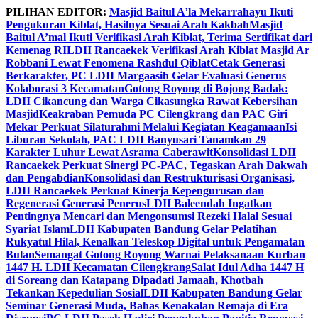
Skip
PILIHAN EDITOR:
Masjid Baitul A’la Mekarrahayu Ikuti
to
Pengukuran Kiblat, Hasilnya Sesuai Arah Kakbah
Masjid
content
Baitul A’mal Ikuti Verifikasi Arah Kiblat, Terima Sertifikat dari
Kemenag RI
LDII Rancaekek Verifikasi Arah Kiblat Masjid Ar
Robbani Lewat Fenomena Rashdul Qiblat
Cetak Generasi
Berkarakter, PC LDII Margaasih Gelar Evaluasi Generus
Kolaborasi 3 Kecamatan
Gotong Royong di Bojong Badak:
LDII Cikancung dan Warga Cikasungka Rawat Kebersihan
Masjid
Keakraban Pemuda PC Cilengkrang dan PAC Giri
Mekar Perkuat Silaturahmi Melalui Kegiatan Keagamaan
Isi
Liburan Sekolah, PAC LDII Banyusari Tanamkan 29
Karakter Luhur Lewat Asrama Caberawit
Konsolidasi LDII
Rancaekek Perkuat Sinergi PC-PAC, Tegaskan Arah Dakwah
dan Pengabdian
Konsolidasi dan Restrukturisasi Organisasi,
LDII Rancaekek Perkuat Kinerja Kepengurusan dan
Regenerasi Generasi Penerus
LDII Baleendah Ingatkan
Pentingnya Mencari dan Mengonsumsi Rezeki Halal Sesuai
Syariat Islam
LDII Kabupaten Bandung Gelar Pelatihan
Rukyatul Hilal, Kenalkan Teleskop Digital untuk Pengamatan
Bulan
Semangat Gotong Royong Warnai Pelaksanaan Kurban
1447 H. LDII Kecamatan Cilengkrang
Salat Idul Adha 1447 H
di Soreang dan Katapang Dipadati Jamaah, Khotbah
Tekankan Kepedulian Sosial
LDII Kabupaten Bandung Gelar
Seminar Generasi Muda, Bahas Kenakalan Remaja di Era