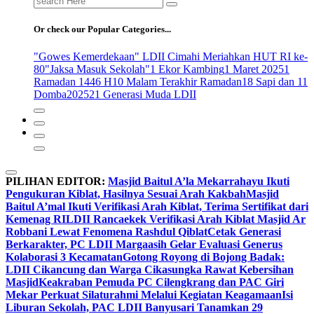
for:
Or check our Popular Categories...
"Gowes Kemerdekaan" LDII Cimahi Meriahkan HUT RI ke-
80
"Jaksa Masuk Sekolah"
1 Ekor Kambing
1 Maret 2025
1
Ramadan 1446 H
10 Malam Terakhir Ramadan
18 Sapi dan 11
Domba
2025
21 Generasi Muda LDII
PILIHAN EDITOR:
Masjid Baitul A’la Mekarrahayu Ikuti
Pengukuran Kiblat, Hasilnya Sesuai Arah Kakbah
Masjid
Baitul A’mal Ikuti Verifikasi Arah Kiblat, Terima Sertifikat dari
Kemenag RI
LDII Rancaekek Verifikasi Arah Kiblat Masjid Ar
Robbani Lewat Fenomena Rashdul Qiblat
Cetak Generasi
Berkarakter, PC LDII Margaasih Gelar Evaluasi Generus
Kolaborasi 3 Kecamatan
Gotong Royong di Bojong Badak:
LDII Cikancung dan Warga Cikasungka Rawat Kebersihan
Masjid
Keakraban Pemuda PC Cilengkrang dan PAC Giri
Mekar Perkuat Silaturahmi Melalui Kegiatan Keagamaan
Isi
Liburan Sekolah, PAC LDII Banyusari Tanamkan 29