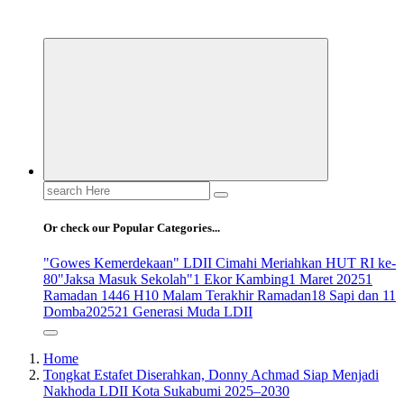
ldiikabbandung.or.id
Search
for:
Or check our Popular Categories...
"Gowes Kemerdekaan" LDII Cimahi Meriahkan HUT RI ke-
80
"Jaksa Masuk Sekolah"
1 Ekor Kambing
1 Maret 2025
1
Ramadan 1446 H
10 Malam Terakhir Ramadan
18 Sapi dan 11
Domba
2025
21 Generasi Muda LDII
Home
Tongkat Estafet Diserahkan, Donny Achmad Siap Menjadi
Nakhoda LDII Kota Sukabumi 2025–2030