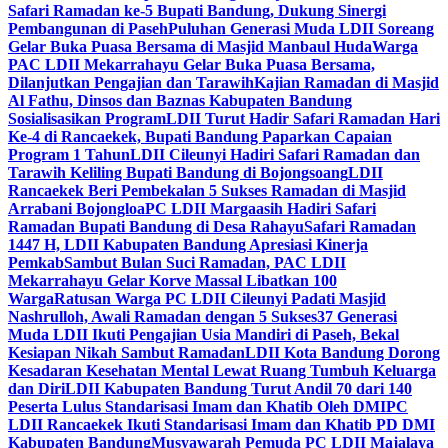
Safari Ramadan ke-5 Bupati Bandung, Dukung Sinergi
Pembangunan di Paseh
Puluhan Generasi Muda LDII Soreang
Gelar Buka Puasa Bersama di Masjid Manbaul Huda
Warga
PAC LDII Mekarrahayu Gelar Buka Puasa Bersama,
Dilanjutkan Pengajian dan Tarawih
Kajian Ramadan di Masjid
Al Fathu, Dinsos dan Baznas Kabupaten Bandung
Sosialisasikan Program
LDII Turut Hadir Safari Ramadan Hari
Ke-4 di Rancaekek, Bupati Bandung Paparkan Capaian
Program 1 Tahun
LDII Cileunyi Hadiri Safari Ramadan dan
Tarawih Keliling Bupati Bandung di Bojongsoang
LDII
Rancaekek Beri Pembekalan 5 Sukses Ramadan di Masjid
Arrabani Bojongloa
PC LDII Margaasih Hadiri Safari
Ramadan Bupati Bandung di Desa Rahayu
Safari Ramadan
1447 H, LDII Kabupaten Bandung Apresiasi Kinerja
Pemkab
Sambut Bulan Suci Ramadan, PAC LDII
Mekarrahayu Gelar Korve Massal Libatkan 100
Warga
Ratusan Warga PC LDII Cileunyi Padati Masjid
Nashrulloh, Awali Ramadan dengan 5 Sukses
37 Generasi
Muda LDII Ikuti Pengajian Usia Mandiri di Paseh, Bekal
Kesiapan Nikah Sambut Ramadan
LDII Kota Bandung Dorong
Kesadaran Kesehatan Mental Lewat Ruang Tumbuh Keluarga
dan Diri
LDII Kabupaten Bandung Turut Andil 70 dari 140
Peserta Lulus Standarisasi Imam dan Khatib Oleh DMI
PC
LDII Rancaekek Ikuti Standarisasi Imam dan Khatib PD DMI
Kabupaten Bandung
Musyawarah Pemuda PC LDII Majalaya