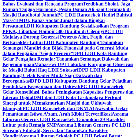
Bahas Evaluasi dan Rencana Program
Tertibkan Sholat, Jaga
Rumah Tangga Harmonis, Pesan Usman Ali Saat Ceramah di
Masjid Raudhotul Jannah
PC LDII Rancaekek Hadiri Bahtsul
Masa’il MUI, Bahas Sholat Jumat dalam Bingkai
Persatuan
LDII Kabupaten Bandung Sosialisasikan Program
PPKK, Libatkan Hampir 500 Ibu-ibu di Cileunyi
PC LDII
Majalaya Dorong Generasi Penerus Alim, Faqih, dan
Berkarakter Luhur
LDII Kabupaten Bandung Tanamkan
Semangat Mandiri dan Bijak Finansial pada Generasi Muda
dalam Pengajian “Gigih Preneur”
DPD LDII Kota Bandung
Gelar Pengajian Remaja: Tanamkan Semangat Dakwah dan
Kepemimpinan
Mahasiswi UPI Lakukan Kunjungan Observasi
ke Masjid Baitul Haq LDII Sukasari
DPD LDII Kabupaten
Bandung Cetak Kader Muda Siap Dakwah dan
Berorganisasi
DPD LDII Kabupaten Bandung Gelar Pelatihan
Pendidikan Keagamaan dan Dakwah
PC LDII Rancaekek
Gelar Konsolidasi, Bahas Peningkatan Kapasitas Pengurus dan
Literasi Digital
DMI dan LDII Kota Tasikmalaya Perkuat
Sinergi untuk Memakmurkan Masjid dan Ukhuwah
Islamiyah
PC LDII Rancaekek dan DKM Al Awwabin Gelar
Pemantauan Istiwa A’zam, Arah Kiblat Terverifikasi
Asrama
Liburan Generus LDII Rancaekek Tanamkan 29 Karakter
Luhur pada Remaja SMP
Asrama Liburan Generus PC LDII
Soreang: Edukatif, Seru, dan Tanamkan Karakter
Mandiri
Asrama Liburan Sekolah PC LDII Bekasi Barat: