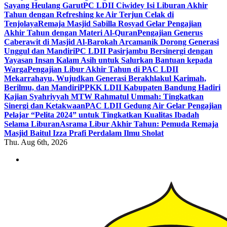
Sayang Heulang Garut
PC LDII Ciwidey Isi Liburan Akhir
Tahun dengan Refreshing ke Air Terjun Celak di
Tenjolaya
Remaja Masjid Sabilla Rosyad Gelar Pengajian
Akhir Tahun dengan Materi Al-Quran
Pengajian Generus
Caberawit di Masjid Al-Barokah Arcamanik Dorong Generasi
Unggul dan Mandiri
PC LDII Pasirjambu Bersinergi dengan
Yayasan Insan Kalam Asih untuk Salurkan Bantuan kepada
Warga
Pengajian Libur Akhir Tahun di PAC LDII
Mekarrahayu, Wujudkan Generasi Berakhlakul Karimah,
Berilmu, dan Mandiri
PPKK LDII Kabupaten Bandung Hadiri
Kajian Syahriyyah MTW Rahmatul Ummah: Tingkatkan
Sinergi dan Ketakwaan
PAC LDII Gedung Air Gelar Pengajian
Pelajar “Pelita 2024” untuk Tingkatkan Kualitas Ibadah
Selama Liburan
Asrama Libur Akhir Tahun: Pemuda Remaja
Masjid Baitul Izza Prafi Perdalam Ilmu Sholat
Thu. Aug 6th, 2026