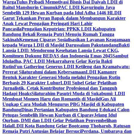
Warga
Tulus Pribadi Memotivasi Bisnis Dai Daiyah LDII di
Baitul Manshurin Cinunuk
PAC LDII Kayuringin Jaya
Sembelih 129 Hewan Kurban pada Idul Adha 1446 H
LDII
Garut Tekankan Peran Bapak dalam Membangun Karakter
Anak Lewat Pengajian Peringati Hari Lahir
Pancasila
Pengajian Keputrian: PPKK LDII Kabupaten
Bandung Bekali Remaja Putri Menuju Rumah Tangga
Sakinah
Kemenag Ciparay Sosialisasikan Layanan Keagamaan
kepada Warga LDII di Masjid Darussalam Pakutandang
Bakti
Lansia LDII: Mendorong Kesehatan Lansia Lewat CKG,
Komitmen Dukung BEDAS dan Indonesia Emas 2045
Sambut
Iduladha, PAC LDII Mekarrahayu Gelar Kerja Bakti
Rutin
Fun Gathering Generus LDII Ketileng dan Kramatwatu:
Pererat Silaturahmi dalam Kebersamaan
LDII Kamanre
Bentuk Karakter Generasi Muda melalui Pengajian Rutin
Berbasis 29 Karakter Luhur
LDII Sulsel Gelar Pelatihan
Jurnalistik, Cetak Kontributor Profesional dan Tangguh
Hadapi Hoaks
Silaturahim Pasutri Muda di Sukabumi: LDII
Membuat Momen Haru dan Romantis di Masjid
Gus Ali
Ungkap Cara Mudah Mengurus PBG Masjid di Kabupaten
Bandung
Dinas Pertanian Kabupaten Bandung Edukasi Calon
Petugas Sembelih Hewan Kurban di Ciparay
Jelang Idul
Qurban, DMI dan LDII Gelar Pelatihan Penyembelihan
Halal
LDII Kota Bandung Gelar Bootcamp Thoharoh, Ratusan
Remaja Putri Antusias Belajar Bersuci
Perdana, Umbaraya dan