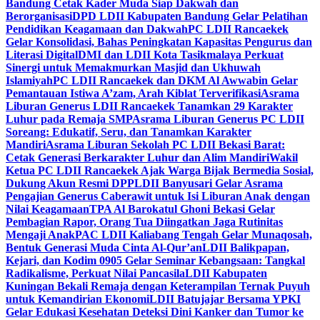
Bandung Cetak Kader Muda Siap Dakwah dan
Berorganisasi
DPD LDII Kabupaten Bandung Gelar Pelatihan
Pendidikan Keagamaan dan Dakwah
PC LDII Rancaekek
Gelar Konsolidasi, Bahas Peningkatan Kapasitas Pengurus dan
Literasi Digital
DMI dan LDII Kota Tasikmalaya Perkuat
Sinergi untuk Memakmurkan Masjid dan Ukhuwah
Islamiyah
PC LDII Rancaekek dan DKM Al Awwabin Gelar
Pemantauan Istiwa A’zam, Arah Kiblat Terverifikasi
Asrama
Liburan Generus LDII Rancaekek Tanamkan 29 Karakter
Luhur pada Remaja SMP
Asrama Liburan Generus PC LDII
Soreang: Edukatif, Seru, dan Tanamkan Karakter
Mandiri
Asrama Liburan Sekolah PC LDII Bekasi Barat:
Cetak Generasi Berkarakter Luhur dan Alim Mandiri
Wakil
Ketua PC LDII Rancaekek Ajak Warga Bijak Bermedia Sosial,
Dukung Akun Resmi DPP
LDII Banyusari Gelar Asrama
Pengajian Generus Caberawit untuk Isi Liburan Anak dengan
Nilai Keagamaan
TPA Al Barokatul Ghoni Bekasi Gelar
Pembagian Rapor, Orang Tua Diingatkan Jaga Rutinitas
Mengaji Anak
PAC LDII Kaliabang Tengah Gelar Munaqosah,
Bentuk Generasi Muda Cinta Al-Qur’an
LDII Balikpapan,
Kejari, dan Kodim 0905 Gelar Seminar Kebangsaan: Tangkal
Radikalisme, Perkuat Nilai Pancasila
LDII Kabupaten
Kuningan Bekali Remaja dengan Keterampilan Ternak Puyuh
untuk Kemandirian Ekonomi
LDII Batujajar Bersama YPKI
Gelar Edukasi Kesehatan Deteksi Dini Kanker dan Tumor ke