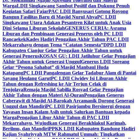
Dr. Mokhamad Ngajib Apresiasi Toleransi dan Sinergi
Warga
LDII Singkawang Sambut Positif dan Dukung Penuh
Kegiatan Safari Fajar
PAC LDII Banyusari Gotong Royong
Bangun Fasilitas Baru di Masjid Nurul Ahya
PC LDII
Singkawang Utara Adakan Pesantren Kilat untuk Anak Usia
Dini Selama Liburan Sekolah
GENERUS CERIA: Asrama
Liburan dan Pembinaan Generasi Penerus oleh PC LDII
Rancaekek
Kades Hadiri Pengajian Akhir Tahun PAC LDII
Mekarrahayu dengan Tema “Catatan Semesta”
DPD LDII
Kabupaten Cianjur Gelar Pengajian Akhir Tahun untuk
Generasi Penerus
KOSAN GU: LDII Jatiluhur Gelar Pengajian
Akhir Tahun untuk Generasi Unggul
Generus LDII Soreang
Gelar “Pesona Sahabat” di Masjid Manbaul Huda
Katapang
PC LDII Pangalengan Gelar Tadabur Alam di Pantai
Sayang Heulang Garut
PC LDII Ciwidey Isi Liburan Akhir
Tahun dengan Refreshing ke Air Terjun Celak di
Tenjolaya
Remaja Masjid Sabilla Rosyad Gelar Pengajian
Akhir Tahun dengan Materi Al-Quran
Pengajian Generus
Caberawit di Masjid Al-Barokah Arcamanik Dorong Generasi
Unggul dan Mandiri
PC LDII Pasirjambu Bersinergi dengan
Yayasan Insan Kalam Asih untuk Salurkan Bantuan kepada
Warga
Pengajian Libur Akhir Tahun di PAC LDII
Mekarrahayu, Wujudkan Generasi Berakhlakul Karimah,
Berilmu, dan Mandiri
PPKK LDII Kabupaten Bandung Hadiri
Kajian Syahriyyah MTW Rahmatul Ummah: Tingkatkan