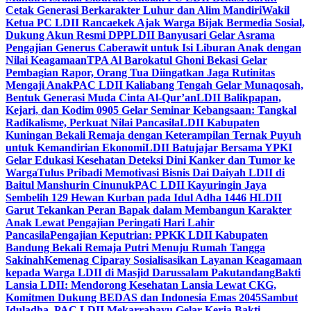
Cetak Generasi Berkarakter Luhur dan Alim Mandiri
Wakil
Ketua PC LDII Rancaekek Ajak Warga Bijak Bermedia Sosial,
Dukung Akun Resmi DPP
LDII Banyusari Gelar Asrama
Pengajian Generus Caberawit untuk Isi Liburan Anak dengan
Nilai Keagamaan
TPA Al Barokatul Ghoni Bekasi Gelar
Pembagian Rapor, Orang Tua Diingatkan Jaga Rutinitas
Mengaji Anak
PAC LDII Kaliabang Tengah Gelar Munaqosah,
Bentuk Generasi Muda Cinta Al-Qur’an
LDII Balikpapan,
Kejari, dan Kodim 0905 Gelar Seminar Kebangsaan: Tangkal
Radikalisme, Perkuat Nilai Pancasila
LDII Kabupaten
Kuningan Bekali Remaja dengan Keterampilan Ternak Puyuh
untuk Kemandirian Ekonomi
LDII Batujajar Bersama YPKI
Gelar Edukasi Kesehatan Deteksi Dini Kanker dan Tumor ke
Warga
Tulus Pribadi Memotivasi Bisnis Dai Daiyah LDII di
Baitul Manshurin Cinunuk
PAC LDII Kayuringin Jaya
Sembelih 129 Hewan Kurban pada Idul Adha 1446 H
LDII
Garut Tekankan Peran Bapak dalam Membangun Karakter
Anak Lewat Pengajian Peringati Hari Lahir
Pancasila
Pengajian Keputrian: PPKK LDII Kabupaten
Bandung Bekali Remaja Putri Menuju Rumah Tangga
Sakinah
Kemenag Ciparay Sosialisasikan Layanan Keagamaan
kepada Warga LDII di Masjid Darussalam Pakutandang
Bakti
Lansia LDII: Mendorong Kesehatan Lansia Lewat CKG,
Komitmen Dukung BEDAS dan Indonesia Emas 2045
Sambut
Iduladha, PAC LDII Mekarrahayu Gelar Kerja Bakti