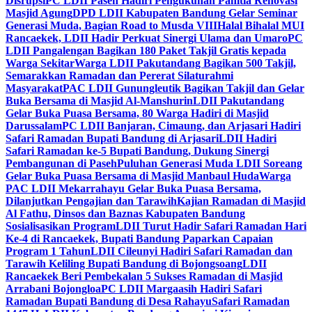
Disrupsi
PC LDII Paseh Hadiri Pengukuhan Panitia Renovasi
Masjid Agung
DPD LDII Kabupaten Bandung Gelar Seminar
Generasi Muda, Bagian Road to Musda VIII
Halal Bihalal MUI
Rancaekek, LDII Hadir Perkuat Sinergi Ulama dan Umaro
PC
LDII Pangalengan Bagikan 180 Paket Takjil Gratis kepada
Warga Sekitar
Warga LDII Pakutandang Bagikan 500 Takjil,
Semarakkan Ramadan dan Pererat Silaturahmi
Masyarakat
PAC LDII Gunungleutik Bagikan Takjil dan Gelar
Buka Bersama di Masjid Al-Manshurin
LDII Pakutandang
Gelar Buka Puasa Bersama, 80 Warga Hadiri di Masjid
Darussalam
PC LDII Banjaran, Cimaung, dan Arjasari Hadiri
Safari Ramadan Bupati Bandung di Arjasari
LDII Hadiri
Safari Ramadan ke-5 Bupati Bandung, Dukung Sinergi
Pembangunan di Paseh
Puluhan Generasi Muda LDII Soreang
Gelar Buka Puasa Bersama di Masjid Manbaul Huda
Warga
PAC LDII Mekarrahayu Gelar Buka Puasa Bersama,
Dilanjutkan Pengajian dan Tarawih
Kajian Ramadan di Masjid
Al Fathu, Dinsos dan Baznas Kabupaten Bandung
Sosialisasikan Program
LDII Turut Hadir Safari Ramadan Hari
Ke-4 di Rancaekek, Bupati Bandung Paparkan Capaian
Program 1 Tahun
LDII Cileunyi Hadiri Safari Ramadan dan
Tarawih Keliling Bupati Bandung di Bojongsoang
LDII
Rancaekek Beri Pembekalan 5 Sukses Ramadan di Masjid
Arrabani Bojongloa
PC LDII Margaasih Hadiri Safari
Ramadan Bupati Bandung di Desa Rahayu
Safari Ramadan