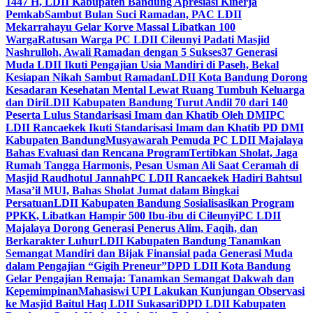
1447 H, LDII Kabupaten Bandung Apresiasi Kinerja
Pemkab
Sambut Bulan Suci Ramadan, PAC LDII
Mekarrahayu Gelar Korve Massal Libatkan 100
Warga
Ratusan Warga PC LDII Cileunyi Padati Masjid
Nashrulloh, Awali Ramadan dengan 5 Sukses
37 Generasi
Muda LDII Ikuti Pengajian Usia Mandiri di Paseh, Bekal
Kesiapan Nikah Sambut Ramadan
LDII Kota Bandung Dorong
Kesadaran Kesehatan Mental Lewat Ruang Tumbuh Keluarga
dan Diri
LDII Kabupaten Bandung Turut Andil 70 dari 140
Peserta Lulus Standarisasi Imam dan Khatib Oleh DMI
PC
LDII Rancaekek Ikuti Standarisasi Imam dan Khatib PD DMI
Kabupaten Bandung
Musyawarah Pemuda PC LDII Majalaya
Bahas Evaluasi dan Rencana Program
Tertibkan Sholat, Jaga
Rumah Tangga Harmonis, Pesan Usman Ali Saat Ceramah di
Masjid Raudhotul Jannah
PC LDII Rancaekek Hadiri Bahtsul
Masa’il MUI, Bahas Sholat Jumat dalam Bingkai
Persatuan
LDII Kabupaten Bandung Sosialisasikan Program
PPKK, Libatkan Hampir 500 Ibu-ibu di Cileunyi
PC LDII
Majalaya Dorong Generasi Penerus Alim, Faqih, dan
Berkarakter Luhur
LDII Kabupaten Bandung Tanamkan
Semangat Mandiri dan Bijak Finansial pada Generasi Muda
dalam Pengajian “Gigih Preneur”
DPD LDII Kota Bandung
Gelar Pengajian Remaja: Tanamkan Semangat Dakwah dan
Kepemimpinan
Mahasiswi UPI Lakukan Kunjungan Observasi
ke Masjid Baitul Haq LDII Sukasari
DPD LDII Kabupaten