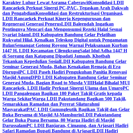
Karakter Luhur Lewat Asrama Caberawit
Konsolidasi LDII
Rancaekek Perkuat Sinergi PC-PAC, Tegaskan Arah Dakwah
dan Pengabdian
Konsolidasi dan Restrukturisasi Organisasi,
LDII Rancaekek Perkuat Kinerja Kepengurusan dan
Regenerasi Generasi Penerus
LDII Baleendah Ingatkan
Pentingnya Mencari dan Mengonsumsi Rezeki Halal Sesuai
Syariat Islam
LDII Kabupaten Bandung Gelar Pelatihan
Rukyatul Hilal, Kenalkan Teleskop Digital untuk Pengamatan
Bulan
Semangat Gotong Royong Warnai Pelaksanaan Kurban
1447 H. LDII Kecamatan Cilengkrang
Salat Idul Adha 1447 H
di Soreang dan Katapang Dipadati Jamaah, Khotbah
Tekankan Kepedulian Sosial
LDII Kabupaten Bandung Gelar
Seminar Generasi Muda, Bahas Kenakalan Remaja di Era
Disrupsi
PC LDII Paseh Hadiri Pengukuhan Panitia Renovasi
Masjid Agung
DPD LDII Kabupaten Bandung Gelar Seminar
Generasi Muda, Bagian Road to Musda VIII
Halal Bihalal MUI
Rancaekek, LDII Hadir Perkuat Sinergi Ulama dan Umaro
PC
LDII Pangalengan Bagikan 180 Paket Takjil Gratis kepada
Warga Sekitar
Warga LDII Pakutandang Bagikan 500 Takjil,
Semarakkan Ramadan dan Pererat Silaturahmi
Masyarakat
PAC LDII Gunungleutik Bagikan Takjil dan Gelar
Buka Bersama di Masjid Al-Manshurin
LDII Pakutandang
Gelar Buka Puasa Bersama, 80 Warga Hadiri di Masjid
Darussalam
PC LDII Banjaran, Cimaung, dan Arjasari Hadiri
Safari Ramadan Bupati Bandung di Arjasari
LDII Hadiri