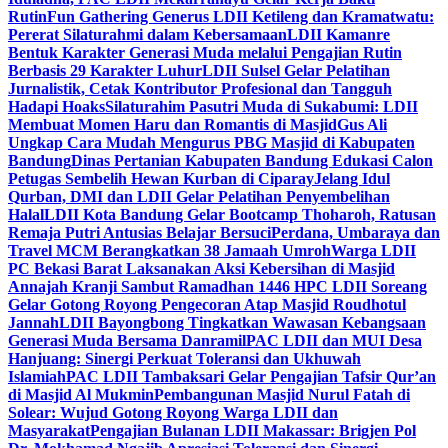
Rutin
Fun Gathering Generus LDII Ketileng dan Kramatwatu:
Pererat Silaturahmi dalam Kebersamaan
LDII Kamanre
Bentuk Karakter Generasi Muda melalui Pengajian Rutin
Berbasis 29 Karakter Luhur
LDII Sulsel Gelar Pelatihan
Jurnalistik, Cetak Kontributor Profesional dan Tangguh
Hadapi Hoaks
Silaturahim Pasutri Muda di Sukabumi: LDII
Membuat Momen Haru dan Romantis di Masjid
Gus Ali
Ungkap Cara Mudah Mengurus PBG Masjid di Kabupaten
Bandung
Dinas Pertanian Kabupaten Bandung Edukasi Calon
Petugas Sembelih Hewan Kurban di Ciparay
Jelang Idul
Qurban, DMI dan LDII Gelar Pelatihan Penyembelihan
Halal
LDII Kota Bandung Gelar Bootcamp Thoharoh, Ratusan
Remaja Putri Antusias Belajar Bersuci
Perdana, Umbaraya dan
Travel MCM Berangkatkan 38 Jamaah Umroh
Warga LDII
PC Bekasi Barat Laksanakan Aksi Kebersihan di Masjid
Annajah Kranji Sambut Ramadhan 1446 H
PC LDII Soreang
Gelar Gotong Royong Pengecoran Atap Masjid Roudhotul
Jannah
LDII Bayongbong Tingkatkan Wawasan Kebangsaan
Generasi Muda Bersama Danramil
PAC LDII dan MUI Desa
Hanjuang: Sinergi Perkuat Toleransi dan Ukhuwah
Islamiah
PAC LDII Tambaksari Gelar Pengajian Tafsir Qur’an
di Masjid Al Mukmin
Pembangunan Masjid Nurul Fatah di
Solear: Wujud Gotong Royong Warga LDII dan
Masyarakat
Pengajian Bulanan LDII Makassar: Brigjen Pol