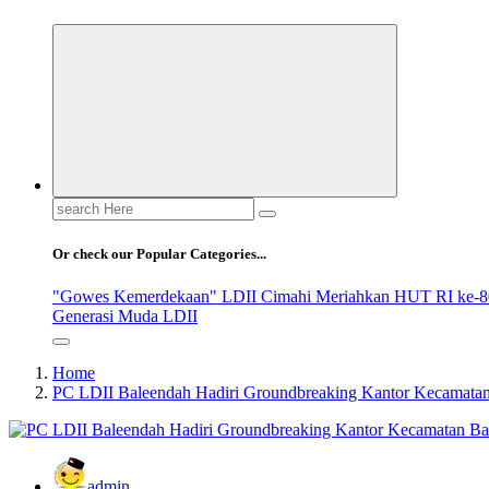
Search
for:
Or check our Popular Categories...
"Gowes Kemerdekaan" LDII Cimahi Meriahkan HUT RI ke-8
Generasi Muda LDII
Home
PC LDII Baleendah Hadiri Groundbreaking Kantor Kecamata
admin