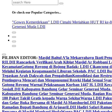
Search
for:
Or check our Popular Categories...
"Gowes Kemerdekaan" LDII Cimahi Meriahkan HUT RI ke-8
Generasi Muda LDII
PILIHAN EDITOR:
Masjid Baitul A’la Mekarrahayu Ikuti Pen
RI
LDII Rancaekek Verifikasi Arah Kiblat Masjid Ar Robbani 
Kecamatan
Gotong Royong di Bojong Badak: LDII Cikancung 
Melalui Kegiatan Keagamaan
Isi Liburan Sekolah, PAC LDII B
Tegaskan Arah Dakwah dan Pengabdian
Konsolidasi dan Restr
Pentingnya Mencari dan Mengonsumsi Rezeki Halal Sesuai Syari
Gotong Royong Warnai Pelaksanaan Kurban 1447 H. LDII Kec
Sosial
LDII Kabupaten Bandung Gelar Seminar Generasi Muda, 
Kabupaten Bandung Gelar Seminar Generasi Muda, Bagian Roa
180 Paket Takjil Gratis kepada Warga Sekitar
Warga LDII Pakut
dan Gelar Buka Bersama di Masjid Al-Manshurin
LDII Pakutand
Ramadan Bupati Bandung di Arjasari
LDII Hadiri Safari Rama
Bersama di Masjid Manbaul Huda
Warga PAC LDII Mekarrahayu