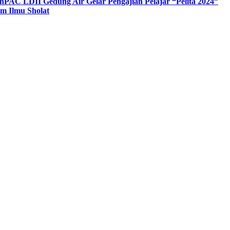
n
PAC LDII Gedung Air Gelar Pengajian Pelajar “Pelita 2024”
m Ilmu Sholat