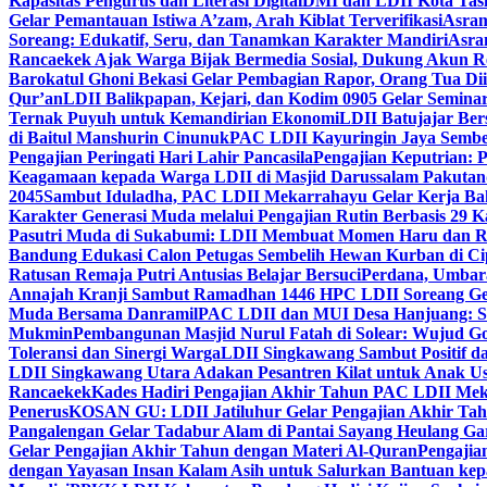
Kapasitas Pengurus dan Literasi Digital
DMI dan LDII Kota Tas
Gelar Pemantauan Istiwa A’zam, Arah Kiblat Terverifikasi
Asram
Soreang: Edukatif, Seru, dan Tanamkan Karakter Mandiri
Asra
Rancaekek Ajak Warga Bijak Bermedia Sosial, Dukung Akun 
Barokatul Ghoni Bekasi Gelar Pembagian Rapor, Orang Tua Dii
Qur’an
LDII Balikpapan, Kejari, dan Kodim 0905 Gelar Seminar
Ternak Puyuh untuk Kemandirian Ekonomi
LDII Batujajar Be
di Baitul Manshurin Cinunuk
PAC LDII Kayuringin Jaya Sembe
Pengajian Peringati Hari Lahir Pancasila
Pengajian Keputrian:
Keagamaan kepada Warga LDII di Masjid Darussalam Pakuta
2045
Sambut Iduladha, PAC LDII Mekarrahayu Gelar Kerja Bak
Karakter Generasi Muda melalui Pengajian Rutin Berbasis 29 
Pasutri Muda di Sukabumi: LDII Membuat Momen Haru dan Ro
Bandung Edukasi Calon Petugas Sembelih Hewan Kurban di Ci
Ratusan Remaja Putri Antusias Belajar Bersuci
Perdana, Umbar
Annajah Kranji Sambut Ramadhan 1446 H
PC LDII Soreang Ge
Muda Bersama Danramil
PAC LDII dan MUI Desa Hanjuang: Si
Mukmin
Pembangunan Masjid Nurul Fatah di Solear: Wujud G
Toleransi dan Sinergi Warga
LDII Singkawang Sambut Positif d
LDII Singkawang Utara Adakan Pesantren Kilat untuk Anak Us
Rancaekek
Kades Hadiri Pengajian Akhir Tahun PAC LDII Me
Penerus
KOSAN GU: LDII Jatiluhur Gelar Pengajian Akhir Tah
Pangalengan Gelar Tadabur Alam di Pantai Sayang Heulang Ga
Gelar Pengajian Akhir Tahun dengan Materi Al-Quran
Pengajia
dengan Yayasan Insan Kalam Asih untuk Salurkan Bantuan ke