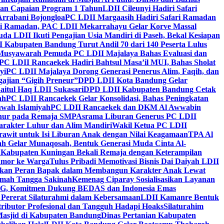
kan Capaian Program 1 Tahun
LDII Cileunyi Hadiri Safari
Arrabani Bojongloa
PC LDII Margaasih Hadiri Safari Ramadan
i Ramadan, PAC LDII Mekarrahayu Gelar Korve Massal
da LDII Ikuti Pengajian Usia Mandiri di Paseh, Bekal Kesiapan
 Kabupaten Bandung Turut Andil 70 dari 140 Peserta Lulus
Musyawarah Pemuda PC LDII Majalaya Bahas Evaluasi dan
PC LDII Rancaekek Hadiri Bahtsul Masa’il MUI, Bahas Sholat
yi
PC LDII Majalaya Dorong Generasi Penerus Alim, Faqih, dan
ajian “Gigih Preneur”
DPD LDII Kota Bandung Gelar
aitul Haq LDII Sukasari
DPD LDII Kabupaten Bandung Cetak
ah
PC LDII Rancaekek Gelar Konsolidasi, Bahas Peningkatan
wah Islamiyah
PC LDII Rancaekek dan DKM Al Awwabin
hur pada Remaja SMP
Asrama Liburan Generus PC LDII
arakter Luhur dan Alim Mandiri
Wakil Ketua PC LDII
rawit untuk Isi Liburan Anak dengan Nilai Keagamaan
TPA Al
h Gelar Munaqosah, Bentuk Generasi Muda Cinta Al-
 Kabupaten Kuningan Bekali Remaja dengan Keterampilan
Tumor ke Warga
Tulus Pribadi Memotivasi Bisnis Dai Daiyah LDII
nkan Peran Bapak dalam Membangun Karakter Anak Lewat
umah Tangga Sakinah
Kemenag Ciparay Sosialisasikan Layanan
CKG, Komitmen Dukung BEDAS dan Indonesia Emas
 Pererat Silaturahmi dalam Kebersamaan
LDII Kamanre Bentuk
ntributor Profesional dan Tangguh Hadapi Hoaks
Silaturahim
asjid di Kabupaten Bandung
Dinas Pertanian Kabupaten