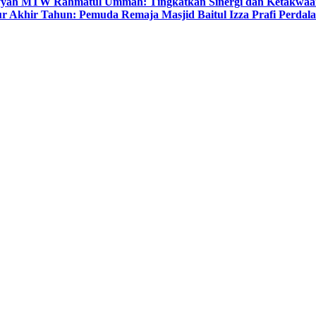
yyah MTW Rahmatul Ummah: Tingkatkan Sinergi dan Ketakwaa
r Akhir Tahun: Pemuda Remaja Masjid Baitul Izza Prafi Perdala