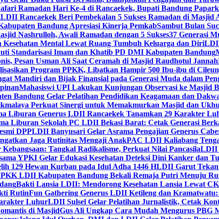
Safari Ramadan Hari Ke-4 di Rancaekek, Bupati Bandung Papar
g
LDII Rancaekek Beri Pembekalan 5 Sukses Ramadan di Masjid 
Kabupaten Bandung Apresiasi Kinerja Pemkab
Sambut Bulan Suc
asjid Nashrulloh, Awali Ramadan dengan 5 Sukses
37 Generasi Mu
 Kesehatan Mental Lewat Ruang Tumbuh Keluarga dan Diri
LDII
uti Standarisasi Imam dan Khatib PD DMI Kabupaten Bandung
nis, Pesan Usman Ali Saat Ceramah di Masjid Raudhotul Jannah
isasikan Program PPKK, Libatkan Hampir 500 Ibu-ibu di Cileun
 Mandiri dan Bijak Finansial pada Generasi Muda dalam Peng
pinan
Mahasiswi UPI Lakukan Kunjungan Observasi ke Masjid B
en Bandung Gelar Pelatihan Pendidikan Keagamaan dan Dakw
ikmalaya Perkuat Sinergi untuk Memakmurkan Masjid dan Ukhu
a Liburan Generus LDII Rancaekek Tanamkan 29 Karakter Lu
ma Liburan Sekolah PC LDII Bekasi Barat: Cetak Generasi Berk
Resmi DPP
LDII Banyusari Gelar Asrama Pengajian Generus Cabe
ngatkan Jaga Rutinitas Mengaji Anak
PAC LDII Kaliabang Tenga
 Kebangsaan: Tangkal Radikalisme, Perkuat Nilai Pancasila
LDII
rsama YPKI Gelar Edukasi Kesehatan Deteksi Dini Kanker dan 
lih 129 Hewan Kurban pada Idul Adha 1446 H
LDII Garut Teka
 PPKK LDII Kabupaten Bandung Bekali Remaja Putri Menuju R
ndang
Bakti Lansia LDII: Mendorong Kesehatan Lansia Lewat 
ti Rutin
Fun Gathering Generus LDII Ketileng dan Kramatwatu:
Karakter Luhur
LDII Sulsel Gelar Pelatihan Jurnalistik, Cetak Ko
mantis di Masjid
Gus Ali Ungkap Cara Mudah Mengurus PBG M