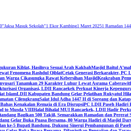
0
"Jaksa Masuk Sekolah"
1 Ekor Kambing
1 Maret 2025
1 Ramadan 14
gukuran Kiblat, Hasilnya Sesuai Arah Kakbah
Masjid Baitul A’mal
Lewat Fenomena Rashdul Qiblat
Cetak Generasi Berkarakter, PC L
dan Warga Cikasungka Rawat Kebersihan Masjid
Keakraban Pemu
anyusari Tanamkan 29 Karakter Luhur Lewat Asrama Caberawit
ukturisasi Organisasi, LDII Rancaekek Perkuat Kinerja Kepengur
at Islam
LDII Kabupaten Bandung Gelar Pelatihan Rukyatul Hila
amatan Cilengkrang
Salat Idul Adha 1447 H di Soreang dan Kat
Bahas Kenakalan Remaja di Era Disrupsi
PC LDII Paseh Hadiri 
d to Musda VIII
Halal Bihalal MUI Rancaekek, LDII Hadir Perk
andang Bagikan 500 Takjil, Semarakkan Ramadan dan Pererat 
ang Gelar Buka Puasa Bersama, 80 Warga Hadiri di Masjid Dar
dan ke-5 Bupati Bandung, Dukung Sinergi Pembangunan di Pase
 Gelar Buka Puasa Bersama, Dilanjutkan Pengajian dan Taraw