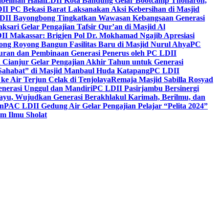
belihan Halal
LDII Kota Bandung Gelar Bootcamp Thoharoh,
I PC Bekasi Barat Laksanakan Aksi Kebersihan di Masjid
DII Bayongbong Tingkatkan Wawasan Kebangsaan Generasi
ari Gelar Pengajian Tafsir Qur’an di Masjid Al
II Makassar: Brigjen Pol Dr. Mokhamad Ngajib Apresiasi
ng Royong Bangun Fasilitas Baru di Masjid Nurul Ahya
PC
n dan Pembinaan Generasi Penerus oleh PC LDII
Cianjur Gelar Pengajian Akhir Tahun untuk Generasi
 Sahabat” di Masjid Manbaul Huda Katapang
PC LDII
ke Air Terjun Celak di Tenjolaya
Remaja Masjid Sabilla Rosyad
enerasi Unggul dan Mandiri
PC LDII Pasirjambu Bersinergi
ayu, Wujudkan Generasi Berakhlakul Karimah, Berilmu, dan
n
PAC LDII Gedung Air Gelar Pengajian Pelajar “Pelita 2024”
m Ilmu Sholat