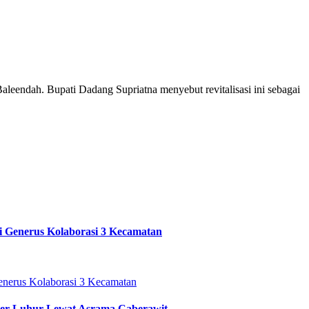
eendah. Bupati Dadang Supriatna menyebut revitalisasi ini sebagai
i Generus Kolaborasi 3 Kecamatan
ter Luhur Lewat Asrama Caberawit