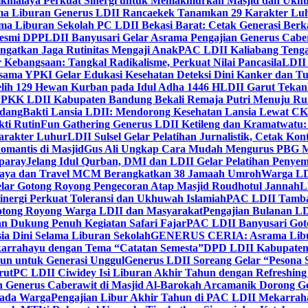
ikmalaya Perkuat Sinergi untuk Memakmurkan Masjid dan Ukhu
a Liburan Generus LDII Rancaekek Tanamkan 29 Karakter Lu
ma Liburan Sekolah PC LDII Bekasi Barat: Cetak Generasi Berk
Resmi DPP
LDII Banyusari Gelar Asrama Pengajian Generus Cabe
ngatkan Jaga Rutinitas Mengaji Anak
PAC LDII Kaliabang Tenga
 Kebangsaan: Tangkal Radikalisme, Perkuat Nilai Pancasila
LDII
rsama YPKI Gelar Edukasi Kesehatan Deteksi Dini Kanker dan 
lih 129 Hewan Kurban pada Idul Adha 1446 H
LDII Garut Teka
 PPKK LDII Kabupaten Bandung Bekali Remaja Putri Menuju R
ndang
Bakti Lansia LDII: Mendorong Kesehatan Lansia Lewat 
ti Rutin
Fun Gathering Generus LDII Ketileng dan Kramatwatu:
Karakter Luhur
LDII Sulsel Gelar Pelatihan Jurnalistik, Cetak Ko
mantis di Masjid
Gus Ali Ungkap Cara Mudah Mengurus PBG M
paray
Jelang Idul Qurban, DMI dan LDII Gelar Pelatihan Penyem
aya dan Travel MCM Berangkatkan 38 Jamaah Umroh
Warga LDI
lar Gotong Royong Pengecoran Atap Masjid Roudhotul Jannah
L
nergi Perkuat Toleransi dan Ukhuwah Islamiah
PAC LDII Tambaks
otong Royong Warga LDII dan Masyarakat
Pengajian Bulanan LD
an Dukung Penuh Kegiatan Safari Fajar
PAC LDII Banyusari Goto
ia Dini Selama Liburan Sekolah
GENERUS CERIA: Asrama Libura
karrahayu dengan Tema “Catatan Semesta”
DPD LDII Kabupaten 
un untuk Generasi Unggul
Generus LDII Soreang Gelar “Pesona
rut
PC LDII Ciwidey Isi Liburan Akhir Tahun dengan Refreshing 
n Generus Caberawit di Masjid Al-Barokah Arcamanik Dorong G
pada Warga
Pengajian Libur Akhir Tahun di PAC LDII Mekarrah