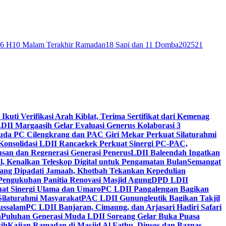
46 H
10 Malam Terakhir Ramadan
18 Sapi dan 11 Domba
2025
21
 Ikuti Verifikasi Arah Kiblat, Terima Sertifikat dari Kemenag
DII Margaasih Gelar Evaluasi Generus Kolaborasi 3
da PC Cilengkrang dan PAC Giri Mekar Perkuat Silaturahmi
Konsolidasi LDII Rancaekek Perkuat Sinergi PC-PAC,
usan dan Regenerasi Generasi Penerus
LDII Baleendah Ingatkan
l, Kenalkan Teleskop Digital untuk Pengamatan Bulan
Semangat
apang Dipadati Jamaah, Khotbah Tekankan Kepedulian
Pengukuhan Panitia Renovasi Masjid Agung
DPD LDII
uat Sinergi Ulama dan Umaro
PC LDII Pangalengan Bagikan
Silaturahmi Masyarakat
PAC LDII Gunungleutik Bagikan Takjil
ussalam
PC LDII Banjaran, Cimaung, dan Arjasari Hadiri Safari
h
Puluhan Generasi Muda LDII Soreang Gelar Buka Puasa
ih
Kajian Ramadan di Masjid Al Fathu, Dinsos dan Baznas