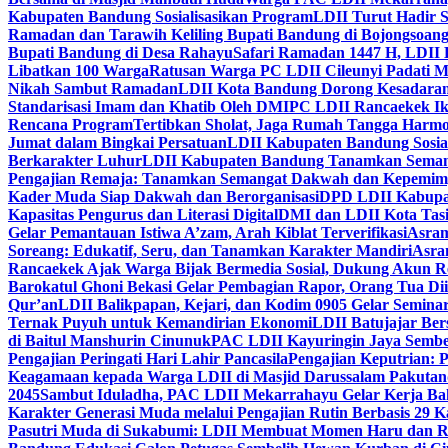
Kabupaten Bandung Sosialisasikan Program
LDII Turut Hadir 
Ramadan dan Tarawih Keliling Bupati Bandung di Bojongsoan
Bupati Bandung di Desa Rahayu
Safari Ramadan 1447 H, LDII 
Libatkan 100 Warga
Ratusan Warga PC LDII Cileunyi Padati M
Nikah Sambut Ramadan
LDII Kota Bandung Dorong Kesadaran
Standarisasi Imam dan Khatib Oleh DMI
PC LDII Rancaekek Ik
Rencana Program
Tertibkan Sholat, Jaga Rumah Tangga Harmo
Jumat dalam Bingkai Persatuan
LDII Kabupaten Bandung Sosial
Berkarakter Luhur
LDII Kabupaten Bandung Tanamkan Semangat
Pengajian Remaja: Tanamkan Semangat Dakwah dan Kepemim
Kader Muda Siap Dakwah dan Berorganisasi
DPD LDII Kabupat
Kapasitas Pengurus dan Literasi Digital
DMI dan LDII Kota Tas
Gelar Pemantauan Istiwa A’zam, Arah Kiblat Terverifikasi
Asram
Soreang: Edukatif, Seru, dan Tanamkan Karakter Mandiri
Asra
Rancaekek Ajak Warga Bijak Bermedia Sosial, Dukung Akun 
Barokatul Ghoni Bekasi Gelar Pembagian Rapor, Orang Tua Dii
Qur’an
LDII Balikpapan, Kejari, dan Kodim 0905 Gelar Seminar
Ternak Puyuh untuk Kemandirian Ekonomi
LDII Batujajar Be
di Baitul Manshurin Cinunuk
PAC LDII Kayuringin Jaya Sembe
Pengajian Peringati Hari Lahir Pancasila
Pengajian Keputrian:
Keagamaan kepada Warga LDII di Masjid Darussalam Pakuta
2045
Sambut Iduladha, PAC LDII Mekarrahayu Gelar Kerja Bak
Karakter Generasi Muda melalui Pengajian Rutin Berbasis 29 
Pasutri Muda di Sukabumi: LDII Membuat Momen Haru dan Ro