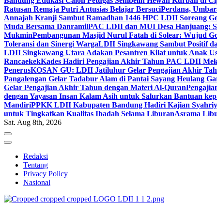
Bandung Edukasi Calon Petugas Sembelih Hewan Kurban di Ci
Ratusan Remaja Putri Antusias Belajar Bersuci
Perdana, Umbar
Annajah Kranji Sambut Ramadhan 1446 H
PC LDII Soreang Ge
Muda Bersama Danramil
PAC LDII dan MUI Desa Hanjuang: Si
Mukmin
Pembangunan Masjid Nurul Fatah di Solear: Wujud G
Toleransi dan Sinergi Warga
LDII Singkawang Sambut Positif d
LDII Singkawang Utara Adakan Pesantren Kilat untuk Anak Us
Rancaekek
Kades Hadiri Pengajian Akhir Tahun PAC LDII Me
Penerus
KOSAN GU: LDII Jatiluhur Gelar Pengajian Akhir Tah
Pangalengan Gelar Tadabur Alam di Pantai Sayang Heulang Ga
Gelar Pengajian Akhir Tahun dengan Materi Al-Quran
Pengajia
dengan Yayasan Insan Kalam Asih untuk Salurkan Bantuan ke
Mandiri
PPKK LDII Kabupaten Bandung Hadiri Kajian Syahri
untuk Tingkatkan Kualitas Ibadah Selama Liburan
Asrama Libu
Sat. Aug 8th, 2026
Redaksi
Tentang
Privacy Policy
Nasional
ldiikabbandung.or.id