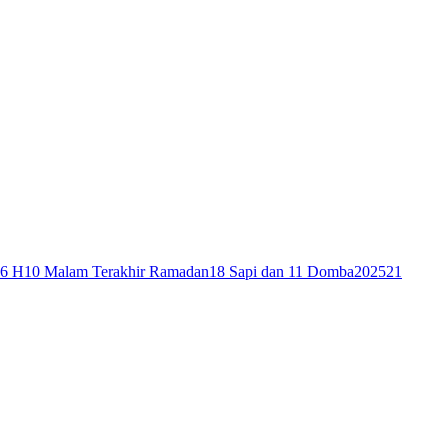
46 H
10 Malam Terakhir Ramadan
18 Sapi dan 11 Domba
2025
21