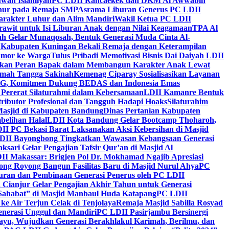
wah Islamiyah
PC LDII Rancaekek dan DKM Al Awwabin
hur pada Remaja SMP
Asrama Liburan Generus PC LDII
arakter Luhur dan Alim Mandiri
Wakil Ketua PC LDII
rawit untuk Isi Liburan Anak dengan Nilai Keagamaan
TPA Al
h Gelar Munaqosah, Bentuk Generasi Muda Cinta Al-
 Kabupaten Kuningan Bekali Remaja dengan Keterampilan
Tumor ke Warga
Tulus Pribadi Memotivasi Bisnis Dai Daiyah LDII
nkan Peran Bapak dalam Membangun Karakter Anak Lewat
umah Tangga Sakinah
Kemenag Ciparay Sosialisasikan Layanan
CKG, Komitmen Dukung BEDAS dan Indonesia Emas
 Pererat Silaturahmi dalam Kebersamaan
LDII Kamanre Bentuk
ntributor Profesional dan Tangguh Hadapi Hoaks
Silaturahim
asjid di Kabupaten Bandung
Dinas Pertanian Kabupaten
belihan Halal
LDII Kota Bandung Gelar Bootcamp Thoharoh,
I PC Bekasi Barat Laksanakan Aksi Kebersihan di Masjid
DII Bayongbong Tingkatkan Wawasan Kebangsaan Generasi
ari Gelar Pengajian Tafsir Qur’an di Masjid Al
II Makassar: Brigjen Pol Dr. Mokhamad Ngajib Apresiasi
ng Royong Bangun Fasilitas Baru di Masjid Nurul Ahya
PC
n dan Pembinaan Generasi Penerus oleh PC LDII
Cianjur Gelar Pengajian Akhir Tahun untuk Generasi
 Sahabat” di Masjid Manbaul Huda Katapang
PC LDII
ke Air Terjun Celak di Tenjolaya
Remaja Masjid Sabilla Rosyad
enerasi Unggul dan Mandiri
PC LDII Pasirjambu Bersinergi
ayu, Wujudkan Generasi Berakhlakul Karimah, Berilmu, dan