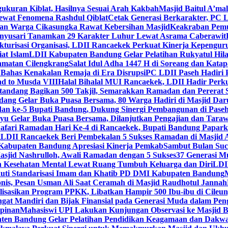
gukuran Kiblat, Hasilnya Sesuai Arah Kakbah
Masjid Baitul A’mal
Lewat Fenomena Rashdul Qiblat
Cetak Generasi Berkarakter, PC L
dan Warga Cikasungka Rawat Kebersihan Masjid
Keakraban Pemu
anyusari Tanamkan 29 Karakter Luhur Lewat Asrama Caberawit
ukturisasi Organisasi, LDII Rancaekek Perkuat Kinerja Kepengur
at Islam
LDII Kabupaten Bandung Gelar Pelatihan Rukyatul Hila
amatan Cilengkrang
Salat Idul Adha 1447 H di Soreang dan Kat
Bahas Kenakalan Remaja di Era Disrupsi
PC LDII Paseh Hadiri 
d to Musda VIII
Halal Bihalal MUI Rancaekek, LDII Hadir Perk
andang Bagikan 500 Takjil, Semarakkan Ramadan dan Pererat 
ang Gelar Buka Puasa Bersama, 80 Warga Hadiri di Masjid Dar
dan ke-5 Bupati Bandung, Dukung Sinergi Pembangunan di Pase
 Gelar Buka Puasa Bersama, Dilanjutkan Pengajian dan Taraw
Safari Ramadan Hari Ke-4 di Rancaekek, Bupati Bandung Papar
g
LDII Rancaekek Beri Pembekalan 5 Sukses Ramadan di Masjid 
Kabupaten Bandung Apresiasi Kinerja Pemkab
Sambut Bulan Suc
asjid Nashrulloh, Awali Ramadan dengan 5 Sukses
37 Generasi Mu
 Kesehatan Mental Lewat Ruang Tumbuh Keluarga dan Diri
LDII
uti Standarisasi Imam dan Khatib PD DMI Kabupaten Bandung
nis, Pesan Usman Ali Saat Ceramah di Masjid Raudhotul Jannah
isasikan Program PPKK, Libatkan Hampir 500 Ibu-ibu di Cileun
 Mandiri dan Bijak Finansial pada Generasi Muda dalam Peng
pinan
Mahasiswi UPI Lakukan Kunjungan Observasi ke Masjid B
en Bandung Gelar Pelatihan Pendidikan Keagamaan dan Dakw