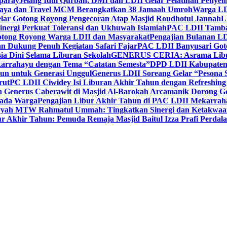
paray
Jelang Idul Qurban, DMI dan LDII Gelar Pelatihan Penyem
aya dan Travel MCM Berangkatkan 38 Jamaah Umroh
Warga LDI
lar Gotong Royong Pengecoran Atap Masjid Roudhotul Jannah
L
nergi Perkuat Toleransi dan Ukhuwah Islamiah
PAC LDII Tambaks
otong Royong Warga LDII dan Masyarakat
Pengajian Bulanan LD
an Dukung Penuh Kegiatan Safari Fajar
PAC LDII Banyusari Goto
ia Dini Selama Liburan Sekolah
GENERUS CERIA: Asrama Libura
karrahayu dengan Tema “Catatan Semesta”
DPD LDII Kabupaten 
un untuk Generasi Unggul
Generus LDII Soreang Gelar “Pesona
rut
PC LDII Ciwidey Isi Liburan Akhir Tahun dengan Refreshing 
n Generus Caberawit di Masjid Al-Barokah Arcamanik Dorong G
pada Warga
Pengajian Libur Akhir Tahun di PAC LDII Mekarrah
yyah MTW Rahmatul Ummah: Tingkatkan Sinergi dan Ketakwaa
r Akhir Tahun: Pemuda Remaja Masjid Baitul Izza Prafi Perdala