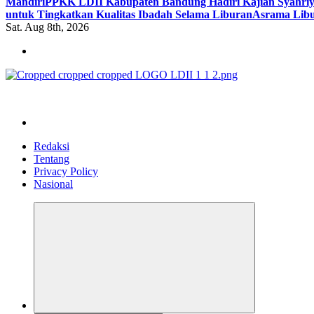
Mandiri
PPKK LDII Kabupaten Bandung Hadiri Kajian Syahri
untuk Tingkatkan Kualitas Ibadah Selama Liburan
Asrama Libu
Sat. Aug 8th, 2026
ldiikabbandung.or.id
Redaksi
Tentang
Privacy Policy
Nasional