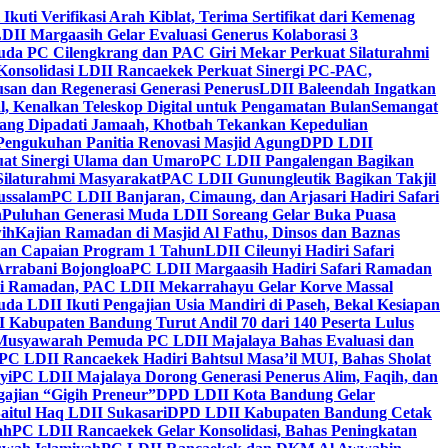
 Ikuti Verifikasi Arah Kiblat, Terima Sertifikat dari Kemenag
DII Margaasih Gelar Evaluasi Generus Kolaborasi 3
da PC Cilengkrang dan PAC Giri Mekar Perkuat Silaturahmi
Konsolidasi LDII Rancaekek Perkuat Sinergi PC-PAC,
usan dan Regenerasi Generasi Penerus
LDII Baleendah Ingatkan
l, Kenalkan Teleskop Digital untuk Pengamatan Bulan
Semangat
apang Dipadati Jamaah, Khotbah Tekankan Kepedulian
Pengukuhan Panitia Renovasi Masjid Agung
DPD LDII
uat Sinergi Ulama dan Umaro
PC LDII Pangalengan Bagikan
Silaturahmi Masyarakat
PAC LDII Gunungleutik Bagikan Takjil
ussalam
PC LDII Banjaran, Cimaung, dan Arjasari Hadiri Safari
h
Puluhan Generasi Muda LDII Soreang Gelar Buka Puasa
ih
Kajian Ramadan di Masjid Al Fathu, Dinsos dan Baznas
kan Capaian Program 1 Tahun
LDII Cileunyi Hadiri Safari
Arrabani Bojongloa
PC LDII Margaasih Hadiri Safari Ramadan
i Ramadan, PAC LDII Mekarrahayu Gelar Korve Massal
da LDII Ikuti Pengajian Usia Mandiri di Paseh, Bekal Kesiapan
 Kabupaten Bandung Turut Andil 70 dari 140 Peserta Lulus
Musyawarah Pemuda PC LDII Majalaya Bahas Evaluasi dan
PC LDII Rancaekek Hadiri Bahtsul Masa’il MUI, Bahas Sholat
yi
PC LDII Majalaya Dorong Generasi Penerus Alim, Faqih, dan
ajian “Gigih Preneur”
DPD LDII Kota Bandung Gelar
aitul Haq LDII Sukasari
DPD LDII Kabupaten Bandung Cetak
ah
PC LDII Rancaekek Gelar Konsolidasi, Bahas Peningkatan