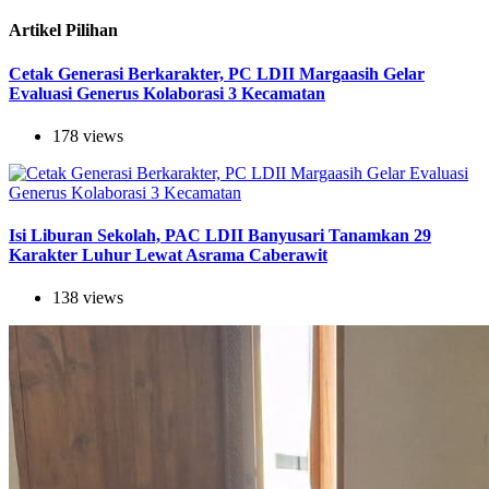
Artikel Pilihan
Cetak Generasi Berkarakter, PC LDII Margaasih Gelar
Evaluasi Generus Kolaborasi 3 Kecamatan
178 views
Isi Liburan Sekolah, PAC LDII Banyusari Tanamkan 29
Karakter Luhur Lewat Asrama Caberawit
138 views