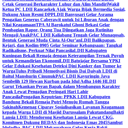
Cetak Generasi Berkarakter Luhur dan Alim Mandiri
Wakil
Ketua PC LDII Rancaekek Ajak Warga Bijak Bermedia Sosial,
Dukung Akun Resmi DPP
LDII Banyusari Gelar Asrama
Pengajian Generus Caberawit untuk Isi Liburan Anak dengan
Nilai Keagamaan
TPA Al Barokatul Ghoni Bekasi Gelar
Pembagian Rapor, Orang Tua Diingatkan Jaga Rutinitas
Mengaji Anak
PAC LDII Kaliabang Tengah Gelar Munaqosah,
Bentuk Generasi Muda Cinta Al-Qur’an
LDII Balikpapan,
Kejari, dan Kodim 0905 Gelar Seminar Kebangsaan: Tangkal
Radikalisme, Perkuat Nilai Pancasila
LDII Kabupaten
Kuningan Bekali Remaja dengan Keterampilan Ternak Puyuh
untuk Kemandirian Ekonomi
LDII Batujajar Bersama YPKI
Gelar Edukasi Kesehatan Deteksi Dini Kanker dan Tumor ke
Warga
Tulus Pribadi Memotivasi Bisnis Dai Daiyah LDII di
Baitul Manshurin Cinunuk
PAC LDII Kayuringin Jaya
Sembelih 129 Hewan Kurban pada Idul Adha 1446 H
LDII
Garut Tekankan Peran Bapak dalam Membangun Karakter
Anak Lewat Pengajian Peringati Hari Lahir
Pancasila
Pengajian Keputrian: PPKK LDII Kabupaten
Bandung Bekali Remaja Putri Menuju Rumah Tangga
Sakinah
Kemenag Ciparay Sosialisasikan Layanan Keagamaan
kepada Warga LDII di Masjid Darussalam Pakutandang
Bakti
Lansia LDII: Mendorong Kesehatan Lansia Lewat CKG,
Komitmen Dukung BEDAS dan Indonesia Emas 2045
Sambut
Iduladha, PAC LDII Mekarrahayu Gelar Kerja Bakti