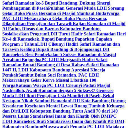
Safari Ramadan ke-5 Bupati Bandung, Dukung Sinergi
Pembangunan di Paseh
Puluhan Generasi Muda LDII Soreang
Gelar Buka Puasa Bersama di Masjid Manbaul Huda
Warga
PAC LDII Mekarrahayu Gelar Buka Puasa Bersama,
Dilanjutkan Pengajian dan Tarawih
Kajian Ramadan di Masjid
Al Fathu, Dinsos dan Baznas Kabupaten Bandung
Sosialisasikan Program
LDII Turut Hadir Safari Ramadan Hari
Ke-4 di Rancaekek, Bupati Bandung Paparkan Capaian
Program 1 Tahun
LDII Cileunyi Hadiri Safari Ramadan dan
Tarawih Keliling Bupati Bandung di Bojongsoang
LDII
Rancaekek Beri Pembekalan 5 Sukses Ramadan di Masjid
Arrabani Bojongloa
PC LDII Margaasih Hadiri Safari
Ramadan Bupati Bandung di Desa Rahayu
Safari Ramadan
1447 H, LDII Kabupaten Bandung Apresiasi Kinerja
Pemkab
Sambut Bulan Suci Ramadan, PAC LDII
Mekarrahayu Gelar Korve Massal Libatkan 100
Warga
Ratusan Warga PC LDII Cileunyi Padati Masjid
Nashrulloh, Awali Ramadan dengan 5 Sukses
37 Generasi
Muda LDII Ikuti Pengajian Usia Mandiri di Paseh, Bekal
Kesiapan Nikah Sambut Ramadan
LDII Kota Bandung Dorong
Kesadaran Kesehatan Mental Lewat Ruang Tumbuh Keluarga
dan Diri
LDII Kabupaten Bandung Turut Andil 70 dari 140
Peserta Lulus Standarisasi Imam dan Khatib Oleh DMI
PC
LDII Rancaekek Ikuti Standarisasi Imam dan Khatib PD DMI
Kabupaten Bandung
Musyawarah Pemuda PC LDII Majalaya