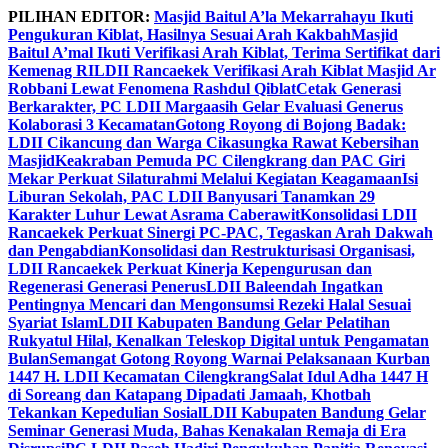
Skip
PILIHAN EDITOR:
Masjid Baitul A’la Mekarrahayu Ikuti
to
Pengukuran Kiblat, Hasilnya Sesuai Arah Kakbah
Masjid
content
Baitul A’mal Ikuti Verifikasi Arah Kiblat, Terima Sertifikat dari
Kemenag RI
LDII Rancaekek Verifikasi Arah Kiblat Masjid Ar
Robbani Lewat Fenomena Rashdul Qiblat
Cetak Generasi
Berkarakter, PC LDII Margaasih Gelar Evaluasi Generus
Kolaborasi 3 Kecamatan
Gotong Royong di Bojong Badak:
LDII Cikancung dan Warga Cikasungka Rawat Kebersihan
Masjid
Keakraban Pemuda PC Cilengkrang dan PAC Giri
Mekar Perkuat Silaturahmi Melalui Kegiatan Keagamaan
Isi
Liburan Sekolah, PAC LDII Banyusari Tanamkan 29
Karakter Luhur Lewat Asrama Caberawit
Konsolidasi LDII
Rancaekek Perkuat Sinergi PC-PAC, Tegaskan Arah Dakwah
dan Pengabdian
Konsolidasi dan Restrukturisasi Organisasi,
LDII Rancaekek Perkuat Kinerja Kepengurusan dan
Regenerasi Generasi Penerus
LDII Baleendah Ingatkan
Pentingnya Mencari dan Mengonsumsi Rezeki Halal Sesuai
Syariat Islam
LDII Kabupaten Bandung Gelar Pelatihan
Rukyatul Hilal, Kenalkan Teleskop Digital untuk Pengamatan
Bulan
Semangat Gotong Royong Warnai Pelaksanaan Kurban
1447 H. LDII Kecamatan Cilengkrang
Salat Idul Adha 1447 H
di Soreang dan Katapang Dipadati Jamaah, Khotbah
Tekankan Kepedulian Sosial
LDII Kabupaten Bandung Gelar
Seminar Generasi Muda, Bahas Kenakalan Remaja di Era