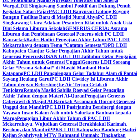
Dr. Mokhamad Ngajib Apresiasi Toleransi dan Sinergi
Warga
LDII Singkawang Sambut Positif dan Dukung Penuh
Kegiatan Safari Fajar
PAC LDII Banyusari Gotong Royong
Bangun Fasilitas Baru di Masjid Nurul Ahya
PC LDII
Singkawang Utara Adakan Pesantren Kilat untuk Anak Usia
Dini Selama Liburan Sekolah
GENERUS CERIA: Asrama
Liburan dan Pembinaan Generasi Penerus oleh PC LDII
Rancaekek
Kades Hadiri Pengajian Akhir Tahun PAC LDII
Mekarrahayu dengan Tema “Catatan Semesta”
DPD LDII
Kabupaten Cianjur Gelar Pengajian Akhir Tahun untuk
Generasi Penerus
KOSAN GU: LDII Jatiluhur Gelar Pengajian
Akhir Tahun untuk Generasi Unggul
Generus LDII Soreang
Gelar “Pesona Sahabat” di Masjid Manbaul Huda
Katapang
PC LDII Pangalengan Gelar Tadabur Alam di Pantai
Sayang Heulang Garut
PC LDII Ciwidey Isi Liburan Akhir
Tahun dengan Refreshing ke Air Terjun Celak di
Tenjolaya
Remaja Masjid Sabilla Rosyad Gelar Pengajian
Akhir Tahun dengan Materi Al-Quran
Pengajian Generus
Caberawit di Masjid Al-Barokah Arcamanik Dorong Generasi
Unggul dan Mandiri
PC LDII Pasirjambu Bersinergi dengan
Yayasan Insan Kalam Asih untuk Salurkan Bantuan kepada
Warga
Pengajian Libur Akhir Tahun di PAC LDII
Mekarrahayu, Wujudkan Generasi Berakhlakul Karimah,
Berilmu, dan Mandiri
PPKK LDII Kabupaten Bandung Hadiri
Kajian Syahriyyah MTW Rahmatul Ummah: Tingkatkan