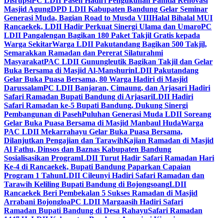
Disrupsi
PC LDII Paseh Hadiri Pengukuhan Panitia Renovasi
Masjid Agung
DPD LDII Kabupaten Bandung Gelar Seminar
Generasi Muda, Bagian Road to Musda VIII
Halal Bihalal MUI
Rancaekek, LDII Hadir Perkuat Sinergi Ulama dan Umaro
PC
LDII Pangalengan Bagikan 180 Paket Takjil Gratis kepada
Warga Sekitar
Warga LDII Pakutandang Bagikan 500 Takjil,
Semarakkan Ramadan dan Pererat Silaturahmi
Masyarakat
PAC LDII Gunungleutik Bagikan Takjil dan Gelar
Buka Bersama di Masjid Al-Manshurin
LDII Pakutandang
Gelar Buka Puasa Bersama, 80 Warga Hadiri di Masjid
Darussalam
PC LDII Banjaran, Cimaung, dan Arjasari Hadiri
Safari Ramadan Bupati Bandung di Arjasari
LDII Hadiri
Safari Ramadan ke-5 Bupati Bandung, Dukung Sinergi
Pembangunan di Paseh
Puluhan Generasi Muda LDII Soreang
Gelar Buka Puasa Bersama di Masjid Manbaul Huda
Warga
PAC LDII Mekarrahayu Gelar Buka Puasa Bersama,
Dilanjutkan Pengajian dan Tarawih
Kajian Ramadan di Masjid
Al Fathu, Dinsos dan Baznas Kabupaten Bandung
Sosialisasikan Program
LDII Turut Hadir Safari Ramadan Hari
Ke-4 di Rancaekek, Bupati Bandung Paparkan Capaian
Program 1 Tahun
LDII Cileunyi Hadiri Safari Ramadan dan
Tarawih Keliling Bupati Bandung di Bojongsoang
LDII
Rancaekek Beri Pembekalan 5 Sukses Ramadan di Masjid
Arrabani Bojongloa
PC LDII Margaasih Hadiri Safari
Ramadan Bupati Bandung di Desa Rahayu
Safari Ramadan