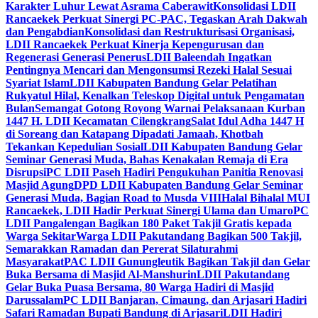
Karakter Luhur Lewat Asrama Caberawit
Konsolidasi LDII
Rancaekek Perkuat Sinergi PC-PAC, Tegaskan Arah Dakwah
dan Pengabdian
Konsolidasi dan Restrukturisasi Organisasi,
LDII Rancaekek Perkuat Kinerja Kepengurusan dan
Regenerasi Generasi Penerus
LDII Baleendah Ingatkan
Pentingnya Mencari dan Mengonsumsi Rezeki Halal Sesuai
Syariat Islam
LDII Kabupaten Bandung Gelar Pelatihan
Rukyatul Hilal, Kenalkan Teleskop Digital untuk Pengamatan
Bulan
Semangat Gotong Royong Warnai Pelaksanaan Kurban
1447 H. LDII Kecamatan Cilengkrang
Salat Idul Adha 1447 H
di Soreang dan Katapang Dipadati Jamaah, Khotbah
Tekankan Kepedulian Sosial
LDII Kabupaten Bandung Gelar
Seminar Generasi Muda, Bahas Kenakalan Remaja di Era
Disrupsi
PC LDII Paseh Hadiri Pengukuhan Panitia Renovasi
Masjid Agung
DPD LDII Kabupaten Bandung Gelar Seminar
Generasi Muda, Bagian Road to Musda VIII
Halal Bihalal MUI
Rancaekek, LDII Hadir Perkuat Sinergi Ulama dan Umaro
PC
LDII Pangalengan Bagikan 180 Paket Takjil Gratis kepada
Warga Sekitar
Warga LDII Pakutandang Bagikan 500 Takjil,
Semarakkan Ramadan dan Pererat Silaturahmi
Masyarakat
PAC LDII Gunungleutik Bagikan Takjil dan Gelar
Buka Bersama di Masjid Al-Manshurin
LDII Pakutandang
Gelar Buka Puasa Bersama, 80 Warga Hadiri di Masjid
Darussalam
PC LDII Banjaran, Cimaung, dan Arjasari Hadiri
Safari Ramadan Bupati Bandung di Arjasari
LDII Hadiri