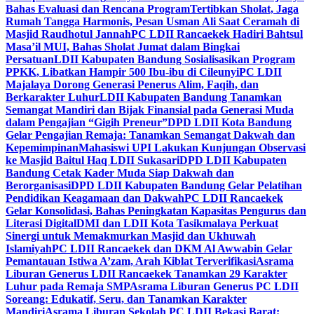
Bahas Evaluasi dan Rencana Program
Tertibkan Sholat, Jaga
Rumah Tangga Harmonis, Pesan Usman Ali Saat Ceramah di
Masjid Raudhotul Jannah
PC LDII Rancaekek Hadiri Bahtsul
Masa’il MUI, Bahas Sholat Jumat dalam Bingkai
Persatuan
LDII Kabupaten Bandung Sosialisasikan Program
PPKK, Libatkan Hampir 500 Ibu-ibu di Cileunyi
PC LDII
Majalaya Dorong Generasi Penerus Alim, Faqih, dan
Berkarakter Luhur
LDII Kabupaten Bandung Tanamkan
Semangat Mandiri dan Bijak Finansial pada Generasi Muda
dalam Pengajian “Gigih Preneur”
DPD LDII Kota Bandung
Gelar Pengajian Remaja: Tanamkan Semangat Dakwah dan
Kepemimpinan
Mahasiswi UPI Lakukan Kunjungan Observasi
ke Masjid Baitul Haq LDII Sukasari
DPD LDII Kabupaten
Bandung Cetak Kader Muda Siap Dakwah dan
Berorganisasi
DPD LDII Kabupaten Bandung Gelar Pelatihan
Pendidikan Keagamaan dan Dakwah
PC LDII Rancaekek
Gelar Konsolidasi, Bahas Peningkatan Kapasitas Pengurus dan
Literasi Digital
DMI dan LDII Kota Tasikmalaya Perkuat
Sinergi untuk Memakmurkan Masjid dan Ukhuwah
Islamiyah
PC LDII Rancaekek dan DKM Al Awwabin Gelar
Pemantauan Istiwa A’zam, Arah Kiblat Terverifikasi
Asrama
Liburan Generus LDII Rancaekek Tanamkan 29 Karakter
Luhur pada Remaja SMP
Asrama Liburan Generus PC LDII
Soreang: Edukatif, Seru, dan Tanamkan Karakter
Mandiri
Asrama Liburan Sekolah PC LDII Bekasi Barat: