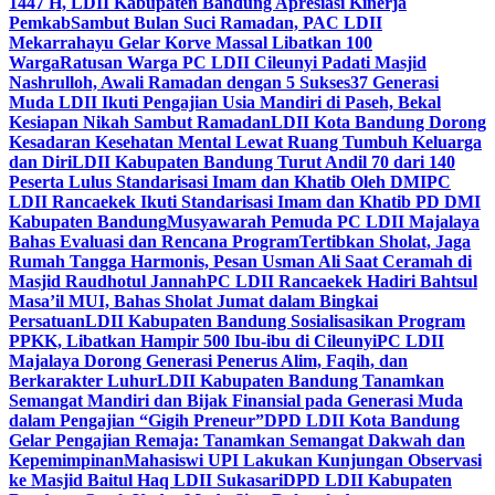
1447 H, LDII Kabupaten Bandung Apresiasi Kinerja
Pemkab
Sambut Bulan Suci Ramadan, PAC LDII
Mekarrahayu Gelar Korve Massal Libatkan 100
Warga
Ratusan Warga PC LDII Cileunyi Padati Masjid
Nashrulloh, Awali Ramadan dengan 5 Sukses
37 Generasi
Muda LDII Ikuti Pengajian Usia Mandiri di Paseh, Bekal
Kesiapan Nikah Sambut Ramadan
LDII Kota Bandung Dorong
Kesadaran Kesehatan Mental Lewat Ruang Tumbuh Keluarga
dan Diri
LDII Kabupaten Bandung Turut Andil 70 dari 140
Peserta Lulus Standarisasi Imam dan Khatib Oleh DMI
PC
LDII Rancaekek Ikuti Standarisasi Imam dan Khatib PD DMI
Kabupaten Bandung
Musyawarah Pemuda PC LDII Majalaya
Bahas Evaluasi dan Rencana Program
Tertibkan Sholat, Jaga
Rumah Tangga Harmonis, Pesan Usman Ali Saat Ceramah di
Masjid Raudhotul Jannah
PC LDII Rancaekek Hadiri Bahtsul
Masa’il MUI, Bahas Sholat Jumat dalam Bingkai
Persatuan
LDII Kabupaten Bandung Sosialisasikan Program
PPKK, Libatkan Hampir 500 Ibu-ibu di Cileunyi
PC LDII
Majalaya Dorong Generasi Penerus Alim, Faqih, dan
Berkarakter Luhur
LDII Kabupaten Bandung Tanamkan
Semangat Mandiri dan Bijak Finansial pada Generasi Muda
dalam Pengajian “Gigih Preneur”
DPD LDII Kota Bandung
Gelar Pengajian Remaja: Tanamkan Semangat Dakwah dan
Kepemimpinan
Mahasiswi UPI Lakukan Kunjungan Observasi
ke Masjid Baitul Haq LDII Sukasari
DPD LDII Kabupaten