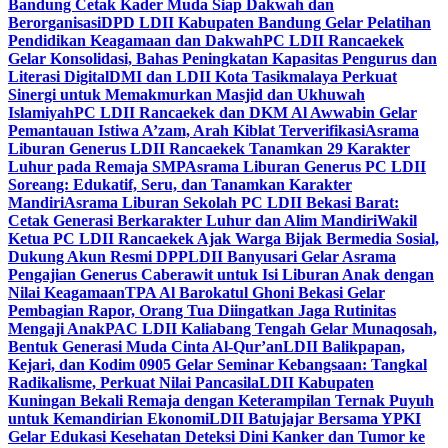
Bandung Cetak Kader Muda Siap Dakwah dan
Berorganisasi
DPD LDII Kabupaten Bandung Gelar Pelatihan
Pendidikan Keagamaan dan Dakwah
PC LDII Rancaekek
Gelar Konsolidasi, Bahas Peningkatan Kapasitas Pengurus dan
Literasi Digital
DMI dan LDII Kota Tasikmalaya Perkuat
Sinergi untuk Memakmurkan Masjid dan Ukhuwah
Islamiyah
PC LDII Rancaekek dan DKM Al Awwabin Gelar
Pemantauan Istiwa A’zam, Arah Kiblat Terverifikasi
Asrama
Liburan Generus LDII Rancaekek Tanamkan 29 Karakter
Luhur pada Remaja SMP
Asrama Liburan Generus PC LDII
Soreang: Edukatif, Seru, dan Tanamkan Karakter
Mandiri
Asrama Liburan Sekolah PC LDII Bekasi Barat:
Cetak Generasi Berkarakter Luhur dan Alim Mandiri
Wakil
Ketua PC LDII Rancaekek Ajak Warga Bijak Bermedia Sosial,
Dukung Akun Resmi DPP
LDII Banyusari Gelar Asrama
Pengajian Generus Caberawit untuk Isi Liburan Anak dengan
Nilai Keagamaan
TPA Al Barokatul Ghoni Bekasi Gelar
Pembagian Rapor, Orang Tua Diingatkan Jaga Rutinitas
Mengaji Anak
PAC LDII Kaliabang Tengah Gelar Munaqosah,
Bentuk Generasi Muda Cinta Al-Qur’an
LDII Balikpapan,
Kejari, dan Kodim 0905 Gelar Seminar Kebangsaan: Tangkal
Radikalisme, Perkuat Nilai Pancasila
LDII Kabupaten
Kuningan Bekali Remaja dengan Keterampilan Ternak Puyuh
untuk Kemandirian Ekonomi
LDII Batujajar Bersama YPKI
Gelar Edukasi Kesehatan Deteksi Dini Kanker dan Tumor ke