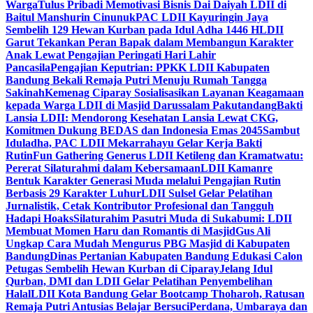
Warga
Tulus Pribadi Memotivasi Bisnis Dai Daiyah LDII di
Baitul Manshurin Cinunuk
PAC LDII Kayuringin Jaya
Sembelih 129 Hewan Kurban pada Idul Adha 1446 H
LDII
Garut Tekankan Peran Bapak dalam Membangun Karakter
Anak Lewat Pengajian Peringati Hari Lahir
Pancasila
Pengajian Keputrian: PPKK LDII Kabupaten
Bandung Bekali Remaja Putri Menuju Rumah Tangga
Sakinah
Kemenag Ciparay Sosialisasikan Layanan Keagamaan
kepada Warga LDII di Masjid Darussalam Pakutandang
Bakti
Lansia LDII: Mendorong Kesehatan Lansia Lewat CKG,
Komitmen Dukung BEDAS dan Indonesia Emas 2045
Sambut
Iduladha, PAC LDII Mekarrahayu Gelar Kerja Bakti
Rutin
Fun Gathering Generus LDII Ketileng dan Kramatwatu:
Pererat Silaturahmi dalam Kebersamaan
LDII Kamanre
Bentuk Karakter Generasi Muda melalui Pengajian Rutin
Berbasis 29 Karakter Luhur
LDII Sulsel Gelar Pelatihan
Jurnalistik, Cetak Kontributor Profesional dan Tangguh
Hadapi Hoaks
Silaturahim Pasutri Muda di Sukabumi: LDII
Membuat Momen Haru dan Romantis di Masjid
Gus Ali
Ungkap Cara Mudah Mengurus PBG Masjid di Kabupaten
Bandung
Dinas Pertanian Kabupaten Bandung Edukasi Calon
Petugas Sembelih Hewan Kurban di Ciparay
Jelang Idul
Qurban, DMI dan LDII Gelar Pelatihan Penyembelihan
Halal
LDII Kota Bandung Gelar Bootcamp Thoharoh, Ratusan
Remaja Putri Antusias Belajar Bersuci
Perdana, Umbaraya dan