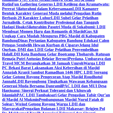
Rutin
Fun Gathering Generus LDII Ketileng dan Kramatwatu:
Pererat Silaturahmi dalam Kebersamaan
LDII Kamanre
Bentuk Karakter Generasi Muda melalui Pengajian Rutin
Berbasis 29 Karakter Luhur
LDII Sulsel Gelar Pelatihan
Jurnalistik, Cetak Kontributor Profesional dan Tangguh
Hadapi Hoaks
Silaturahim Pasutri Muda di Sukabumi: LDII
Membuat Momen Haru dan Romantis di Masjid
Gus Ali
Ungkap Cara Mudah Mengurus PBG Masjid di Kabupaten
Bandung
Dinas Pertanian Kabupaten Bandung Edukasi Calon
Petugas Sembelih Hewan Kurban di Ciparay
Jelang Idul
Qurban, DMI dan LDII Gelar Pelatihan Penyembelihan
Halal
LDII Kota Bandung Gelar Bootcamp Thoharoh, Ratusan
Remaja Putri Antusias Belajar Bersuci
Perdana, Umbaraya dan
Travel MCM Berangkatkan 38 Jamaah Umroh
Warga LDII
PC Bekasi Barat Laksanakan Aksi Kebersihan di Masjid
Annajah Kranji Sambut Ramadhan 1446 H
PC LDII Soreang
Gelar Gotong Royong Pengecoran Atap Masjid Roudhotul
Jannah
LDII Bayongbong Tingkatkan Wawasan Kebangsaan
Generasi Muda Bersama Danramil
PAC LDII dan MUI Desa
Hanjuang: Sinergi Perkuat Toleransi dan Ukhuwah
Islamiah
PAC LDII Tambaksari Gelar Pengajian Tafsir Qur’an
di Masjid Al Mukmin
Pembangunan Masjid Nurul Fatah di
Solear: Wujud Gotong Royong Warga LDII dan
Masyarakat
Pengajian Bulanan LDII Makassar: Brigjen Pol