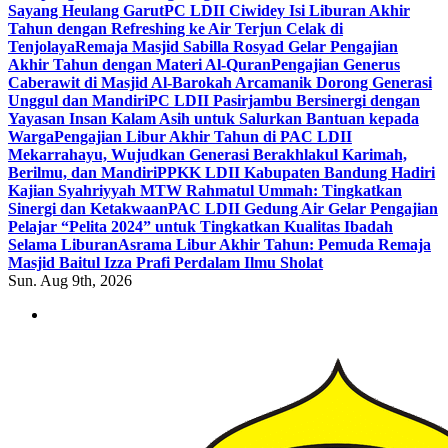
Sayang Heulang Garut
PC LDII Ciwidey Isi Liburan Akhir
Tahun dengan Refreshing ke Air Terjun Celak di
Tenjolaya
Remaja Masjid Sabilla Rosyad Gelar Pengajian
Akhir Tahun dengan Materi Al-Quran
Pengajian Generus
Caberawit di Masjid Al-Barokah Arcamanik Dorong Generasi
Unggul dan Mandiri
PC LDII Pasirjambu Bersinergi dengan
Yayasan Insan Kalam Asih untuk Salurkan Bantuan kepada
Warga
Pengajian Libur Akhir Tahun di PAC LDII
Mekarrahayu, Wujudkan Generasi Berakhlakul Karimah,
Berilmu, dan Mandiri
PPKK LDII Kabupaten Bandung Hadiri
Kajian Syahriyyah MTW Rahmatul Ummah: Tingkatkan
Sinergi dan Ketakwaan
PAC LDII Gedung Air Gelar Pengajian
Pelajar “Pelita 2024” untuk Tingkatkan Kualitas Ibadah
Selama Liburan
Asrama Libur Akhir Tahun: Pemuda Remaja
Masjid Baitul Izza Prafi Perdalam Ilmu Sholat
Sun. Aug 9th, 2026