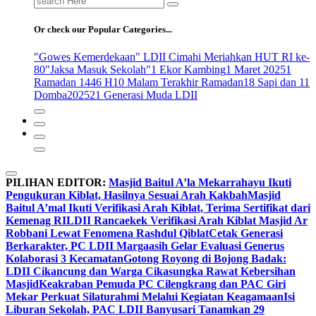
for:
Or check our Popular Categories...
"Gowes Kemerdekaan" LDII Cimahi Meriahkan HUT RI ke-
80
"Jaksa Masuk Sekolah"
1 Ekor Kambing
1 Maret 2025
1
Ramadan 1446 H
10 Malam Terakhir Ramadan
18 Sapi dan 11
Domba
2025
21 Generasi Muda LDII
PILIHAN EDITOR:
Masjid Baitul A’la Mekarrahayu Ikuti
Pengukuran Kiblat, Hasilnya Sesuai Arah Kakbah
Masjid
Baitul A’mal Ikuti Verifikasi Arah Kiblat, Terima Sertifikat dari
Kemenag RI
LDII Rancaekek Verifikasi Arah Kiblat Masjid Ar
Robbani Lewat Fenomena Rashdul Qiblat
Cetak Generasi
Berkarakter, PC LDII Margaasih Gelar Evaluasi Generus
Kolaborasi 3 Kecamatan
Gotong Royong di Bojong Badak:
LDII Cikancung dan Warga Cikasungka Rawat Kebersihan
Masjid
Keakraban Pemuda PC Cilengkrang dan PAC Giri
Mekar Perkuat Silaturahmi Melalui Kegiatan Keagamaan
Isi
Liburan Sekolah, PAC LDII Banyusari Tanamkan 29