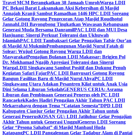
Travel MCM Berangkatkan 38 Jamaah Umroh
Warga LDII
PC Bekasi Barat Laksanakan Aksi Kebersihan di Masjid
Annajah Kranji Sambut Ramadhan 1446 H
PC LDII Soreang
Gelar Gotong Royong Pengecoran Atap Masjid Roudhotul
Jannah
LDII Bayongbong Tingkatkan Wawasan Kebangsaan
Generasi Muda Bersama Danramil
PAC LDII dan MUI Desa
Hanjuang: Sinergi Perkuat Toleransi dan Ukhuwah
Islamiah
PAC LDII Tambaksari Gelar Pengajian Tafsir Qur’an
di Masjid Al Mukmin
Pembangunan Masjid Nurul Fatah di
Solear: Wujud Gotong Royong Warga LDII dan
Masyarakat
Pengajian Bulanan LDII Makassar: Brigjen Pol
Dr. Mokhamad Ngajib Apresiasi Toleransi dan Sinergi
Warga
LDII Singkawang Sambut Positif dan Dukung Penuh
Kegiatan Safari Fajar
PAC LDII Banyusari Gotong Royong
Bangun Fasilitas Baru di Masjid Nurul Ahya
PC LDII
Singkawang Utara Adakan Pesantren Kilat untuk Anak Usia
Dini Selama Liburan Sekolah
GENERUS CERIA: Asrama
Liburan dan Pembinaan Generasi Penerus oleh PC LDII
Rancaekek
Kades Hadiri Pengajian Akhir Tahun PAC LDII
Mekarrahayu dengan Tema “Catatan Semesta”
DPD LDII
Kabupaten Cianjur Gelar Pengajian Akhir Tahun untuk
Generasi Penerus
KOSAN GU: LDII Jatiluhur Gelar Pengajian
Akhir Tahun untuk Generasi Unggul
Generus LDII Soreang
Gelar “Pesona Sahabat” di Masjid Manbaul Huda
Katapang
PC LDII Pangalengan Gelar Tadabur Alam di Pantai