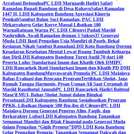
Arrabani Bojongloa
PC LDII Margaasih Hadiri Safari
Ramadan Bupati Bandung di Desa Rahayu
Safari Ramadan
1447 H, LDII Kabupaten Bandung Apresiasi Kinerja
Pemkab
Sambut Bulan Suci Ramadan, PAC LDII
Mekarrahayu Gelar Korve Massal Libatkan 100
Warga
Ratusan Warga PC LDII Cileunyi Padati Masjid
Nashrulloh, Awali Ramadan dengan 5 Sukses
37 Generasi
Muda LDII Ikuti Pengajian Usia Mandiri di Paseh, Bekal
Kesiapan Nikah Sambut Ramadan
LDII Kota Bandung Dorong
Kesadaran Kesehatan Mental Lewat Ruang Tumbuh Keluarga
dan Diri
LDII Kabupaten Bandung Turut Andil 70 dari 140
Peserta Lulus Standarisasi Imam dan Khatib Oleh DMI
PC
LDII Rancaekek Ikuti Standarisasi Imam dan Khatib PD DMI
Kabupaten Bandung
Musyawarah Pemuda PC LDII Majalaya
Bahas Evaluasi dan Rencana Program
Tertibkan Sholat, Jaga
Rumah Tangga Harmonis, Pesan Usman Ali Saat Ceramah di
Masjid Raudhotul Jannah
PC LDII Rancaekek Hadiri Bahtsul
Masa’il MUI, Bahas Sholat Jumat dalam Bingkai
Persatuan
LDII Kabupaten Bandung Sosialisasikan Program
PPKK, Libatkan Hampir 500 Ibu-ibu di Cileunyi
PC LDII
Majalaya Dorong Generasi Penerus Alim, Faqih, dan
Berkarakter Luhur
LDII Kabupaten Bandung Tanamkan
Semangat Mandiri dan Bijak Finansial pada Generasi Muda
dalam Pengajian “Gigih Preneur”
DPD LDII Kota Bandung
Gelar Pengajian Remaja: Tanamkan Semangat Dakwah dan