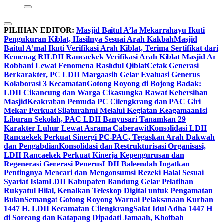
PILIHAN EDITOR:
Masjid Baitul A’la Mekarrahayu Ikuti
Pengukuran Kiblat, Hasilnya Sesuai Arah Kakbah
Masjid
Baitul A’mal Ikuti Verifikasi Arah Kiblat, Terima Sertifikat dari
Kemenag RI
LDII Rancaekek Verifikasi Arah Kiblat Masjid Ar
Robbani Lewat Fenomena Rashdul Qiblat
Cetak Generasi
Berkarakter, PC LDII Margaasih Gelar Evaluasi Generus
Kolaborasi 3 Kecamatan
Gotong Royong di Bojong Badak:
LDII Cikancung dan Warga Cikasungka Rawat Kebersihan
Masjid
Keakraban Pemuda PC Cilengkrang dan PAC Giri
Mekar Perkuat Silaturahmi Melalui Kegiatan Keagamaan
Isi
Liburan Sekolah, PAC LDII Banyusari Tanamkan 29
Karakter Luhur Lewat Asrama Caberawit
Konsolidasi LDII
Rancaekek Perkuat Sinergi PC-PAC, Tegaskan Arah Dakwah
dan Pengabdian
Konsolidasi dan Restrukturisasi Organisasi,
LDII Rancaekek Perkuat Kinerja Kepengurusan dan
Regenerasi Generasi Penerus
LDII Baleendah Ingatkan
Pentingnya Mencari dan Mengonsumsi Rezeki Halal Sesuai
Syariat Islam
LDII Kabupaten Bandung Gelar Pelatihan
Rukyatul Hilal, Kenalkan Teleskop Digital untuk Pengamatan
Bulan
Semangat Gotong Royong Warnai Pelaksanaan Kurban
1447 H. LDII Kecamatan Cilengkrang
Salat Idul Adha 1447 H
di Soreang dan Katapang Dipadati Jamaah, Khotbah