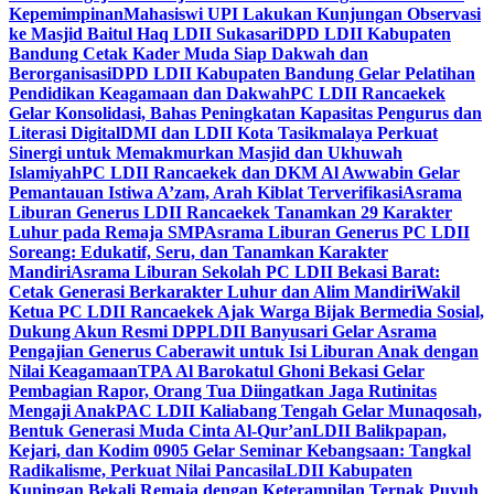
Kepemimpinan
Mahasiswi UPI Lakukan Kunjungan Observasi
ke Masjid Baitul Haq LDII Sukasari
DPD LDII Kabupaten
Bandung Cetak Kader Muda Siap Dakwah dan
Berorganisasi
DPD LDII Kabupaten Bandung Gelar Pelatihan
Pendidikan Keagamaan dan Dakwah
PC LDII Rancaekek
Gelar Konsolidasi, Bahas Peningkatan Kapasitas Pengurus dan
Literasi Digital
DMI dan LDII Kota Tasikmalaya Perkuat
Sinergi untuk Memakmurkan Masjid dan Ukhuwah
Islamiyah
PC LDII Rancaekek dan DKM Al Awwabin Gelar
Pemantauan Istiwa A’zam, Arah Kiblat Terverifikasi
Asrama
Liburan Generus LDII Rancaekek Tanamkan 29 Karakter
Luhur pada Remaja SMP
Asrama Liburan Generus PC LDII
Soreang: Edukatif, Seru, dan Tanamkan Karakter
Mandiri
Asrama Liburan Sekolah PC LDII Bekasi Barat:
Cetak Generasi Berkarakter Luhur dan Alim Mandiri
Wakil
Ketua PC LDII Rancaekek Ajak Warga Bijak Bermedia Sosial,
Dukung Akun Resmi DPP
LDII Banyusari Gelar Asrama
Pengajian Generus Caberawit untuk Isi Liburan Anak dengan
Nilai Keagamaan
TPA Al Barokatul Ghoni Bekasi Gelar
Pembagian Rapor, Orang Tua Diingatkan Jaga Rutinitas
Mengaji Anak
PAC LDII Kaliabang Tengah Gelar Munaqosah,
Bentuk Generasi Muda Cinta Al-Qur’an
LDII Balikpapan,
Kejari, dan Kodim 0905 Gelar Seminar Kebangsaan: Tangkal
Radikalisme, Perkuat Nilai Pancasila
LDII Kabupaten
Kuningan Bekali Remaja dengan Keterampilan Ternak Puyuh