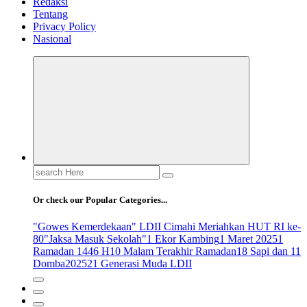
Redaksi
Tentang
Privacy Policy
Nasional
Search
for:
Or check our Popular Categories...
"Gowes Kemerdekaan" LDII Cimahi Meriahkan HUT RI ke-
80
"Jaksa Masuk Sekolah"
1 Ekor Kambing
1 Maret 2025
1
Ramadan 1446 H
10 Malam Terakhir Ramadan
18 Sapi dan 11
Domba
2025
21 Generasi Muda LDII