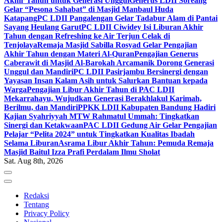
Akhir Tahun untuk Generasi Unggul
Generus LDII Soreang
Gelar “Pesona Sahabat” di Masjid Manbaul Huda
Katapang
PC LDII Pangalengan Gelar Tadabur Alam di Pantai
Sayang Heulang Garut
PC LDII Ciwidey Isi Liburan Akhir
Tahun dengan Refreshing ke Air Terjun Celak di
Tenjolaya
Remaja Masjid Sabilla Rosyad Gelar Pengajian
Akhir Tahun dengan Materi Al-Quran
Pengajian Generus
Caberawit di Masjid Al-Barokah Arcamanik Dorong Generasi
Unggul dan Mandiri
PC LDII Pasirjambu Bersinergi dengan
Yayasan Insan Kalam Asih untuk Salurkan Bantuan kepada
Warga
Pengajian Libur Akhir Tahun di PAC LDII
Mekarrahayu, Wujudkan Generasi Berakhlakul Karimah,
Berilmu, dan Mandiri
PPKK LDII Kabupaten Bandung Hadiri
Kajian Syahriyyah MTW Rahmatul Ummah: Tingkatkan
Sinergi dan Ketakwaan
PAC LDII Gedung Air Gelar Pengajian
Pelajar “Pelita 2024” untuk Tingkatkan Kualitas Ibadah
Selama Liburan
Asrama Libur Akhir Tahun: Pemuda Remaja
Masjid Baitul Izza Prafi Perdalam Ilmu Sholat
Sat. Aug 8th, 2026
Redaksi
Tentang
Privacy Policy