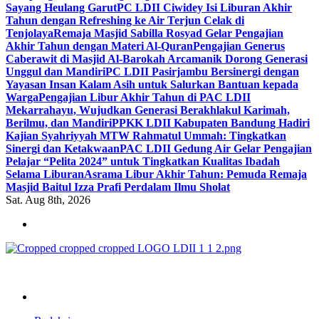
Sayang Heulang Garut
PC LDII Ciwidey Isi Liburan Akhir
Tahun dengan Refreshing ke Air Terjun Celak di
Tenjolaya
Remaja Masjid Sabilla Rosyad Gelar Pengajian
Akhir Tahun dengan Materi Al-Quran
Pengajian Generus
Caberawit di Masjid Al-Barokah Arcamanik Dorong Generasi
Unggul dan Mandiri
PC LDII Pasirjambu Bersinergi dengan
Yayasan Insan Kalam Asih untuk Salurkan Bantuan kepada
Warga
Pengajian Libur Akhir Tahun di PAC LDII
Mekarrahayu, Wujudkan Generasi Berakhlakul Karimah,
Berilmu, dan Mandiri
PPKK LDII Kabupaten Bandung Hadiri
Kajian Syahriyyah MTW Rahmatul Ummah: Tingkatkan
Sinergi dan Ketakwaan
PAC LDII Gedung Air Gelar Pengajian
Pelajar “Pelita 2024” untuk Tingkatkan Kualitas Ibadah
Selama Liburan
Asrama Libur Akhir Tahun: Pemuda Remaja
Masjid Baitul Izza Prafi Perdalam Ilmu Sholat
Sat. Aug 8th, 2026
ldiikabbandung.or.id