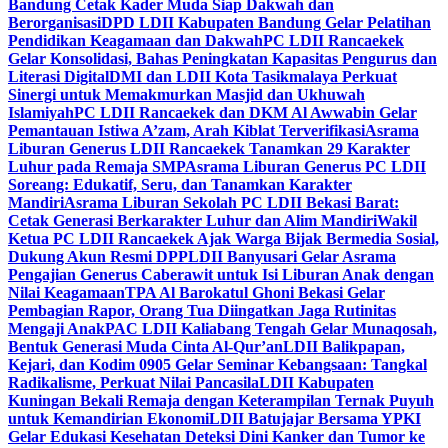
Bandung Cetak Kader Muda Siap Dakwah dan
Berorganisasi
DPD LDII Kabupaten Bandung Gelar Pelatihan
Pendidikan Keagamaan dan Dakwah
PC LDII Rancaekek
Gelar Konsolidasi, Bahas Peningkatan Kapasitas Pengurus dan
Literasi Digital
DMI dan LDII Kota Tasikmalaya Perkuat
Sinergi untuk Memakmurkan Masjid dan Ukhuwah
Islamiyah
PC LDII Rancaekek dan DKM Al Awwabin Gelar
Pemantauan Istiwa A’zam, Arah Kiblat Terverifikasi
Asrama
Liburan Generus LDII Rancaekek Tanamkan 29 Karakter
Luhur pada Remaja SMP
Asrama Liburan Generus PC LDII
Soreang: Edukatif, Seru, dan Tanamkan Karakter
Mandiri
Asrama Liburan Sekolah PC LDII Bekasi Barat:
Cetak Generasi Berkarakter Luhur dan Alim Mandiri
Wakil
Ketua PC LDII Rancaekek Ajak Warga Bijak Bermedia Sosial,
Dukung Akun Resmi DPP
LDII Banyusari Gelar Asrama
Pengajian Generus Caberawit untuk Isi Liburan Anak dengan
Nilai Keagamaan
TPA Al Barokatul Ghoni Bekasi Gelar
Pembagian Rapor, Orang Tua Diingatkan Jaga Rutinitas
Mengaji Anak
PAC LDII Kaliabang Tengah Gelar Munaqosah,
Bentuk Generasi Muda Cinta Al-Qur’an
LDII Balikpapan,
Kejari, dan Kodim 0905 Gelar Seminar Kebangsaan: Tangkal
Radikalisme, Perkuat Nilai Pancasila
LDII Kabupaten
Kuningan Bekali Remaja dengan Keterampilan Ternak Puyuh
untuk Kemandirian Ekonomi
LDII Batujajar Bersama YPKI
Gelar Edukasi Kesehatan Deteksi Dini Kanker dan Tumor ke