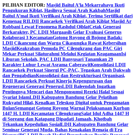
Skip
PILIHAN EDITOR:
Masjid Baitul A’la Mekarrahayu Ikuti
to
Pengukuran Kiblat, Hasilnya Sesuai Arah Kakbah
Masjid
content
Baitul A’mal Ikuti Verifikasi Arah Kiblat, Terima Sertifikat dari
Kemenag RI
LDII Rancaekek Verifikasi Arah Kiblat Masjid Ar
Robbani Lewat Fenomena Rashdul Qiblat
Cetak Generasi
Berkarakter, PC LDII Margaasih Gelar Evaluasi Generus
Kolaborasi 3 Kecamatan
Gotong Royong di Bojong Badak:
LDII Cikancung dan Warga Cikasungka Rawat Kebersihan
Masjid
Keakraban Pemuda PC Cilengkrang dan PAC Giri
Mekar Perkuat Silaturahmi Melalui Kegiatan Keagamaan
Isi
Liburan Sekolah, PAC LDII Banyusari Tanamkan 29
Karakter Luhur Lewat Asrama Caberawit
Konsolidasi LDII
Rancaekek Perkuat Sinergi PC-PAC, Tegaskan Arah Dakwah
dan Pengabdian
Konsolidasi dan Restrukturisasi Organisasi,
LDII Rancaekek Perkuat Kinerja Kepengurusan dan
Regenerasi Generasi Penerus
LDII Baleendah Ingatkan
Pentingnya Mencari dan Mengonsumsi Rezeki Halal Sesuai
Syariat Islam
LDII Kabupaten Bandung Gelar Pelatihan
Rukyatul Hilal, Kenalkan Teleskop Digital untuk Pengamatan
Bulan
Semangat Gotong Royong Warnai Pelaksanaan Kurban
1447 H. LDII Kecamatan Cilengkrang
Salat Idul Adha 1447 H
di Soreang dan Katapang Dipadati Jamaah, Khotbah
Tekankan Kepedulian Sosial
LDII Kabupaten Bandung Gelar
Seminar Generasi Muda, Bahas Kenakalan Remaja di Era