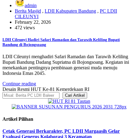
admin
Berita Masjid
,
LDII Kabupaten Bandung
,
PC LDII
CILEUNYI
February 22, 2026
472 views
LDII Cileunyi Hadiri Safari Ramadan dan Tarawih Keliling Bupati
Bandung di Bojongsoang
LDII Cileunyi menghadiri Safari Ramadan dan Tarawih Keliling
Bupati Bandung Dadang Supriatna di Bojongsoang. Kegiatan ini
menekankan pentingnya pembinaan generasi muda menuju
Indonesia Emas 2045.
Continue reading
Desain Resmi HUT Ke-81 Kemerdekaan RI
Cari Artikel
Artikel Pilihan
Cetak Generasi Berkarakter, PC LDII Margaasih Gelar
Evaluasi Generus Kolaborasi 3 Kecamatan