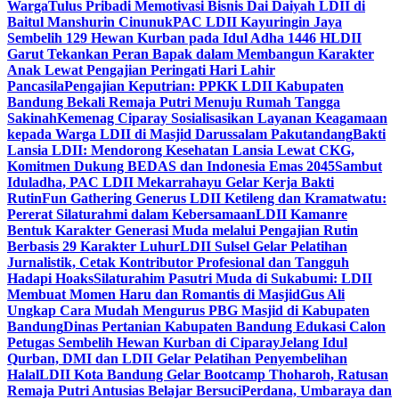
Warga
Tulus Pribadi Memotivasi Bisnis Dai Daiyah LDII di
Baitul Manshurin Cinunuk
PAC LDII Kayuringin Jaya
Sembelih 129 Hewan Kurban pada Idul Adha 1446 H
LDII
Garut Tekankan Peran Bapak dalam Membangun Karakter
Anak Lewat Pengajian Peringati Hari Lahir
Pancasila
Pengajian Keputrian: PPKK LDII Kabupaten
Bandung Bekali Remaja Putri Menuju Rumah Tangga
Sakinah
Kemenag Ciparay Sosialisasikan Layanan Keagamaan
kepada Warga LDII di Masjid Darussalam Pakutandang
Bakti
Lansia LDII: Mendorong Kesehatan Lansia Lewat CKG,
Komitmen Dukung BEDAS dan Indonesia Emas 2045
Sambut
Iduladha, PAC LDII Mekarrahayu Gelar Kerja Bakti
Rutin
Fun Gathering Generus LDII Ketileng dan Kramatwatu:
Pererat Silaturahmi dalam Kebersamaan
LDII Kamanre
Bentuk Karakter Generasi Muda melalui Pengajian Rutin
Berbasis 29 Karakter Luhur
LDII Sulsel Gelar Pelatihan
Jurnalistik, Cetak Kontributor Profesional dan Tangguh
Hadapi Hoaks
Silaturahim Pasutri Muda di Sukabumi: LDII
Membuat Momen Haru dan Romantis di Masjid
Gus Ali
Ungkap Cara Mudah Mengurus PBG Masjid di Kabupaten
Bandung
Dinas Pertanian Kabupaten Bandung Edukasi Calon
Petugas Sembelih Hewan Kurban di Ciparay
Jelang Idul
Qurban, DMI dan LDII Gelar Pelatihan Penyembelihan
Halal
LDII Kota Bandung Gelar Bootcamp Thoharoh, Ratusan
Remaja Putri Antusias Belajar Bersuci
Perdana, Umbaraya dan