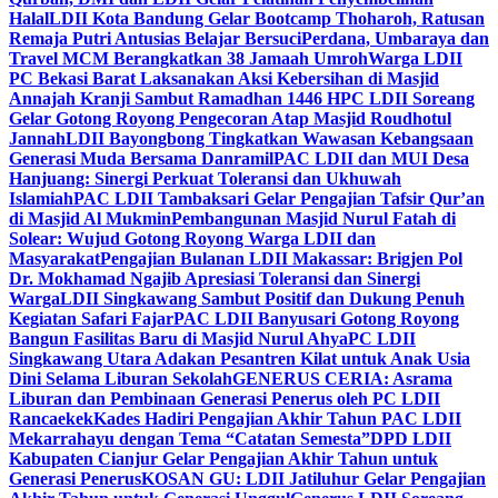
Halal
LDII Kota Bandung Gelar Bootcamp Thoharoh, Ratusan
Remaja Putri Antusias Belajar Bersuci
Perdana, Umbaraya dan
Travel MCM Berangkatkan 38 Jamaah Umroh
Warga LDII
PC Bekasi Barat Laksanakan Aksi Kebersihan di Masjid
Annajah Kranji Sambut Ramadhan 1446 H
PC LDII Soreang
Gelar Gotong Royong Pengecoran Atap Masjid Roudhotul
Jannah
LDII Bayongbong Tingkatkan Wawasan Kebangsaan
Generasi Muda Bersama Danramil
PAC LDII dan MUI Desa
Hanjuang: Sinergi Perkuat Toleransi dan Ukhuwah
Islamiah
PAC LDII Tambaksari Gelar Pengajian Tafsir Qur’an
di Masjid Al Mukmin
Pembangunan Masjid Nurul Fatah di
Solear: Wujud Gotong Royong Warga LDII dan
Masyarakat
Pengajian Bulanan LDII Makassar: Brigjen Pol
Dr. Mokhamad Ngajib Apresiasi Toleransi dan Sinergi
Warga
LDII Singkawang Sambut Positif dan Dukung Penuh
Kegiatan Safari Fajar
PAC LDII Banyusari Gotong Royong
Bangun Fasilitas Baru di Masjid Nurul Ahya
PC LDII
Singkawang Utara Adakan Pesantren Kilat untuk Anak Usia
Dini Selama Liburan Sekolah
GENERUS CERIA: Asrama
Liburan dan Pembinaan Generasi Penerus oleh PC LDII
Rancaekek
Kades Hadiri Pengajian Akhir Tahun PAC LDII
Mekarrahayu dengan Tema “Catatan Semesta”
DPD LDII
Kabupaten Cianjur Gelar Pengajian Akhir Tahun untuk
Generasi Penerus
KOSAN GU: LDII Jatiluhur Gelar Pengajian