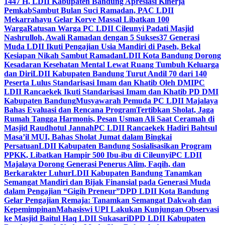
1447 H, LDII Kabupaten Bandung Apresiasi Kinerja
Pemkab
Sambut Bulan Suci Ramadan, PAC LDII
Mekarrahayu Gelar Korve Massal Libatkan 100
Warga
Ratusan Warga PC LDII Cileunyi Padati Masjid
Nashrulloh, Awali Ramadan dengan 5 Sukses
37 Generasi
Muda LDII Ikuti Pengajian Usia Mandiri di Paseh, Bekal
Kesiapan Nikah Sambut Ramadan
LDII Kota Bandung Dorong
Kesadaran Kesehatan Mental Lewat Ruang Tumbuh Keluarga
dan Diri
LDII Kabupaten Bandung Turut Andil 70 dari 140
Peserta Lulus Standarisasi Imam dan Khatib Oleh DMI
PC
LDII Rancaekek Ikuti Standarisasi Imam dan Khatib PD DMI
Kabupaten Bandung
Musyawarah Pemuda PC LDII Majalaya
Bahas Evaluasi dan Rencana Program
Tertibkan Sholat, Jaga
Rumah Tangga Harmonis, Pesan Usman Ali Saat Ceramah di
Masjid Raudhotul Jannah
PC LDII Rancaekek Hadiri Bahtsul
Masa’il MUI, Bahas Sholat Jumat dalam Bingkai
Persatuan
LDII Kabupaten Bandung Sosialisasikan Program
PPKK, Libatkan Hampir 500 Ibu-ibu di Cileunyi
PC LDII
Majalaya Dorong Generasi Penerus Alim, Faqih, dan
Berkarakter Luhur
LDII Kabupaten Bandung Tanamkan
Semangat Mandiri dan Bijak Finansial pada Generasi Muda
dalam Pengajian “Gigih Preneur”
DPD LDII Kota Bandung
Gelar Pengajian Remaja: Tanamkan Semangat Dakwah dan
Kepemimpinan
Mahasiswi UPI Lakukan Kunjungan Observasi
ke Masjid Baitul Haq LDII Sukasari
DPD LDII Kabupaten