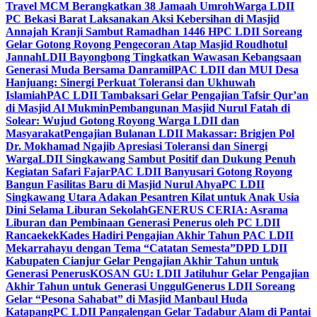
Travel MCM Berangkatkan 38 Jamaah Umroh
Warga LDII
PC Bekasi Barat Laksanakan Aksi Kebersihan di Masjid
Annajah Kranji Sambut Ramadhan 1446 H
PC LDII Soreang
Gelar Gotong Royong Pengecoran Atap Masjid Roudhotul
Jannah
LDII Bayongbong Tingkatkan Wawasan Kebangsaan
Generasi Muda Bersama Danramil
PAC LDII dan MUI Desa
Hanjuang: Sinergi Perkuat Toleransi dan Ukhuwah
Islamiah
PAC LDII Tambaksari Gelar Pengajian Tafsir Qur’an
di Masjid Al Mukmin
Pembangunan Masjid Nurul Fatah di
Solear: Wujud Gotong Royong Warga LDII dan
Masyarakat
Pengajian Bulanan LDII Makassar: Brigjen Pol
Dr. Mokhamad Ngajib Apresiasi Toleransi dan Sinergi
Warga
LDII Singkawang Sambut Positif dan Dukung Penuh
Kegiatan Safari Fajar
PAC LDII Banyusari Gotong Royong
Bangun Fasilitas Baru di Masjid Nurul Ahya
PC LDII
Singkawang Utara Adakan Pesantren Kilat untuk Anak Usia
Dini Selama Liburan Sekolah
GENERUS CERIA: Asrama
Liburan dan Pembinaan Generasi Penerus oleh PC LDII
Rancaekek
Kades Hadiri Pengajian Akhir Tahun PAC LDII
Mekarrahayu dengan Tema “Catatan Semesta”
DPD LDII
Kabupaten Cianjur Gelar Pengajian Akhir Tahun untuk
Generasi Penerus
KOSAN GU: LDII Jatiluhur Gelar Pengajian
Akhir Tahun untuk Generasi Unggul
Generus LDII Soreang
Gelar “Pesona Sahabat” di Masjid Manbaul Huda
Katapang
PC LDII Pangalengan Gelar Tadabur Alam di Pantai