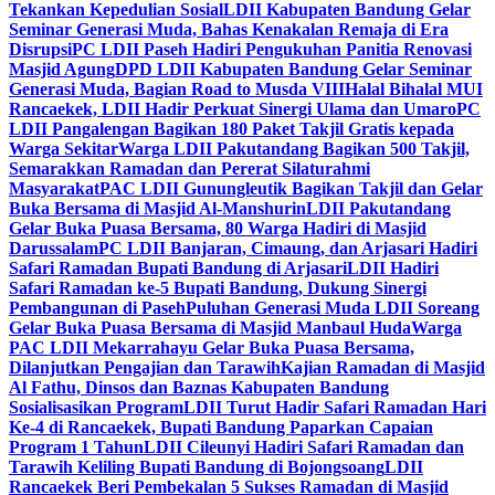
Tekankan Kepedulian Sosial
LDII Kabupaten Bandung Gelar
Seminar Generasi Muda, Bahas Kenakalan Remaja di Era
Disrupsi
PC LDII Paseh Hadiri Pengukuhan Panitia Renovasi
Masjid Agung
DPD LDII Kabupaten Bandung Gelar Seminar
Generasi Muda, Bagian Road to Musda VIII
Halal Bihalal MUI
Rancaekek, LDII Hadir Perkuat Sinergi Ulama dan Umaro
PC
LDII Pangalengan Bagikan 180 Paket Takjil Gratis kepada
Warga Sekitar
Warga LDII Pakutandang Bagikan 500 Takjil,
Semarakkan Ramadan dan Pererat Silaturahmi
Masyarakat
PAC LDII Gunungleutik Bagikan Takjil dan Gelar
Buka Bersama di Masjid Al-Manshurin
LDII Pakutandang
Gelar Buka Puasa Bersama, 80 Warga Hadiri di Masjid
Darussalam
PC LDII Banjaran, Cimaung, dan Arjasari Hadiri
Safari Ramadan Bupati Bandung di Arjasari
LDII Hadiri
Safari Ramadan ke-5 Bupati Bandung, Dukung Sinergi
Pembangunan di Paseh
Puluhan Generasi Muda LDII Soreang
Gelar Buka Puasa Bersama di Masjid Manbaul Huda
Warga
PAC LDII Mekarrahayu Gelar Buka Puasa Bersama,
Dilanjutkan Pengajian dan Tarawih
Kajian Ramadan di Masjid
Al Fathu, Dinsos dan Baznas Kabupaten Bandung
Sosialisasikan Program
LDII Turut Hadir Safari Ramadan Hari
Ke-4 di Rancaekek, Bupati Bandung Paparkan Capaian
Program 1 Tahun
LDII Cileunyi Hadiri Safari Ramadan dan
Tarawih Keliling Bupati Bandung di Bojongsoang
LDII
Rancaekek Beri Pembekalan 5 Sukses Ramadan di Masjid