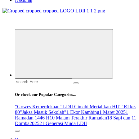
Nasional
ldiikabbandung.or.id
Search
for:
Or check our Popular Categories...
"Gowes Kemerdekaan" LDII Cimahi Meriahkan HUT RI ke-
80
"Jaksa Masuk Sekolah"
1 Ekor Kambing
1 Maret 2025
1
Ramadan 1446 H
10 Malam Terakhir Ramadan
18 Sapi dan 11
Domba
2025
21 Generasi Muda LDII