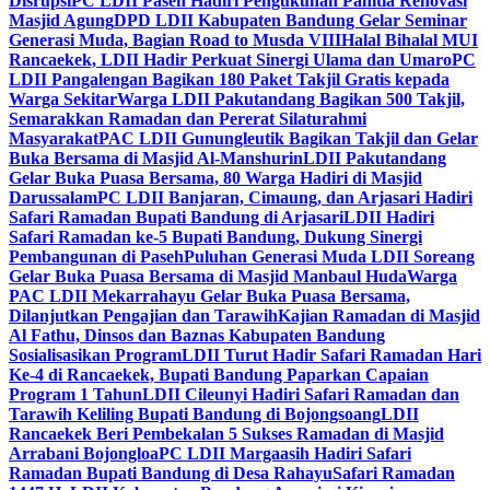
Disrupsi
PC LDII Paseh Hadiri Pengukuhan Panitia Renovasi
Masjid Agung
DPD LDII Kabupaten Bandung Gelar Seminar
Generasi Muda, Bagian Road to Musda VIII
Halal Bihalal MUI
Rancaekek, LDII Hadir Perkuat Sinergi Ulama dan Umaro
PC
LDII Pangalengan Bagikan 180 Paket Takjil Gratis kepada
Warga Sekitar
Warga LDII Pakutandang Bagikan 500 Takjil,
Semarakkan Ramadan dan Pererat Silaturahmi
Masyarakat
PAC LDII Gunungleutik Bagikan Takjil dan Gelar
Buka Bersama di Masjid Al-Manshurin
LDII Pakutandang
Gelar Buka Puasa Bersama, 80 Warga Hadiri di Masjid
Darussalam
PC LDII Banjaran, Cimaung, dan Arjasari Hadiri
Safari Ramadan Bupati Bandung di Arjasari
LDII Hadiri
Safari Ramadan ke-5 Bupati Bandung, Dukung Sinergi
Pembangunan di Paseh
Puluhan Generasi Muda LDII Soreang
Gelar Buka Puasa Bersama di Masjid Manbaul Huda
Warga
PAC LDII Mekarrahayu Gelar Buka Puasa Bersama,
Dilanjutkan Pengajian dan Tarawih
Kajian Ramadan di Masjid
Al Fathu, Dinsos dan Baznas Kabupaten Bandung
Sosialisasikan Program
LDII Turut Hadir Safari Ramadan Hari
Ke-4 di Rancaekek, Bupati Bandung Paparkan Capaian
Program 1 Tahun
LDII Cileunyi Hadiri Safari Ramadan dan
Tarawih Keliling Bupati Bandung di Bojongsoang
LDII
Rancaekek Beri Pembekalan 5 Sukses Ramadan di Masjid
Arrabani Bojongloa
PC LDII Margaasih Hadiri Safari
Ramadan Bupati Bandung di Desa Rahayu
Safari Ramadan