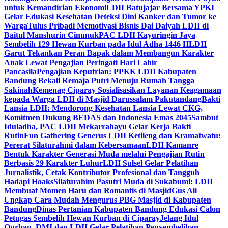
untuk Kemandirian Ekonomi
LDII Batujajar Bersama YPKI
Gelar Edukasi Kesehatan Deteksi Dini Kanker dan Tumor ke
Warga
Tulus Pribadi Memotivasi Bisnis Dai Daiyah LDII di
Baitul Manshurin Cinunuk
PAC LDII Kayuringin Jaya
Sembelih 129 Hewan Kurban pada Idul Adha 1446 H
LDII
Garut Tekankan Peran Bapak dalam Membangun Karakter
Anak Lewat Pengajian Peringati Hari Lahir
Pancasila
Pengajian Keputrian: PPKK LDII Kabupaten
Bandung Bekali Remaja Putri Menuju Rumah Tangga
Sakinah
Kemenag Ciparay Sosialisasikan Layanan Keagamaan
kepada Warga LDII di Masjid Darussalam Pakutandang
Bakti
Lansia LDII: Mendorong Kesehatan Lansia Lewat CKG,
Komitmen Dukung BEDAS dan Indonesia Emas 2045
Sambut
Iduladha, PAC LDII Mekarrahayu Gelar Kerja Bakti
Rutin
Fun Gathering Generus LDII Ketileng dan Kramatwatu:
Pererat Silaturahmi dalam Kebersamaan
LDII Kamanre
Bentuk Karakter Generasi Muda melalui Pengajian Rutin
Berbasis 29 Karakter Luhur
LDII Sulsel Gelar Pelatihan
Jurnalistik, Cetak Kontributor Profesional dan Tangguh
Hadapi Hoaks
Silaturahim Pasutri Muda di Sukabumi: LDII
Membuat Momen Haru dan Romantis di Masjid
Gus Ali
Ungkap Cara Mudah Mengurus PBG Masjid di Kabupaten
Bandung
Dinas Pertanian Kabupaten Bandung Edukasi Calon
Petugas Sembelih Hewan Kurban di Ciparay
Jelang Idul
Qurban, DMI dan LDII Gelar Pelatihan Penyembelihan