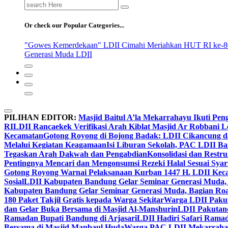
Search
for:
Or check our Popular Categories...
"Gowes Kemerdekaan" LDII Cimahi Meriahkan HUT RI ke-8
Generasi Muda LDII
PILIHAN EDITOR:
Masjid Baitul A’la Mekarrahayu Ikuti Pen
RI
LDII Rancaekek Verifikasi Arah Kiblat Masjid Ar Robbani 
Kecamatan
Gotong Royong di Bojong Badak: LDII Cikancung 
Melalui Kegiatan Keagamaan
Isi Liburan Sekolah, PAC LDII B
Tegaskan Arah Dakwah dan Pengabdian
Konsolidasi dan Restr
Pentingnya Mencari dan Mengonsumsi Rezeki Halal Sesuai Syari
Gotong Royong Warnai Pelaksanaan Kurban 1447 H. LDII Kec
Sosial
LDII Kabupaten Bandung Gelar Seminar Generasi Muda, 
Kabupaten Bandung Gelar Seminar Generasi Muda, Bagian Roa
180 Paket Takjil Gratis kepada Warga Sekitar
Warga LDII Pakut
dan Gelar Buka Bersama di Masjid Al-Manshurin
LDII Pakutand
Ramadan Bupati Bandung di Arjasari
LDII Hadiri Safari Rama
Bersama di Masjid Manbaul Huda
Warga PAC LDII Mekarrahayu