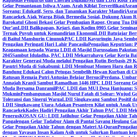
Kapasitas Pengurus dan Literasi Digital
DMI dan LDII Kota Tas
Gelar Pemantauan Istiwa A’zam, Arah Kiblat Terverifikasi
Asram
Soreang: Edukatif, Seru, dan Tanamkan Karakter Mandiri
Asra
Rancaekek Ajak Warga Bijak Bermedia Sosial, Dukung Akun 
Barokatul Ghoni Bekasi Gelar Pembagian Rapor, Orang Tua Dii
Qur’an
LDII Balikpapan, Kejari, dan Kodim 0905 Gelar Seminar
Ternak Puyuh untuk Kemandirian Ekonomi
LDII Batujajar Be
di Baitul Manshurin Cinunuk
PAC LDII Kayuringin Jaya Sembe
Pengajian Peringati Hari Lahir Pancasila
Pengajian Keputrian:
Keagamaan kepada Warga LDII di Masjid Darussalam Pakuta
2045
Sambut Iduladha, PAC LDII Mekarrahayu Gelar Kerja Bak
Karakter Generasi Muda melalui Pengajian Rutin Berbasis 29 
Pasutri Muda di Sukabumi: LDII Membuat Momen Haru dan Ro
Bandung Edukasi Calon Petugas Sembelih Hewan Kurban di Ci
Ratusan Remaja Putri Antusias Belajar Bersuci
Perdana, Umbar
Annajah Kranji Sambut Ramadhan 1446 H
PC LDII Soreang Ge
Muda Bersama Danramil
PAC LDII dan MUI Desa Hanjuang: Si
Mukmin
Pembangunan Masjid Nurul Fatah di Solear: Wujud G
Toleransi dan Sinergi Warga
LDII Singkawang Sambut Positif d
LDII Singkawang Utara Adakan Pesantren Kilat untuk Anak Us
Rancaekek
Kades Hadiri Pengajian Akhir Tahun PAC LDII Me
Penerus
KOSAN GU: LDII Jatiluhur Gelar Pengajian Akhir Tah
Pangalengan Gelar Tadabur Alam di Pantai Sayang Heulang Ga
Gelar Pengajian Akhir Tahun dengan Materi Al-Quran
Pengajia
dengan Yayasan Insan Kalam Asih untuk Salurkan Bantuan ke