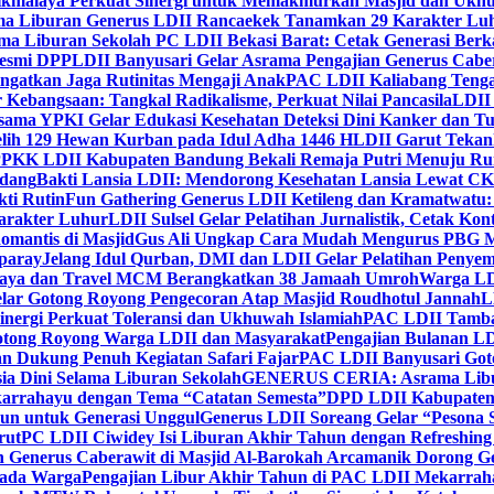
ikmalaya Perkuat Sinergi untuk Memakmurkan Masjid dan Ukhu
a Liburan Generus LDII Rancaekek Tanamkan 29 Karakter Lu
ma Liburan Sekolah PC LDII Bekasi Barat: Cetak Generasi Berk
Resmi DPP
LDII Banyusari Gelar Asrama Pengajian Generus Cabe
ngatkan Jaga Rutinitas Mengaji Anak
PAC LDII Kaliabang Tenga
 Kebangsaan: Tangkal Radikalisme, Perkuat Nilai Pancasila
LDII
rsama YPKI Gelar Edukasi Kesehatan Deteksi Dini Kanker dan 
lih 129 Hewan Kurban pada Idul Adha 1446 H
LDII Garut Teka
 PPKK LDII Kabupaten Bandung Bekali Remaja Putri Menuju R
ndang
Bakti Lansia LDII: Mendorong Kesehatan Lansia Lewat 
ti Rutin
Fun Gathering Generus LDII Ketileng dan Kramatwatu:
Karakter Luhur
LDII Sulsel Gelar Pelatihan Jurnalistik, Cetak Ko
mantis di Masjid
Gus Ali Ungkap Cara Mudah Mengurus PBG M
paray
Jelang Idul Qurban, DMI dan LDII Gelar Pelatihan Penyem
aya dan Travel MCM Berangkatkan 38 Jamaah Umroh
Warga LDI
lar Gotong Royong Pengecoran Atap Masjid Roudhotul Jannah
L
nergi Perkuat Toleransi dan Ukhuwah Islamiah
PAC LDII Tambaks
otong Royong Warga LDII dan Masyarakat
Pengajian Bulanan LD
an Dukung Penuh Kegiatan Safari Fajar
PAC LDII Banyusari Goto
ia Dini Selama Liburan Sekolah
GENERUS CERIA: Asrama Libura
karrahayu dengan Tema “Catatan Semesta”
DPD LDII Kabupaten 
un untuk Generasi Unggul
Generus LDII Soreang Gelar “Pesona
rut
PC LDII Ciwidey Isi Liburan Akhir Tahun dengan Refreshing 
n Generus Caberawit di Masjid Al-Barokah Arcamanik Dorong G
pada Warga
Pengajian Libur Akhir Tahun di PAC LDII Mekarrah