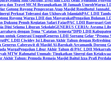
paray
Jelang Idul Qurban, DMI dan LDII Gelar Pelatihan Penyem
aya dan Travel MCM Berangkatkan 38 Jamaah Umroh
Warga LDI
lar Gotong Royong Pengecoran Atap Masjid Roudhotul Jannah
L
nergi Perkuat Toleransi dan Ukhuwah Islamiah
PAC LDII Tambaks
otong Royong Warga LDII dan Masyarakat
Pengajian Bulanan LD
an Dukung Penuh Kegiatan Safari Fajar
PAC LDII Banyusari Goto
ia Dini Selama Liburan Sekolah
GENERUS CERIA: Asrama Libura
karrahayu dengan Tema “Catatan Semesta”
DPD LDII Kabupaten 
un untuk Generasi Unggul
Generus LDII Soreang Gelar “Pesona
rut
PC LDII Ciwidey Isi Liburan Akhir Tahun dengan Refreshing 
n Generus Caberawit di Masjid Al-Barokah Arcamanik Dorong G
pada Warga
Pengajian Libur Akhir Tahun di PAC LDII Mekarrah
yyah MTW Rahmatul Ummah: Tingkatkan Sinergi dan Ketakwaa
r Akhir Tahun: Pemuda Remaja Masjid Baitul Izza Prafi Perdala