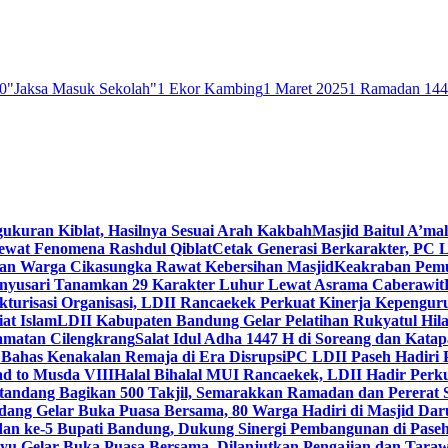
0
"Jaksa Masuk Sekolah"
1 Ekor Kambing
1 Maret 2025
1 Ramadan 14
gukuran Kiblat, Hasilnya Sesuai Arah Kakbah
Masjid Baitul A’mal
Lewat Fenomena Rashdul Qiblat
Cetak Generasi Berkarakter, PC L
dan Warga Cikasungka Rawat Kebersihan Masjid
Keakraban Pemu
anyusari Tanamkan 29 Karakter Luhur Lewat Asrama Caberawit
ukturisasi Organisasi, LDII Rancaekek Perkuat Kinerja Kepengur
at Islam
LDII Kabupaten Bandung Gelar Pelatihan Rukyatul Hila
amatan Cilengkrang
Salat Idul Adha 1447 H di Soreang dan Kat
Bahas Kenakalan Remaja di Era Disrupsi
PC LDII Paseh Hadiri 
d to Musda VIII
Halal Bihalal MUI Rancaekek, LDII Hadir Perk
andang Bagikan 500 Takjil, Semarakkan Ramadan dan Pererat 
ang Gelar Buka Puasa Bersama, 80 Warga Hadiri di Masjid Dar
dan ke-5 Bupati Bandung, Dukung Sinergi Pembangunan di Pase
 Gelar Buka Puasa Bersama, Dilanjutkan Pengajian dan Taraw