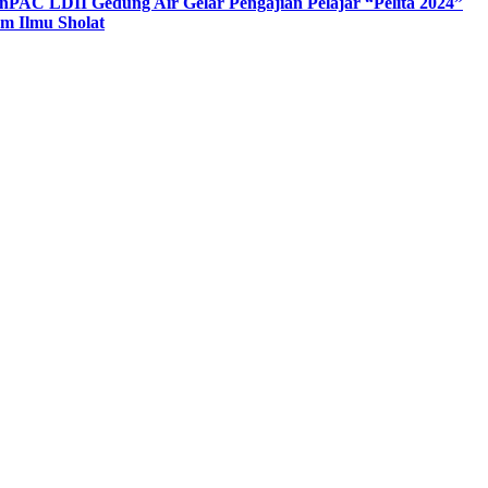
n
PAC LDII Gedung Air Gelar Pengajian Pelajar “Pelita 2024”
m Ilmu Sholat