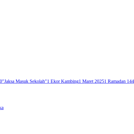
0
"Jaksa Masuk Sekolah"
1 Ekor Kambing
1 Maret 2025
1 Ramadan 14
ka