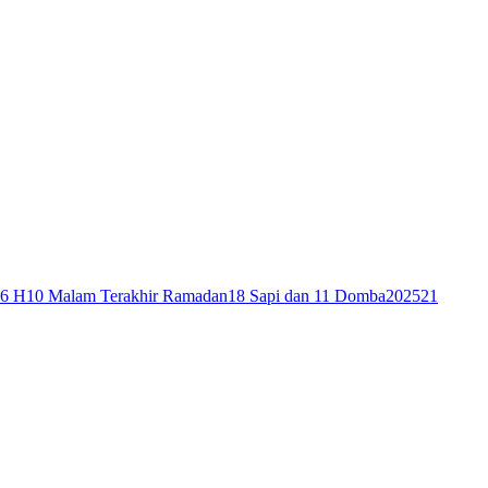
46 H
10 Malam Terakhir Ramadan
18 Sapi dan 11 Domba
2025
21