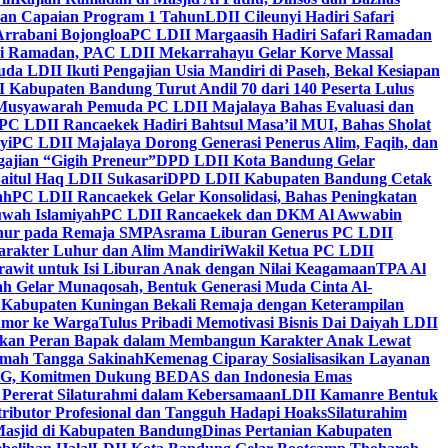
kan Capaian Program 1 Tahun
LDII Cileunyi Hadiri Safari
Arrabani Bojongloa
PC LDII Margaasih Hadiri Safari Ramadan
i Ramadan, PAC LDII Mekarrahayu Gelar Korve Massal
da LDII Ikuti Pengajian Usia Mandiri di Paseh, Bekal Kesiapan
 Kabupaten Bandung Turut Andil 70 dari 140 Peserta Lulus
Musyawarah Pemuda PC LDII Majalaya Bahas Evaluasi dan
PC LDII Rancaekek Hadiri Bahtsul Masa’il MUI, Bahas Sholat
yi
PC LDII Majalaya Dorong Generasi Penerus Alim, Faqih, dan
ajian “Gigih Preneur”
DPD LDII Kota Bandung Gelar
aitul Haq LDII Sukasari
DPD LDII Kabupaten Bandung Cetak
ah
PC LDII Rancaekek Gelar Konsolidasi, Bahas Peningkatan
wah Islamiyah
PC LDII Rancaekek dan DKM Al Awwabin
hur pada Remaja SMP
Asrama Liburan Generus PC LDII
arakter Luhur dan Alim Mandiri
Wakil Ketua PC LDII
rawit untuk Isi Liburan Anak dengan Nilai Keagamaan
TPA Al
h Gelar Munaqosah, Bentuk Generasi Muda Cinta Al-
 Kabupaten Kuningan Bekali Remaja dengan Keterampilan
Tumor ke Warga
Tulus Pribadi Memotivasi Bisnis Dai Daiyah LDII
nkan Peran Bapak dalam Membangun Karakter Anak Lewat
umah Tangga Sakinah
Kemenag Ciparay Sosialisasikan Layanan
CKG, Komitmen Dukung BEDAS dan Indonesia Emas
 Pererat Silaturahmi dalam Kebersamaan
LDII Kamanre Bentuk
ntributor Profesional dan Tangguh Hadapi Hoaks
Silaturahim
asjid di Kabupaten Bandung
Dinas Pertanian Kabupaten