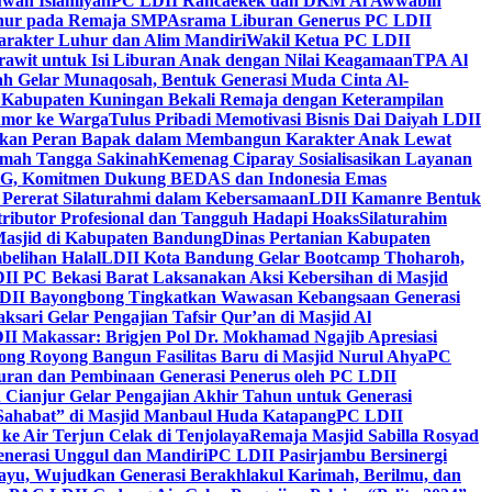
wah Islamiyah
PC LDII Rancaekek dan DKM Al Awwabin
hur pada Remaja SMP
Asrama Liburan Generus PC LDII
arakter Luhur dan Alim Mandiri
Wakil Ketua PC LDII
rawit untuk Isi Liburan Anak dengan Nilai Keagamaan
TPA Al
h Gelar Munaqosah, Bentuk Generasi Muda Cinta Al-
 Kabupaten Kuningan Bekali Remaja dengan Keterampilan
Tumor ke Warga
Tulus Pribadi Memotivasi Bisnis Dai Daiyah LDII
nkan Peran Bapak dalam Membangun Karakter Anak Lewat
umah Tangga Sakinah
Kemenag Ciparay Sosialisasikan Layanan
CKG, Komitmen Dukung BEDAS dan Indonesia Emas
 Pererat Silaturahmi dalam Kebersamaan
LDII Kamanre Bentuk
ntributor Profesional dan Tangguh Hadapi Hoaks
Silaturahim
asjid di Kabupaten Bandung
Dinas Pertanian Kabupaten
belihan Halal
LDII Kota Bandung Gelar Bootcamp Thoharoh,
I PC Bekasi Barat Laksanakan Aksi Kebersihan di Masjid
DII Bayongbong Tingkatkan Wawasan Kebangsaan Generasi
ari Gelar Pengajian Tafsir Qur’an di Masjid Al
II Makassar: Brigjen Pol Dr. Mokhamad Ngajib Apresiasi
ng Royong Bangun Fasilitas Baru di Masjid Nurul Ahya
PC
n dan Pembinaan Generasi Penerus oleh PC LDII
Cianjur Gelar Pengajian Akhir Tahun untuk Generasi
 Sahabat” di Masjid Manbaul Huda Katapang
PC LDII
ke Air Terjun Celak di Tenjolaya
Remaja Masjid Sabilla Rosyad
enerasi Unggul dan Mandiri
PC LDII Pasirjambu Bersinergi
ayu, Wujudkan Generasi Berakhlakul Karimah, Berilmu, dan