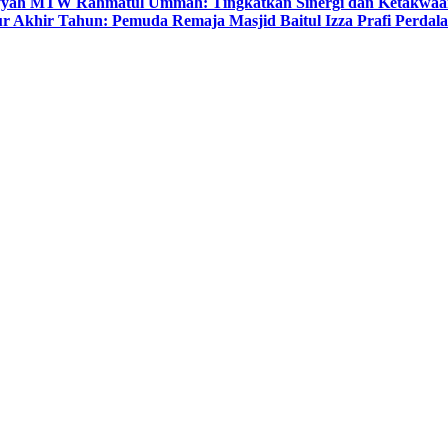
yyah MTW Rahmatul Ummah: Tingkatkan Sinergi dan Ketakwaa
r Akhir Tahun: Pemuda Remaja Masjid Baitul Izza Prafi Perdala