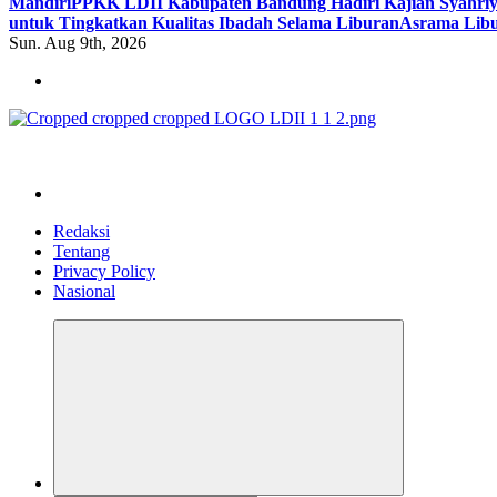
Mandiri
PPKK LDII Kabupaten Bandung Hadiri Kajian Syahri
untuk Tingkatkan Kualitas Ibadah Selama Liburan
Asrama Libu
Sun. Aug 9th, 2026
ldiikabbandung.or.id
Redaksi
Tentang
Privacy Policy
Nasional