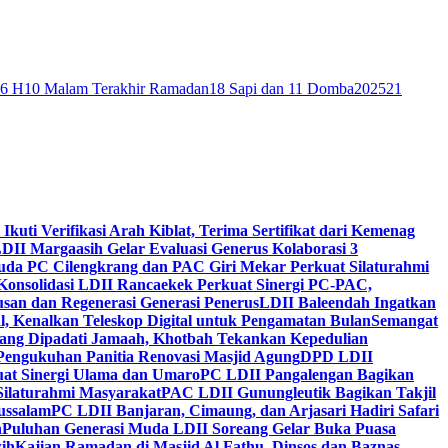
46 H
10 Malam Terakhir Ramadan
18 Sapi dan 11 Domba
2025
21
 Ikuti Verifikasi Arah Kiblat, Terima Sertifikat dari Kemenag
DII Margaasih Gelar Evaluasi Generus Kolaborasi 3
da PC Cilengkrang dan PAC Giri Mekar Perkuat Silaturahmi
Konsolidasi LDII Rancaekek Perkuat Sinergi PC-PAC,
usan dan Regenerasi Generasi Penerus
LDII Baleendah Ingatkan
l, Kenalkan Teleskop Digital untuk Pengamatan Bulan
Semangat
apang Dipadati Jamaah, Khotbah Tekankan Kepedulian
Pengukuhan Panitia Renovasi Masjid Agung
DPD LDII
uat Sinergi Ulama dan Umaro
PC LDII Pangalengan Bagikan
Silaturahmi Masyarakat
PAC LDII Gunungleutik Bagikan Takjil
ussalam
PC LDII Banjaran, Cimaung, dan Arjasari Hadiri Safari
h
Puluhan Generasi Muda LDII Soreang Gelar Buka Puasa
ih
Kajian Ramadan di Masjid Al Fathu, Dinsos dan Baznas