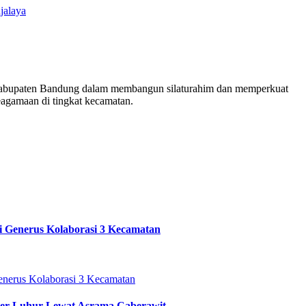
jalaya
Kabupaten Bandung dalam membangun silaturahim dan memperkuat
eagamaan di tingkat kecamatan.
i Generus Kolaborasi 3 Kecamatan
ter Luhur Lewat Asrama Caberawit