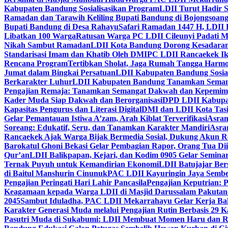
Kabupaten Bandung Sosialisasikan Program
LDII Turut Hadir 
Ramadan dan Tarawih Keliling Bupati Bandung di Bojongsoan
Bupati Bandung di Desa Rahayu
Safari Ramadan 1447 H, LDII 
Libatkan 100 Warga
Ratusan Warga PC LDII Cileunyi Padati M
Nikah Sambut Ramadan
LDII Kota Bandung Dorong Kesadaran
Standarisasi Imam dan Khatib Oleh DMI
PC LDII Rancaekek Ik
Rencana Program
Tertibkan Sholat, Jaga Rumah Tangga Harmo
Jumat dalam Bingkai Persatuan
LDII Kabupaten Bandung Sosial
Berkarakter Luhur
LDII Kabupaten Bandung Tanamkan Semangat
Pengajian Remaja: Tanamkan Semangat Dakwah dan Kepemim
Kader Muda Siap Dakwah dan Berorganisasi
DPD LDII Kabupat
Kapasitas Pengurus dan Literasi Digital
DMI dan LDII Kota Tas
Gelar Pemantauan Istiwa A’zam, Arah Kiblat Terverifikasi
Asram
Soreang: Edukatif, Seru, dan Tanamkan Karakter Mandiri
Asra
Rancaekek Ajak Warga Bijak Bermedia Sosial, Dukung Akun 
Barokatul Ghoni Bekasi Gelar Pembagian Rapor, Orang Tua Dii
Qur’an
LDII Balikpapan, Kejari, dan Kodim 0905 Gelar Seminar
Ternak Puyuh untuk Kemandirian Ekonomi
LDII Batujajar Be
di Baitul Manshurin Cinunuk
PAC LDII Kayuringin Jaya Sembe
Pengajian Peringati Hari Lahir Pancasila
Pengajian Keputrian:
Keagamaan kepada Warga LDII di Masjid Darussalam Pakuta
2045
Sambut Iduladha, PAC LDII Mekarrahayu Gelar Kerja Bak
Karakter Generasi Muda melalui Pengajian Rutin Berbasis 29 
Pasutri Muda di Sukabumi: LDII Membuat Momen Haru dan Ro