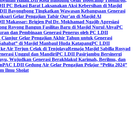
belihan Halal
LDII Kota Bandung Gelar Bootcamp Thoharoh,
I PC Bekasi Barat Laksanakan Aksi Kebersihan di Masjid
DII Bayongbong Tingkatkan Wawasan Kebangsaan Generasi
ari Gelar Pengajian Tafsir Qur’an di Masjid Al
II Makassar: Brigjen Pol Dr. Mokhamad Ngajib Apresiasi
ng Royong Bangun Fasilitas Baru di Masjid Nurul Ahya
PC
n dan Pembinaan Generasi Penerus oleh PC LDII
Cianjur Gelar Pengajian Akhir Tahun untuk Generasi
 Sahabat” di Masjid Manbaul Huda Katapang
PC LDII
ke Air Terjun Celak di Tenjolaya
Remaja Masjid Sabilla Rosyad
enerasi Unggul dan Mandiri
PC LDII Pasirjambu Bersinergi
ayu, Wujudkan Generasi Berakhlakul Karimah, Berilmu, dan
n
PAC LDII Gedung Air Gelar Pengajian Pelajar “Pelita 2024”
m Ilmu Sholat