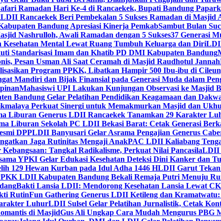
Safari Ramadan Hari Ke-4 di Rancaekek, Bupati Bandung Papar
g
LDII Rancaekek Beri Pembekalan 5 Sukses Ramadan di Masjid 
Kabupaten Bandung Apresiasi Kinerja Pemkab
Sambut Bulan Suc
asjid Nashrulloh, Awali Ramadan dengan 5 Sukses
37 Generasi Mu
 Kesehatan Mental Lewat Ruang Tumbuh Keluarga dan Diri
LDII
uti Standarisasi Imam dan Khatib PD DMI Kabupaten Bandung
nis, Pesan Usman Ali Saat Ceramah di Masjid Raudhotul Jannah
isasikan Program PPKK, Libatkan Hampir 500 Ibu-ibu di Cileun
 Mandiri dan Bijak Finansial pada Generasi Muda dalam Peng
pinan
Mahasiswi UPI Lakukan Kunjungan Observasi ke Masjid B
en Bandung Gelar Pelatihan Pendidikan Keagamaan dan Dakw
ikmalaya Perkuat Sinergi untuk Memakmurkan Masjid dan Ukhu
a Liburan Generus LDII Rancaekek Tanamkan 29 Karakter Lu
ma Liburan Sekolah PC LDII Bekasi Barat: Cetak Generasi Berk
Resmi DPP
LDII Banyusari Gelar Asrama Pengajian Generus Cabe
ngatkan Jaga Rutinitas Mengaji Anak
PAC LDII Kaliabang Tenga
 Kebangsaan: Tangkal Radikalisme, Perkuat Nilai Pancasila
LDII
rsama YPKI Gelar Edukasi Kesehatan Deteksi Dini Kanker dan 
lih 129 Hewan Kurban pada Idul Adha 1446 H
LDII Garut Teka
 PPKK LDII Kabupaten Bandung Bekali Remaja Putri Menuju R
ndang
Bakti Lansia LDII: Mendorong Kesehatan Lansia Lewat 
ti Rutin
Fun Gathering Generus LDII Ketileng dan Kramatwatu:
Karakter Luhur
LDII Sulsel Gelar Pelatihan Jurnalistik, Cetak Ko
mantis di Masjid
Gus Ali Ungkap Cara Mudah Mengurus PBG M