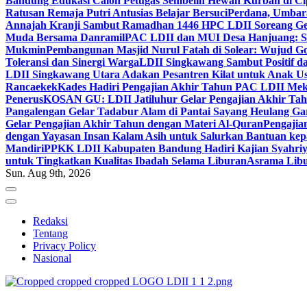
Bandung Edukasi Calon Petugas Sembelih Hewan Kurban di Ci
Ratusan Remaja Putri Antusias Belajar Bersuci
Perdana, Umbar
Annajah Kranji Sambut Ramadhan 1446 H
PC LDII Soreang Ge
Muda Bersama Danramil
PAC LDII dan MUI Desa Hanjuang: Si
Mukmin
Pembangunan Masjid Nurul Fatah di Solear: Wujud G
Toleransi dan Sinergi Warga
LDII Singkawang Sambut Positif d
LDII Singkawang Utara Adakan Pesantren Kilat untuk Anak Us
Rancaekek
Kades Hadiri Pengajian Akhir Tahun PAC LDII Me
Penerus
KOSAN GU: LDII Jatiluhur Gelar Pengajian Akhir Tah
Pangalengan Gelar Tadabur Alam di Pantai Sayang Heulang Ga
Gelar Pengajian Akhir Tahun dengan Materi Al-Quran
Pengajia
dengan Yayasan Insan Kalam Asih untuk Salurkan Bantuan ke
Mandiri
PPKK LDII Kabupaten Bandung Hadiri Kajian Syahri
untuk Tingkatkan Kualitas Ibadah Selama Liburan
Asrama Libu
Sun. Aug 9th, 2026
Redaksi
Tentang
Privacy Policy
Nasional
ldiikabbandung.or.id