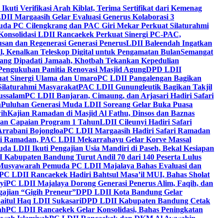
 Ikuti Verifikasi Arah Kiblat, Terima Sertifikat dari Kemenag
DII Margaasih Gelar Evaluasi Generus Kolaborasi 3
da PC Cilengkrang dan PAC Giri Mekar Perkuat Silaturahmi
Konsolidasi LDII Rancaekek Perkuat Sinergi PC-PAC,
usan dan Regenerasi Generasi Penerus
LDII Baleendah Ingatkan
l, Kenalkan Teleskop Digital untuk Pengamatan Bulan
Semangat
apang Dipadati Jamaah, Khotbah Tekankan Kepedulian
Pengukuhan Panitia Renovasi Masjid Agung
DPD LDII
uat Sinergi Ulama dan Umaro
PC LDII Pangalengan Bagikan
Silaturahmi Masyarakat
PAC LDII Gunungleutik Bagikan Takjil
ussalam
PC LDII Banjaran, Cimaung, dan Arjasari Hadiri Safari
h
Puluhan Generasi Muda LDII Soreang Gelar Buka Puasa
ih
Kajian Ramadan di Masjid Al Fathu, Dinsos dan Baznas
kan Capaian Program 1 Tahun
LDII Cileunyi Hadiri Safari
Arrabani Bojongloa
PC LDII Margaasih Hadiri Safari Ramadan
i Ramadan, PAC LDII Mekarrahayu Gelar Korve Massal
da LDII Ikuti Pengajian Usia Mandiri di Paseh, Bekal Kesiapan
 Kabupaten Bandung Turut Andil 70 dari 140 Peserta Lulus
Musyawarah Pemuda PC LDII Majalaya Bahas Evaluasi dan
PC LDII Rancaekek Hadiri Bahtsul Masa’il MUI, Bahas Sholat
yi
PC LDII Majalaya Dorong Generasi Penerus Alim, Faqih, dan
ajian “Gigih Preneur”
DPD LDII Kota Bandung Gelar
aitul Haq LDII Sukasari
DPD LDII Kabupaten Bandung Cetak
ah
PC LDII Rancaekek Gelar Konsolidasi, Bahas Peningkatan