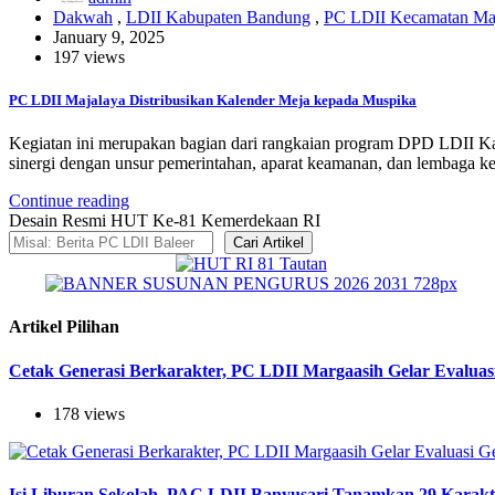
Dakwah
,
LDII Kabupaten Bandung
,
PC LDII Kecamatan Ma
January 9, 2025
197 views
PC LDII Majalaya Distribusikan Kalender Meja kepada Muspika
Kegiatan ini merupakan bagian dari rangkaian program DPD LDII 
sinergi dengan unsur pemerintahan, aparat keamanan, dan lembaga k
Continue reading
Desain Resmi HUT Ke-81 Kemerdekaan RI
Cari Artikel
Artikel Pilihan
Cetak Generasi Berkarakter, PC LDII Margaasih Gelar Evaluas
178 views
Isi Liburan Sekolah, PAC LDII Banyusari Tanamkan 29 Karak