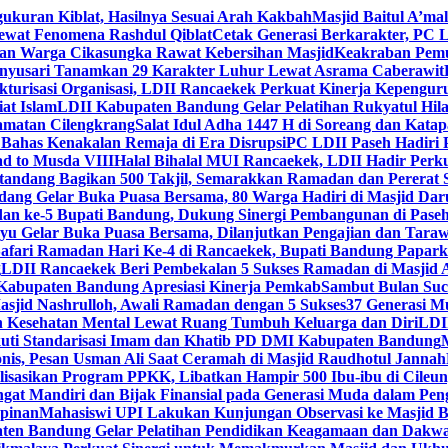
gukuran Kiblat, Hasilnya Sesuai Arah Kakbah
Masjid Baitul A’mal
Lewat Fenomena Rashdul Qiblat
Cetak Generasi Berkarakter, PC L
dan Warga Cikasungka Rawat Kebersihan Masjid
Keakraban Pemu
anyusari Tanamkan 29 Karakter Luhur Lewat Asrama Caberawit
ukturisasi Organisasi, LDII Rancaekek Perkuat Kinerja Kepengur
at Islam
LDII Kabupaten Bandung Gelar Pelatihan Rukyatul Hila
amatan Cilengkrang
Salat Idul Adha 1447 H di Soreang dan Kat
Bahas Kenakalan Remaja di Era Disrupsi
PC LDII Paseh Hadiri 
d to Musda VIII
Halal Bihalal MUI Rancaekek, LDII Hadir Perk
andang Bagikan 500 Takjil, Semarakkan Ramadan dan Pererat 
ang Gelar Buka Puasa Bersama, 80 Warga Hadiri di Masjid Dar
dan ke-5 Bupati Bandung, Dukung Sinergi Pembangunan di Pase
 Gelar Buka Puasa Bersama, Dilanjutkan Pengajian dan Taraw
Safari Ramadan Hari Ke-4 di Rancaekek, Bupati Bandung Papar
g
LDII Rancaekek Beri Pembekalan 5 Sukses Ramadan di Masjid 
Kabupaten Bandung Apresiasi Kinerja Pemkab
Sambut Bulan Suc
asjid Nashrulloh, Awali Ramadan dengan 5 Sukses
37 Generasi Mu
 Kesehatan Mental Lewat Ruang Tumbuh Keluarga dan Diri
LDII
uti Standarisasi Imam dan Khatib PD DMI Kabupaten Bandung
nis, Pesan Usman Ali Saat Ceramah di Masjid Raudhotul Jannah
isasikan Program PPKK, Libatkan Hampir 500 Ibu-ibu di Cileun
 Mandiri dan Bijak Finansial pada Generasi Muda dalam Peng
pinan
Mahasiswi UPI Lakukan Kunjungan Observasi ke Masjid B
en Bandung Gelar Pelatihan Pendidikan Keagamaan dan Dakw