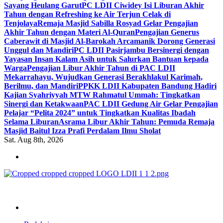
Sayang Heulang Garut
PC LDII Ciwidey Isi Liburan Akhir
Tahun dengan Refreshing ke Air Terjun Celak di
Tenjolaya
Remaja Masjid Sabilla Rosyad Gelar Pengajian
Akhir Tahun dengan Materi Al-Quran
Pengajian Generus
Caberawit di Masjid Al-Barokah Arcamanik Dorong Generasi
Unggul dan Mandiri
PC LDII Pasirjambu Bersinergi dengan
Yayasan Insan Kalam Asih untuk Salurkan Bantuan kepada
Warga
Pengajian Libur Akhir Tahun di PAC LDII
Mekarrahayu, Wujudkan Generasi Berakhlakul Karimah,
Berilmu, dan Mandiri
PPKK LDII Kabupaten Bandung Hadiri
Kajian Syahriyyah MTW Rahmatul Ummah: Tingkatkan
Sinergi dan Ketakwaan
PAC LDII Gedung Air Gelar Pengajian
Pelajar “Pelita 2024” untuk Tingkatkan Kualitas Ibadah
Selama Liburan
Asrama Libur Akhir Tahun: Pemuda Remaja
Masjid Baitul Izza Prafi Perdalam Ilmu Sholat
Sat. Aug 8th, 2026
ldiikabbandung.or.id