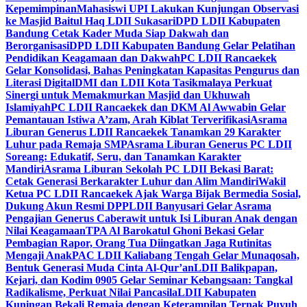
Kepemimpinan
Mahasiswi UPI Lakukan Kunjungan Observasi
ke Masjid Baitul Haq LDII Sukasari
DPD LDII Kabupaten
Bandung Cetak Kader Muda Siap Dakwah dan
Berorganisasi
DPD LDII Kabupaten Bandung Gelar Pelatihan
Pendidikan Keagamaan dan Dakwah
PC LDII Rancaekek
Gelar Konsolidasi, Bahas Peningkatan Kapasitas Pengurus dan
Literasi Digital
DMI dan LDII Kota Tasikmalaya Perkuat
Sinergi untuk Memakmurkan Masjid dan Ukhuwah
Islamiyah
PC LDII Rancaekek dan DKM Al Awwabin Gelar
Pemantauan Istiwa A’zam, Arah Kiblat Terverifikasi
Asrama
Liburan Generus LDII Rancaekek Tanamkan 29 Karakter
Luhur pada Remaja SMP
Asrama Liburan Generus PC LDII
Soreang: Edukatif, Seru, dan Tanamkan Karakter
Mandiri
Asrama Liburan Sekolah PC LDII Bekasi Barat:
Cetak Generasi Berkarakter Luhur dan Alim Mandiri
Wakil
Ketua PC LDII Rancaekek Ajak Warga Bijak Bermedia Sosial,
Dukung Akun Resmi DPP
LDII Banyusari Gelar Asrama
Pengajian Generus Caberawit untuk Isi Liburan Anak dengan
Nilai Keagamaan
TPA Al Barokatul Ghoni Bekasi Gelar
Pembagian Rapor, Orang Tua Diingatkan Jaga Rutinitas
Mengaji Anak
PAC LDII Kaliabang Tengah Gelar Munaqosah,
Bentuk Generasi Muda Cinta Al-Qur’an
LDII Balikpapan,
Kejari, dan Kodim 0905 Gelar Seminar Kebangsaan: Tangkal
Radikalisme, Perkuat Nilai Pancasila
LDII Kabupaten
Kuningan Bekali Remaja dengan Keterampilan Ternak Puyuh