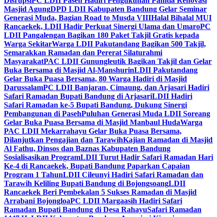
Disrupsi
PC LDII Paseh Hadiri Pengukuhan Panitia Renovasi
Masjid Agung
DPD LDII Kabupaten Bandung Gelar Seminar
Generasi Muda, Bagian Road to Musda VIII
Halal Bihalal MUI
Rancaekek, LDII Hadir Perkuat Sinergi Ulama dan Umaro
PC
LDII Pangalengan Bagikan 180 Paket Takjil Gratis kepada
Warga Sekitar
Warga LDII Pakutandang Bagikan 500 Takjil,
Semarakkan Ramadan dan Pererat Silaturahmi
Masyarakat
PAC LDII Gunungleutik Bagikan Takjil dan Gelar
Buka Bersama di Masjid Al-Manshurin
LDII Pakutandang
Gelar Buka Puasa Bersama, 80 Warga Hadiri di Masjid
Darussalam
PC LDII Banjaran, Cimaung, dan Arjasari Hadiri
Safari Ramadan Bupati Bandung di Arjasari
LDII Hadiri
Safari Ramadan ke-5 Bupati Bandung, Dukung Sinergi
Pembangunan di Paseh
Puluhan Generasi Muda LDII Soreang
Gelar Buka Puasa Bersama di Masjid Manbaul Huda
Warga
PAC LDII Mekarrahayu Gelar Buka Puasa Bersama,
Dilanjutkan Pengajian dan Tarawih
Kajian Ramadan di Masjid
Al Fathu, Dinsos dan Baznas Kabupaten Bandung
Sosialisasikan Program
LDII Turut Hadir Safari Ramadan Hari
Ke-4 di Rancaekek, Bupati Bandung Paparkan Capaian
Program 1 Tahun
LDII Cileunyi Hadiri Safari Ramadan dan
Tarawih Keliling Bupati Bandung di Bojongsoang
LDII
Rancaekek Beri Pembekalan 5 Sukses Ramadan di Masjid
Arrabani Bojongloa
PC LDII Margaasih Hadiri Safari
Ramadan Bupati Bandung di Desa Rahayu
Safari Ramadan