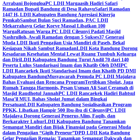
Arrabani Bojongloa
PC LDII Margaasih Hadiri Safari
Ramadan Bupati Bandung di Desa Rahayu
Safari Ramadan
1447 H, LDII Kabupaten Bandung Apresiasi Kinerja
Pemkab
Sambut Bulan Suci Ramadan, PAC LDII
Mekarrahayu Gelar Korve Massal Libatkan 100
Warga
Ratusan Warga PC LDII Cileunyi Padati Masjid
Nashrulloh, Awali Ramadan dengan 5 Sukses
37 Generasi
Muda LDII Ikuti Pengajian Usia Mandiri di Paseh, Bekal
Kesiapan Nikah Sambut Ramadan
LDII Kota Bandung Dorong
Kesadaran Kesehatan Mental Lewat Ruang Tumbuh Keluarga
dan Diri
LDII Kabupaten Bandung Turut Andil 70 dari 140
Peserta Lulus Standarisasi Imam dan Khatib Oleh DMI
PC
LDII Rancaekek Ikuti Standarisasi Imam dan Khatib PD DMI
Kabupaten Bandung
Musyawarah Pemuda PC LDII Majalaya
Bahas Evaluasi dan Rencana Program
Tertibkan Sholat, Jaga
Rumah Tangga Harmonis, Pesan Usman Ali Saat Ceramah di
Masjid Raudhotul Jannah
PC LDII Rancaekek Hadiri Bahtsul
Masa’il MUI, Bahas Sholat Jumat dalam Bingkai
Persatuan
LDII Kabupaten Bandung Sosialisasikan Program
PPKK, Libatkan Hampir 500 Ibu-ibu di Cileunyi
PC LDII
Majalaya Dorong Generasi Penerus Alim, Faqih, dan
Berkarakter Luhur
LDII Kabupaten Bandung Tanamkan
Semangat Mandiri dan Bijak Finansial pada Generasi Muda
dalam Pengajian “Gigih Preneur”
DPD LDII Kota Bandung
Gelar Pengajian Remaja: Tanamkan Semangat Dakwah dan