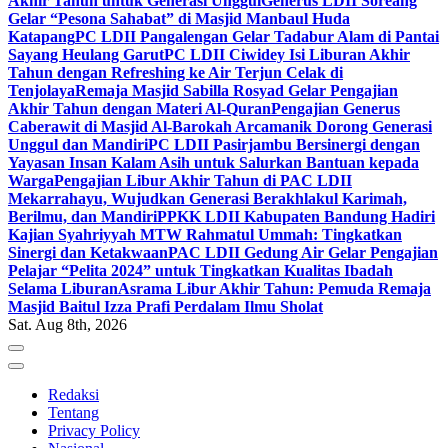
Akhir Tahun untuk Generasi Unggul
Generus LDII Soreang
Gelar “Pesona Sahabat” di Masjid Manbaul Huda
Katapang
PC LDII Pangalengan Gelar Tadabur Alam di Pantai
Sayang Heulang Garut
PC LDII Ciwidey Isi Liburan Akhir
Tahun dengan Refreshing ke Air Terjun Celak di
Tenjolaya
Remaja Masjid Sabilla Rosyad Gelar Pengajian
Akhir Tahun dengan Materi Al-Quran
Pengajian Generus
Caberawit di Masjid Al-Barokah Arcamanik Dorong Generasi
Unggul dan Mandiri
PC LDII Pasirjambu Bersinergi dengan
Yayasan Insan Kalam Asih untuk Salurkan Bantuan kepada
Warga
Pengajian Libur Akhir Tahun di PAC LDII
Mekarrahayu, Wujudkan Generasi Berakhlakul Karimah,
Berilmu, dan Mandiri
PPKK LDII Kabupaten Bandung Hadiri
Kajian Syahriyyah MTW Rahmatul Ummah: Tingkatkan
Sinergi dan Ketakwaan
PAC LDII Gedung Air Gelar Pengajian
Pelajar “Pelita 2024” untuk Tingkatkan Kualitas Ibadah
Selama Liburan
Asrama Libur Akhir Tahun: Pemuda Remaja
Masjid Baitul Izza Prafi Perdalam Ilmu Sholat
Sat. Aug 8th, 2026
Redaksi
Tentang
Privacy Policy