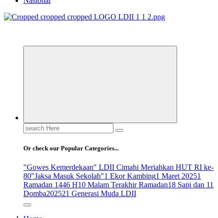
Nasional
ldiikabbandung.or.id
Search
for:
Or check our Popular Categories...
"Gowes Kemerdekaan" LDII Cimahi Meriahkan HUT RI ke-
80
"Jaksa Masuk Sekolah"
1 Ekor Kambing
1 Maret 2025
1
Ramadan 1446 H
10 Malam Terakhir Ramadan
18 Sapi dan 11
Domba
2025
21 Generasi Muda LDII