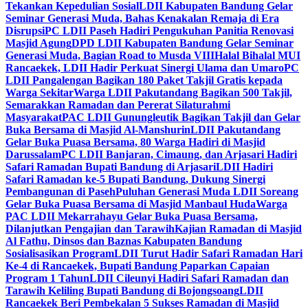
Tekankan Kepedulian Sosial
LDII Kabupaten Bandung Gelar
Seminar Generasi Muda, Bahas Kenakalan Remaja di Era
Disrupsi
PC LDII Paseh Hadiri Pengukuhan Panitia Renovasi
Masjid Agung
DPD LDII Kabupaten Bandung Gelar Seminar
Generasi Muda, Bagian Road to Musda VIII
Halal Bihalal MUI
Rancaekek, LDII Hadir Perkuat Sinergi Ulama dan Umaro
PC
LDII Pangalengan Bagikan 180 Paket Takjil Gratis kepada
Warga Sekitar
Warga LDII Pakutandang Bagikan 500 Takjil,
Semarakkan Ramadan dan Pererat Silaturahmi
Masyarakat
PAC LDII Gunungleutik Bagikan Takjil dan Gelar
Buka Bersama di Masjid Al-Manshurin
LDII Pakutandang
Gelar Buka Puasa Bersama, 80 Warga Hadiri di Masjid
Darussalam
PC LDII Banjaran, Cimaung, dan Arjasari Hadiri
Safari Ramadan Bupati Bandung di Arjasari
LDII Hadiri
Safari Ramadan ke-5 Bupati Bandung, Dukung Sinergi
Pembangunan di Paseh
Puluhan Generasi Muda LDII Soreang
Gelar Buka Puasa Bersama di Masjid Manbaul Huda
Warga
PAC LDII Mekarrahayu Gelar Buka Puasa Bersama,
Dilanjutkan Pengajian dan Tarawih
Kajian Ramadan di Masjid
Al Fathu, Dinsos dan Baznas Kabupaten Bandung
Sosialisasikan Program
LDII Turut Hadir Safari Ramadan Hari
Ke-4 di Rancaekek, Bupati Bandung Paparkan Capaian
Program 1 Tahun
LDII Cileunyi Hadiri Safari Ramadan dan
Tarawih Keliling Bupati Bandung di Bojongsoang
LDII
Rancaekek Beri Pembekalan 5 Sukses Ramadan di Masjid