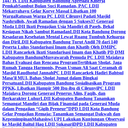
1447 H, LDII Kabupaten Bandung Apresiasi Kinerja
Pemkab
Sambut Bulan Suci Ramadan, PAC LDII
Mekarrahayu Gelar Korve Massal Libatkan 100
Warga
Ratusan Warga PC LDII Cileunyi Padati Masjid
Nashrulloh, Awali Ramadan dengan 5 Sukses
37 Generasi
Muda LDII Ikuti Pengajian Usia Mandiri di Paseh, Bekal
Kesiapan Nikah Sambut Ramadan
LDII Kota Bandung Dorong
Kesadaran Kesehatan Mental Lewat Ruang Tumbuh Keluarga
dan Diri
LDII Kabupaten Bandung Turut Andil 70 dari 140
Peserta Lulus Standarisasi Imam dan Khatib Oleh DMI
PC
LDII Rancaekek Ikuti Standarisasi Imam dan Khatib PD DMI
Kabupaten Bandung
Musyawarah Pemuda PC LDII Majalaya
Bahas Evaluasi dan Rencana Program
Tertibkan Sholat, Jaga
Rumah Tangga Harmonis, Pesan Usman Ali Saat Ceramah di
Masjid Raudhotul Jannah
PC LDII Rancaekek Hadiri Bahtsul
Masa’il MUI, Bahas Sholat Jumat dalam Bingkai
Persatuan
LDII Kabupaten Bandung Sosialisasikan Program
PPKK, Libatkan Hampir 500 Ibu-ibu di Cileunyi
PC LDII
Majalaya Dorong Generasi Penerus Alim, Faqih, dan
Berkarakter Luhur
LDII Kabupaten Bandung Tanamkan
Semangat Mandiri dan Bijak Finansial pada Generasi Muda
dalam Pengajian “Gigih Preneur”
DPD LDII Kota Bandung
Gelar Pengajian Remaja: Tanamkan Semangat Dakwah dan
Kepemimpinan
Mahasiswi UPI Lakukan Kunjungan Observasi
ke Masjid Baitul Haq LDII Sukasari
DPD LDII Kabupaten