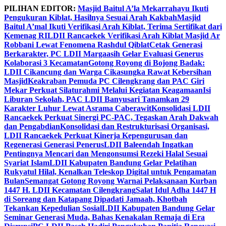
Skip
PILIHAN EDITOR:
Masjid Baitul A’la Mekarrahayu Ikuti
to
Pengukuran Kiblat, Hasilnya Sesuai Arah Kakbah
Masjid
content
Baitul A’mal Ikuti Verifikasi Arah Kiblat, Terima Sertifikat dari
Kemenag RI
LDII Rancaekek Verifikasi Arah Kiblat Masjid Ar
Robbani Lewat Fenomena Rashdul Qiblat
Cetak Generasi
Berkarakter, PC LDII Margaasih Gelar Evaluasi Generus
Kolaborasi 3 Kecamatan
Gotong Royong di Bojong Badak:
LDII Cikancung dan Warga Cikasungka Rawat Kebersihan
Masjid
Keakraban Pemuda PC Cilengkrang dan PAC Giri
Mekar Perkuat Silaturahmi Melalui Kegiatan Keagamaan
Isi
Liburan Sekolah, PAC LDII Banyusari Tanamkan 29
Karakter Luhur Lewat Asrama Caberawit
Konsolidasi LDII
Rancaekek Perkuat Sinergi PC-PAC, Tegaskan Arah Dakwah
dan Pengabdian
Konsolidasi dan Restrukturisasi Organisasi,
LDII Rancaekek Perkuat Kinerja Kepengurusan dan
Regenerasi Generasi Penerus
LDII Baleendah Ingatkan
Pentingnya Mencari dan Mengonsumsi Rezeki Halal Sesuai
Syariat Islam
LDII Kabupaten Bandung Gelar Pelatihan
Rukyatul Hilal, Kenalkan Teleskop Digital untuk Pengamatan
Bulan
Semangat Gotong Royong Warnai Pelaksanaan Kurban
1447 H. LDII Kecamatan Cilengkrang
Salat Idul Adha 1447 H
di Soreang dan Katapang Dipadati Jamaah, Khotbah
Tekankan Kepedulian Sosial
LDII Kabupaten Bandung Gelar
Seminar Generasi Muda, Bahas Kenakalan Remaja di Era