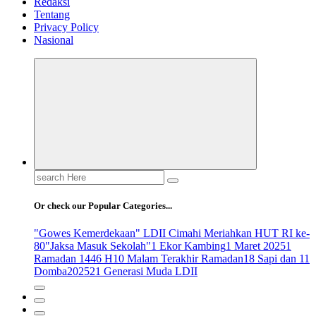
Redaksi
Tentang
Privacy Policy
Nasional
Search
for:
Or check our Popular Categories...
"Gowes Kemerdekaan" LDII Cimahi Meriahkan HUT RI ke-
80
"Jaksa Masuk Sekolah"
1 Ekor Kambing
1 Maret 2025
1
Ramadan 1446 H
10 Malam Terakhir Ramadan
18 Sapi dan 11
Domba
2025
21 Generasi Muda LDII