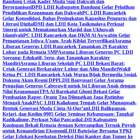
Bandung Cetak Kader Muda Siap Dakwah dan
Berorganisasi
DPD LDII Kabupaten Bandung Gelar Pelatihan
Pendidikan Keagamaan dan Dakwah
PC LDII Rancaekek
Gelar Konsolidasi, Bahas Peningkatan Kapasitas Pengurus dan
Literasi Digital
DMI dan LDII Kota Tasikmalaya Perkuat
Sinergi untuk Memakmurkan Masjid dan Ukhuwah
Islamiyah
PC LDII Rancaekek dan DKM Al Awwabin Gelar
Pemantauan Istiwa A’zam, Arah Kiblat Terverifikasi
Asrama
Liburan Generus LDII Rancaekek Tanamkan 29 Karakter
Luhur pada Remaja SMP
Asrama Liburan Generus PC LDII
Soreang: Edukatif, Seru, dan Tanamkan Karakter
Mandiri
Asrama Liburan Sekolah PC LDII Bekasi Barat:
Cetak Generasi Berkarakter Luhur dan Alim Mandiri
Wakil
Ketua PC LDII Rancaekek Ajak Warga Bijak Bermedia Sosial,
Dukung Akun Resmi DPP
LDII Banyusari Gelar Asrama
Pengajian Generus Caberawit untuk Isi Liburan Anak dengan
Nilai Keagamaan
TPA Al Barokatul Ghoni Bekasi Gelar
Pembagian Rapor, Orang Tua Diingatkan Jaga Rutinitas
Mengaji Anak
PAC LDII Kaliabang Tengah Gelar Munaqosah,
Bentuk Generasi Muda Cinta Al-Qur’an
LDII Balikpapan,
Kejari, dan Kodim 0905 Gelar Seminar Kebangsaan: Tangkal
Radikalisme, Perkuat Nilai Pancasila
LDII Kabupaten
Kuningan Bekali Remaja dengan Keterampilan Ternak Puyuh
untuk Kemandirian Ekonomi
LDII Batujajar Bersama YPKI
Gelar Edukasi Kesehatan Deteksi Dini Kanker dan Tumor ke