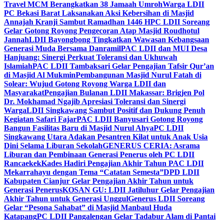
Travel MCM Berangkatkan 38 Jamaah Umroh
Warga LDII
PC Bekasi Barat Laksanakan Aksi Kebersihan di Masjid
Annajah Kranji Sambut Ramadhan 1446 H
PC LDII Soreang
Gelar Gotong Royong Pengecoran Atap Masjid Roudhotul
Jannah
LDII Bayongbong Tingkatkan Wawasan Kebangsaan
Generasi Muda Bersama Danramil
PAC LDII dan MUI Desa
Hanjuang: Sinergi Perkuat Toleransi dan Ukhuwah
Islamiah
PAC LDII Tambaksari Gelar Pengajian Tafsir Qur’an
di Masjid Al Mukmin
Pembangunan Masjid Nurul Fatah di
Solear: Wujud Gotong Royong Warga LDII dan
Masyarakat
Pengajian Bulanan LDII Makassar: Brigjen Pol
Dr. Mokhamad Ngajib Apresiasi Toleransi dan Sinergi
Warga
LDII Singkawang Sambut Positif dan Dukung Penuh
Kegiatan Safari Fajar
PAC LDII Banyusari Gotong Royong
Bangun Fasilitas Baru di Masjid Nurul Ahya
PC LDII
Singkawang Utara Adakan Pesantren Kilat untuk Anak Usia
Dini Selama Liburan Sekolah
GENERUS CERIA: Asrama
Liburan dan Pembinaan Generasi Penerus oleh PC LDII
Rancaekek
Kades Hadiri Pengajian Akhir Tahun PAC LDII
Mekarrahayu dengan Tema “Catatan Semesta”
DPD LDII
Kabupaten Cianjur Gelar Pengajian Akhir Tahun untuk
Generasi Penerus
KOSAN GU: LDII Jatiluhur Gelar Pengajian
Akhir Tahun untuk Generasi Unggul
Generus LDII Soreang
Gelar “Pesona Sahabat” di Masjid Manbaul Huda
Katapang
PC LDII Pangalengan Gelar Tadabur Alam di Pantai