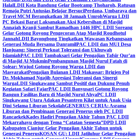
Halal
LDII Kota Bandung Gelar Bootcamp Thoharoh, Ratusan
Remaja Putri Antusias Belajar Bersuci
Perdana, Umbaraya dan
Travel MCM Berangkatkan 38 Jamaah Umroh
Warga LDII
PC Bekasi Barat Laksanakan Aksi Kebersihan di Masjid
Annajah Kranji Sambut Ramadhan 1446 H
PC LDII Soreang
Gelar Gotong Royong Pengecoran Atap Masjid Roudhotul
Jannah
LDII Bayongbong Tingkatkan Wawasan Kebangsaan
Generasi Muda Bersama Danramil
PAC LDII dan MUI Desa
Hanjuang: Sinergi Perkuat Toleransi dan Ukhuwah
Islamiah
PAC LDII Tambaksari Gelar Pengajian Tafsir Qur’an
di Masjid Al Mukmin
Pembangunan Masjid Nurul Fatah di
Solear: Wujud Gotong Royong Warga LDII dan
Masyarakat
Pengajian Bulanan LDII Makassar: Brigjen Pol
Dr. Mokhamad Ngajib Apresiasi Toleransi dan Sinergi
Warga
LDII Singkawang Sambut Positif dan Dukung Penuh
Kegiatan Safari Fajar
PAC LDII Banyusari Gotong Royong
Bangun Fasilitas Baru di Masjid Nurul Ahya
PC LDII
Singkawang Utara Adakan Pesantren Kilat untuk Anak Usia
Dini Selama Liburan Sekolah
GENERUS CERIA: Asrama
Liburan dan Pembinaan Generasi Penerus oleh PC LDII
Rancaekek
Kades Hadiri Pengajian Akhir Tahun PAC LDII
Mekarrahayu dengan Tema “Catatan Semesta”
DPD LDII
Kabupaten Cianjur Gelar Pengajian Akhir Tahun untuk
Generasi Penerus
KOSAN GU: LDII Jatiluhur Gelar Pengajian