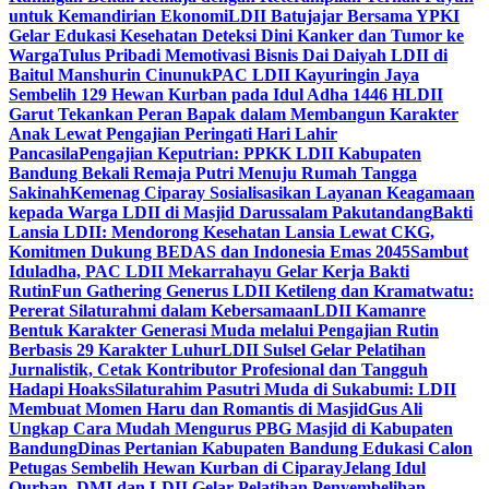
untuk Kemandirian Ekonomi
LDII Batujajar Bersama YPKI
Gelar Edukasi Kesehatan Deteksi Dini Kanker dan Tumor ke
Warga
Tulus Pribadi Memotivasi Bisnis Dai Daiyah LDII di
Baitul Manshurin Cinunuk
PAC LDII Kayuringin Jaya
Sembelih 129 Hewan Kurban pada Idul Adha 1446 H
LDII
Garut Tekankan Peran Bapak dalam Membangun Karakter
Anak Lewat Pengajian Peringati Hari Lahir
Pancasila
Pengajian Keputrian: PPKK LDII Kabupaten
Bandung Bekali Remaja Putri Menuju Rumah Tangga
Sakinah
Kemenag Ciparay Sosialisasikan Layanan Keagamaan
kepada Warga LDII di Masjid Darussalam Pakutandang
Bakti
Lansia LDII: Mendorong Kesehatan Lansia Lewat CKG,
Komitmen Dukung BEDAS dan Indonesia Emas 2045
Sambut
Iduladha, PAC LDII Mekarrahayu Gelar Kerja Bakti
Rutin
Fun Gathering Generus LDII Ketileng dan Kramatwatu:
Pererat Silaturahmi dalam Kebersamaan
LDII Kamanre
Bentuk Karakter Generasi Muda melalui Pengajian Rutin
Berbasis 29 Karakter Luhur
LDII Sulsel Gelar Pelatihan
Jurnalistik, Cetak Kontributor Profesional dan Tangguh
Hadapi Hoaks
Silaturahim Pasutri Muda di Sukabumi: LDII
Membuat Momen Haru dan Romantis di Masjid
Gus Ali
Ungkap Cara Mudah Mengurus PBG Masjid di Kabupaten
Bandung
Dinas Pertanian Kabupaten Bandung Edukasi Calon
Petugas Sembelih Hewan Kurban di Ciparay
Jelang Idul
Qurban, DMI dan LDII Gelar Pelatihan Penyembelihan