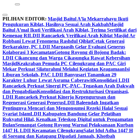
PILIHAN EDITOR:
Masjid Baitul A’la Mekarrahayu Ikuti
Pengukuran Kiblat, Hasilnya Sesuai Arah Kakbah
Masjid
Baitul A’mal Ikuti Verifikasi Arah Kiblat, Terima Sertifikat dari
Kemenag RI
LDII Rancaekek Verifikasi Arah Kiblat Masjid Ar
Robbani Lewat Fenomena Rashdul Qiblat
Cetak Generasi
Berkarakter, PC LDII Margaasih Gelar Evaluasi Generus
Kolaborasi 3 Kecamatan
Gotong Royong di Bojong Badak:
LDII Cikancung dan Warga Cikasungka Rawat Kebersihan
Masjid
Keakraban Pemuda PC Cilengkrang dan PAC Giri
Mekar Perkuat Silaturahmi Melalui Kegiatan Keagamaan
Isi
Liburan Sekolah, PAC LDII Banyusari Tanamkan 29
Karakter Luhur Lewat Asrama Caberawit
Konsolidasi LDII
Rancaekek Perkuat Sinergi PC-PAC, Tegaskan Arah Dakwah
dan Pengabdian
Konsolidasi dan Restrukturisasi Organisasi,
LDII Rancaekek Perkuat Kinerja Kepengurusan dan
Regenerasi Generasi Penerus
LDII Baleendah Ingatkan
Pentingnya Mencari dan Mengonsumsi Rezeki Halal Sesuai
Syariat Islam
LDII Kabupaten Bandung Gelar Pelatihan
Rukyatul Hilal, Kenalkan Teleskop Digital untuk Pengamatan
Bulan
Semangat Gotong Royong Warnai Pelaksanaan Kurban
1447 H. LDII Kecamatan Cilengkrang
Salat Idul Adha 1447 H
di Soreang dan Katapang Dipadati Jamaah, Khotbah