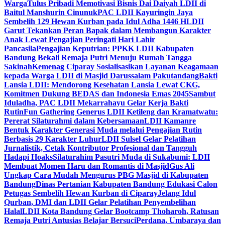
Warga
Tulus Pribadi Memotivasi Bisnis Dai Daiyah LDII di
Baitul Manshurin Cinunuk
PAC LDII Kayuringin Jaya
Sembelih 129 Hewan Kurban pada Idul Adha 1446 H
LDII
Garut Tekankan Peran Bapak dalam Membangun Karakter
Anak Lewat Pengajian Peringati Hari Lahir
Pancasila
Pengajian Keputrian: PPKK LDII Kabupaten
Bandung Bekali Remaja Putri Menuju Rumah Tangga
Sakinah
Kemenag Ciparay Sosialisasikan Layanan Keagamaan
kepada Warga LDII di Masjid Darussalam Pakutandang
Bakti
Lansia LDII: Mendorong Kesehatan Lansia Lewat CKG,
Komitmen Dukung BEDAS dan Indonesia Emas 2045
Sambut
Iduladha, PAC LDII Mekarrahayu Gelar Kerja Bakti
Rutin
Fun Gathering Generus LDII Ketileng dan Kramatwatu:
Pererat Silaturahmi dalam Kebersamaan
LDII Kamanre
Bentuk Karakter Generasi Muda melalui Pengajian Rutin
Berbasis 29 Karakter Luhur
LDII Sulsel Gelar Pelatihan
Jurnalistik, Cetak Kontributor Profesional dan Tangguh
Hadapi Hoaks
Silaturahim Pasutri Muda di Sukabumi: LDII
Membuat Momen Haru dan Romantis di Masjid
Gus Ali
Ungkap Cara Mudah Mengurus PBG Masjid di Kabupaten
Bandung
Dinas Pertanian Kabupaten Bandung Edukasi Calon
Petugas Sembelih Hewan Kurban di Ciparay
Jelang Idul
Qurban, DMI dan LDII Gelar Pelatihan Penyembelihan
Halal
LDII Kota Bandung Gelar Bootcamp Thoharoh, Ratusan
Remaja Putri Antusias Belajar Bersuci
Perdana, Umbaraya dan