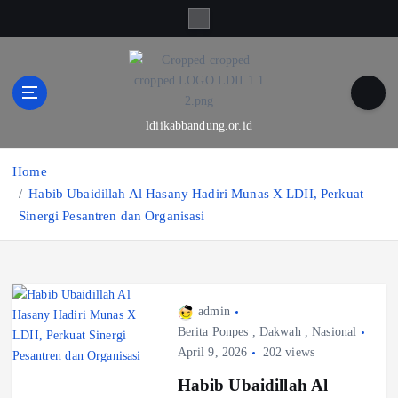
S
k
i
p
t
o
ldiikabbandung.or.id
c
o
Home
n
t
Habib Ubaidillah Al Hasany Hadiri Munas X LDII, Perkuat
e
Sinergi Pesantren dan Organisasi
n
t
admin
Berita Ponpes
,
Dakwah
,
Nasional
April 9, 2026
202 views
Habib Ubaidillah Al