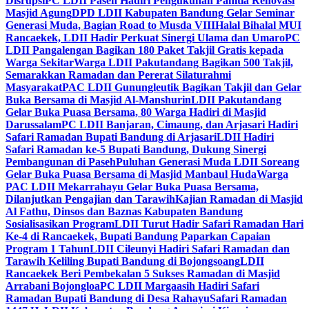
Disrupsi
PC LDII Paseh Hadiri Pengukuhan Panitia Renovasi
Masjid Agung
DPD LDII Kabupaten Bandung Gelar Seminar
Generasi Muda, Bagian Road to Musda VIII
Halal Bihalal MUI
Rancaekek, LDII Hadir Perkuat Sinergi Ulama dan Umaro
PC
LDII Pangalengan Bagikan 180 Paket Takjil Gratis kepada
Warga Sekitar
Warga LDII Pakutandang Bagikan 500 Takjil,
Semarakkan Ramadan dan Pererat Silaturahmi
Masyarakat
PAC LDII Gunungleutik Bagikan Takjil dan Gelar
Buka Bersama di Masjid Al-Manshurin
LDII Pakutandang
Gelar Buka Puasa Bersama, 80 Warga Hadiri di Masjid
Darussalam
PC LDII Banjaran, Cimaung, dan Arjasari Hadiri
Safari Ramadan Bupati Bandung di Arjasari
LDII Hadiri
Safari Ramadan ke-5 Bupati Bandung, Dukung Sinergi
Pembangunan di Paseh
Puluhan Generasi Muda LDII Soreang
Gelar Buka Puasa Bersama di Masjid Manbaul Huda
Warga
PAC LDII Mekarrahayu Gelar Buka Puasa Bersama,
Dilanjutkan Pengajian dan Tarawih
Kajian Ramadan di Masjid
Al Fathu, Dinsos dan Baznas Kabupaten Bandung
Sosialisasikan Program
LDII Turut Hadir Safari Ramadan Hari
Ke-4 di Rancaekek, Bupati Bandung Paparkan Capaian
Program 1 Tahun
LDII Cileunyi Hadiri Safari Ramadan dan
Tarawih Keliling Bupati Bandung di Bojongsoang
LDII
Rancaekek Beri Pembekalan 5 Sukses Ramadan di Masjid
Arrabani Bojongloa
PC LDII Margaasih Hadiri Safari
Ramadan Bupati Bandung di Desa Rahayu
Safari Ramadan