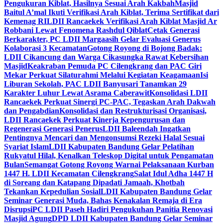
Pengukuran Kiblat, Hasilnya Sesuai Arah Kakbah
Masjid
Baitul A’mal Ikuti Verifikasi Arah Kiblat, Terima Sertifikat dari
Kemenag RI
LDII Rancaekek Verifikasi Arah Kiblat Masjid Ar
Robbani Lewat Fenomena Rashdul Qiblat
Cetak Generasi
Berkarakter, PC LDII Margaasih Gelar Evaluasi Generus
Kolaborasi 3 Kecamatan
Gotong Royong di Bojong Badak:
LDII Cikancung dan Warga Cikasungka Rawat Kebersihan
Masjid
Keakraban Pemuda PC Cilengkrang dan PAC Giri
Mekar Perkuat Silaturahmi Melalui Kegiatan Keagamaan
Isi
Liburan Sekolah, PAC LDII Banyusari Tanamkan 29
Karakter Luhur Lewat Asrama Caberawit
Konsolidasi LDII
Rancaekek Perkuat Sinergi PC-PAC, Tegaskan Arah Dakwah
dan Pengabdian
Konsolidasi dan Restrukturisasi Organisasi,
LDII Rancaekek Perkuat Kinerja Kepengurusan dan
Regenerasi Generasi Penerus
LDII Baleendah Ingatkan
Pentingnya Mencari dan Mengonsumsi Rezeki Halal Sesuai
Syariat Islam
LDII Kabupaten Bandung Gelar Pelatihan
Rukyatul Hilal, Kenalkan Teleskop Digital untuk Pengamatan
Bulan
Semangat Gotong Royong Warnai Pelaksanaan Kurban
1447 H. LDII Kecamatan Cilengkrang
Salat Idul Adha 1447 H
di Soreang dan Katapang Dipadati Jamaah, Khotbah
Tekankan Kepedulian Sosial
LDII Kabupaten Bandung Gelar
Seminar Generasi Muda, Bahas Kenakalan Remaja di Era
Disrupsi
PC LDII Paseh Hadiri Pengukuhan Panitia Renovasi
Masjid Agung
DPD LDII Kabupaten Bandung Gelar Seminar