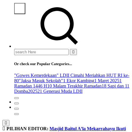
Search
for:
Or check our Popular Categories...
"Gowes Kemerdekaan" LDII Cimahi Meriahkan HUT RI ke-
80
"Jaksa Masuk Sekolah"
1 Ekor Kambing
1 Maret 2025
1
Ramadan 1446 H
10 Malam Terakhir Ramadan
18 Sapi dan 11
Domba
2025
21 Generasi Muda LDII
PILIHAN EDITOR:
Masjid Baitul A’la Mekarrahayu Ikuti