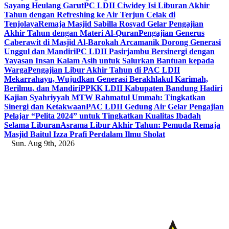
Sayang Heulang Garut
PC LDII Ciwidey Isi Liburan Akhir
Tahun dengan Refreshing ke Air Terjun Celak di
Tenjolaya
Remaja Masjid Sabilla Rosyad Gelar Pengajian
Akhir Tahun dengan Materi Al-Quran
Pengajian Generus
Caberawit di Masjid Al-Barokah Arcamanik Dorong Generasi
Unggul dan Mandiri
PC LDII Pasirjambu Bersinergi dengan
Yayasan Insan Kalam Asih untuk Salurkan Bantuan kepada
Warga
Pengajian Libur Akhir Tahun di PAC LDII
Mekarrahayu, Wujudkan Generasi Berakhlakul Karimah,
Berilmu, dan Mandiri
PPKK LDII Kabupaten Bandung Hadiri
Kajian Syahriyyah MTW Rahmatul Ummah: Tingkatkan
Sinergi dan Ketakwaan
PAC LDII Gedung Air Gelar Pengajian
Pelajar “Pelita 2024” untuk Tingkatkan Kualitas Ibadah
Selama Liburan
Asrama Libur Akhir Tahun: Pemuda Remaja
Masjid Baitul Izza Prafi Perdalam Ilmu Sholat
Sun. Aug 9th, 2026