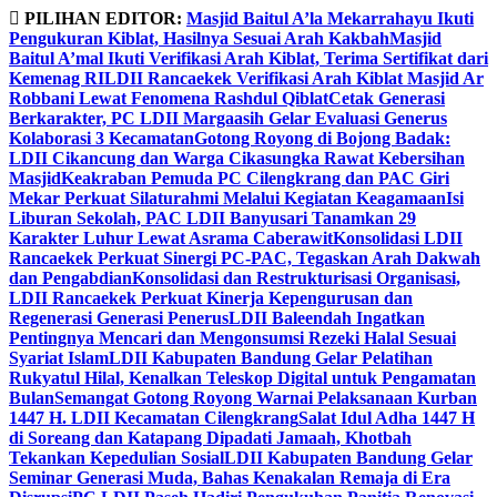
Skip
PILIHAN EDITOR:
Masjid Baitul A’la Mekarrahayu Ikuti
to
Pengukuran Kiblat, Hasilnya Sesuai Arah Kakbah
Masjid
content
Baitul A’mal Ikuti Verifikasi Arah Kiblat, Terima Sertifikat dari
Kemenag RI
LDII Rancaekek Verifikasi Arah Kiblat Masjid Ar
Robbani Lewat Fenomena Rashdul Qiblat
Cetak Generasi
Berkarakter, PC LDII Margaasih Gelar Evaluasi Generus
Kolaborasi 3 Kecamatan
Gotong Royong di Bojong Badak:
LDII Cikancung dan Warga Cikasungka Rawat Kebersihan
Masjid
Keakraban Pemuda PC Cilengkrang dan PAC Giri
Mekar Perkuat Silaturahmi Melalui Kegiatan Keagamaan
Isi
Liburan Sekolah, PAC LDII Banyusari Tanamkan 29
Karakter Luhur Lewat Asrama Caberawit
Konsolidasi LDII
Rancaekek Perkuat Sinergi PC-PAC, Tegaskan Arah Dakwah
dan Pengabdian
Konsolidasi dan Restrukturisasi Organisasi,
LDII Rancaekek Perkuat Kinerja Kepengurusan dan
Regenerasi Generasi Penerus
LDII Baleendah Ingatkan
Pentingnya Mencari dan Mengonsumsi Rezeki Halal Sesuai
Syariat Islam
LDII Kabupaten Bandung Gelar Pelatihan
Rukyatul Hilal, Kenalkan Teleskop Digital untuk Pengamatan
Bulan
Semangat Gotong Royong Warnai Pelaksanaan Kurban
1447 H. LDII Kecamatan Cilengkrang
Salat Idul Adha 1447 H
di Soreang dan Katapang Dipadati Jamaah, Khotbah
Tekankan Kepedulian Sosial
LDII Kabupaten Bandung Gelar
Seminar Generasi Muda, Bahas Kenakalan Remaja di Era