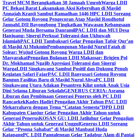
Travel MCM Berangkatkan 38 Jamaah Umroh
Warga LDII
PC Bekasi Barat Laksanakan Aksi Kebersihan di Masjid
Annajah Kranji Sambut Ramadhan 1446 H
PC LDII Soreang
Gelar Gotong Royong Pengecoran Atap Masjid Roudhotul
Jannah
LDII Bayongbong Tingkatkan Wawasan Kebangsaan
Generasi Muda Bersama Danramil
PAC LDII dan MUI Desa
Hanjuang: Sinergi Perkuat Toleransi dan Ukhuwah
Islamiah
PAC LDII Tambaksari Gelar Pengajian Tafsir Qur’an
di Masjid Al Mukmin
Pembangunan Masjid Nurul Fatah di
Solear: Wujud Gotong Royong Warga LDII dan
Masyarakat
Pengajian Bulanan LDII Makassar: Brigjen Pol
Dr. Mokhamad Ngajib Apresiasi Toleransi dan Sinergi
Warga
LDII Singkawang Sambut Positif dan Dukung Penuh
Kegiatan Safari Fajar
PAC LDII Banyusari Gotong Royong
Bangun Fasilitas Baru di Masjid Nurul Ahya
PC LDII
Singkawang Utara Adakan Pesantren Kilat untuk Anak Usia
Dini Selama Liburan Sekolah
GENERUS CERIA: Asrama
Liburan dan Pembinaan Generasi Penerus oleh PC LDII
Rancaekek
Kades Hadiri Pengajian Akhir Tahun PAC LDII
Mekarrahayu dengan Tema “Catatan Semesta”
DPD LDII
Kabupaten Cianjur Gelar Pengajian Akhir Tahun untuk
Generasi Penerus
KOSAN GU: LDII Jatiluhur Gelar Pengajian
Akhir Tahun untuk Generasi Unggul
Generus LDII Soreang
Gelar “Pesona Sahabat” di Masjid Manbaul Huda
Katapang
PC LDII Pangalengan Gelar Tadabur Alam di Pantai