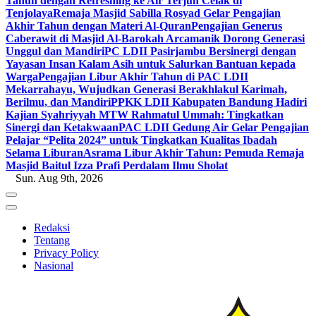
Tahun dengan Refreshing ke Air Terjun Celak di
Tenjolaya
Remaja Masjid Sabilla Rosyad Gelar Pengajian
Akhir Tahun dengan Materi Al-Quran
Pengajian Generus
Caberawit di Masjid Al-Barokah Arcamanik Dorong Generasi
Unggul dan Mandiri
PC LDII Pasirjambu Bersinergi dengan
Yayasan Insan Kalam Asih untuk Salurkan Bantuan kepada
Warga
Pengajian Libur Akhir Tahun di PAC LDII
Mekarrahayu, Wujudkan Generasi Berakhlakul Karimah,
Berilmu, dan Mandiri
PPKK LDII Kabupaten Bandung Hadiri
Kajian Syahriyyah MTW Rahmatul Ummah: Tingkatkan
Sinergi dan Ketakwaan
PAC LDII Gedung Air Gelar Pengajian
Pelajar “Pelita 2024” untuk Tingkatkan Kualitas Ibadah
Selama Liburan
Asrama Libur Akhir Tahun: Pemuda Remaja
Masjid Baitul Izza Prafi Perdalam Ilmu Sholat
Sun. Aug 9th, 2026
Redaksi
Tentang
Privacy Policy
Nasional