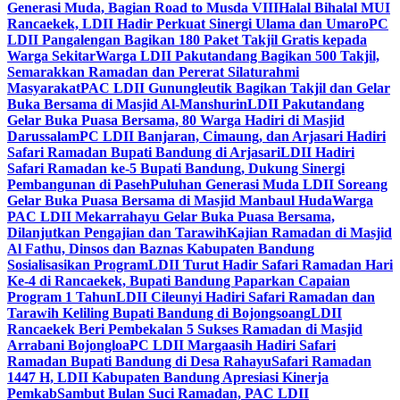
Generasi Muda, Bagian Road to Musda VIII
Halal Bihalal MUI
Rancaekek, LDII Hadir Perkuat Sinergi Ulama dan Umaro
PC
LDII Pangalengan Bagikan 180 Paket Takjil Gratis kepada
Warga Sekitar
Warga LDII Pakutandang Bagikan 500 Takjil,
Semarakkan Ramadan dan Pererat Silaturahmi
Masyarakat
PAC LDII Gunungleutik Bagikan Takjil dan Gelar
Buka Bersama di Masjid Al-Manshurin
LDII Pakutandang
Gelar Buka Puasa Bersama, 80 Warga Hadiri di Masjid
Darussalam
PC LDII Banjaran, Cimaung, dan Arjasari Hadiri
Safari Ramadan Bupati Bandung di Arjasari
LDII Hadiri
Safari Ramadan ke-5 Bupati Bandung, Dukung Sinergi
Pembangunan di Paseh
Puluhan Generasi Muda LDII Soreang
Gelar Buka Puasa Bersama di Masjid Manbaul Huda
Warga
PAC LDII Mekarrahayu Gelar Buka Puasa Bersama,
Dilanjutkan Pengajian dan Tarawih
Kajian Ramadan di Masjid
Al Fathu, Dinsos dan Baznas Kabupaten Bandung
Sosialisasikan Program
LDII Turut Hadir Safari Ramadan Hari
Ke-4 di Rancaekek, Bupati Bandung Paparkan Capaian
Program 1 Tahun
LDII Cileunyi Hadiri Safari Ramadan dan
Tarawih Keliling Bupati Bandung di Bojongsoang
LDII
Rancaekek Beri Pembekalan 5 Sukses Ramadan di Masjid
Arrabani Bojongloa
PC LDII Margaasih Hadiri Safari
Ramadan Bupati Bandung di Desa Rahayu
Safari Ramadan
1447 H, LDII Kabupaten Bandung Apresiasi Kinerja
Pemkab
Sambut Bulan Suci Ramadan, PAC LDII