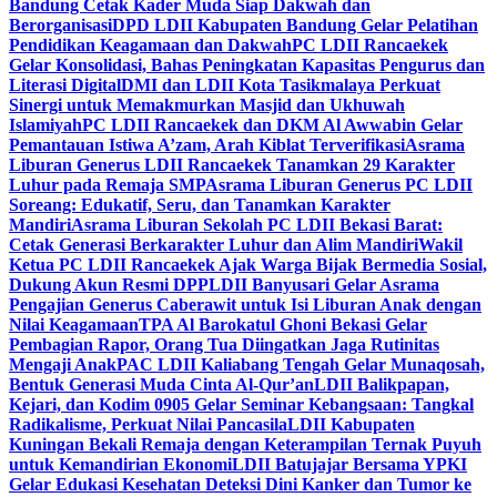
Bandung Cetak Kader Muda Siap Dakwah dan
Berorganisasi
DPD LDII Kabupaten Bandung Gelar Pelatihan
Pendidikan Keagamaan dan Dakwah
PC LDII Rancaekek
Gelar Konsolidasi, Bahas Peningkatan Kapasitas Pengurus dan
Literasi Digital
DMI dan LDII Kota Tasikmalaya Perkuat
Sinergi untuk Memakmurkan Masjid dan Ukhuwah
Islamiyah
PC LDII Rancaekek dan DKM Al Awwabin Gelar
Pemantauan Istiwa A’zam, Arah Kiblat Terverifikasi
Asrama
Liburan Generus LDII Rancaekek Tanamkan 29 Karakter
Luhur pada Remaja SMP
Asrama Liburan Generus PC LDII
Soreang: Edukatif, Seru, dan Tanamkan Karakter
Mandiri
Asrama Liburan Sekolah PC LDII Bekasi Barat:
Cetak Generasi Berkarakter Luhur dan Alim Mandiri
Wakil
Ketua PC LDII Rancaekek Ajak Warga Bijak Bermedia Sosial,
Dukung Akun Resmi DPP
LDII Banyusari Gelar Asrama
Pengajian Generus Caberawit untuk Isi Liburan Anak dengan
Nilai Keagamaan
TPA Al Barokatul Ghoni Bekasi Gelar
Pembagian Rapor, Orang Tua Diingatkan Jaga Rutinitas
Mengaji Anak
PAC LDII Kaliabang Tengah Gelar Munaqosah,
Bentuk Generasi Muda Cinta Al-Qur’an
LDII Balikpapan,
Kejari, dan Kodim 0905 Gelar Seminar Kebangsaan: Tangkal
Radikalisme, Perkuat Nilai Pancasila
LDII Kabupaten
Kuningan Bekali Remaja dengan Keterampilan Ternak Puyuh
untuk Kemandirian Ekonomi
LDII Batujajar Bersama YPKI
Gelar Edukasi Kesehatan Deteksi Dini Kanker dan Tumor ke