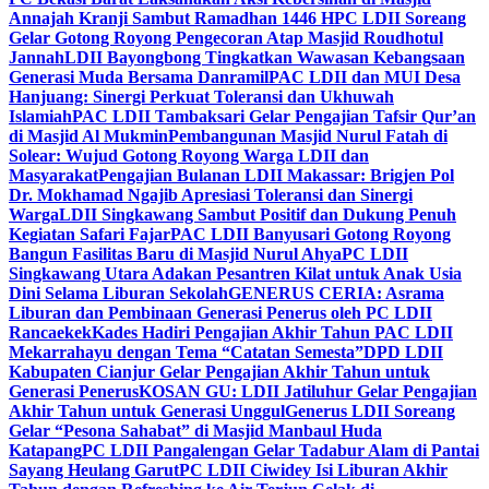
Annajah Kranji Sambut Ramadhan 1446 H
PC LDII Soreang
Gelar Gotong Royong Pengecoran Atap Masjid Roudhotul
Jannah
LDII Bayongbong Tingkatkan Wawasan Kebangsaan
Generasi Muda Bersama Danramil
PAC LDII dan MUI Desa
Hanjuang: Sinergi Perkuat Toleransi dan Ukhuwah
Islamiah
PAC LDII Tambaksari Gelar Pengajian Tafsir Qur’an
di Masjid Al Mukmin
Pembangunan Masjid Nurul Fatah di
Solear: Wujud Gotong Royong Warga LDII dan
Masyarakat
Pengajian Bulanan LDII Makassar: Brigjen Pol
Dr. Mokhamad Ngajib Apresiasi Toleransi dan Sinergi
Warga
LDII Singkawang Sambut Positif dan Dukung Penuh
Kegiatan Safari Fajar
PAC LDII Banyusari Gotong Royong
Bangun Fasilitas Baru di Masjid Nurul Ahya
PC LDII
Singkawang Utara Adakan Pesantren Kilat untuk Anak Usia
Dini Selama Liburan Sekolah
GENERUS CERIA: Asrama
Liburan dan Pembinaan Generasi Penerus oleh PC LDII
Rancaekek
Kades Hadiri Pengajian Akhir Tahun PAC LDII
Mekarrahayu dengan Tema “Catatan Semesta”
DPD LDII
Kabupaten Cianjur Gelar Pengajian Akhir Tahun untuk
Generasi Penerus
KOSAN GU: LDII Jatiluhur Gelar Pengajian
Akhir Tahun untuk Generasi Unggul
Generus LDII Soreang
Gelar “Pesona Sahabat” di Masjid Manbaul Huda
Katapang
PC LDII Pangalengan Gelar Tadabur Alam di Pantai
Sayang Heulang Garut
PC LDII Ciwidey Isi Liburan Akhir