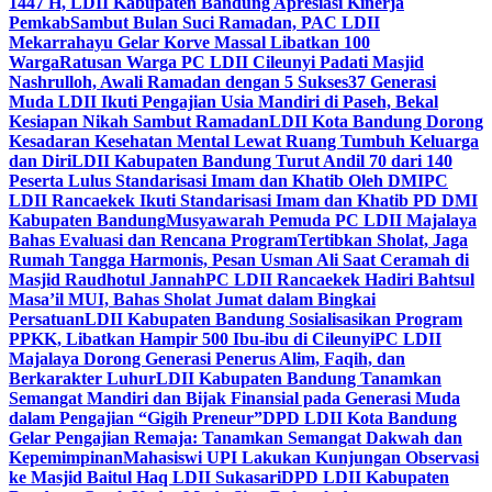
1447 H, LDII Kabupaten Bandung Apresiasi Kinerja
Pemkab
Sambut Bulan Suci Ramadan, PAC LDII
Mekarrahayu Gelar Korve Massal Libatkan 100
Warga
Ratusan Warga PC LDII Cileunyi Padati Masjid
Nashrulloh, Awali Ramadan dengan 5 Sukses
37 Generasi
Muda LDII Ikuti Pengajian Usia Mandiri di Paseh, Bekal
Kesiapan Nikah Sambut Ramadan
LDII Kota Bandung Dorong
Kesadaran Kesehatan Mental Lewat Ruang Tumbuh Keluarga
dan Diri
LDII Kabupaten Bandung Turut Andil 70 dari 140
Peserta Lulus Standarisasi Imam dan Khatib Oleh DMI
PC
LDII Rancaekek Ikuti Standarisasi Imam dan Khatib PD DMI
Kabupaten Bandung
Musyawarah Pemuda PC LDII Majalaya
Bahas Evaluasi dan Rencana Program
Tertibkan Sholat, Jaga
Rumah Tangga Harmonis, Pesan Usman Ali Saat Ceramah di
Masjid Raudhotul Jannah
PC LDII Rancaekek Hadiri Bahtsul
Masa’il MUI, Bahas Sholat Jumat dalam Bingkai
Persatuan
LDII Kabupaten Bandung Sosialisasikan Program
PPKK, Libatkan Hampir 500 Ibu-ibu di Cileunyi
PC LDII
Majalaya Dorong Generasi Penerus Alim, Faqih, dan
Berkarakter Luhur
LDII Kabupaten Bandung Tanamkan
Semangat Mandiri dan Bijak Finansial pada Generasi Muda
dalam Pengajian “Gigih Preneur”
DPD LDII Kota Bandung
Gelar Pengajian Remaja: Tanamkan Semangat Dakwah dan
Kepemimpinan
Mahasiswi UPI Lakukan Kunjungan Observasi
ke Masjid Baitul Haq LDII Sukasari
DPD LDII Kabupaten