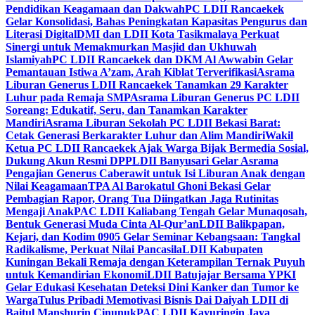
Pendidikan Keagamaan dan Dakwah
PC LDII Rancaekek
Gelar Konsolidasi, Bahas Peningkatan Kapasitas Pengurus dan
Literasi Digital
DMI dan LDII Kota Tasikmalaya Perkuat
Sinergi untuk Memakmurkan Masjid dan Ukhuwah
Islamiyah
PC LDII Rancaekek dan DKM Al Awwabin Gelar
Pemantauan Istiwa A’zam, Arah Kiblat Terverifikasi
Asrama
Liburan Generus LDII Rancaekek Tanamkan 29 Karakter
Luhur pada Remaja SMP
Asrama Liburan Generus PC LDII
Soreang: Edukatif, Seru, dan Tanamkan Karakter
Mandiri
Asrama Liburan Sekolah PC LDII Bekasi Barat:
Cetak Generasi Berkarakter Luhur dan Alim Mandiri
Wakil
Ketua PC LDII Rancaekek Ajak Warga Bijak Bermedia Sosial,
Dukung Akun Resmi DPP
LDII Banyusari Gelar Asrama
Pengajian Generus Caberawit untuk Isi Liburan Anak dengan
Nilai Keagamaan
TPA Al Barokatul Ghoni Bekasi Gelar
Pembagian Rapor, Orang Tua Diingatkan Jaga Rutinitas
Mengaji Anak
PAC LDII Kaliabang Tengah Gelar Munaqosah,
Bentuk Generasi Muda Cinta Al-Qur’an
LDII Balikpapan,
Kejari, dan Kodim 0905 Gelar Seminar Kebangsaan: Tangkal
Radikalisme, Perkuat Nilai Pancasila
LDII Kabupaten
Kuningan Bekali Remaja dengan Keterampilan Ternak Puyuh
untuk Kemandirian Ekonomi
LDII Batujajar Bersama YPKI
Gelar Edukasi Kesehatan Deteksi Dini Kanker dan Tumor ke
Warga
Tulus Pribadi Memotivasi Bisnis Dai Daiyah LDII di
Baitul Manshurin Cinunuk
PAC LDII Kayuringin Jaya