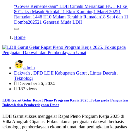
"Gowes Kemerdekaan" LDII Cimahi Meriahkan HUT RI ke-
80
"Jaksa Masuk Sekolah"
1 Ekor Kambing
1 Maret 2025
1
Ramadan 1446 H
10 Malam Terakhir Ramadan
18 Sapi dan 11
Domba
2025
21 Generasi Muda LDII
Home
admin
Dakwah
,
DPD LDII Kabupaten Garut
,
Lintas Daerah
,
Teknologi
December 26, 2024
187 views
LDII Garut Gelar Rapat Pleno Program Kerja 2025, Fokus pada Penguatan
Dakwah dan Pemberdayaan Umat
LDII Garut sukses menggelar Rapat Pleno Program Kerja 2025 di
Villa Anugrah Cipanas. Fokus utama: penguatan dakwah berbasis
teknologi, pemberdayaan ekonomi umat, dan peningkatan kapasitas