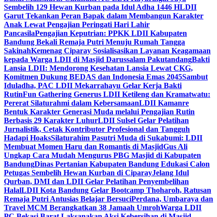
Sembelih 129 Hewan Kurban pada Idul Adha 1446 H
LDII
Garut Tekankan Peran Bapak dalam Membangun Karakter
Anak Lewat Pengajian Peringati Hari Lahir
Pancasila
Pengajian Keputrian: PPKK LDII Kabupaten
Bandung Bekali Remaja Putri Menuju Rumah Tangga
Sakinah
Kemenag Ciparay Sosialisasikan Layanan Keagamaan
kepada Warga LDII di Masjid Darussalam Pakutandang
Bakti
Lansia LDII: Mendorong Kesehatan Lansia Lewat CKG,
Komitmen Dukung BEDAS dan Indonesia Emas 2045
Sambut
Iduladha, PAC LDII Mekarrahayu Gelar Kerja Bakti
Rutin
Fun Gathering Generus LDII Ketileng dan Kramatwatu:
Pererat Silaturahmi dalam Kebersamaan
LDII Kamanre
Bentuk Karakter Generasi Muda melalui Pengajian Rutin
Berbasis 29 Karakter Luhur
LDII Sulsel Gelar Pelatihan
Jurnalistik, Cetak Kontributor Profesional dan Tangguh
Hadapi Hoaks
Silaturahim Pasutri Muda di Sukabumi: LDII
Membuat Momen Haru dan Romantis di Masjid
Gus Ali
Ungkap Cara Mudah Mengurus PBG Masjid di Kabupaten
Bandung
Dinas Pertanian Kabupaten Bandung Edukasi Calon
Petugas Sembelih Hewan Kurban di Ciparay
Jelang Idul
Qurban, DMI dan LDII Gelar Pelatihan Penyembelihan
Halal
LDII Kota Bandung Gelar Bootcamp Thoharoh, Ratusan
Remaja Putri Antusias Belajar Bersuci
Perdana, Umbaraya dan
Travel MCM Berangkatkan 38 Jamaah Umroh
Warga LDII
PC Bekasi Barat Laksanakan Aksi Kebersihan di Masjid