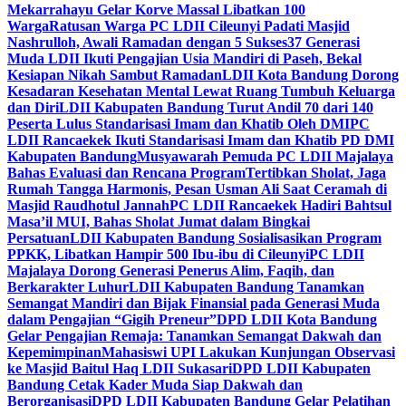
Mekarrahayu Gelar Korve Massal Libatkan 100
Warga
Ratusan Warga PC LDII Cileunyi Padati Masjid
Nashrulloh, Awali Ramadan dengan 5 Sukses
37 Generasi
Muda LDII Ikuti Pengajian Usia Mandiri di Paseh, Bekal
Kesiapan Nikah Sambut Ramadan
LDII Kota Bandung Dorong
Kesadaran Kesehatan Mental Lewat Ruang Tumbuh Keluarga
dan Diri
LDII Kabupaten Bandung Turut Andil 70 dari 140
Peserta Lulus Standarisasi Imam dan Khatib Oleh DMI
PC
LDII Rancaekek Ikuti Standarisasi Imam dan Khatib PD DMI
Kabupaten Bandung
Musyawarah Pemuda PC LDII Majalaya
Bahas Evaluasi dan Rencana Program
Tertibkan Sholat, Jaga
Rumah Tangga Harmonis, Pesan Usman Ali Saat Ceramah di
Masjid Raudhotul Jannah
PC LDII Rancaekek Hadiri Bahtsul
Masa’il MUI, Bahas Sholat Jumat dalam Bingkai
Persatuan
LDII Kabupaten Bandung Sosialisasikan Program
PPKK, Libatkan Hampir 500 Ibu-ibu di Cileunyi
PC LDII
Majalaya Dorong Generasi Penerus Alim, Faqih, dan
Berkarakter Luhur
LDII Kabupaten Bandung Tanamkan
Semangat Mandiri dan Bijak Finansial pada Generasi Muda
dalam Pengajian “Gigih Preneur”
DPD LDII Kota Bandung
Gelar Pengajian Remaja: Tanamkan Semangat Dakwah dan
Kepemimpinan
Mahasiswi UPI Lakukan Kunjungan Observasi
ke Masjid Baitul Haq LDII Sukasari
DPD LDII Kabupaten
Bandung Cetak Kader Muda Siap Dakwah dan
Berorganisasi
DPD LDII Kabupaten Bandung Gelar Pelatihan