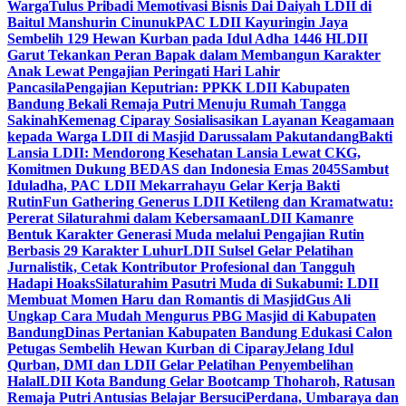
Warga
Tulus Pribadi Memotivasi Bisnis Dai Daiyah LDII di
Baitul Manshurin Cinunuk
PAC LDII Kayuringin Jaya
Sembelih 129 Hewan Kurban pada Idul Adha 1446 H
LDII
Garut Tekankan Peran Bapak dalam Membangun Karakter
Anak Lewat Pengajian Peringati Hari Lahir
Pancasila
Pengajian Keputrian: PPKK LDII Kabupaten
Bandung Bekali Remaja Putri Menuju Rumah Tangga
Sakinah
Kemenag Ciparay Sosialisasikan Layanan Keagamaan
kepada Warga LDII di Masjid Darussalam Pakutandang
Bakti
Lansia LDII: Mendorong Kesehatan Lansia Lewat CKG,
Komitmen Dukung BEDAS dan Indonesia Emas 2045
Sambut
Iduladha, PAC LDII Mekarrahayu Gelar Kerja Bakti
Rutin
Fun Gathering Generus LDII Ketileng dan Kramatwatu:
Pererat Silaturahmi dalam Kebersamaan
LDII Kamanre
Bentuk Karakter Generasi Muda melalui Pengajian Rutin
Berbasis 29 Karakter Luhur
LDII Sulsel Gelar Pelatihan
Jurnalistik, Cetak Kontributor Profesional dan Tangguh
Hadapi Hoaks
Silaturahim Pasutri Muda di Sukabumi: LDII
Membuat Momen Haru dan Romantis di Masjid
Gus Ali
Ungkap Cara Mudah Mengurus PBG Masjid di Kabupaten
Bandung
Dinas Pertanian Kabupaten Bandung Edukasi Calon
Petugas Sembelih Hewan Kurban di Ciparay
Jelang Idul
Qurban, DMI dan LDII Gelar Pelatihan Penyembelihan
Halal
LDII Kota Bandung Gelar Bootcamp Thoharoh, Ratusan
Remaja Putri Antusias Belajar Bersuci
Perdana, Umbaraya dan