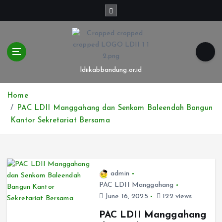
S
k
i
p
t
o
ldiikabbandung.or.id
c
o
Home
n
t
PAC LDII Manggahang dan Senkom Baleendah Bangun
e
Kantor Sekretariat Bersama
n
t
admin
PAC LDII Manggahang
June 16, 2025
122 views
PAC LDII Manggahang