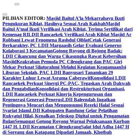
PILIHAN EDITOR:
Masjid Baitul A’la Mekarrahayu Ikuti
Pengukuran Kiblat, Hasilnya Sesuai Arah Kakbah
Masjid
Baitul A’mal Ikuti Verifikasi Arah Kiblat, Terima Sertifikat dari
Kemenag RI
LDII Rancaekek Verifikasi Arah Kiblat Masjid Ar
Robbani Lewat Fenomena Rashdul Qiblat
Cetak Generasi
Berkarakter, PC LDII Margaasih Gelar Evaluasi Generus
Kolaborasi 3 Kecamatan
Gotong Royong di Bojong Badak:
LDII Cikancung dan Warga Cikasungka Rawat Kebersihan
Masjid
Keakraban Pemuda PC Cilengkrang dan PAC Giri
Mekar Perkuat Silaturahmi Melalui Kegiatan Keagamaan
Isi
Liburan Sekolah, PAC LDII Banyusari Tanamkan 29
Karakter Luhur Lewat Asrama Caberawit
Konsolidasi LDII
Rancaekek Perkuat Sinergi PC-PAC, Tegaskan Arah Dakwah
dan Pengabdian
Konsolidasi dan Restrukturisasi Organisasi,
LDII Rancaekek Perkuat Kinerja Kepengurusan dan
Regenerasi Generasi Penerus
LDII Baleendah Ingatkan
Pentingnya Mencari dan Mengonsumsi Rezeki Halal Sesuai
Syariat Islam
LDII Kabupaten Bandung Gelar Pelatihan
Rukyatul Hilal, Kenalkan Teleskop Digital untuk Pengamatan
Bulan
Semangat Gotong Royong Warnai Pelaksanaan Kurban
1447 H. LDII Kecamatan Cilengkrang
Salat Idul Adha 1447 H
di Soreang dan Katapang Dipadati Jamaah, Khotbah