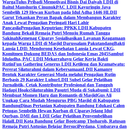
Warga
Tulus Pribadi Memotivasi Bisnis Dai Daiyah LDII di
Baitul Manshurin Cinunuk
PAC LDII Kayuringin Jaya
Sembelih 129 Hewan Kurban pada Idul Adha 1446 H
LDII
Garut Tekankan Peran Bapak dalam Membangun Karakter
Anak Lewat Pengajian Peringati Hari Lahir
Pancasila
Pengajian Keputrian: PPKK LDII Kabupaten
Bandung Bekali Remaja Putri Menuju Rumah Tangga
Sakinah
Kemenag Ciparay Sosialisasikan Layanan Keagamaan
kepada Warga LDII di Masjid Darussalam Pakutandang
Bakti
Lansia LDII: Mendorong Kesehatan Lansia Lewat CKG,
Komitmen Dukung BEDAS dan Indonesia Emas 2045
Sambut
Iduladha, PAC LDII Mekarrahayu Gelar Kerja Bakti
Rutin
Fun Gathering Generus LDII Ketileng dan Kramatwatu:
Pererat Silaturahmi dalam Kebersamaan
LDII Kamanre
Bentuk Karakter Generasi Muda melalui Pengajian Rutin
Berbasis 29 Karakter Luhur
LDII Sulsel Gelar Pelatihan
Jurnalistik, Cetak Kontributor Profesional dan Tangguh
Hadapi Hoaks
Silaturahim Pasutri Muda di Sukabumi: LDII
Membuat Momen Haru dan Romantis di Masjid
Gus Ali
Ungkap Cara Mudah Mengurus PBG Masjid di Kabupaten
Bandung
Dinas Pertanian Kabupaten Bandung Edukasi Calon
Petugas Sembelih Hewan Kurban di Ciparay
Jelang Idul
Qurban, DMI dan LDII Gelar Pelatihan Penyembelihan
Halal
LDII Kota Bandung Gelar Bootcamp Thoharoh, Ratusan
Remaja Putri Antusias Belajar Bersuci
Perdana, Umbaraya dan