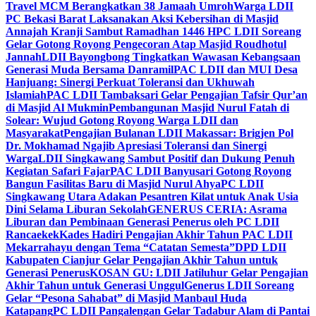
Travel MCM Berangkatkan 38 Jamaah Umroh
Warga LDII
PC Bekasi Barat Laksanakan Aksi Kebersihan di Masjid
Annajah Kranji Sambut Ramadhan 1446 H
PC LDII Soreang
Gelar Gotong Royong Pengecoran Atap Masjid Roudhotul
Jannah
LDII Bayongbong Tingkatkan Wawasan Kebangsaan
Generasi Muda Bersama Danramil
PAC LDII dan MUI Desa
Hanjuang: Sinergi Perkuat Toleransi dan Ukhuwah
Islamiah
PAC LDII Tambaksari Gelar Pengajian Tafsir Qur’an
di Masjid Al Mukmin
Pembangunan Masjid Nurul Fatah di
Solear: Wujud Gotong Royong Warga LDII dan
Masyarakat
Pengajian Bulanan LDII Makassar: Brigjen Pol
Dr. Mokhamad Ngajib Apresiasi Toleransi dan Sinergi
Warga
LDII Singkawang Sambut Positif dan Dukung Penuh
Kegiatan Safari Fajar
PAC LDII Banyusari Gotong Royong
Bangun Fasilitas Baru di Masjid Nurul Ahya
PC LDII
Singkawang Utara Adakan Pesantren Kilat untuk Anak Usia
Dini Selama Liburan Sekolah
GENERUS CERIA: Asrama
Liburan dan Pembinaan Generasi Penerus oleh PC LDII
Rancaekek
Kades Hadiri Pengajian Akhir Tahun PAC LDII
Mekarrahayu dengan Tema “Catatan Semesta”
DPD LDII
Kabupaten Cianjur Gelar Pengajian Akhir Tahun untuk
Generasi Penerus
KOSAN GU: LDII Jatiluhur Gelar Pengajian
Akhir Tahun untuk Generasi Unggul
Generus LDII Soreang
Gelar “Pesona Sahabat” di Masjid Manbaul Huda
Katapang
PC LDII Pangalengan Gelar Tadabur Alam di Pantai