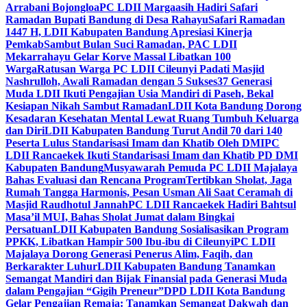
Arrabani Bojongloa
PC LDII Margaasih Hadiri Safari
Ramadan Bupati Bandung di Desa Rahayu
Safari Ramadan
1447 H, LDII Kabupaten Bandung Apresiasi Kinerja
Pemkab
Sambut Bulan Suci Ramadan, PAC LDII
Mekarrahayu Gelar Korve Massal Libatkan 100
Warga
Ratusan Warga PC LDII Cileunyi Padati Masjid
Nashrulloh, Awali Ramadan dengan 5 Sukses
37 Generasi
Muda LDII Ikuti Pengajian Usia Mandiri di Paseh, Bekal
Kesiapan Nikah Sambut Ramadan
LDII Kota Bandung Dorong
Kesadaran Kesehatan Mental Lewat Ruang Tumbuh Keluarga
dan Diri
LDII Kabupaten Bandung Turut Andil 70 dari 140
Peserta Lulus Standarisasi Imam dan Khatib Oleh DMI
PC
LDII Rancaekek Ikuti Standarisasi Imam dan Khatib PD DMI
Kabupaten Bandung
Musyawarah Pemuda PC LDII Majalaya
Bahas Evaluasi dan Rencana Program
Tertibkan Sholat, Jaga
Rumah Tangga Harmonis, Pesan Usman Ali Saat Ceramah di
Masjid Raudhotul Jannah
PC LDII Rancaekek Hadiri Bahtsul
Masa’il MUI, Bahas Sholat Jumat dalam Bingkai
Persatuan
LDII Kabupaten Bandung Sosialisasikan Program
PPKK, Libatkan Hampir 500 Ibu-ibu di Cileunyi
PC LDII
Majalaya Dorong Generasi Penerus Alim, Faqih, dan
Berkarakter Luhur
LDII Kabupaten Bandung Tanamkan
Semangat Mandiri dan Bijak Finansial pada Generasi Muda
dalam Pengajian “Gigih Preneur”
DPD LDII Kota Bandung
Gelar Pengajian Remaja: Tanamkan Semangat Dakwah dan