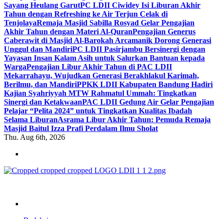
Sayang Heulang Garut
PC LDII Ciwidey Isi Liburan Akhir
Tahun dengan Refreshing ke Air Terjun Celak di
Tenjolaya
Remaja Masjid Sabilla Rosyad Gelar Pengajian
Akhir Tahun dengan Materi Al-Quran
Pengajian Generus
Caberawit di Masjid Al-Barokah Arcamanik Dorong Generasi
Unggul dan Mandiri
PC LDII Pasirjambu Bersinergi dengan
Yayasan Insan Kalam Asih untuk Salurkan Bantuan kepada
Warga
Pengajian Libur Akhir Tahun di PAC LDII
Mekarrahayu, Wujudkan Generasi Berakhlakul Karimah,
Berilmu, dan Mandiri
PPKK LDII Kabupaten Bandung Hadiri
Kajian Syahriyyah MTW Rahmatul Ummah: Tingkatkan
Sinergi dan Ketakwaan
PAC LDII Gedung Air Gelar Pengajian
Pelajar “Pelita 2024” untuk Tingkatkan Kualitas Ibadah
Selama Liburan
Asrama Libur Akhir Tahun: Pemuda Remaja
Masjid Baitul Izza Prafi Perdalam Ilmu Sholat
Thu. Aug 6th, 2026
ldiikabbandung.or.id