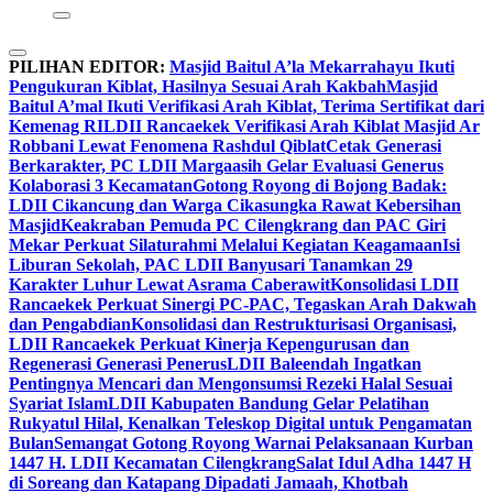
PILIHAN EDITOR:
Masjid Baitul A’la Mekarrahayu Ikuti
Pengukuran Kiblat, Hasilnya Sesuai Arah Kakbah
Masjid
Baitul A’mal Ikuti Verifikasi Arah Kiblat, Terima Sertifikat dari
Kemenag RI
LDII Rancaekek Verifikasi Arah Kiblat Masjid Ar
Robbani Lewat Fenomena Rashdul Qiblat
Cetak Generasi
Berkarakter, PC LDII Margaasih Gelar Evaluasi Generus
Kolaborasi 3 Kecamatan
Gotong Royong di Bojong Badak:
LDII Cikancung dan Warga Cikasungka Rawat Kebersihan
Masjid
Keakraban Pemuda PC Cilengkrang dan PAC Giri
Mekar Perkuat Silaturahmi Melalui Kegiatan Keagamaan
Isi
Liburan Sekolah, PAC LDII Banyusari Tanamkan 29
Karakter Luhur Lewat Asrama Caberawit
Konsolidasi LDII
Rancaekek Perkuat Sinergi PC-PAC, Tegaskan Arah Dakwah
dan Pengabdian
Konsolidasi dan Restrukturisasi Organisasi,
LDII Rancaekek Perkuat Kinerja Kepengurusan dan
Regenerasi Generasi Penerus
LDII Baleendah Ingatkan
Pentingnya Mencari dan Mengonsumsi Rezeki Halal Sesuai
Syariat Islam
LDII Kabupaten Bandung Gelar Pelatihan
Rukyatul Hilal, Kenalkan Teleskop Digital untuk Pengamatan
Bulan
Semangat Gotong Royong Warnai Pelaksanaan Kurban
1447 H. LDII Kecamatan Cilengkrang
Salat Idul Adha 1447 H
di Soreang dan Katapang Dipadati Jamaah, Khotbah