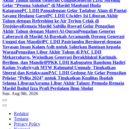
Akhir Tahun untuk Generasi Unggul
Generus LDII Soreang
Gelar “Pesona Sahabat” di Masjid Manbaul Huda
Katapang
PC LDII Pangalengan Gelar Tadabur Alam di Pantai
Sayang Heulang Garut
PC LDII Ciwidey Isi Liburan Akhir
Tahun dengan Refreshing ke Air Terjun Celak di
Tenjolaya
Remaja Masjid Sabilla Rosyad Gelar Pengajian
Akhir Tahun dengan Materi Al-Quran
Pengajian Generus
Caberawit di Masjid Al-Barokah Arcamanik Dorong Generasi
Unggul dan Mandiri
PC LDII Pasirjambu Bersinergi dengan
Yayasan Insan Kalam Asih untuk Salurkan Bantuan kepada
Warga
Pengajian Libur Akhir Tahun di PAC LDII
Mekarrahayu, Wujudkan Generasi Berakhlakul Karimah,
Berilmu, dan Mandiri
PPKK LDII Kabupaten Bandung Hadiri
Kajian Syahriyyah MTW Rahmatul Ummah: Tingkatkan
Sinergi dan Ketakwaan
PAC LDII Gedung Air Gelar Pengajian
Pelajar “Pelita 2024” untuk Tingkatkan Kualitas Ibadah
Selama Liburan
Asrama Libur Akhir Tahun: Pemuda Remaja
Masjid Baitul Izza Prafi Perdalam Ilmu Sholat
Sun. Aug 9th, 2026
Redaksi
Tentang
Privacy Policy