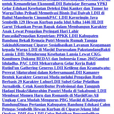
untuk Kemandirian Ekonomi
LDII Batujajar Bersama YPKI
Gelar Edukasi Kesehatan Deteksi Dini Kanker dan Tumor ke
Warga
Tulus Pribadi Memotivasi Bisnis Dai Daiyah LDII di
Baitul Manshurin Cinunuk
PAC LDII Kayuringin Jaya
Sembelih 129 Hewan Kurban pada Idul Adha 1446 H
LDII
Garut Tekankan Peran Bapak dalam Membangun Karakter
Anak Lewat Pengajian Peringati Hari Lahir
Pancasila
Pengajian Keputrian: PPKK LDII Kabupaten
Bandung Bekali Remaja Putri Menuju Rumah Tangga
Sakinah
Kemenag Ciparay Sosialisasikan Layanan Keagamaan
kepada Warga LDII di Masjid Darussalam Pakutandang
Bakti
Lansia LDII: Mendorong Kesehatan Lansia Lewat CKG,
Komitmen Dukung BEDAS dan Indonesia Emas 2045
Sambut
Iduladha, PAC LDII Mekarrahayu Gelar Kerja Bakti
Rutin
Fun Gathering Generus LDII Ketileng dan Kramatwatu:
Pererat Silaturahmi dalam Kebersamaan
LDII Kamanre
Bentuk Karakter Generasi Muda melalui Pengajian Rutin
Berbasis 29 Karakter Luhur
LDII Sulsel Gelar Pelatihan
Jurnalistik, Cetak Kontributor Profesional dan Tangguh
Hadapi Hoaks
Silaturahim Pasutri Muda di Sukabumi: LDII
Membuat Momen Haru dan Romantis di Masjid
Gus Ali
Ungkap Cara Mudah Mengurus PBG Masjid di Kabupaten
Bandung
Dinas Pertanian Kabupaten Bandung Edukasi Calon
Petugas Sembelih Hewan Kurban di Ciparay
Jelang Idul
Qurban, DMI dan LDII Gelar Pelatihan Penyembelihan