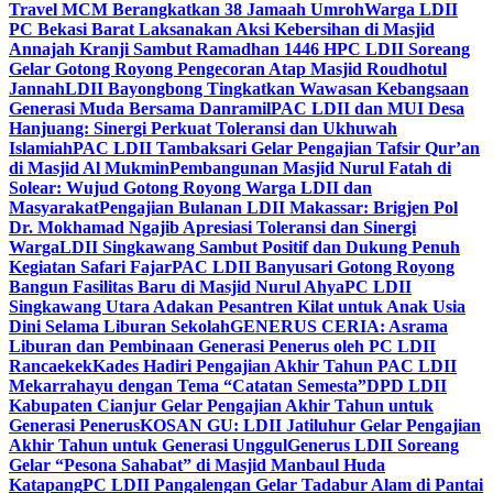
Travel MCM Berangkatkan 38 Jamaah Umroh
Warga LDII
PC Bekasi Barat Laksanakan Aksi Kebersihan di Masjid
Annajah Kranji Sambut Ramadhan 1446 H
PC LDII Soreang
Gelar Gotong Royong Pengecoran Atap Masjid Roudhotul
Jannah
LDII Bayongbong Tingkatkan Wawasan Kebangsaan
Generasi Muda Bersama Danramil
PAC LDII dan MUI Desa
Hanjuang: Sinergi Perkuat Toleransi dan Ukhuwah
Islamiah
PAC LDII Tambaksari Gelar Pengajian Tafsir Qur’an
di Masjid Al Mukmin
Pembangunan Masjid Nurul Fatah di
Solear: Wujud Gotong Royong Warga LDII dan
Masyarakat
Pengajian Bulanan LDII Makassar: Brigjen Pol
Dr. Mokhamad Ngajib Apresiasi Toleransi dan Sinergi
Warga
LDII Singkawang Sambut Positif dan Dukung Penuh
Kegiatan Safari Fajar
PAC LDII Banyusari Gotong Royong
Bangun Fasilitas Baru di Masjid Nurul Ahya
PC LDII
Singkawang Utara Adakan Pesantren Kilat untuk Anak Usia
Dini Selama Liburan Sekolah
GENERUS CERIA: Asrama
Liburan dan Pembinaan Generasi Penerus oleh PC LDII
Rancaekek
Kades Hadiri Pengajian Akhir Tahun PAC LDII
Mekarrahayu dengan Tema “Catatan Semesta”
DPD LDII
Kabupaten Cianjur Gelar Pengajian Akhir Tahun untuk
Generasi Penerus
KOSAN GU: LDII Jatiluhur Gelar Pengajian
Akhir Tahun untuk Generasi Unggul
Generus LDII Soreang
Gelar “Pesona Sahabat” di Masjid Manbaul Huda
Katapang
PC LDII Pangalengan Gelar Tadabur Alam di Pantai