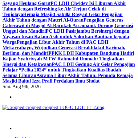
Sayang Heulang Garut
PC LDII Ciwidey Isi Liburan Akhir
Tahun dengan Refreshing ke Air Terjun Celak di
Tenjolaya
Remaja Masjid Sabilla Rosyad Gelar Pengajian
Akhir Tahun dengan Materi Al-Quran
Pengajian Generus
Caberawit di Masjid Al-Barokah Arcamanik Dorong Generasi
Unggul dan Mandiri
PC LDII Pasirjambu Bersinergi dengan
Yayasan Insan Kalam Asih untuk Salurkan Bantuan kepada
Warga
Pengajian Libur Akhir Tahun di PAC LDII
Mekarrahayu, Wujudkan Generasi Berakhlakul Karimah,
Berilmu, dan Mandiri
PPKK LDII Kabupaten Bandung Hadiri
Kajian Syahriyyah MTW Rahmatul Ummah: Tingkatkan
Sinergi dan Ketakwaan
PAC LDII Gedung Air Gelar Pengajian
Pelajar “Pelita 2024” untuk Tingkatkan Kualitas Ibadah
Selama Liburan
Asrama Libur Akhir Tahun: Pemuda Remaja
Masjid Baitul Izza Prafi Perdalam Ilmu Sholat
Sun. Aug 9th, 2026
ldiikabbandung.or.id