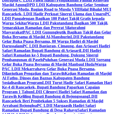
Disrupsi
PC LDII Paseh Hadiri Pengukuhan Panitia Renovasi
Masjid Agung
DPD LDII Kabupaten Bandung Gelar Seminar
Generasi Muda, Bagian Road to Musda VIII
Halal Bihalal MUI
Rancaekek, LDII Hadir Perkuat Sinergi Ulama dan Umaro
PC
LDII Pangalengan Bagikan 180 Paket Takjil Gratis kepada
Warga Sekitar
Warga LDII Pakutandang Bagikan 500 Takjil,
Semarakkan Ramadan dan Pererat Silaturahmi
Masyarakat
PAC LDII Gunungleutik Bagikan Takjil dan Gelar
Buka Bersama di Masjid Al-Manshurin
LDII Pakutandang
Gelar Buka Puasa Bersama, 80 Warga Hadiri di Masjid
Darussalam
PC LDII Banjaran, Cimaung, dan Arjasari Hadiri
Safari Ramadan Bupati Bandung di Arjasari
LDII Hadiri
Safari Ramadan ke-5 Bupati Bandung, Dukung Sinergi
Pembangunan di Paseh
Puluhan Generasi Muda LDII Soreang
Gelar Buka Puasa Bersama di Masjid Manbaul Huda
Warga
PAC LDII Mekarrahayu Gelar Buka Puasa Bersama,
Dilanjutkan Pengajian dan Tarawih
Kajian Ramadan di Masjid
Al Fathu, Dinsos dan Baznas Kabupaten Bandung
Sosialisasikan Program
LDII Turut Hadir Safari Ramadan Hari
Ke-4 di Rancaekek, Bupati Bandung Paparkan Capaian
Program 1 Tahun
LDII Cileunyi Hadiri Safari Ramadan dan
Tarawih Keliling Bupati Bandung di Bojongsoang
LDII
Rancaekek Beri Pembekalan 5 Sukses Ramadan di Masjid
Arrabani Bojongloa
PC LDII Margaasih Hadiri Safari
Ramadan Bupati Bandung di Desa Rahayu
Safari Ramadan