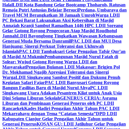
Halal
LDII Kota Bandung Gelar Bootcamp Thoharoh, Ratusan
Remaja Putri Antusias Belajar Bersuci
Perdana, Umbaraya dan
Travel MCM Berangkatkan 38 Jamaah Umroh
Warga LDII
PC Bekasi Barat Laksanakan Aksi Kebersihan di Masjid
Annajah Kranji Sambut Ramadhan 1446 H
PC LDII Soreang
Gelar Gotong Royong Pengecoran Atap Masjid Roudhotul
Jannah
LDII Bayongbong Tingkatkan Wawasan Kebangsaan
Generasi Muda Bersama Danramil
PAC LDII dan MUI Desa
Hanjuang: Sinergi Perkuat Toleransi dan Ukhuwah
Islamiah
PAC LDII Tambaksari Gelar Pengajian Tafsir Qur’an
di Masjid Al Mukmin
Pembangunan Masjid Nurul Fatah di
Solear: Wujud Gotong Royong Warga LDII dan
Masyarakat
Pengajian Bulanan LDII Makassar: Brigjen Pol
Dr. Mokhamad Ngajib Apresiasi Toleransi dan Sinergi
Warga
LDII Singkawang Sambut Positif dan Dukung Penuh
Kegiatan Safari Fajar
PAC LDII Banyusari Gotong Royong
Bangun Fasilitas Baru di Masjid Nurul Ahya
PC LDII
Singkawang Utara Adakan Pesantren Kilat untuk Anak Usia
Dini Selama Liburan Sekolah
GENERUS CERIA: Asrama
Liburan dan Pembinaan Generasi Penerus oleh PC LDII
Rancaekek
Kades Hadiri Pengajian Akhir Tahun PAC LDII
Mekarrahayu dengan Tema “Catatan Semesta”
DPD LDII
Kabupaten Cianjur Gelar Pengajian Akhir Tahun untuk
Generasi Penerus
KOSAN GU: LDII Jatiluhur Gelar Pengajian