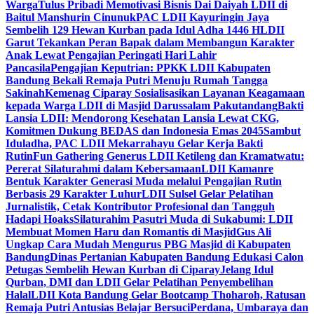
Warga
Tulus Pribadi Memotivasi Bisnis Dai Daiyah LDII di
Baitul Manshurin Cinunuk
PAC LDII Kayuringin Jaya
Sembelih 129 Hewan Kurban pada Idul Adha 1446 H
LDII
Garut Tekankan Peran Bapak dalam Membangun Karakter
Anak Lewat Pengajian Peringati Hari Lahir
Pancasila
Pengajian Keputrian: PPKK LDII Kabupaten
Bandung Bekali Remaja Putri Menuju Rumah Tangga
Sakinah
Kemenag Ciparay Sosialisasikan Layanan Keagamaan
kepada Warga LDII di Masjid Darussalam Pakutandang
Bakti
Lansia LDII: Mendorong Kesehatan Lansia Lewat CKG,
Komitmen Dukung BEDAS dan Indonesia Emas 2045
Sambut
Iduladha, PAC LDII Mekarrahayu Gelar Kerja Bakti
Rutin
Fun Gathering Generus LDII Ketileng dan Kramatwatu:
Pererat Silaturahmi dalam Kebersamaan
LDII Kamanre
Bentuk Karakter Generasi Muda melalui Pengajian Rutin
Berbasis 29 Karakter Luhur
LDII Sulsel Gelar Pelatihan
Jurnalistik, Cetak Kontributor Profesional dan Tangguh
Hadapi Hoaks
Silaturahim Pasutri Muda di Sukabumi: LDII
Membuat Momen Haru dan Romantis di Masjid
Gus Ali
Ungkap Cara Mudah Mengurus PBG Masjid di Kabupaten
Bandung
Dinas Pertanian Kabupaten Bandung Edukasi Calon
Petugas Sembelih Hewan Kurban di Ciparay
Jelang Idul
Qurban, DMI dan LDII Gelar Pelatihan Penyembelihan
Halal
LDII Kota Bandung Gelar Bootcamp Thoharoh, Ratusan
Remaja Putri Antusias Belajar Bersuci
Perdana, Umbaraya dan