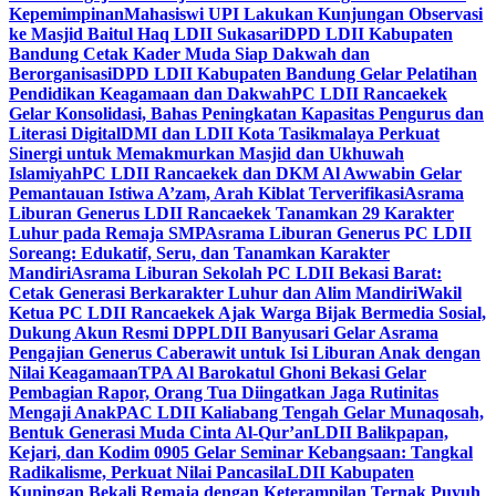
Kepemimpinan
Mahasiswi UPI Lakukan Kunjungan Observasi
ke Masjid Baitul Haq LDII Sukasari
DPD LDII Kabupaten
Bandung Cetak Kader Muda Siap Dakwah dan
Berorganisasi
DPD LDII Kabupaten Bandung Gelar Pelatihan
Pendidikan Keagamaan dan Dakwah
PC LDII Rancaekek
Gelar Konsolidasi, Bahas Peningkatan Kapasitas Pengurus dan
Literasi Digital
DMI dan LDII Kota Tasikmalaya Perkuat
Sinergi untuk Memakmurkan Masjid dan Ukhuwah
Islamiyah
PC LDII Rancaekek dan DKM Al Awwabin Gelar
Pemantauan Istiwa A’zam, Arah Kiblat Terverifikasi
Asrama
Liburan Generus LDII Rancaekek Tanamkan 29 Karakter
Luhur pada Remaja SMP
Asrama Liburan Generus PC LDII
Soreang: Edukatif, Seru, dan Tanamkan Karakter
Mandiri
Asrama Liburan Sekolah PC LDII Bekasi Barat:
Cetak Generasi Berkarakter Luhur dan Alim Mandiri
Wakil
Ketua PC LDII Rancaekek Ajak Warga Bijak Bermedia Sosial,
Dukung Akun Resmi DPP
LDII Banyusari Gelar Asrama
Pengajian Generus Caberawit untuk Isi Liburan Anak dengan
Nilai Keagamaan
TPA Al Barokatul Ghoni Bekasi Gelar
Pembagian Rapor, Orang Tua Diingatkan Jaga Rutinitas
Mengaji Anak
PAC LDII Kaliabang Tengah Gelar Munaqosah,
Bentuk Generasi Muda Cinta Al-Qur’an
LDII Balikpapan,
Kejari, dan Kodim 0905 Gelar Seminar Kebangsaan: Tangkal
Radikalisme, Perkuat Nilai Pancasila
LDII Kabupaten
Kuningan Bekali Remaja dengan Keterampilan Ternak Puyuh