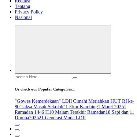
Redaksi
Tentang
Privacy Policy
Nasional
Search
for:
Or check our Popular Categories...
"Gowes Kemerdekaan" LDII Cimahi Meriahkan HUT RI ke-
80
"Jaksa Masuk Sekolah"
1 Ekor Kambing
1 Maret 2025
1
Ramadan 1446 H
10 Malam Terakhir Ramadan
18 Sapi dan 11
Domba
2025
21 Generasi Muda LDII