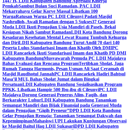
1447 H, LDII Kabupaten Bandung Apresiasi Kinerja
Pemkab
Sambut Bulan Suci Ramadan, PAC LDII
Mekarrahayu Gelar Korve Massal Libatkan 100
Warga
Ratusan Warga PC LDII Cileunyi Padati Masjid
Nashrulloh, Awali Ramadan dengan 5 Sukses
37 Generasi
Muda LDII Ikuti Pengajian Usia Mandiri di Paseh, Bekal
Kesiapan Nikah Sambut Ramadan
LDII Kota Bandung Dorong
Kesadaran Kesehatan Mental Lewat Ruang Tumbuh Keluarga
dan Diri
LDII Kabupaten Bandung Turut Andil 70 dari 140
Peserta Lulus Standarisasi Imam dan Khatib Oleh DMI
PC
LDII Rancaekek Ikuti Standarisasi Imam dan Khatib PD DMI
Kabupaten Bandung
Musyawarah Pemuda PC LDII Majalaya
Bahas Evaluasi dan Rencana Program
Tertibkan Sholat, Jaga
Rumah Tangga Harmonis, Pesan Usman Ali Saat Ceramah di
Masjid Raudhotul Jannah
PC LDII Rancaekek Hadiri Bahtsul
Masa’il MUI, Bahas Sholat Jumat dalam Bingkai
Persatuan
LDII Kabupaten Bandung Sosialisasikan Program
PPKK, Libatkan Hampir 500 Ibu-ibu di Cileunyi
PC LDII
Majalaya Dorong Generasi Penerus Alim, Faqih, dan
Berkarakter Luhur
LDII Kabupaten Bandung Tanamkan
Semangat Mandiri dan Bijak Finansial pada Generasi Muda
dalam Pengajian “Gigih Preneur”
DPD LDII Kota Bandung
Gelar Pengajian Remaja: Tanamkan Semangat Dakwah dan
Kepemimpinan
Mahasiswi UPI Lakukan Kunjungan Observasi
ke Masjid Baitul Haq LDII Sukasari
DPD LDII Kabupaten