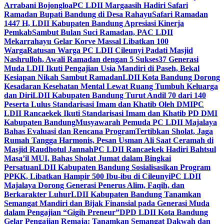
Arrabani Bojongloa
PC LDII Margaasih Hadiri Safari
Ramadan Bupati Bandung di Desa Rahayu
Safari Ramadan
1447 H, LDII Kabupaten Bandung Apresiasi Kinerja
Pemkab
Sambut Bulan Suci Ramadan, PAC LDII
Mekarrahayu Gelar Korve Massal Libatkan 100
Warga
Ratusan Warga PC LDII Cileunyi Padati Masjid
Nashrulloh, Awali Ramadan dengan 5 Sukses
37 Generasi
Muda LDII Ikuti Pengajian Usia Mandiri di Paseh, Bekal
Kesiapan Nikah Sambut Ramadan
LDII Kota Bandung Dorong
Kesadaran Kesehatan Mental Lewat Ruang Tumbuh Keluarga
dan Diri
LDII Kabupaten Bandung Turut Andil 70 dari 140
Peserta Lulus Standarisasi Imam dan Khatib Oleh DMI
PC
LDII Rancaekek Ikuti Standarisasi Imam dan Khatib PD DMI
Kabupaten Bandung
Musyawarah Pemuda PC LDII Majalaya
Bahas Evaluasi dan Rencana Program
Tertibkan Sholat, Jaga
Rumah Tangga Harmonis, Pesan Usman Ali Saat Ceramah di
Masjid Raudhotul Jannah
PC LDII Rancaekek Hadiri Bahtsul
Masa’il MUI, Bahas Sholat Jumat dalam Bingkai
Persatuan
LDII Kabupaten Bandung Sosialisasikan Program
PPKK, Libatkan Hampir 500 Ibu-ibu di Cileunyi
PC LDII
Majalaya Dorong Generasi Penerus Alim, Faqih, dan
Berkarakter Luhur
LDII Kabupaten Bandung Tanamkan
Semangat Mandiri dan Bijak Finansial pada Generasi Muda
dalam Pengajian “Gigih Preneur”
DPD LDII Kota Bandung
Gelar Pengajian Remaja: Tanamkan Semangat Dakwah dan