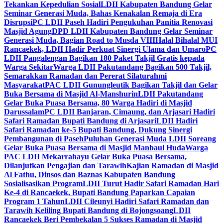
Tekankan Kepedulian Sosial
LDII Kabupaten Bandung Gelar
Seminar Generasi Muda, Bahas Kenakalan Remaja di Era
Disrupsi
PC LDII Paseh Hadiri Pengukuhan Panitia Renovasi
Masjid Agung
DPD LDII Kabupaten Bandung Gelar Seminar
Generasi Muda, Bagian Road to Musda VIII
Halal Bihalal MUI
Rancaekek, LDII Hadir Perkuat Sinergi Ulama dan Umaro
PC
LDII Pangalengan Bagikan 180 Paket Takjil Gratis kepada
Warga Sekitar
Warga LDII Pakutandang Bagikan 500 Takjil,
Semarakkan Ramadan dan Pererat Silaturahmi
Masyarakat
PAC LDII Gunungleutik Bagikan Takjil dan Gelar
Buka Bersama di Masjid Al-Manshurin
LDII Pakutandang
Gelar Buka Puasa Bersama, 80 Warga Hadiri di Masjid
Darussalam
PC LDII Banjaran, Cimaung, dan Arjasari Hadiri
Safari Ramadan Bupati Bandung di Arjasari
LDII Hadiri
Safari Ramadan ke-5 Bupati Bandung, Dukung Sinergi
Pembangunan di Paseh
Puluhan Generasi Muda LDII Soreang
Gelar Buka Puasa Bersama di Masjid Manbaul Huda
Warga
PAC LDII Mekarrahayu Gelar Buka Puasa Bersama,
Dilanjutkan Pengajian dan Tarawih
Kajian Ramadan di Masjid
Al Fathu, Dinsos dan Baznas Kabupaten Bandung
Sosialisasikan Program
LDII Turut Hadir Safari Ramadan Hari
Ke-4 di Rancaekek, Bupati Bandung Paparkan Capaian
Program 1 Tahun
LDII Cileunyi Hadiri Safari Ramadan dan
Tarawih Keliling Bupati Bandung di Bojongsoang
LDII
Rancaekek Beri Pembekalan 5 Sukses Ramadan di Masjid