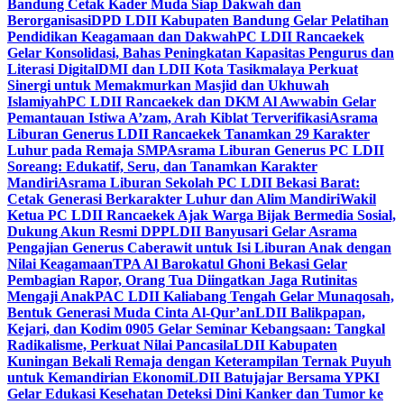
Bandung Cetak Kader Muda Siap Dakwah dan
Berorganisasi
DPD LDII Kabupaten Bandung Gelar Pelatihan
Pendidikan Keagamaan dan Dakwah
PC LDII Rancaekek
Gelar Konsolidasi, Bahas Peningkatan Kapasitas Pengurus dan
Literasi Digital
DMI dan LDII Kota Tasikmalaya Perkuat
Sinergi untuk Memakmurkan Masjid dan Ukhuwah
Islamiyah
PC LDII Rancaekek dan DKM Al Awwabin Gelar
Pemantauan Istiwa A’zam, Arah Kiblat Terverifikasi
Asrama
Liburan Generus LDII Rancaekek Tanamkan 29 Karakter
Luhur pada Remaja SMP
Asrama Liburan Generus PC LDII
Soreang: Edukatif, Seru, dan Tanamkan Karakter
Mandiri
Asrama Liburan Sekolah PC LDII Bekasi Barat:
Cetak Generasi Berkarakter Luhur dan Alim Mandiri
Wakil
Ketua PC LDII Rancaekek Ajak Warga Bijak Bermedia Sosial,
Dukung Akun Resmi DPP
LDII Banyusari Gelar Asrama
Pengajian Generus Caberawit untuk Isi Liburan Anak dengan
Nilai Keagamaan
TPA Al Barokatul Ghoni Bekasi Gelar
Pembagian Rapor, Orang Tua Diingatkan Jaga Rutinitas
Mengaji Anak
PAC LDII Kaliabang Tengah Gelar Munaqosah,
Bentuk Generasi Muda Cinta Al-Qur’an
LDII Balikpapan,
Kejari, dan Kodim 0905 Gelar Seminar Kebangsaan: Tangkal
Radikalisme, Perkuat Nilai Pancasila
LDII Kabupaten
Kuningan Bekali Remaja dengan Keterampilan Ternak Puyuh
untuk Kemandirian Ekonomi
LDII Batujajar Bersama YPKI
Gelar Edukasi Kesehatan Deteksi Dini Kanker dan Tumor ke