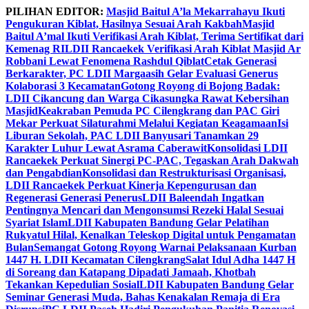
Skip
PILIHAN EDITOR:
Masjid Baitul A’la Mekarrahayu Ikuti
to
Pengukuran Kiblat, Hasilnya Sesuai Arah Kakbah
Masjid
content
Baitul A’mal Ikuti Verifikasi Arah Kiblat, Terima Sertifikat dari
Kemenag RI
LDII Rancaekek Verifikasi Arah Kiblat Masjid Ar
Robbani Lewat Fenomena Rashdul Qiblat
Cetak Generasi
Berkarakter, PC LDII Margaasih Gelar Evaluasi Generus
Kolaborasi 3 Kecamatan
Gotong Royong di Bojong Badak:
LDII Cikancung dan Warga Cikasungka Rawat Kebersihan
Masjid
Keakraban Pemuda PC Cilengkrang dan PAC Giri
Mekar Perkuat Silaturahmi Melalui Kegiatan Keagamaan
Isi
Liburan Sekolah, PAC LDII Banyusari Tanamkan 29
Karakter Luhur Lewat Asrama Caberawit
Konsolidasi LDII
Rancaekek Perkuat Sinergi PC-PAC, Tegaskan Arah Dakwah
dan Pengabdian
Konsolidasi dan Restrukturisasi Organisasi,
LDII Rancaekek Perkuat Kinerja Kepengurusan dan
Regenerasi Generasi Penerus
LDII Baleendah Ingatkan
Pentingnya Mencari dan Mengonsumsi Rezeki Halal Sesuai
Syariat Islam
LDII Kabupaten Bandung Gelar Pelatihan
Rukyatul Hilal, Kenalkan Teleskop Digital untuk Pengamatan
Bulan
Semangat Gotong Royong Warnai Pelaksanaan Kurban
1447 H. LDII Kecamatan Cilengkrang
Salat Idul Adha 1447 H
di Soreang dan Katapang Dipadati Jamaah, Khotbah
Tekankan Kepedulian Sosial
LDII Kabupaten Bandung Gelar
Seminar Generasi Muda, Bahas Kenakalan Remaja di Era