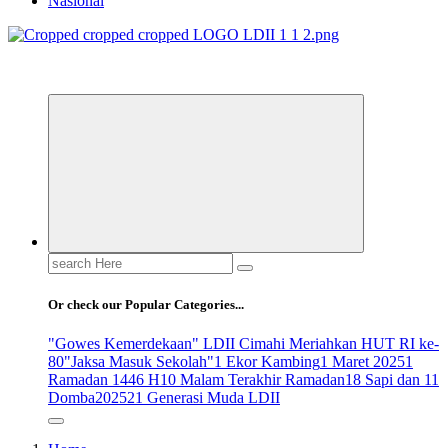
Nasional
ldiikabbandung.or.id
Search
for:
Or check our Popular Categories...
"Gowes Kemerdekaan" LDII Cimahi Meriahkan HUT RI ke-
80
"Jaksa Masuk Sekolah"
1 Ekor Kambing
1 Maret 2025
1
Ramadan 1446 H
10 Malam Terakhir Ramadan
18 Sapi dan 11
Domba
2025
21 Generasi Muda LDII