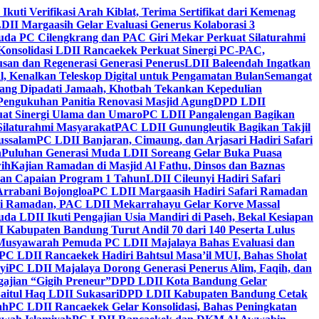
 Ikuti Verifikasi Arah Kiblat, Terima Sertifikat dari Kemenag
DII Margaasih Gelar Evaluasi Generus Kolaborasi 3
da PC Cilengkrang dan PAC Giri Mekar Perkuat Silaturahmi
Konsolidasi LDII Rancaekek Perkuat Sinergi PC-PAC,
usan dan Regenerasi Generasi Penerus
LDII Baleendah Ingatkan
l, Kenalkan Teleskop Digital untuk Pengamatan Bulan
Semangat
apang Dipadati Jamaah, Khotbah Tekankan Kepedulian
Pengukuhan Panitia Renovasi Masjid Agung
DPD LDII
uat Sinergi Ulama dan Umaro
PC LDII Pangalengan Bagikan
Silaturahmi Masyarakat
PAC LDII Gunungleutik Bagikan Takjil
ussalam
PC LDII Banjaran, Cimaung, dan Arjasari Hadiri Safari
h
Puluhan Generasi Muda LDII Soreang Gelar Buka Puasa
ih
Kajian Ramadan di Masjid Al Fathu, Dinsos dan Baznas
kan Capaian Program 1 Tahun
LDII Cileunyi Hadiri Safari
Arrabani Bojongloa
PC LDII Margaasih Hadiri Safari Ramadan
i Ramadan, PAC LDII Mekarrahayu Gelar Korve Massal
da LDII Ikuti Pengajian Usia Mandiri di Paseh, Bekal Kesiapan
 Kabupaten Bandung Turut Andil 70 dari 140 Peserta Lulus
Musyawarah Pemuda PC LDII Majalaya Bahas Evaluasi dan
PC LDII Rancaekek Hadiri Bahtsul Masa’il MUI, Bahas Sholat
yi
PC LDII Majalaya Dorong Generasi Penerus Alim, Faqih, dan
ajian “Gigih Preneur”
DPD LDII Kota Bandung Gelar
aitul Haq LDII Sukasari
DPD LDII Kabupaten Bandung Cetak
ah
PC LDII Rancaekek Gelar Konsolidasi, Bahas Peningkatan