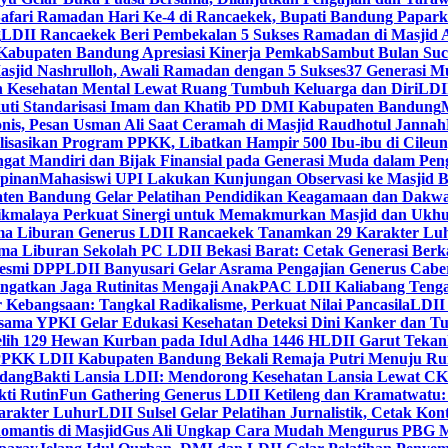
Safari Ramadan Hari Ke-4 di Rancaekek, Bupati Bandung Papar
g
LDII Rancaekek Beri Pembekalan 5 Sukses Ramadan di Masjid 
Kabupaten Bandung Apresiasi Kinerja Pemkab
Sambut Bulan Suc
asjid Nashrulloh, Awali Ramadan dengan 5 Sukses
37 Generasi Mu
 Kesehatan Mental Lewat Ruang Tumbuh Keluarga dan Diri
LDII
uti Standarisasi Imam dan Khatib PD DMI Kabupaten Bandung
nis, Pesan Usman Ali Saat Ceramah di Masjid Raudhotul Jannah
isasikan Program PPKK, Libatkan Hampir 500 Ibu-ibu di Cileun
 Mandiri dan Bijak Finansial pada Generasi Muda dalam Peng
pinan
Mahasiswi UPI Lakukan Kunjungan Observasi ke Masjid B
en Bandung Gelar Pelatihan Pendidikan Keagamaan dan Dakw
ikmalaya Perkuat Sinergi untuk Memakmurkan Masjid dan Ukhu
a Liburan Generus LDII Rancaekek Tanamkan 29 Karakter Lu
ma Liburan Sekolah PC LDII Bekasi Barat: Cetak Generasi Berk
Resmi DPP
LDII Banyusari Gelar Asrama Pengajian Generus Cabe
ngatkan Jaga Rutinitas Mengaji Anak
PAC LDII Kaliabang Tenga
 Kebangsaan: Tangkal Radikalisme, Perkuat Nilai Pancasila
LDII
rsama YPKI Gelar Edukasi Kesehatan Deteksi Dini Kanker dan 
lih 129 Hewan Kurban pada Idul Adha 1446 H
LDII Garut Teka
 PPKK LDII Kabupaten Bandung Bekali Remaja Putri Menuju R
ndang
Bakti Lansia LDII: Mendorong Kesehatan Lansia Lewat 
ti Rutin
Fun Gathering Generus LDII Ketileng dan Kramatwatu:
Karakter Luhur
LDII Sulsel Gelar Pelatihan Jurnalistik, Cetak Ko
mantis di Masjid
Gus Ali Ungkap Cara Mudah Mengurus PBG M