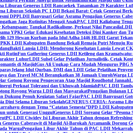
ikmalaya Perkuat Sinergi untuk Memakmurkan Masjid dan Ukhu
a Liburan Generus LDII Rancaekek Tanamkan 29 Karakter Lu
ma Liburan Sekolah PC LDII Bekasi Barat: Cetak Generasi Berk
Resmi DPP
LDII Banyusari Gelar Asrama Pengajian Generus Cabe
ngatkan Jaga Rutinitas Mengaji Anak
PAC LDII Kaliabang Tenga
 Kebangsaan: Tangkal Radikalisme, Perkuat Nilai Pancasila
LDII
rsama YPKI Gelar Edukasi Kesehatan Deteksi Dini Kanker dan 
lih 129 Hewan Kurban pada Idul Adha 1446 H
LDII Garut Teka
 PPKK LDII Kabupaten Bandung Bekali Remaja Putri Menuju R
ndang
Bakti Lansia LDII: Mendorong Kesehatan Lansia Lewat 
ti Rutin
Fun Gathering Generus LDII Ketileng dan Kramatwatu:
Karakter Luhur
LDII Sulsel Gelar Pelatihan Jurnalistik, Cetak Ko
mantis di Masjid
Gus Ali Ungkap Cara Mudah Mengurus PBG M
paray
Jelang Idul Qurban, DMI dan LDII Gelar Pelatihan Penyem
aya dan Travel MCM Berangkatkan 38 Jamaah Umroh
Warga LDI
lar Gotong Royong Pengecoran Atap Masjid Roudhotul Jannah
L
nergi Perkuat Toleransi dan Ukhuwah Islamiah
PAC LDII Tambaks
otong Royong Warga LDII dan Masyarakat
Pengajian Bulanan LD
an Dukung Penuh Kegiatan Safari Fajar
PAC LDII Banyusari Goto
ia Dini Selama Liburan Sekolah
GENERUS CERIA: Asrama Libura
karrahayu dengan Tema “Catatan Semesta”
DPD LDII Kabupaten 
un untuk Generasi Unggul
Generus LDII Soreang Gelar “Pesona
rut
PC LDII Ciwidey Isi Liburan Akhir Tahun dengan Refreshing 
n Generus Caberawit di Masjid Al-Barokah Arcamanik Dorong G
pada Warga
Pengajian Libur Akhir Tahun di PAC LDII Mekarrah