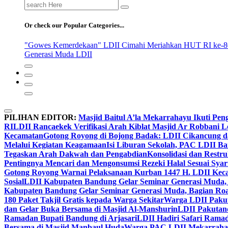
Search
for:
Or check our Popular Categories...
"Gowes Kemerdekaan" LDII Cimahi Meriahkan HUT RI ke-8
Generasi Muda LDII
PILIHAN EDITOR:
Masjid Baitul A’la Mekarrahayu Ikuti Pen
RI
LDII Rancaekek Verifikasi Arah Kiblat Masjid Ar Robbani 
Kecamatan
Gotong Royong di Bojong Badak: LDII Cikancung 
Melalui Kegiatan Keagamaan
Isi Liburan Sekolah, PAC LDII B
Tegaskan Arah Dakwah dan Pengabdian
Konsolidasi dan Restr
Pentingnya Mencari dan Mengonsumsi Rezeki Halal Sesuai Syari
Gotong Royong Warnai Pelaksanaan Kurban 1447 H. LDII Kec
Sosial
LDII Kabupaten Bandung Gelar Seminar Generasi Muda, 
Kabupaten Bandung Gelar Seminar Generasi Muda, Bagian Roa
180 Paket Takjil Gratis kepada Warga Sekitar
Warga LDII Pakut
dan Gelar Buka Bersama di Masjid Al-Manshurin
LDII Pakutand
Ramadan Bupati Bandung di Arjasari
LDII Hadiri Safari Rama
Bersama di Masjid Manbaul Huda
Warga PAC LDII Mekarrahayu