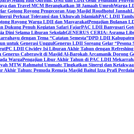
paray
Jelang Idul Qurban, DMI dan LDII Gelar Pelatihan Penyem
aya dan Travel MCM Berangkatkan 38 Jamaah Umroh
Warga LDI
lar Gotong Royong Pengecoran Atap Masjid Roudhotul Jannah
L
nergi Perkuat Toleransi dan Ukhuwah Islamiah
PAC LDII Tambaks
otong Royong Warga LDII dan Masyarakat
Pengajian Bulanan LD
an Dukung Penuh Kegiatan Safari Fajar
PAC LDII Banyusari Goto
ia Dini Selama Liburan Sekolah
GENERUS CERIA: Asrama Libura
karrahayu dengan Tema “Catatan Semesta”
DPD LDII Kabupaten 
un untuk Generasi Unggul
Generus LDII Soreang Gelar “Pesona
rut
PC LDII Ciwidey Isi Liburan Akhir Tahun dengan Refreshing 
n Generus Caberawit di Masjid Al-Barokah Arcamanik Dorong G
pada Warga
Pengajian Libur Akhir Tahun di PAC LDII Mekarrah
yyah MTW Rahmatul Ummah: Tingkatkan Sinergi dan Ketakwaa
r Akhir Tahun: Pemuda Remaja Masjid Baitul Izza Prafi Perdala