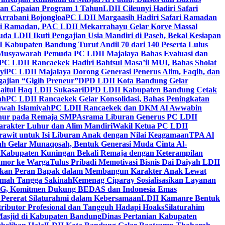
kan Capaian Program 1 Tahun
LDII Cileunyi Hadiri Safari
Arrabani Bojongloa
PC LDII Margaasih Hadiri Safari Ramadan
i Ramadan, PAC LDII Mekarrahayu Gelar Korve Massal
da LDII Ikuti Pengajian Usia Mandiri di Paseh, Bekal Kesiapan
 Kabupaten Bandung Turut Andil 70 dari 140 Peserta Lulus
Musyawarah Pemuda PC LDII Majalaya Bahas Evaluasi dan
PC LDII Rancaekek Hadiri Bahtsul Masa’il MUI, Bahas Sholat
yi
PC LDII Majalaya Dorong Generasi Penerus Alim, Faqih, dan
ajian “Gigih Preneur”
DPD LDII Kota Bandung Gelar
aitul Haq LDII Sukasari
DPD LDII Kabupaten Bandung Cetak
ah
PC LDII Rancaekek Gelar Konsolidasi, Bahas Peningkatan
wah Islamiyah
PC LDII Rancaekek dan DKM Al Awwabin
hur pada Remaja SMP
Asrama Liburan Generus PC LDII
arakter Luhur dan Alim Mandiri
Wakil Ketua PC LDII
rawit untuk Isi Liburan Anak dengan Nilai Keagamaan
TPA Al
h Gelar Munaqosah, Bentuk Generasi Muda Cinta Al-
 Kabupaten Kuningan Bekali Remaja dengan Keterampilan
Tumor ke Warga
Tulus Pribadi Memotivasi Bisnis Dai Daiyah LDII
nkan Peran Bapak dalam Membangun Karakter Anak Lewat
umah Tangga Sakinah
Kemenag Ciparay Sosialisasikan Layanan
CKG, Komitmen Dukung BEDAS dan Indonesia Emas
 Pererat Silaturahmi dalam Kebersamaan
LDII Kamanre Bentuk
ntributor Profesional dan Tangguh Hadapi Hoaks
Silaturahim
asjid di Kabupaten Bandung
Dinas Pertanian Kabupaten