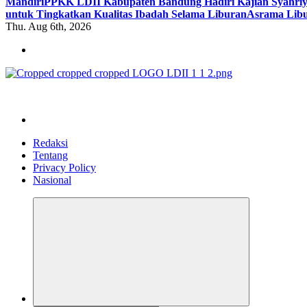
Mandiri
PPKK LDII Kabupaten Bandung Hadiri Kajian Syahri
untuk Tingkatkan Kualitas Ibadah Selama Liburan
Asrama Libu
Thu. Aug 6th, 2026
ldiikabbandung.or.id
Redaksi
Tentang
Privacy Policy
Nasional