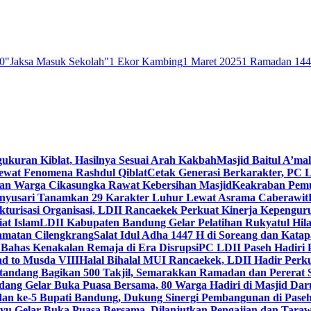
0
"Jaksa Masuk Sekolah"
1 Ekor Kambing
1 Maret 2025
1 Ramadan 14
gukuran Kiblat, Hasilnya Sesuai Arah Kakbah
Masjid Baitul A’mal
Lewat Fenomena Rashdul Qiblat
Cetak Generasi Berkarakter, PC L
dan Warga Cikasungka Rawat Kebersihan Masjid
Keakraban Pemu
anyusari Tanamkan 29 Karakter Luhur Lewat Asrama Caberawit
ukturisasi Organisasi, LDII Rancaekek Perkuat Kinerja Kepengur
at Islam
LDII Kabupaten Bandung Gelar Pelatihan Rukyatul Hila
amatan Cilengkrang
Salat Idul Adha 1447 H di Soreang dan Kat
Bahas Kenakalan Remaja di Era Disrupsi
PC LDII Paseh Hadiri 
d to Musda VIII
Halal Bihalal MUI Rancaekek, LDII Hadir Perk
andang Bagikan 500 Takjil, Semarakkan Ramadan dan Pererat 
ang Gelar Buka Puasa Bersama, 80 Warga Hadiri di Masjid Dar
dan ke-5 Bupati Bandung, Dukung Sinergi Pembangunan di Pase
 Gelar Buka Puasa Bersama, Dilanjutkan Pengajian dan Taraw