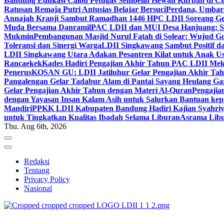
Bandung Edukasi Calon Petugas Sembelih Hewan Kurban di Ci
Ratusan Remaja Putri Antusias Belajar Bersuci
Perdana, Umbar
Annajah Kranji Sambut Ramadhan 1446 H
PC LDII Soreang Ge
Muda Bersama Danramil
PAC LDII dan MUI Desa Hanjuang: Si
Mukmin
Pembangunan Masjid Nurul Fatah di Solear: Wujud G
Toleransi dan Sinergi Warga
LDII Singkawang Sambut Positif d
LDII Singkawang Utara Adakan Pesantren Kilat untuk Anak Us
Rancaekek
Kades Hadiri Pengajian Akhir Tahun PAC LDII Me
Penerus
KOSAN GU: LDII Jatiluhur Gelar Pengajian Akhir Tah
Pangalengan Gelar Tadabur Alam di Pantai Sayang Heulang Ga
Gelar Pengajian Akhir Tahun dengan Materi Al-Quran
Pengajia
dengan Yayasan Insan Kalam Asih untuk Salurkan Bantuan ke
Mandiri
PPKK LDII Kabupaten Bandung Hadiri Kajian Syahri
untuk Tingkatkan Kualitas Ibadah Selama Liburan
Asrama Libu
Thu. Aug 6th, 2026
Redaksi
Tentang
Privacy Policy
Nasional
ldiikabbandung.or.id