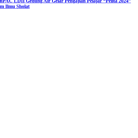
n
PAC LDII Gedung Air Gelar Pengajian Pelajar “Pelita 2024”
m Ilmu Sholat