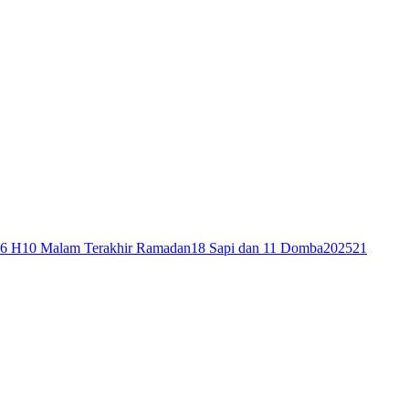
46 H
10 Malam Terakhir Ramadan
18 Sapi dan 11 Domba
2025
21