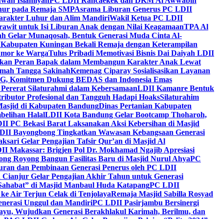
wah Islamiyah
PC LDII Rancaekek dan DKM Al Awwabin
hur pada Remaja SMP
Asrama Liburan Generus PC LDII
arakter Luhur dan Alim Mandiri
Wakil Ketua PC LDII
rawit untuk Isi Liburan Anak dengan Nilai Keagamaan
TPA Al
h Gelar Munaqosah, Bentuk Generasi Muda Cinta Al-
 Kabupaten Kuningan Bekali Remaja dengan Keterampilan
Tumor ke Warga
Tulus Pribadi Memotivasi Bisnis Dai Daiyah LDII
nkan Peran Bapak dalam Membangun Karakter Anak Lewat
umah Tangga Sakinah
Kemenag Ciparay Sosialisasikan Layanan
CKG, Komitmen Dukung BEDAS dan Indonesia Emas
 Pererat Silaturahmi dalam Kebersamaan
LDII Kamanre Bentuk
ntributor Profesional dan Tangguh Hadapi Hoaks
Silaturahim
asjid di Kabupaten Bandung
Dinas Pertanian Kabupaten
belihan Halal
LDII Kota Bandung Gelar Bootcamp Thoharoh,
I PC Bekasi Barat Laksanakan Aksi Kebersihan di Masjid
DII Bayongbong Tingkatkan Wawasan Kebangsaan Generasi
ari Gelar Pengajian Tafsir Qur’an di Masjid Al
II Makassar: Brigjen Pol Dr. Mokhamad Ngajib Apresiasi
ng Royong Bangun Fasilitas Baru di Masjid Nurul Ahya
PC
n dan Pembinaan Generasi Penerus oleh PC LDII
Cianjur Gelar Pengajian Akhir Tahun untuk Generasi
 Sahabat” di Masjid Manbaul Huda Katapang
PC LDII
ke Air Terjun Celak di Tenjolaya
Remaja Masjid Sabilla Rosyad
enerasi Unggul dan Mandiri
PC LDII Pasirjambu Bersinergi
ayu, Wujudkan Generasi Berakhlakul Karimah, Berilmu, dan