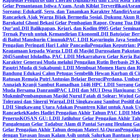
Kapasitas Pengurus dan Literasi Digital
DMI dan LDII Kota Tas
Gelar Pemantauan Istiwa A’zam, Arah Kiblat Terverifikasi
Asram
Soreang: Edukatif, Seru, dan Tanamkan Karakter Mandiri
Asra
Rancaekek Ajak Warga Bijak Bermedia Sosial, Dukung Akun 
Barokatul Ghoni Bekasi Gelar Pembagian Rapor, Orang Tua Dii
Qur’an
LDII Balikpapan, Kejari, dan Kodim 0905 Gelar Seminar
Ternak Puyuh untuk Kemandirian Ekonomi
LDII Batujajar Be
di Baitul Manshurin Cinunuk
PAC LDII Kayuringin Jaya Sembe
Pengajian Peringati Hari Lahir Pancasila
Pengajian Keputrian:
Keagamaan kepada Warga LDII di Masjid Darussalam Pakuta
2045
Sambut Iduladha, PAC LDII Mekarrahayu Gelar Kerja Bak
Karakter Generasi Muda melalui Pengajian Rutin Berbasis 29 
Pasutri Muda di Sukabumi: LDII Membuat Momen Haru dan Ro
Bandung Edukasi Calon Petugas Sembelih Hewan Kurban di Ci
Ratusan Remaja Putri Antusias Belajar Bersuci
Perdana, Umbar
Annajah Kranji Sambut Ramadhan 1446 H
PC LDII Soreang Ge
Muda Bersama Danramil
PAC LDII dan MUI Desa Hanjuang: Si
Mukmin
Pembangunan Masjid Nurul Fatah di Solear: Wujud G
Toleransi dan Sinergi Warga
LDII Singkawang Sambut Positif d
LDII Singkawang Utara Adakan Pesantren Kilat untuk Anak Us
Rancaekek
Kades Hadiri Pengajian Akhir Tahun PAC LDII Me
Penerus
KOSAN GU: LDII Jatiluhur Gelar Pengajian Akhir Tah
Pangalengan Gelar Tadabur Alam di Pantai Sayang Heulang Ga
Gelar Pengajian Akhir Tahun dengan Materi Al-Quran
Pengajia
dengan Yayasan Insan Kalam Asih untuk Salurkan Bantuan ke