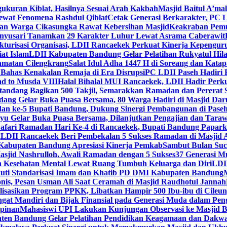
gukuran Kiblat, Hasilnya Sesuai Arah Kakbah
Masjid Baitul A’mal
Lewat Fenomena Rashdul Qiblat
Cetak Generasi Berkarakter, PC L
dan Warga Cikasungka Rawat Kebersihan Masjid
Keakraban Pemu
anyusari Tanamkan 29 Karakter Luhur Lewat Asrama Caberawit
ukturisasi Organisasi, LDII Rancaekek Perkuat Kinerja Kepengur
at Islam
LDII Kabupaten Bandung Gelar Pelatihan Rukyatul Hila
amatan Cilengkrang
Salat Idul Adha 1447 H di Soreang dan Kat
Bahas Kenakalan Remaja di Era Disrupsi
PC LDII Paseh Hadiri 
d to Musda VIII
Halal Bihalal MUI Rancaekek, LDII Hadir Perk
andang Bagikan 500 Takjil, Semarakkan Ramadan dan Pererat 
ang Gelar Buka Puasa Bersama, 80 Warga Hadiri di Masjid Dar
dan ke-5 Bupati Bandung, Dukung Sinergi Pembangunan di Pase
 Gelar Buka Puasa Bersama, Dilanjutkan Pengajian dan Taraw
Safari Ramadan Hari Ke-4 di Rancaekek, Bupati Bandung Papar
g
LDII Rancaekek Beri Pembekalan 5 Sukses Ramadan di Masjid 
Kabupaten Bandung Apresiasi Kinerja Pemkab
Sambut Bulan Suc
asjid Nashrulloh, Awali Ramadan dengan 5 Sukses
37 Generasi Mu
 Kesehatan Mental Lewat Ruang Tumbuh Keluarga dan Diri
LDII
uti Standarisasi Imam dan Khatib PD DMI Kabupaten Bandung
nis, Pesan Usman Ali Saat Ceramah di Masjid Raudhotul Jannah
isasikan Program PPKK, Libatkan Hampir 500 Ibu-ibu di Cileun
 Mandiri dan Bijak Finansial pada Generasi Muda dalam Peng
pinan
Mahasiswi UPI Lakukan Kunjungan Observasi ke Masjid B
en Bandung Gelar Pelatihan Pendidikan Keagamaan dan Dakw