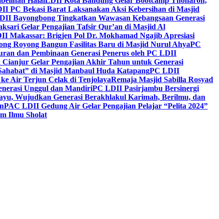
belihan Halal
LDII Kota Bandung Gelar Bootcamp Thoharoh,
I PC Bekasi Barat Laksanakan Aksi Kebersihan di Masjid
DII Bayongbong Tingkatkan Wawasan Kebangsaan Generasi
ari Gelar Pengajian Tafsir Qur’an di Masjid Al
II Makassar: Brigjen Pol Dr. Mokhamad Ngajib Apresiasi
ng Royong Bangun Fasilitas Baru di Masjid Nurul Ahya
PC
n dan Pembinaan Generasi Penerus oleh PC LDII
Cianjur Gelar Pengajian Akhir Tahun untuk Generasi
 Sahabat” di Masjid Manbaul Huda Katapang
PC LDII
ke Air Terjun Celak di Tenjolaya
Remaja Masjid Sabilla Rosyad
enerasi Unggul dan Mandiri
PC LDII Pasirjambu Bersinergi
ayu, Wujudkan Generasi Berakhlakul Karimah, Berilmu, dan
n
PAC LDII Gedung Air Gelar Pengajian Pelajar “Pelita 2024”
m Ilmu Sholat