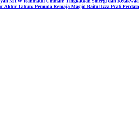
yyah MTW Rahmatul Ummah: Tingkatkan Sinergi dan Ketakwaa
r Akhir Tahun: Pemuda Remaja Masjid Baitul Izza Prafi Perdala