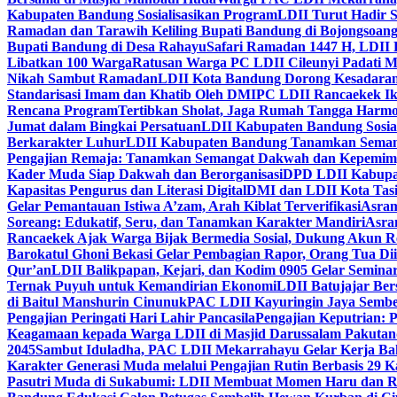
Kabupaten Bandung Sosialisasikan Program
LDII Turut Hadir 
Ramadan dan Tarawih Keliling Bupati Bandung di Bojongsoan
Bupati Bandung di Desa Rahayu
Safari Ramadan 1447 H, LDII 
Libatkan 100 Warga
Ratusan Warga PC LDII Cileunyi Padati M
Nikah Sambut Ramadan
LDII Kota Bandung Dorong Kesadaran
Standarisasi Imam dan Khatib Oleh DMI
PC LDII Rancaekek Ik
Rencana Program
Tertibkan Sholat, Jaga Rumah Tangga Harmo
Jumat dalam Bingkai Persatuan
LDII Kabupaten Bandung Sosial
Berkarakter Luhur
LDII Kabupaten Bandung Tanamkan Semangat
Pengajian Remaja: Tanamkan Semangat Dakwah dan Kepemim
Kader Muda Siap Dakwah dan Berorganisasi
DPD LDII Kabupat
Kapasitas Pengurus dan Literasi Digital
DMI dan LDII Kota Tas
Gelar Pemantauan Istiwa A’zam, Arah Kiblat Terverifikasi
Asram
Soreang: Edukatif, Seru, dan Tanamkan Karakter Mandiri
Asra
Rancaekek Ajak Warga Bijak Bermedia Sosial, Dukung Akun 
Barokatul Ghoni Bekasi Gelar Pembagian Rapor, Orang Tua Dii
Qur’an
LDII Balikpapan, Kejari, dan Kodim 0905 Gelar Seminar
Ternak Puyuh untuk Kemandirian Ekonomi
LDII Batujajar Be
di Baitul Manshurin Cinunuk
PAC LDII Kayuringin Jaya Sembe
Pengajian Peringati Hari Lahir Pancasila
Pengajian Keputrian:
Keagamaan kepada Warga LDII di Masjid Darussalam Pakuta
2045
Sambut Iduladha, PAC LDII Mekarrahayu Gelar Kerja Bak
Karakter Generasi Muda melalui Pengajian Rutin Berbasis 29 
Pasutri Muda di Sukabumi: LDII Membuat Momen Haru dan Ro