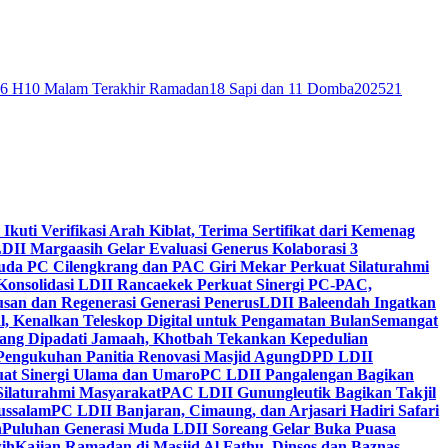
46 H
10 Malam Terakhir Ramadan
18 Sapi dan 11 Domba
2025
21
 Ikuti Verifikasi Arah Kiblat, Terima Sertifikat dari Kemenag
DII Margaasih Gelar Evaluasi Generus Kolaborasi 3
da PC Cilengkrang dan PAC Giri Mekar Perkuat Silaturahmi
Konsolidasi LDII Rancaekek Perkuat Sinergi PC-PAC,
usan dan Regenerasi Generasi Penerus
LDII Baleendah Ingatkan
l, Kenalkan Teleskop Digital untuk Pengamatan Bulan
Semangat
apang Dipadati Jamaah, Khotbah Tekankan Kepedulian
Pengukuhan Panitia Renovasi Masjid Agung
DPD LDII
uat Sinergi Ulama dan Umaro
PC LDII Pangalengan Bagikan
Silaturahmi Masyarakat
PAC LDII Gunungleutik Bagikan Takjil
ussalam
PC LDII Banjaran, Cimaung, dan Arjasari Hadiri Safari
h
Puluhan Generasi Muda LDII Soreang Gelar Buka Puasa
ih
Kajian Ramadan di Masjid Al Fathu, Dinsos dan Baznas