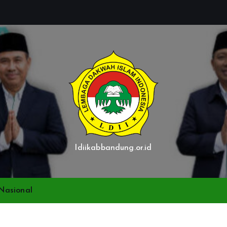
ldiikabbandung.or.id
Nasional