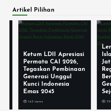
Artikel Pilihan
Lemb
Ketum LDII Apresiasi
Isla
Permata CAI 2026,
Jati
Tegaskan Pembinaan
Rege
Generasi Unggul
Berj
Kunci Indonesia
Gene
Emas 2045
Sejak
143 views
79 vie