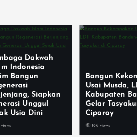
aga Dakwah
m Indonesia
m Bangun
Bangun Kekomp
nerasi
Usai Musda, LDI
enjang, Siapkan
Kabupaten Ban
rasi Unggul
Gelar Tasyakur 
 Usia Dini
Ciparay
ws
186 views