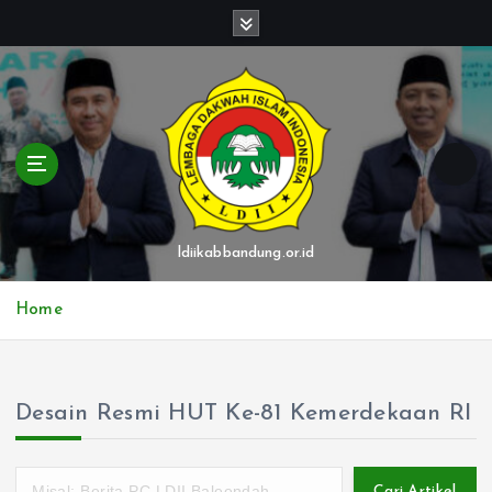
S
k
i
p
t
o
c
o
n
t
ldiikabbandung.or.id
e
n
Home
t
Desain Resmi HUT Ke-81 Kemerdekaan RI
Cari Artikel