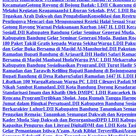
Kecamatan
Gotong Royong di Bojong Badak: LDII Cikancung 
Melalui Kegiatan Keagamaan
Isi Liburan Sekolah, PAC LDII B
Tegaskan Arah Dakwah dan Pengabdian
Konsolidasi dan Restr
Pentingnya Mencari dan Mengonsumsi Rezeki Halal Sesuai Syari
Gotong Royong Warnai Pelaksanaan Kurban 1447 H. LDII Kec
Sosial
LDII Kabupaten Bandung Gelar Seminar Generasi Muda, 
Kabupaten Bandung Gelar Seminar Generasi Muda, Bagian Roa
180 Paket Takjil Gratis kepada Warga Sekitar
Warga LDII Pakut
dan Gelar Buka Bersama di Masjid Al-Manshurin
LDII Pakutand
Ramadan Bupati Bandung di Arjasari
LDII Hadiri Safari Rama
Bersama di Masjid Manbaul Huda
Warga PAC LDII Mekarrahayu
Kabupaten Bandung Sosialisasikan Program
LDII Turut Hadir 
Ramadan dan Tarawih Keliling Bupati Bandung di Bojongsoan
Bupati Bandung di Desa Rahayu
Safari Ramadan 1447 H, LDII 
Libatkan 100 Warga
Ratusan Warga PC LDII Cileunyi Padati M
Nikah Sambut Ramadan
LDII Kota Bandung Dorong Kesadaran
Standarisasi Imam dan Khatib Oleh DMI
PC LDII Rancaekek Ik
Rencana Program
Tertibkan Sholat, Jaga Rumah Tangga Harmo
Jumat dalam Bingkai Persatuan
LDII Kabupaten Bandung Sosial
Berkarakter Luhur
LDII Kabupaten Bandung Tanamkan Semangat
Pengajian Remaja: Tanamkan Semangat Dakwah dan Kepemim
Kader Muda Siap Dakwah dan Berorganisasi
DPD LDII Kabupat
Kapasitas Pengurus dan Literasi Digital
DMI dan LDII Kota Tas
Gelar Pemantauan Istiwa A’zam, Arah Kiblat Terverifikasi
Asram