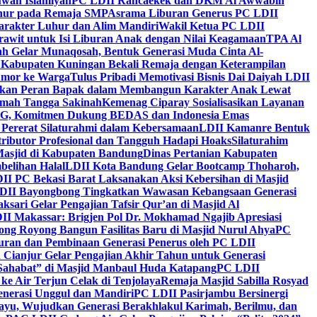
wah Islamiyah
PC LDII Rancaekek dan DKM Al Awwabin
hur pada Remaja SMP
Asrama Liburan Generus PC LDII
arakter Luhur dan Alim Mandiri
Wakil Ketua PC LDII
rawit untuk Isi Liburan Anak dengan Nilai Keagamaan
TPA Al
h Gelar Munaqosah, Bentuk Generasi Muda Cinta Al-
 Kabupaten Kuningan Bekali Remaja dengan Keterampilan
Tumor ke Warga
Tulus Pribadi Memotivasi Bisnis Dai Daiyah LDII
nkan Peran Bapak dalam Membangun Karakter Anak Lewat
umah Tangga Sakinah
Kemenag Ciparay Sosialisasikan Layanan
CKG, Komitmen Dukung BEDAS dan Indonesia Emas
 Pererat Silaturahmi dalam Kebersamaan
LDII Kamanre Bentuk
ntributor Profesional dan Tangguh Hadapi Hoaks
Silaturahim
asjid di Kabupaten Bandung
Dinas Pertanian Kabupaten
belihan Halal
LDII Kota Bandung Gelar Bootcamp Thoharoh,
I PC Bekasi Barat Laksanakan Aksi Kebersihan di Masjid
DII Bayongbong Tingkatkan Wawasan Kebangsaan Generasi
ari Gelar Pengajian Tafsir Qur’an di Masjid Al
II Makassar: Brigjen Pol Dr. Mokhamad Ngajib Apresiasi
ng Royong Bangun Fasilitas Baru di Masjid Nurul Ahya
PC
n dan Pembinaan Generasi Penerus oleh PC LDII
Cianjur Gelar Pengajian Akhir Tahun untuk Generasi
 Sahabat” di Masjid Manbaul Huda Katapang
PC LDII
ke Air Terjun Celak di Tenjolaya
Remaja Masjid Sabilla Rosyad
enerasi Unggul dan Mandiri
PC LDII Pasirjambu Bersinergi
ayu, Wujudkan Generasi Berakhlakul Karimah, Berilmu, dan