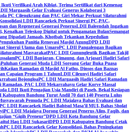
 Ikuti Verifikasi Arah Kiblat, Terima Sertifikat dari Kemenag
DII Margaasih Gelar Evaluasi Generus Kolaborasi 3
da PC Cilengkrang dan PAC Giri Mekar Perkuat Silaturahmi
Konsolidasi LDII Rancaekek Perkuat Sinergi PC-PAC,
usan dan Regenerasi Generasi Penerus
LDII Baleendah Ingatkan
l, Kenalkan Teleskop Digital untuk Pengamatan Bulan
Semangat
apang Dipadati Jamaah, Khotbah Tekankan Kepedulian
Pengukuhan Panitia Renovasi Masjid Agung
DPD LDII
uat Sinergi Ulama dan Umaro
PC LDII Pangalengan Bagikan
Silaturahmi Masyarakat
PAC LDII Gunungleutik Bagikan Takjil
ussalam
PC LDII Banjaran, Cimaung, dan Arjasari Hadiri Safari
h
Puluhan Generasi Muda LDII Soreang Gelar Buka Puasa
ih
Kajian Ramadan di Masjid Al Fathu, Dinsos dan Baznas
kan Capaian Program 1 Tahun
LDII Cileunyi Hadiri Safari
Arrabani Bojongloa
PC LDII Margaasih Hadiri Safari Ramadan
i Ramadan, PAC LDII Mekarrahayu Gelar Korve Massal
da LDII Ikuti Pengajian Usia Mandiri di Paseh, Bekal Kesiapan
 Kabupaten Bandung Turut Andil 70 dari 140 Peserta Lulus
Musyawarah Pemuda PC LDII Majalaya Bahas Evaluasi dan
PC LDII Rancaekek Hadiri Bahtsul Masa’il MUI, Bahas Sholat
yi
PC LDII Majalaya Dorong Generasi Penerus Alim, Faqih, dan
ajian “Gigih Preneur”
DPD LDII Kota Bandung Gelar
aitul Haq LDII Sukasari
DPD LDII Kabupaten Bandung Cetak
ah
PC LDII Rancaekek Gelar Konsolidasi, Bahas Peningkatan