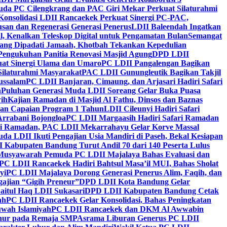
da PC Cilengkrang dan PAC Giri Mekar Perkuat Silaturahmi
Konsolidasi LDII Rancaekek Perkuat Sinergi PC-PAC,
usan dan Regenerasi Generasi Penerus
LDII Baleendah Ingatkan
l, Kenalkan Teleskop Digital untuk Pengamatan Bulan
Semangat
apang Dipadati Jamaah, Khotbah Tekankan Kepedulian
Pengukuhan Panitia Renovasi Masjid Agung
DPD LDII
uat Sinergi Ulama dan Umaro
PC LDII Pangalengan Bagikan
Silaturahmi Masyarakat
PAC LDII Gunungleutik Bagikan Takjil
ussalam
PC LDII Banjaran, Cimaung, dan Arjasari Hadiri Safari
h
Puluhan Generasi Muda LDII Soreang Gelar Buka Puasa
ih
Kajian Ramadan di Masjid Al Fathu, Dinsos dan Baznas
kan Capaian Program 1 Tahun
LDII Cileunyi Hadiri Safari
Arrabani Bojongloa
PC LDII Margaasih Hadiri Safari Ramadan
i Ramadan, PAC LDII Mekarrahayu Gelar Korve Massal
da LDII Ikuti Pengajian Usia Mandiri di Paseh, Bekal Kesiapan
 Kabupaten Bandung Turut Andil 70 dari 140 Peserta Lulus
Musyawarah Pemuda PC LDII Majalaya Bahas Evaluasi dan
PC LDII Rancaekek Hadiri Bahtsul Masa’il MUI, Bahas Sholat
yi
PC LDII Majalaya Dorong Generasi Penerus Alim, Faqih, dan
ajian “Gigih Preneur”
DPD LDII Kota Bandung Gelar
aitul Haq LDII Sukasari
DPD LDII Kabupaten Bandung Cetak
ah
PC LDII Rancaekek Gelar Konsolidasi, Bahas Peningkatan
wah Islamiyah
PC LDII Rancaekek dan DKM Al Awwabin
hur pada Remaja SMP
Asrama Liburan Generus PC LDII