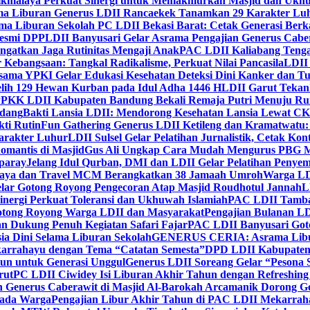
ikmalaya Perkuat Sinergi untuk Memakmurkan Masjid dan Ukhu
a Liburan Generus LDII Rancaekek Tanamkan 29 Karakter Lu
ma Liburan Sekolah PC LDII Bekasi Barat: Cetak Generasi Berk
Resmi DPP
LDII Banyusari Gelar Asrama Pengajian Generus Cabe
ngatkan Jaga Rutinitas Mengaji Anak
PAC LDII Kaliabang Tenga
 Kebangsaan: Tangkal Radikalisme, Perkuat Nilai Pancasila
LDII
rsama YPKI Gelar Edukasi Kesehatan Deteksi Dini Kanker dan 
lih 129 Hewan Kurban pada Idul Adha 1446 H
LDII Garut Teka
 PPKK LDII Kabupaten Bandung Bekali Remaja Putri Menuju R
ndang
Bakti Lansia LDII: Mendorong Kesehatan Lansia Lewat 
ti Rutin
Fun Gathering Generus LDII Ketileng dan Kramatwatu:
Karakter Luhur
LDII Sulsel Gelar Pelatihan Jurnalistik, Cetak Ko
mantis di Masjid
Gus Ali Ungkap Cara Mudah Mengurus PBG M
paray
Jelang Idul Qurban, DMI dan LDII Gelar Pelatihan Penyem
aya dan Travel MCM Berangkatkan 38 Jamaah Umroh
Warga LDI
lar Gotong Royong Pengecoran Atap Masjid Roudhotul Jannah
L
nergi Perkuat Toleransi dan Ukhuwah Islamiah
PAC LDII Tambaks
otong Royong Warga LDII dan Masyarakat
Pengajian Bulanan LD
an Dukung Penuh Kegiatan Safari Fajar
PAC LDII Banyusari Goto
ia Dini Selama Liburan Sekolah
GENERUS CERIA: Asrama Libura
karrahayu dengan Tema “Catatan Semesta”
DPD LDII Kabupaten 
un untuk Generasi Unggul
Generus LDII Soreang Gelar “Pesona
rut
PC LDII Ciwidey Isi Liburan Akhir Tahun dengan Refreshing 
n Generus Caberawit di Masjid Al-Barokah Arcamanik Dorong G
pada Warga
Pengajian Libur Akhir Tahun di PAC LDII Mekarrah