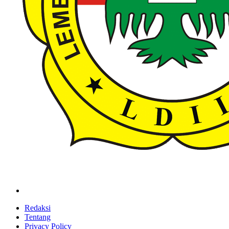
ldiikabbandung.or.id
Redaksi
Tentang
Privacy Policy