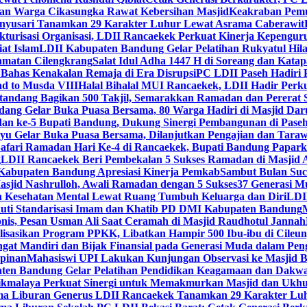
dan Warga Cikasungka Rawat Kebersihan Masjid
Keakraban Pemu
anyusari Tanamkan 29 Karakter Luhur Lewat Asrama Caberawit
ukturisasi Organisasi, LDII Rancaekek Perkuat Kinerja Kepengur
at Islam
LDII Kabupaten Bandung Gelar Pelatihan Rukyatul Hila
amatan Cilengkrang
Salat Idul Adha 1447 H di Soreang dan Kat
Bahas Kenakalan Remaja di Era Disrupsi
PC LDII Paseh Hadiri 
d to Musda VIII
Halal Bihalal MUI Rancaekek, LDII Hadir Perk
andang Bagikan 500 Takjil, Semarakkan Ramadan dan Pererat 
ang Gelar Buka Puasa Bersama, 80 Warga Hadiri di Masjid Dar
dan ke-5 Bupati Bandung, Dukung Sinergi Pembangunan di Pase
 Gelar Buka Puasa Bersama, Dilanjutkan Pengajian dan Taraw
Safari Ramadan Hari Ke-4 di Rancaekek, Bupati Bandung Papar
g
LDII Rancaekek Beri Pembekalan 5 Sukses Ramadan di Masjid 
Kabupaten Bandung Apresiasi Kinerja Pemkab
Sambut Bulan Suc
asjid Nashrulloh, Awali Ramadan dengan 5 Sukses
37 Generasi Mu
 Kesehatan Mental Lewat Ruang Tumbuh Keluarga dan Diri
LDII
uti Standarisasi Imam dan Khatib PD DMI Kabupaten Bandung
nis, Pesan Usman Ali Saat Ceramah di Masjid Raudhotul Jannah
isasikan Program PPKK, Libatkan Hampir 500 Ibu-ibu di Cileun
 Mandiri dan Bijak Finansial pada Generasi Muda dalam Peng
pinan
Mahasiswi UPI Lakukan Kunjungan Observasi ke Masjid B
en Bandung Gelar Pelatihan Pendidikan Keagamaan dan Dakw
ikmalaya Perkuat Sinergi untuk Memakmurkan Masjid dan Ukhu
a Liburan Generus LDII Rancaekek Tanamkan 29 Karakter Lu