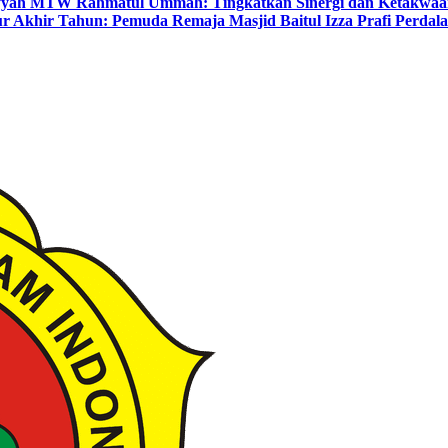
yyah MTW Rahmatul Ummah: Tingkatkan Sinergi dan Ketakwaa
r Akhir Tahun: Pemuda Remaja Masjid Baitul Izza Prafi Perdala