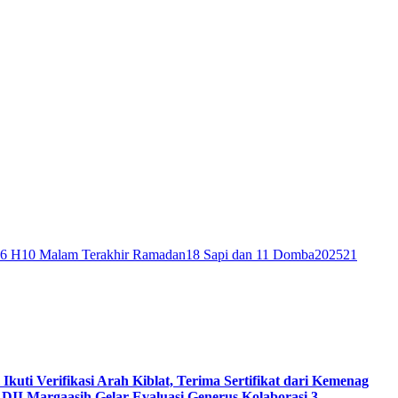
46 H
10 Malam Terakhir Ramadan
18 Sapi dan 11 Domba
2025
21
 Ikuti Verifikasi Arah Kiblat, Terima Sertifikat dari Kemenag
DII Margaasih Gelar Evaluasi Generus Kolaborasi 3