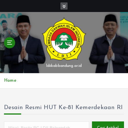
S
k
i
p
t
o
c
o
n
t
ldiikabbandung.or.id
e
n
Home
t
Desain Resmi HUT Ke-81 Kemerdekaan RI
Cari Artikel