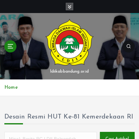
S
k
i
p
t
o
c
o
n
t
ldiikabbandung.or.id
e
n
Home
t
Desain Resmi HUT Ke-81 Kemerdekaan RI
Cari Artikel