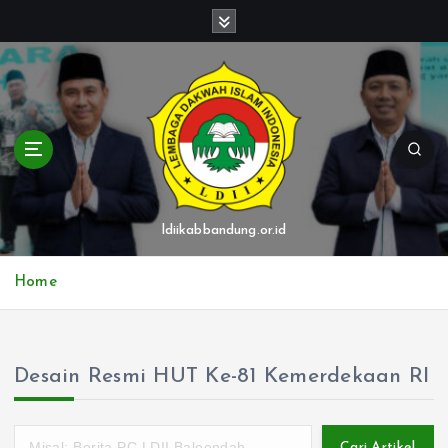
S
k
i
p
t
o
c
o
n
t
ldiikabbandung.or.id
e
n
Home
t
Desain Resmi HUT Ke-81 Kemerdekaan RI
Cari Artikel