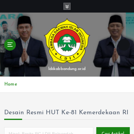
S
k
i
p
t
o
c
o
n
t
ldiikabbandung.or.id
e
n
Home
t
Desain Resmi HUT Ke-81 Kemerdekaan RI
Cari Artikel