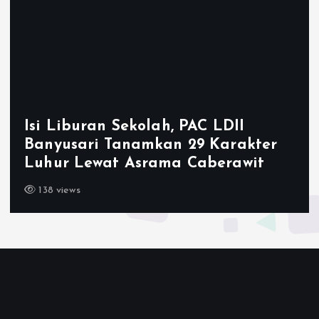
Ketum LDII Apresi
h, PAC LDII
2026, Tegaskan P
an 29 Karakter
Generasi Unggul K
ma Caberawit
Emas 2045
143 views