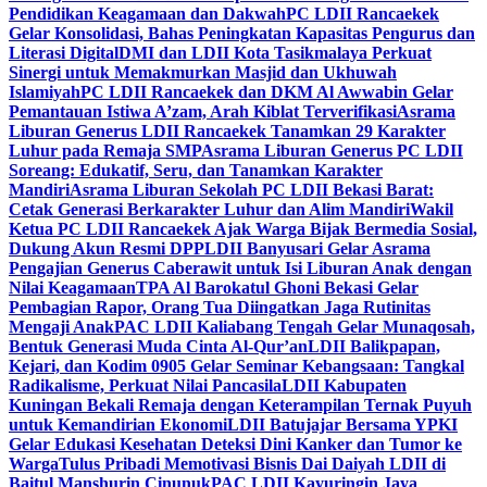
Pendidikan Keagamaan dan Dakwah
PC LDII Rancaekek
Gelar Konsolidasi, Bahas Peningkatan Kapasitas Pengurus dan
Literasi Digital
DMI dan LDII Kota Tasikmalaya Perkuat
Sinergi untuk Memakmurkan Masjid dan Ukhuwah
Islamiyah
PC LDII Rancaekek dan DKM Al Awwabin Gelar
Pemantauan Istiwa A’zam, Arah Kiblat Terverifikasi
Asrama
Liburan Generus LDII Rancaekek Tanamkan 29 Karakter
Luhur pada Remaja SMP
Asrama Liburan Generus PC LDII
Soreang: Edukatif, Seru, dan Tanamkan Karakter
Mandiri
Asrama Liburan Sekolah PC LDII Bekasi Barat:
Cetak Generasi Berkarakter Luhur dan Alim Mandiri
Wakil
Ketua PC LDII Rancaekek Ajak Warga Bijak Bermedia Sosial,
Dukung Akun Resmi DPP
LDII Banyusari Gelar Asrama
Pengajian Generus Caberawit untuk Isi Liburan Anak dengan
Nilai Keagamaan
TPA Al Barokatul Ghoni Bekasi Gelar
Pembagian Rapor, Orang Tua Diingatkan Jaga Rutinitas
Mengaji Anak
PAC LDII Kaliabang Tengah Gelar Munaqosah,
Bentuk Generasi Muda Cinta Al-Qur’an
LDII Balikpapan,
Kejari, dan Kodim 0905 Gelar Seminar Kebangsaan: Tangkal
Radikalisme, Perkuat Nilai Pancasila
LDII Kabupaten
Kuningan Bekali Remaja dengan Keterampilan Ternak Puyuh
untuk Kemandirian Ekonomi
LDII Batujajar Bersama YPKI
Gelar Edukasi Kesehatan Deteksi Dini Kanker dan Tumor ke
Warga
Tulus Pribadi Memotivasi Bisnis Dai Daiyah LDII di
Baitul Manshurin Cinunuk
PAC LDII Kayuringin Jaya