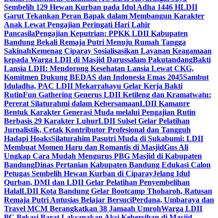
Sembelih 129 Hewan Kurban pada Idul Adha 1446 H
LDII
Garut Tekankan Peran Bapak dalam Membangun Karakter
Anak Lewat Pengajian Peringati Hari Lahir
Pancasila
Pengajian Keputrian: PPKK LDII Kabupaten
Bandung Bekali Remaja Putri Menuju Rumah Tangga
Sakinah
Kemenag Ciparay Sosialisasikan Layanan Keagamaan
kepada Warga LDII di Masjid Darussalam Pakutandang
Bakti
Lansia LDII: Mendorong Kesehatan Lansia Lewat CKG,
Komitmen Dukung BEDAS dan Indonesia Emas 2045
Sambut
Iduladha, PAC LDII Mekarrahayu Gelar Kerja Bakti
Rutin
Fun Gathering Generus LDII Ketileng dan Kramatwatu:
Pererat Silaturahmi dalam Kebersamaan
LDII Kamanre
Bentuk Karakter Generasi Muda melalui Pengajian Rutin
Berbasis 29 Karakter Luhur
LDII Sulsel Gelar Pelatihan
Jurnalistik, Cetak Kontributor Profesional dan Tangguh
Hadapi Hoaks
Silaturahim Pasutri Muda di Sukabumi: LDII
Membuat Momen Haru dan Romantis di Masjid
Gus Ali
Ungkap Cara Mudah Mengurus PBG Masjid di Kabupaten
Bandung
Dinas Pertanian Kabupaten Bandung Edukasi Calon
Petugas Sembelih Hewan Kurban di Ciparay
Jelang Idul
Qurban, DMI dan LDII Gelar Pelatihan Penyembelihan
Halal
LDII Kota Bandung Gelar Bootcamp Thoharoh, Ratusan
Remaja Putri Antusias Belajar Bersuci
Perdana, Umbaraya dan
Travel MCM Berangkatkan 38 Jamaah Umroh
Warga LDII
PC Bekasi Barat Laksanakan Aksi Kebersihan di Masjid