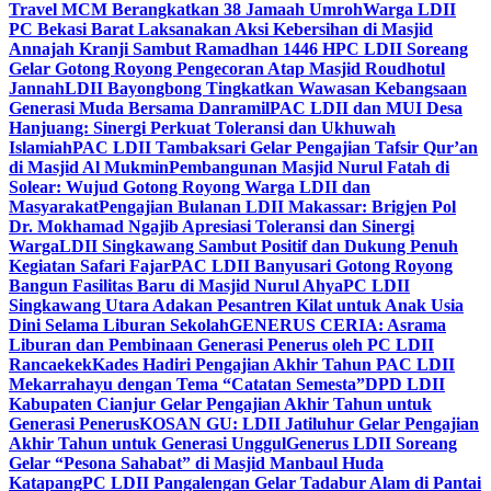
Travel MCM Berangkatkan 38 Jamaah Umroh
Warga LDII
PC Bekasi Barat Laksanakan Aksi Kebersihan di Masjid
Annajah Kranji Sambut Ramadhan 1446 H
PC LDII Soreang
Gelar Gotong Royong Pengecoran Atap Masjid Roudhotul
Jannah
LDII Bayongbong Tingkatkan Wawasan Kebangsaan
Generasi Muda Bersama Danramil
PAC LDII dan MUI Desa
Hanjuang: Sinergi Perkuat Toleransi dan Ukhuwah
Islamiah
PAC LDII Tambaksari Gelar Pengajian Tafsir Qur’an
di Masjid Al Mukmin
Pembangunan Masjid Nurul Fatah di
Solear: Wujud Gotong Royong Warga LDII dan
Masyarakat
Pengajian Bulanan LDII Makassar: Brigjen Pol
Dr. Mokhamad Ngajib Apresiasi Toleransi dan Sinergi
Warga
LDII Singkawang Sambut Positif dan Dukung Penuh
Kegiatan Safari Fajar
PAC LDII Banyusari Gotong Royong
Bangun Fasilitas Baru di Masjid Nurul Ahya
PC LDII
Singkawang Utara Adakan Pesantren Kilat untuk Anak Usia
Dini Selama Liburan Sekolah
GENERUS CERIA: Asrama
Liburan dan Pembinaan Generasi Penerus oleh PC LDII
Rancaekek
Kades Hadiri Pengajian Akhir Tahun PAC LDII
Mekarrahayu dengan Tema “Catatan Semesta”
DPD LDII
Kabupaten Cianjur Gelar Pengajian Akhir Tahun untuk
Generasi Penerus
KOSAN GU: LDII Jatiluhur Gelar Pengajian
Akhir Tahun untuk Generasi Unggul
Generus LDII Soreang
Gelar “Pesona Sahabat” di Masjid Manbaul Huda
Katapang
PC LDII Pangalengan Gelar Tadabur Alam di Pantai