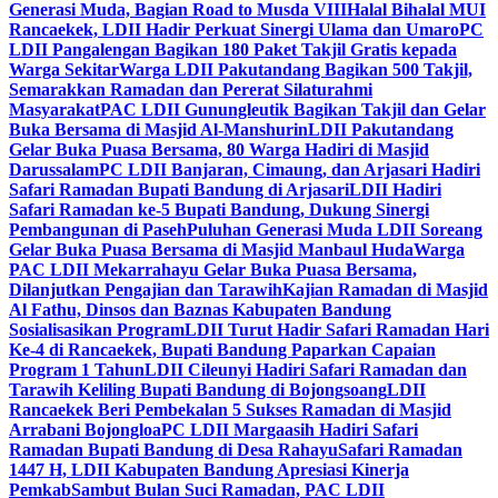
Generasi Muda, Bagian Road to Musda VIII
Halal Bihalal MUI
Rancaekek, LDII Hadir Perkuat Sinergi Ulama dan Umaro
PC
LDII Pangalengan Bagikan 180 Paket Takjil Gratis kepada
Warga Sekitar
Warga LDII Pakutandang Bagikan 500 Takjil,
Semarakkan Ramadan dan Pererat Silaturahmi
Masyarakat
PAC LDII Gunungleutik Bagikan Takjil dan Gelar
Buka Bersama di Masjid Al-Manshurin
LDII Pakutandang
Gelar Buka Puasa Bersama, 80 Warga Hadiri di Masjid
Darussalam
PC LDII Banjaran, Cimaung, dan Arjasari Hadiri
Safari Ramadan Bupati Bandung di Arjasari
LDII Hadiri
Safari Ramadan ke-5 Bupati Bandung, Dukung Sinergi
Pembangunan di Paseh
Puluhan Generasi Muda LDII Soreang
Gelar Buka Puasa Bersama di Masjid Manbaul Huda
Warga
PAC LDII Mekarrahayu Gelar Buka Puasa Bersama,
Dilanjutkan Pengajian dan Tarawih
Kajian Ramadan di Masjid
Al Fathu, Dinsos dan Baznas Kabupaten Bandung
Sosialisasikan Program
LDII Turut Hadir Safari Ramadan Hari
Ke-4 di Rancaekek, Bupati Bandung Paparkan Capaian
Program 1 Tahun
LDII Cileunyi Hadiri Safari Ramadan dan
Tarawih Keliling Bupati Bandung di Bojongsoang
LDII
Rancaekek Beri Pembekalan 5 Sukses Ramadan di Masjid
Arrabani Bojongloa
PC LDII Margaasih Hadiri Safari
Ramadan Bupati Bandung di Desa Rahayu
Safari Ramadan
1447 H, LDII Kabupaten Bandung Apresiasi Kinerja
Pemkab
Sambut Bulan Suci Ramadan, PAC LDII