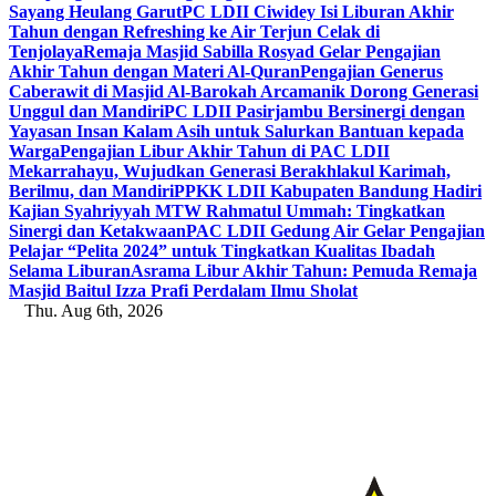
Sayang Heulang Garut
PC LDII Ciwidey Isi Liburan Akhir
Tahun dengan Refreshing ke Air Terjun Celak di
Tenjolaya
Remaja Masjid Sabilla Rosyad Gelar Pengajian
Akhir Tahun dengan Materi Al-Quran
Pengajian Generus
Caberawit di Masjid Al-Barokah Arcamanik Dorong Generasi
Unggul dan Mandiri
PC LDII Pasirjambu Bersinergi dengan
Yayasan Insan Kalam Asih untuk Salurkan Bantuan kepada
Warga
Pengajian Libur Akhir Tahun di PAC LDII
Mekarrahayu, Wujudkan Generasi Berakhlakul Karimah,
Berilmu, dan Mandiri
PPKK LDII Kabupaten Bandung Hadiri
Kajian Syahriyyah MTW Rahmatul Ummah: Tingkatkan
Sinergi dan Ketakwaan
PAC LDII Gedung Air Gelar Pengajian
Pelajar “Pelita 2024” untuk Tingkatkan Kualitas Ibadah
Selama Liburan
Asrama Libur Akhir Tahun: Pemuda Remaja
Masjid Baitul Izza Prafi Perdalam Ilmu Sholat
Thu. Aug 6th, 2026