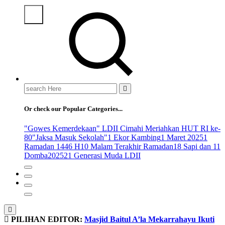
Search
for:
Or check our Popular Categories...
"Gowes Kemerdekaan" LDII Cimahi Meriahkan HUT RI ke-
80
"Jaksa Masuk Sekolah"
1 Ekor Kambing
1 Maret 2025
1
Ramadan 1446 H
10 Malam Terakhir Ramadan
18 Sapi dan 11
Domba
2025
21 Generasi Muda LDII
PILIHAN EDITOR:
Masjid Baitul A’la Mekarrahayu Ikuti