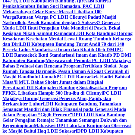
1447 H, LDII Kabupaten Bandung Apresiasi Kinerja
Pemkab
Sambut Bulan Suci Ramadan, PAC LDII
Mekarrahayu Gelar Korve Massal Libatkan 100
Warga
Ratusan Warga PC LDII Cileunyi Padati Masjid
Nashrulloh, Awali Ramadan dengan 5 Sukses
37 Generasi
Muda LDII Ikuti Pengajian Usia Mandiri di Paseh, Bekal
Kesiapan Nikah Sambut Ramadan
LDII Kota Bandung Dorong
Kesadaran Kesehatan Mental Lewat Ruang Tumbuh Keluarga
dan Diri
LDII Kabupaten Bandung Turut Andil 70 dari 140
Peserta Lulus Standarisasi Imam dan Khatib Oleh DMI
PC
LDII Rancaekek Ikuti Standarisasi Imam dan Khatib PD DMI
Kabupaten Bandung
Musyawarah Pemuda PC LDII Majalaya
Bahas Evaluasi dan Rencana Program
Tertibkan Sholat, Jaga
Rumah Tangga Harmonis, Pesan Usman Ali Saat Ceramah di
Masjid Raudhotul Jannah
PC LDII Rancaekek Hadiri Bahtsul
Masa’il MUI, Bahas Sholat Jumat dalam Bingkai
Persatuan
LDII Kabupaten Bandung Sosialisasikan Program
PPKK, Libatkan Hampir 500 Ibu-ibu di Cileunyi
PC LDII
Majalaya Dorong Generasi Penerus Alim, Faqih, dan
Berkarakter Luhur
LDII Kabupaten Bandung Tanamkan
Semangat Mandiri dan Bijak Finansial pada Generasi Muda
dalam Pengajian “Gigih Preneur”
DPD LDII Kota Bandung
Gelar Pengajian Remaja: Tanamkan Semangat Dakwah dan
Kepemimpinan
Mahasiswi UPI Lakukan Kunjungan Observasi
ke Masjid Baitul Haq LDII Sukasari
DPD LDII Kabupaten