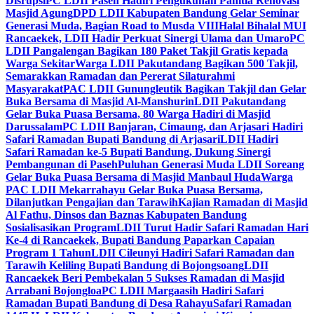
Disrupsi
PC LDII Paseh Hadiri Pengukuhan Panitia Renovasi
Masjid Agung
DPD LDII Kabupaten Bandung Gelar Seminar
Generasi Muda, Bagian Road to Musda VIII
Halal Bihalal MUI
Rancaekek, LDII Hadir Perkuat Sinergi Ulama dan Umaro
PC
LDII Pangalengan Bagikan 180 Paket Takjil Gratis kepada
Warga Sekitar
Warga LDII Pakutandang Bagikan 500 Takjil,
Semarakkan Ramadan dan Pererat Silaturahmi
Masyarakat
PAC LDII Gunungleutik Bagikan Takjil dan Gelar
Buka Bersama di Masjid Al-Manshurin
LDII Pakutandang
Gelar Buka Puasa Bersama, 80 Warga Hadiri di Masjid
Darussalam
PC LDII Banjaran, Cimaung, dan Arjasari Hadiri
Safari Ramadan Bupati Bandung di Arjasari
LDII Hadiri
Safari Ramadan ke-5 Bupati Bandung, Dukung Sinergi
Pembangunan di Paseh
Puluhan Generasi Muda LDII Soreang
Gelar Buka Puasa Bersama di Masjid Manbaul Huda
Warga
PAC LDII Mekarrahayu Gelar Buka Puasa Bersama,
Dilanjutkan Pengajian dan Tarawih
Kajian Ramadan di Masjid
Al Fathu, Dinsos dan Baznas Kabupaten Bandung
Sosialisasikan Program
LDII Turut Hadir Safari Ramadan Hari
Ke-4 di Rancaekek, Bupati Bandung Paparkan Capaian
Program 1 Tahun
LDII Cileunyi Hadiri Safari Ramadan dan
Tarawih Keliling Bupati Bandung di Bojongsoang
LDII
Rancaekek Beri Pembekalan 5 Sukses Ramadan di Masjid
Arrabani Bojongloa
PC LDII Margaasih Hadiri Safari
Ramadan Bupati Bandung di Desa Rahayu
Safari Ramadan