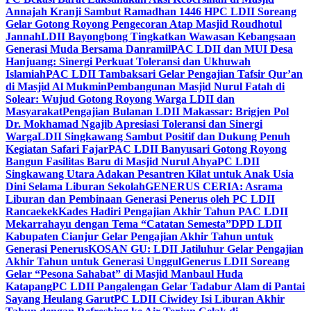
Annajah Kranji Sambut Ramadhan 1446 H
PC LDII Soreang
Gelar Gotong Royong Pengecoran Atap Masjid Roudhotul
Jannah
LDII Bayongbong Tingkatkan Wawasan Kebangsaan
Generasi Muda Bersama Danramil
PAC LDII dan MUI Desa
Hanjuang: Sinergi Perkuat Toleransi dan Ukhuwah
Islamiah
PAC LDII Tambaksari Gelar Pengajian Tafsir Qur’an
di Masjid Al Mukmin
Pembangunan Masjid Nurul Fatah di
Solear: Wujud Gotong Royong Warga LDII dan
Masyarakat
Pengajian Bulanan LDII Makassar: Brigjen Pol
Dr. Mokhamad Ngajib Apresiasi Toleransi dan Sinergi
Warga
LDII Singkawang Sambut Positif dan Dukung Penuh
Kegiatan Safari Fajar
PAC LDII Banyusari Gotong Royong
Bangun Fasilitas Baru di Masjid Nurul Ahya
PC LDII
Singkawang Utara Adakan Pesantren Kilat untuk Anak Usia
Dini Selama Liburan Sekolah
GENERUS CERIA: Asrama
Liburan dan Pembinaan Generasi Penerus oleh PC LDII
Rancaekek
Kades Hadiri Pengajian Akhir Tahun PAC LDII
Mekarrahayu dengan Tema “Catatan Semesta”
DPD LDII
Kabupaten Cianjur Gelar Pengajian Akhir Tahun untuk
Generasi Penerus
KOSAN GU: LDII Jatiluhur Gelar Pengajian
Akhir Tahun untuk Generasi Unggul
Generus LDII Soreang
Gelar “Pesona Sahabat” di Masjid Manbaul Huda
Katapang
PC LDII Pangalengan Gelar Tadabur Alam di Pantai
Sayang Heulang Garut
PC LDII Ciwidey Isi Liburan Akhir