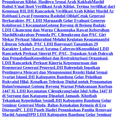
Pengukuran Kiblat, Hasilnya Sesuai Arah Kakbah
Masjid
Baitul A’mal Ikuti Verifikasi Arah Kiblat, Terima Sertifikat dari
Kemenag RI
LDII Rancaekek Verifikasi Arah Kiblat Masjid Ar
Robbani Lewat Fenomena Rashdul Qiblat
Cetak Generasi
Berkarakter, PC LDII Margaasih Gelar Evaluasi Generus
Kolaborasi 3 Kecamatan
Gotong Royong di Bojong Badak:
LDII Cikancung dan Warga Cikasungka Rawat Kebersihan
Masjid
Keakraban Pemuda PC Cilengkrang dan PAC Giri
Mekar Perkuat Silaturahmi Melalui Kegiatan Keagamaan
Isi
Liburan Sekolah, PAC LDII Banyusari Tanamkan 29
Karakter Luhur Lewat Asrama Caberawit
Konsolidasi LDII
Rancaekek Perkuat Sinergi PC-PAC, Tegaskan Arah Dakwah
dan Pengabdian
Konsolidasi dan Restrukturisasi Organisasi,
LDII Rancaekek Perkuat Kinerja Kepengurusan dan
Regenerasi Generasi Penerus
LDII Baleendah Ingatkan
Pentingnya Mencari dan Mengonsumsi Rezeki Halal Sesuai
Syariat Islam
LDII Kabupaten Bandung Gelar Pelatihan
Rukyatul Hilal, Kenalkan Teleskop Digital untuk Pengamatan
Bulan
Semangat Gotong Royong Warnai Pelaksanaan Kurban
1447 H. LDII Kecamatan Cilengkrang
Salat Idul Adha 1447 H
di Soreang dan Katapang Dipadati Jamaah, Khotbah
Tekankan Kepedulian Sosial
LDII Kabupaten Bandung Gelar
Seminar Generasi Muda, Bahas Kenakalan Remaja di Era
Disrupsi
PC LDII Paseh Hadiri Pengukuhan Panitia Renovasi
Masjid Agung
DPD LDII Kabupaten Bandung Gelar Seminar