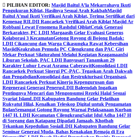
Skip
PILIHAN EDITOR:
Masjid Baitul A’la Mekarrahayu Ikuti
to
Pengukuran Kiblat, Hasilnya Sesuai Arah Kakbah
Masjid
content
Baitul A’mal Ikuti Verifikasi Arah Kiblat, Terima Sertifikat dari
Kemenag RI
LDII Rancaekek Verifikasi Arah Kiblat Masjid Ar
Robbani Lewat Fenomena Rashdul Qiblat
Cetak Generasi
Berkarakter, PC LDII Margaasih Gelar Evaluasi Generus
Kolaborasi 3 Kecamatan
Gotong Royong di Bojong Badak:
LDII Cikancung dan Warga Cikasungka Rawat Kebersihan
Masjid
Keakraban Pemuda PC Cilengkrang dan PAC Giri
Mekar Perkuat Silaturahmi Melalui Kegiatan Keagamaan
Isi
Liburan Sekolah, PAC LDII Banyusari Tanamkan 29
Karakter Luhur Lewat Asrama Caberawit
Konsolidasi LDII
Rancaekek Perkuat Sinergi PC-PAC, Tegaskan Arah Dakwah
dan Pengabdian
Konsolidasi dan Restrukturisasi Organisasi,
LDII Rancaekek Perkuat Kinerja Kepengurusan dan
Regenerasi Generasi Penerus
LDII Baleendah Ingatkan
Pentingnya Mencari dan Mengonsumsi Rezeki Halal Sesuai
Syariat Islam
LDII Kabupaten Bandung Gelar Pelatihan
Rukyatul Hilal, Kenalkan Teleskop Digital untuk Pengamatan
Bulan
Semangat Gotong Royong Warnai Pelaksanaan Kurban
1447 H. LDII Kecamatan Cilengkrang
Salat Idul Adha 1447 H
di Soreang dan Katapang Dipadati Jamaah, Khotbah
Tekankan Kepedulian Sosial
LDII Kabupaten Bandung Gelar
Seminar Generasi Muda, Bahas Kenakalan Remaja di Era