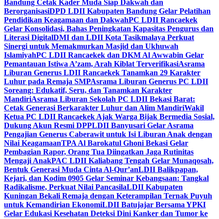
Bandung Cetak Kader Muda Siap Dakwah dan
Berorganisasi
DPD LDII Kabupaten Bandung Gelar Pelatihan
Pendidikan Keagamaan dan Dakwah
PC LDII Rancaekek
Gelar Konsolidasi, Bahas Peningkatan Kapasitas Pengurus dan
Literasi Digital
DMI dan LDII Kota Tasikmalaya Perkuat
Sinergi untuk Memakmurkan Masjid dan Ukhuwah
Islamiyah
PC LDII Rancaekek dan DKM Al Awwabin Gelar
Pemantauan Istiwa A’zam, Arah Kiblat Terverifikasi
Asrama
Liburan Generus LDII Rancaekek Tanamkan 29 Karakter
Luhur pada Remaja SMP
Asrama Liburan Generus PC LDII
Soreang: Edukatif, Seru, dan Tanamkan Karakter
Mandiri
Asrama Liburan Sekolah PC LDII Bekasi Barat:
Cetak Generasi Berkarakter Luhur dan Alim Mandiri
Wakil
Ketua PC LDII Rancaekek Ajak Warga Bijak Bermedia Sosial,
Dukung Akun Resmi DPP
LDII Banyusari Gelar Asrama
Pengajian Generus Caberawit untuk Isi Liburan Anak dengan
Nilai Keagamaan
TPA Al Barokatul Ghoni Bekasi Gelar
Pembagian Rapor, Orang Tua Diingatkan Jaga Rutinitas
Mengaji Anak
PAC LDII Kaliabang Tengah Gelar Munaqosah,
Bentuk Generasi Muda Cinta Al-Qur’an
LDII Balikpapan,
Kejari, dan Kodim 0905 Gelar Seminar Kebangsaan: Tangkal
Radikalisme, Perkuat Nilai Pancasila
LDII Kabupaten
Kuningan Bekali Remaja dengan Keterampilan Ternak Puyuh
untuk Kemandirian Ekonomi
LDII Batujajar Bersama YPKI
Gelar Edukasi Kesehatan Deteksi Dini Kanker dan Tumor ke