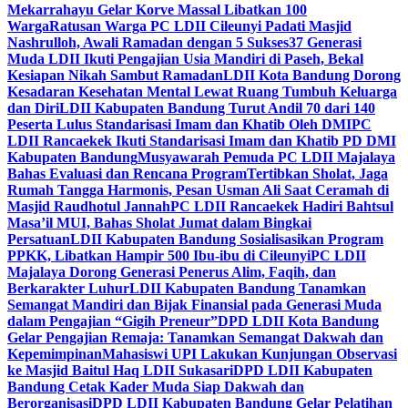
Mekarrahayu Gelar Korve Massal Libatkan 100
Warga
Ratusan Warga PC LDII Cileunyi Padati Masjid
Nashrulloh, Awali Ramadan dengan 5 Sukses
37 Generasi
Muda LDII Ikuti Pengajian Usia Mandiri di Paseh, Bekal
Kesiapan Nikah Sambut Ramadan
LDII Kota Bandung Dorong
Kesadaran Kesehatan Mental Lewat Ruang Tumbuh Keluarga
dan Diri
LDII Kabupaten Bandung Turut Andil 70 dari 140
Peserta Lulus Standarisasi Imam dan Khatib Oleh DMI
PC
LDII Rancaekek Ikuti Standarisasi Imam dan Khatib PD DMI
Kabupaten Bandung
Musyawarah Pemuda PC LDII Majalaya
Bahas Evaluasi dan Rencana Program
Tertibkan Sholat, Jaga
Rumah Tangga Harmonis, Pesan Usman Ali Saat Ceramah di
Masjid Raudhotul Jannah
PC LDII Rancaekek Hadiri Bahtsul
Masa’il MUI, Bahas Sholat Jumat dalam Bingkai
Persatuan
LDII Kabupaten Bandung Sosialisasikan Program
PPKK, Libatkan Hampir 500 Ibu-ibu di Cileunyi
PC LDII
Majalaya Dorong Generasi Penerus Alim, Faqih, dan
Berkarakter Luhur
LDII Kabupaten Bandung Tanamkan
Semangat Mandiri dan Bijak Finansial pada Generasi Muda
dalam Pengajian “Gigih Preneur”
DPD LDII Kota Bandung
Gelar Pengajian Remaja: Tanamkan Semangat Dakwah dan
Kepemimpinan
Mahasiswi UPI Lakukan Kunjungan Observasi
ke Masjid Baitul Haq LDII Sukasari
DPD LDII Kabupaten
Bandung Cetak Kader Muda Siap Dakwah dan
Berorganisasi
DPD LDII Kabupaten Bandung Gelar Pelatihan