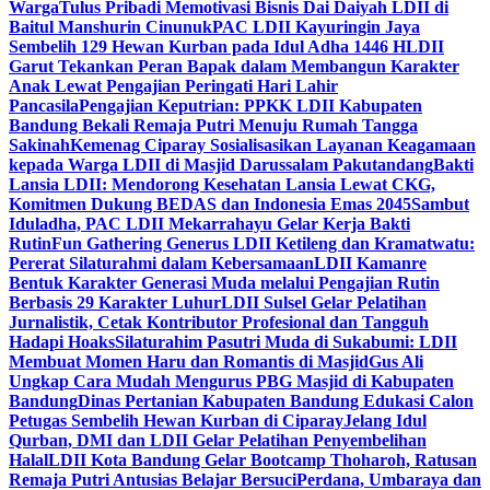
Warga
Tulus Pribadi Memotivasi Bisnis Dai Daiyah LDII di
Baitul Manshurin Cinunuk
PAC LDII Kayuringin Jaya
Sembelih 129 Hewan Kurban pada Idul Adha 1446 H
LDII
Garut Tekankan Peran Bapak dalam Membangun Karakter
Anak Lewat Pengajian Peringati Hari Lahir
Pancasila
Pengajian Keputrian: PPKK LDII Kabupaten
Bandung Bekali Remaja Putri Menuju Rumah Tangga
Sakinah
Kemenag Ciparay Sosialisasikan Layanan Keagamaan
kepada Warga LDII di Masjid Darussalam Pakutandang
Bakti
Lansia LDII: Mendorong Kesehatan Lansia Lewat CKG,
Komitmen Dukung BEDAS dan Indonesia Emas 2045
Sambut
Iduladha, PAC LDII Mekarrahayu Gelar Kerja Bakti
Rutin
Fun Gathering Generus LDII Ketileng dan Kramatwatu:
Pererat Silaturahmi dalam Kebersamaan
LDII Kamanre
Bentuk Karakter Generasi Muda melalui Pengajian Rutin
Berbasis 29 Karakter Luhur
LDII Sulsel Gelar Pelatihan
Jurnalistik, Cetak Kontributor Profesional dan Tangguh
Hadapi Hoaks
Silaturahim Pasutri Muda di Sukabumi: LDII
Membuat Momen Haru dan Romantis di Masjid
Gus Ali
Ungkap Cara Mudah Mengurus PBG Masjid di Kabupaten
Bandung
Dinas Pertanian Kabupaten Bandung Edukasi Calon
Petugas Sembelih Hewan Kurban di Ciparay
Jelang Idul
Qurban, DMI dan LDII Gelar Pelatihan Penyembelihan
Halal
LDII Kota Bandung Gelar Bootcamp Thoharoh, Ratusan
Remaja Putri Antusias Belajar Bersuci
Perdana, Umbaraya dan