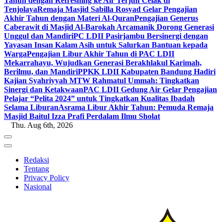
Tahun dengan Refreshing ke Air Terjun Celak di
Tenjolaya
Remaja Masjid Sabilla Rosyad Gelar Pengajian
Akhir Tahun dengan Materi Al-Quran
Pengajian Generus
Caberawit di Masjid Al-Barokah Arcamanik Dorong Generasi
Unggul dan Mandiri
PC LDII Pasirjambu Bersinergi dengan
Yayasan Insan Kalam Asih untuk Salurkan Bantuan kepada
Warga
Pengajian Libur Akhir Tahun di PAC LDII
Mekarrahayu, Wujudkan Generasi Berakhlakul Karimah,
Berilmu, dan Mandiri
PPKK LDII Kabupaten Bandung Hadiri
Kajian Syahriyyah MTW Rahmatul Ummah: Tingkatkan
Sinergi dan Ketakwaan
PAC LDII Gedung Air Gelar Pengajian
Pelajar “Pelita 2024” untuk Tingkatkan Kualitas Ibadah
Selama Liburan
Asrama Libur Akhir Tahun: Pemuda Remaja
Masjid Baitul Izza Prafi Perdalam Ilmu Sholat
Thu. Aug 6th, 2026
Redaksi
Tentang
Privacy Policy
Nasional