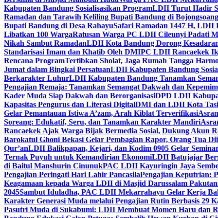
Kabupaten Bandung Sosialisasikan Program
LDII Turut Hadir 
Ramadan dan Tarawih Keliling Bupati Bandung di Bojongsoan
Bupati Bandung di Desa Rahayu
Safari Ramadan 1447 H, LDII 
Libatkan 100 Warga
Ratusan Warga PC LDII Cileunyi Padati M
Nikah Sambut Ramadan
LDII Kota Bandung Dorong Kesadaran
Standarisasi Imam dan Khatib Oleh DMI
PC LDII Rancaekek Ik
Rencana Program
Tertibkan Sholat, Jaga Rumah Tangga Harmo
Jumat dalam Bingkai Persatuan
LDII Kabupaten Bandung Sosial
Berkarakter Luhur
LDII Kabupaten Bandung Tanamkan Semangat
Pengajian Remaja: Tanamkan Semangat Dakwah dan Kepemim
Kader Muda Siap Dakwah dan Berorganisasi
DPD LDII Kabupat
Kapasitas Pengurus dan Literasi Digital
DMI dan LDII Kota Tas
Gelar Pemantauan Istiwa A’zam, Arah Kiblat Terverifikasi
Asram
Soreang: Edukatif, Seru, dan Tanamkan Karakter Mandiri
Asra
Rancaekek Ajak Warga Bijak Bermedia Sosial, Dukung Akun 
Barokatul Ghoni Bekasi Gelar Pembagian Rapor, Orang Tua Dii
Qur’an
LDII Balikpapan, Kejari, dan Kodim 0905 Gelar Seminar
Ternak Puyuh untuk Kemandirian Ekonomi
LDII Batujajar Be
di Baitul Manshurin Cinunuk
PAC LDII Kayuringin Jaya Sembe
Pengajian Peringati Hari Lahir Pancasila
Pengajian Keputrian:
Keagamaan kepada Warga LDII di Masjid Darussalam Pakuta
2045
Sambut Iduladha, PAC LDII Mekarrahayu Gelar Kerja Bak
Karakter Generasi Muda melalui Pengajian Rutin Berbasis 29 
Pasutri Muda di Sukabumi: LDII Membuat Momen Haru dan Ro