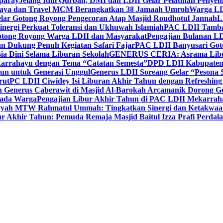
paray
Jelang Idul Qurban, DMI dan LDII Gelar Pelatihan Penyem
aya dan Travel MCM Berangkatkan 38 Jamaah Umroh
Warga LDI
lar Gotong Royong Pengecoran Atap Masjid Roudhotul Jannah
L
nergi Perkuat Toleransi dan Ukhuwah Islamiah
PAC LDII Tambaks
otong Royong Warga LDII dan Masyarakat
Pengajian Bulanan LD
an Dukung Penuh Kegiatan Safari Fajar
PAC LDII Banyusari Goto
ia Dini Selama Liburan Sekolah
GENERUS CERIA: Asrama Libura
karrahayu dengan Tema “Catatan Semesta”
DPD LDII Kabupaten 
un untuk Generasi Unggul
Generus LDII Soreang Gelar “Pesona
rut
PC LDII Ciwidey Isi Liburan Akhir Tahun dengan Refreshing 
n Generus Caberawit di Masjid Al-Barokah Arcamanik Dorong G
pada Warga
Pengajian Libur Akhir Tahun di PAC LDII Mekarrah
yyah MTW Rahmatul Ummah: Tingkatkan Sinergi dan Ketakwaa
r Akhir Tahun: Pemuda Remaja Masjid Baitul Izza Prafi Perdala