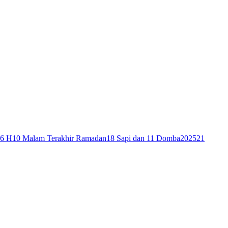
46 H
10 Malam Terakhir Ramadan
18 Sapi dan 11 Domba
2025
21