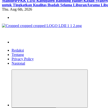
Mandiri
PPKK LDII Kabupaten Bandung Hadiri Kajian Syahri
untuk Tingkatkan Kualitas Ibadah Selama Liburan
Asrama Libu
Thu. Aug 6th, 2026
ldiikabbandung.or.id
Redaksi
Tentang
Privacy Policy
Nasional