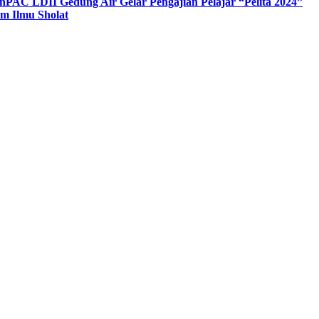
n
PAC LDII Gedung Air Gelar Pengajian Pelajar “Pelita 2024”
m Ilmu Sholat