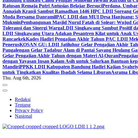
Bandung Edukasi Calon Petugas Sembelih Hewan Kurban di Ci
Ratusan Remaja Putri Antusias Belajar Bersuci
Perdana, Umbar
Annajah Kranji Sambut Ramadhan 1446 H
PC LDII Soreang Ge
Muda Bersama Danramil
PAC LDII dan MUI Desa Hanjuang: Si
Mukmin
Pembangunan Masjid Nurul Fatah di Solear: Wujud G
Toleransi dan Sinergi Warga
LDII Singkawang Sambut Positif d
LDII Singkawang Utara Adakan Pesantren Kilat untuk Anak Us
Rancaekek
Kades Hadiri Pengajian Akhir Tahun PAC LDII Me
Penerus
KOSAN GU: LDII Jatiluhur Gelar Pengajian Akhir Tah
Pangalengan Gelar Tadabur Alam di Pantai Sayang Heulang Ga
Gelar Pengajian Akhir Tahun dengan Materi Al-Quran
Pengajia
dengan Yayasan Insan Kalam Asih untuk Salurkan Bantuan ke
Mandiri
PPKK LDII Kabupaten Bandung Hadiri Kajian Syahri
untuk Tingkatkan Kualitas Ibadah Selama Liburan
Asrama Libu
Thu. Aug 6th, 2026
Redaksi
Tentang
Privacy Policy
Nasional
ldiikabbandung.or.id