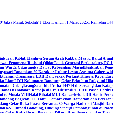
0
"Jaksa Masuk Sekolah"
1 Ekor Kambing
1 Maret 2025
1 Ramadan 14
gukuran Kiblat, Hasilnya Sesuai Arah Kakbah
Masjid Baitul A’mal
Lewat Fenomena Rashdul Qiblat
Cetak Generasi Berkarakter, PC L
dan Warga Cikasungka Rawat Kebersihan Masjid
Keakraban Pemu
anyusari Tanamkan 29 Karakter Luhur Lewat Asrama Caberawit
ukturisasi Organisasi, LDII Rancaekek Perkuat Kinerja Kepengur
at Islam
LDII Kabupaten Bandung Gelar Pelatihan Rukyatul Hila
amatan Cilengkrang
Salat Idul Adha 1447 H di Soreang dan Kat
Bahas Kenakalan Remaja di Era Disrupsi
PC LDII Paseh Hadiri 
d to Musda VIII
Halal Bihalal MUI Rancaekek, LDII Hadir Perk
andang Bagikan 500 Takjil, Semarakkan Ramadan dan Pererat 
ang Gelar Buka Puasa Bersama, 80 Warga Hadiri di Masjid Dar
dan ke-5 Bupati Bandung, Dukung Sinergi Pembangunan di Pase
 Gelar Buka Puasa Bersama, Dilanjutkan Pengajian dan Taraw