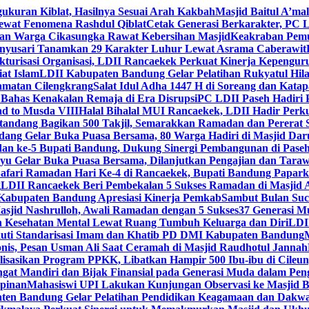
gukuran Kiblat, Hasilnya Sesuai Arah Kakbah
Masjid Baitul A’mal
Lewat Fenomena Rashdul Qiblat
Cetak Generasi Berkarakter, PC L
dan Warga Cikasungka Rawat Kebersihan Masjid
Keakraban Pemu
anyusari Tanamkan 29 Karakter Luhur Lewat Asrama Caberawit
ukturisasi Organisasi, LDII Rancaekek Perkuat Kinerja Kepengur
at Islam
LDII Kabupaten Bandung Gelar Pelatihan Rukyatul Hila
amatan Cilengkrang
Salat Idul Adha 1447 H di Soreang dan Kat
Bahas Kenakalan Remaja di Era Disrupsi
PC LDII Paseh Hadiri 
d to Musda VIII
Halal Bihalal MUI Rancaekek, LDII Hadir Perk
andang Bagikan 500 Takjil, Semarakkan Ramadan dan Pererat 
ang Gelar Buka Puasa Bersama, 80 Warga Hadiri di Masjid Dar
dan ke-5 Bupati Bandung, Dukung Sinergi Pembangunan di Pase
 Gelar Buka Puasa Bersama, Dilanjutkan Pengajian dan Taraw
Safari Ramadan Hari Ke-4 di Rancaekek, Bupati Bandung Papar
g
LDII Rancaekek Beri Pembekalan 5 Sukses Ramadan di Masjid 
Kabupaten Bandung Apresiasi Kinerja Pemkab
Sambut Bulan Suc
asjid Nashrulloh, Awali Ramadan dengan 5 Sukses
37 Generasi Mu
 Kesehatan Mental Lewat Ruang Tumbuh Keluarga dan Diri
LDII
uti Standarisasi Imam dan Khatib PD DMI Kabupaten Bandung
nis, Pesan Usman Ali Saat Ceramah di Masjid Raudhotul Jannah
isasikan Program PPKK, Libatkan Hampir 500 Ibu-ibu di Cileun
 Mandiri dan Bijak Finansial pada Generasi Muda dalam Peng
pinan
Mahasiswi UPI Lakukan Kunjungan Observasi ke Masjid B
en Bandung Gelar Pelatihan Pendidikan Keagamaan dan Dakw