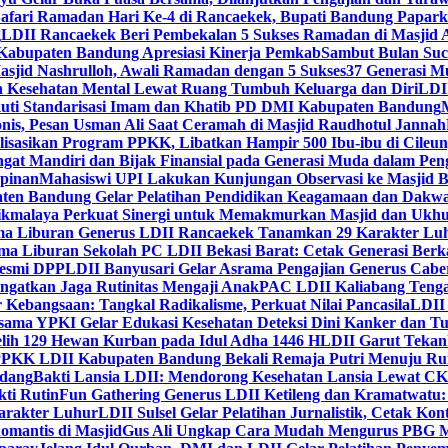
Safari Ramadan Hari Ke-4 di Rancaekek, Bupati Bandung Papar
g
LDII Rancaekek Beri Pembekalan 5 Sukses Ramadan di Masjid 
Kabupaten Bandung Apresiasi Kinerja Pemkab
Sambut Bulan Suc
asjid Nashrulloh, Awali Ramadan dengan 5 Sukses
37 Generasi Mu
 Kesehatan Mental Lewat Ruang Tumbuh Keluarga dan Diri
LDII
uti Standarisasi Imam dan Khatib PD DMI Kabupaten Bandung
nis, Pesan Usman Ali Saat Ceramah di Masjid Raudhotul Jannah
isasikan Program PPKK, Libatkan Hampir 500 Ibu-ibu di Cileun
 Mandiri dan Bijak Finansial pada Generasi Muda dalam Peng
pinan
Mahasiswi UPI Lakukan Kunjungan Observasi ke Masjid B
en Bandung Gelar Pelatihan Pendidikan Keagamaan dan Dakw
ikmalaya Perkuat Sinergi untuk Memakmurkan Masjid dan Ukhu
a Liburan Generus LDII Rancaekek Tanamkan 29 Karakter Lu
ma Liburan Sekolah PC LDII Bekasi Barat: Cetak Generasi Berk
Resmi DPP
LDII Banyusari Gelar Asrama Pengajian Generus Cabe
ngatkan Jaga Rutinitas Mengaji Anak
PAC LDII Kaliabang Tenga
 Kebangsaan: Tangkal Radikalisme, Perkuat Nilai Pancasila
LDII
rsama YPKI Gelar Edukasi Kesehatan Deteksi Dini Kanker dan 
lih 129 Hewan Kurban pada Idul Adha 1446 H
LDII Garut Teka
 PPKK LDII Kabupaten Bandung Bekali Remaja Putri Menuju R
ndang
Bakti Lansia LDII: Mendorong Kesehatan Lansia Lewat 
ti Rutin
Fun Gathering Generus LDII Ketileng dan Kramatwatu:
Karakter Luhur
LDII Sulsel Gelar Pelatihan Jurnalistik, Cetak Ko
mantis di Masjid
Gus Ali Ungkap Cara Mudah Mengurus PBG M