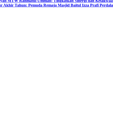
yyah MTW Rahmatul Ummah: Tingkatkan Sinergi dan Ketakwaa
r Akhir Tahun: Pemuda Remaja Masjid Baitul Izza Prafi Perdala