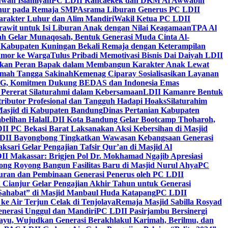
wah Islamiyah
PC LDII Rancaekek dan DKM Al Awwabin
hur pada Remaja SMP
Asrama Liburan Generus PC LDII
arakter Luhur dan Alim Mandiri
Wakil Ketua PC LDII
rawit untuk Isi Liburan Anak dengan Nilai Keagamaan
TPA Al
h Gelar Munaqosah, Bentuk Generasi Muda Cinta Al-
 Kabupaten Kuningan Bekali Remaja dengan Keterampilan
Tumor ke Warga
Tulus Pribadi Memotivasi Bisnis Dai Daiyah LDII
nkan Peran Bapak dalam Membangun Karakter Anak Lewat
umah Tangga Sakinah
Kemenag Ciparay Sosialisasikan Layanan
CKG, Komitmen Dukung BEDAS dan Indonesia Emas
 Pererat Silaturahmi dalam Kebersamaan
LDII Kamanre Bentuk
ntributor Profesional dan Tangguh Hadapi Hoaks
Silaturahim
asjid di Kabupaten Bandung
Dinas Pertanian Kabupaten
belihan Halal
LDII Kota Bandung Gelar Bootcamp Thoharoh,
I PC Bekasi Barat Laksanakan Aksi Kebersihan di Masjid
DII Bayongbong Tingkatkan Wawasan Kebangsaan Generasi
ari Gelar Pengajian Tafsir Qur’an di Masjid Al
II Makassar: Brigjen Pol Dr. Mokhamad Ngajib Apresiasi
ng Royong Bangun Fasilitas Baru di Masjid Nurul Ahya
PC
n dan Pembinaan Generasi Penerus oleh PC LDII
Cianjur Gelar Pengajian Akhir Tahun untuk Generasi
 Sahabat” di Masjid Manbaul Huda Katapang
PC LDII
ke Air Terjun Celak di Tenjolaya
Remaja Masjid Sabilla Rosyad
enerasi Unggul dan Mandiri
PC LDII Pasirjambu Bersinergi
ayu, Wujudkan Generasi Berakhlakul Karimah, Berilmu, dan