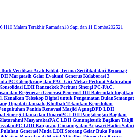
46 H
10 Malam Terakhir Ramadan
18 Sapi dan 11 Domba
2025
21
 Ikuti Verifikasi Arah Kiblat, Terima Sertifikat dari Kemenag
DII Margaasih Gelar Evaluasi Generus Kolaborasi 3
da PC Cilengkrang dan PAC Giri Mekar Perkuat Silaturahmi
Konsolidasi LDII Rancaekek Perkuat Sinergi PC-PAC,
usan dan Regenerasi Generasi Penerus
LDII Baleendah Ingatkan
l, Kenalkan Teleskop Digital untuk Pengamatan Bulan
Semangat
apang Dipadati Jamaah, Khotbah Tekankan Kepedulian
Pengukuhan Panitia Renovasi Masjid Agung
DPD LDII
uat Sinergi Ulama dan Umaro
PC LDII Pangalengan Bagikan
Silaturahmi Masyarakat
PAC LDII Gunungleutik Bagikan Takjil
ussalam
PC LDII Banjaran, Cimaung, dan Arjasari Hadiri Safari
h
Puluhan Generasi Muda LDII Soreang Gelar Buka Puasa
ih
Kajian Ramadan di Masjid Al Fathu, Dinsos dan Baznas