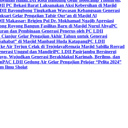
belihan Halal
LDII Kota Bandung Gelar Bootcamp Thoharoh,
I PC Bekasi Barat Laksanakan Aksi Kebersihan di Masjid
DII Bayongbong Tingkatkan Wawasan Kebangsaan Generasi
ari Gelar Pengajian Tafsir Qur’an di Masjid Al
II Makassar: Brigjen Pol Dr. Mokhamad Ngajib Apresiasi
ng Royong Bangun Fasilitas Baru di Masjid Nurul Ahya
PC
n dan Pembinaan Generasi Penerus oleh PC LDII
Cianjur Gelar Pengajian Akhir Tahun untuk Generasi
 Sahabat” di Masjid Manbaul Huda Katapang
PC LDII
ke Air Terjun Celak di Tenjolaya
Remaja Masjid Sabilla Rosyad
enerasi Unggul dan Mandiri
PC LDII Pasirjambu Bersinergi
ayu, Wujudkan Generasi Berakhlakul Karimah, Berilmu, dan
n
PAC LDII Gedung Air Gelar Pengajian Pelajar “Pelita 2024”
m Ilmu Sholat