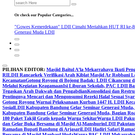
Search
for:
Or check our Popular Categories...
"Gowes Kemerdekaan" LDII Cimahi Meriahkan HUT RI ke-8
Generasi Muda LDII
PILIHAN EDITOR:
Masjid Baitul A’la Mekarrahayu Ikuti Pen
RI
LDII Rancaekek Verifikasi Arah Kiblat Masjid Ar Robbani 
Kecamatan
Gotong Royong di Bojong Badak: LDII Cikancung 
Melalui Kegiatan Keagamaan
Isi Liburan Sekolah, PAC LDII B
Tegaskan Arah Dakwah dan Pengabdian
Konsolidasi dan Restr
Pentingnya Mencari dan Mengonsumsi Rezeki Halal Sesuai Syari
Gotong Royong Warnai Pelaksanaan Kurban 1447 H. LDII Kec
Sosial
LDII Kabupaten Bandung Gelar Seminar Generasi Muda, 
Kabupaten Bandung Gelar Seminar Generasi Muda, Bagian Roa
180 Paket Takjil Gratis kepada Warga Sekitar
Warga LDII Pakut
dan Gelar Buka Bersama di Masjid Al-Manshurin
LDII Pakutand
Ramadan Bupati Bandung di Arjasari
LDII Hadiri Safari Rama
Bersama di Masjid Manbaul Huda
Warga PAC LDII Mekarrahayu