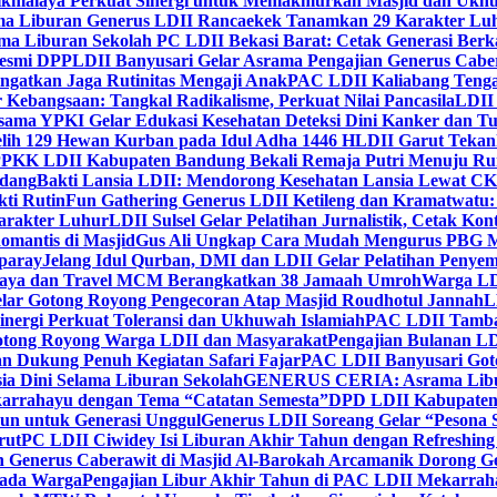
ikmalaya Perkuat Sinergi untuk Memakmurkan Masjid dan Ukhu
a Liburan Generus LDII Rancaekek Tanamkan 29 Karakter Lu
ma Liburan Sekolah PC LDII Bekasi Barat: Cetak Generasi Berk
Resmi DPP
LDII Banyusari Gelar Asrama Pengajian Generus Cabe
ngatkan Jaga Rutinitas Mengaji Anak
PAC LDII Kaliabang Tenga
 Kebangsaan: Tangkal Radikalisme, Perkuat Nilai Pancasila
LDII
rsama YPKI Gelar Edukasi Kesehatan Deteksi Dini Kanker dan 
lih 129 Hewan Kurban pada Idul Adha 1446 H
LDII Garut Teka
 PPKK LDII Kabupaten Bandung Bekali Remaja Putri Menuju R
ndang
Bakti Lansia LDII: Mendorong Kesehatan Lansia Lewat 
ti Rutin
Fun Gathering Generus LDII Ketileng dan Kramatwatu:
Karakter Luhur
LDII Sulsel Gelar Pelatihan Jurnalistik, Cetak Ko
mantis di Masjid
Gus Ali Ungkap Cara Mudah Mengurus PBG M
paray
Jelang Idul Qurban, DMI dan LDII Gelar Pelatihan Penyem
aya dan Travel MCM Berangkatkan 38 Jamaah Umroh
Warga LDI
lar Gotong Royong Pengecoran Atap Masjid Roudhotul Jannah
L
nergi Perkuat Toleransi dan Ukhuwah Islamiah
PAC LDII Tambaks
otong Royong Warga LDII dan Masyarakat
Pengajian Bulanan LD
an Dukung Penuh Kegiatan Safari Fajar
PAC LDII Banyusari Goto
ia Dini Selama Liburan Sekolah
GENERUS CERIA: Asrama Libura
karrahayu dengan Tema “Catatan Semesta”
DPD LDII Kabupaten 
un untuk Generasi Unggul
Generus LDII Soreang Gelar “Pesona
rut
PC LDII Ciwidey Isi Liburan Akhir Tahun dengan Refreshing 
n Generus Caberawit di Masjid Al-Barokah Arcamanik Dorong G
pada Warga
Pengajian Libur Akhir Tahun di PAC LDII Mekarrah