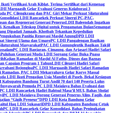
 Ikuti Verifikasi Arah Kiblat, Terima Sertifikat dari Kemenag
DII Margaasih Gelar Evaluasi Generus Kolaborasi 3
da PC Cilengkrang dan PAC Giri Mekar Perkuat Silaturahmi
Konsolidasi LDII Rancaekek Perkuat Sinergi PC-PAC,
usan dan Regenerasi Generasi Penerus
LDII Baleendah Ingatkan
l, Kenalkan Teleskop Digital untuk Pengamatan Bulan
Semangat
apang Dipadati Jamaah, Khotbah Tekankan Kepedulian
Pengukuhan Panitia Renovasi Masjid Agung
DPD LDII
uat Sinergi Ulama dan Umaro
PC LDII Pangalengan Bagikan
Silaturahmi Masyarakat
PAC LDII Gunungleutik Bagikan Takjil
ussalam
PC LDII Banjaran, Cimaung, dan Arjasari Hadiri Safari
h
Puluhan Generasi Muda LDII Soreang Gelar Buka Puasa
ih
Kajian Ramadan di Masjid Al Fathu, Dinsos dan Baznas
kan Capaian Program 1 Tahun
LDII Cileunyi Hadiri Safari
Arrabani Bojongloa
PC LDII Margaasih Hadiri Safari Ramadan
i Ramadan, PAC LDII Mekarrahayu Gelar Korve Massal
da LDII Ikuti Pengajian Usia Mandiri di Paseh, Bekal Kesiapan
 Kabupaten Bandung Turut Andil 70 dari 140 Peserta Lulus
Musyawarah Pemuda PC LDII Majalaya Bahas Evaluasi dan
PC LDII Rancaekek Hadiri Bahtsul Masa’il MUI, Bahas Sholat
yi
PC LDII Majalaya Dorong Generasi Penerus Alim, Faqih, dan
ajian “Gigih Preneur”
DPD LDII Kota Bandung Gelar
aitul Haq LDII Sukasari
DPD LDII Kabupaten Bandung Cetak
ah
PC LDII Rancaekek Gelar Konsolidasi, Bahas Peningkatan