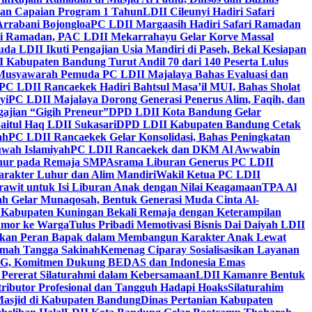
kan Capaian Program 1 Tahun
LDII Cileunyi Hadiri Safari
Arrabani Bojongloa
PC LDII Margaasih Hadiri Safari Ramadan
i Ramadan, PAC LDII Mekarrahayu Gelar Korve Massal
da LDII Ikuti Pengajian Usia Mandiri di Paseh, Bekal Kesiapan
 Kabupaten Bandung Turut Andil 70 dari 140 Peserta Lulus
Musyawarah Pemuda PC LDII Majalaya Bahas Evaluasi dan
PC LDII Rancaekek Hadiri Bahtsul Masa’il MUI, Bahas Sholat
yi
PC LDII Majalaya Dorong Generasi Penerus Alim, Faqih, dan
ajian “Gigih Preneur”
DPD LDII Kota Bandung Gelar
aitul Haq LDII Sukasari
DPD LDII Kabupaten Bandung Cetak
ah
PC LDII Rancaekek Gelar Konsolidasi, Bahas Peningkatan
wah Islamiyah
PC LDII Rancaekek dan DKM Al Awwabin
hur pada Remaja SMP
Asrama Liburan Generus PC LDII
arakter Luhur dan Alim Mandiri
Wakil Ketua PC LDII
rawit untuk Isi Liburan Anak dengan Nilai Keagamaan
TPA Al
h Gelar Munaqosah, Bentuk Generasi Muda Cinta Al-
 Kabupaten Kuningan Bekali Remaja dengan Keterampilan
Tumor ke Warga
Tulus Pribadi Memotivasi Bisnis Dai Daiyah LDII
nkan Peran Bapak dalam Membangun Karakter Anak Lewat
umah Tangga Sakinah
Kemenag Ciparay Sosialisasikan Layanan
CKG, Komitmen Dukung BEDAS dan Indonesia Emas
 Pererat Silaturahmi dalam Kebersamaan
LDII Kamanre Bentuk
ntributor Profesional dan Tangguh Hadapi Hoaks
Silaturahim
asjid di Kabupaten Bandung
Dinas Pertanian Kabupaten