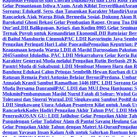
Kapasitas Pengurus dan Literasi Digital
DMI dan LDII Kota Tas
Gelar Pemantauan Istiwa A’zam, Arah Kiblat Terverifikasi
Asram
Soreang: Edukatif, Seru, dan Tanamkan Karakter Mandiri
Asra
Rancaekek Ajak Warga Bijak Bermedia Sosial, Dukung Akun 
Barokatul Ghoni Bekasi Gelar Pembagian Rapor, Orang Tua Dii
Qur’an
LDII Balikpapan, Kejari, dan Kodim 0905 Gelar Seminar
Ternak Puyuh untuk Kemandirian Ekonomi
LDII Batujajar Be
di Baitul Manshurin Cinunuk
PAC LDII Kayuringin Jaya Sembe
Pengajian Peringati Hari Lahir Pancasila
Pengajian Keputrian:
Keagamaan kepada Warga LDII di Masjid Darussalam Pakuta
2045
Sambut Iduladha, PAC LDII Mekarrahayu Gelar Kerja Bak
Karakter Generasi Muda melalui Pengajian Rutin Berbasis 29 
Pasutri Muda di Sukabumi: LDII Membuat Momen Haru dan Ro
Bandung Edukasi Calon Petugas Sembelih Hewan Kurban di Ci
Ratusan Remaja Putri Antusias Belajar Bersuci
Perdana, Umbar
Annajah Kranji Sambut Ramadhan 1446 H
PC LDII Soreang Ge
Muda Bersama Danramil
PAC LDII dan MUI Desa Hanjuang: Si
Mukmin
Pembangunan Masjid Nurul Fatah di Solear: Wujud G
Toleransi dan Sinergi Warga
LDII Singkawang Sambut Positif d
LDII Singkawang Utara Adakan Pesantren Kilat untuk Anak Us
Rancaekek
Kades Hadiri Pengajian Akhir Tahun PAC LDII Me
Penerus
KOSAN GU: LDII Jatiluhur Gelar Pengajian Akhir Tah
Pangalengan Gelar Tadabur Alam di Pantai Sayang Heulang Ga
Gelar Pengajian Akhir Tahun dengan Materi Al-Quran
Pengajia
dengan Yayasan Insan Kalam Asih untuk Salurkan Bantuan ke