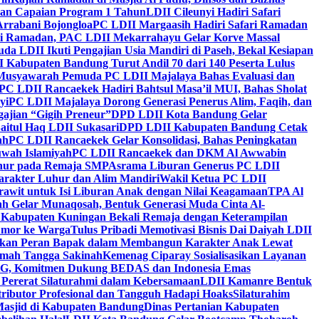
kan Capaian Program 1 Tahun
LDII Cileunyi Hadiri Safari
Arrabani Bojongloa
PC LDII Margaasih Hadiri Safari Ramadan
i Ramadan, PAC LDII Mekarrahayu Gelar Korve Massal
da LDII Ikuti Pengajian Usia Mandiri di Paseh, Bekal Kesiapan
 Kabupaten Bandung Turut Andil 70 dari 140 Peserta Lulus
Musyawarah Pemuda PC LDII Majalaya Bahas Evaluasi dan
PC LDII Rancaekek Hadiri Bahtsul Masa’il MUI, Bahas Sholat
yi
PC LDII Majalaya Dorong Generasi Penerus Alim, Faqih, dan
ajian “Gigih Preneur”
DPD LDII Kota Bandung Gelar
aitul Haq LDII Sukasari
DPD LDII Kabupaten Bandung Cetak
ah
PC LDII Rancaekek Gelar Konsolidasi, Bahas Peningkatan
wah Islamiyah
PC LDII Rancaekek dan DKM Al Awwabin
hur pada Remaja SMP
Asrama Liburan Generus PC LDII
arakter Luhur dan Alim Mandiri
Wakil Ketua PC LDII
rawit untuk Isi Liburan Anak dengan Nilai Keagamaan
TPA Al
h Gelar Munaqosah, Bentuk Generasi Muda Cinta Al-
 Kabupaten Kuningan Bekali Remaja dengan Keterampilan
Tumor ke Warga
Tulus Pribadi Memotivasi Bisnis Dai Daiyah LDII
nkan Peran Bapak dalam Membangun Karakter Anak Lewat
umah Tangga Sakinah
Kemenag Ciparay Sosialisasikan Layanan
CKG, Komitmen Dukung BEDAS dan Indonesia Emas
 Pererat Silaturahmi dalam Kebersamaan
LDII Kamanre Bentuk
ntributor Profesional dan Tangguh Hadapi Hoaks
Silaturahim
asjid di Kabupaten Bandung
Dinas Pertanian Kabupaten