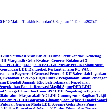
46 H
10 Malam Terakhir Ramadan
18 Sapi dan 11 Domba
2025
21
 Ikuti Verifikasi Arah Kiblat, Terima Sertifikat dari Kemenag
DII Margaasih Gelar Evaluasi Generus Kolaborasi 3
da PC Cilengkrang dan PAC Giri Mekar Perkuat Silaturahmi
Konsolidasi LDII Rancaekek Perkuat Sinergi PC-PAC,
usan dan Regenerasi Generasi Penerus
LDII Baleendah Ingatkan
l, Kenalkan Teleskop Digital untuk Pengamatan Bulan
Semangat
apang Dipadati Jamaah, Khotbah Tekankan Kepedulian
Pengukuhan Panitia Renovasi Masjid Agung
DPD LDII
uat Sinergi Ulama dan Umaro
PC LDII Pangalengan Bagikan
Silaturahmi Masyarakat
PAC LDII Gunungleutik Bagikan Takjil
ussalam
PC LDII Banjaran, Cimaung, dan Arjasari Hadiri Safari
h
Puluhan Generasi Muda LDII Soreang Gelar Buka Puasa
ih
Kajian Ramadan di Masjid Al Fathu, Dinsos dan Baznas