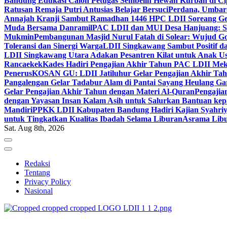
Bandung Edukasi Calon Petugas Sembelih Hewan Kurban di Ci
Ratusan Remaja Putri Antusias Belajar Bersuci
Perdana, Umbar
Annajah Kranji Sambut Ramadhan 1446 H
PC LDII Soreang Ge
Muda Bersama Danramil
PAC LDII dan MUI Desa Hanjuang: Si
Mukmin
Pembangunan Masjid Nurul Fatah di Solear: Wujud G
Toleransi dan Sinergi Warga
LDII Singkawang Sambut Positif d
LDII Singkawang Utara Adakan Pesantren Kilat untuk Anak Us
Rancaekek
Kades Hadiri Pengajian Akhir Tahun PAC LDII Me
Penerus
KOSAN GU: LDII Jatiluhur Gelar Pengajian Akhir Tah
Pangalengan Gelar Tadabur Alam di Pantai Sayang Heulang Ga
Gelar Pengajian Akhir Tahun dengan Materi Al-Quran
Pengajia
dengan Yayasan Insan Kalam Asih untuk Salurkan Bantuan ke
Mandiri
PPKK LDII Kabupaten Bandung Hadiri Kajian Syahri
untuk Tingkatkan Kualitas Ibadah Selama Liburan
Asrama Libu
Sat. Aug 8th, 2026
Redaksi
Tentang
Privacy Policy
Nasional
ldiikabbandung.or.id