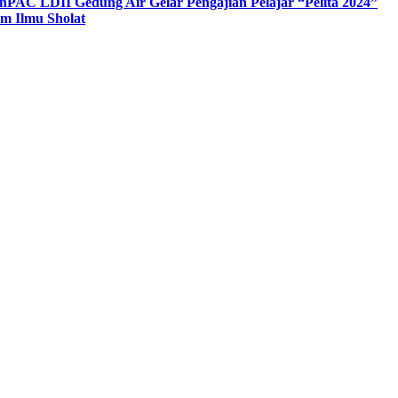
n
PAC LDII Gedung Air Gelar Pengajian Pelajar “Pelita 2024”
m Ilmu Sholat