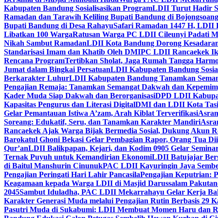
Kabupaten Bandung Sosialisasikan Program
LDII Turut Hadir 
Ramadan dan Tarawih Keliling Bupati Bandung di Bojongsoan
Bupati Bandung di Desa Rahayu
Safari Ramadan 1447 H, LDII 
Libatkan 100 Warga
Ratusan Warga PC LDII Cileunyi Padati M
Nikah Sambut Ramadan
LDII Kota Bandung Dorong Kesadaran
Standarisasi Imam dan Khatib Oleh DMI
PC LDII Rancaekek Ik
Rencana Program
Tertibkan Sholat, Jaga Rumah Tangga Harmo
Jumat dalam Bingkai Persatuan
LDII Kabupaten Bandung Sosial
Berkarakter Luhur
LDII Kabupaten Bandung Tanamkan Semangat
Pengajian Remaja: Tanamkan Semangat Dakwah dan Kepemim
Kader Muda Siap Dakwah dan Berorganisasi
DPD LDII Kabupat
Kapasitas Pengurus dan Literasi Digital
DMI dan LDII Kota Tas
Gelar Pemantauan Istiwa A’zam, Arah Kiblat Terverifikasi
Asram
Soreang: Edukatif, Seru, dan Tanamkan Karakter Mandiri
Asra
Rancaekek Ajak Warga Bijak Bermedia Sosial, Dukung Akun 
Barokatul Ghoni Bekasi Gelar Pembagian Rapor, Orang Tua Dii
Qur’an
LDII Balikpapan, Kejari, dan Kodim 0905 Gelar Seminar
Ternak Puyuh untuk Kemandirian Ekonomi
LDII Batujajar Be
di Baitul Manshurin Cinunuk
PAC LDII Kayuringin Jaya Sembe
Pengajian Peringati Hari Lahir Pancasila
Pengajian Keputrian:
Keagamaan kepada Warga LDII di Masjid Darussalam Pakuta
2045
Sambut Iduladha, PAC LDII Mekarrahayu Gelar Kerja Bak
Karakter Generasi Muda melalui Pengajian Rutin Berbasis 29 
Pasutri Muda di Sukabumi: LDII Membuat Momen Haru dan Ro