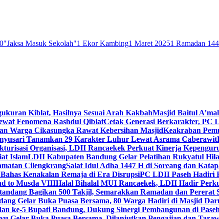
0
"Jaksa Masuk Sekolah"
1 Ekor Kambing
1 Maret 2025
1 Ramadan 14
gukuran Kiblat, Hasilnya Sesuai Arah Kakbah
Masjid Baitul A’mal
Lewat Fenomena Rashdul Qiblat
Cetak Generasi Berkarakter, PC L
dan Warga Cikasungka Rawat Kebersihan Masjid
Keakraban Pemu
anyusari Tanamkan 29 Karakter Luhur Lewat Asrama Caberawit
ukturisasi Organisasi, LDII Rancaekek Perkuat Kinerja Kepengur
at Islam
LDII Kabupaten Bandung Gelar Pelatihan Rukyatul Hila
amatan Cilengkrang
Salat Idul Adha 1447 H di Soreang dan Kat
Bahas Kenakalan Remaja di Era Disrupsi
PC LDII Paseh Hadiri 
d to Musda VIII
Halal Bihalal MUI Rancaekek, LDII Hadir Perk
andang Bagikan 500 Takjil, Semarakkan Ramadan dan Pererat 
ang Gelar Buka Puasa Bersama, 80 Warga Hadiri di Masjid Dar
dan ke-5 Bupati Bandung, Dukung Sinergi Pembangunan di Pase
 Gelar Buka Puasa Bersama, Dilanjutkan Pengajian dan Taraw