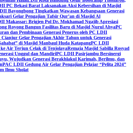
belihan Halal
LDII Kota Bandung Gelar Bootcamp Thoharoh,
I PC Bekasi Barat Laksanakan Aksi Kebersihan di Masjid
DII Bayongbong Tingkatkan Wawasan Kebangsaan Generasi
ari Gelar Pengajian Tafsir Qur’an di Masjid Al
II Makassar: Brigjen Pol Dr. Mokhamad Ngajib Apresiasi
ng Royong Bangun Fasilitas Baru di Masjid Nurul Ahya
PC
n dan Pembinaan Generasi Penerus oleh PC LDII
Cianjur Gelar Pengajian Akhir Tahun untuk Generasi
 Sahabat” di Masjid Manbaul Huda Katapang
PC LDII
ke Air Terjun Celak di Tenjolaya
Remaja Masjid Sabilla Rosyad
enerasi Unggul dan Mandiri
PC LDII Pasirjambu Bersinergi
ayu, Wujudkan Generasi Berakhlakul Karimah, Berilmu, dan
n
PAC LDII Gedung Air Gelar Pengajian Pelajar “Pelita 2024”
m Ilmu Sholat