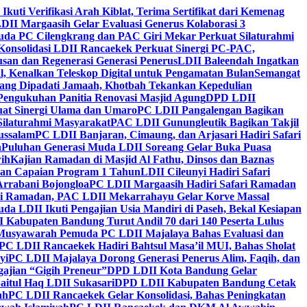
 Ikuti Verifikasi Arah Kiblat, Terima Sertifikat dari Kemenag
DII Margaasih Gelar Evaluasi Generus Kolaborasi 3
da PC Cilengkrang dan PAC Giri Mekar Perkuat Silaturahmi
Konsolidasi LDII Rancaekek Perkuat Sinergi PC-PAC,
usan dan Regenerasi Generasi Penerus
LDII Baleendah Ingatkan
l, Kenalkan Teleskop Digital untuk Pengamatan Bulan
Semangat
apang Dipadati Jamaah, Khotbah Tekankan Kepedulian
Pengukuhan Panitia Renovasi Masjid Agung
DPD LDII
uat Sinergi Ulama dan Umaro
PC LDII Pangalengan Bagikan
Silaturahmi Masyarakat
PAC LDII Gunungleutik Bagikan Takjil
ussalam
PC LDII Banjaran, Cimaung, dan Arjasari Hadiri Safari
h
Puluhan Generasi Muda LDII Soreang Gelar Buka Puasa
ih
Kajian Ramadan di Masjid Al Fathu, Dinsos dan Baznas
kan Capaian Program 1 Tahun
LDII Cileunyi Hadiri Safari
Arrabani Bojongloa
PC LDII Margaasih Hadiri Safari Ramadan
i Ramadan, PAC LDII Mekarrahayu Gelar Korve Massal
da LDII Ikuti Pengajian Usia Mandiri di Paseh, Bekal Kesiapan
 Kabupaten Bandung Turut Andil 70 dari 140 Peserta Lulus
Musyawarah Pemuda PC LDII Majalaya Bahas Evaluasi dan
PC LDII Rancaekek Hadiri Bahtsul Masa’il MUI, Bahas Sholat
yi
PC LDII Majalaya Dorong Generasi Penerus Alim, Faqih, dan
ajian “Gigih Preneur”
DPD LDII Kota Bandung Gelar
aitul Haq LDII Sukasari
DPD LDII Kabupaten Bandung Cetak
ah
PC LDII Rancaekek Gelar Konsolidasi, Bahas Peningkatan