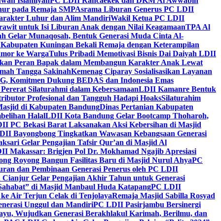
wah Islamiyah
PC LDII Rancaekek dan DKM Al Awwabin
hur pada Remaja SMP
Asrama Liburan Generus PC LDII
arakter Luhur dan Alim Mandiri
Wakil Ketua PC LDII
rawit untuk Isi Liburan Anak dengan Nilai Keagamaan
TPA Al
h Gelar Munaqosah, Bentuk Generasi Muda Cinta Al-
 Kabupaten Kuningan Bekali Remaja dengan Keterampilan
Tumor ke Warga
Tulus Pribadi Memotivasi Bisnis Dai Daiyah LDII
nkan Peran Bapak dalam Membangun Karakter Anak Lewat
umah Tangga Sakinah
Kemenag Ciparay Sosialisasikan Layanan
CKG, Komitmen Dukung BEDAS dan Indonesia Emas
 Pererat Silaturahmi dalam Kebersamaan
LDII Kamanre Bentuk
ntributor Profesional dan Tangguh Hadapi Hoaks
Silaturahim
asjid di Kabupaten Bandung
Dinas Pertanian Kabupaten
belihan Halal
LDII Kota Bandung Gelar Bootcamp Thoharoh,
I PC Bekasi Barat Laksanakan Aksi Kebersihan di Masjid
DII Bayongbong Tingkatkan Wawasan Kebangsaan Generasi
ari Gelar Pengajian Tafsir Qur’an di Masjid Al
II Makassar: Brigjen Pol Dr. Mokhamad Ngajib Apresiasi
ng Royong Bangun Fasilitas Baru di Masjid Nurul Ahya
PC
n dan Pembinaan Generasi Penerus oleh PC LDII
Cianjur Gelar Pengajian Akhir Tahun untuk Generasi
 Sahabat” di Masjid Manbaul Huda Katapang
PC LDII
ke Air Terjun Celak di Tenjolaya
Remaja Masjid Sabilla Rosyad
enerasi Unggul dan Mandiri
PC LDII Pasirjambu Bersinergi
ayu, Wujudkan Generasi Berakhlakul Karimah, Berilmu, dan