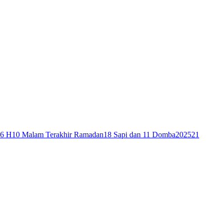
46 H
10 Malam Terakhir Ramadan
18 Sapi dan 11 Domba
2025
21