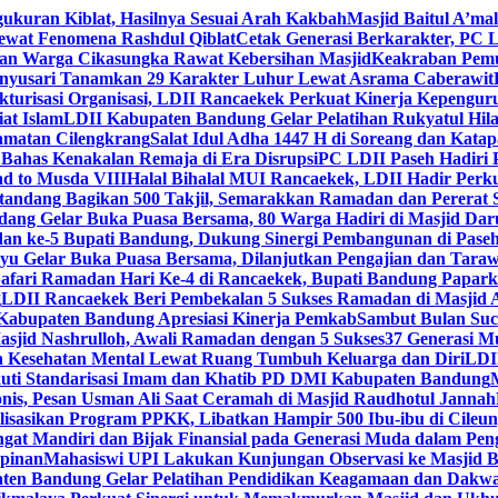
gukuran Kiblat, Hasilnya Sesuai Arah Kakbah
Masjid Baitul A’mal
Lewat Fenomena Rashdul Qiblat
Cetak Generasi Berkarakter, PC L
dan Warga Cikasungka Rawat Kebersihan Masjid
Keakraban Pemu
anyusari Tanamkan 29 Karakter Luhur Lewat Asrama Caberawit
ukturisasi Organisasi, LDII Rancaekek Perkuat Kinerja Kepengur
at Islam
LDII Kabupaten Bandung Gelar Pelatihan Rukyatul Hila
amatan Cilengkrang
Salat Idul Adha 1447 H di Soreang dan Kat
Bahas Kenakalan Remaja di Era Disrupsi
PC LDII Paseh Hadiri 
d to Musda VIII
Halal Bihalal MUI Rancaekek, LDII Hadir Perk
andang Bagikan 500 Takjil, Semarakkan Ramadan dan Pererat 
ang Gelar Buka Puasa Bersama, 80 Warga Hadiri di Masjid Dar
dan ke-5 Bupati Bandung, Dukung Sinergi Pembangunan di Pase
 Gelar Buka Puasa Bersama, Dilanjutkan Pengajian dan Taraw
Safari Ramadan Hari Ke-4 di Rancaekek, Bupati Bandung Papar
g
LDII Rancaekek Beri Pembekalan 5 Sukses Ramadan di Masjid 
Kabupaten Bandung Apresiasi Kinerja Pemkab
Sambut Bulan Suc
asjid Nashrulloh, Awali Ramadan dengan 5 Sukses
37 Generasi Mu
 Kesehatan Mental Lewat Ruang Tumbuh Keluarga dan Diri
LDII
uti Standarisasi Imam dan Khatib PD DMI Kabupaten Bandung
nis, Pesan Usman Ali Saat Ceramah di Masjid Raudhotul Jannah
isasikan Program PPKK, Libatkan Hampir 500 Ibu-ibu di Cileun
 Mandiri dan Bijak Finansial pada Generasi Muda dalam Peng
pinan
Mahasiswi UPI Lakukan Kunjungan Observasi ke Masjid B
en Bandung Gelar Pelatihan Pendidikan Keagamaan dan Dakw