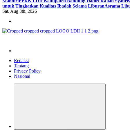
Mandiri
PPKK LDII Kabupaten Bandung Hadiri Kajian Syahri
untuk Tingkatkan Kualitas Ibadah Selama Liburan
Asrama Libu
Sat. Aug 8th, 2026
ldiikabbandung.or.id
Redaksi
Tentang
Privacy Policy
Nasional