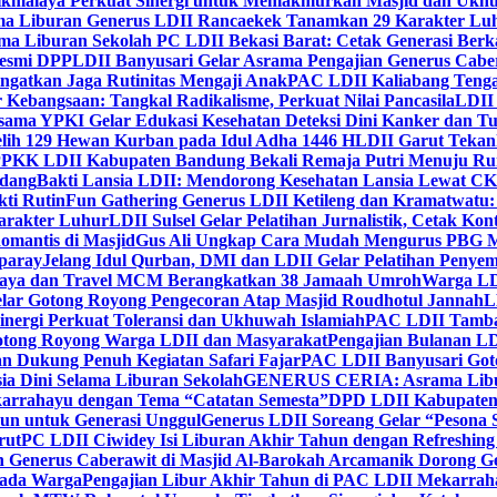
ikmalaya Perkuat Sinergi untuk Memakmurkan Masjid dan Ukhu
a Liburan Generus LDII Rancaekek Tanamkan 29 Karakter Lu
ma Liburan Sekolah PC LDII Bekasi Barat: Cetak Generasi Berk
Resmi DPP
LDII Banyusari Gelar Asrama Pengajian Generus Cabe
ngatkan Jaga Rutinitas Mengaji Anak
PAC LDII Kaliabang Tenga
 Kebangsaan: Tangkal Radikalisme, Perkuat Nilai Pancasila
LDII
rsama YPKI Gelar Edukasi Kesehatan Deteksi Dini Kanker dan 
lih 129 Hewan Kurban pada Idul Adha 1446 H
LDII Garut Teka
 PPKK LDII Kabupaten Bandung Bekali Remaja Putri Menuju R
ndang
Bakti Lansia LDII: Mendorong Kesehatan Lansia Lewat 
ti Rutin
Fun Gathering Generus LDII Ketileng dan Kramatwatu:
Karakter Luhur
LDII Sulsel Gelar Pelatihan Jurnalistik, Cetak Ko
mantis di Masjid
Gus Ali Ungkap Cara Mudah Mengurus PBG M
paray
Jelang Idul Qurban, DMI dan LDII Gelar Pelatihan Penyem
aya dan Travel MCM Berangkatkan 38 Jamaah Umroh
Warga LDI
lar Gotong Royong Pengecoran Atap Masjid Roudhotul Jannah
L
nergi Perkuat Toleransi dan Ukhuwah Islamiah
PAC LDII Tambaks
otong Royong Warga LDII dan Masyarakat
Pengajian Bulanan LD
an Dukung Penuh Kegiatan Safari Fajar
PAC LDII Banyusari Goto
ia Dini Selama Liburan Sekolah
GENERUS CERIA: Asrama Libura
karrahayu dengan Tema “Catatan Semesta”
DPD LDII Kabupaten 
un untuk Generasi Unggul
Generus LDII Soreang Gelar “Pesona
rut
PC LDII Ciwidey Isi Liburan Akhir Tahun dengan Refreshing 
n Generus Caberawit di Masjid Al-Barokah Arcamanik Dorong G
pada Warga
Pengajian Libur Akhir Tahun di PAC LDII Mekarrah