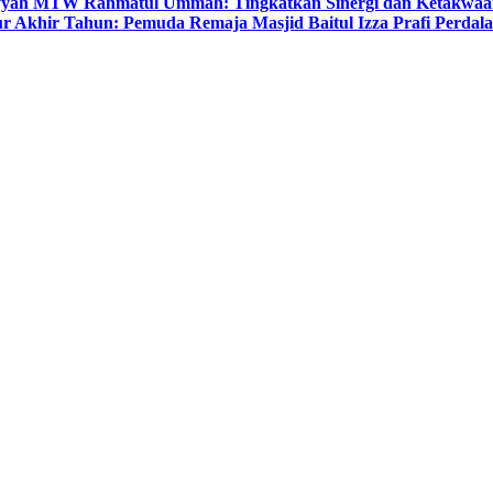
yyah MTW Rahmatul Ummah: Tingkatkan Sinergi dan Ketakwaa
r Akhir Tahun: Pemuda Remaja Masjid Baitul Izza Prafi Perdala