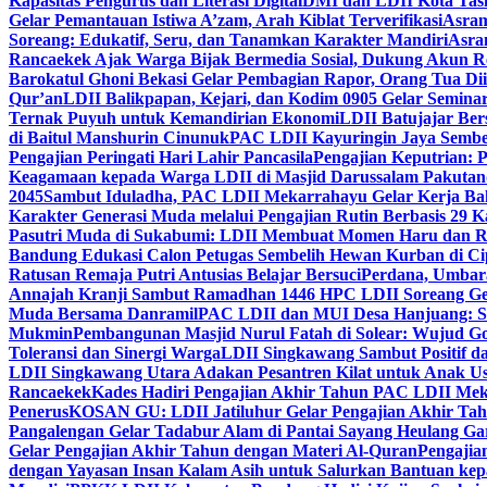
Kapasitas Pengurus dan Literasi Digital
DMI dan LDII Kota Tas
Gelar Pemantauan Istiwa A’zam, Arah Kiblat Terverifikasi
Asram
Soreang: Edukatif, Seru, dan Tanamkan Karakter Mandiri
Asra
Rancaekek Ajak Warga Bijak Bermedia Sosial, Dukung Akun 
Barokatul Ghoni Bekasi Gelar Pembagian Rapor, Orang Tua Dii
Qur’an
LDII Balikpapan, Kejari, dan Kodim 0905 Gelar Seminar
Ternak Puyuh untuk Kemandirian Ekonomi
LDII Batujajar Be
di Baitul Manshurin Cinunuk
PAC LDII Kayuringin Jaya Sembe
Pengajian Peringati Hari Lahir Pancasila
Pengajian Keputrian:
Keagamaan kepada Warga LDII di Masjid Darussalam Pakuta
2045
Sambut Iduladha, PAC LDII Mekarrahayu Gelar Kerja Bak
Karakter Generasi Muda melalui Pengajian Rutin Berbasis 29 
Pasutri Muda di Sukabumi: LDII Membuat Momen Haru dan Ro
Bandung Edukasi Calon Petugas Sembelih Hewan Kurban di Ci
Ratusan Remaja Putri Antusias Belajar Bersuci
Perdana, Umbar
Annajah Kranji Sambut Ramadhan 1446 H
PC LDII Soreang Ge
Muda Bersama Danramil
PAC LDII dan MUI Desa Hanjuang: Si
Mukmin
Pembangunan Masjid Nurul Fatah di Solear: Wujud G
Toleransi dan Sinergi Warga
LDII Singkawang Sambut Positif d
LDII Singkawang Utara Adakan Pesantren Kilat untuk Anak Us
Rancaekek
Kades Hadiri Pengajian Akhir Tahun PAC LDII Me
Penerus
KOSAN GU: LDII Jatiluhur Gelar Pengajian Akhir Tah
Pangalengan Gelar Tadabur Alam di Pantai Sayang Heulang Ga
Gelar Pengajian Akhir Tahun dengan Materi Al-Quran
Pengajia
dengan Yayasan Insan Kalam Asih untuk Salurkan Bantuan ke