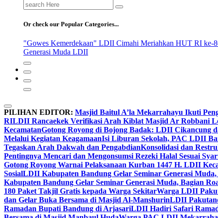
Search
for:
Or check our Popular Categories...
"Gowes Kemerdekaan" LDII Cimahi Meriahkan HUT RI ke-8
Generasi Muda LDII
PILIHAN EDITOR:
Masjid Baitul A’la Mekarrahayu Ikuti Pen
RI
LDII Rancaekek Verifikasi Arah Kiblat Masjid Ar Robbani 
Kecamatan
Gotong Royong di Bojong Badak: LDII Cikancung 
Melalui Kegiatan Keagamaan
Isi Liburan Sekolah, PAC LDII B
Tegaskan Arah Dakwah dan Pengabdian
Konsolidasi dan Restr
Pentingnya Mencari dan Mengonsumsi Rezeki Halal Sesuai Syari
Gotong Royong Warnai Pelaksanaan Kurban 1447 H. LDII Kec
Sosial
LDII Kabupaten Bandung Gelar Seminar Generasi Muda, 
Kabupaten Bandung Gelar Seminar Generasi Muda, Bagian Roa
180 Paket Takjil Gratis kepada Warga Sekitar
Warga LDII Pakut
dan Gelar Buka Bersama di Masjid Al-Manshurin
LDII Pakutand
Ramadan Bupati Bandung di Arjasari
LDII Hadiri Safari Rama
Bersama di Masjid Manbaul Huda
Warga PAC LDII Mekarrahayu