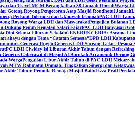
paray
Jelang Idul Qurban, DMI dan LDII Gelar Pelatihan Penyem
aya dan Travel MCM Berangkatkan 38 Jamaah Umroh
Warga LDI
lar Gotong Royong Pengecoran Atap Masjid Roudhotul Jannah
L
nergi Perkuat Toleransi dan Ukhuwah Islamiah
PAC LDII Tambaks
otong Royong Warga LDII dan Masyarakat
Pengajian Bulanan LD
an Dukung Penuh Kegiatan Safari Fajar
PAC LDII Banyusari Goto
ia Dini Selama Liburan Sekolah
GENERUS CERIA: Asrama Libura
karrahayu dengan Tema “Catatan Semesta”
DPD LDII Kabupaten 
un untuk Generasi Unggul
Generus LDII Soreang Gelar “Pesona
rut
PC LDII Ciwidey Isi Liburan Akhir Tahun dengan Refreshing 
n Generus Caberawit di Masjid Al-Barokah Arcamanik Dorong G
pada Warga
Pengajian Libur Akhir Tahun di PAC LDII Mekarrah
yyah MTW Rahmatul Ummah: Tingkatkan Sinergi dan Ketakwaa
r Akhir Tahun: Pemuda Remaja Masjid Baitul Izza Prafi Perdala