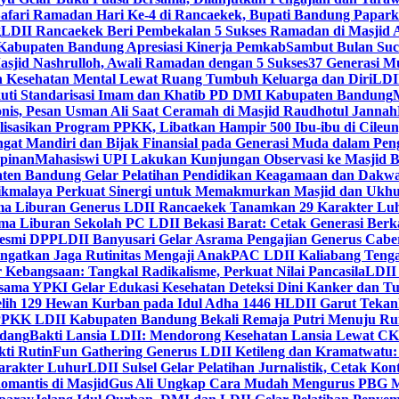
Safari Ramadan Hari Ke-4 di Rancaekek, Bupati Bandung Papar
g
LDII Rancaekek Beri Pembekalan 5 Sukses Ramadan di Masjid 
Kabupaten Bandung Apresiasi Kinerja Pemkab
Sambut Bulan Suc
asjid Nashrulloh, Awali Ramadan dengan 5 Sukses
37 Generasi Mu
 Kesehatan Mental Lewat Ruang Tumbuh Keluarga dan Diri
LDII
uti Standarisasi Imam dan Khatib PD DMI Kabupaten Bandung
nis, Pesan Usman Ali Saat Ceramah di Masjid Raudhotul Jannah
isasikan Program PPKK, Libatkan Hampir 500 Ibu-ibu di Cileun
 Mandiri dan Bijak Finansial pada Generasi Muda dalam Peng
pinan
Mahasiswi UPI Lakukan Kunjungan Observasi ke Masjid B
en Bandung Gelar Pelatihan Pendidikan Keagamaan dan Dakw
ikmalaya Perkuat Sinergi untuk Memakmurkan Masjid dan Ukhu
a Liburan Generus LDII Rancaekek Tanamkan 29 Karakter Lu
ma Liburan Sekolah PC LDII Bekasi Barat: Cetak Generasi Berk
Resmi DPP
LDII Banyusari Gelar Asrama Pengajian Generus Cabe
ngatkan Jaga Rutinitas Mengaji Anak
PAC LDII Kaliabang Tenga
 Kebangsaan: Tangkal Radikalisme, Perkuat Nilai Pancasila
LDII
rsama YPKI Gelar Edukasi Kesehatan Deteksi Dini Kanker dan 
lih 129 Hewan Kurban pada Idul Adha 1446 H
LDII Garut Teka
 PPKK LDII Kabupaten Bandung Bekali Remaja Putri Menuju R
ndang
Bakti Lansia LDII: Mendorong Kesehatan Lansia Lewat 
ti Rutin
Fun Gathering Generus LDII Ketileng dan Kramatwatu:
Karakter Luhur
LDII Sulsel Gelar Pelatihan Jurnalistik, Cetak Ko
mantis di Masjid
Gus Ali Ungkap Cara Mudah Mengurus PBG M