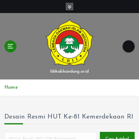
S
k
i
p
t
o
c
o
n
t
ldiikabbandung.or.id
e
n
Home
t
Desain Resmi HUT Ke-81 Kemerdekaan RI
Cari Artikel