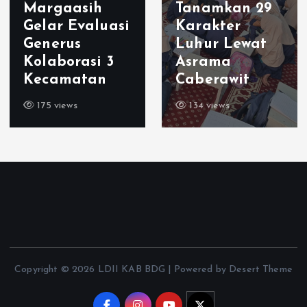
Margaasih
Tanamkan 29
Gelar Evaluasi
Karakter
Generus
Luhur Lewat
Kolaborasi 3
Asrama
Kecamatan
Caberawit
175 views
134 views
Copyright © 2026 LDII KAB BDG | Powered by Desert Theme