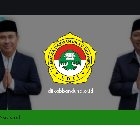
ldiikabbandung.or.id
Nasional