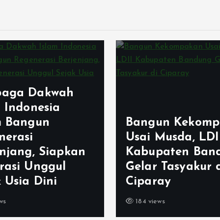
aga Dakwah
m Indonesia
m Bangun
Bangun Kekomp
nerasi
Usai Musda, LDI
enjang, Siapkan
Kabupaten Ban
rasi Unggul
Gelar Tasyakur 
 Usia Dini
Ciparay
ws
184 views