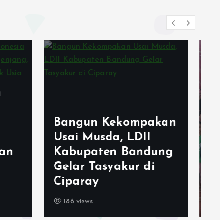
Generus LDII
akan
Margaasih Raih
I
Juara Umum
dung
FORSTRI 2026, Bukti
di
Pembinaan Karakter
Sejak Dini
186 views