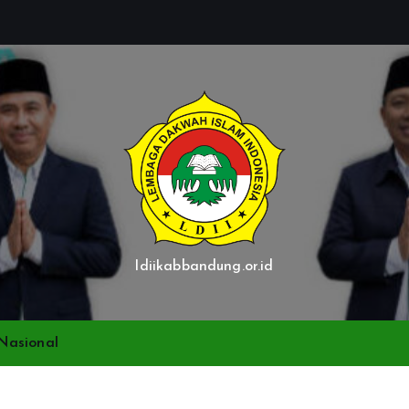
ldiikabbandung.or.id
Nasional