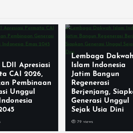
aga Dakwah
m Indonesia
m Bangun
Bangun Kekomp
nerasi
Usai Musda, LDI
enjang, Siapkan
Kabupaten Ban
rasi Unggul
Gelar Tasyakur 
 Usia Dini
Ciparay
ws
186 views