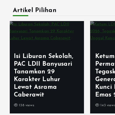
Artikel Pilihan
Lemb
Ketum LDII Apresiasi
Isla
Permata CAI 2026,
Jati
Tegaskan Pembinaan
Rege
Generasi Unggul
Berj
Kunci Indonesia
Gene
Emas 2045
Sejak
143 views
79 vie