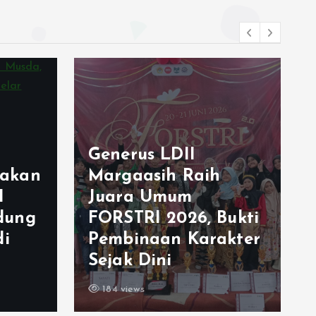
Cetak Generasi
Berkarakter, PC LDII
Margaasih Gelar
ukti
Evaluasi Generus
kter
Kolaborasi 3
Kecamatan
176 views