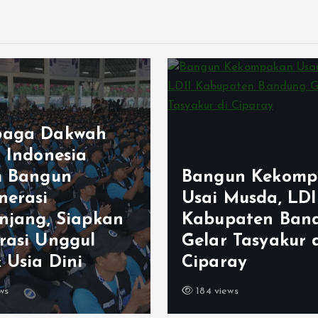
Generus LDII
un Kekompakan
Margaasih Raih
 Musda, LDII
Juara Umum
paten Bandung
FORSTRI 2026, B
 Tasyakur di
Pembinaan Kara
ray
Sejak Dini
ews
184 views