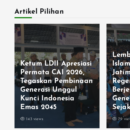
Artikel Pilihan
Lembaga Dakwah
Islam Indonesia
Jatim Bangun
Bang
n
Regenerasi
Usai
Berjenjang, Siapkan
Kabu
Generasi Unggul
Gelar
Sejak Usia Dini
Cipa
79 views
184 vi