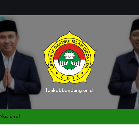
ldiikabbandung.or.id
Nasional