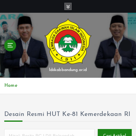
S
k
i
p
t
o
c
o
n
t
ldiikabbandung.or.id
e
n
Home
t
Desain Resmi HUT Ke-81 Kemerdekaan RI
Cari Artikel