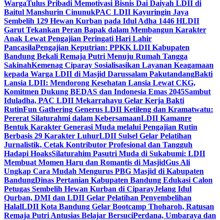
Warga
Tulus Pribadi Memotivasi Bisnis Dai Daiyah LDII di
Baitul Manshurin Cinunuk
PAC LDII Kayuringin Jaya
Sembelih 129 Hewan Kurban pada Idul Adha 1446 H
LDII
Garut Tekankan Peran Bapak dalam Membangun Karakter
Anak Lewat Pengajian Peringati Hari Lahir
Pancasila
Pengajian Keputrian: PPKK LDII Kabupaten
Bandung Bekali Remaja Putri Menuju Rumah Tangga
Sakinah
Kemenag Ciparay Sosialisasikan Layanan Keagamaan
kepada Warga LDII di Masjid Darussalam Pakutandang
Bakti
Lansia LDII: Mendorong Kesehatan Lansia Lewat CKG,
Komitmen Dukung BEDAS dan Indonesia Emas 2045
Sambut
Iduladha, PAC LDII Mekarrahayu Gelar Kerja Bakti
Rutin
Fun Gathering Generus LDII Ketileng dan Kramatwatu:
Pererat Silaturahmi dalam Kebersamaan
LDII Kamanre
Bentuk Karakter Generasi Muda melalui Pengajian Rutin
Berbasis 29 Karakter Luhur
LDII Sulsel Gelar Pelatihan
Jurnalistik, Cetak Kontributor Profesional dan Tangguh
Hadapi Hoaks
Silaturahim Pasutri Muda di Sukabumi: LDII
Membuat Momen Haru dan Romantis di Masjid
Gus Ali
Ungkap Cara Mudah Mengurus PBG Masjid di Kabupaten
Bandung
Dinas Pertanian Kabupaten Bandung Edukasi Calon
Petugas Sembelih Hewan Kurban di Ciparay
Jelang Idul
Qurban, DMI dan LDII Gelar Pelatihan Penyembelihan
Halal
LDII Kota Bandung Gelar Bootcamp Thoharoh, Ratusan
Remaja Putri Antusias Belajar Bersuci
Perdana, Umbaraya dan