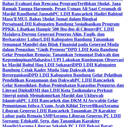
Bahas Evaluasi dan Rencana Program
Tertibkan Sholat, Jaga
Rumah Tangga Harmonis, Pesan Usman Ali Saat Ceramah di
Masjid Raudhotul Jannah
PC LDII Rancaekek Hadiri Bahtsul
Masa’il MUI, Bahas Sholat Jumat dalam Bingkai
Persatuan
LDII Kabupaten Bandung Sosialisasikan Program
PPKK, Libatkan Hampir 500 Ibu-ibu di Cileunyi
PC LDII
Majalaya Dorong Generasi Penerus Alim, Faqih, dan
Berkarakter Luhur
LDII Kabupaten Bandung Tanamkan
Semangat Mandiri dan Bijak Finansial pada Generasi Muda
dalam Pengajian “Gigih Preneur”
DPD LDII Kota Bandung
Gelar Pengajian Remaja: Tanamkan Semangat Dakwah dan
Kepemimpinan
Mahasiswi UPI Lakukan Kunjungan Observasi
ke Masjid Baitul Haq LDII Sukasari
DPD LDII Kabupaten
Bandung Cetak Kader Muda Siap Dakwah dan
Berorganisasi
DPD LDII Kabupaten Bandung Gelar Pelatihan
Pendidikan Keagamaan dan Dakwah
PC LDII Rancaekek
Gelar Konsolidasi, Bahas Peningkatan Kapasitas Pengurus dan
Literasi Digital
DMI dan LDII Kota Tasikmalaya Perkuat
Sinergi untuk Memakmurkan Masjid dan Ukhuwah
Islamiyah
PC LDII Rancaekek dan DKM Al Awwabin Gelar
Pemantauan Istiwa A’zam, Arah Kiblat Terverifikasi
Asrama
Liburan Generus LDII Rancaekek Tanamkan 29 Karakter
Luhur pada Remaja SMP
Asrama Liburan Generus PC LDII
Soreang: Edukatif, Seru, dan Tanamkan Karakter
Mandiri
Asrama Liburan Sekolah PC LDII Bekasi Barat: