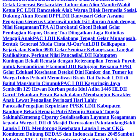
Cetak Generasi Berkarakter Luhur dan Alim Mandiri
Wakil
Ketua PC LDII Rancaekek Ajak Warga Bijak Bermedia Sosial,
Dukung Akun Resmi DPP
LDII Banyusari Gelar Asrama
Pengajian Generus Caberawit untuk Isi Liburan Anak dengan
Nilai Keagamaan
TPA Al Barokatul Ghoni Bekasi Gelar
Pembagian Rapor, Orang Tua Diingatkan Jaga Rutinitas
Mengaji Anak
PAC LDII Kaliabang Tengah Gelar Munaqosah,
Bentuk Generasi Muda Cinta Al-Qur’an
LDII Balikpapan,
Kejari, dan Kodim 0905 Gelar Seminar Kebangsaan: Tangkal
Radikalisme, Perkuat Nilai Pancasila
LDII Kabupaten
Kuningan Bekali Remaja dengan Keterampilan Ternak Puyuh
untuk Kemandirian Ekonomi
LDII Batujajar Bersama YPKI
Gelar Edukasi Kesehatan Deteksi Dini Kanker dan Tumor ke
Warga
Tulus Pribadi Memotivasi Bisnis Dai Daiyah LDII di
Baitul Manshurin Cinunuk
PAC LDII Kayuringin Jaya
Sembelih 129 Hewan Kurban pada Idul Adha 1446 H
LDII
Garut Tekankan Peran Bapak dalam Membangun Karakter
Anak Lewat Pengajian Peringati Hari Lahir
Pancasila
Pengajian Keputrian: PPKK LDII Kabupaten
Bandung Bekali Remaja Putri Menuju Rumah Tangga
Sakinah
Kemenag Ciparay Sosialisasikan Layanan Keagamaan
kepada Warga LDII di Masjid Darussalam Pakutandang
Bakti
Lansia LDII: Mendorong Kesehatan Lansia Lewat CKG,
Komitmen Dukung BEDAS dan Indonesia Emas 2045
Sambut
Iduladha, PAC LDII Mekarrahayu Gelar Kerja Bakti