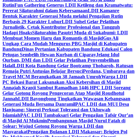
Rutin
Fun Gathering Generus LDII Ketileng dan Kramatwatu:
Pererat Silaturahmi dalam Kebersamaan
LDII Kamanre
Bentuk Karakter Generasi Muda melalui Pengajian Rutin
Berbasis 29 Karakter Luhur
LDII Sulsel Gelar Pelatihan
Jurnalistik, Cetak Kontributor Profesional dan Tangguh
Hadapi Hoaks
Silaturahim Pasutri Muda di Sukabumi: LDII
Membuat Momen Haru dan Romantis di Masjid
Gus Ali
Ungkap Cara Mudah Mengurus PBG Masjid di Kabupaten
Bandung
Dinas Pertanian Kabupaten Bandung Edukasi Calon
Petugas Sembelih Hewan Kurban di Ciparay
Jelang Idul
Qurban, DMI dan LDII Gelar Pelatihan Penyembelihan
Halal
LDII Kota Bandung Gelar Bootcamp Thoharoh, Ratusan
Remaja Putri Antusias Belajar Bersuci
Perdana, Umbaraya dan
Travel MCM Berangkatkan 38 Jamaah Umroh
Warga LDII
PC Bekasi Barat Laksanakan Aksi Kebersihan di Masjid
Annajah Kranji Sambut Ramadhan 1446 H
PC LDII Soreang
Gelar Gotong Royong Pengecoran Atap Masjid Roudhotul
Jannah
LDII Bayongbong Tingkatkan Wawasan Kebangsaan
Generasi Muda Bersama Danramil
PAC LDII dan MUI Desa
Hanjuang: Sinergi Perkuat Toleransi dan Ukhuwah
Islamiah
PAC LDII Tambaksari Gelar Pengajian Tafsir Qur’an
di Masjid Al Mukmin
Pembangunan Masjid Nurul Fatah di
Solear: Wujud Gotong Royong Warga LDII dan
Masyarakat
Pengajian Bulanan LDII Makassar: Brigjen Pol