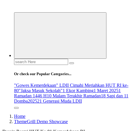
ldiikabbandung.or.id
Search
for:
Or check our Popular Categories...
"Gowes Kemerdekaan" LDII Cimahi Meriahkan HUT RI ke-
80
"Jaksa Masuk Sekolah"
1 Ekor Kambing
1 Maret 2025
1
Ramadan 1446 H
10 Malam Terakhir Ramadan
18 Sapi dan 11
Domba
2025
21 Generasi Muda LDII
Home
ThemeGrill Demo Showcase