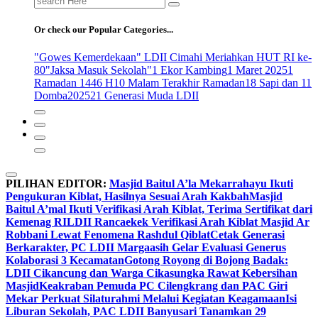
for:
Or check our Popular Categories...
"Gowes Kemerdekaan" LDII Cimahi Meriahkan HUT RI ke-
80
"Jaksa Masuk Sekolah"
1 Ekor Kambing
1 Maret 2025
1
Ramadan 1446 H
10 Malam Terakhir Ramadan
18 Sapi dan 11
Domba
2025
21 Generasi Muda LDII
PILIHAN EDITOR:
Masjid Baitul A’la Mekarrahayu Ikuti
Pengukuran Kiblat, Hasilnya Sesuai Arah Kakbah
Masjid
Baitul A’mal Ikuti Verifikasi Arah Kiblat, Terima Sertifikat dari
Kemenag RI
LDII Rancaekek Verifikasi Arah Kiblat Masjid Ar
Robbani Lewat Fenomena Rashdul Qiblat
Cetak Generasi
Berkarakter, PC LDII Margaasih Gelar Evaluasi Generus
Kolaborasi 3 Kecamatan
Gotong Royong di Bojong Badak:
LDII Cikancung dan Warga Cikasungka Rawat Kebersihan
Masjid
Keakraban Pemuda PC Cilengkrang dan PAC Giri
Mekar Perkuat Silaturahmi Melalui Kegiatan Keagamaan
Isi
Liburan Sekolah, PAC LDII Banyusari Tanamkan 29