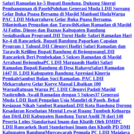
Safari Ramadan ke-5 Bupati Bandung, Dukung Sinergi
Pembangunan di Paseh
Puluhan Generasi Muda LDII Soreang
Gelar Buka Puasa Bersama di Masjid Manbaul Huda
Warga
PAC LDII Mekarrahayu Gelar Buka Puasa Bersama,
Dilanjutkan Pengajian dan Tarawih
Kajian Ramadan di Masjid
Al Fathu, Dinsos dan Baznas Kabupaten Bandung
Sosialisasikan Program
LDII Turut Hadir Safari Ramadan Hari
Ke-4 di Rancaekek, Bupati Bandung Paparkan Capaian
Program 1 Tahun
LDII Cileunyi Hadiri Safari Ramadan dan
Tarawih Keliling Bupati Bandung di Bojongsoang
LDII
Rancaekek Beri Pembekalan 5 Sukses Ramadan di Masjid
Arrabani Bojongloa
PC LDII Margaasih Hadiri Safari
Ramadan Bupati Bandung di Desa Rahayu
Safari Ramadan
1447 H, LDII Kabupaten Bandung Apresiasi Kinerja
Pemkab
Sambut Bulan Suci Ramadan, PAC LDII
Mekarrahayu Gelar Korve Massal Libatkan 100
Warga
Ratusan Warga PC LDII Cileunyi Padati Masjid
Nashrulloh, Awali Ramadan dengan 5 Sukses
37 Generasi
Muda LDII Ikuti Pengajian Usia Mandiri di Paseh, Bekal
Kesiapan Nikah Sambut Ramadan
LDII Kota Bandung Dorong
Kesadaran Kesehatan Mental Lewat Ruang Tumbuh Keluarga
dan Diri
LDII Kabupaten Bandung Turut Andil 70 dari 140
Peserta Lulus Standarisasi Imam dan Khatib Oleh DMI
PC
LDII Rancaekek Ikuti Standarisasi Imam dan Khatib PD DMI
Kabupaten Bandung
Musyawarah Pemuda PC LDII Majalaya