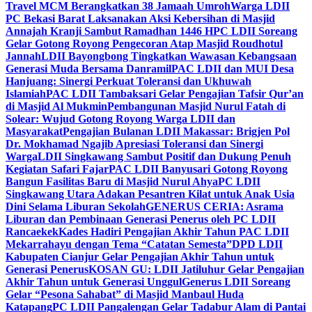
Travel MCM Berangkatkan 38 Jamaah Umroh
Warga LDII
PC Bekasi Barat Laksanakan Aksi Kebersihan di Masjid
Annajah Kranji Sambut Ramadhan 1446 H
PC LDII Soreang
Gelar Gotong Royong Pengecoran Atap Masjid Roudhotul
Jannah
LDII Bayongbong Tingkatkan Wawasan Kebangsaan
Generasi Muda Bersama Danramil
PAC LDII dan MUI Desa
Hanjuang: Sinergi Perkuat Toleransi dan Ukhuwah
Islamiah
PAC LDII Tambaksari Gelar Pengajian Tafsir Qur’an
di Masjid Al Mukmin
Pembangunan Masjid Nurul Fatah di
Solear: Wujud Gotong Royong Warga LDII dan
Masyarakat
Pengajian Bulanan LDII Makassar: Brigjen Pol
Dr. Mokhamad Ngajib Apresiasi Toleransi dan Sinergi
Warga
LDII Singkawang Sambut Positif dan Dukung Penuh
Kegiatan Safari Fajar
PAC LDII Banyusari Gotong Royong
Bangun Fasilitas Baru di Masjid Nurul Ahya
PC LDII
Singkawang Utara Adakan Pesantren Kilat untuk Anak Usia
Dini Selama Liburan Sekolah
GENERUS CERIA: Asrama
Liburan dan Pembinaan Generasi Penerus oleh PC LDII
Rancaekek
Kades Hadiri Pengajian Akhir Tahun PAC LDII
Mekarrahayu dengan Tema “Catatan Semesta”
DPD LDII
Kabupaten Cianjur Gelar Pengajian Akhir Tahun untuk
Generasi Penerus
KOSAN GU: LDII Jatiluhur Gelar Pengajian
Akhir Tahun untuk Generasi Unggul
Generus LDII Soreang
Gelar “Pesona Sahabat” di Masjid Manbaul Huda
Katapang
PC LDII Pangalengan Gelar Tadabur Alam di Pantai