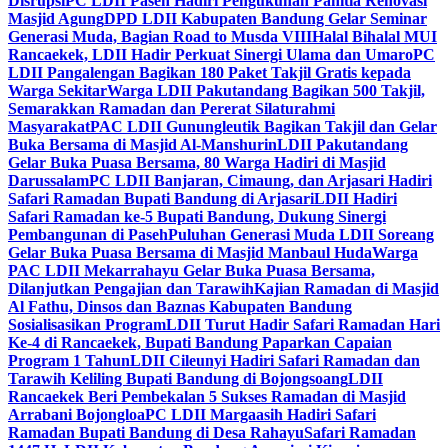
Disrupsi
PC LDII Paseh Hadiri Pengukuhan Panitia Renovasi
Masjid Agung
DPD LDII Kabupaten Bandung Gelar Seminar
Generasi Muda, Bagian Road to Musda VIII
Halal Bihalal MUI
Rancaekek, LDII Hadir Perkuat Sinergi Ulama dan Umaro
PC
LDII Pangalengan Bagikan 180 Paket Takjil Gratis kepada
Warga Sekitar
Warga LDII Pakutandang Bagikan 500 Takjil,
Semarakkan Ramadan dan Pererat Silaturahmi
Masyarakat
PAC LDII Gunungleutik Bagikan Takjil dan Gelar
Buka Bersama di Masjid Al-Manshurin
LDII Pakutandang
Gelar Buka Puasa Bersama, 80 Warga Hadiri di Masjid
Darussalam
PC LDII Banjaran, Cimaung, dan Arjasari Hadiri
Safari Ramadan Bupati Bandung di Arjasari
LDII Hadiri
Safari Ramadan ke-5 Bupati Bandung, Dukung Sinergi
Pembangunan di Paseh
Puluhan Generasi Muda LDII Soreang
Gelar Buka Puasa Bersama di Masjid Manbaul Huda
Warga
PAC LDII Mekarrahayu Gelar Buka Puasa Bersama,
Dilanjutkan Pengajian dan Tarawih
Kajian Ramadan di Masjid
Al Fathu, Dinsos dan Baznas Kabupaten Bandung
Sosialisasikan Program
LDII Turut Hadir Safari Ramadan Hari
Ke-4 di Rancaekek, Bupati Bandung Paparkan Capaian
Program 1 Tahun
LDII Cileunyi Hadiri Safari Ramadan dan
Tarawih Keliling Bupati Bandung di Bojongsoang
LDII
Rancaekek Beri Pembekalan 5 Sukses Ramadan di Masjid
Arrabani Bojongloa
PC LDII Margaasih Hadiri Safari
Ramadan Bupati Bandung di Desa Rahayu
Safari Ramadan