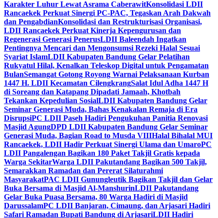
Karakter Luhur Lewat Asrama Caberawit
Konsolidasi LDII
Rancaekek Perkuat Sinergi PC-PAC, Tegaskan Arah Dakwah
dan Pengabdian
Konsolidasi dan Restrukturisasi Organisasi,
LDII Rancaekek Perkuat Kinerja Kepengurusan dan
Regenerasi Generasi Penerus
LDII Baleendah Ingatkan
Pentingnya Mencari dan Mengonsumsi Rezeki Halal Sesuai
Syariat Islam
LDII Kabupaten Bandung Gelar Pelatihan
Rukyatul Hilal, Kenalkan Teleskop Digital untuk Pengamatan
Bulan
Semangat Gotong Royong Warnai Pelaksanaan Kurban
1447 H. LDII Kecamatan Cilengkrang
Salat Idul Adha 1447 H
di Soreang dan Katapang Dipadati Jamaah, Khotbah
Tekankan Kepedulian Sosial
LDII Kabupaten Bandung Gelar
Seminar Generasi Muda, Bahas Kenakalan Remaja di Era
Disrupsi
PC LDII Paseh Hadiri Pengukuhan Panitia Renovasi
Masjid Agung
DPD LDII Kabupaten Bandung Gelar Seminar
Generasi Muda, Bagian Road to Musda VIII
Halal Bihalal MUI
Rancaekek, LDII Hadir Perkuat Sinergi Ulama dan Umaro
PC
LDII Pangalengan Bagikan 180 Paket Takjil Gratis kepada
Warga Sekitar
Warga LDII Pakutandang Bagikan 500 Takjil,
Semarakkan Ramadan dan Pererat Silaturahmi
Masyarakat
PAC LDII Gunungleutik Bagikan Takjil dan Gelar
Buka Bersama di Masjid Al-Manshurin
LDII Pakutandang
Gelar Buka Puasa Bersama, 80 Warga Hadiri di Masjid
Darussalam
PC LDII Banjaran, Cimaung, dan Arjasari Hadiri
Safari Ramadan Bupati Bandung di Arjasari
LDII Hadiri