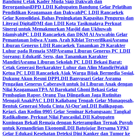
Bandung Cetak Kader Muda Siap Dakwah dan
Berorganisasi
DPD LDII Kabupaten Bandung Gelar Pelatihan
Pendidikan Keagamaan dan Dakwah
PC LDII Rancaekek
Gelar Konsolidasi, Bahas Peningkatan Kapasitas Pengurus dan
Literasi Digital
DMI dan LDII Kota Tasikmalaya Perkuat
Sinergi untuk Memakmurkan Masjid dan Ukhuwah
Islamiyah
PC LDII Rancaekek dan DKM Al Awwabin Gelar
Pemantauan Istiwa A’zam, Arah Kiblat Terverifikasi
Asrama
Liburan Generus LDII Rancaekek Tanamkan 29 Karakter
Luhur pada Remaja SMP
Asrama Liburan Generus PC LDII
Soreang: Edukatif, Seru, dan Tanamkan Karakter
Mandiri
Asrama Liburan Sekolah PC LDII Bekasi Barat:
Cetak Generasi Berkarakter Luhur dan Alim Mandiri
Wakil
Ketua PC LDII Rancaekek Ajak Warga Bijak Bermedia Sosial,
Dukung Akun Resmi DPP
LDII Banyusari Gelar Asrama
Pengajian Generus Caberawit untuk Isi Liburan Anak dengan
Nilai Keagamaan
TPA Al Barokatul Ghoni Bekasi Gelar
Pembagian Rapor, Orang Tua Diingatkan Jaga Rutinitas
Mengaji Anak
PAC LDII Kaliabang Tengah Gelar Munaqosah,
Bentuk Generasi Muda Cinta Al-Qur’an
LDII Balikpapan,
Kejari, dan Kodim 0905 Gelar Seminar Kebangsaan: Tangkal
Radikalisme, Perkuat Nilai Pancasila
LDII Kabupaten
Kuningan Bekali Remaja dengan Keterampilan Ternak Puyuh
untuk Kemandirian Ekonomi
LDII Batujajar Bersama YPKI
Gelar Edukasi Kesehatan Deteksi Dini Kanker dan Tumor ke