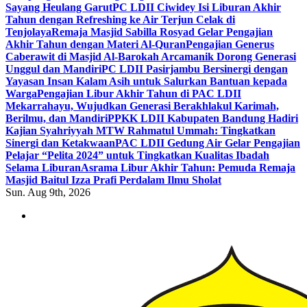
Sayang Heulang Garut
PC LDII Ciwidey Isi Liburan Akhir
Tahun dengan Refreshing ke Air Terjun Celak di
Tenjolaya
Remaja Masjid Sabilla Rosyad Gelar Pengajian
Akhir Tahun dengan Materi Al-Quran
Pengajian Generus
Caberawit di Masjid Al-Barokah Arcamanik Dorong Generasi
Unggul dan Mandiri
PC LDII Pasirjambu Bersinergi dengan
Yayasan Insan Kalam Asih untuk Salurkan Bantuan kepada
Warga
Pengajian Libur Akhir Tahun di PAC LDII
Mekarrahayu, Wujudkan Generasi Berakhlakul Karimah,
Berilmu, dan Mandiri
PPKK LDII Kabupaten Bandung Hadiri
Kajian Syahriyyah MTW Rahmatul Ummah: Tingkatkan
Sinergi dan Ketakwaan
PAC LDII Gedung Air Gelar Pengajian
Pelajar “Pelita 2024” untuk Tingkatkan Kualitas Ibadah
Selama Liburan
Asrama Libur Akhir Tahun: Pemuda Remaja
Masjid Baitul Izza Prafi Perdalam Ilmu Sholat
Sun. Aug 9th, 2026