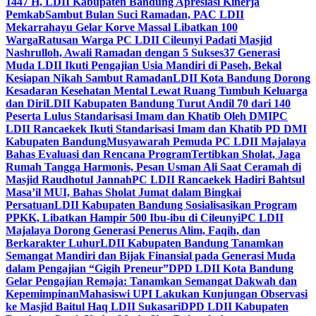
1447 H, LDII Kabupaten Bandung Apresiasi Kinerja
Pemkab
Sambut Bulan Suci Ramadan, PAC LDII
Mekarrahayu Gelar Korve Massal Libatkan 100
Warga
Ratusan Warga PC LDII Cileunyi Padati Masjid
Nashrulloh, Awali Ramadan dengan 5 Sukses
37 Generasi
Muda LDII Ikuti Pengajian Usia Mandiri di Paseh, Bekal
Kesiapan Nikah Sambut Ramadan
LDII Kota Bandung Dorong
Kesadaran Kesehatan Mental Lewat Ruang Tumbuh Keluarga
dan Diri
LDII Kabupaten Bandung Turut Andil 70 dari 140
Peserta Lulus Standarisasi Imam dan Khatib Oleh DMI
PC
LDII Rancaekek Ikuti Standarisasi Imam dan Khatib PD DMI
Kabupaten Bandung
Musyawarah Pemuda PC LDII Majalaya
Bahas Evaluasi dan Rencana Program
Tertibkan Sholat, Jaga
Rumah Tangga Harmonis, Pesan Usman Ali Saat Ceramah di
Masjid Raudhotul Jannah
PC LDII Rancaekek Hadiri Bahtsul
Masa’il MUI, Bahas Sholat Jumat dalam Bingkai
Persatuan
LDII Kabupaten Bandung Sosialisasikan Program
PPKK, Libatkan Hampir 500 Ibu-ibu di Cileunyi
PC LDII
Majalaya Dorong Generasi Penerus Alim, Faqih, dan
Berkarakter Luhur
LDII Kabupaten Bandung Tanamkan
Semangat Mandiri dan Bijak Finansial pada Generasi Muda
dalam Pengajian “Gigih Preneur”
DPD LDII Kota Bandung
Gelar Pengajian Remaja: Tanamkan Semangat Dakwah dan
Kepemimpinan
Mahasiswi UPI Lakukan Kunjungan Observasi
ke Masjid Baitul Haq LDII Sukasari
DPD LDII Kabupaten