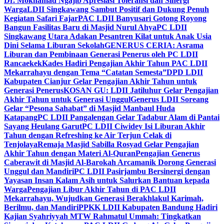
Dr. Mokhamad Ngajib Apresiasi Toleransi dan Sinergi
Warga
LDII Singkawang Sambut Positif dan Dukung Penuh
Kegiatan Safari Fajar
PAC LDII Banyusari Gotong Royong
Bangun Fasilitas Baru di Masjid Nurul Ahya
PC LDII
Singkawang Utara Adakan Pesantren Kilat untuk Anak Usia
Dini Selama Liburan Sekolah
GENERUS CERIA: Asrama
Liburan dan Pembinaan Generasi Penerus oleh PC LDII
Rancaekek
Kades Hadiri Pengajian Akhir Tahun PAC LDII
Mekarrahayu dengan Tema “Catatan Semesta”
DPD LDII
Kabupaten Cianjur Gelar Pengajian Akhir Tahun untuk
Generasi Penerus
KOSAN GU: LDII Jatiluhur Gelar Pengajian
Akhir Tahun untuk Generasi Unggul
Generus LDII Soreang
Gelar “Pesona Sahabat” di Masjid Manbaul Huda
Katapang
PC LDII Pangalengan Gelar Tadabur Alam di Pantai
Sayang Heulang Garut
PC LDII Ciwidey Isi Liburan Akhir
Tahun dengan Refreshing ke Air Terjun Celak di
Tenjolaya
Remaja Masjid Sabilla Rosyad Gelar Pengajian
Akhir Tahun dengan Materi Al-Quran
Pengajian Generus
Caberawit di Masjid Al-Barokah Arcamanik Dorong Generasi
Unggul dan Mandiri
PC LDII Pasirjambu Bersinergi dengan
Yayasan Insan Kalam Asih untuk Salurkan Bantuan kepada
Warga
Pengajian Libur Akhir Tahun di PAC LDII
Mekarrahayu, Wujudkan Generasi Berakhlakul Karimah,
Berilmu, dan Mandiri
PPKK LDII Kabupaten Bandung Hadiri
Kajian Syahriyyah MTW Rahmatul Ummah: Tingkatkan