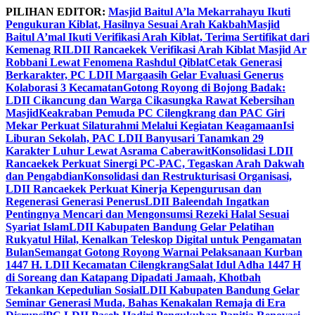
Skip
PILIHAN EDITOR:
Masjid Baitul A’la Mekarrahayu Ikuti
to
Pengukuran Kiblat, Hasilnya Sesuai Arah Kakbah
Masjid
content
Baitul A’mal Ikuti Verifikasi Arah Kiblat, Terima Sertifikat dari
Kemenag RI
LDII Rancaekek Verifikasi Arah Kiblat Masjid Ar
Robbani Lewat Fenomena Rashdul Qiblat
Cetak Generasi
Berkarakter, PC LDII Margaasih Gelar Evaluasi Generus
Kolaborasi 3 Kecamatan
Gotong Royong di Bojong Badak:
LDII Cikancung dan Warga Cikasungka Rawat Kebersihan
Masjid
Keakraban Pemuda PC Cilengkrang dan PAC Giri
Mekar Perkuat Silaturahmi Melalui Kegiatan Keagamaan
Isi
Liburan Sekolah, PAC LDII Banyusari Tanamkan 29
Karakter Luhur Lewat Asrama Caberawit
Konsolidasi LDII
Rancaekek Perkuat Sinergi PC-PAC, Tegaskan Arah Dakwah
dan Pengabdian
Konsolidasi dan Restrukturisasi Organisasi,
LDII Rancaekek Perkuat Kinerja Kepengurusan dan
Regenerasi Generasi Penerus
LDII Baleendah Ingatkan
Pentingnya Mencari dan Mengonsumsi Rezeki Halal Sesuai
Syariat Islam
LDII Kabupaten Bandung Gelar Pelatihan
Rukyatul Hilal, Kenalkan Teleskop Digital untuk Pengamatan
Bulan
Semangat Gotong Royong Warnai Pelaksanaan Kurban
1447 H. LDII Kecamatan Cilengkrang
Salat Idul Adha 1447 H
di Soreang dan Katapang Dipadati Jamaah, Khotbah
Tekankan Kepedulian Sosial
LDII Kabupaten Bandung Gelar
Seminar Generasi Muda, Bahas Kenakalan Remaja di Era