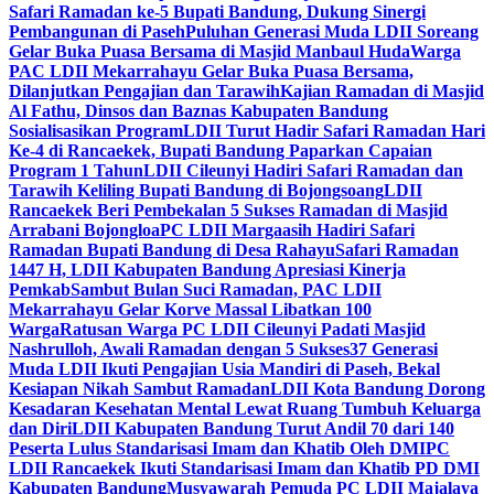
Safari Ramadan ke-5 Bupati Bandung, Dukung Sinergi
Pembangunan di Paseh
Puluhan Generasi Muda LDII Soreang
Gelar Buka Puasa Bersama di Masjid Manbaul Huda
Warga
PAC LDII Mekarrahayu Gelar Buka Puasa Bersama,
Dilanjutkan Pengajian dan Tarawih
Kajian Ramadan di Masjid
Al Fathu, Dinsos dan Baznas Kabupaten Bandung
Sosialisasikan Program
LDII Turut Hadir Safari Ramadan Hari
Ke-4 di Rancaekek, Bupati Bandung Paparkan Capaian
Program 1 Tahun
LDII Cileunyi Hadiri Safari Ramadan dan
Tarawih Keliling Bupati Bandung di Bojongsoang
LDII
Rancaekek Beri Pembekalan 5 Sukses Ramadan di Masjid
Arrabani Bojongloa
PC LDII Margaasih Hadiri Safari
Ramadan Bupati Bandung di Desa Rahayu
Safari Ramadan
1447 H, LDII Kabupaten Bandung Apresiasi Kinerja
Pemkab
Sambut Bulan Suci Ramadan, PAC LDII
Mekarrahayu Gelar Korve Massal Libatkan 100
Warga
Ratusan Warga PC LDII Cileunyi Padati Masjid
Nashrulloh, Awali Ramadan dengan 5 Sukses
37 Generasi
Muda LDII Ikuti Pengajian Usia Mandiri di Paseh, Bekal
Kesiapan Nikah Sambut Ramadan
LDII Kota Bandung Dorong
Kesadaran Kesehatan Mental Lewat Ruang Tumbuh Keluarga
dan Diri
LDII Kabupaten Bandung Turut Andil 70 dari 140
Peserta Lulus Standarisasi Imam dan Khatib Oleh DMI
PC
LDII Rancaekek Ikuti Standarisasi Imam dan Khatib PD DMI
Kabupaten Bandung
Musyawarah Pemuda PC LDII Majalaya