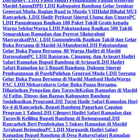
Disrupsi
PC LDII Paseh Hadiri Pengukuhan Panitia Renovasi
Masjid Agung
DPD LDII Kabupaten Bandung Gelar Seminar
Generasi Muda, Bagian Road to Musda VIII
Halal Bihalal MUI
Rancaekek, LDII Hadir Perkuat Sinergi Ulama dan Umaro
PC
LDII Pangalengan Bagikan 180 Paket Takjil Gratis kepada
Warga Sekitar
Warga LDII Pakutandang Bagikan 500 Takjil,
Semarakkan Ramadan dan Pererat Silaturahmi
Masyarakat
PAC LDII Gunungleutik Bagikan Takjil dan Gelar
Buka Bersama di Masjid Al-Manshurin
LDII Pakutandang
Gelar Buka Puasa Bersama, 80 Warga Hadiri di Masjid
Darussalam
PC LDII Banjaran, Cimaung, dan Arjasari Hadiri
Safari Ramadan Bupati Bandung di Arjasari
LDII Hadiri
Safari Ramadan ke-5 Bupati Bandung, Dukung Sinergi
Pembangunan di Paseh
Puluhan Generasi Muda LDII Soreang
Gelar Buka Puasa Bersama di Masjid Manbaul Huda
Warga
PAC LDII Mekarrahayu Gelar Buka Puasa Bersama,
Dilanjutkan Pengajian dan Tarawih
Kajian Ramadan di Masjid
Al Fathu, Dinsos dan Baznas Kabupaten Bandung
Sosialisasikan Program
LDII Turut Hadir Safari Ramadan Hari
Ke-4 di Rancaekek, Bupati Bandung Paparkan Capaian
Program 1 Tahun
LDII Cileunyi Hadiri Safari Ramadan dan
Tarawih Keliling Bupati Bandung di Bojongsoang
LDII
Rancaekek Beri Pembekalan 5 Sukses Ramadan di Masjid
Arrabani Bojongloa
PC LDII Margaasih Hadiri Safari
Ramadan Bupati Bandung di Desa Rahayu
Safari Ramadan