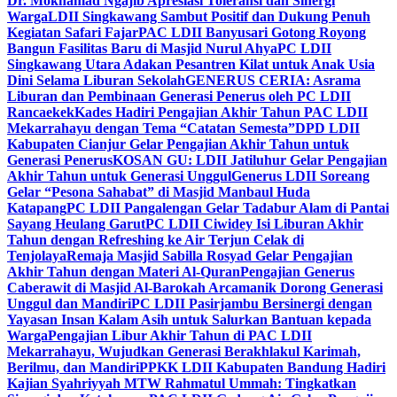
Dr. Mokhamad Ngajib Apresiasi Toleransi dan Sinergi
Warga
LDII Singkawang Sambut Positif dan Dukung Penuh
Kegiatan Safari Fajar
PAC LDII Banyusari Gotong Royong
Bangun Fasilitas Baru di Masjid Nurul Ahya
PC LDII
Singkawang Utara Adakan Pesantren Kilat untuk Anak Usia
Dini Selama Liburan Sekolah
GENERUS CERIA: Asrama
Liburan dan Pembinaan Generasi Penerus oleh PC LDII
Rancaekek
Kades Hadiri Pengajian Akhir Tahun PAC LDII
Mekarrahayu dengan Tema “Catatan Semesta”
DPD LDII
Kabupaten Cianjur Gelar Pengajian Akhir Tahun untuk
Generasi Penerus
KOSAN GU: LDII Jatiluhur Gelar Pengajian
Akhir Tahun untuk Generasi Unggul
Generus LDII Soreang
Gelar “Pesona Sahabat” di Masjid Manbaul Huda
Katapang
PC LDII Pangalengan Gelar Tadabur Alam di Pantai
Sayang Heulang Garut
PC LDII Ciwidey Isi Liburan Akhir
Tahun dengan Refreshing ke Air Terjun Celak di
Tenjolaya
Remaja Masjid Sabilla Rosyad Gelar Pengajian
Akhir Tahun dengan Materi Al-Quran
Pengajian Generus
Caberawit di Masjid Al-Barokah Arcamanik Dorong Generasi
Unggul dan Mandiri
PC LDII Pasirjambu Bersinergi dengan
Yayasan Insan Kalam Asih untuk Salurkan Bantuan kepada
Warga
Pengajian Libur Akhir Tahun di PAC LDII
Mekarrahayu, Wujudkan Generasi Berakhlakul Karimah,
Berilmu, dan Mandiri
PPKK LDII Kabupaten Bandung Hadiri
Kajian Syahriyyah MTW Rahmatul Ummah: Tingkatkan