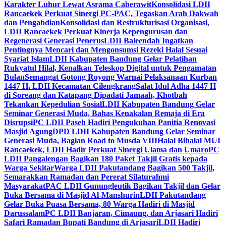
Karakter Luhur Lewat Asrama Caberawit
Konsolidasi LDII
Rancaekek Perkuat Sinergi PC-PAC, Tegaskan Arah Dakwah
dan Pengabdian
Konsolidasi dan Restrukturisasi Organisasi,
LDII Rancaekek Perkuat Kinerja Kepengurusan dan
Regenerasi Generasi Penerus
LDII Baleendah Ingatkan
Pentingnya Mencari dan Mengonsumsi Rezeki Halal Sesuai
Syariat Islam
LDII Kabupaten Bandung Gelar Pelatihan
Rukyatul Hilal, Kenalkan Teleskop Digital untuk Pengamatan
Bulan
Semangat Gotong Royong Warnai Pelaksanaan Kurban
1447 H. LDII Kecamatan Cilengkrang
Salat Idul Adha 1447 H
di Soreang dan Katapang Dipadati Jamaah, Khotbah
Tekankan Kepedulian Sosial
LDII Kabupaten Bandung Gelar
Seminar Generasi Muda, Bahas Kenakalan Remaja di Era
Disrupsi
PC LDII Paseh Hadiri Pengukuhan Panitia Renovasi
Masjid Agung
DPD LDII Kabupaten Bandung Gelar Seminar
Generasi Muda, Bagian Road to Musda VIII
Halal Bihalal MUI
Rancaekek, LDII Hadir Perkuat Sinergi Ulama dan Umaro
PC
LDII Pangalengan Bagikan 180 Paket Takjil Gratis kepada
Warga Sekitar
Warga LDII Pakutandang Bagikan 500 Takjil,
Semarakkan Ramadan dan Pererat Silaturahmi
Masyarakat
PAC LDII Gunungleutik Bagikan Takjil dan Gelar
Buka Bersama di Masjid Al-Manshurin
LDII Pakutandang
Gelar Buka Puasa Bersama, 80 Warga Hadiri di Masjid
Darussalam
PC LDII Banjaran, Cimaung, dan Arjasari Hadiri
Safari Ramadan Bupati Bandung di Arjasari
LDII Hadiri