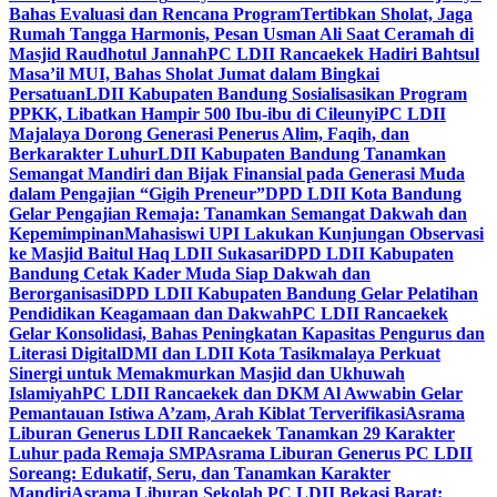
Bahas Evaluasi dan Rencana Program
Tertibkan Sholat, Jaga
Rumah Tangga Harmonis, Pesan Usman Ali Saat Ceramah di
Masjid Raudhotul Jannah
PC LDII Rancaekek Hadiri Bahtsul
Masa’il MUI, Bahas Sholat Jumat dalam Bingkai
Persatuan
LDII Kabupaten Bandung Sosialisasikan Program
PPKK, Libatkan Hampir 500 Ibu-ibu di Cileunyi
PC LDII
Majalaya Dorong Generasi Penerus Alim, Faqih, dan
Berkarakter Luhur
LDII Kabupaten Bandung Tanamkan
Semangat Mandiri dan Bijak Finansial pada Generasi Muda
dalam Pengajian “Gigih Preneur”
DPD LDII Kota Bandung
Gelar Pengajian Remaja: Tanamkan Semangat Dakwah dan
Kepemimpinan
Mahasiswi UPI Lakukan Kunjungan Observasi
ke Masjid Baitul Haq LDII Sukasari
DPD LDII Kabupaten
Bandung Cetak Kader Muda Siap Dakwah dan
Berorganisasi
DPD LDII Kabupaten Bandung Gelar Pelatihan
Pendidikan Keagamaan dan Dakwah
PC LDII Rancaekek
Gelar Konsolidasi, Bahas Peningkatan Kapasitas Pengurus dan
Literasi Digital
DMI dan LDII Kota Tasikmalaya Perkuat
Sinergi untuk Memakmurkan Masjid dan Ukhuwah
Islamiyah
PC LDII Rancaekek dan DKM Al Awwabin Gelar
Pemantauan Istiwa A’zam, Arah Kiblat Terverifikasi
Asrama
Liburan Generus LDII Rancaekek Tanamkan 29 Karakter
Luhur pada Remaja SMP
Asrama Liburan Generus PC LDII
Soreang: Edukatif, Seru, dan Tanamkan Karakter
Mandiri
Asrama Liburan Sekolah PC LDII Bekasi Barat: