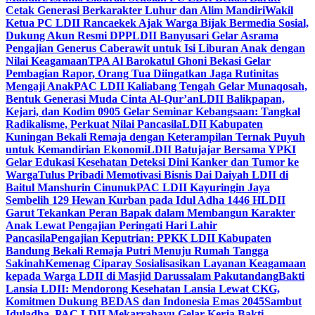
Cetak Generasi Berkarakter Luhur dan Alim Mandiri
Wakil
Ketua PC LDII Rancaekek Ajak Warga Bijak Bermedia Sosial,
Dukung Akun Resmi DPP
LDII Banyusari Gelar Asrama
Pengajian Generus Caberawit untuk Isi Liburan Anak dengan
Nilai Keagamaan
TPA Al Barokatul Ghoni Bekasi Gelar
Pembagian Rapor, Orang Tua Diingatkan Jaga Rutinitas
Mengaji Anak
PAC LDII Kaliabang Tengah Gelar Munaqosah,
Bentuk Generasi Muda Cinta Al-Qur’an
LDII Balikpapan,
Kejari, dan Kodim 0905 Gelar Seminar Kebangsaan: Tangkal
Radikalisme, Perkuat Nilai Pancasila
LDII Kabupaten
Kuningan Bekali Remaja dengan Keterampilan Ternak Puyuh
untuk Kemandirian Ekonomi
LDII Batujajar Bersama YPKI
Gelar Edukasi Kesehatan Deteksi Dini Kanker dan Tumor ke
Warga
Tulus Pribadi Memotivasi Bisnis Dai Daiyah LDII di
Baitul Manshurin Cinunuk
PAC LDII Kayuringin Jaya
Sembelih 129 Hewan Kurban pada Idul Adha 1446 H
LDII
Garut Tekankan Peran Bapak dalam Membangun Karakter
Anak Lewat Pengajian Peringati Hari Lahir
Pancasila
Pengajian Keputrian: PPKK LDII Kabupaten
Bandung Bekali Remaja Putri Menuju Rumah Tangga
Sakinah
Kemenag Ciparay Sosialisasikan Layanan Keagamaan
kepada Warga LDII di Masjid Darussalam Pakutandang
Bakti
Lansia LDII: Mendorong Kesehatan Lansia Lewat CKG,
Komitmen Dukung BEDAS dan Indonesia Emas 2045
Sambut
Iduladha, PAC LDII Mekarrahayu Gelar Kerja Bakti