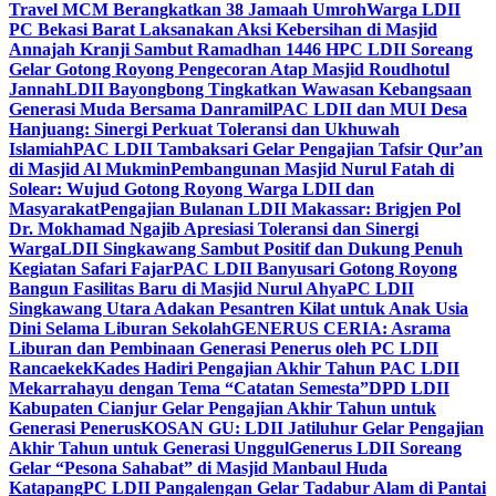
Travel MCM Berangkatkan 38 Jamaah Umroh
Warga LDII
PC Bekasi Barat Laksanakan Aksi Kebersihan di Masjid
Annajah Kranji Sambut Ramadhan 1446 H
PC LDII Soreang
Gelar Gotong Royong Pengecoran Atap Masjid Roudhotul
Jannah
LDII Bayongbong Tingkatkan Wawasan Kebangsaan
Generasi Muda Bersama Danramil
PAC LDII dan MUI Desa
Hanjuang: Sinergi Perkuat Toleransi dan Ukhuwah
Islamiah
PAC LDII Tambaksari Gelar Pengajian Tafsir Qur’an
di Masjid Al Mukmin
Pembangunan Masjid Nurul Fatah di
Solear: Wujud Gotong Royong Warga LDII dan
Masyarakat
Pengajian Bulanan LDII Makassar: Brigjen Pol
Dr. Mokhamad Ngajib Apresiasi Toleransi dan Sinergi
Warga
LDII Singkawang Sambut Positif dan Dukung Penuh
Kegiatan Safari Fajar
PAC LDII Banyusari Gotong Royong
Bangun Fasilitas Baru di Masjid Nurul Ahya
PC LDII
Singkawang Utara Adakan Pesantren Kilat untuk Anak Usia
Dini Selama Liburan Sekolah
GENERUS CERIA: Asrama
Liburan dan Pembinaan Generasi Penerus oleh PC LDII
Rancaekek
Kades Hadiri Pengajian Akhir Tahun PAC LDII
Mekarrahayu dengan Tema “Catatan Semesta”
DPD LDII
Kabupaten Cianjur Gelar Pengajian Akhir Tahun untuk
Generasi Penerus
KOSAN GU: LDII Jatiluhur Gelar Pengajian
Akhir Tahun untuk Generasi Unggul
Generus LDII Soreang
Gelar “Pesona Sahabat” di Masjid Manbaul Huda
Katapang
PC LDII Pangalengan Gelar Tadabur Alam di Pantai