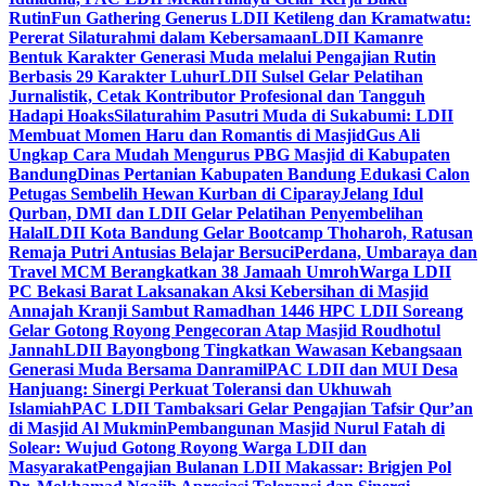
Rutin
Fun Gathering Generus LDII Ketileng dan Kramatwatu:
Pererat Silaturahmi dalam Kebersamaan
LDII Kamanre
Bentuk Karakter Generasi Muda melalui Pengajian Rutin
Berbasis 29 Karakter Luhur
LDII Sulsel Gelar Pelatihan
Jurnalistik, Cetak Kontributor Profesional dan Tangguh
Hadapi Hoaks
Silaturahim Pasutri Muda di Sukabumi: LDII
Membuat Momen Haru dan Romantis di Masjid
Gus Ali
Ungkap Cara Mudah Mengurus PBG Masjid di Kabupaten
Bandung
Dinas Pertanian Kabupaten Bandung Edukasi Calon
Petugas Sembelih Hewan Kurban di Ciparay
Jelang Idul
Qurban, DMI dan LDII Gelar Pelatihan Penyembelihan
Halal
LDII Kota Bandung Gelar Bootcamp Thoharoh, Ratusan
Remaja Putri Antusias Belajar Bersuci
Perdana, Umbaraya dan
Travel MCM Berangkatkan 38 Jamaah Umroh
Warga LDII
PC Bekasi Barat Laksanakan Aksi Kebersihan di Masjid
Annajah Kranji Sambut Ramadhan 1446 H
PC LDII Soreang
Gelar Gotong Royong Pengecoran Atap Masjid Roudhotul
Jannah
LDII Bayongbong Tingkatkan Wawasan Kebangsaan
Generasi Muda Bersama Danramil
PAC LDII dan MUI Desa
Hanjuang: Sinergi Perkuat Toleransi dan Ukhuwah
Islamiah
PAC LDII Tambaksari Gelar Pengajian Tafsir Qur’an
di Masjid Al Mukmin
Pembangunan Masjid Nurul Fatah di
Solear: Wujud Gotong Royong Warga LDII dan
Masyarakat
Pengajian Bulanan LDII Makassar: Brigjen Pol