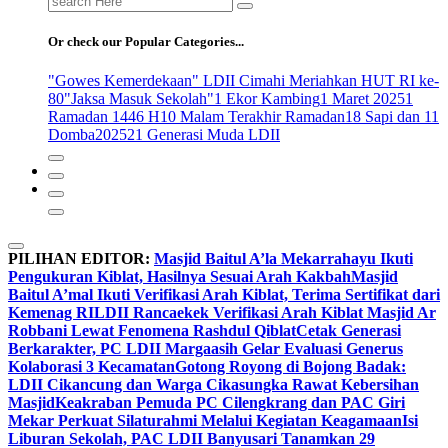
for:
Or check our Popular Categories...
"Gowes Kemerdekaan" LDII Cimahi Meriahkan HUT RI ke-
80
"Jaksa Masuk Sekolah"
1 Ekor Kambing
1 Maret 2025
1
Ramadan 1446 H
10 Malam Terakhir Ramadan
18 Sapi dan 11
Domba
2025
21 Generasi Muda LDII
PILIHAN EDITOR:
Masjid Baitul A’la Mekarrahayu Ikuti
Pengukuran Kiblat, Hasilnya Sesuai Arah Kakbah
Masjid
Baitul A’mal Ikuti Verifikasi Arah Kiblat, Terima Sertifikat dari
Kemenag RI
LDII Rancaekek Verifikasi Arah Kiblat Masjid Ar
Robbani Lewat Fenomena Rashdul Qiblat
Cetak Generasi
Berkarakter, PC LDII Margaasih Gelar Evaluasi Generus
Kolaborasi 3 Kecamatan
Gotong Royong di Bojong Badak:
LDII Cikancung dan Warga Cikasungka Rawat Kebersihan
Masjid
Keakraban Pemuda PC Cilengkrang dan PAC Giri
Mekar Perkuat Silaturahmi Melalui Kegiatan Keagamaan
Isi
Liburan Sekolah, PAC LDII Banyusari Tanamkan 29