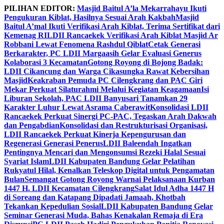
Skip
PILIHAN EDITOR:
Masjid Baitul A’la Mekarrahayu Ikuti
to
Pengukuran Kiblat, Hasilnya Sesuai Arah Kakbah
Masjid
content
Baitul A’mal Ikuti Verifikasi Arah Kiblat, Terima Sertifikat dari
Kemenag RI
LDII Rancaekek Verifikasi Arah Kiblat Masjid Ar
Robbani Lewat Fenomena Rashdul Qiblat
Cetak Generasi
Berkarakter, PC LDII Margaasih Gelar Evaluasi Generus
Kolaborasi 3 Kecamatan
Gotong Royong di Bojong Badak:
LDII Cikancung dan Warga Cikasungka Rawat Kebersihan
Masjid
Keakraban Pemuda PC Cilengkrang dan PAC Giri
Mekar Perkuat Silaturahmi Melalui Kegiatan Keagamaan
Isi
Liburan Sekolah, PAC LDII Banyusari Tanamkan 29
Karakter Luhur Lewat Asrama Caberawit
Konsolidasi LDII
Rancaekek Perkuat Sinergi PC-PAC, Tegaskan Arah Dakwah
dan Pengabdian
Konsolidasi dan Restrukturisasi Organisasi,
LDII Rancaekek Perkuat Kinerja Kepengurusan dan
Regenerasi Generasi Penerus
LDII Baleendah Ingatkan
Pentingnya Mencari dan Mengonsumsi Rezeki Halal Sesuai
Syariat Islam
LDII Kabupaten Bandung Gelar Pelatihan
Rukyatul Hilal, Kenalkan Teleskop Digital untuk Pengamatan
Bulan
Semangat Gotong Royong Warnai Pelaksanaan Kurban
1447 H. LDII Kecamatan Cilengkrang
Salat Idul Adha 1447 H
di Soreang dan Katapang Dipadati Jamaah, Khotbah
Tekankan Kepedulian Sosial
LDII Kabupaten Bandung Gelar
Seminar Generasi Muda, Bahas Kenakalan Remaja di Era