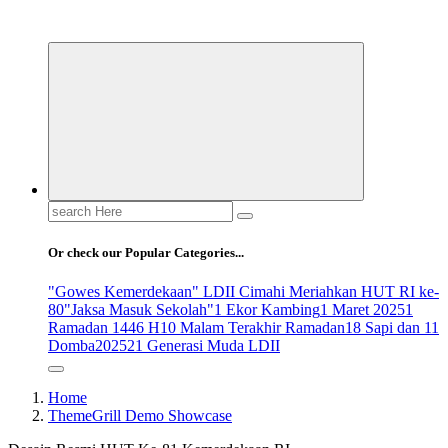
ldiikabbandung.or.id
Search
for:
Or check our Popular Categories...
"Gowes Kemerdekaan" LDII Cimahi Meriahkan HUT RI ke-
80
"Jaksa Masuk Sekolah"
1 Ekor Kambing
1 Maret 2025
1
Ramadan 1446 H
10 Malam Terakhir Ramadan
18 Sapi dan 11
Domba
2025
21 Generasi Muda LDII
Home
ThemeGrill Demo Showcase