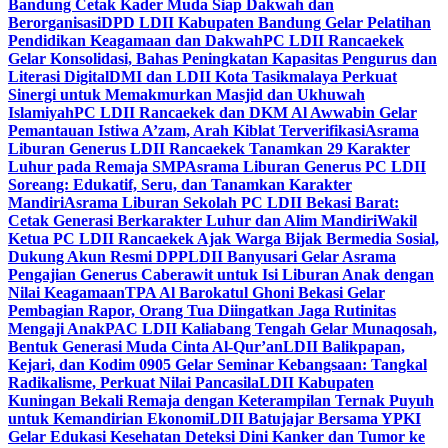
Bandung Cetak Kader Muda Siap Dakwah dan
Berorganisasi
DPD LDII Kabupaten Bandung Gelar Pelatihan
Pendidikan Keagamaan dan Dakwah
PC LDII Rancaekek
Gelar Konsolidasi, Bahas Peningkatan Kapasitas Pengurus dan
Literasi Digital
DMI dan LDII Kota Tasikmalaya Perkuat
Sinergi untuk Memakmurkan Masjid dan Ukhuwah
Islamiyah
PC LDII Rancaekek dan DKM Al Awwabin Gelar
Pemantauan Istiwa A’zam, Arah Kiblat Terverifikasi
Asrama
Liburan Generus LDII Rancaekek Tanamkan 29 Karakter
Luhur pada Remaja SMP
Asrama Liburan Generus PC LDII
Soreang: Edukatif, Seru, dan Tanamkan Karakter
Mandiri
Asrama Liburan Sekolah PC LDII Bekasi Barat:
Cetak Generasi Berkarakter Luhur dan Alim Mandiri
Wakil
Ketua PC LDII Rancaekek Ajak Warga Bijak Bermedia Sosial,
Dukung Akun Resmi DPP
LDII Banyusari Gelar Asrama
Pengajian Generus Caberawit untuk Isi Liburan Anak dengan
Nilai Keagamaan
TPA Al Barokatul Ghoni Bekasi Gelar
Pembagian Rapor, Orang Tua Diingatkan Jaga Rutinitas
Mengaji Anak
PAC LDII Kaliabang Tengah Gelar Munaqosah,
Bentuk Generasi Muda Cinta Al-Qur’an
LDII Balikpapan,
Kejari, dan Kodim 0905 Gelar Seminar Kebangsaan: Tangkal
Radikalisme, Perkuat Nilai Pancasila
LDII Kabupaten
Kuningan Bekali Remaja dengan Keterampilan Ternak Puyuh
untuk Kemandirian Ekonomi
LDII Batujajar Bersama YPKI
Gelar Edukasi Kesehatan Deteksi Dini Kanker dan Tumor ke