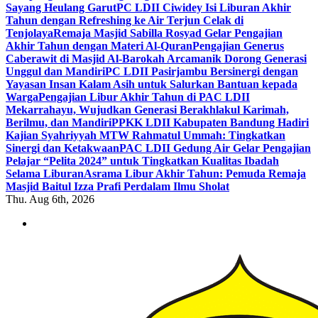
Sayang Heulang Garut
PC LDII Ciwidey Isi Liburan Akhir
Tahun dengan Refreshing ke Air Terjun Celak di
Tenjolaya
Remaja Masjid Sabilla Rosyad Gelar Pengajian
Akhir Tahun dengan Materi Al-Quran
Pengajian Generus
Caberawit di Masjid Al-Barokah Arcamanik Dorong Generasi
Unggul dan Mandiri
PC LDII Pasirjambu Bersinergi dengan
Yayasan Insan Kalam Asih untuk Salurkan Bantuan kepada
Warga
Pengajian Libur Akhir Tahun di PAC LDII
Mekarrahayu, Wujudkan Generasi Berakhlakul Karimah,
Berilmu, dan Mandiri
PPKK LDII Kabupaten Bandung Hadiri
Kajian Syahriyyah MTW Rahmatul Ummah: Tingkatkan
Sinergi dan Ketakwaan
PAC LDII Gedung Air Gelar Pengajian
Pelajar “Pelita 2024” untuk Tingkatkan Kualitas Ibadah
Selama Liburan
Asrama Libur Akhir Tahun: Pemuda Remaja
Masjid Baitul Izza Prafi Perdalam Ilmu Sholat
Thu. Aug 6th, 2026