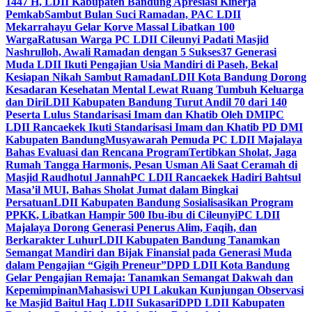
1447 H, LDII Kabupaten Bandung Apresiasi Kinerja
Pemkab
Sambut Bulan Suci Ramadan, PAC LDII
Mekarrahayu Gelar Korve Massal Libatkan 100
Warga
Ratusan Warga PC LDII Cileunyi Padati Masjid
Nashrulloh, Awali Ramadan dengan 5 Sukses
37 Generasi
Muda LDII Ikuti Pengajian Usia Mandiri di Paseh, Bekal
Kesiapan Nikah Sambut Ramadan
LDII Kota Bandung Dorong
Kesadaran Kesehatan Mental Lewat Ruang Tumbuh Keluarga
dan Diri
LDII Kabupaten Bandung Turut Andil 70 dari 140
Peserta Lulus Standarisasi Imam dan Khatib Oleh DMI
PC
LDII Rancaekek Ikuti Standarisasi Imam dan Khatib PD DMI
Kabupaten Bandung
Musyawarah Pemuda PC LDII Majalaya
Bahas Evaluasi dan Rencana Program
Tertibkan Sholat, Jaga
Rumah Tangga Harmonis, Pesan Usman Ali Saat Ceramah di
Masjid Raudhotul Jannah
PC LDII Rancaekek Hadiri Bahtsul
Masa’il MUI, Bahas Sholat Jumat dalam Bingkai
Persatuan
LDII Kabupaten Bandung Sosialisasikan Program
PPKK, Libatkan Hampir 500 Ibu-ibu di Cileunyi
PC LDII
Majalaya Dorong Generasi Penerus Alim, Faqih, dan
Berkarakter Luhur
LDII Kabupaten Bandung Tanamkan
Semangat Mandiri dan Bijak Finansial pada Generasi Muda
dalam Pengajian “Gigih Preneur”
DPD LDII Kota Bandung
Gelar Pengajian Remaja: Tanamkan Semangat Dakwah dan
Kepemimpinan
Mahasiswi UPI Lakukan Kunjungan Observasi
ke Masjid Baitul Haq LDII Sukasari
DPD LDII Kabupaten