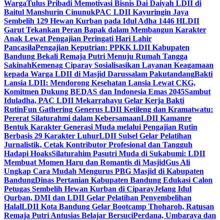
Warga
Tulus Pribadi Memotivasi Bisnis Dai Daiyah LDII di
Baitul Manshurin Cinunuk
PAC LDII Kayuringin Jaya
Sembelih 129 Hewan Kurban pada Idul Adha 1446 H
LDII
Garut Tekankan Peran Bapak dalam Membangun Karakter
Anak Lewat Pengajian Peringati Hari Lahir
Pancasila
Pengajian Keputrian: PPKK LDII Kabupaten
Bandung Bekali Remaja Putri Menuju Rumah Tangga
Sakinah
Kemenag Ciparay Sosialisasikan Layanan Keagamaan
kepada Warga LDII di Masjid Darussalam Pakutandang
Bakti
Lansia LDII: Mendorong Kesehatan Lansia Lewat CKG,
Komitmen Dukung BEDAS dan Indonesia Emas 2045
Sambut
Iduladha, PAC LDII Mekarrahayu Gelar Kerja Bakti
Rutin
Fun Gathering Generus LDII Ketileng dan Kramatwatu:
Pererat Silaturahmi dalam Kebersamaan
LDII Kamanre
Bentuk Karakter Generasi Muda melalui Pengajian Rutin
Berbasis 29 Karakter Luhur
LDII Sulsel Gelar Pelatihan
Jurnalistik, Cetak Kontributor Profesional dan Tangguh
Hadapi Hoaks
Silaturahim Pasutri Muda di Sukabumi: LDII
Membuat Momen Haru dan Romantis di Masjid
Gus Ali
Ungkap Cara Mudah Mengurus PBG Masjid di Kabupaten
Bandung
Dinas Pertanian Kabupaten Bandung Edukasi Calon
Petugas Sembelih Hewan Kurban di Ciparay
Jelang Idul
Qurban, DMI dan LDII Gelar Pelatihan Penyembelihan
Halal
LDII Kota Bandung Gelar Bootcamp Thoharoh, Ratusan
Remaja Putri Antusias Belajar Bersuci
Perdana, Umbaraya dan