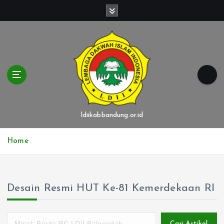
S
k
i
p
t
o
c
o
n
t
ldiikabbandung.or.id
e
n
Home
t
Desain Resmi HUT Ke-81 Kemerdekaan RI
Cari Artikel