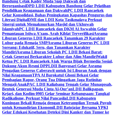
Bandung Cetak Kader Muda Siap Dakwah dan
Berorganisasi
DPD LDII Kabupaten Bandung Gelar Pelatihan
Pendidikan Keagamaan dan Dakwah
PC LDII Rancaekek
Gelar Konsolidasi, Bahas Peningkatan Kapasitas Pengurus dan
Literasi Digital
DMI dan LDII Kota Tasikmalaya Perkuat
Sinergi untuk Memakmurkan Masjid dan Ukhuwah
Islamiyah
PC LDII Rancaekek dan DKM Al Awwabin Gelar
Pemantauan Istiwa A’zam, Arah Kiblat Terverifikasi
Asrama
Liburan Generus LDII Rancaekek Tanamkan 29 Karakter
Luhur pada Remaja SMP
Asrama Liburan Generus PC LDII
Soreang: Edukatif, Seru, dan Tanamkan Karakter
Mandiri
Asrama Liburan Sekolah PC LDII Bekasi Barat:
Cetak Generasi Berkarakter Luhur dan Alim Mandiri
Wakil
Ketua PC LDII Rancaekek Ajak Warga Bijak Bermedia Sosial,
Dukung Akun Resmi DPP
LDII Banyusari Gelar Asrama
Pengajian Generus Caberawit untuk Isi Liburan Anak dengan
Nilai Keagamaan
TPA Al Barokatul Ghoni Bekasi Gelar
Pembagian Rapor, Orang Tua Diingatkan Jaga Rutinitas
Mengaji Anak
PAC LDII Kaliabang Tengah Gelar Munaqosah,
Bentuk Generasi Muda Cinta Al-Qur’an
LDII Balikpapan,
Kejari, dan Kodim 0905 Gelar Seminar Kebangsaan: Tangkal
Radikalisme, Perkuat Nilai Pancasila
LDII Kabupaten
Kuningan Bekali Remaja dengan Keterampilan Ternak Puyuh
untuk Kemandirian Ekonomi
LDII Batujajar Bersama YPKI
Gelar Edukasi Kesehatan Deteksi Dini Kanker dan Tumor ke