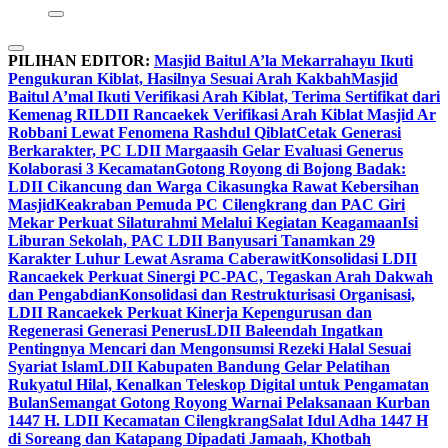
PILIHAN EDITOR:
Masjid Baitul A’la Mekarrahayu Ikuti
Pengukuran Kiblat, Hasilnya Sesuai Arah Kakbah
Masjid
Baitul A’mal Ikuti Verifikasi Arah Kiblat, Terima Sertifikat dari
Kemenag RI
LDII Rancaekek Verifikasi Arah Kiblat Masjid Ar
Robbani Lewat Fenomena Rashdul Qiblat
Cetak Generasi
Berkarakter, PC LDII Margaasih Gelar Evaluasi Generus
Kolaborasi 3 Kecamatan
Gotong Royong di Bojong Badak:
LDII Cikancung dan Warga Cikasungka Rawat Kebersihan
Masjid
Keakraban Pemuda PC Cilengkrang dan PAC Giri
Mekar Perkuat Silaturahmi Melalui Kegiatan Keagamaan
Isi
Liburan Sekolah, PAC LDII Banyusari Tanamkan 29
Karakter Luhur Lewat Asrama Caberawit
Konsolidasi LDII
Rancaekek Perkuat Sinergi PC-PAC, Tegaskan Arah Dakwah
dan Pengabdian
Konsolidasi dan Restrukturisasi Organisasi,
LDII Rancaekek Perkuat Kinerja Kepengurusan dan
Regenerasi Generasi Penerus
LDII Baleendah Ingatkan
Pentingnya Mencari dan Mengonsumsi Rezeki Halal Sesuai
Syariat Islam
LDII Kabupaten Bandung Gelar Pelatihan
Rukyatul Hilal, Kenalkan Teleskop Digital untuk Pengamatan
Bulan
Semangat Gotong Royong Warnai Pelaksanaan Kurban
1447 H. LDII Kecamatan Cilengkrang
Salat Idul Adha 1447 H
di Soreang dan Katapang Dipadati Jamaah, Khotbah