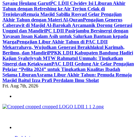
Sayang Heulang Garut
PC LDII Ciwidey Isi Liburan Akhir
Tahun dengan Refreshing ke Air Terjun Celak di
Tenjolaya
Remaja Masjid Sabilla Rosyad Gelar Pengajian
Akhir Tahun dengan Materi Al-Quran
Pengajian Generus
Caberawit di Masjid Al-Barokah Arcamanik Dorong Generasi
Unggul dan Mandiri
PC LDII Pasirjambu Bersinergi dengan
Yayasan Insan Kalam Asih untuk Salurkan Bantuan kepada
Warga
Pengajian Libur Akhir Tahun di PAC LDII
Mekarrahayu, Wujudkan Generasi Berakhlakul Karimah,
Berilmu, dan Mandiri
PPKK LDII Kabupaten Bandung Hadiri
Kajian Syahriyyah MTW Rahmatul Ummah: Tingkatkan
Sinergi dan Ketakwaan
PAC LDII Gedung Air Gelar Pengajian
Pelajar “Pelita 2024” untuk Tingkatkan Kualitas Ibadah
Selama Liburan
Asrama Libur Akhir Tahun: Pemuda Remaja
Masjid Baitul Izza Prafi Perdalam Ilmu Sholat
Fri. Aug 7th, 2026
ldiikabbandung.or.id