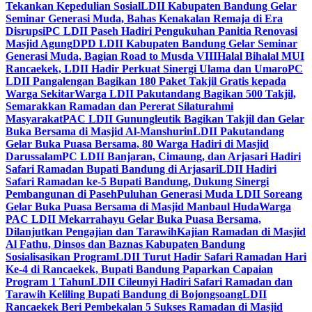
Tekankan Kepedulian Sosial
LDII Kabupaten Bandung Gelar
Seminar Generasi Muda, Bahas Kenakalan Remaja di Era
Disrupsi
PC LDII Paseh Hadiri Pengukuhan Panitia Renovasi
Masjid Agung
DPD LDII Kabupaten Bandung Gelar Seminar
Generasi Muda, Bagian Road to Musda VIII
Halal Bihalal MUI
Rancaekek, LDII Hadir Perkuat Sinergi Ulama dan Umaro
PC
LDII Pangalengan Bagikan 180 Paket Takjil Gratis kepada
Warga Sekitar
Warga LDII Pakutandang Bagikan 500 Takjil,
Semarakkan Ramadan dan Pererat Silaturahmi
Masyarakat
PAC LDII Gunungleutik Bagikan Takjil dan Gelar
Buka Bersama di Masjid Al-Manshurin
LDII Pakutandang
Gelar Buka Puasa Bersama, 80 Warga Hadiri di Masjid
Darussalam
PC LDII Banjaran, Cimaung, dan Arjasari Hadiri
Safari Ramadan Bupati Bandung di Arjasari
LDII Hadiri
Safari Ramadan ke-5 Bupati Bandung, Dukung Sinergi
Pembangunan di Paseh
Puluhan Generasi Muda LDII Soreang
Gelar Buka Puasa Bersama di Masjid Manbaul Huda
Warga
PAC LDII Mekarrahayu Gelar Buka Puasa Bersama,
Dilanjutkan Pengajian dan Tarawih
Kajian Ramadan di Masjid
Al Fathu, Dinsos dan Baznas Kabupaten Bandung
Sosialisasikan Program
LDII Turut Hadir Safari Ramadan Hari
Ke-4 di Rancaekek, Bupati Bandung Paparkan Capaian
Program 1 Tahun
LDII Cileunyi Hadiri Safari Ramadan dan
Tarawih Keliling Bupati Bandung di Bojongsoang
LDII
Rancaekek Beri Pembekalan 5 Sukses Ramadan di Masjid