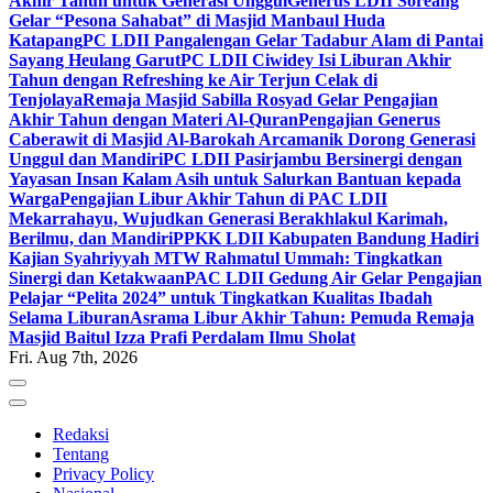
Akhir Tahun untuk Generasi Unggul
Generus LDII Soreang
Gelar “Pesona Sahabat” di Masjid Manbaul Huda
Katapang
PC LDII Pangalengan Gelar Tadabur Alam di Pantai
Sayang Heulang Garut
PC LDII Ciwidey Isi Liburan Akhir
Tahun dengan Refreshing ke Air Terjun Celak di
Tenjolaya
Remaja Masjid Sabilla Rosyad Gelar Pengajian
Akhir Tahun dengan Materi Al-Quran
Pengajian Generus
Caberawit di Masjid Al-Barokah Arcamanik Dorong Generasi
Unggul dan Mandiri
PC LDII Pasirjambu Bersinergi dengan
Yayasan Insan Kalam Asih untuk Salurkan Bantuan kepada
Warga
Pengajian Libur Akhir Tahun di PAC LDII
Mekarrahayu, Wujudkan Generasi Berakhlakul Karimah,
Berilmu, dan Mandiri
PPKK LDII Kabupaten Bandung Hadiri
Kajian Syahriyyah MTW Rahmatul Ummah: Tingkatkan
Sinergi dan Ketakwaan
PAC LDII Gedung Air Gelar Pengajian
Pelajar “Pelita 2024” untuk Tingkatkan Kualitas Ibadah
Selama Liburan
Asrama Libur Akhir Tahun: Pemuda Remaja
Masjid Baitul Izza Prafi Perdalam Ilmu Sholat
Fri. Aug 7th, 2026
Redaksi
Tentang
Privacy Policy