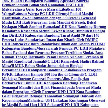
1447 H, LDII Kabupaten Bandung Apresiasi Kinerja
Pemkab
Sambut Bulan Suci Ramadan, PAC LDII
Mekarrahayu Gelar Korve Massal Libatkan 100
Warga
Ratusan Warga PC LDII Cileunyi Padati Masjid
Nashrulloh, Awali Ramadan dengan 5 Sukses
37 Generasi
Muda LDII Ikuti Pengajian Usia Mandiri di Paseh, Bekal
Kesiapan Nikah Sambut Ramadan
LDII Kota Bandung Dorong
Kesadaran Kesehatan Mental Lewat Ruang Tumbuh Keluarga
dan Diri
LDII Kabupaten Bandung Turut Andil 70 dari 140
Peserta Lulus Standarisasi Imam dan Khatib Oleh DMI
PC
LDII Rancaekek Ikuti Standarisasi Imam dan Khatib PD DMI
Kabupaten Bandung
Musyawarah Pemuda PC LDII Majalaya
Bahas Evaluasi dan Rencana Program
Tertibkan Sholat, Jaga
Rumah Tangga Harmonis, Pesan Usman Ali Saat Ceramah di
Masjid Raudhotul Jannah
PC LDII Rancaekek Hadiri Bahtsul
Masa’il MUI, Bahas Sholat Jumat dalam Bingkai
Persatuan
LDII Kabupaten Bandung Sosialisasikan Program
PPKK, Libatkan Hampir 500 Ibu-ibu di Cileunyi
PC LDII
Majalaya Dorong Generasi Penerus Alim, Faqih, dan
Berkarakter Luhur
LDII Kabupaten Bandung Tanamkan
Semangat Mandiri dan Bijak Finansial pada Generasi Muda
dalam Pengajian “Gigih Preneur”
DPD LDII Kota Bandung
Gelar Pengajian Remaja: Tanamkan Semangat Dakwah dan
Kepemimpinan
Mahasiswi UPI Lakukan Kunjungan Observasi
ke Masjid Baitul Haq LDII Sukasari
DPD LDII Kabupaten