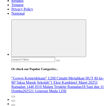
Redaksi
Tentang
Privacy Policy
Nasional
Search
for:
Or check our Popular Categories...
"Gowes Kemerdekaan" LDII Cimahi Meriahkan HUT RI ke-
80
"Jaksa Masuk Sekolah"
1 Ekor Kambing
1 Maret 2025
1
Ramadan 1446 H
10 Malam Terakhir Ramadan
18 Sapi dan 11
Domba
2025
21 Generasi Muda LDII