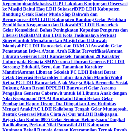
Kepemimpinan
Mahasiswi UPI Lakukan Kunjungan Observasi
ke Masjid Baitul Haq LDII Sukasari
DPD LDII Kabupaten
Bandung Cetak Kader Muda Siap Dakwah dan
Berorganisasi
DPD LDII Kabupaten Bandung Gelar Pelatihan
Pendidikan Keagamaan dan Dakwah
PC LDII Rancaekek
Gelar Konsolidasi, Bahas Peningkatan Kapasitas Pengurus dan
Literasi Digital
DMI dan LDII Kota Tasikmalaya Perkuat
Sinergi untuk Memakmurkan Masjid dan Ukhuwah
Islamiyah
PC LDII Rancaekek dan DKM Al Awwabin Gelar
Pemantauan Istiwa A’zam, Arah Kiblat Terverifikasi
Asrama
Liburan Generus LDII Rancaekek Tanamkan 29 Karakter
Luhur pada Remaja SMP
Asrama Liburan Generus PC LDII
Soreang: Edukatif, Seru, dan Tanamkan Karakter
Mandiri
Asrama Liburan Sekolah PC LDII Bekasi Barat:
Cetak Generasi Berkarakter Luhur dan Alim Mandiri
Wakil
Ketua PC LDII Rancaekek Ajak Warga Bijak Bermedia Sosial,
Dukung Akun Resmi DPP
LDII Banyusari Gelar Asrama
Pengajian Generus Caberawit untuk Isi Liburan Anak dengan
Nilai Keagamaan
TPA Al Barokatul Ghoni Bekasi Gelar
Pembagian Rapor, Orang Tua Diingatkan Jaga Rutinitas
Mengaji Anak
PAC LDII Kaliabang Tengah Gelar Munaqosah,
Bentuk Generasi Muda Cinta Al-Qur’an
LDII Balikpapan,
Kejari, dan Kodim 0905 Gelar Seminar Kebangsaan: Tangkal
Radikalisme, Perkuat Nilai Pancasila
LDII Kabupaten
Kuningan Bekali Remaja dengan Keterampilan Ternak Puyuh