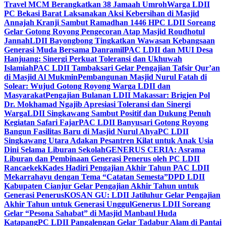
Travel MCM Berangkatkan 38 Jamaah Umroh
Warga LDII
PC Bekasi Barat Laksanakan Aksi Kebersihan di Masjid
Annajah Kranji Sambut Ramadhan 1446 H
PC LDII Soreang
Gelar Gotong Royong Pengecoran Atap Masjid Roudhotul
Jannah
LDII Bayongbong Tingkatkan Wawasan Kebangsaan
Generasi Muda Bersama Danramil
PAC LDII dan MUI Desa
Hanjuang: Sinergi Perkuat Toleransi dan Ukhuwah
Islamiah
PAC LDII Tambaksari Gelar Pengajian Tafsir Qur’an
di Masjid Al Mukmin
Pembangunan Masjid Nurul Fatah di
Solear: Wujud Gotong Royong Warga LDII dan
Masyarakat
Pengajian Bulanan LDII Makassar: Brigjen Pol
Dr. Mokhamad Ngajib Apresiasi Toleransi dan Sinergi
Warga
LDII Singkawang Sambut Positif dan Dukung Penuh
Kegiatan Safari Fajar
PAC LDII Banyusari Gotong Royong
Bangun Fasilitas Baru di Masjid Nurul Ahya
PC LDII
Singkawang Utara Adakan Pesantren Kilat untuk Anak Usia
Dini Selama Liburan Sekolah
GENERUS CERIA: Asrama
Liburan dan Pembinaan Generasi Penerus oleh PC LDII
Rancaekek
Kades Hadiri Pengajian Akhir Tahun PAC LDII
Mekarrahayu dengan Tema “Catatan Semesta”
DPD LDII
Kabupaten Cianjur Gelar Pengajian Akhir Tahun untuk
Generasi Penerus
KOSAN GU: LDII Jatiluhur Gelar Pengajian
Akhir Tahun untuk Generasi Unggul
Generus LDII Soreang
Gelar “Pesona Sahabat” di Masjid Manbaul Huda
Katapang
PC LDII Pangalengan Gelar Tadabur Alam di Pantai