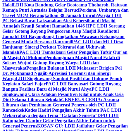
Halal
LDII Kota Bandung Gelar Bootcamp Thoharoh, Ratusan
Remaja Putri Antusias Belajar Bersuci
Perdana, Umbaraya dan
Travel MCM Berangkatkan 38 Jamaah Umroh
Warga LDII
PC Bekasi Barat Laksanakan Aksi Kebersihan di Masjid
Annajah Kranji Sambut Ramadhan 1446 H
PC LDII Soreang
Gelar Gotong Royong Pengecoran Atap Masjid Roudhotul
Jannah
LDII Bayongbong Tingkatkan Wawasan Kebangsaan
Generasi Muda Bersama Danramil
PAC LDII dan MUI Desa
Hanjuang: Sinergi Perkuat Toleransi dan Ukhuwah
Islamiah
PAC LDII Tambaksari Gelar Pengajian Tafsir Qur’an
di Masjid Al Mukmin
Pembangunan Masjid Nurul Fatah di
Solear: Wujud Gotong Royong Warga LDII dan
Masyarakat
Pengajian Bulanan LDII Makassar: Brigjen Pol
Dr. Mokhamad Ngajib Apresiasi Toleransi dan Sinergi
Warga
LDII Singkawang Sambut Positif dan Dukung Penuh
Kegiatan Safari Fajar
PAC LDII Banyusari Gotong Royong
Bangun Fasilitas Baru di Masjid Nurul Ahya
PC LDII
Singkawang Utara Adakan Pesantren Kilat untuk Anak Usia
Dini Selama Liburan Sekolah
GENERUS CERIA: Asrama
Liburan dan Pembinaan Generasi Penerus oleh PC LDII
Rancaekek
Kades Hadiri Pengajian Akhir Tahun PAC LDII
Mekarrahayu dengan Tema “Catatan Semesta”
DPD LDII
Kabupaten Cianjur Gelar Pengajian Akhir Tahun untuk
Generasi Penerus
KOSAN GU: LDII Jatiluhur Gelar Pengajian