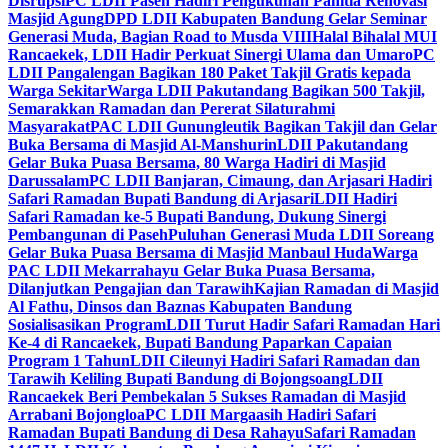
Disrupsi
PC LDII Paseh Hadiri Pengukuhan Panitia Renovasi
Masjid Agung
DPD LDII Kabupaten Bandung Gelar Seminar
Generasi Muda, Bagian Road to Musda VIII
Halal Bihalal MUI
Rancaekek, LDII Hadir Perkuat Sinergi Ulama dan Umaro
PC
LDII Pangalengan Bagikan 180 Paket Takjil Gratis kepada
Warga Sekitar
Warga LDII Pakutandang Bagikan 500 Takjil,
Semarakkan Ramadan dan Pererat Silaturahmi
Masyarakat
PAC LDII Gunungleutik Bagikan Takjil dan Gelar
Buka Bersama di Masjid Al-Manshurin
LDII Pakutandang
Gelar Buka Puasa Bersama, 80 Warga Hadiri di Masjid
Darussalam
PC LDII Banjaran, Cimaung, dan Arjasari Hadiri
Safari Ramadan Bupati Bandung di Arjasari
LDII Hadiri
Safari Ramadan ke-5 Bupati Bandung, Dukung Sinergi
Pembangunan di Paseh
Puluhan Generasi Muda LDII Soreang
Gelar Buka Puasa Bersama di Masjid Manbaul Huda
Warga
PAC LDII Mekarrahayu Gelar Buka Puasa Bersama,
Dilanjutkan Pengajian dan Tarawih
Kajian Ramadan di Masjid
Al Fathu, Dinsos dan Baznas Kabupaten Bandung
Sosialisasikan Program
LDII Turut Hadir Safari Ramadan Hari
Ke-4 di Rancaekek, Bupati Bandung Paparkan Capaian
Program 1 Tahun
LDII Cileunyi Hadiri Safari Ramadan dan
Tarawih Keliling Bupati Bandung di Bojongsoang
LDII
Rancaekek Beri Pembekalan 5 Sukses Ramadan di Masjid
Arrabani Bojongloa
PC LDII Margaasih Hadiri Safari
Ramadan Bupati Bandung di Desa Rahayu
Safari Ramadan