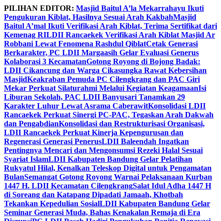
Skip
PILIHAN EDITOR:
Masjid Baitul A’la Mekarrahayu Ikuti
to
Pengukuran Kiblat, Hasilnya Sesuai Arah Kakbah
Masjid
content
Baitul A’mal Ikuti Verifikasi Arah Kiblat, Terima Sertifikat dari
Kemenag RI
LDII Rancaekek Verifikasi Arah Kiblat Masjid Ar
Robbani Lewat Fenomena Rashdul Qiblat
Cetak Generasi
Berkarakter, PC LDII Margaasih Gelar Evaluasi Generus
Kolaborasi 3 Kecamatan
Gotong Royong di Bojong Badak:
LDII Cikancung dan Warga Cikasungka Rawat Kebersihan
Masjid
Keakraban Pemuda PC Cilengkrang dan PAC Giri
Mekar Perkuat Silaturahmi Melalui Kegiatan Keagamaan
Isi
Liburan Sekolah, PAC LDII Banyusari Tanamkan 29
Karakter Luhur Lewat Asrama Caberawit
Konsolidasi LDII
Rancaekek Perkuat Sinergi PC-PAC, Tegaskan Arah Dakwah
dan Pengabdian
Konsolidasi dan Restrukturisasi Organisasi,
LDII Rancaekek Perkuat Kinerja Kepengurusan dan
Regenerasi Generasi Penerus
LDII Baleendah Ingatkan
Pentingnya Mencari dan Mengonsumsi Rezeki Halal Sesuai
Syariat Islam
LDII Kabupaten Bandung Gelar Pelatihan
Rukyatul Hilal, Kenalkan Teleskop Digital untuk Pengamatan
Bulan
Semangat Gotong Royong Warnai Pelaksanaan Kurban
1447 H. LDII Kecamatan Cilengkrang
Salat Idul Adha 1447 H
di Soreang dan Katapang Dipadati Jamaah, Khotbah
Tekankan Kepedulian Sosial
LDII Kabupaten Bandung Gelar
Seminar Generasi Muda, Bahas Kenakalan Remaja di Era