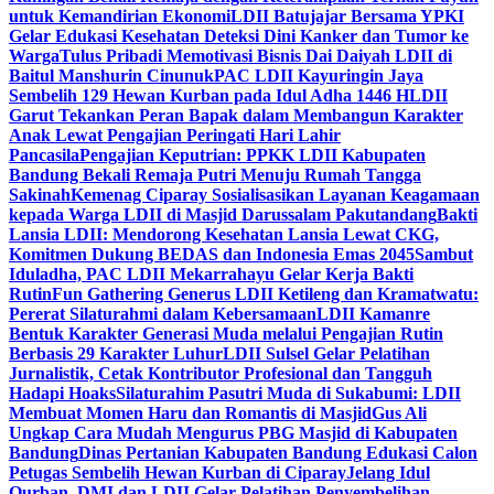
untuk Kemandirian Ekonomi
LDII Batujajar Bersama YPKI
Gelar Edukasi Kesehatan Deteksi Dini Kanker dan Tumor ke
Warga
Tulus Pribadi Memotivasi Bisnis Dai Daiyah LDII di
Baitul Manshurin Cinunuk
PAC LDII Kayuringin Jaya
Sembelih 129 Hewan Kurban pada Idul Adha 1446 H
LDII
Garut Tekankan Peran Bapak dalam Membangun Karakter
Anak Lewat Pengajian Peringati Hari Lahir
Pancasila
Pengajian Keputrian: PPKK LDII Kabupaten
Bandung Bekali Remaja Putri Menuju Rumah Tangga
Sakinah
Kemenag Ciparay Sosialisasikan Layanan Keagamaan
kepada Warga LDII di Masjid Darussalam Pakutandang
Bakti
Lansia LDII: Mendorong Kesehatan Lansia Lewat CKG,
Komitmen Dukung BEDAS dan Indonesia Emas 2045
Sambut
Iduladha, PAC LDII Mekarrahayu Gelar Kerja Bakti
Rutin
Fun Gathering Generus LDII Ketileng dan Kramatwatu:
Pererat Silaturahmi dalam Kebersamaan
LDII Kamanre
Bentuk Karakter Generasi Muda melalui Pengajian Rutin
Berbasis 29 Karakter Luhur
LDII Sulsel Gelar Pelatihan
Jurnalistik, Cetak Kontributor Profesional dan Tangguh
Hadapi Hoaks
Silaturahim Pasutri Muda di Sukabumi: LDII
Membuat Momen Haru dan Romantis di Masjid
Gus Ali
Ungkap Cara Mudah Mengurus PBG Masjid di Kabupaten
Bandung
Dinas Pertanian Kabupaten Bandung Edukasi Calon
Petugas Sembelih Hewan Kurban di Ciparay
Jelang Idul
Qurban, DMI dan LDII Gelar Pelatihan Penyembelihan