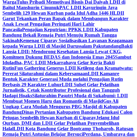
Warga
Tulus Pribadi Memotivasi Bisnis Dai Daiyah LDII di
Baitul Manshurin Cinunuk
PAC LDII Kayuringin Jaya
Sembelih 129 Hewan Kurban pada Idul Adha 1446 H
LDII
Garut Tekankan Peran Bapak dalam Membangun Karakter
Anak Lewat Pengajian Peringati Hari Lahir
Pancasila
Pengajian Keputrian: PPKK LDII Kabupaten
Bandung Bekali Remaja Putri Menuju Rumah Tangga
Sakinah
Kemenag Ciparay Sosialisasikan Layanan Keagamaan
kepada Warga LDII di Masjid Darussalam Pakutandang
Bakti
Lansia LDII: Mendorong Kesehatan Lansia Lewat CKG,
Komitmen Dukung BEDAS dan Indonesia Emas 2045
Sambut
Iduladha, PAC LDII Mekarrahayu Gelar Kerja Bakti
Rutin
Fun Gathering Generus LDII Ketileng dan Kramatwatu:
Pererat Silaturahmi dalam Kebersamaan
LDII Kamanre
Bentuk Karakter Generasi Muda melalui Pengajian Rutin
Berbasis 29 Karakter Luhur
LDII Sulsel Gelar Pelatihan
Jurnalistik, Cetak Kontributor Profesional dan Tangguh
Hadapi Hoaks
Silaturahim Pasutri Muda di Sukabumi: LDII
Membuat Momen Haru dan Romantis di Masjid
Gus Ali
Ungkap Cara Mudah Mengurus PBG Masjid di Kabupaten
Bandung
Dinas Pertanian Kabupaten Bandung Edukasi Calon
Petugas Sembelih Hewan Kurban di Ciparay
Jelang Idul
Qurban, DMI dan LDII Gelar Pelatihan Penyembelihan
Halal
LDII Kota Bandung Gelar Bootcamp Thoharoh, Ratusan
Remaja Putri Antusias Belajar Bersuci
Perdana, Umbaraya dan