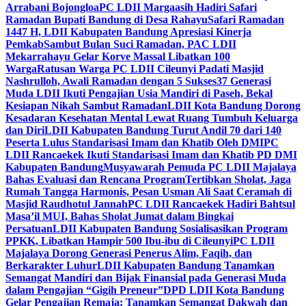
Arrabani Bojongloa
PC LDII Margaasih Hadiri Safari
Ramadan Bupati Bandung di Desa Rahayu
Safari Ramadan
1447 H, LDII Kabupaten Bandung Apresiasi Kinerja
Pemkab
Sambut Bulan Suci Ramadan, PAC LDII
Mekarrahayu Gelar Korve Massal Libatkan 100
Warga
Ratusan Warga PC LDII Cileunyi Padati Masjid
Nashrulloh, Awali Ramadan dengan 5 Sukses
37 Generasi
Muda LDII Ikuti Pengajian Usia Mandiri di Paseh, Bekal
Kesiapan Nikah Sambut Ramadan
LDII Kota Bandung Dorong
Kesadaran Kesehatan Mental Lewat Ruang Tumbuh Keluarga
dan Diri
LDII Kabupaten Bandung Turut Andil 70 dari 140
Peserta Lulus Standarisasi Imam dan Khatib Oleh DMI
PC
LDII Rancaekek Ikuti Standarisasi Imam dan Khatib PD DMI
Kabupaten Bandung
Musyawarah Pemuda PC LDII Majalaya
Bahas Evaluasi dan Rencana Program
Tertibkan Sholat, Jaga
Rumah Tangga Harmonis, Pesan Usman Ali Saat Ceramah di
Masjid Raudhotul Jannah
PC LDII Rancaekek Hadiri Bahtsul
Masa’il MUI, Bahas Sholat Jumat dalam Bingkai
Persatuan
LDII Kabupaten Bandung Sosialisasikan Program
PPKK, Libatkan Hampir 500 Ibu-ibu di Cileunyi
PC LDII
Majalaya Dorong Generasi Penerus Alim, Faqih, dan
Berkarakter Luhur
LDII Kabupaten Bandung Tanamkan
Semangat Mandiri dan Bijak Finansial pada Generasi Muda
dalam Pengajian “Gigih Preneur”
DPD LDII Kota Bandung
Gelar Pengajian Remaja: Tanamkan Semangat Dakwah dan