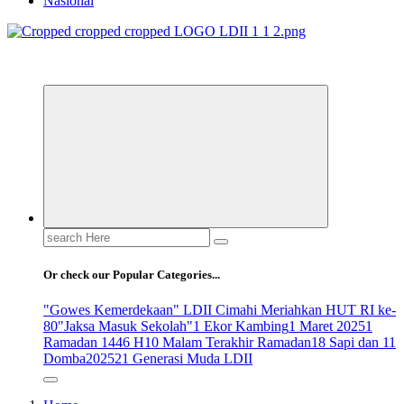
Nasional
ldiikabbandung.or.id
Search
for:
Or check our Popular Categories...
"Gowes Kemerdekaan" LDII Cimahi Meriahkan HUT RI ke-
80
"Jaksa Masuk Sekolah"
1 Ekor Kambing
1 Maret 2025
1
Ramadan 1446 H
10 Malam Terakhir Ramadan
18 Sapi dan 11
Domba
2025
21 Generasi Muda LDII