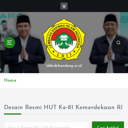
S
k
i
p
t
o
c
o
n
t
ldiikabbandung.or.id
e
n
Home
t
Desain Resmi HUT Ke-81 Kemerdekaan RI
Cari Artikel