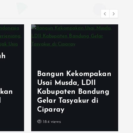
Generus LDII
akan
Margaasih Raih
I
Juara Umum
dung
FORSTRI 2026, Bukti
di
Pembinaan Karakter
Sejak Dini
184 views