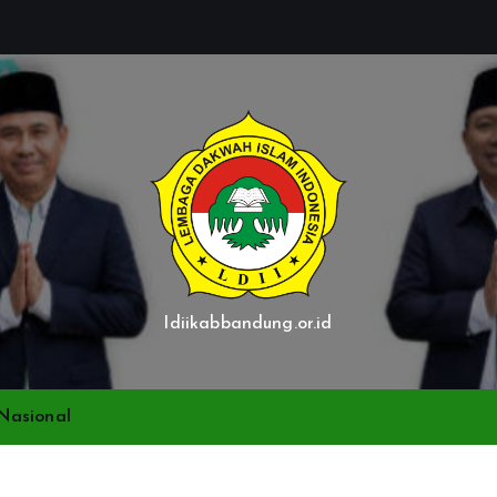
ldiikabbandung.or.id
Nasional