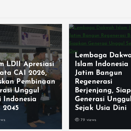
aga Dakwah
m Indonesia
m Bangun
Bangun Kekomp
nerasi
Usai Musda, LDI
enjang, Siapkan
Kabupaten Ban
rasi Unggul
Gelar Tasyakur 
 Usia Dini
Ciparay
ws
184 views