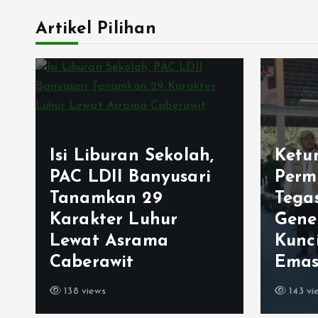
Artikel Pilihan
Lemb
Ketum LDII Apresiasi
Isla
Permata CAI 2026,
Jati
Tegaskan Pembinaan
Rege
Generasi Unggul
Berj
Kunci Indonesia
Gene
Emas 2045
Sejak
143 views
79 vie