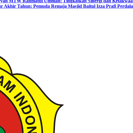
yyah MTW Rahmatul Ummah: Tingkatkan Sinergi dan Ketakwaa
r Akhir Tahun: Pemuda Remaja Masjid Baitul Izza Prafi Perdala