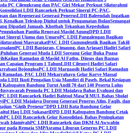
da PC Cilengkrang dan PAC Giri Mekar Perkuat Silaturahmi
Konsolidasi LDII Rancaekek Perkuat Sinergi PC-PAC,
usan dan Regenerasi Generasi Penerus
LDII Baleendah Ingatkan
l, Kenalkan Teleskop Digital untuk Pengamatan Bulan
Semangat
apang Dipadati Jamaah, Khotbah Tekankan Kepedulian
Pengukuhan Panitia Renovasi Masjid Agung
DPD LDII
uat Sinergi Ulama dan Umaro
PC LDII Pangalengan Bagikan
Silaturahmi Masyarakat
PAC LDII Gunungleutik Bagikan Takjil
ussalam
PC LDII Banjaran, Cimaung, dan Arjasari Hadiri Safari
h
Puluhan Generasi Muda LDII Soreang Gelar Buka Puasa
ih
Kajian Ramadan di Masjid Al Fathu, Dinsos dan Baznas
kan Capaian Program 1 Tahun
LDII Cileunyi Hadiri Safari
Arrabani Bojongloa
PC LDII Margaasih Hadiri Safari Ramadan
i Ramadan, PAC LDII Mekarrahayu Gelar Korve Massal
da LDII Ikuti Pengajian Usia Mandiri di Paseh, Bekal Kesiapan
 Kabupaten Bandung Turut Andil 70 dari 140 Peserta Lulus
Musyawarah Pemuda PC LDII Majalaya Bahas Evaluasi dan
PC LDII Rancaekek Hadiri Bahtsul Masa’il MUI, Bahas Sholat
yi
PC LDII Majalaya Dorong Generasi Penerus Alim, Faqih, dan
ajian “Gigih Preneur”
DPD LDII Kota Bandung Gelar
aitul Haq LDII Sukasari
DPD LDII Kabupaten Bandung Cetak
ah
PC LDII Rancaekek Gelar Konsolidasi, Bahas Peningkatan
wah Islamiyah
PC LDII Rancaekek dan DKM Al Awwabin
hur pada Remaja SMP
Asrama Liburan Generus PC LDII