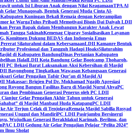
arakter Luhur dan Alim Mandiri
Wakil Ketua PC LDII
rawit untuk Isi Liburan Anak dengan Nilai Keagamaan
TPA Al
h Gelar Munaqosah, Bentuk Generasi Muda Cinta Al-
 Kabupaten Kuningan Bekali Remaja dengan Keterampilan
Tumor ke Warga
Tulus Pribadi Memotivasi Bisnis Dai Daiyah LDII
nkan Peran Bapak dalam Membangun Karakter Anak Lewat
umah Tangga Sakinah
Kemenag Ciparay Sosialisasikan Layanan
CKG, Komitmen Dukung BEDAS dan Indonesia Emas
 Pererat Silaturahmi dalam Kebersamaan
LDII Kamanre Bentuk
ntributor Profesional dan Tangguh Hadapi Hoaks
Silaturahim
asjid di Kabupaten Bandung
Dinas Pertanian Kabupaten
belihan Halal
LDII Kota Bandung Gelar Bootcamp Thoharoh,
I PC Bekasi Barat Laksanakan Aksi Kebersihan di Masjid
DII Bayongbong Tingkatkan Wawasan Kebangsaan Generasi
ari Gelar Pengajian Tafsir Qur’an di Masjid Al
II Makassar: Brigjen Pol Dr. Mokhamad Ngajib Apresiasi
ng Royong Bangun Fasilitas Baru di Masjid Nurul Ahya
PC
n dan Pembinaan Generasi Penerus oleh PC LDII
Cianjur Gelar Pengajian Akhir Tahun untuk Generasi
 Sahabat” di Masjid Manbaul Huda Katapang
PC LDII
ke Air Terjun Celak di Tenjolaya
Remaja Masjid Sabilla Rosyad
enerasi Unggul dan Mandiri
PC LDII Pasirjambu Bersinergi
ayu, Wujudkan Generasi Berakhlakul Karimah, Berilmu, dan
n
PAC LDII Gedung Air Gelar Pengajian Pelajar “Pelita 2024”
m Ilmu Sholat