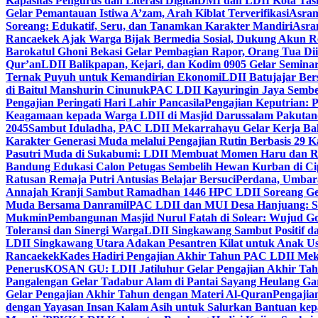
Kapasitas Pengurus dan Literasi Digital
DMI dan LDII Kota Tas
Gelar Pemantauan Istiwa A’zam, Arah Kiblat Terverifikasi
Asram
Soreang: Edukatif, Seru, dan Tanamkan Karakter Mandiri
Asra
Rancaekek Ajak Warga Bijak Bermedia Sosial, Dukung Akun 
Barokatul Ghoni Bekasi Gelar Pembagian Rapor, Orang Tua Dii
Qur’an
LDII Balikpapan, Kejari, dan Kodim 0905 Gelar Seminar
Ternak Puyuh untuk Kemandirian Ekonomi
LDII Batujajar Be
di Baitul Manshurin Cinunuk
PAC LDII Kayuringin Jaya Sembe
Pengajian Peringati Hari Lahir Pancasila
Pengajian Keputrian:
Keagamaan kepada Warga LDII di Masjid Darussalam Pakuta
2045
Sambut Iduladha, PAC LDII Mekarrahayu Gelar Kerja Bak
Karakter Generasi Muda melalui Pengajian Rutin Berbasis 29 
Pasutri Muda di Sukabumi: LDII Membuat Momen Haru dan Ro
Bandung Edukasi Calon Petugas Sembelih Hewan Kurban di Ci
Ratusan Remaja Putri Antusias Belajar Bersuci
Perdana, Umbar
Annajah Kranji Sambut Ramadhan 1446 H
PC LDII Soreang Ge
Muda Bersama Danramil
PAC LDII dan MUI Desa Hanjuang: Si
Mukmin
Pembangunan Masjid Nurul Fatah di Solear: Wujud G
Toleransi dan Sinergi Warga
LDII Singkawang Sambut Positif d
LDII Singkawang Utara Adakan Pesantren Kilat untuk Anak Us
Rancaekek
Kades Hadiri Pengajian Akhir Tahun PAC LDII Me
Penerus
KOSAN GU: LDII Jatiluhur Gelar Pengajian Akhir Tah
Pangalengan Gelar Tadabur Alam di Pantai Sayang Heulang Ga
Gelar Pengajian Akhir Tahun dengan Materi Al-Quran
Pengajia
dengan Yayasan Insan Kalam Asih untuk Salurkan Bantuan ke