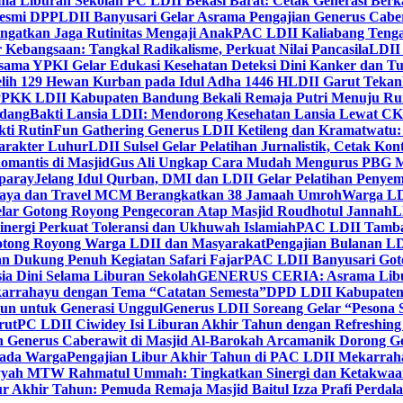
ma Liburan Sekolah PC LDII Bekasi Barat: Cetak Generasi Berk
Resmi DPP
LDII Banyusari Gelar Asrama Pengajian Generus Cabe
ngatkan Jaga Rutinitas Mengaji Anak
PAC LDII Kaliabang Tenga
 Kebangsaan: Tangkal Radikalisme, Perkuat Nilai Pancasila
LDII
rsama YPKI Gelar Edukasi Kesehatan Deteksi Dini Kanker dan 
lih 129 Hewan Kurban pada Idul Adha 1446 H
LDII Garut Teka
 PPKK LDII Kabupaten Bandung Bekali Remaja Putri Menuju R
ndang
Bakti Lansia LDII: Mendorong Kesehatan Lansia Lewat 
ti Rutin
Fun Gathering Generus LDII Ketileng dan Kramatwatu:
Karakter Luhur
LDII Sulsel Gelar Pelatihan Jurnalistik, Cetak Ko
mantis di Masjid
Gus Ali Ungkap Cara Mudah Mengurus PBG M
paray
Jelang Idul Qurban, DMI dan LDII Gelar Pelatihan Penyem
aya dan Travel MCM Berangkatkan 38 Jamaah Umroh
Warga LDI
lar Gotong Royong Pengecoran Atap Masjid Roudhotul Jannah
L
nergi Perkuat Toleransi dan Ukhuwah Islamiah
PAC LDII Tambaks
otong Royong Warga LDII dan Masyarakat
Pengajian Bulanan LD
an Dukung Penuh Kegiatan Safari Fajar
PAC LDII Banyusari Goto
ia Dini Selama Liburan Sekolah
GENERUS CERIA: Asrama Libura
karrahayu dengan Tema “Catatan Semesta”
DPD LDII Kabupaten 
un untuk Generasi Unggul
Generus LDII Soreang Gelar “Pesona
rut
PC LDII Ciwidey Isi Liburan Akhir Tahun dengan Refreshing 
n Generus Caberawit di Masjid Al-Barokah Arcamanik Dorong G
pada Warga
Pengajian Libur Akhir Tahun di PAC LDII Mekarrah
yyah MTW Rahmatul Ummah: Tingkatkan Sinergi dan Ketakwaa
r Akhir Tahun: Pemuda Remaja Masjid Baitul Izza Prafi Perdala