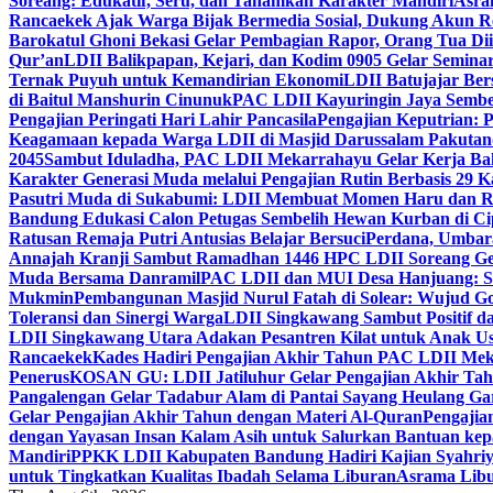
Soreang: Edukatif, Seru, dan Tanamkan Karakter Mandiri
Asra
Rancaekek Ajak Warga Bijak Bermedia Sosial, Dukung Akun 
Barokatul Ghoni Bekasi Gelar Pembagian Rapor, Orang Tua Dii
Qur’an
LDII Balikpapan, Kejari, dan Kodim 0905 Gelar Seminar
Ternak Puyuh untuk Kemandirian Ekonomi
LDII Batujajar Be
di Baitul Manshurin Cinunuk
PAC LDII Kayuringin Jaya Sembe
Pengajian Peringati Hari Lahir Pancasila
Pengajian Keputrian:
Keagamaan kepada Warga LDII di Masjid Darussalam Pakuta
2045
Sambut Iduladha, PAC LDII Mekarrahayu Gelar Kerja Bak
Karakter Generasi Muda melalui Pengajian Rutin Berbasis 29 
Pasutri Muda di Sukabumi: LDII Membuat Momen Haru dan Ro
Bandung Edukasi Calon Petugas Sembelih Hewan Kurban di Ci
Ratusan Remaja Putri Antusias Belajar Bersuci
Perdana, Umbar
Annajah Kranji Sambut Ramadhan 1446 H
PC LDII Soreang Ge
Muda Bersama Danramil
PAC LDII dan MUI Desa Hanjuang: Si
Mukmin
Pembangunan Masjid Nurul Fatah di Solear: Wujud G
Toleransi dan Sinergi Warga
LDII Singkawang Sambut Positif d
LDII Singkawang Utara Adakan Pesantren Kilat untuk Anak Us
Rancaekek
Kades Hadiri Pengajian Akhir Tahun PAC LDII Me
Penerus
KOSAN GU: LDII Jatiluhur Gelar Pengajian Akhir Tah
Pangalengan Gelar Tadabur Alam di Pantai Sayang Heulang Ga
Gelar Pengajian Akhir Tahun dengan Materi Al-Quran
Pengajia
dengan Yayasan Insan Kalam Asih untuk Salurkan Bantuan ke
Mandiri
PPKK LDII Kabupaten Bandung Hadiri Kajian Syahri
untuk Tingkatkan Kualitas Ibadah Selama Liburan
Asrama Libu