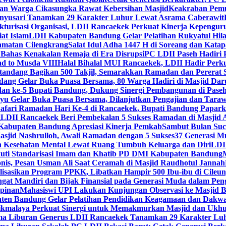
dan Warga Cikasungka Rawat Kebersihan Masjid
Keakraban Pemu
anyusari Tanamkan 29 Karakter Luhur Lewat Asrama Caberawit
ukturisasi Organisasi, LDII Rancaekek Perkuat Kinerja Kepengur
at Islam
LDII Kabupaten Bandung Gelar Pelatihan Rukyatul Hila
amatan Cilengkrang
Salat Idul Adha 1447 H di Soreang dan Kat
Bahas Kenakalan Remaja di Era Disrupsi
PC LDII Paseh Hadiri 
d to Musda VIII
Halal Bihalal MUI Rancaekek, LDII Hadir Perk
andang Bagikan 500 Takjil, Semarakkan Ramadan dan Pererat 
ang Gelar Buka Puasa Bersama, 80 Warga Hadiri di Masjid Dar
dan ke-5 Bupati Bandung, Dukung Sinergi Pembangunan di Pase
 Gelar Buka Puasa Bersama, Dilanjutkan Pengajian dan Taraw
Safari Ramadan Hari Ke-4 di Rancaekek, Bupati Bandung Papar
g
LDII Rancaekek Beri Pembekalan 5 Sukses Ramadan di Masjid 
Kabupaten Bandung Apresiasi Kinerja Pemkab
Sambut Bulan Suc
asjid Nashrulloh, Awali Ramadan dengan 5 Sukses
37 Generasi Mu
 Kesehatan Mental Lewat Ruang Tumbuh Keluarga dan Diri
LDII
uti Standarisasi Imam dan Khatib PD DMI Kabupaten Bandung
nis, Pesan Usman Ali Saat Ceramah di Masjid Raudhotul Jannah
isasikan Program PPKK, Libatkan Hampir 500 Ibu-ibu di Cileun
 Mandiri dan Bijak Finansial pada Generasi Muda dalam Peng
pinan
Mahasiswi UPI Lakukan Kunjungan Observasi ke Masjid B
en Bandung Gelar Pelatihan Pendidikan Keagamaan dan Dakw
ikmalaya Perkuat Sinergi untuk Memakmurkan Masjid dan Ukhu
a Liburan Generus LDII Rancaekek Tanamkan 29 Karakter Lu