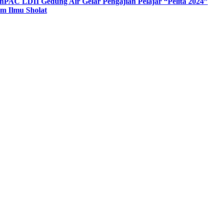
n
PAC LDII Gedung Air Gelar Pengajian Pelajar “Pelita 2024”
m Ilmu Sholat