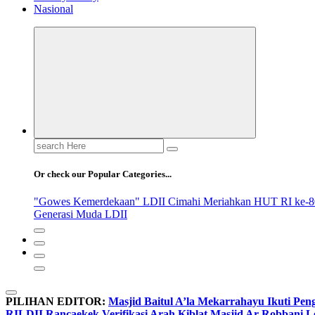
Nasional
Search
for:
Or check our Popular Categories...
"Gowes Kemerdekaan" LDII Cimahi Meriahkan HUT RI ke-8
Generasi Muda LDII
PILIHAN EDITOR:
Masjid Baitul A’la Mekarrahayu Ikuti Pen
RI
LDII Rancaekek Verifikasi Arah Kiblat Masjid Ar Robbani 