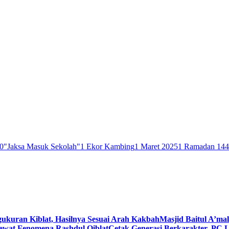
0
"Jaksa Masuk Sekolah"
1 Ekor Kambing
1 Maret 2025
1 Ramadan 14
gukuran Kiblat, Hasilnya Sesuai Arah Kakbah
Masjid Baitul A’mal
Lewat Fenomena Rashdul Qiblat
Cetak Generasi Berkarakter, PC L