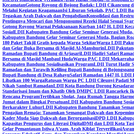
Kecamatan
Gotong Royong di Bojong Badak: LDII Cikancung 
Melalui Kegiatan Keagamaan
Isi Liburan Sekolah, PAC LDII B
Tegaskan Arah Dakwah dan Pengabdian
Konsolidasi dan Restr
Pentingnya Mencari dan Mengonsumsi Rezeki Halal Sesuai Syari
Gotong Royong Warnai Pelaksanaan Kurban 1447 H. LDII Kec
Sosial
LDII Kabupaten Bandung Gelar Seminar Generasi Muda, 
Kabupaten Bandung Gelar Seminar Generasi Muda, Bagian Roa
180 Paket Takjil Gratis kepada Warga Sekitar
Warga LDII Pakut
dan Gelar Buka Bersama di Masjid Al-Manshurin
LDII Pakutand
Ramadan Bupati Bandung di Arjasari
LDII Hadiri Safari Rama
Bersama di Masjid Manbaul Huda
Warga PAC LDII Mekarrahayu
Kabupaten Bandung Sosialisasikan Program
LDII Turut Hadir 
Ramadan dan Tarawih Keliling Bupati Bandung di Bojongsoan
Bupati Bandung di Desa Rahayu
Safari Ramadan 1447 H, LDII 
Libatkan 100 Warga
Ratusan Warga PC LDII Cileunyi Padati M
Nikah Sambut Ramadan
LDII Kota Bandung Dorong Kesadaran
Standarisasi Imam dan Khatib Oleh DMI
PC LDII Rancaekek Ik
Rencana Program
Tertibkan Sholat, Jaga Rumah Tangga Harmo
Jumat dalam Bingkai Persatuan
LDII Kabupaten Bandung Sosial
Berkarakter Luhur
LDII Kabupaten Bandung Tanamkan Semangat
Pengajian Remaja: Tanamkan Semangat Dakwah dan Kepemim
Kader Muda Siap Dakwah dan Berorganisasi
DPD LDII Kabupat
Kapasitas Pengurus dan Literasi Digital
DMI dan LDII Kota Tas
Gelar Pemantauan Istiwa A’zam, Arah Kiblat Terverifikasi
Asram