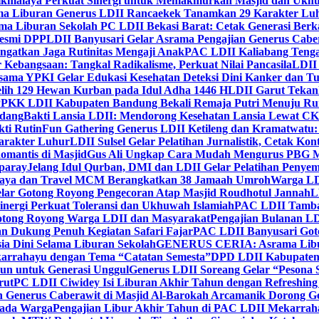
ikmalaya Perkuat Sinergi untuk Memakmurkan Masjid dan Ukhu
a Liburan Generus LDII Rancaekek Tanamkan 29 Karakter Lu
ma Liburan Sekolah PC LDII Bekasi Barat: Cetak Generasi Berk
Resmi DPP
LDII Banyusari Gelar Asrama Pengajian Generus Cabe
ngatkan Jaga Rutinitas Mengaji Anak
PAC LDII Kaliabang Tenga
 Kebangsaan: Tangkal Radikalisme, Perkuat Nilai Pancasila
LDII
rsama YPKI Gelar Edukasi Kesehatan Deteksi Dini Kanker dan 
lih 129 Hewan Kurban pada Idul Adha 1446 H
LDII Garut Teka
 PPKK LDII Kabupaten Bandung Bekali Remaja Putri Menuju R
ndang
Bakti Lansia LDII: Mendorong Kesehatan Lansia Lewat 
ti Rutin
Fun Gathering Generus LDII Ketileng dan Kramatwatu:
Karakter Luhur
LDII Sulsel Gelar Pelatihan Jurnalistik, Cetak Ko
mantis di Masjid
Gus Ali Ungkap Cara Mudah Mengurus PBG M
paray
Jelang Idul Qurban, DMI dan LDII Gelar Pelatihan Penyem
aya dan Travel MCM Berangkatkan 38 Jamaah Umroh
Warga LDI
lar Gotong Royong Pengecoran Atap Masjid Roudhotul Jannah
L
nergi Perkuat Toleransi dan Ukhuwah Islamiah
PAC LDII Tambaks
otong Royong Warga LDII dan Masyarakat
Pengajian Bulanan LD
an Dukung Penuh Kegiatan Safari Fajar
PAC LDII Banyusari Goto
ia Dini Selama Liburan Sekolah
GENERUS CERIA: Asrama Libura
karrahayu dengan Tema “Catatan Semesta”
DPD LDII Kabupaten 
un untuk Generasi Unggul
Generus LDII Soreang Gelar “Pesona
rut
PC LDII Ciwidey Isi Liburan Akhir Tahun dengan Refreshing 
n Generus Caberawit di Masjid Al-Barokah Arcamanik Dorong G
pada Warga
Pengajian Libur Akhir Tahun di PAC LDII Mekarrah