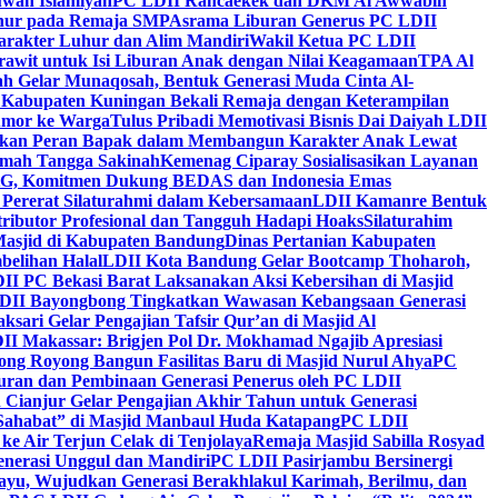
wah Islamiyah
PC LDII Rancaekek dan DKM Al Awwabin
hur pada Remaja SMP
Asrama Liburan Generus PC LDII
arakter Luhur dan Alim Mandiri
Wakil Ketua PC LDII
rawit untuk Isi Liburan Anak dengan Nilai Keagamaan
TPA Al
h Gelar Munaqosah, Bentuk Generasi Muda Cinta Al-
 Kabupaten Kuningan Bekali Remaja dengan Keterampilan
Tumor ke Warga
Tulus Pribadi Memotivasi Bisnis Dai Daiyah LDII
nkan Peran Bapak dalam Membangun Karakter Anak Lewat
umah Tangga Sakinah
Kemenag Ciparay Sosialisasikan Layanan
CKG, Komitmen Dukung BEDAS dan Indonesia Emas
 Pererat Silaturahmi dalam Kebersamaan
LDII Kamanre Bentuk
ntributor Profesional dan Tangguh Hadapi Hoaks
Silaturahim
asjid di Kabupaten Bandung
Dinas Pertanian Kabupaten
belihan Halal
LDII Kota Bandung Gelar Bootcamp Thoharoh,
I PC Bekasi Barat Laksanakan Aksi Kebersihan di Masjid
DII Bayongbong Tingkatkan Wawasan Kebangsaan Generasi
ari Gelar Pengajian Tafsir Qur’an di Masjid Al
II Makassar: Brigjen Pol Dr. Mokhamad Ngajib Apresiasi
ng Royong Bangun Fasilitas Baru di Masjid Nurul Ahya
PC
n dan Pembinaan Generasi Penerus oleh PC LDII
Cianjur Gelar Pengajian Akhir Tahun untuk Generasi
 Sahabat” di Masjid Manbaul Huda Katapang
PC LDII
ke Air Terjun Celak di Tenjolaya
Remaja Masjid Sabilla Rosyad
enerasi Unggul dan Mandiri
PC LDII Pasirjambu Bersinergi
ayu, Wujudkan Generasi Berakhlakul Karimah, Berilmu, dan