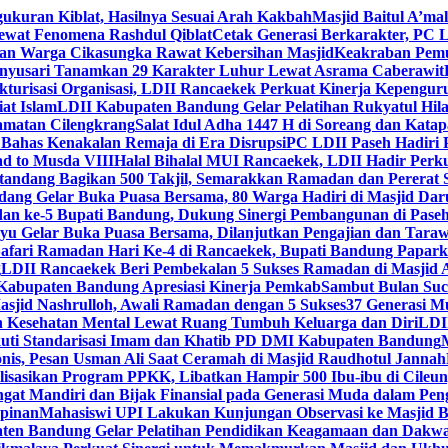
gukuran Kiblat, Hasilnya Sesuai Arah Kakbah
Masjid Baitul A’mal
Lewat Fenomena Rashdul Qiblat
Cetak Generasi Berkarakter, PC L
dan Warga Cikasungka Rawat Kebersihan Masjid
Keakraban Pemu
anyusari Tanamkan 29 Karakter Luhur Lewat Asrama Caberawit
ukturisasi Organisasi, LDII Rancaekek Perkuat Kinerja Kepengur
at Islam
LDII Kabupaten Bandung Gelar Pelatihan Rukyatul Hila
amatan Cilengkrang
Salat Idul Adha 1447 H di Soreang dan Kat
Bahas Kenakalan Remaja di Era Disrupsi
PC LDII Paseh Hadiri 
d to Musda VIII
Halal Bihalal MUI Rancaekek, LDII Hadir Perk
andang Bagikan 500 Takjil, Semarakkan Ramadan dan Pererat 
ang Gelar Buka Puasa Bersama, 80 Warga Hadiri di Masjid Dar
dan ke-5 Bupati Bandung, Dukung Sinergi Pembangunan di Pase
 Gelar Buka Puasa Bersama, Dilanjutkan Pengajian dan Taraw
Safari Ramadan Hari Ke-4 di Rancaekek, Bupati Bandung Papar
g
LDII Rancaekek Beri Pembekalan 5 Sukses Ramadan di Masjid 
Kabupaten Bandung Apresiasi Kinerja Pemkab
Sambut Bulan Suc
asjid Nashrulloh, Awali Ramadan dengan 5 Sukses
37 Generasi Mu
 Kesehatan Mental Lewat Ruang Tumbuh Keluarga dan Diri
LDII
uti Standarisasi Imam dan Khatib PD DMI Kabupaten Bandung
nis, Pesan Usman Ali Saat Ceramah di Masjid Raudhotul Jannah
isasikan Program PPKK, Libatkan Hampir 500 Ibu-ibu di Cileun
 Mandiri dan Bijak Finansial pada Generasi Muda dalam Peng
pinan
Mahasiswi UPI Lakukan Kunjungan Observasi ke Masjid B
en Bandung Gelar Pelatihan Pendidikan Keagamaan dan Dakw