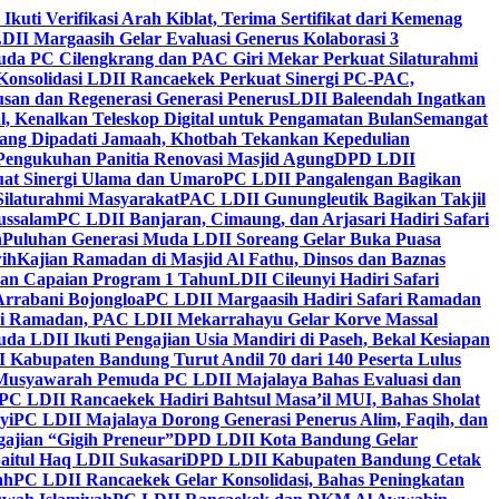
 Ikuti Verifikasi Arah Kiblat, Terima Sertifikat dari Kemenag
DII Margaasih Gelar Evaluasi Generus Kolaborasi 3
da PC Cilengkrang dan PAC Giri Mekar Perkuat Silaturahmi
Konsolidasi LDII Rancaekek Perkuat Sinergi PC-PAC,
usan dan Regenerasi Generasi Penerus
LDII Baleendah Ingatkan
l, Kenalkan Teleskop Digital untuk Pengamatan Bulan
Semangat
apang Dipadati Jamaah, Khotbah Tekankan Kepedulian
Pengukuhan Panitia Renovasi Masjid Agung
DPD LDII
uat Sinergi Ulama dan Umaro
PC LDII Pangalengan Bagikan
Silaturahmi Masyarakat
PAC LDII Gunungleutik Bagikan Takjil
ussalam
PC LDII Banjaran, Cimaung, dan Arjasari Hadiri Safari
h
Puluhan Generasi Muda LDII Soreang Gelar Buka Puasa
ih
Kajian Ramadan di Masjid Al Fathu, Dinsos dan Baznas
kan Capaian Program 1 Tahun
LDII Cileunyi Hadiri Safari
Arrabani Bojongloa
PC LDII Margaasih Hadiri Safari Ramadan
i Ramadan, PAC LDII Mekarrahayu Gelar Korve Massal
da LDII Ikuti Pengajian Usia Mandiri di Paseh, Bekal Kesiapan
 Kabupaten Bandung Turut Andil 70 dari 140 Peserta Lulus
Musyawarah Pemuda PC LDII Majalaya Bahas Evaluasi dan
PC LDII Rancaekek Hadiri Bahtsul Masa’il MUI, Bahas Sholat
yi
PC LDII Majalaya Dorong Generasi Penerus Alim, Faqih, dan
ajian “Gigih Preneur”
DPD LDII Kota Bandung Gelar
aitul Haq LDII Sukasari
DPD LDII Kabupaten Bandung Cetak
ah
PC LDII Rancaekek Gelar Konsolidasi, Bahas Peningkatan