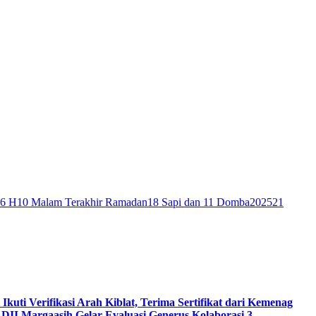
46 H
10 Malam Terakhir Ramadan
18 Sapi dan 11 Domba
2025
21
 Ikuti Verifikasi Arah Kiblat, Terima Sertifikat dari Kemenag
DII Margaasih Gelar Evaluasi Generus Kolaborasi 3