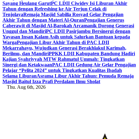
Sayang Heulang Garut
PC LDII Ciwidey Isi Liburan Akhir
Tahun dengan Refreshing ke Air Terjun Celak di
Tenjolaya
Remaja Masjid Sabilla Rosyad Gelar Pengajian
Akhir Tahun dengan Materi Al-Quran
Pengajian Generus
Caberawit di Masjid Al-Barokah Arcamanik Dorong Generasi
Unggul dan Mandiri
PC LDII Pasirjambu Bersinergi dengan
Yayasan Insan Kalam Asih untuk Salurkan Bantuan kepada
Warga
Pengajian Libur Akhir Tahun di PAC LDII
Mekarrahayu, Wujudkan Generasi Berakhlakul Karimah,
Berilmu, dan Mandiri
PPKK LDII Kabupaten Bandung Hadiri
Kajian Syahriyyah MTW Rahmatul Ummah: Tingkatkan
Sinergi dan Ketakwaan
PAC LDII Gedung Air Gelar Pengajian
Pelajar “Pelita 2024” untuk Tingkatkan Kualitas Ibadah
Selama Liburan
Asrama Libur Akhir Tahun: Pemuda Remaja
Masjid Baitul Izza Prafi Perdalam Ilmu Sholat
Thu. Aug 6th, 2026