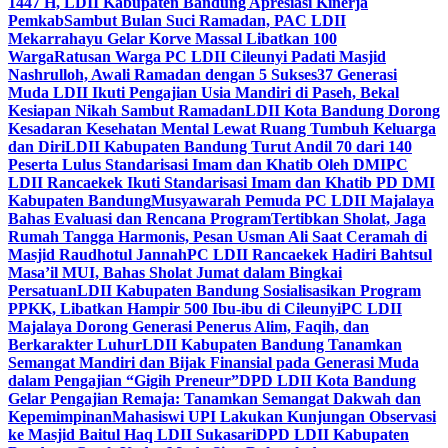
1447 H, LDII Kabupaten Bandung Apresiasi Kinerja
Pemkab
Sambut Bulan Suci Ramadan, PAC LDII
Mekarrahayu Gelar Korve Massal Libatkan 100
Warga
Ratusan Warga PC LDII Cileunyi Padati Masjid
Nashrulloh, Awali Ramadan dengan 5 Sukses
37 Generasi
Muda LDII Ikuti Pengajian Usia Mandiri di Paseh, Bekal
Kesiapan Nikah Sambut Ramadan
LDII Kota Bandung Dorong
Kesadaran Kesehatan Mental Lewat Ruang Tumbuh Keluarga
dan Diri
LDII Kabupaten Bandung Turut Andil 70 dari 140
Peserta Lulus Standarisasi Imam dan Khatib Oleh DMI
PC
LDII Rancaekek Ikuti Standarisasi Imam dan Khatib PD DMI
Kabupaten Bandung
Musyawarah Pemuda PC LDII Majalaya
Bahas Evaluasi dan Rencana Program
Tertibkan Sholat, Jaga
Rumah Tangga Harmonis, Pesan Usman Ali Saat Ceramah di
Masjid Raudhotul Jannah
PC LDII Rancaekek Hadiri Bahtsul
Masa’il MUI, Bahas Sholat Jumat dalam Bingkai
Persatuan
LDII Kabupaten Bandung Sosialisasikan Program
PPKK, Libatkan Hampir 500 Ibu-ibu di Cileunyi
PC LDII
Majalaya Dorong Generasi Penerus Alim, Faqih, dan
Berkarakter Luhur
LDII Kabupaten Bandung Tanamkan
Semangat Mandiri dan Bijak Finansial pada Generasi Muda
dalam Pengajian “Gigih Preneur”
DPD LDII Kota Bandung
Gelar Pengajian Remaja: Tanamkan Semangat Dakwah dan
Kepemimpinan
Mahasiswi UPI Lakukan Kunjungan Observasi
ke Masjid Baitul Haq LDII Sukasari
DPD LDII Kabupaten