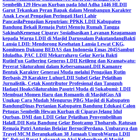
Sembelih 129 Hewan Kurban pada Idul Adha 1446 H
LDII
Garut Tekankan Peran Bapak dalam Membangun Karakter
Anak Lewat Pengajian Peringati Hari Lahir
Pancasila
Pengajian Keputrian: PPKK LDII Kabupaten
Bandung Bekali Remaja Putri Menuju Rumah Tangga
Sakinah
Kemenag Ciparay Sosialisasikan Layanan Keagamaan
kepada Warga LDII di Masjid Darussalam Pakutandang
Bakti
Lansia LDII: Mendorong Kesehatan Lansia Lewat CKG,
Komitmen Dukung BEDAS dan Indonesia Emas 2045
Sambut
Iduladha, PAC LDII Mekarrahayu Gelar Kerja Bakti
Rutin
Fun Gathering Generus LDII Ketileng dan Kramatwatu:
Pererat Silaturahmi dalam Kebersamaan
LDII Kamanre
Bentuk Karakter Generasi Muda melalui Pengajian Rutin
Berbasis 29 Karakter Luhur
LDII Sulsel Gelar Pelatihan
Jurnalistik, Cetak Kontributor Profesional dan Tangguh
Hadapi Hoaks
Silaturahim Pasutri Muda di Sukabumi: LDII
Membuat Momen Haru dan Romantis di Masjid
Gus Ali
Ungkap Cara Mudah Mengurus PBG Masjid di Kabupaten
Bandung
Dinas Pertanian Kabupaten Bandung Edukasi Calon
Petugas Sembelih Hewan Kurban di Ciparay
Jelang Idul
Qurban, DMI dan LDII Gelar Pelatihan Penyembelihan
Halal
LDII Kota Bandung Gelar Bootcamp Thoharoh, Ratusan
Remaja Putri Antusias Belajar Bersuci
Perdana, Umbaraya dan
Travel MCM Berangkatkan 38 Jamaah Umroh
Warga LDII
PC Bekasi Barat Laksanakan Aksi Kebersihan di Masjid