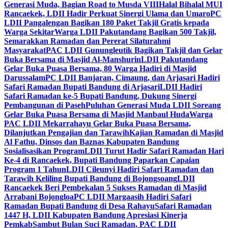
Generasi Muda, Bagian Road to Musda VIII
Halal Bihalal MUI
Rancaekek, LDII Hadir Perkuat Sinergi Ulama dan Umaro
PC
LDII Pangalengan Bagikan 180 Paket Takjil Gratis kepada
Warga Sekitar
Warga LDII Pakutandang Bagikan 500 Takjil,
Semarakkan Ramadan dan Pererat Silaturahmi
Masyarakat
PAC LDII Gunungleutik Bagikan Takjil dan Gelar
Buka Bersama di Masjid Al-Manshurin
LDII Pakutandang
Gelar Buka Puasa Bersama, 80 Warga Hadiri di Masjid
Darussalam
PC LDII Banjaran, Cimaung, dan Arjasari Hadiri
Safari Ramadan Bupati Bandung di Arjasari
LDII Hadiri
Safari Ramadan ke-5 Bupati Bandung, Dukung Sinergi
Pembangunan di Paseh
Puluhan Generasi Muda LDII Soreang
Gelar Buka Puasa Bersama di Masjid Manbaul Huda
Warga
PAC LDII Mekarrahayu Gelar Buka Puasa Bersama,
Dilanjutkan Pengajian dan Tarawih
Kajian Ramadan di Masjid
Al Fathu, Dinsos dan Baznas Kabupaten Bandung
Sosialisasikan Program
LDII Turut Hadir Safari Ramadan Hari
Ke-4 di Rancaekek, Bupati Bandung Paparkan Capaian
Program 1 Tahun
LDII Cileunyi Hadiri Safari Ramadan dan
Tarawih Keliling Bupati Bandung di Bojongsoang
LDII
Rancaekek Beri Pembekalan 5 Sukses Ramadan di Masjid
Arrabani Bojongloa
PC LDII Margaasih Hadiri Safari
Ramadan Bupati Bandung di Desa Rahayu
Safari Ramadan
1447 H, LDII Kabupaten Bandung Apresiasi Kinerja
Pemkab
Sambut Bulan Suci Ramadan, PAC LDII