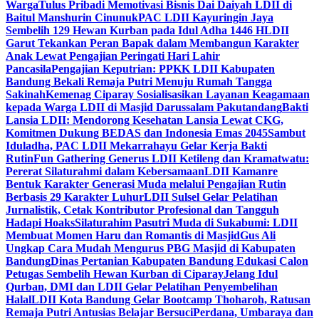
Warga
Tulus Pribadi Memotivasi Bisnis Dai Daiyah LDII di
Baitul Manshurin Cinunuk
PAC LDII Kayuringin Jaya
Sembelih 129 Hewan Kurban pada Idul Adha 1446 H
LDII
Garut Tekankan Peran Bapak dalam Membangun Karakter
Anak Lewat Pengajian Peringati Hari Lahir
Pancasila
Pengajian Keputrian: PPKK LDII Kabupaten
Bandung Bekali Remaja Putri Menuju Rumah Tangga
Sakinah
Kemenag Ciparay Sosialisasikan Layanan Keagamaan
kepada Warga LDII di Masjid Darussalam Pakutandang
Bakti
Lansia LDII: Mendorong Kesehatan Lansia Lewat CKG,
Komitmen Dukung BEDAS dan Indonesia Emas 2045
Sambut
Iduladha, PAC LDII Mekarrahayu Gelar Kerja Bakti
Rutin
Fun Gathering Generus LDII Ketileng dan Kramatwatu:
Pererat Silaturahmi dalam Kebersamaan
LDII Kamanre
Bentuk Karakter Generasi Muda melalui Pengajian Rutin
Berbasis 29 Karakter Luhur
LDII Sulsel Gelar Pelatihan
Jurnalistik, Cetak Kontributor Profesional dan Tangguh
Hadapi Hoaks
Silaturahim Pasutri Muda di Sukabumi: LDII
Membuat Momen Haru dan Romantis di Masjid
Gus Ali
Ungkap Cara Mudah Mengurus PBG Masjid di Kabupaten
Bandung
Dinas Pertanian Kabupaten Bandung Edukasi Calon
Petugas Sembelih Hewan Kurban di Ciparay
Jelang Idul
Qurban, DMI dan LDII Gelar Pelatihan Penyembelihan
Halal
LDII Kota Bandung Gelar Bootcamp Thoharoh, Ratusan
Remaja Putri Antusias Belajar Bersuci
Perdana, Umbaraya dan