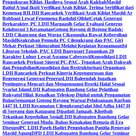
Pengukuran Kiblat, Hasilnya Sesuai Arah Kakbah
Masjid
Baitul A’mal Ikuti Verifikasi Arah Kiblat, Terima Sertifikat dari
Kemenag RI
LDII Rancaekek Verifikasi Arah Kiblat Masjid Ar
Robbani Lewat Fenomena Rashdul Qiblat
Cetak Generasi
Berkarakter, PC LDII Margaasih Gelar Evaluasi Generus
Kolaborasi 3 Kecamatan
Gotong Royong di Bojong Badak:
LDII Cikancung dan Warga Cikasungka Rawat Kebersihan
Masjid
Keakraban Pemuda PC Cilengkrang dan PAC Giri
Mekar Perkuat Silaturahmi Melalui Kegiatan Keagamaan
Isi
Liburan Sekolah, PAC LDII Banyusari Tanamkan 29
Karakter Luhur Lewat Asrama Caberawit
Konsolidasi LDII
Rancaekek Perkuat Sinergi PC-PAC, Tegaskan Arah Dakwah
dan Pengabdian
Konsolidasi dan Restrukturisasi Organisasi,
LDII Rancaekek Perkuat Kinerja Kepengurusan dan
Regenerasi Generasi Penerus
LDII Baleendah Ingatkan
Pentingnya Mencari dan Mengonsumsi Rezeki Halal Sesuai
Syariat Islam
LDII Kabupaten Bandung Gelar Pelatihan
Rukyatul Hilal, Kenalkan Teleskop Digital untuk Pengamatan
Bulan
Semangat Gotong Royong Warnai Pelaksanaan Kurban
1447 H. LDII Kecamatan Cilengkrang
Salat Idul Adha 1447 H
di Soreang dan Katapang Dipadati Jamaah, Khotbah
Tekankan Kepedulian Sosial
LDII Kabupaten Bandung Gelar
Seminar Generasi Muda, Bahas Kenakalan Remaja di Era
Disrupsi
PC LDII Paseh Hadiri Pengukuhan Panitia Renovasi
Masjid Agung
DPD LDII Kabupaten Bandung Gelar Seminar