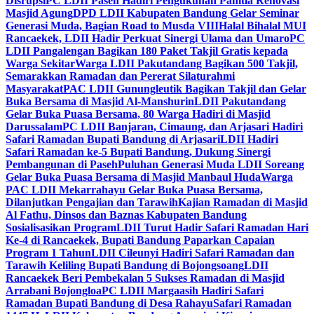
Disrupsi
PC LDII Paseh Hadiri Pengukuhan Panitia Renovasi
Masjid Agung
DPD LDII Kabupaten Bandung Gelar Seminar
Generasi Muda, Bagian Road to Musda VIII
Halal Bihalal MUI
Rancaekek, LDII Hadir Perkuat Sinergi Ulama dan Umaro
PC
LDII Pangalengan Bagikan 180 Paket Takjil Gratis kepada
Warga Sekitar
Warga LDII Pakutandang Bagikan 500 Takjil,
Semarakkan Ramadan dan Pererat Silaturahmi
Masyarakat
PAC LDII Gunungleutik Bagikan Takjil dan Gelar
Buka Bersama di Masjid Al-Manshurin
LDII Pakutandang
Gelar Buka Puasa Bersama, 80 Warga Hadiri di Masjid
Darussalam
PC LDII Banjaran, Cimaung, dan Arjasari Hadiri
Safari Ramadan Bupati Bandung di Arjasari
LDII Hadiri
Safari Ramadan ke-5 Bupati Bandung, Dukung Sinergi
Pembangunan di Paseh
Puluhan Generasi Muda LDII Soreang
Gelar Buka Puasa Bersama di Masjid Manbaul Huda
Warga
PAC LDII Mekarrahayu Gelar Buka Puasa Bersama,
Dilanjutkan Pengajian dan Tarawih
Kajian Ramadan di Masjid
Al Fathu, Dinsos dan Baznas Kabupaten Bandung
Sosialisasikan Program
LDII Turut Hadir Safari Ramadan Hari
Ke-4 di Rancaekek, Bupati Bandung Paparkan Capaian
Program 1 Tahun
LDII Cileunyi Hadiri Safari Ramadan dan
Tarawih Keliling Bupati Bandung di Bojongsoang
LDII
Rancaekek Beri Pembekalan 5 Sukses Ramadan di Masjid
Arrabani Bojongloa
PC LDII Margaasih Hadiri Safari
Ramadan Bupati Bandung di Desa Rahayu
Safari Ramadan