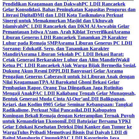
Pendidikan Keagamaan dan Dakwah
PC LDII Rancaekek
Gelar Konsolidasi, Bahas Peningkatan Kapasitas Pengurus dan
Literasi Digital
DMI dan LDII Kota Tasikmalaya Perkuat
Sinergi untuk Memakmurkan Masjid dan Ukhuwah
Islamiyah
PC LDII Rancaekek dan DKM Al Awwabin Gelar
Pemantauan Istiwa A’zam, Arah Kiblat Terverifikasi
Asrama
Liburan Generus LDII Rancaekek Tanamkan 29 Karakter
Luhur pada Remaja SMP
Asrama Liburan Generus PC LDII
Soreang: Edukatif, Seru, dan Tanamkan Karakter
Mandiri
Asrama Liburan Sekolah PC LDII Bekasi Barat:
Cetak Generasi Berkarakter Luhur dan Alim Mandiri
Wakil
Ketua PC LDII Rancaekek Ajak Warga Bijak Bermedia Sosial,
Dukung Akun Resmi DPP
LDII Banyusari Gelar Asrama
Pengajian Generus Caberawit untuk Isi Liburan Anak dengan
Nilai Keagamaan
TPA Al Barokatul Ghoni Bekasi Gelar
Pembagian Rapor, Orang Tua Diingatkan Jaga Rutinitas
Mengaji Anak
PAC LDII Kaliabang Tengah Gelar Munaqosah,
Bentuk Generasi Muda Cinta Al-Qur’an
LDII Balikpapan,
Kejari, dan Kodim 0905 Gelar Seminar Kebangsaan: Tangkal
Radikalisme, Perkuat Nilai Pancasila
LDII Kabupaten
Kuningan Bekali Remaja dengan Keterampilan Ternak Puyuh
untuk Kemandirian Ekonomi
LDII Batujajar Bersama YPKI
Gelar Edukasi Kesehatan Deteksi Dini Kanker dan Tumor ke
Warga
Tulus Pribadi Memotivasi Bisnis Dai Daiyah LDII di
Baitul Manshurin Cinunuk
PAC LDII Kayuringin Jaya