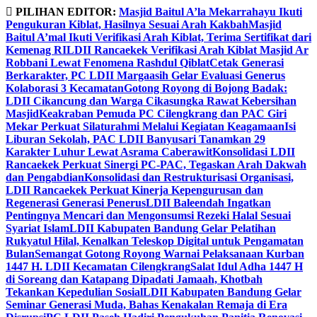
Skip
PILIHAN EDITOR:
Masjid Baitul A’la Mekarrahayu Ikuti
to
Pengukuran Kiblat, Hasilnya Sesuai Arah Kakbah
Masjid
content
Baitul A’mal Ikuti Verifikasi Arah Kiblat, Terima Sertifikat dari
Kemenag RI
LDII Rancaekek Verifikasi Arah Kiblat Masjid Ar
Robbani Lewat Fenomena Rashdul Qiblat
Cetak Generasi
Berkarakter, PC LDII Margaasih Gelar Evaluasi Generus
Kolaborasi 3 Kecamatan
Gotong Royong di Bojong Badak:
LDII Cikancung dan Warga Cikasungka Rawat Kebersihan
Masjid
Keakraban Pemuda PC Cilengkrang dan PAC Giri
Mekar Perkuat Silaturahmi Melalui Kegiatan Keagamaan
Isi
Liburan Sekolah, PAC LDII Banyusari Tanamkan 29
Karakter Luhur Lewat Asrama Caberawit
Konsolidasi LDII
Rancaekek Perkuat Sinergi PC-PAC, Tegaskan Arah Dakwah
dan Pengabdian
Konsolidasi dan Restrukturisasi Organisasi,
LDII Rancaekek Perkuat Kinerja Kepengurusan dan
Regenerasi Generasi Penerus
LDII Baleendah Ingatkan
Pentingnya Mencari dan Mengonsumsi Rezeki Halal Sesuai
Syariat Islam
LDII Kabupaten Bandung Gelar Pelatihan
Rukyatul Hilal, Kenalkan Teleskop Digital untuk Pengamatan
Bulan
Semangat Gotong Royong Warnai Pelaksanaan Kurban
1447 H. LDII Kecamatan Cilengkrang
Salat Idul Adha 1447 H
di Soreang dan Katapang Dipadati Jamaah, Khotbah
Tekankan Kepedulian Sosial
LDII Kabupaten Bandung Gelar
Seminar Generasi Muda, Bahas Kenakalan Remaja di Era