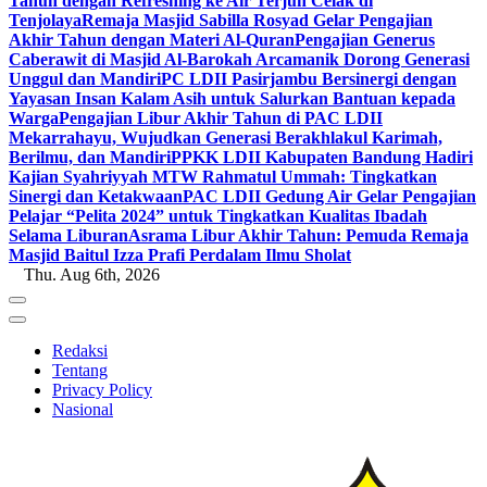
Tahun dengan Refreshing ke Air Terjun Celak di
Tenjolaya
Remaja Masjid Sabilla Rosyad Gelar Pengajian
Akhir Tahun dengan Materi Al-Quran
Pengajian Generus
Caberawit di Masjid Al-Barokah Arcamanik Dorong Generasi
Unggul dan Mandiri
PC LDII Pasirjambu Bersinergi dengan
Yayasan Insan Kalam Asih untuk Salurkan Bantuan kepada
Warga
Pengajian Libur Akhir Tahun di PAC LDII
Mekarrahayu, Wujudkan Generasi Berakhlakul Karimah,
Berilmu, dan Mandiri
PPKK LDII Kabupaten Bandung Hadiri
Kajian Syahriyyah MTW Rahmatul Ummah: Tingkatkan
Sinergi dan Ketakwaan
PAC LDII Gedung Air Gelar Pengajian
Pelajar “Pelita 2024” untuk Tingkatkan Kualitas Ibadah
Selama Liburan
Asrama Libur Akhir Tahun: Pemuda Remaja
Masjid Baitul Izza Prafi Perdalam Ilmu Sholat
Thu. Aug 6th, 2026
Redaksi
Tentang
Privacy Policy
Nasional