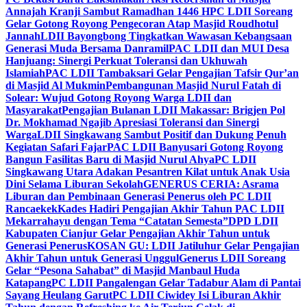
Annajah Kranji Sambut Ramadhan 1446 H
PC LDII Soreang
Gelar Gotong Royong Pengecoran Atap Masjid Roudhotul
Jannah
LDII Bayongbong Tingkatkan Wawasan Kebangsaan
Generasi Muda Bersama Danramil
PAC LDII dan MUI Desa
Hanjuang: Sinergi Perkuat Toleransi dan Ukhuwah
Islamiah
PAC LDII Tambaksari Gelar Pengajian Tafsir Qur’an
di Masjid Al Mukmin
Pembangunan Masjid Nurul Fatah di
Solear: Wujud Gotong Royong Warga LDII dan
Masyarakat
Pengajian Bulanan LDII Makassar: Brigjen Pol
Dr. Mokhamad Ngajib Apresiasi Toleransi dan Sinergi
Warga
LDII Singkawang Sambut Positif dan Dukung Penuh
Kegiatan Safari Fajar
PAC LDII Banyusari Gotong Royong
Bangun Fasilitas Baru di Masjid Nurul Ahya
PC LDII
Singkawang Utara Adakan Pesantren Kilat untuk Anak Usia
Dini Selama Liburan Sekolah
GENERUS CERIA: Asrama
Liburan dan Pembinaan Generasi Penerus oleh PC LDII
Rancaekek
Kades Hadiri Pengajian Akhir Tahun PAC LDII
Mekarrahayu dengan Tema “Catatan Semesta”
DPD LDII
Kabupaten Cianjur Gelar Pengajian Akhir Tahun untuk
Generasi Penerus
KOSAN GU: LDII Jatiluhur Gelar Pengajian
Akhir Tahun untuk Generasi Unggul
Generus LDII Soreang
Gelar “Pesona Sahabat” di Masjid Manbaul Huda
Katapang
PC LDII Pangalengan Gelar Tadabur Alam di Pantai
Sayang Heulang Garut
PC LDII Ciwidey Isi Liburan Akhir