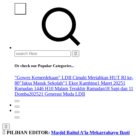
Search
for:
Or check our Popular Categories...
"Gowes Kemerdekaan" LDII Cimahi Meriahkan HUT RI ke-
80
"Jaksa Masuk Sekolah"
1 Ekor Kambing
1 Maret 2025
1
Ramadan 1446 H
10 Malam Terakhir Ramadan
18 Sapi dan 11
Domba
2025
21 Generasi Muda LDII
PILIHAN EDITOR:
Masjid Baitul A’la Mekarrahayu Ikuti