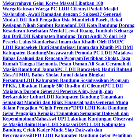
Mekarrahayu Gelar Korve Massal Libatkan 100
Warga
Ratusan Warga PC LDII Cileunyi Padati Masjid
Nashrulloh, Awali Ramadan dengan 5 Sukses
37 Generasi
Muda LDII Ikuti Pengajian Usia Mandiri di Paseh, Bekal
Kesiapan Nikah Sambut Ramadan
LDII Kota Bandung Dorong
Kesadaran Kesehatan Mental Lewat Ruang Tumbuh Keluarga
dan Diri
LDII Kabupaten Bandung Turut Andil 70 dari 140
Peserta Lulus Standarisasi Imam dan Khatib Oleh DMI
PC
LDII Rancaekek Ikuti Standarisasi Imam dan Khatib PD DMI
Kabupaten Bandung
Musyawarah Pemuda PC LDII Majalaya
Bahas Evaluasi dan Rencana Program
Tertibkan Sholat, Jaga
Rumah Tangga Harmonis, Pesan Usman Ali Saat Ceramah di
Masjid Raudhotul Jannah
PC LDII Rancaekek Hadiri Bahtsul
Masa’il MUI, Bahas Sholat Jumat dalam Bingkai
Persatuan
LDII Kabupaten Bandung Sosialisasikan Program
PPKK, Libatkan Hampir 500 Ibu-ibu di Cileunyi
PC LDII
Majalaya Dorong Generasi Penerus Alim, Faqih, dan
Berkarakter Luhur
LDII Kabupaten Bandung Tanamkan
Semangat Mandiri dan Bijak Finansial pada Generasi Muda
dalam Pengajian “Gigih Preneur”
DPD LDII Kota Bandung
Gelar Pengajian Remaja: Tanamkan Semangat Dakwah dan
Kepemimpinan
Mahasiswi UPI Lakukan Kunjungan Observasi
ke Masjid Baitul Haq LDII Sukasari
DPD LDII Kabupaten
Bandung Cetak Kader Muda Siap Dakwah dan
Berorganisasi
DPD LDII Kabupaten Bandung Gelar Pelatihan