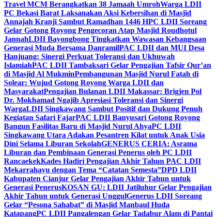
Travel MCM Berangkatkan 38 Jamaah Umroh
Warga LDII
PC Bekasi Barat Laksanakan Aksi Kebersihan di Masjid
Annajah Kranji Sambut Ramadhan 1446 H
PC LDII Soreang
Gelar Gotong Royong Pengecoran Atap Masjid Roudhotul
Jannah
LDII Bayongbong Tingkatkan Wawasan Kebangsaan
Generasi Muda Bersama Danramil
PAC LDII dan MUI Desa
Hanjuang: Sinergi Perkuat Toleransi dan Ukhuwah
Islamiah
PAC LDII Tambaksari Gelar Pengajian Tafsir Qur’an
di Masjid Al Mukmin
Pembangunan Masjid Nurul Fatah di
Solear: Wujud Gotong Royong Warga LDII dan
Masyarakat
Pengajian Bulanan LDII Makassar: Brigjen Pol
Dr. Mokhamad Ngajib Apresiasi Toleransi dan Sinergi
Warga
LDII Singkawang Sambut Positif dan Dukung Penuh
Kegiatan Safari Fajar
PAC LDII Banyusari Gotong Royong
Bangun Fasilitas Baru di Masjid Nurul Ahya
PC LDII
Singkawang Utara Adakan Pesantren Kilat untuk Anak Usia
Dini Selama Liburan Sekolah
GENERUS CERIA: Asrama
Liburan dan Pembinaan Generasi Penerus oleh PC LDII
Rancaekek
Kades Hadiri Pengajian Akhir Tahun PAC LDII
Mekarrahayu dengan Tema “Catatan Semesta”
DPD LDII
Kabupaten Cianjur Gelar Pengajian Akhir Tahun untuk
Generasi Penerus
KOSAN GU: LDII Jatiluhur Gelar Pengajian
Akhir Tahun untuk Generasi Unggul
Generus LDII Soreang
Gelar “Pesona Sahabat” di Masjid Manbaul Huda
Katapang
PC LDII Pangalengan Gelar Tadabur Alam di Pantai