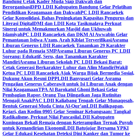
Bandung Cetak Kader Muda Siap Dakwah dan
Berorganisasi
DPD LDII Kabupaten Bandung Gelar Pelatihan
Pendidikan Keagamaan dan Dakwah
PC LDII Rancaekek
Gelar Konsolidasi, Bahas Peningkatan Kapasitas Pengurus dan
Literasi Digital
DMI dan LDII Kota Tasikmalaya Perkuat
Sinergi untuk Memakmurkan Masjid dan Ukhuwah
Islamiyah
PC LDII Rancaekek dan DKM Al Awwabin Gelar
Pemantauan Istiwa A’zam, Arah Kiblat Terverifikasi
Asrama
Liburan Generus LDII Rancaekek Tanamkan 29 Karakter
Luhur pada Remaja SMP
Asrama Liburan Generus PC LDII
Soreang: Edukatif, Seru, dan Tanamkan Karakter
Mandiri
Asrama Liburan Sekolah PC LDII Bekasi Barat:
Cetak Generasi Berkarakter Luhur dan Alim Mandiri
Wakil
Ketua PC LDII Rancaekek Ajak Warga Bijak Bermedia Sosial,
Dukung Akun Resmi DPP
LDII Banyusari Gelar Asrama
Pengajian Generus Caberawit untuk Isi Liburan Anak dengan
Nilai Keagamaan
TPA Al Barokatul Ghoni Bekasi Gelar
Pembagian Rapor, Orang Tua Diingatkan Jaga Rutinitas
Mengaji Anak
PAC LDII Kaliabang Tengah Gelar Munaqosah,
Bentuk Generasi Muda Cinta Al-Qur’an
LDII Balikpapan,
Kejari, dan Kodim 0905 Gelar Seminar Kebangsaan: Tangkal
Radikalisme, Perkuat Nilai Pancasila
LDII Kabupaten
Kuningan Bekali Remaja dengan Keterampilan Ternak Puyuh
untuk Kemandirian Ekonomi
LDII Batujajar Bersama YPKI
Gelar Edukasi Kesehatan Deteksi Dini Kanker dan Tumor ke