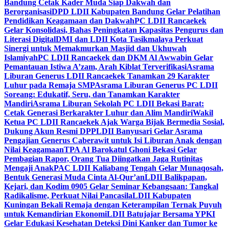
Bandung Cetak Kader Muda Siap Dakwah dan
Berorganisasi
DPD LDII Kabupaten Bandung Gelar Pelatihan
Pendidikan Keagamaan dan Dakwah
PC LDII Rancaekek
Gelar Konsolidasi, Bahas Peningkatan Kapasitas Pengurus dan
Literasi Digital
DMI dan LDII Kota Tasikmalaya Perkuat
Sinergi untuk Memakmurkan Masjid dan Ukhuwah
Islamiyah
PC LDII Rancaekek dan DKM Al Awwabin Gelar
Pemantauan Istiwa A’zam, Arah Kiblat Terverifikasi
Asrama
Liburan Generus LDII Rancaekek Tanamkan 29 Karakter
Luhur pada Remaja SMP
Asrama Liburan Generus PC LDII
Soreang: Edukatif, Seru, dan Tanamkan Karakter
Mandiri
Asrama Liburan Sekolah PC LDII Bekasi Barat:
Cetak Generasi Berkarakter Luhur dan Alim Mandiri
Wakil
Ketua PC LDII Rancaekek Ajak Warga Bijak Bermedia Sosial,
Dukung Akun Resmi DPP
LDII Banyusari Gelar Asrama
Pengajian Generus Caberawit untuk Isi Liburan Anak dengan
Nilai Keagamaan
TPA Al Barokatul Ghoni Bekasi Gelar
Pembagian Rapor, Orang Tua Diingatkan Jaga Rutinitas
Mengaji Anak
PAC LDII Kaliabang Tengah Gelar Munaqosah,
Bentuk Generasi Muda Cinta Al-Qur’an
LDII Balikpapan,
Kejari, dan Kodim 0905 Gelar Seminar Kebangsaan: Tangkal
Radikalisme, Perkuat Nilai Pancasila
LDII Kabupaten
Kuningan Bekali Remaja dengan Keterampilan Ternak Puyuh
untuk Kemandirian Ekonomi
LDII Batujajar Bersama YPKI
Gelar Edukasi Kesehatan Deteksi Dini Kanker dan Tumor ke