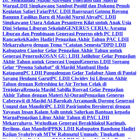
Dr. Mokhamad Ngajib Apresiasi Toleransi dan Sinergi
Warga
LDII Singkawang Sambut Positif dan Dukung Penuh
Kegiatan Safari Fajar
PAC LDII Banyusari Gotong Royong
Bangun Fasilitas Baru di Masjid Nurul Ahya
PC LDII
Singkawang Utara Adakan Pesantren Kilat untuk Anak Usia
Dini Selama Liburan Sekolah
GENERUS CERIA: Asrama
Liburan dan Pembinaan Generasi Penerus oleh PC LDII
Rancaekek
Kades Hadiri Pengajian Akhir Tahun PAC LDII
Mekarrahayu dengan Tema “Catatan Semesta”
DPD LDII
Kabupaten Cianjur Gelar Pengajian Akhir Tahun untuk
Generasi Penerus
KOSAN GU: LDII Jatiluhur Gelar Pengajian
Akhir Tahun untuk Generasi Unggul
Generus LDII Soreang
Gelar “Pesona Sahabat” di Masjid Manbaul Huda
Katapang
PC LDII Pangalengan Gelar Tadabur Alam di Pantai
Sayang Heulang Garut
PC LDII Ciwidey Isi Liburan Akhir
Tahun dengan Refreshing ke Air Terjun Celak di
Tenjolaya
Remaja Masjid Sabilla Rosyad Gelar Pengajian
Akhir Tahun dengan Materi Al-Quran
Pengajian Generus
Caberawit di Masjid Al-Barokah Arcamanik Dorong Generasi
Unggul dan Mandiri
PC LDII Pasirjambu Bersinergi dengan
Yayasan Insan Kalam Asih untuk Salurkan Bantuan kepada
Warga
Pengajian Libur Akhir Tahun di PAC LDII
Mekarrahayu, Wujudkan Generasi Berakhlakul Karimah,
Berilmu, dan Mandiri
PPKK LDII Kabupaten Bandung Hadiri
Kajian Syahriyyah MTW Rahmatul Ummah: Tingkatkan