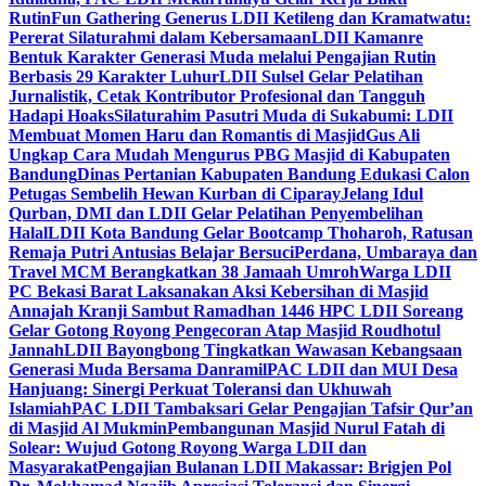
Rutin
Fun Gathering Generus LDII Ketileng dan Kramatwatu:
Pererat Silaturahmi dalam Kebersamaan
LDII Kamanre
Bentuk Karakter Generasi Muda melalui Pengajian Rutin
Berbasis 29 Karakter Luhur
LDII Sulsel Gelar Pelatihan
Jurnalistik, Cetak Kontributor Profesional dan Tangguh
Hadapi Hoaks
Silaturahim Pasutri Muda di Sukabumi: LDII
Membuat Momen Haru dan Romantis di Masjid
Gus Ali
Ungkap Cara Mudah Mengurus PBG Masjid di Kabupaten
Bandung
Dinas Pertanian Kabupaten Bandung Edukasi Calon
Petugas Sembelih Hewan Kurban di Ciparay
Jelang Idul
Qurban, DMI dan LDII Gelar Pelatihan Penyembelihan
Halal
LDII Kota Bandung Gelar Bootcamp Thoharoh, Ratusan
Remaja Putri Antusias Belajar Bersuci
Perdana, Umbaraya dan
Travel MCM Berangkatkan 38 Jamaah Umroh
Warga LDII
PC Bekasi Barat Laksanakan Aksi Kebersihan di Masjid
Annajah Kranji Sambut Ramadhan 1446 H
PC LDII Soreang
Gelar Gotong Royong Pengecoran Atap Masjid Roudhotul
Jannah
LDII Bayongbong Tingkatkan Wawasan Kebangsaan
Generasi Muda Bersama Danramil
PAC LDII dan MUI Desa
Hanjuang: Sinergi Perkuat Toleransi dan Ukhuwah
Islamiah
PAC LDII Tambaksari Gelar Pengajian Tafsir Qur’an
di Masjid Al Mukmin
Pembangunan Masjid Nurul Fatah di
Solear: Wujud Gotong Royong Warga LDII dan
Masyarakat
Pengajian Bulanan LDII Makassar: Brigjen Pol