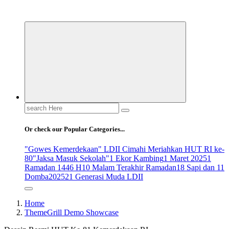
ldiikabbandung.or.id
Search
for:
Or check our Popular Categories...
"Gowes Kemerdekaan" LDII Cimahi Meriahkan HUT RI ke-
80
"Jaksa Masuk Sekolah"
1 Ekor Kambing
1 Maret 2025
1
Ramadan 1446 H
10 Malam Terakhir Ramadan
18 Sapi dan 11
Domba
2025
21 Generasi Muda LDII
Home
ThemeGrill Demo Showcase