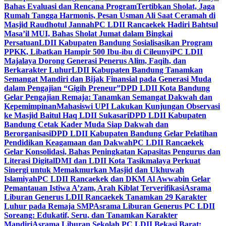
Bahas Evaluasi dan Rencana Program
Tertibkan Sholat, Jaga
Rumah Tangga Harmonis, Pesan Usman Ali Saat Ceramah di
Masjid Raudhotul Jannah
PC LDII Rancaekek Hadiri Bahtsul
Masa’il MUI, Bahas Sholat Jumat dalam Bingkai
Persatuan
LDII Kabupaten Bandung Sosialisasikan Program
PPKK, Libatkan Hampir 500 Ibu-ibu di Cileunyi
PC LDII
Majalaya Dorong Generasi Penerus Alim, Faqih, dan
Berkarakter Luhur
LDII Kabupaten Bandung Tanamkan
Semangat Mandiri dan Bijak Finansial pada Generasi Muda
dalam Pengajian “Gigih Preneur”
DPD LDII Kota Bandung
Gelar Pengajian Remaja: Tanamkan Semangat Dakwah dan
Kepemimpinan
Mahasiswi UPI Lakukan Kunjungan Observasi
ke Masjid Baitul Haq LDII Sukasari
DPD LDII Kabupaten
Bandung Cetak Kader Muda Siap Dakwah dan
Berorganisasi
DPD LDII Kabupaten Bandung Gelar Pelatihan
Pendidikan Keagamaan dan Dakwah
PC LDII Rancaekek
Gelar Konsolidasi, Bahas Peningkatan Kapasitas Pengurus dan
Literasi Digital
DMI dan LDII Kota Tasikmalaya Perkuat
Sinergi untuk Memakmurkan Masjid dan Ukhuwah
Islamiyah
PC LDII Rancaekek dan DKM Al Awwabin Gelar
Pemantauan Istiwa A’zam, Arah Kiblat Terverifikasi
Asrama
Liburan Generus LDII Rancaekek Tanamkan 29 Karakter
Luhur pada Remaja SMP
Asrama Liburan Generus PC LDII
Soreang: Edukatif, Seru, dan Tanamkan Karakter
Mandiri
Asrama Liburan Sekolah PC LDII Bekasi Barat: