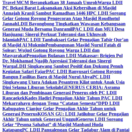
Travel MCM Berangkatkan 38 Jamaah Umroh
Warga LDII
PC Bekasi Barat Laksanakan Aksi Kebersihan di Masjid
Annajah Kranji Sambut Ramadhan 1446 H
PC LDII Soreang
Gelar Gotong Royong Pengecoran Atap Masjid Roudhotul
Jannah
LDII Bayongbong Tingkatkan Wawasan Kebangsaan
Generasi Muda Bersama Danramil
PAC LDII dan MUI Desa
Hanjuang: Sinergi Perkuat Toleransi dan Ukhuwah
Islamiah
PAC LDII Tambaksari Gelar Pengajian Tafsir Qur’an
di Masjid Al Mukmin
Pembangunan Masjid Nurul Fatah di
Solear: Wujud Gotong Royong Warga LDII dan
Masyarakat
Pengajian Bulanan LDII Makassar: Brigjen Pol
Dr. Mokhamad Ngajib Apresiasi Toleransi dan Sinergi
Warga
LDII Singkawang Sambut Positif dan Dukung Penuh
Kegiatan Safari Fajar
PAC LDII Banyusari Gotong Royong
Bangun Fasilitas Baru di Masjid Nurul Ahya
PC LDII
Singkawang Utara Adakan Pesantren Kilat untuk Anak Usia
Dini Selama Liburan Sekolah
GENERUS CERIA: Asrama
Liburan dan Pembinaan Generasi Penerus oleh PC LDII
Rancaekek
Kades Hadiri Pengajian Akhir Tahun PAC LDII
Mekarrahayu dengan Tema “Catatan Semesta”
DPD LDII
Kabupaten Cianjur Gelar Pengajian Akhir Tahun untuk
Generasi Penerus
KOSAN GU: LDII Jatiluhur Gelar Pengajian
Akhir Tahun untuk Generasi Unggul
Generus LDII Soreang
Gelar “Pesona Sahabat” di Masjid Manbaul Huda
Katapang
PC LDII Pangalengan Gelar Tadabur Alam di Pantai