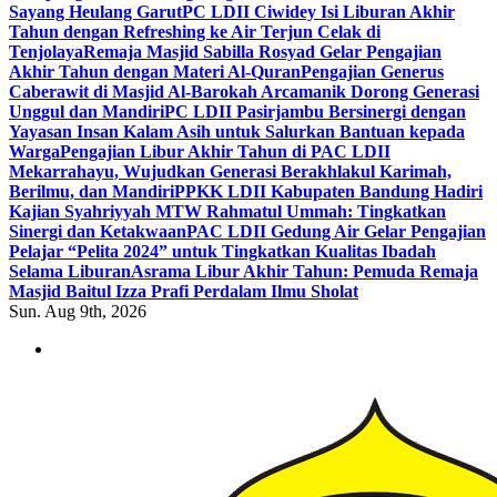
Sayang Heulang Garut
PC LDII Ciwidey Isi Liburan Akhir
Tahun dengan Refreshing ke Air Terjun Celak di
Tenjolaya
Remaja Masjid Sabilla Rosyad Gelar Pengajian
Akhir Tahun dengan Materi Al-Quran
Pengajian Generus
Caberawit di Masjid Al-Barokah Arcamanik Dorong Generasi
Unggul dan Mandiri
PC LDII Pasirjambu Bersinergi dengan
Yayasan Insan Kalam Asih untuk Salurkan Bantuan kepada
Warga
Pengajian Libur Akhir Tahun di PAC LDII
Mekarrahayu, Wujudkan Generasi Berakhlakul Karimah,
Berilmu, dan Mandiri
PPKK LDII Kabupaten Bandung Hadiri
Kajian Syahriyyah MTW Rahmatul Ummah: Tingkatkan
Sinergi dan Ketakwaan
PAC LDII Gedung Air Gelar Pengajian
Pelajar “Pelita 2024” untuk Tingkatkan Kualitas Ibadah
Selama Liburan
Asrama Libur Akhir Tahun: Pemuda Remaja
Masjid Baitul Izza Prafi Perdalam Ilmu Sholat
Sun. Aug 9th, 2026