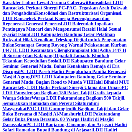
Karakter Luhur Lewat Asrama Caberawit
Konsolidasi LDII
Rancaekek Perkuat Sinergi PC-PAC, Tegaskan Arah Dakwah
dan Pengabdian
Konsolidasi dan Restrukturisasi Organisasi,
LDII Rancaekek Perkuat Kinerja Kepengurusan dan
Regenerasi Generasi Penerus
LDII Baleendah Ingatkan
Pentingnya Mencari dan Mengonsumsi Rezeki Halal Sesuai
Syariat Islam
LDII Kabupaten Bandung Gelar Pelatihan
Rukyatul Hilal, Kenalkan Teleskop Digital untuk Pengamatan
Bulan
Semangat Gotong Royong Warnai Pelaksanaan Kurban
1447 H. LDII Kecamatan Cilengkrang
Salat Idul Adha 1447 H
di Soreang dan Katapang Dipadati Jamaah, Khotbah
Tekankan Kepedulian Sosial
LDII Kabupaten Bandung Gelar
Seminar Generasi Muda, Bahas Kenakalan Remaja di Era
Disrupsi
PC LDII Paseh Hadiri Pengukuhan Panitia Renovasi
Masjid Agung
DPD LDII Kabupaten Bandung Gelar Seminar
Generasi Muda, Bagian Road to Musda VIII
Halal Bihalal MUI
Rancaekek, LDII Hadir Perkuat Sinergi Ulama dan Umaro
PC
LDII Pangalengan Bagikan 180 Paket Takjil Gratis kepada
Warga Sekitar
Warga LDII Pakutandang Bagikan 500 Takjil,
Semarakkan Ramadan dan Pererat Silaturahmi
Masyarakat
PAC LDII Gunungleutik Bagikan Takjil dan Gelar
Buka Bersama di Masjid Al-Manshurin
LDII Pakutandang
Gelar Buka Puasa Bersama, 80 Warga Hadiri di Masjid
Darussalam
PC LDII Banjaran, Cimaung, dan Arjasari Hadiri
Safari Ramadan Bupati Bandung di Arjasari
LDII Hadiri