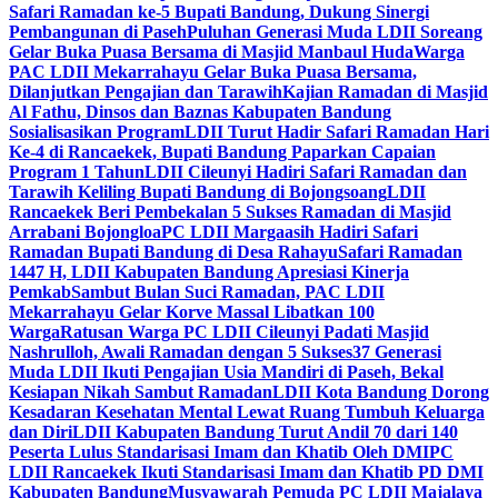
Safari Ramadan ke-5 Bupati Bandung, Dukung Sinergi
Pembangunan di Paseh
Puluhan Generasi Muda LDII Soreang
Gelar Buka Puasa Bersama di Masjid Manbaul Huda
Warga
PAC LDII Mekarrahayu Gelar Buka Puasa Bersama,
Dilanjutkan Pengajian dan Tarawih
Kajian Ramadan di Masjid
Al Fathu, Dinsos dan Baznas Kabupaten Bandung
Sosialisasikan Program
LDII Turut Hadir Safari Ramadan Hari
Ke-4 di Rancaekek, Bupati Bandung Paparkan Capaian
Program 1 Tahun
LDII Cileunyi Hadiri Safari Ramadan dan
Tarawih Keliling Bupati Bandung di Bojongsoang
LDII
Rancaekek Beri Pembekalan 5 Sukses Ramadan di Masjid
Arrabani Bojongloa
PC LDII Margaasih Hadiri Safari
Ramadan Bupati Bandung di Desa Rahayu
Safari Ramadan
1447 H, LDII Kabupaten Bandung Apresiasi Kinerja
Pemkab
Sambut Bulan Suci Ramadan, PAC LDII
Mekarrahayu Gelar Korve Massal Libatkan 100
Warga
Ratusan Warga PC LDII Cileunyi Padati Masjid
Nashrulloh, Awali Ramadan dengan 5 Sukses
37 Generasi
Muda LDII Ikuti Pengajian Usia Mandiri di Paseh, Bekal
Kesiapan Nikah Sambut Ramadan
LDII Kota Bandung Dorong
Kesadaran Kesehatan Mental Lewat Ruang Tumbuh Keluarga
dan Diri
LDII Kabupaten Bandung Turut Andil 70 dari 140
Peserta Lulus Standarisasi Imam dan Khatib Oleh DMI
PC
LDII Rancaekek Ikuti Standarisasi Imam dan Khatib PD DMI
Kabupaten Bandung
Musyawarah Pemuda PC LDII Majalaya