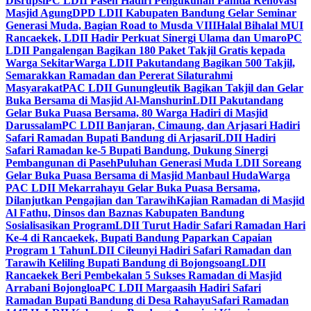
Disrupsi
PC LDII Paseh Hadiri Pengukuhan Panitia Renovasi
Masjid Agung
DPD LDII Kabupaten Bandung Gelar Seminar
Generasi Muda, Bagian Road to Musda VIII
Halal Bihalal MUI
Rancaekek, LDII Hadir Perkuat Sinergi Ulama dan Umaro
PC
LDII Pangalengan Bagikan 180 Paket Takjil Gratis kepada
Warga Sekitar
Warga LDII Pakutandang Bagikan 500 Takjil,
Semarakkan Ramadan dan Pererat Silaturahmi
Masyarakat
PAC LDII Gunungleutik Bagikan Takjil dan Gelar
Buka Bersama di Masjid Al-Manshurin
LDII Pakutandang
Gelar Buka Puasa Bersama, 80 Warga Hadiri di Masjid
Darussalam
PC LDII Banjaran, Cimaung, dan Arjasari Hadiri
Safari Ramadan Bupati Bandung di Arjasari
LDII Hadiri
Safari Ramadan ke-5 Bupati Bandung, Dukung Sinergi
Pembangunan di Paseh
Puluhan Generasi Muda LDII Soreang
Gelar Buka Puasa Bersama di Masjid Manbaul Huda
Warga
PAC LDII Mekarrahayu Gelar Buka Puasa Bersama,
Dilanjutkan Pengajian dan Tarawih
Kajian Ramadan di Masjid
Al Fathu, Dinsos dan Baznas Kabupaten Bandung
Sosialisasikan Program
LDII Turut Hadir Safari Ramadan Hari
Ke-4 di Rancaekek, Bupati Bandung Paparkan Capaian
Program 1 Tahun
LDII Cileunyi Hadiri Safari Ramadan dan
Tarawih Keliling Bupati Bandung di Bojongsoang
LDII
Rancaekek Beri Pembekalan 5 Sukses Ramadan di Masjid
Arrabani Bojongloa
PC LDII Margaasih Hadiri Safari
Ramadan Bupati Bandung di Desa Rahayu
Safari Ramadan