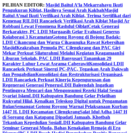
Skip
PILIHAN EDITOR:
Masjid Baitul A’la Mekarrahayu Ikuti
to
Pengukuran Kiblat, Hasilnya Sesuai Arah Kakbah
Masjid
content
Baitul A’mal Ikuti Verifikasi Arah Kiblat, Terima Sertifikat dari
Kemenag RI
LDII Rancaekek Verifikasi Arah Kiblat Masjid Ar
Robbani Lewat Fenomena Rashdul Qiblat
Cetak Generasi
Berkarakter, PC LDII Margaasih Gelar Evaluasi Generus
Kolaborasi 3 Kecamatan
Gotong Royong di Bojong Badak:
LDII Cikancung dan Warga Cikasungka Rawat Kebersihan
Masjid
Keakraban Pemuda PC Cilengkrang dan PAC Giri
Mekar Perkuat Silaturahmi Melalui Kegiatan Keagamaan
Isi
Liburan Sekolah, PAC LDII Banyusari Tanamkan 29
Karakter Luhur Lewat Asrama Caberawit
Konsolidasi LDII
Rancaekek Perkuat Sinergi PC-PAC, Tegaskan Arah Dakwah
dan Pengabdian
Konsolidasi dan Restrukturisasi Organisasi,
LDII Rancaekek Perkuat Kinerja Kepengurusan dan
Regenerasi Generasi Penerus
LDII Baleendah Ingatkan
Pentingnya Mencari dan Mengonsumsi Rezeki Halal Sesuai
Syariat Islam
LDII Kabupaten Bandung Gelar Pelatihan
Rukyatul Hilal, Kenalkan Teleskop Digital untuk Pengamatan
Bulan
Semangat Gotong Royong Warnai Pelaksanaan Kurban
1447 H. LDII Kecamatan Cilengkrang
Salat Idul Adha 1447 H
di Soreang dan Katapang Dipadati Jamaah, Khotbah
Tekankan Kepedulian Sosial
LDII Kabupaten Bandung Gelar
Seminar Generasi Muda, Bahas Kenakalan Remaja di Era