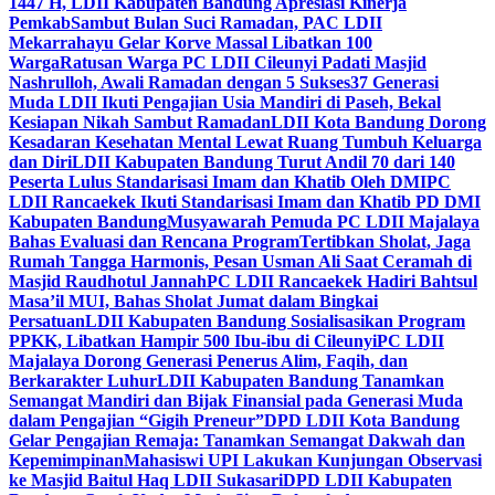
1447 H, LDII Kabupaten Bandung Apresiasi Kinerja
Pemkab
Sambut Bulan Suci Ramadan, PAC LDII
Mekarrahayu Gelar Korve Massal Libatkan 100
Warga
Ratusan Warga PC LDII Cileunyi Padati Masjid
Nashrulloh, Awali Ramadan dengan 5 Sukses
37 Generasi
Muda LDII Ikuti Pengajian Usia Mandiri di Paseh, Bekal
Kesiapan Nikah Sambut Ramadan
LDII Kota Bandung Dorong
Kesadaran Kesehatan Mental Lewat Ruang Tumbuh Keluarga
dan Diri
LDII Kabupaten Bandung Turut Andil 70 dari 140
Peserta Lulus Standarisasi Imam dan Khatib Oleh DMI
PC
LDII Rancaekek Ikuti Standarisasi Imam dan Khatib PD DMI
Kabupaten Bandung
Musyawarah Pemuda PC LDII Majalaya
Bahas Evaluasi dan Rencana Program
Tertibkan Sholat, Jaga
Rumah Tangga Harmonis, Pesan Usman Ali Saat Ceramah di
Masjid Raudhotul Jannah
PC LDII Rancaekek Hadiri Bahtsul
Masa’il MUI, Bahas Sholat Jumat dalam Bingkai
Persatuan
LDII Kabupaten Bandung Sosialisasikan Program
PPKK, Libatkan Hampir 500 Ibu-ibu di Cileunyi
PC LDII
Majalaya Dorong Generasi Penerus Alim, Faqih, dan
Berkarakter Luhur
LDII Kabupaten Bandung Tanamkan
Semangat Mandiri dan Bijak Finansial pada Generasi Muda
dalam Pengajian “Gigih Preneur”
DPD LDII Kota Bandung
Gelar Pengajian Remaja: Tanamkan Semangat Dakwah dan
Kepemimpinan
Mahasiswi UPI Lakukan Kunjungan Observasi
ke Masjid Baitul Haq LDII Sukasari
DPD LDII Kabupaten