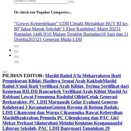
for:
Or check our Popular Categories...
"Gowes Kemerdekaan" LDII Cimahi Meriahkan HUT RI ke-
80
"Jaksa Masuk Sekolah"
1 Ekor Kambing
1 Maret 2025
1
Ramadan 1446 H
10 Malam Terakhir Ramadan
18 Sapi dan 11
Domba
2025
21 Generasi Muda LDII
PILIHAN EDITOR:
Masjid Baitul A’la Mekarrahayu Ikuti
Pengukuran Kiblat, Hasilnya Sesuai Arah Kakbah
Masjid
Baitul A’mal Ikuti Verifikasi Arah Kiblat, Terima Sertifikat dari
Kemenag RI
LDII Rancaekek Verifikasi Arah Kiblat Masjid Ar
Robbani Lewat Fenomena Rashdul Qiblat
Cetak Generasi
Berkarakter, PC LDII Margaasih Gelar Evaluasi Generus
Kolaborasi 3 Kecamatan
Gotong Royong di Bojong Badak:
LDII Cikancung dan Warga Cikasungka Rawat Kebersihan
Masjid
Keakraban Pemuda PC Cilengkrang dan PAC Giri
Mekar Perkuat Silaturahmi Melalui Kegiatan Keagamaan
Isi
Liburan Sekolah, PAC LDII Banyusari Tanamkan 29