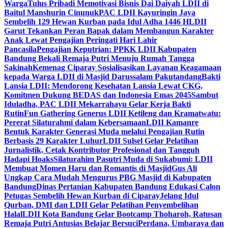
Warga
Tulus Pribadi Memotivasi Bisnis Dai Daiyah LDII di
Baitul Manshurin Cinunuk
PAC LDII Kayuringin Jaya
Sembelih 129 Hewan Kurban pada Idul Adha 1446 H
LDII
Garut Tekankan Peran Bapak dalam Membangun Karakter
Anak Lewat Pengajian Peringati Hari Lahir
Pancasila
Pengajian Keputrian: PPKK LDII Kabupaten
Bandung Bekali Remaja Putri Menuju Rumah Tangga
Sakinah
Kemenag Ciparay Sosialisasikan Layanan Keagamaan
kepada Warga LDII di Masjid Darussalam Pakutandang
Bakti
Lansia LDII: Mendorong Kesehatan Lansia Lewat CKG,
Komitmen Dukung BEDAS dan Indonesia Emas 2045
Sambut
Iduladha, PAC LDII Mekarrahayu Gelar Kerja Bakti
Rutin
Fun Gathering Generus LDII Ketileng dan Kramatwatu:
Pererat Silaturahmi dalam Kebersamaan
LDII Kamanre
Bentuk Karakter Generasi Muda melalui Pengajian Rutin
Berbasis 29 Karakter Luhur
LDII Sulsel Gelar Pelatihan
Jurnalistik, Cetak Kontributor Profesional dan Tangguh
Hadapi Hoaks
Silaturahim Pasutri Muda di Sukabumi: LDII
Membuat Momen Haru dan Romantis di Masjid
Gus Ali
Ungkap Cara Mudah Mengurus PBG Masjid di Kabupaten
Bandung
Dinas Pertanian Kabupaten Bandung Edukasi Calon
Petugas Sembelih Hewan Kurban di Ciparay
Jelang Idul
Qurban, DMI dan LDII Gelar Pelatihan Penyembelihan
Halal
LDII Kota Bandung Gelar Bootcamp Thoharoh, Ratusan
Remaja Putri Antusias Belajar Bersuci
Perdana, Umbaraya dan