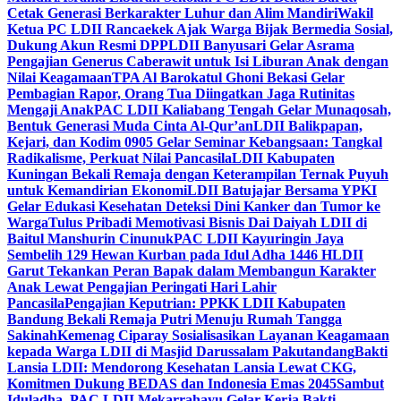
Cetak Generasi Berkarakter Luhur dan Alim Mandiri
Wakil
Ketua PC LDII Rancaekek Ajak Warga Bijak Bermedia Sosial,
Dukung Akun Resmi DPP
LDII Banyusari Gelar Asrama
Pengajian Generus Caberawit untuk Isi Liburan Anak dengan
Nilai Keagamaan
TPA Al Barokatul Ghoni Bekasi Gelar
Pembagian Rapor, Orang Tua Diingatkan Jaga Rutinitas
Mengaji Anak
PAC LDII Kaliabang Tengah Gelar Munaqosah,
Bentuk Generasi Muda Cinta Al-Qur’an
LDII Balikpapan,
Kejari, dan Kodim 0905 Gelar Seminar Kebangsaan: Tangkal
Radikalisme, Perkuat Nilai Pancasila
LDII Kabupaten
Kuningan Bekali Remaja dengan Keterampilan Ternak Puyuh
untuk Kemandirian Ekonomi
LDII Batujajar Bersama YPKI
Gelar Edukasi Kesehatan Deteksi Dini Kanker dan Tumor ke
Warga
Tulus Pribadi Memotivasi Bisnis Dai Daiyah LDII di
Baitul Manshurin Cinunuk
PAC LDII Kayuringin Jaya
Sembelih 129 Hewan Kurban pada Idul Adha 1446 H
LDII
Garut Tekankan Peran Bapak dalam Membangun Karakter
Anak Lewat Pengajian Peringati Hari Lahir
Pancasila
Pengajian Keputrian: PPKK LDII Kabupaten
Bandung Bekali Remaja Putri Menuju Rumah Tangga
Sakinah
Kemenag Ciparay Sosialisasikan Layanan Keagamaan
kepada Warga LDII di Masjid Darussalam Pakutandang
Bakti
Lansia LDII: Mendorong Kesehatan Lansia Lewat CKG,
Komitmen Dukung BEDAS dan Indonesia Emas 2045
Sambut
Iduladha, PAC LDII Mekarrahayu Gelar Kerja Bakti