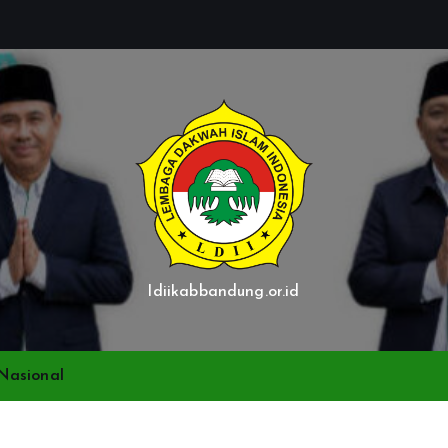
ldiikabbandung.or.id
Nasional