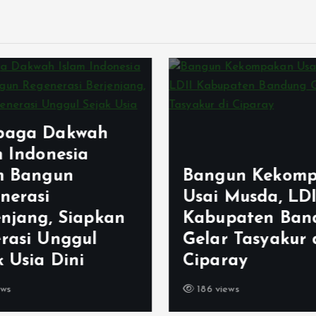
aga Dakwah
m Indonesia
m Bangun
Bangun Kekomp
nerasi
Usai Musda, LDI
enjang, Siapkan
Kabupaten Ban
rasi Unggul
Gelar Tasyakur 
 Usia Dini
Ciparay
ws
186 views