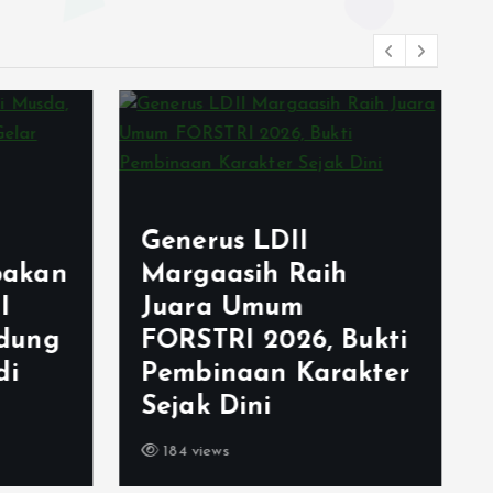
Generus LDII
akan
Margaasih Raih
I
Juara Umum
dung
FORSTRI 2026, Bukti
di
Pembinaan Karakter
Sejak Dini
184 views