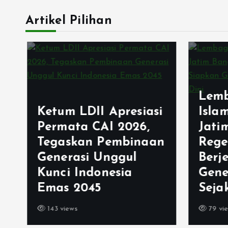
Artikel Pilihan
Lemb
Ketum LDII Apresiasi
Isla
Permata CAI 2026,
Jati
Tegaskan Pembinaan
Rege
Generasi Unggul
Berj
Kunci Indonesia
Gene
Emas 2045
Sejak
143 views
79 vie