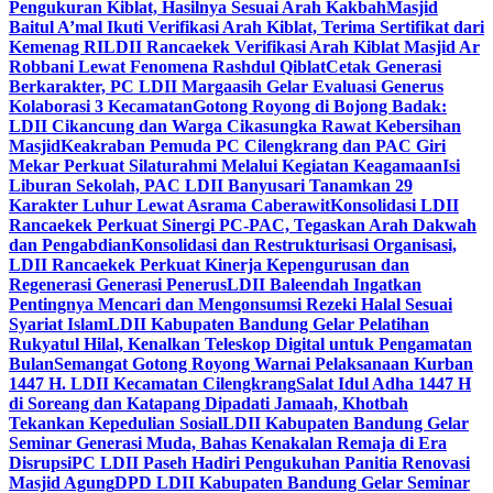
Pengukuran Kiblat, Hasilnya Sesuai Arah Kakbah
Masjid
Baitul A’mal Ikuti Verifikasi Arah Kiblat, Terima Sertifikat dari
Kemenag RI
LDII Rancaekek Verifikasi Arah Kiblat Masjid Ar
Robbani Lewat Fenomena Rashdul Qiblat
Cetak Generasi
Berkarakter, PC LDII Margaasih Gelar Evaluasi Generus
Kolaborasi 3 Kecamatan
Gotong Royong di Bojong Badak:
LDII Cikancung dan Warga Cikasungka Rawat Kebersihan
Masjid
Keakraban Pemuda PC Cilengkrang dan PAC Giri
Mekar Perkuat Silaturahmi Melalui Kegiatan Keagamaan
Isi
Liburan Sekolah, PAC LDII Banyusari Tanamkan 29
Karakter Luhur Lewat Asrama Caberawit
Konsolidasi LDII
Rancaekek Perkuat Sinergi PC-PAC, Tegaskan Arah Dakwah
dan Pengabdian
Konsolidasi dan Restrukturisasi Organisasi,
LDII Rancaekek Perkuat Kinerja Kepengurusan dan
Regenerasi Generasi Penerus
LDII Baleendah Ingatkan
Pentingnya Mencari dan Mengonsumsi Rezeki Halal Sesuai
Syariat Islam
LDII Kabupaten Bandung Gelar Pelatihan
Rukyatul Hilal, Kenalkan Teleskop Digital untuk Pengamatan
Bulan
Semangat Gotong Royong Warnai Pelaksanaan Kurban
1447 H. LDII Kecamatan Cilengkrang
Salat Idul Adha 1447 H
di Soreang dan Katapang Dipadati Jamaah, Khotbah
Tekankan Kepedulian Sosial
LDII Kabupaten Bandung Gelar
Seminar Generasi Muda, Bahas Kenakalan Remaja di Era
Disrupsi
PC LDII Paseh Hadiri Pengukuhan Panitia Renovasi
Masjid Agung
DPD LDII Kabupaten Bandung Gelar Seminar