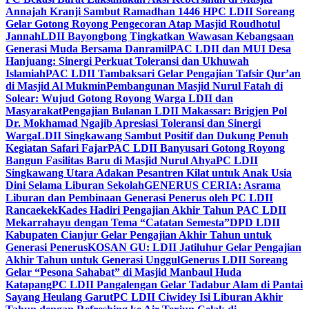
Annajah Kranji Sambut Ramadhan 1446 H
PC LDII Soreang
Gelar Gotong Royong Pengecoran Atap Masjid Roudhotul
Jannah
LDII Bayongbong Tingkatkan Wawasan Kebangsaan
Generasi Muda Bersama Danramil
PAC LDII dan MUI Desa
Hanjuang: Sinergi Perkuat Toleransi dan Ukhuwah
Islamiah
PAC LDII Tambaksari Gelar Pengajian Tafsir Qur’an
di Masjid Al Mukmin
Pembangunan Masjid Nurul Fatah di
Solear: Wujud Gotong Royong Warga LDII dan
Masyarakat
Pengajian Bulanan LDII Makassar: Brigjen Pol
Dr. Mokhamad Ngajib Apresiasi Toleransi dan Sinergi
Warga
LDII Singkawang Sambut Positif dan Dukung Penuh
Kegiatan Safari Fajar
PAC LDII Banyusari Gotong Royong
Bangun Fasilitas Baru di Masjid Nurul Ahya
PC LDII
Singkawang Utara Adakan Pesantren Kilat untuk Anak Usia
Dini Selama Liburan Sekolah
GENERUS CERIA: Asrama
Liburan dan Pembinaan Generasi Penerus oleh PC LDII
Rancaekek
Kades Hadiri Pengajian Akhir Tahun PAC LDII
Mekarrahayu dengan Tema “Catatan Semesta”
DPD LDII
Kabupaten Cianjur Gelar Pengajian Akhir Tahun untuk
Generasi Penerus
KOSAN GU: LDII Jatiluhur Gelar Pengajian
Akhir Tahun untuk Generasi Unggul
Generus LDII Soreang
Gelar “Pesona Sahabat” di Masjid Manbaul Huda
Katapang
PC LDII Pangalengan Gelar Tadabur Alam di Pantai
Sayang Heulang Garut
PC LDII Ciwidey Isi Liburan Akhir