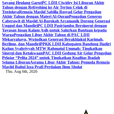
Sayang Heulang Garut
PC LDII Ciwidey Isi Liburan Akhir
Tahun dengan Refreshing ke Air Terjun Celak di
Tenjolaya
Remaja Masjid Sabilla Rosyad Gelar Pengajian
Akhir Tahun dengan Materi Al-Quran
Pengajian Generus
Caberawit di Masjid Al-Barokah Arcamanik Dorong Generasi
Unggul dan Mandiri
PC LDII Pasirjambu Bersinergi dengan
Yayasan Insan Kalam Asih untuk Salurkan Bantuan kepada
Warga
Pengajian Libur Akhir Tahun di PAC LDII
Mekarrahayu, Wujudkan Generasi Berakhlakul Karimah,
Berilmu, dan Mandiri
PPKK LDII Kabupaten Bandung Hadiri
Kajian Syahriyyah MTW Rahmatul Ummah: Tingkatkan
Sinergi dan Ketakwaan
PAC LDII Gedung Air Gelar Pengajian
Pelajar “Pelita 2024” untuk Tingkatkan Kualitas Ibadah
Selama Liburan
Asrama Libur Akhir Tahun: Pemuda Remaja
Masjid Baitul Izza Prafi Perdalam Ilmu Sholat
Thu. Aug 6th, 2026