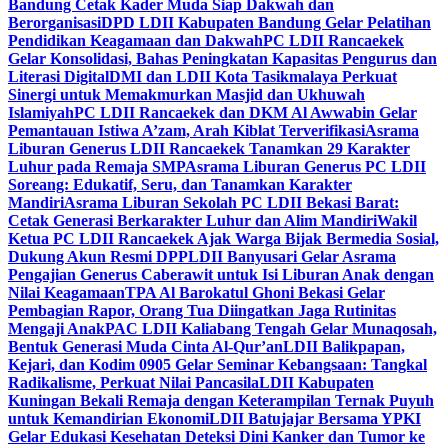
Bandung Cetak Kader Muda Siap Dakwah dan
Berorganisasi
DPD LDII Kabupaten Bandung Gelar Pelatihan
Pendidikan Keagamaan dan Dakwah
PC LDII Rancaekek
Gelar Konsolidasi, Bahas Peningkatan Kapasitas Pengurus dan
Literasi Digital
DMI dan LDII Kota Tasikmalaya Perkuat
Sinergi untuk Memakmurkan Masjid dan Ukhuwah
Islamiyah
PC LDII Rancaekek dan DKM Al Awwabin Gelar
Pemantauan Istiwa A’zam, Arah Kiblat Terverifikasi
Asrama
Liburan Generus LDII Rancaekek Tanamkan 29 Karakter
Luhur pada Remaja SMP
Asrama Liburan Generus PC LDII
Soreang: Edukatif, Seru, dan Tanamkan Karakter
Mandiri
Asrama Liburan Sekolah PC LDII Bekasi Barat:
Cetak Generasi Berkarakter Luhur dan Alim Mandiri
Wakil
Ketua PC LDII Rancaekek Ajak Warga Bijak Bermedia Sosial,
Dukung Akun Resmi DPP
LDII Banyusari Gelar Asrama
Pengajian Generus Caberawit untuk Isi Liburan Anak dengan
Nilai Keagamaan
TPA Al Barokatul Ghoni Bekasi Gelar
Pembagian Rapor, Orang Tua Diingatkan Jaga Rutinitas
Mengaji Anak
PAC LDII Kaliabang Tengah Gelar Munaqosah,
Bentuk Generasi Muda Cinta Al-Qur’an
LDII Balikpapan,
Kejari, dan Kodim 0905 Gelar Seminar Kebangsaan: Tangkal
Radikalisme, Perkuat Nilai Pancasila
LDII Kabupaten
Kuningan Bekali Remaja dengan Keterampilan Ternak Puyuh
untuk Kemandirian Ekonomi
LDII Batujajar Bersama YPKI
Gelar Edukasi Kesehatan Deteksi Dini Kanker dan Tumor ke