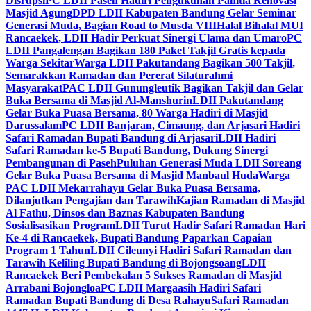
Disrupsi
PC LDII Paseh Hadiri Pengukuhan Panitia Renovasi
Masjid Agung
DPD LDII Kabupaten Bandung Gelar Seminar
Generasi Muda, Bagian Road to Musda VIII
Halal Bihalal MUI
Rancaekek, LDII Hadir Perkuat Sinergi Ulama dan Umaro
PC
LDII Pangalengan Bagikan 180 Paket Takjil Gratis kepada
Warga Sekitar
Warga LDII Pakutandang Bagikan 500 Takjil,
Semarakkan Ramadan dan Pererat Silaturahmi
Masyarakat
PAC LDII Gunungleutik Bagikan Takjil dan Gelar
Buka Bersama di Masjid Al-Manshurin
LDII Pakutandang
Gelar Buka Puasa Bersama, 80 Warga Hadiri di Masjid
Darussalam
PC LDII Banjaran, Cimaung, dan Arjasari Hadiri
Safari Ramadan Bupati Bandung di Arjasari
LDII Hadiri
Safari Ramadan ke-5 Bupati Bandung, Dukung Sinergi
Pembangunan di Paseh
Puluhan Generasi Muda LDII Soreang
Gelar Buka Puasa Bersama di Masjid Manbaul Huda
Warga
PAC LDII Mekarrahayu Gelar Buka Puasa Bersama,
Dilanjutkan Pengajian dan Tarawih
Kajian Ramadan di Masjid
Al Fathu, Dinsos dan Baznas Kabupaten Bandung
Sosialisasikan Program
LDII Turut Hadir Safari Ramadan Hari
Ke-4 di Rancaekek, Bupati Bandung Paparkan Capaian
Program 1 Tahun
LDII Cileunyi Hadiri Safari Ramadan dan
Tarawih Keliling Bupati Bandung di Bojongsoang
LDII
Rancaekek Beri Pembekalan 5 Sukses Ramadan di Masjid
Arrabani Bojongloa
PC LDII Margaasih Hadiri Safari
Ramadan Bupati Bandung di Desa Rahayu
Safari Ramadan