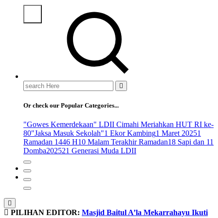
Search
for:
Or check our Popular Categories...
"Gowes Kemerdekaan" LDII Cimahi Meriahkan HUT RI ke-
80
"Jaksa Masuk Sekolah"
1 Ekor Kambing
1 Maret 2025
1
Ramadan 1446 H
10 Malam Terakhir Ramadan
18 Sapi dan 11
Domba
2025
21 Generasi Muda LDII
PILIHAN EDITOR:
Masjid Baitul A’la Mekarrahayu Ikuti