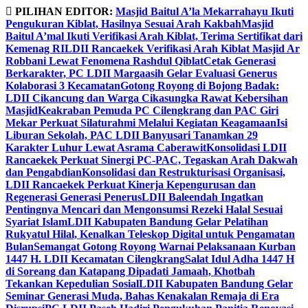
Skip
PILIHAN EDITOR:
Masjid Baitul A’la Mekarrahayu Ikuti
to
Pengukuran Kiblat, Hasilnya Sesuai Arah Kakbah
Masjid
content
Baitul A’mal Ikuti Verifikasi Arah Kiblat, Terima Sertifikat dari
Kemenag RI
LDII Rancaekek Verifikasi Arah Kiblat Masjid Ar
Robbani Lewat Fenomena Rashdul Qiblat
Cetak Generasi
Berkarakter, PC LDII Margaasih Gelar Evaluasi Generus
Kolaborasi 3 Kecamatan
Gotong Royong di Bojong Badak:
LDII Cikancung dan Warga Cikasungka Rawat Kebersihan
Masjid
Keakraban Pemuda PC Cilengkrang dan PAC Giri
Mekar Perkuat Silaturahmi Melalui Kegiatan Keagamaan
Isi
Liburan Sekolah, PAC LDII Banyusari Tanamkan 29
Karakter Luhur Lewat Asrama Caberawit
Konsolidasi LDII
Rancaekek Perkuat Sinergi PC-PAC, Tegaskan Arah Dakwah
dan Pengabdian
Konsolidasi dan Restrukturisasi Organisasi,
LDII Rancaekek Perkuat Kinerja Kepengurusan dan
Regenerasi Generasi Penerus
LDII Baleendah Ingatkan
Pentingnya Mencari dan Mengonsumsi Rezeki Halal Sesuai
Syariat Islam
LDII Kabupaten Bandung Gelar Pelatihan
Rukyatul Hilal, Kenalkan Teleskop Digital untuk Pengamatan
Bulan
Semangat Gotong Royong Warnai Pelaksanaan Kurban
1447 H. LDII Kecamatan Cilengkrang
Salat Idul Adha 1447 H
di Soreang dan Katapang Dipadati Jamaah, Khotbah
Tekankan Kepedulian Sosial
LDII Kabupaten Bandung Gelar
Seminar Generasi Muda, Bahas Kenakalan Remaja di Era