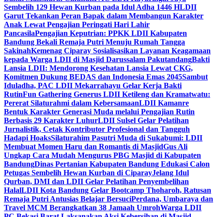
Sembelih 129 Hewan Kurban pada Idul Adha 1446 H
LDII
Garut Tekankan Peran Bapak dalam Membangun Karakter
Anak Lewat Pengajian Peringati Hari Lahir
Pancasila
Pengajian Keputrian: PPKK LDII Kabupaten
Bandung Bekali Remaja Putri Menuju Rumah Tangga
Sakinah
Kemenag Ciparay Sosialisasikan Layanan Keagamaan
kepada Warga LDII di Masjid Darussalam Pakutandang
Bakti
Lansia LDII: Mendorong Kesehatan Lansia Lewat CKG,
Komitmen Dukung BEDAS dan Indonesia Emas 2045
Sambut
Iduladha, PAC LDII Mekarrahayu Gelar Kerja Bakti
Rutin
Fun Gathering Generus LDII Ketileng dan Kramatwatu:
Pererat Silaturahmi dalam Kebersamaan
LDII Kamanre
Bentuk Karakter Generasi Muda melalui Pengajian Rutin
Berbasis 29 Karakter Luhur
LDII Sulsel Gelar Pelatihan
Jurnalistik, Cetak Kontributor Profesional dan Tangguh
Hadapi Hoaks
Silaturahim Pasutri Muda di Sukabumi: LDII
Membuat Momen Haru dan Romantis di Masjid
Gus Ali
Ungkap Cara Mudah Mengurus PBG Masjid di Kabupaten
Bandung
Dinas Pertanian Kabupaten Bandung Edukasi Calon
Petugas Sembelih Hewan Kurban di Ciparay
Jelang Idul
Qurban, DMI dan LDII Gelar Pelatihan Penyembelihan
Halal
LDII Kota Bandung Gelar Bootcamp Thoharoh, Ratusan
Remaja Putri Antusias Belajar Bersuci
Perdana, Umbaraya dan
Travel MCM Berangkatkan 38 Jamaah Umroh
Warga LDII
PC Bekasi Barat Laksanakan Aksi Kebersihan di Masjid