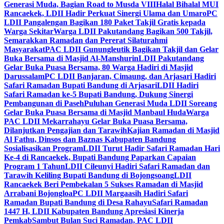
Generasi Muda, Bagian Road to Musda VIII
Halal Bihalal MUI
Rancaekek, LDII Hadir Perkuat Sinergi Ulama dan Umaro
PC
LDII Pangalengan Bagikan 180 Paket Takjil Gratis kepada
Warga Sekitar
Warga LDII Pakutandang Bagikan 500 Takjil,
Semarakkan Ramadan dan Pererat Silaturahmi
Masyarakat
PAC LDII Gunungleutik Bagikan Takjil dan Gelar
Buka Bersama di Masjid Al-Manshurin
LDII Pakutandang
Gelar Buka Puasa Bersama, 80 Warga Hadiri di Masjid
Darussalam
PC LDII Banjaran, Cimaung, dan Arjasari Hadiri
Safari Ramadan Bupati Bandung di Arjasari
LDII Hadiri
Safari Ramadan ke-5 Bupati Bandung, Dukung Sinergi
Pembangunan di Paseh
Puluhan Generasi Muda LDII Soreang
Gelar Buka Puasa Bersama di Masjid Manbaul Huda
Warga
PAC LDII Mekarrahayu Gelar Buka Puasa Bersama,
Dilanjutkan Pengajian dan Tarawih
Kajian Ramadan di Masjid
Al Fathu, Dinsos dan Baznas Kabupaten Bandung
Sosialisasikan Program
LDII Turut Hadir Safari Ramadan Hari
Ke-4 di Rancaekek, Bupati Bandung Paparkan Capaian
Program 1 Tahun
LDII Cileunyi Hadiri Safari Ramadan dan
Tarawih Keliling Bupati Bandung di Bojongsoang
LDII
Rancaekek Beri Pembekalan 5 Sukses Ramadan di Masjid
Arrabani Bojongloa
PC LDII Margaasih Hadiri Safari
Ramadan Bupati Bandung di Desa Rahayu
Safari Ramadan
1447 H, LDII Kabupaten Bandung Apresiasi Kinerja
Pemkab
Sambut Bulan Suci Ramadan, PAC LDII