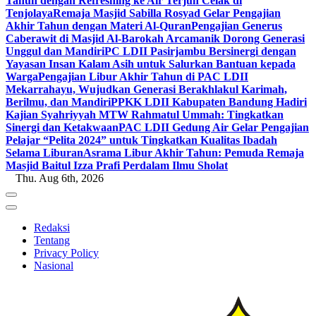
Tahun dengan Refreshing ke Air Terjun Celak di
Tenjolaya
Remaja Masjid Sabilla Rosyad Gelar Pengajian
Akhir Tahun dengan Materi Al-Quran
Pengajian Generus
Caberawit di Masjid Al-Barokah Arcamanik Dorong Generasi
Unggul dan Mandiri
PC LDII Pasirjambu Bersinergi dengan
Yayasan Insan Kalam Asih untuk Salurkan Bantuan kepada
Warga
Pengajian Libur Akhir Tahun di PAC LDII
Mekarrahayu, Wujudkan Generasi Berakhlakul Karimah,
Berilmu, dan Mandiri
PPKK LDII Kabupaten Bandung Hadiri
Kajian Syahriyyah MTW Rahmatul Ummah: Tingkatkan
Sinergi dan Ketakwaan
PAC LDII Gedung Air Gelar Pengajian
Pelajar “Pelita 2024” untuk Tingkatkan Kualitas Ibadah
Selama Liburan
Asrama Libur Akhir Tahun: Pemuda Remaja
Masjid Baitul Izza Prafi Perdalam Ilmu Sholat
Thu. Aug 6th, 2026
Redaksi
Tentang
Privacy Policy
Nasional