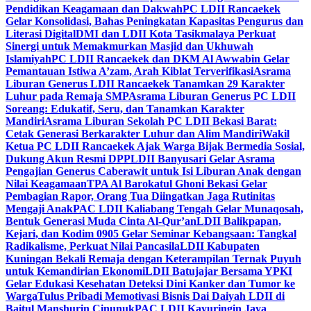
Pendidikan Keagamaan dan Dakwah
PC LDII Rancaekek
Gelar Konsolidasi, Bahas Peningkatan Kapasitas Pengurus dan
Literasi Digital
DMI dan LDII Kota Tasikmalaya Perkuat
Sinergi untuk Memakmurkan Masjid dan Ukhuwah
Islamiyah
PC LDII Rancaekek dan DKM Al Awwabin Gelar
Pemantauan Istiwa A’zam, Arah Kiblat Terverifikasi
Asrama
Liburan Generus LDII Rancaekek Tanamkan 29 Karakter
Luhur pada Remaja SMP
Asrama Liburan Generus PC LDII
Soreang: Edukatif, Seru, dan Tanamkan Karakter
Mandiri
Asrama Liburan Sekolah PC LDII Bekasi Barat:
Cetak Generasi Berkarakter Luhur dan Alim Mandiri
Wakil
Ketua PC LDII Rancaekek Ajak Warga Bijak Bermedia Sosial,
Dukung Akun Resmi DPP
LDII Banyusari Gelar Asrama
Pengajian Generus Caberawit untuk Isi Liburan Anak dengan
Nilai Keagamaan
TPA Al Barokatul Ghoni Bekasi Gelar
Pembagian Rapor, Orang Tua Diingatkan Jaga Rutinitas
Mengaji Anak
PAC LDII Kaliabang Tengah Gelar Munaqosah,
Bentuk Generasi Muda Cinta Al-Qur’an
LDII Balikpapan,
Kejari, dan Kodim 0905 Gelar Seminar Kebangsaan: Tangkal
Radikalisme, Perkuat Nilai Pancasila
LDII Kabupaten
Kuningan Bekali Remaja dengan Keterampilan Ternak Puyuh
untuk Kemandirian Ekonomi
LDII Batujajar Bersama YPKI
Gelar Edukasi Kesehatan Deteksi Dini Kanker dan Tumor ke
Warga
Tulus Pribadi Memotivasi Bisnis Dai Daiyah LDII di
Baitul Manshurin Cinunuk
PAC LDII Kayuringin Jaya