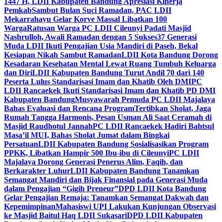
1447 H, LDII Kabupaten Bandung Apresiasi Kinerja
Pemkab
Sambut Bulan Suci Ramadan, PAC LDII
Mekarrahayu Gelar Korve Massal Libatkan 100
Warga
Ratusan Warga PC LDII Cileunyi Padati Masjid
Nashrulloh, Awali Ramadan dengan 5 Sukses
37 Generasi
Muda LDII Ikuti Pengajian Usia Mandiri di Paseh, Bekal
Kesiapan Nikah Sambut Ramadan
LDII Kota Bandung Dorong
Kesadaran Kesehatan Mental Lewat Ruang Tumbuh Keluarga
dan Diri
LDII Kabupaten Bandung Turut Andil 70 dari 140
Peserta Lulus Standarisasi Imam dan Khatib Oleh DMI
PC
LDII Rancaekek Ikuti Standarisasi Imam dan Khatib PD DMI
Kabupaten Bandung
Musyawarah Pemuda PC LDII Majalaya
Bahas Evaluasi dan Rencana Program
Tertibkan Sholat, Jaga
Rumah Tangga Harmonis, Pesan Usman Ali Saat Ceramah di
Masjid Raudhotul Jannah
PC LDII Rancaekek Hadiri Bahtsul
Masa’il MUI, Bahas Sholat Jumat dalam Bingkai
Persatuan
LDII Kabupaten Bandung Sosialisasikan Program
PPKK, Libatkan Hampir 500 Ibu-ibu di Cileunyi
PC LDII
Majalaya Dorong Generasi Penerus Alim, Faqih, dan
Berkarakter Luhur
LDII Kabupaten Bandung Tanamkan
Semangat Mandiri dan Bijak Finansial pada Generasi Muda
dalam Pengajian “Gigih Preneur”
DPD LDII Kota Bandung
Gelar Pengajian Remaja: Tanamkan Semangat Dakwah dan
Kepemimpinan
Mahasiswi UPI Lakukan Kunjungan Observasi
ke Masjid Baitul Haq LDII Sukasari
DPD LDII Kabupaten