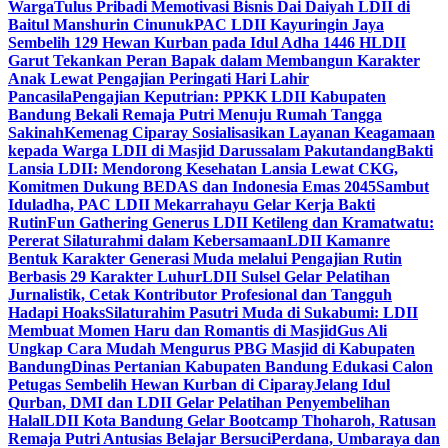
Warga
Tulus Pribadi Memotivasi Bisnis Dai Daiyah LDII di
Baitul Manshurin Cinunuk
PAC LDII Kayuringin Jaya
Sembelih 129 Hewan Kurban pada Idul Adha 1446 H
LDII
Garut Tekankan Peran Bapak dalam Membangun Karakter
Anak Lewat Pengajian Peringati Hari Lahir
Pancasila
Pengajian Keputrian: PPKK LDII Kabupaten
Bandung Bekali Remaja Putri Menuju Rumah Tangga
Sakinah
Kemenag Ciparay Sosialisasikan Layanan Keagamaan
kepada Warga LDII di Masjid Darussalam Pakutandang
Bakti
Lansia LDII: Mendorong Kesehatan Lansia Lewat CKG,
Komitmen Dukung BEDAS dan Indonesia Emas 2045
Sambut
Iduladha, PAC LDII Mekarrahayu Gelar Kerja Bakti
Rutin
Fun Gathering Generus LDII Ketileng dan Kramatwatu:
Pererat Silaturahmi dalam Kebersamaan
LDII Kamanre
Bentuk Karakter Generasi Muda melalui Pengajian Rutin
Berbasis 29 Karakter Luhur
LDII Sulsel Gelar Pelatihan
Jurnalistik, Cetak Kontributor Profesional dan Tangguh
Hadapi Hoaks
Silaturahim Pasutri Muda di Sukabumi: LDII
Membuat Momen Haru dan Romantis di Masjid
Gus Ali
Ungkap Cara Mudah Mengurus PBG Masjid di Kabupaten
Bandung
Dinas Pertanian Kabupaten Bandung Edukasi Calon
Petugas Sembelih Hewan Kurban di Ciparay
Jelang Idul
Qurban, DMI dan LDII Gelar Pelatihan Penyembelihan
Halal
LDII Kota Bandung Gelar Bootcamp Thoharoh, Ratusan
Remaja Putri Antusias Belajar Bersuci
Perdana, Umbaraya dan