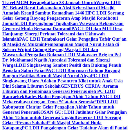
Travel MCM Berangkatkan 38 Jamaah Umroh
Warga LDII
PC Bekasi Barat Laksanakan Aksi Kebersihan di Masjid
Annajah Kranji Sambut Ramadhan 1446 H
PC LDII Soreang
Gelar Gotong Royong Pengecoran Atap Masjid Roudhotul
Jannah
LDII Bayongbong Tingkatkan Wawasan Kebangsaan
Generasi Muda Bersama Danramil
PAC LDII dan MUI Desa
Hanjuang: Sinergi Perkuat Toleransi dan Ukhuwah
Islamiah
PAC LDII Tambaksari Gelar Pengajian Tafsir Qur’an
di Masjid Al Mukmin
Pembangunan Masjid Nurul Fatah di
Solear: Wujud Gotong Royong Warga LDII dan
Masyarakat
Pengajian Bulanan LDII Makassar: Brigjen Pol
Dr. Mokhamad Ngajib Apresiasi Toleransi dan Sinergi
Warga
LDII Singkawang Sambut Positif dan Dukung Penuh
Kegiatan Safari Fajar
PAC LDII Banyusari Gotong Royong
Bangun Fasilitas Baru di Masjid Nurul Ahya
PC LDII
Singkawang Utara Adakan Pesantren Kilat untuk Anak Usia
Dini Selama Liburan Sekolah
GENERUS CERIA: Asrama
Liburan dan Pembinaan Generasi Penerus oleh PC LDII
Rancaekek
Kades Hadiri Pengajian Akhir Tahun PAC LDII
Mekarrahayu dengan Tema “Catatan Semesta”
DPD LDII
Kabupaten Cianjur Gelar Pengajian Akhir Tahun untuk
Generasi Penerus
KOSAN GU: LDII Jatiluhur Gelar Pengajian
Akhir Tahun untuk Generasi Unggul
Generus LDII Soreang
Gelar “Pesona Sahabat” di Masjid Manbaul Huda
Katapang
PC LDII Pangalengan Gelar Tadabur Alam di Pantai