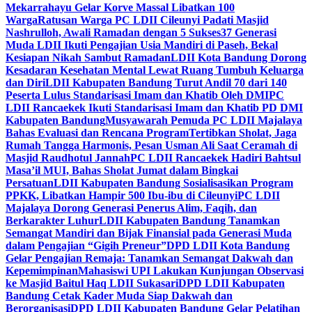
Mekarrahayu Gelar Korve Massal Libatkan 100
Warga
Ratusan Warga PC LDII Cileunyi Padati Masjid
Nashrulloh, Awali Ramadan dengan 5 Sukses
37 Generasi
Muda LDII Ikuti Pengajian Usia Mandiri di Paseh, Bekal
Kesiapan Nikah Sambut Ramadan
LDII Kota Bandung Dorong
Kesadaran Kesehatan Mental Lewat Ruang Tumbuh Keluarga
dan Diri
LDII Kabupaten Bandung Turut Andil 70 dari 140
Peserta Lulus Standarisasi Imam dan Khatib Oleh DMI
PC
LDII Rancaekek Ikuti Standarisasi Imam dan Khatib PD DMI
Kabupaten Bandung
Musyawarah Pemuda PC LDII Majalaya
Bahas Evaluasi dan Rencana Program
Tertibkan Sholat, Jaga
Rumah Tangga Harmonis, Pesan Usman Ali Saat Ceramah di
Masjid Raudhotul Jannah
PC LDII Rancaekek Hadiri Bahtsul
Masa’il MUI, Bahas Sholat Jumat dalam Bingkai
Persatuan
LDII Kabupaten Bandung Sosialisasikan Program
PPKK, Libatkan Hampir 500 Ibu-ibu di Cileunyi
PC LDII
Majalaya Dorong Generasi Penerus Alim, Faqih, dan
Berkarakter Luhur
LDII Kabupaten Bandung Tanamkan
Semangat Mandiri dan Bijak Finansial pada Generasi Muda
dalam Pengajian “Gigih Preneur”
DPD LDII Kota Bandung
Gelar Pengajian Remaja: Tanamkan Semangat Dakwah dan
Kepemimpinan
Mahasiswi UPI Lakukan Kunjungan Observasi
ke Masjid Baitul Haq LDII Sukasari
DPD LDII Kabupaten
Bandung Cetak Kader Muda Siap Dakwah dan
Berorganisasi
DPD LDII Kabupaten Bandung Gelar Pelatihan