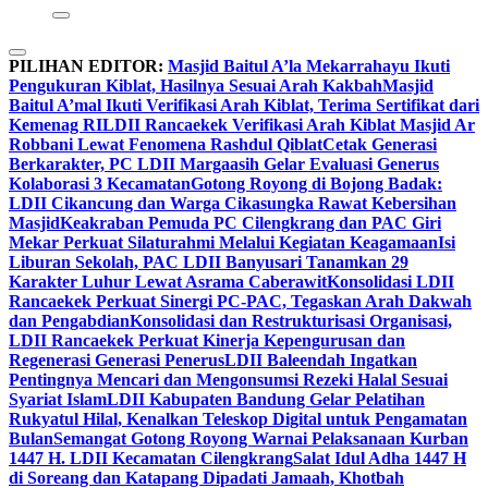
PILIHAN EDITOR:
Masjid Baitul A’la Mekarrahayu Ikuti
Pengukuran Kiblat, Hasilnya Sesuai Arah Kakbah
Masjid
Baitul A’mal Ikuti Verifikasi Arah Kiblat, Terima Sertifikat dari
Kemenag RI
LDII Rancaekek Verifikasi Arah Kiblat Masjid Ar
Robbani Lewat Fenomena Rashdul Qiblat
Cetak Generasi
Berkarakter, PC LDII Margaasih Gelar Evaluasi Generus
Kolaborasi 3 Kecamatan
Gotong Royong di Bojong Badak:
LDII Cikancung dan Warga Cikasungka Rawat Kebersihan
Masjid
Keakraban Pemuda PC Cilengkrang dan PAC Giri
Mekar Perkuat Silaturahmi Melalui Kegiatan Keagamaan
Isi
Liburan Sekolah, PAC LDII Banyusari Tanamkan 29
Karakter Luhur Lewat Asrama Caberawit
Konsolidasi LDII
Rancaekek Perkuat Sinergi PC-PAC, Tegaskan Arah Dakwah
dan Pengabdian
Konsolidasi dan Restrukturisasi Organisasi,
LDII Rancaekek Perkuat Kinerja Kepengurusan dan
Regenerasi Generasi Penerus
LDII Baleendah Ingatkan
Pentingnya Mencari dan Mengonsumsi Rezeki Halal Sesuai
Syariat Islam
LDII Kabupaten Bandung Gelar Pelatihan
Rukyatul Hilal, Kenalkan Teleskop Digital untuk Pengamatan
Bulan
Semangat Gotong Royong Warnai Pelaksanaan Kurban
1447 H. LDII Kecamatan Cilengkrang
Salat Idul Adha 1447 H
di Soreang dan Katapang Dipadati Jamaah, Khotbah