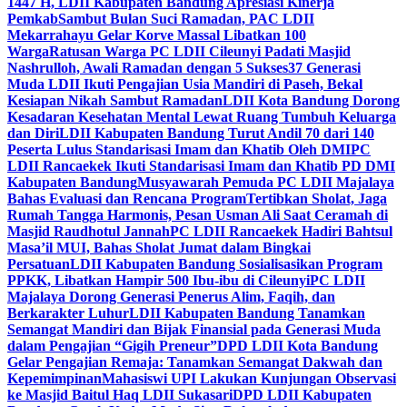
1447 H, LDII Kabupaten Bandung Apresiasi Kinerja
Pemkab
Sambut Bulan Suci Ramadan, PAC LDII
Mekarrahayu Gelar Korve Massal Libatkan 100
Warga
Ratusan Warga PC LDII Cileunyi Padati Masjid
Nashrulloh, Awali Ramadan dengan 5 Sukses
37 Generasi
Muda LDII Ikuti Pengajian Usia Mandiri di Paseh, Bekal
Kesiapan Nikah Sambut Ramadan
LDII Kota Bandung Dorong
Kesadaran Kesehatan Mental Lewat Ruang Tumbuh Keluarga
dan Diri
LDII Kabupaten Bandung Turut Andil 70 dari 140
Peserta Lulus Standarisasi Imam dan Khatib Oleh DMI
PC
LDII Rancaekek Ikuti Standarisasi Imam dan Khatib PD DMI
Kabupaten Bandung
Musyawarah Pemuda PC LDII Majalaya
Bahas Evaluasi dan Rencana Program
Tertibkan Sholat, Jaga
Rumah Tangga Harmonis, Pesan Usman Ali Saat Ceramah di
Masjid Raudhotul Jannah
PC LDII Rancaekek Hadiri Bahtsul
Masa’il MUI, Bahas Sholat Jumat dalam Bingkai
Persatuan
LDII Kabupaten Bandung Sosialisasikan Program
PPKK, Libatkan Hampir 500 Ibu-ibu di Cileunyi
PC LDII
Majalaya Dorong Generasi Penerus Alim, Faqih, dan
Berkarakter Luhur
LDII Kabupaten Bandung Tanamkan
Semangat Mandiri dan Bijak Finansial pada Generasi Muda
dalam Pengajian “Gigih Preneur”
DPD LDII Kota Bandung
Gelar Pengajian Remaja: Tanamkan Semangat Dakwah dan
Kepemimpinan
Mahasiswi UPI Lakukan Kunjungan Observasi
ke Masjid Baitul Haq LDII Sukasari
DPD LDII Kabupaten