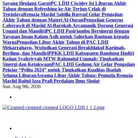
Sayang Heulang Garut
PC LDII Ciwidey Isi Liburan Akhir
Tahun dengan Refreshing ke Air Terjun Celak di
Tenjolaya
Remaja Masjid Sabilla Rosyad Gelar Pengajian
Akhir Tahun dengan Materi Al-Quran
Pengajian Generus
Caberawit di Masjid Al-Barokah Arcamanik Dorong Generasi
Unggul dan Mandiri
PC LDII Pasirjambu Bersinergi dengan
Yayasan Insan Kalam Asih untuk Salurkan Bantuan kepada
Warga
Pengajian Libur Akhir Tahun di PAC LDII
Mekarrahayu, Wujudkan Generasi Berakhlakul Karimah,
Berilmu, dan Mandiri
PPKK LDII Kabupaten Bandung Hadiri
Kajian Syahriyyah MTW Rahmatul Ummah: Tingkatkan
Sinergi dan Ketakwaan
PAC LDII Gedung Air Gelar Pengajian
Pelajar “Pelita 2024” untuk Tingkatkan Kualitas Ibadah
Selama Liburan
Asrama Libur Akhir Tahun: Pemuda Remaja
Masjid Baitul Izza Prafi Perdalam Ilmu Sholat
Sun. Aug 9th, 2026
ldiikabbandung.or.id