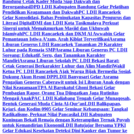
Bandung Cetak Kader Muda Siap Dakwah dan
Berorganisasi
DPD LDII Kabupaten Bandung Gelar Pelatihan
Pendidikan Keagamaan dan Dakwah
PC LDII Rancaekek
Gelar Konsolidasi, Bahas Peningkatan Kapasitas Pengurus dan
Literasi Digital
DMI dan LDII Kota Tasikmalaya Perkuat
Sinergi untuk Memakmurkan Masjid dan Ukhuwah
Islamiyah
PC LDII Rancaekek dan DKM Al Awwabin Gelar
Pemantauan Istiwa A’zam, Arah Kiblat Terverifikasi
Asrama
Liburan Generus LDII Rancaekek Tanamkan 29 Karakter
Luhur pada Remaja SMP
Asrama Liburan Generus PC LDII
Soreang: Edukatif, Seru, dan Tanamkan Karakter
Mandiri
Asrama Liburan Sekolah PC LDII Bekasi Barat:
Cetak Generasi Berkarakter Luhur dan Alim Mandiri
Wakil
Ketua PC LDII Rancaekek Ajak Warga Bijak Bermedia Sosial,
Dukung Akun Resmi DPP
LDII Banyusari Gelar Asrama
Pengajian Generus Caberawit untuk Isi Liburan Anak dengan
Nilai Keagamaan
TPA Al Barokatul Ghoni Bekasi Gelar
Pembagian Rapor, Orang Tua Diingatkan Jaga Rutinitas
Mengaji Anak
PAC LDII Kaliabang Tengah Gelar Munaqosah,
Bentuk Generasi Muda Cinta Al-Qur’an
LDII Balikpapan,
Kejari, dan Kodim 0905 Gelar Seminar Kebangsaan: Tangkal
Radikalisme, Perkuat Nilai Pancasila
LDII Kabupaten
Kuningan Bekali Remaja dengan Keterampilan Ternak Puyuh
untuk Kemandirian Ekonomi
LDII Batujajar Bersama YPKI
Gelar Edukasi Kesehatan Deteksi Dini Kanker dan Tumor ke