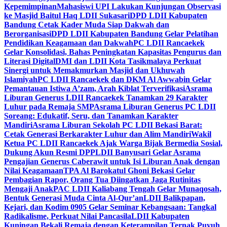
Kepemimpinan
Mahasiswi UPI Lakukan Kunjungan Observasi
ke Masjid Baitul Haq LDII Sukasari
DPD LDII Kabupaten
Bandung Cetak Kader Muda Siap Dakwah dan
Berorganisasi
DPD LDII Kabupaten Bandung Gelar Pelatihan
Pendidikan Keagamaan dan Dakwah
PC LDII Rancaekek
Gelar Konsolidasi, Bahas Peningkatan Kapasitas Pengurus dan
Literasi Digital
DMI dan LDII Kota Tasikmalaya Perkuat
Sinergi untuk Memakmurkan Masjid dan Ukhuwah
Islamiyah
PC LDII Rancaekek dan DKM Al Awwabin Gelar
Pemantauan Istiwa A’zam, Arah Kiblat Terverifikasi
Asrama
Liburan Generus LDII Rancaekek Tanamkan 29 Karakter
Luhur pada Remaja SMP
Asrama Liburan Generus PC LDII
Soreang: Edukatif, Seru, dan Tanamkan Karakter
Mandiri
Asrama Liburan Sekolah PC LDII Bekasi Barat:
Cetak Generasi Berkarakter Luhur dan Alim Mandiri
Wakil
Ketua PC LDII Rancaekek Ajak Warga Bijak Bermedia Sosial,
Dukung Akun Resmi DPP
LDII Banyusari Gelar Asrama
Pengajian Generus Caberawit untuk Isi Liburan Anak dengan
Nilai Keagamaan
TPA Al Barokatul Ghoni Bekasi Gelar
Pembagian Rapor, Orang Tua Diingatkan Jaga Rutinitas
Mengaji Anak
PAC LDII Kaliabang Tengah Gelar Munaqosah,
Bentuk Generasi Muda Cinta Al-Qur’an
LDII Balikpapan,
Kejari, dan Kodim 0905 Gelar Seminar Kebangsaan: Tangkal
Radikalisme, Perkuat Nilai Pancasila
LDII Kabupaten
Kuningan Bekali Remaja dengan Keterampilan Ternak Puyuh