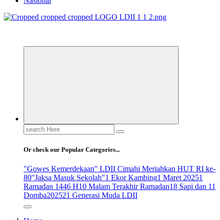
Nasional
ldiikabbandung.or.id
Search
for:
Or check our Popular Categories...
"Gowes Kemerdekaan" LDII Cimahi Meriahkan HUT RI ke-
80
"Jaksa Masuk Sekolah"
1 Ekor Kambing
1 Maret 2025
1
Ramadan 1446 H
10 Malam Terakhir Ramadan
18 Sapi dan 11
Domba
2025
21 Generasi Muda LDII