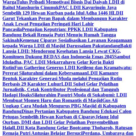
Warga
Tulus Pribadi Memotivasi Bisnis Dai Daiyah LDII di
Baitul Manshurin Cinunuk
PAC LDII Kayuringin Jaya
Sembelih 129 Hewan Kurban pada Idul Adha 1446 H
LDII
Garut Tekankan Peran Bapak dalam Membangun Karakter
Anak Lewat Pengajian Peringati Hari Lahir
Pancasila
Pengajian Keputrian: PPKK LDII Kabupaten
Bandung Bekali Remaja Putri Menuju Rumah Tangga
Sakinah
Kemenag Ciparay Sosialisasikan Layanan Keagamaan
kepada Warga LDII di Masjid Darussalam Pakutandang
Bakti
Lansia LDII: Mendorong Kesehatan Lansia Lewat CKG,
Komitmen Dukung BEDAS dan Indonesia Emas 2045
Sambut
Iduladha, PAC LDII Mekarrahayu Gelar Kerja Bakti
Rutin
Fun Gathering Generus LDII Ketileng dan Kramatwatu:
Pererat Silaturahmi dalam Kebersamaan
LDII Kamanre
Bentuk Karakter Generasi Muda melalui Pengajian Rutin
Berbasis 29 Karakter Luhur
LDII Sulsel Gelar Pelatihan
Jurnalistik, Cetak Kontributor Profesional dan Tangguh
Hadapi Hoaks
Silaturahim Pasutri Muda di Sukabumi: LDII
Membuat Momen Haru dan Romantis di Masjid
Gus Ali
Ungkap Cara Mudah Mengurus PBG Masjid di Kabupaten
Bandung
Dinas Pertanian Kabupaten Bandung Edukasi Calon
Petugas Sembelih Hewan Kurban di Ciparay
Jelang Idul
Qurban, DMI dan LDII Gelar Pelatihan Penyembelihan
Halal
LDII Kota Bandung Gelar Bootcamp Thoharoh, Ratusan
Remaja Putri Antusias Belajar Bersuci
Perdana, Umbaraya dan