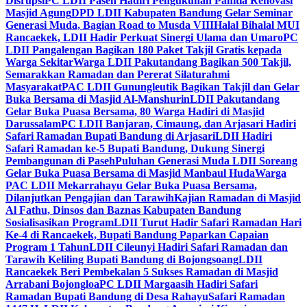
Disrupsi
PC LDII Paseh Hadiri Pengukuhan Panitia Renovasi
Masjid Agung
DPD LDII Kabupaten Bandung Gelar Seminar
Generasi Muda, Bagian Road to Musda VIII
Halal Bihalal MUI
Rancaekek, LDII Hadir Perkuat Sinergi Ulama dan Umaro
PC
LDII Pangalengan Bagikan 180 Paket Takjil Gratis kepada
Warga Sekitar
Warga LDII Pakutandang Bagikan 500 Takjil,
Semarakkan Ramadan dan Pererat Silaturahmi
Masyarakat
PAC LDII Gunungleutik Bagikan Takjil dan Gelar
Buka Bersama di Masjid Al-Manshurin
LDII Pakutandang
Gelar Buka Puasa Bersama, 80 Warga Hadiri di Masjid
Darussalam
PC LDII Banjaran, Cimaung, dan Arjasari Hadiri
Safari Ramadan Bupati Bandung di Arjasari
LDII Hadiri
Safari Ramadan ke-5 Bupati Bandung, Dukung Sinergi
Pembangunan di Paseh
Puluhan Generasi Muda LDII Soreang
Gelar Buka Puasa Bersama di Masjid Manbaul Huda
Warga
PAC LDII Mekarrahayu Gelar Buka Puasa Bersama,
Dilanjutkan Pengajian dan Tarawih
Kajian Ramadan di Masjid
Al Fathu, Dinsos dan Baznas Kabupaten Bandung
Sosialisasikan Program
LDII Turut Hadir Safari Ramadan Hari
Ke-4 di Rancaekek, Bupati Bandung Paparkan Capaian
Program 1 Tahun
LDII Cileunyi Hadiri Safari Ramadan dan
Tarawih Keliling Bupati Bandung di Bojongsoang
LDII
Rancaekek Beri Pembekalan 5 Sukses Ramadan di Masjid
Arrabani Bojongloa
PC LDII Margaasih Hadiri Safari
Ramadan Bupati Bandung di Desa Rahayu
Safari Ramadan