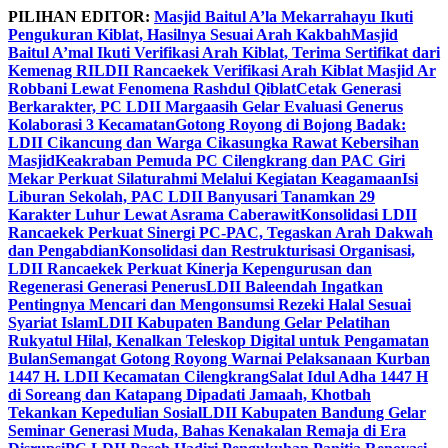
Skip
PILIHAN EDITOR:
Masjid Baitul A’la Mekarrahayu Ikuti
to
Pengukuran Kiblat, Hasilnya Sesuai Arah Kakbah
Masjid
content
Baitul A’mal Ikuti Verifikasi Arah Kiblat, Terima Sertifikat dari
Kemenag RI
LDII Rancaekek Verifikasi Arah Kiblat Masjid Ar
Robbani Lewat Fenomena Rashdul Qiblat
Cetak Generasi
Berkarakter, PC LDII Margaasih Gelar Evaluasi Generus
Kolaborasi 3 Kecamatan
Gotong Royong di Bojong Badak:
LDII Cikancung dan Warga Cikasungka Rawat Kebersihan
Masjid
Keakraban Pemuda PC Cilengkrang dan PAC Giri
Mekar Perkuat Silaturahmi Melalui Kegiatan Keagamaan
Isi
Liburan Sekolah, PAC LDII Banyusari Tanamkan 29
Karakter Luhur Lewat Asrama Caberawit
Konsolidasi LDII
Rancaekek Perkuat Sinergi PC-PAC, Tegaskan Arah Dakwah
dan Pengabdian
Konsolidasi dan Restrukturisasi Organisasi,
LDII Rancaekek Perkuat Kinerja Kepengurusan dan
Regenerasi Generasi Penerus
LDII Baleendah Ingatkan
Pentingnya Mencari dan Mengonsumsi Rezeki Halal Sesuai
Syariat Islam
LDII Kabupaten Bandung Gelar Pelatihan
Rukyatul Hilal, Kenalkan Teleskop Digital untuk Pengamatan
Bulan
Semangat Gotong Royong Warnai Pelaksanaan Kurban
1447 H. LDII Kecamatan Cilengkrang
Salat Idul Adha 1447 H
di Soreang dan Katapang Dipadati Jamaah, Khotbah
Tekankan Kepedulian Sosial
LDII Kabupaten Bandung Gelar
Seminar Generasi Muda, Bahas Kenakalan Remaja di Era