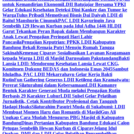
untuk Kemandirian Ekonomi
LDII Batujajar Bersama YPKI
Gelar Edukasi Kesehatan Deteksi Dini Kanker dan Tumor ke
Warga
Tulus Pribadi Memotivasi Bisnis Dai Daiyah LDII di
Baitul Manshurin Cinunuk
PAC LDII Kayuringin Jaya
Sembelih 129 Hewan Kurban pada Idul Adha 1446 H
LDII
Garut Tekankan Peran Bapak dalam Membangun Karakter
Anak Lewat Pengajian Peringati Hari Lahir
Pancasila
Pengajian Keputrian: PPKK LDII Kabupaten
Bandung Bekali Remaja Putri Menuju Rumah Tangga
Sakinah
Kemenag Ciparay Sosialisasikan Layanan Keagamaan
kepada Warga LDII di Masjid Darussalam Pakutandang
Bakti
Lansia LDII: Mendorong Kesehatan Lansia Lewat CKG,
Komitmen Dukung BEDAS dan Indonesia Emas 2045
Sambut
Iduladha, PAC LDII Mekarrahayu Gelar Kerja Bakti
Rutin
Fun Gathering Generus LDII Ketileng dan Kramatwatu:
Pererat Silaturahmi dalam Kebersamaan
LDII Kamanre
Bentuk Karakter Generasi Muda melalui Pengajian Rutin
Berbasis 29 Karakter Luhur
LDII Sulsel Gelar Pelatihan
Jurnalistik, Cetak Kontributor Profesional dan Tangguh
Hadapi Hoaks
Silaturahim Pasutri Muda di Sukabumi: LDII
Membuat Momen Haru dan Romantis di Masjid
Gus Ali
Ungkap Cara Mudah Mengurus PBG Masjid di Kabupaten
Bandung
Dinas Pertanian Kabupaten Bandung Edukasi Calon
Petugas Sembelih Hewan Kurban di Ciparay
Jelang Idul
Qurban, DMI dan LDII Gelar Pelatihan Penyembelihan