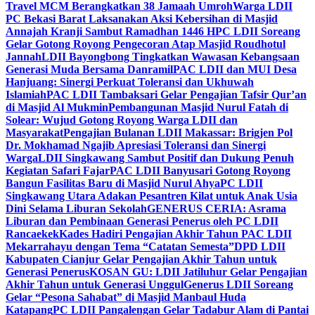
Travel MCM Berangkatkan 38 Jamaah Umroh
Warga LDII
PC Bekasi Barat Laksanakan Aksi Kebersihan di Masjid
Annajah Kranji Sambut Ramadhan 1446 H
PC LDII Soreang
Gelar Gotong Royong Pengecoran Atap Masjid Roudhotul
Jannah
LDII Bayongbong Tingkatkan Wawasan Kebangsaan
Generasi Muda Bersama Danramil
PAC LDII dan MUI Desa
Hanjuang: Sinergi Perkuat Toleransi dan Ukhuwah
Islamiah
PAC LDII Tambaksari Gelar Pengajian Tafsir Qur’an
di Masjid Al Mukmin
Pembangunan Masjid Nurul Fatah di
Solear: Wujud Gotong Royong Warga LDII dan
Masyarakat
Pengajian Bulanan LDII Makassar: Brigjen Pol
Dr. Mokhamad Ngajib Apresiasi Toleransi dan Sinergi
Warga
LDII Singkawang Sambut Positif dan Dukung Penuh
Kegiatan Safari Fajar
PAC LDII Banyusari Gotong Royong
Bangun Fasilitas Baru di Masjid Nurul Ahya
PC LDII
Singkawang Utara Adakan Pesantren Kilat untuk Anak Usia
Dini Selama Liburan Sekolah
GENERUS CERIA: Asrama
Liburan dan Pembinaan Generasi Penerus oleh PC LDII
Rancaekek
Kades Hadiri Pengajian Akhir Tahun PAC LDII
Mekarrahayu dengan Tema “Catatan Semesta”
DPD LDII
Kabupaten Cianjur Gelar Pengajian Akhir Tahun untuk
Generasi Penerus
KOSAN GU: LDII Jatiluhur Gelar Pengajian
Akhir Tahun untuk Generasi Unggul
Generus LDII Soreang
Gelar “Pesona Sahabat” di Masjid Manbaul Huda
Katapang
PC LDII Pangalengan Gelar Tadabur Alam di Pantai