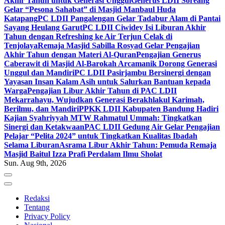
Akhir Tahun untuk Generasi Unggul
Generus LDII Soreang
Gelar “Pesona Sahabat” di Masjid Manbaul Huda
Katapang
PC LDII Pangalengan Gelar Tadabur Alam di Pantai
Sayang Heulang Garut
PC LDII Ciwidey Isi Liburan Akhir
Tahun dengan Refreshing ke Air Terjun Celak di
Tenjolaya
Remaja Masjid Sabilla Rosyad Gelar Pengajian
Akhir Tahun dengan Materi Al-Quran
Pengajian Generus
Caberawit di Masjid Al-Barokah Arcamanik Dorong Generasi
Unggul dan Mandiri
PC LDII Pasirjambu Bersinergi dengan
Yayasan Insan Kalam Asih untuk Salurkan Bantuan kepada
Warga
Pengajian Libur Akhir Tahun di PAC LDII
Mekarrahayu, Wujudkan Generasi Berakhlakul Karimah,
Berilmu, dan Mandiri
PPKK LDII Kabupaten Bandung Hadiri
Kajian Syahriyyah MTW Rahmatul Ummah: Tingkatkan
Sinergi dan Ketakwaan
PAC LDII Gedung Air Gelar Pengajian
Pelajar “Pelita 2024” untuk Tingkatkan Kualitas Ibadah
Selama Liburan
Asrama Libur Akhir Tahun: Pemuda Remaja
Masjid Baitul Izza Prafi Perdalam Ilmu Sholat
Sun. Aug 9th, 2026
Redaksi
Tentang
Privacy Policy