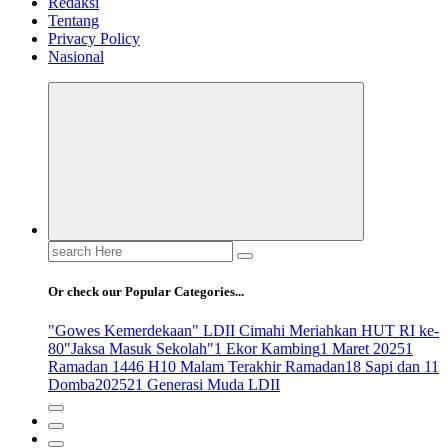
Redaksi
Tentang
Privacy Policy
Nasional
Search
for:
Or check our Popular Categories...
"Gowes Kemerdekaan" LDII Cimahi Meriahkan HUT RI ke-
80
"Jaksa Masuk Sekolah"
1 Ekor Kambing
1 Maret 2025
1
Ramadan 1446 H
10 Malam Terakhir Ramadan
18 Sapi dan 11
Domba
2025
21 Generasi Muda LDII