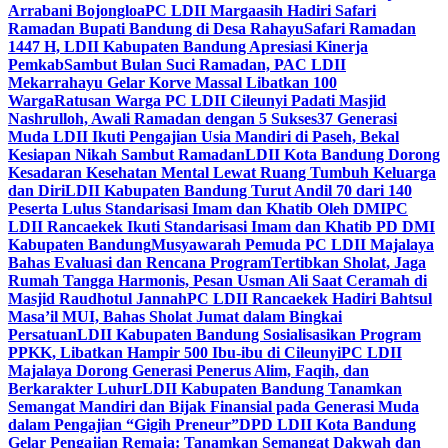
Arrabani Bojongloa
PC LDII Margaasih Hadiri Safari
Ramadan Bupati Bandung di Desa Rahayu
Safari Ramadan
1447 H, LDII Kabupaten Bandung Apresiasi Kinerja
Pemkab
Sambut Bulan Suci Ramadan, PAC LDII
Mekarrahayu Gelar Korve Massal Libatkan 100
Warga
Ratusan Warga PC LDII Cileunyi Padati Masjid
Nashrulloh, Awali Ramadan dengan 5 Sukses
37 Generasi
Muda LDII Ikuti Pengajian Usia Mandiri di Paseh, Bekal
Kesiapan Nikah Sambut Ramadan
LDII Kota Bandung Dorong
Kesadaran Kesehatan Mental Lewat Ruang Tumbuh Keluarga
dan Diri
LDII Kabupaten Bandung Turut Andil 70 dari 140
Peserta Lulus Standarisasi Imam dan Khatib Oleh DMI
PC
LDII Rancaekek Ikuti Standarisasi Imam dan Khatib PD DMI
Kabupaten Bandung
Musyawarah Pemuda PC LDII Majalaya
Bahas Evaluasi dan Rencana Program
Tertibkan Sholat, Jaga
Rumah Tangga Harmonis, Pesan Usman Ali Saat Ceramah di
Masjid Raudhotul Jannah
PC LDII Rancaekek Hadiri Bahtsul
Masa’il MUI, Bahas Sholat Jumat dalam Bingkai
Persatuan
LDII Kabupaten Bandung Sosialisasikan Program
PPKK, Libatkan Hampir 500 Ibu-ibu di Cileunyi
PC LDII
Majalaya Dorong Generasi Penerus Alim, Faqih, dan
Berkarakter Luhur
LDII Kabupaten Bandung Tanamkan
Semangat Mandiri dan Bijak Finansial pada Generasi Muda
dalam Pengajian “Gigih Preneur”
DPD LDII Kota Bandung
Gelar Pengajian Remaja: Tanamkan Semangat Dakwah dan