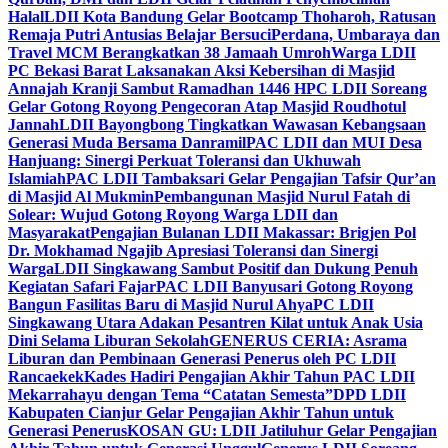
Halal
LDII Kota Bandung Gelar Bootcamp Thoharoh, Ratusan
Remaja Putri Antusias Belajar Bersuci
Perdana, Umbaraya dan
Travel MCM Berangkatkan 38 Jamaah Umroh
Warga LDII
PC Bekasi Barat Laksanakan Aksi Kebersihan di Masjid
Annajah Kranji Sambut Ramadhan 1446 H
PC LDII Soreang
Gelar Gotong Royong Pengecoran Atap Masjid Roudhotul
Jannah
LDII Bayongbong Tingkatkan Wawasan Kebangsaan
Generasi Muda Bersama Danramil
PAC LDII dan MUI Desa
Hanjuang: Sinergi Perkuat Toleransi dan Ukhuwah
Islamiah
PAC LDII Tambaksari Gelar Pengajian Tafsir Qur’an
di Masjid Al Mukmin
Pembangunan Masjid Nurul Fatah di
Solear: Wujud Gotong Royong Warga LDII dan
Masyarakat
Pengajian Bulanan LDII Makassar: Brigjen Pol
Dr. Mokhamad Ngajib Apresiasi Toleransi dan Sinergi
Warga
LDII Singkawang Sambut Positif dan Dukung Penuh
Kegiatan Safari Fajar
PAC LDII Banyusari Gotong Royong
Bangun Fasilitas Baru di Masjid Nurul Ahya
PC LDII
Singkawang Utara Adakan Pesantren Kilat untuk Anak Usia
Dini Selama Liburan Sekolah
GENERUS CERIA: Asrama
Liburan dan Pembinaan Generasi Penerus oleh PC LDII
Rancaekek
Kades Hadiri Pengajian Akhir Tahun PAC LDII
Mekarrahayu dengan Tema “Catatan Semesta”
DPD LDII
Kabupaten Cianjur Gelar Pengajian Akhir Tahun untuk
Generasi Penerus
KOSAN GU: LDII Jatiluhur Gelar Pengajian