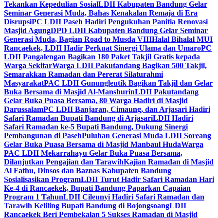
Tekankan Kepedulian Sosial
LDII Kabupaten Bandung Gelar
Seminar Generasi Muda, Bahas Kenakalan Remaja di Era
Disrupsi
PC LDII Paseh Hadiri Pengukuhan Panitia Renovasi
Masjid Agung
DPD LDII Kabupaten Bandung Gelar Seminar
Generasi Muda, Bagian Road to Musda VIII
Halal Bihalal MUI
Rancaekek, LDII Hadir Perkuat Sinergi Ulama dan Umaro
PC
LDII Pangalengan Bagikan 180 Paket Takjil Gratis kepada
Warga Sekitar
Warga LDII Pakutandang Bagikan 500 Takjil,
Semarakkan Ramadan dan Pererat Silaturahmi
Masyarakat
PAC LDII Gunungleutik Bagikan Takjil dan Gelar
Buka Bersama di Masjid Al-Manshurin
LDII Pakutandang
Gelar Buka Puasa Bersama, 80 Warga Hadiri di Masjid
Darussalam
PC LDII Banjaran, Cimaung, dan Arjasari Hadiri
Safari Ramadan Bupati Bandung di Arjasari
LDII Hadiri
Safari Ramadan ke-5 Bupati Bandung, Dukung Sinergi
Pembangunan di Paseh
Puluhan Generasi Muda LDII Soreang
Gelar Buka Puasa Bersama di Masjid Manbaul Huda
Warga
PAC LDII Mekarrahayu Gelar Buka Puasa Bersama,
Dilanjutkan Pengajian dan Tarawih
Kajian Ramadan di Masjid
Al Fathu, Dinsos dan Baznas Kabupaten Bandung
Sosialisasikan Program
LDII Turut Hadir Safari Ramadan Hari
Ke-4 di Rancaekek, Bupati Bandung Paparkan Capaian
Program 1 Tahun
LDII Cileunyi Hadiri Safari Ramadan dan
Tarawih Keliling Bupati Bandung di Bojongsoang
LDII
Rancaekek Beri Pembekalan 5 Sukses Ramadan di Masjid