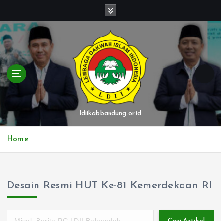
S
k
i
p
t
o
c
o
n
t
ldiikabbandung.or.id
e
n
Home
t
Desain Resmi HUT Ke-81 Kemerdekaan RI
Cari Artikel