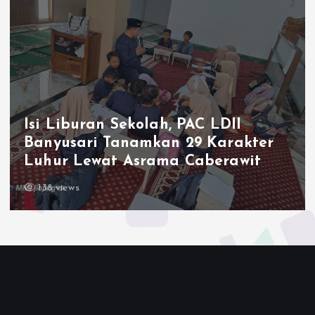
Ketum LDII Apresiasi Perm
II
2026, Tegaskan Pembinaan
rakter
Generasi Unggul Kunci Ind
awit
Emas 2045
143 views