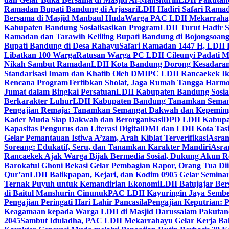
Ramadan Bupati Bandung di Arjasari
LDII Hadiri Safari Rama
Bersama di Masjid Manbaul Huda
Warga PAC LDII Mekarrahayu
Kabupaten Bandung Sosialisasikan Program
LDII Turut Hadir 
Ramadan dan Tarawih Keliling Bupati Bandung di Bojongsoan
Bupati Bandung di Desa Rahayu
Safari Ramadan 1447 H, LDII 
Libatkan 100 Warga
Ratusan Warga PC LDII Cileunyi Padati M
Nikah Sambut Ramadan
LDII Kota Bandung Dorong Kesadaran
Standarisasi Imam dan Khatib Oleh DMI
PC LDII Rancaekek Ik
Rencana Program
Tertibkan Sholat, Jaga Rumah Tangga Harmo
Jumat dalam Bingkai Persatuan
LDII Kabupaten Bandung Sosial
Berkarakter Luhur
LDII Kabupaten Bandung Tanamkan Semangat
Pengajian Remaja: Tanamkan Semangat Dakwah dan Kepemim
Kader Muda Siap Dakwah dan Berorganisasi
DPD LDII Kabupat
Kapasitas Pengurus dan Literasi Digital
DMI dan LDII Kota Tas
Gelar Pemantauan Istiwa A’zam, Arah Kiblat Terverifikasi
Asram
Soreang: Edukatif, Seru, dan Tanamkan Karakter Mandiri
Asra
Rancaekek Ajak Warga Bijak Bermedia Sosial, Dukung Akun 
Barokatul Ghoni Bekasi Gelar Pembagian Rapor, Orang Tua Dii
Qur’an
LDII Balikpapan, Kejari, dan Kodim 0905 Gelar Seminar
Ternak Puyuh untuk Kemandirian Ekonomi
LDII Batujajar Be
di Baitul Manshurin Cinunuk
PAC LDII Kayuringin Jaya Sembe
Pengajian Peringati Hari Lahir Pancasila
Pengajian Keputrian:
Keagamaan kepada Warga LDII di Masjid Darussalam Pakuta
2045
Sambut Iduladha, PAC LDII Mekarrahayu Gelar Kerja Bak