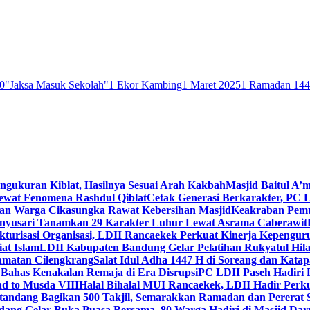
0
"Jaksa Masuk Sekolah"
1 Ekor Kambing
1 Maret 2025
1 Ramadan 14
engukuran Kiblat, Hasilnya Sesuai Arah Kakbah
Masjid Baitul A’m
Lewat Fenomena Rashdul Qiblat
Cetak Generasi Berkarakter, PC L
dan Warga Cikasungka Rawat Kebersihan Masjid
Keakraban Pemu
anyusari Tanamkan 29 Karakter Luhur Lewat Asrama Caberawit
ukturisasi Organisasi, LDII Rancaekek Perkuat Kinerja Kepengur
at Islam
LDII Kabupaten Bandung Gelar Pelatihan Rukyatul Hila
amatan Cilengkrang
Salat Idul Adha 1447 H di Soreang dan Kat
Bahas Kenakalan Remaja di Era Disrupsi
PC LDII Paseh Hadiri 
d to Musda VIII
Halal Bihalal MUI Rancaekek, LDII Hadir Perk
andang Bagikan 500 Takjil, Semarakkan Ramadan dan Pererat 
ang Gelar Buka Puasa Bersama, 80 Warga Hadiri di Masjid Dar