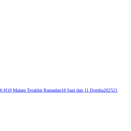
46 H
10 Malam Terakhir Ramadan
18 Sapi dan 11 Domba
2025
21