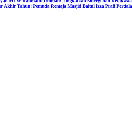
yyah MTW Rahmatul Ummah: Tingkatkan Sinergi dan Ketakwaa
r Akhir Tahun: Pemuda Remaja Masjid Baitul Izza Prafi Perdala