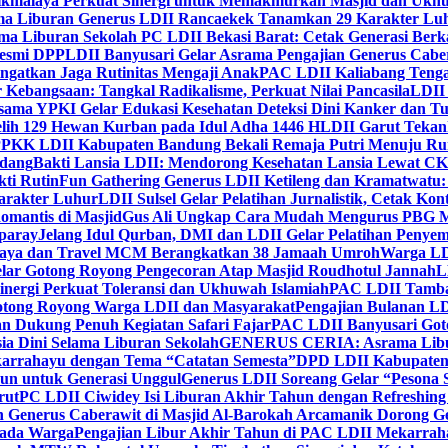
ikmalaya Perkuat Sinergi untuk Memakmurkan Masjid dan Ukhu
a Liburan Generus LDII Rancaekek Tanamkan 29 Karakter Lu
ma Liburan Sekolah PC LDII Bekasi Barat: Cetak Generasi Berk
Resmi DPP
LDII Banyusari Gelar Asrama Pengajian Generus Cabe
ngatkan Jaga Rutinitas Mengaji Anak
PAC LDII Kaliabang Tenga
 Kebangsaan: Tangkal Radikalisme, Perkuat Nilai Pancasila
LDII
rsama YPKI Gelar Edukasi Kesehatan Deteksi Dini Kanker dan 
lih 129 Hewan Kurban pada Idul Adha 1446 H
LDII Garut Teka
 PPKK LDII Kabupaten Bandung Bekali Remaja Putri Menuju R
ndang
Bakti Lansia LDII: Mendorong Kesehatan Lansia Lewat 
ti Rutin
Fun Gathering Generus LDII Ketileng dan Kramatwatu:
Karakter Luhur
LDII Sulsel Gelar Pelatihan Jurnalistik, Cetak Ko
mantis di Masjid
Gus Ali Ungkap Cara Mudah Mengurus PBG M
paray
Jelang Idul Qurban, DMI dan LDII Gelar Pelatihan Penyem
aya dan Travel MCM Berangkatkan 38 Jamaah Umroh
Warga LDI
lar Gotong Royong Pengecoran Atap Masjid Roudhotul Jannah
L
nergi Perkuat Toleransi dan Ukhuwah Islamiah
PAC LDII Tambaks
otong Royong Warga LDII dan Masyarakat
Pengajian Bulanan LD
an Dukung Penuh Kegiatan Safari Fajar
PAC LDII Banyusari Goto
ia Dini Selama Liburan Sekolah
GENERUS CERIA: Asrama Libura
karrahayu dengan Tema “Catatan Semesta”
DPD LDII Kabupaten 
un untuk Generasi Unggul
Generus LDII Soreang Gelar “Pesona
rut
PC LDII Ciwidey Isi Liburan Akhir Tahun dengan Refreshing 
n Generus Caberawit di Masjid Al-Barokah Arcamanik Dorong G
pada Warga
Pengajian Libur Akhir Tahun di PAC LDII Mekarrah