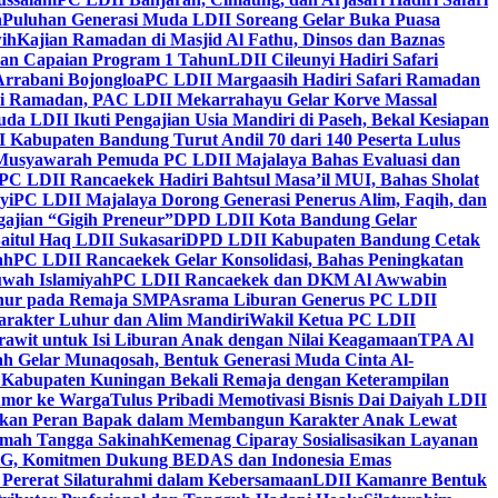
h
Puluhan Generasi Muda LDII Soreang Gelar Buka Puasa
ih
Kajian Ramadan di Masjid Al Fathu, Dinsos dan Baznas
kan Capaian Program 1 Tahun
LDII Cileunyi Hadiri Safari
Arrabani Bojongloa
PC LDII Margaasih Hadiri Safari Ramadan
i Ramadan, PAC LDII Mekarrahayu Gelar Korve Massal
da LDII Ikuti Pengajian Usia Mandiri di Paseh, Bekal Kesiapan
 Kabupaten Bandung Turut Andil 70 dari 140 Peserta Lulus
Musyawarah Pemuda PC LDII Majalaya Bahas Evaluasi dan
PC LDII Rancaekek Hadiri Bahtsul Masa’il MUI, Bahas Sholat
yi
PC LDII Majalaya Dorong Generasi Penerus Alim, Faqih, dan
ajian “Gigih Preneur”
DPD LDII Kota Bandung Gelar
aitul Haq LDII Sukasari
DPD LDII Kabupaten Bandung Cetak
ah
PC LDII Rancaekek Gelar Konsolidasi, Bahas Peningkatan
wah Islamiyah
PC LDII Rancaekek dan DKM Al Awwabin
hur pada Remaja SMP
Asrama Liburan Generus PC LDII
arakter Luhur dan Alim Mandiri
Wakil Ketua PC LDII
rawit untuk Isi Liburan Anak dengan Nilai Keagamaan
TPA Al
h Gelar Munaqosah, Bentuk Generasi Muda Cinta Al-
 Kabupaten Kuningan Bekali Remaja dengan Keterampilan
Tumor ke Warga
Tulus Pribadi Memotivasi Bisnis Dai Daiyah LDII
nkan Peran Bapak dalam Membangun Karakter Anak Lewat
umah Tangga Sakinah
Kemenag Ciparay Sosialisasikan Layanan
CKG, Komitmen Dukung BEDAS dan Indonesia Emas
 Pererat Silaturahmi dalam Kebersamaan
LDII Kamanre Bentuk