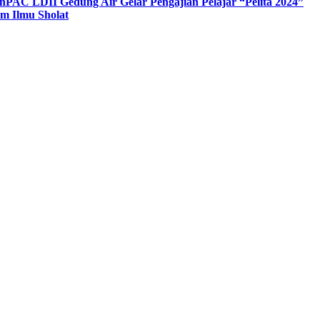
n
PAC LDII Gedung Air Gelar Pengajian Pelajar “Pelita 2024”
m Ilmu Sholat