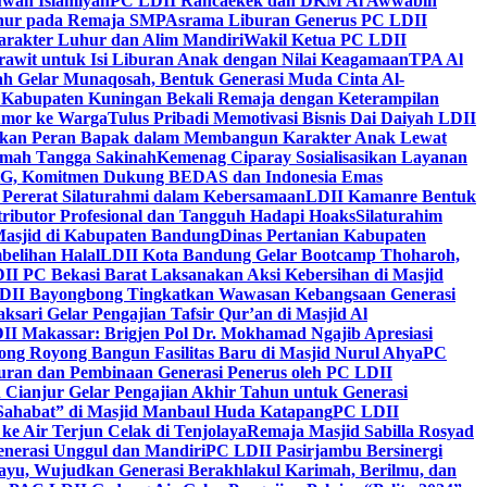
wah Islamiyah
PC LDII Rancaekek dan DKM Al Awwabin
hur pada Remaja SMP
Asrama Liburan Generus PC LDII
arakter Luhur dan Alim Mandiri
Wakil Ketua PC LDII
rawit untuk Isi Liburan Anak dengan Nilai Keagamaan
TPA Al
h Gelar Munaqosah, Bentuk Generasi Muda Cinta Al-
 Kabupaten Kuningan Bekali Remaja dengan Keterampilan
Tumor ke Warga
Tulus Pribadi Memotivasi Bisnis Dai Daiyah LDII
nkan Peran Bapak dalam Membangun Karakter Anak Lewat
umah Tangga Sakinah
Kemenag Ciparay Sosialisasikan Layanan
CKG, Komitmen Dukung BEDAS dan Indonesia Emas
 Pererat Silaturahmi dalam Kebersamaan
LDII Kamanre Bentuk
ntributor Profesional dan Tangguh Hadapi Hoaks
Silaturahim
asjid di Kabupaten Bandung
Dinas Pertanian Kabupaten
belihan Halal
LDII Kota Bandung Gelar Bootcamp Thoharoh,
I PC Bekasi Barat Laksanakan Aksi Kebersihan di Masjid
DII Bayongbong Tingkatkan Wawasan Kebangsaan Generasi
ari Gelar Pengajian Tafsir Qur’an di Masjid Al
II Makassar: Brigjen Pol Dr. Mokhamad Ngajib Apresiasi
ng Royong Bangun Fasilitas Baru di Masjid Nurul Ahya
PC
n dan Pembinaan Generasi Penerus oleh PC LDII
Cianjur Gelar Pengajian Akhir Tahun untuk Generasi
 Sahabat” di Masjid Manbaul Huda Katapang
PC LDII
ke Air Terjun Celak di Tenjolaya
Remaja Masjid Sabilla Rosyad
enerasi Unggul dan Mandiri
PC LDII Pasirjambu Bersinergi
ayu, Wujudkan Generasi Berakhlakul Karimah, Berilmu, dan