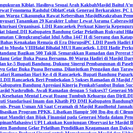
engukuran Kiblat, Hasilnya Sesuai Arah Kakbah
Masjid Baitul A’m
Lewat Fenomena Rashdul Qiblat
Cetak Generasi Berkarakter, PC L
dan Warga Cikasungka Rawat Kebersihan Masjid
Keakraban Pemu
anyusari Tanamkan 29 Karakter Luhur Lewat Asrama Caberawit
ukturisasi Organisasi, LDII Rancaekek Perkuat Kinerja Kepengur
at Islam
LDII Kabupaten Bandung Gelar Pelatihan Rukyatul Hila
amatan Cilengkrang
Salat Idul Adha 1447 H di Soreang dan Kat
Bahas Kenakalan Remaja di Era Disrupsi
PC LDII Paseh Hadiri 
d to Musda VIII
Halal Bihalal MUI Rancaekek, LDII Hadir Perk
andang Bagikan 500 Takjil, Semarakkan Ramadan dan Pererat 
ang Gelar Buka Puasa Bersama, 80 Warga Hadiri di Masjid Dar
dan ke-5 Bupati Bandung, Dukung Sinergi Pembangunan di Pase
 Gelar Buka Puasa Bersama, Dilanjutkan Pengajian dan Taraw
Safari Ramadan Hari Ke-4 di Rancaekek, Bupati Bandung Papar
g
LDII Rancaekek Beri Pembekalan 5 Sukses Ramadan di Masjid 
Kabupaten Bandung Apresiasi Kinerja Pemkab
Sambut Bulan Suc
asjid Nashrulloh, Awali Ramadan dengan 5 Sukses
37 Generasi Mu
 Kesehatan Mental Lewat Ruang Tumbuh Keluarga dan Diri
LDII
uti Standarisasi Imam dan Khatib PD DMI Kabupaten Bandung
nis, Pesan Usman Ali Saat Ceramah di Masjid Raudhotul Jannah
isasikan Program PPKK, Libatkan Hampir 500 Ibu-ibu di Cileun
 Mandiri dan Bijak Finansial pada Generasi Muda dalam Peng
pinan
Mahasiswi UPI Lakukan Kunjungan Observasi ke Masjid B
en Bandung Gelar Pelatihan Pendidikan Keagamaan dan Dakw