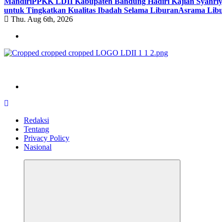
Mandiri
PPKK LDII Kabupaten Bandung Hadiri Kajian Syahri
untuk Tingkatkan Kualitas Ibadah Selama Liburan
Asrama Libu
Thu. Aug 6th, 2026
ldiikabbandung.or.id
Redaksi
Tentang
Privacy Policy
Nasional