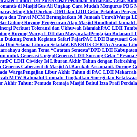
Karakter Luhur
LDII Sulsel Gelar Pelatihan Jurnalistik, Cetak Ko
mantis di Masjid
Gus Ali Ungkap Cara Mudah Mengurus PBG M
paray
Jelang Idul Qurban, DMI dan LDII Gelar Pelatihan Penyem
aya dan Travel MCM Berangkatkan 38 Jamaah Umroh
Warga LDI
lar Gotong Royong Pengecoran Atap Masjid Roudhotul Jannah
L
nergi Perkuat Toleransi dan Ukhuwah Islamiah
PAC LDII Tambaks
otong Royong Warga LDII dan Masyarakat
Pengajian Bulanan LD
an Dukung Penuh Kegiatan Safari Fajar
PAC LDII Banyusari Goto
ia Dini Selama Liburan Sekolah
GENERUS CERIA: Asrama Libura
karrahayu dengan Tema “Catatan Semesta”
DPD LDII Kabupaten 
un untuk Generasi Unggul
Generus LDII Soreang Gelar “Pesona
rut
PC LDII Ciwidey Isi Liburan Akhir Tahun dengan Refreshing 
n Generus Caberawit di Masjid Al-Barokah Arcamanik Dorong G
pada Warga
Pengajian Libur Akhir Tahun di PAC LDII Mekarrah
yyah MTW Rahmatul Ummah: Tingkatkan Sinergi dan Ketakwaa
r Akhir Tahun: Pemuda Remaja Masjid Baitul Izza Prafi Perdala