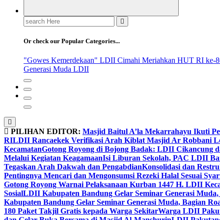
Search
for:
Or check our Popular Categories...
"Gowes Kemerdekaan" LDII Cimahi Meriahkan HUT RI ke-8
Generasi Muda LDII
PILIHAN EDITOR:
Masjid Baitul A’la Mekarrahayu Ikuti P
RI
LDII Rancaekek Verifikasi Arah Kiblat Masjid Ar Robbani 
Kecamatan
Gotong Royong di Bojong Badak: LDII Cikancung 
Melalui Kegiatan Keagamaan
Isi Liburan Sekolah, PAC LDII B
Tegaskan Arah Dakwah dan Pengabdian
Konsolidasi dan Restr
Pentingnya Mencari dan Mengonsumsi Rezeki Halal Sesuai Syari
Gotong Royong Warnai Pelaksanaan Kurban 1447 H. LDII Kec
Sosial
LDII Kabupaten Bandung Gelar Seminar Generasi Muda, 
Kabupaten Bandung Gelar Seminar Generasi Muda, Bagian Roa
180 Paket Takjil Gratis kepada Warga Sekitar
Warga LDII Pakut
dan Gelar Buka Bersama di Masjid Al-Manshurin
LDII Pakutand