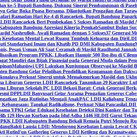
dan ke-5 Bupati Bandung, Dukung Sinergi Pembangunan di Pase
 Gelar Buka Puasa Bersama, Dilanjutkan Pengajian dan Taraw
Safari Ramadan Hari Ke-4 di Rancaekek, Bupati Bandung Papar
g
LDII Rancaekek Beri Pembekalan 5 Sukses Ramadan di Masjid 
Kabupaten Bandung Apresiasi Kinerja Pemkab
Sambut Bulan Suc
asjid Nashrulloh, Awali Ramadan dengan 5 Sukses
37 Generasi Mu
 Kesehatan Mental Lewat Ruang Tumbuh Keluarga dan Diri
LDII
uti Standarisasi Imam dan Khatib PD DMI Kabupaten Bandung
nis, Pesan Usman Ali Saat Ceramah di Masjid Raudhotul Jannah
isasikan Program PPKK, Libatkan Hampir 500 Ibu-ibu di Cileun
 Mandiri dan Bijak Finansial pada Generasi Muda dalam Peng
pinan
Mahasiswi UPI Lakukan Kunjungan Observasi ke Masjid B
en Bandung Gelar Pelatihan Pendidikan Keagamaan dan Dakw
ikmalaya Perkuat Sinergi untuk Memakmurkan Masjid dan Ukhu
a Liburan Generus LDII Rancaekek Tanamkan 29 Karakter Lu
ma Liburan Sekolah PC LDII Bekasi Barat: Cetak Generasi Berk
Resmi DPP
LDII Banyusari Gelar Asrama Pengajian Generus Cabe
ngatkan Jaga Rutinitas Mengaji Anak
PAC LDII Kaliabang Tenga
 Kebangsaan: Tangkal Radikalisme, Perkuat Nilai Pancasila
LDII
rsama YPKI Gelar Edukasi Kesehatan Deteksi Dini Kanker dan 
lih 129 Hewan Kurban pada Idul Adha 1446 H
LDII Garut Teka
 PPKK LDII Kabupaten Bandung Bekali Remaja Putri Menuju R
ndang
Bakti Lansia LDII: Mendorong Kesehatan Lansia Lewat 
ti Rutin
Fun Gathering Generus LDII Ketileng dan Kramatwatu: