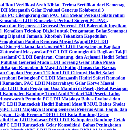
al Ikuti Verifikasi Arah Kiblat, Terima Sertifikat dari Kemenag
DII Margaasih Gelar Evaluasi Generus Kolaborasi 3
da PC Cilengkrang dan PAC Giri Mekar Perkuat Silaturahmi
Konsolidasi LDII Rancaekek Perkuat Sinergi PC-PAC,
usan dan Regenerasi Generasi Penerus
LDII Baleendah Ingatkan
l, Kenalkan Teleskop Digital untuk Pengamatan Bulan
Semangat
apang Dipadati Jamaah, Khotbah Tekankan Kepedulian
Pengukuhan Panitia Renovasi Masjid Agung
DPD LDII
uat Sinergi Ulama dan Umaro
PC LDII Pangalengan Bagikan
Silaturahmi Masyarakat
PAC LDII Gunungleutik Bagikan Takjil
ussalam
PC LDII Banjaran, Cimaung, dan Arjasari Hadiri Safari
h
Puluhan Generasi Muda LDII Soreang Gelar Buka Puasa
ih
Kajian Ramadan di Masjid Al Fathu, Dinsos dan Baznas
kan Capaian Program 1 Tahun
LDII Cileunyi Hadiri Safari
Arrabani Bojongloa
PC LDII Margaasih Hadiri Safari Ramadan
i Ramadan, PAC LDII Mekarrahayu Gelar Korve Massal
da LDII Ikuti Pengajian Usia Mandiri di Paseh, Bekal Kesiapan
 Kabupaten Bandung Turut Andil 70 dari 140 Peserta Lulus
Musyawarah Pemuda PC LDII Majalaya Bahas Evaluasi dan
PC LDII Rancaekek Hadiri Bahtsul Masa’il MUI, Bahas Sholat
yi
PC LDII Majalaya Dorong Generasi Penerus Alim, Faqih, dan
ajian “Gigih Preneur”
DPD LDII Kota Bandung Gelar
aitul Haq LDII Sukasari
DPD LDII Kabupaten Bandung Cetak
ah
PC LDII Rancaekek Gelar Konsolidasi, Bahas Peningkatan