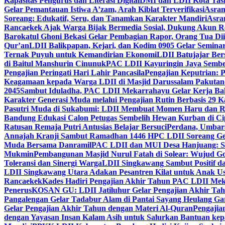
Kapasitas Pengurus dan Literasi Digital
DMI dan LDII Kota Tas
Gelar Pemantauan Istiwa A’zam, Arah Kiblat Terverifikasi
Asram
Soreang: Edukatif, Seru, dan Tanamkan Karakter Mandiri
Asra
Rancaekek Ajak Warga Bijak Bermedia Sosial, Dukung Akun 
Barokatul Ghoni Bekasi Gelar Pembagian Rapor, Orang Tua Dii
Qur’an
LDII Balikpapan, Kejari, dan Kodim 0905 Gelar Seminar
Ternak Puyuh untuk Kemandirian Ekonomi
LDII Batujajar Be
di Baitul Manshurin Cinunuk
PAC LDII Kayuringin Jaya Sembe
Pengajian Peringati Hari Lahir Pancasila
Pengajian Keputrian:
Keagamaan kepada Warga LDII di Masjid Darussalam Pakuta
2045
Sambut Iduladha, PAC LDII Mekarrahayu Gelar Kerja Bak
Karakter Generasi Muda melalui Pengajian Rutin Berbasis 29 
Pasutri Muda di Sukabumi: LDII Membuat Momen Haru dan Ro
Bandung Edukasi Calon Petugas Sembelih Hewan Kurban di Ci
Ratusan Remaja Putri Antusias Belajar Bersuci
Perdana, Umbar
Annajah Kranji Sambut Ramadhan 1446 H
PC LDII Soreang Ge
Muda Bersama Danramil
PAC LDII dan MUI Desa Hanjuang: Si
Mukmin
Pembangunan Masjid Nurul Fatah di Solear: Wujud G
Toleransi dan Sinergi Warga
LDII Singkawang Sambut Positif d
LDII Singkawang Utara Adakan Pesantren Kilat untuk Anak Us
Rancaekek
Kades Hadiri Pengajian Akhir Tahun PAC LDII Me
Penerus
KOSAN GU: LDII Jatiluhur Gelar Pengajian Akhir Tah
Pangalengan Gelar Tadabur Alam di Pantai Sayang Heulang Ga
Gelar Pengajian Akhir Tahun dengan Materi Al-Quran
Pengajia
dengan Yayasan Insan Kalam Asih untuk Salurkan Bantuan ke