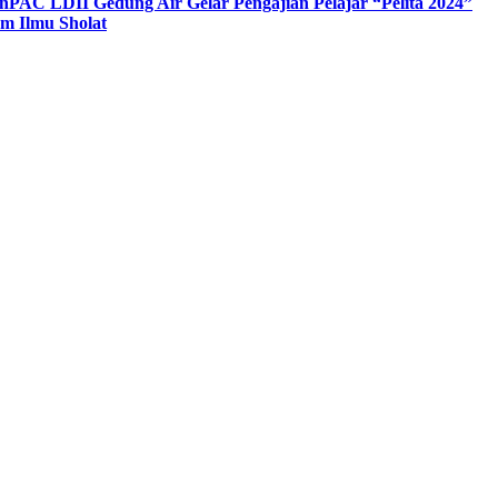
n
PAC LDII Gedung Air Gelar Pengajian Pelajar “Pelita 2024”
m Ilmu Sholat