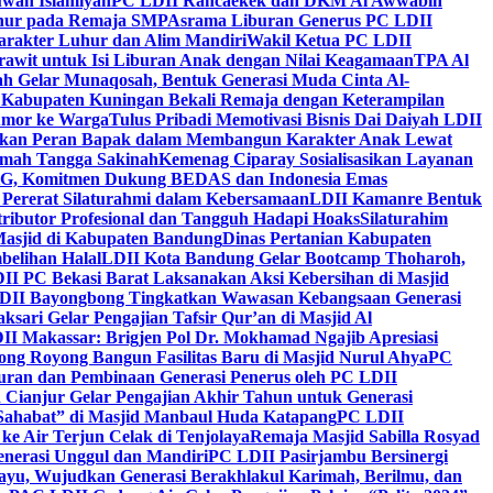
wah Islamiyah
PC LDII Rancaekek dan DKM Al Awwabin
hur pada Remaja SMP
Asrama Liburan Generus PC LDII
arakter Luhur dan Alim Mandiri
Wakil Ketua PC LDII
rawit untuk Isi Liburan Anak dengan Nilai Keagamaan
TPA Al
h Gelar Munaqosah, Bentuk Generasi Muda Cinta Al-
 Kabupaten Kuningan Bekali Remaja dengan Keterampilan
Tumor ke Warga
Tulus Pribadi Memotivasi Bisnis Dai Daiyah LDII
nkan Peran Bapak dalam Membangun Karakter Anak Lewat
umah Tangga Sakinah
Kemenag Ciparay Sosialisasikan Layanan
CKG, Komitmen Dukung BEDAS dan Indonesia Emas
 Pererat Silaturahmi dalam Kebersamaan
LDII Kamanre Bentuk
ntributor Profesional dan Tangguh Hadapi Hoaks
Silaturahim
asjid di Kabupaten Bandung
Dinas Pertanian Kabupaten
belihan Halal
LDII Kota Bandung Gelar Bootcamp Thoharoh,
I PC Bekasi Barat Laksanakan Aksi Kebersihan di Masjid
DII Bayongbong Tingkatkan Wawasan Kebangsaan Generasi
ari Gelar Pengajian Tafsir Qur’an di Masjid Al
II Makassar: Brigjen Pol Dr. Mokhamad Ngajib Apresiasi
ng Royong Bangun Fasilitas Baru di Masjid Nurul Ahya
PC
n dan Pembinaan Generasi Penerus oleh PC LDII
Cianjur Gelar Pengajian Akhir Tahun untuk Generasi
 Sahabat” di Masjid Manbaul Huda Katapang
PC LDII
ke Air Terjun Celak di Tenjolaya
Remaja Masjid Sabilla Rosyad
enerasi Unggul dan Mandiri
PC LDII Pasirjambu Bersinergi
ayu, Wujudkan Generasi Berakhlakul Karimah, Berilmu, dan