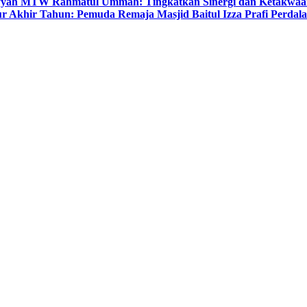
yyah MTW Rahmatul Ummah: Tingkatkan Sinergi dan Ketakwaa
r Akhir Tahun: Pemuda Remaja Masjid Baitul Izza Prafi Perdala