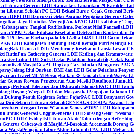
ikmalaya Perkuat Sinergi untuk Memakmurkan Masjid dan Ukhu
a Liburan Generus LDII Rancaekek Tanamkan 29 Karakter Lu
ma Liburan Sekolah PC LDII Bekasi Barat: Cetak Generasi Berk
Resmi DPP
LDII Banyusari Gelar Asrama Pengajian Generus Cabe
ngatkan Jaga Rutinitas Mengaji Anak
PAC LDII Kaliabang Tenga
 Kebangsaan: Tangkal Radikalisme, Perkuat Nilai Pancasila
LDII
rsama YPKI Gelar Edukasi Kesehatan Deteksi Dini Kanker dan 
lih 129 Hewan Kurban pada Idul Adha 1446 H
LDII Garut Teka
 PPKK LDII Kabupaten Bandung Bekali Remaja Putri Menuju R
ndang
Bakti Lansia LDII: Mendorong Kesehatan Lansia Lewat 
ti Rutin
Fun Gathering Generus LDII Ketileng dan Kramatwatu:
Karakter Luhur
LDII Sulsel Gelar Pelatihan Jurnalistik, Cetak Ko
mantis di Masjid
Gus Ali Ungkap Cara Mudah Mengurus PBG M
paray
Jelang Idul Qurban, DMI dan LDII Gelar Pelatihan Penyem
aya dan Travel MCM Berangkatkan 38 Jamaah Umroh
Warga LDI
lar Gotong Royong Pengecoran Atap Masjid Roudhotul Jannah
L
nergi Perkuat Toleransi dan Ukhuwah Islamiah
PAC LDII Tambaks
otong Royong Warga LDII dan Masyarakat
Pengajian Bulanan LD
an Dukung Penuh Kegiatan Safari Fajar
PAC LDII Banyusari Goto
ia Dini Selama Liburan Sekolah
GENERUS CERIA: Asrama Libura
karrahayu dengan Tema “Catatan Semesta”
DPD LDII Kabupaten 
un untuk Generasi Unggul
Generus LDII Soreang Gelar “Pesona
rut
PC LDII Ciwidey Isi Liburan Akhir Tahun dengan Refreshing 
n Generus Caberawit di Masjid Al-Barokah Arcamanik Dorong G
pada Warga
Pengajian Libur Akhir Tahun di PAC LDII Mekarrah