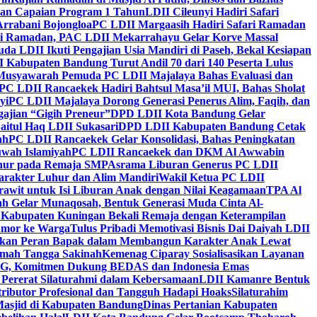
kan Capaian Program 1 Tahun
LDII Cileunyi Hadiri Safari
Arrabani Bojongloa
PC LDII Margaasih Hadiri Safari Ramadan
i Ramadan, PAC LDII Mekarrahayu Gelar Korve Massal
da LDII Ikuti Pengajian Usia Mandiri di Paseh, Bekal Kesiapan
 Kabupaten Bandung Turut Andil 70 dari 140 Peserta Lulus
Musyawarah Pemuda PC LDII Majalaya Bahas Evaluasi dan
PC LDII Rancaekek Hadiri Bahtsul Masa’il MUI, Bahas Sholat
yi
PC LDII Majalaya Dorong Generasi Penerus Alim, Faqih, dan
ajian “Gigih Preneur”
DPD LDII Kota Bandung Gelar
aitul Haq LDII Sukasari
DPD LDII Kabupaten Bandung Cetak
ah
PC LDII Rancaekek Gelar Konsolidasi, Bahas Peningkatan
wah Islamiyah
PC LDII Rancaekek dan DKM Al Awwabin
hur pada Remaja SMP
Asrama Liburan Generus PC LDII
arakter Luhur dan Alim Mandiri
Wakil Ketua PC LDII
rawit untuk Isi Liburan Anak dengan Nilai Keagamaan
TPA Al
h Gelar Munaqosah, Bentuk Generasi Muda Cinta Al-
 Kabupaten Kuningan Bekali Remaja dengan Keterampilan
Tumor ke Warga
Tulus Pribadi Memotivasi Bisnis Dai Daiyah LDII
nkan Peran Bapak dalam Membangun Karakter Anak Lewat
umah Tangga Sakinah
Kemenag Ciparay Sosialisasikan Layanan
CKG, Komitmen Dukung BEDAS dan Indonesia Emas
 Pererat Silaturahmi dalam Kebersamaan
LDII Kamanre Bentuk
ntributor Profesional dan Tangguh Hadapi Hoaks
Silaturahim
asjid di Kabupaten Bandung
Dinas Pertanian Kabupaten