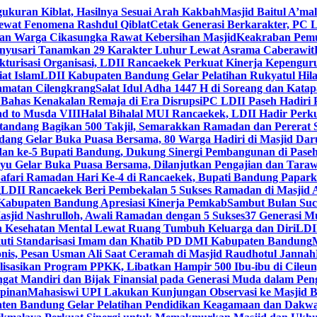
gukuran Kiblat, Hasilnya Sesuai Arah Kakbah
Masjid Baitul A’mal
Lewat Fenomena Rashdul Qiblat
Cetak Generasi Berkarakter, PC L
dan Warga Cikasungka Rawat Kebersihan Masjid
Keakraban Pemu
anyusari Tanamkan 29 Karakter Luhur Lewat Asrama Caberawit
ukturisasi Organisasi, LDII Rancaekek Perkuat Kinerja Kepengur
at Islam
LDII Kabupaten Bandung Gelar Pelatihan Rukyatul Hila
amatan Cilengkrang
Salat Idul Adha 1447 H di Soreang dan Kat
Bahas Kenakalan Remaja di Era Disrupsi
PC LDII Paseh Hadiri 
d to Musda VIII
Halal Bihalal MUI Rancaekek, LDII Hadir Perk
andang Bagikan 500 Takjil, Semarakkan Ramadan dan Pererat 
ang Gelar Buka Puasa Bersama, 80 Warga Hadiri di Masjid Dar
dan ke-5 Bupati Bandung, Dukung Sinergi Pembangunan di Pase
 Gelar Buka Puasa Bersama, Dilanjutkan Pengajian dan Taraw
Safari Ramadan Hari Ke-4 di Rancaekek, Bupati Bandung Papar
g
LDII Rancaekek Beri Pembekalan 5 Sukses Ramadan di Masjid 
Kabupaten Bandung Apresiasi Kinerja Pemkab
Sambut Bulan Suc
asjid Nashrulloh, Awali Ramadan dengan 5 Sukses
37 Generasi Mu
 Kesehatan Mental Lewat Ruang Tumbuh Keluarga dan Diri
LDII
uti Standarisasi Imam dan Khatib PD DMI Kabupaten Bandung
nis, Pesan Usman Ali Saat Ceramah di Masjid Raudhotul Jannah
isasikan Program PPKK, Libatkan Hampir 500 Ibu-ibu di Cileun
 Mandiri dan Bijak Finansial pada Generasi Muda dalam Peng
pinan
Mahasiswi UPI Lakukan Kunjungan Observasi ke Masjid B
en Bandung Gelar Pelatihan Pendidikan Keagamaan dan Dakw