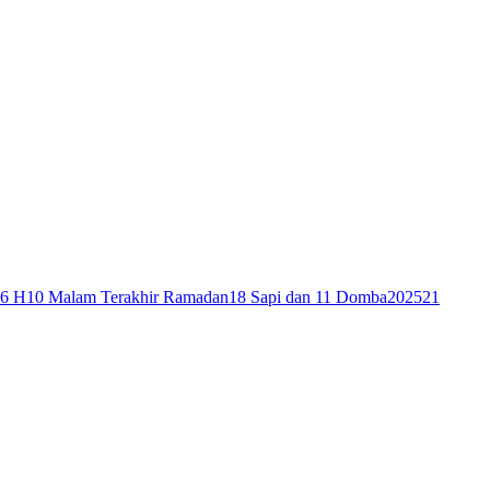
46 H
10 Malam Terakhir Ramadan
18 Sapi dan 11 Domba
2025
21