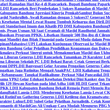
Safari Ramadan Hari Ke-4 di Rancaekek, Bupati Bandung Papar
g
LDII Rancaekek Beri Pembekalan 5 Sukses Ramadan di Masjid 
Kabupaten Bandung Apresiasi Kinerja Pemkab
Sambut Bulan Suc
asjid Nashrulloh, Awali Ramadan dengan 5 Sukses
37 Generasi Mu
 Kesehatan Mental Lewat Ruang Tumbuh Keluarga dan Diri
LDII
uti Standarisasi Imam dan Khatib PD DMI Kabupaten Bandung
nis, Pesan Usman Ali Saat Ceramah di Masjid Raudhotul Jannah
isasikan Program PPKK, Libatkan Hampir 500 Ibu-ibu di Cileun
 Mandiri dan Bijak Finansial pada Generasi Muda dalam Peng
pinan
Mahasiswi UPI Lakukan Kunjungan Observasi ke Masjid B
en Bandung Gelar Pelatihan Pendidikan Keagamaan dan Dakw
ikmalaya Perkuat Sinergi untuk Memakmurkan Masjid dan Ukhu
a Liburan Generus LDII Rancaekek Tanamkan 29 Karakter Lu
ma Liburan Sekolah PC LDII Bekasi Barat: Cetak Generasi Berk
Resmi DPP
LDII Banyusari Gelar Asrama Pengajian Generus Cabe
ngatkan Jaga Rutinitas Mengaji Anak
PAC LDII Kaliabang Tenga
 Kebangsaan: Tangkal Radikalisme, Perkuat Nilai Pancasila
LDII
rsama YPKI Gelar Edukasi Kesehatan Deteksi Dini Kanker dan 
lih 129 Hewan Kurban pada Idul Adha 1446 H
LDII Garut Teka
 PPKK LDII Kabupaten Bandung Bekali Remaja Putri Menuju R
ndang
Bakti Lansia LDII: Mendorong Kesehatan Lansia Lewat 
ti Rutin
Fun Gathering Generus LDII Ketileng dan Kramatwatu:
Karakter Luhur
LDII Sulsel Gelar Pelatihan Jurnalistik, Cetak Ko
mantis di Masjid
Gus Ali Ungkap Cara Mudah Mengurus PBG M