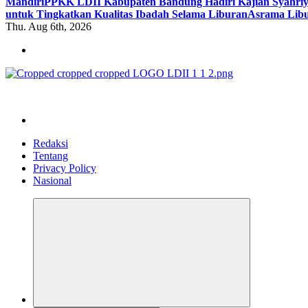
Mandiri
PPKK LDII Kabupaten Bandung Hadiri Kajian Syahri
untuk Tingkatkan Kualitas Ibadah Selama Liburan
Asrama Libu
Thu. Aug 6th, 2026
ldiikabbandung.or.id
Redaksi
Tentang
Privacy Policy
Nasional