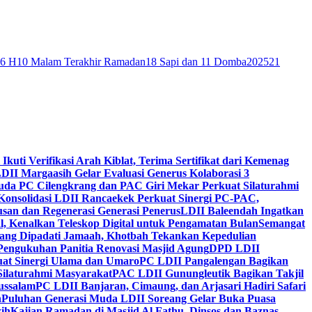
46 H
10 Malam Terakhir Ramadan
18 Sapi dan 11 Domba
2025
21
 Ikuti Verifikasi Arah Kiblat, Terima Sertifikat dari Kemenag
DII Margaasih Gelar Evaluasi Generus Kolaborasi 3
da PC Cilengkrang dan PAC Giri Mekar Perkuat Silaturahmi
Konsolidasi LDII Rancaekek Perkuat Sinergi PC-PAC,
usan dan Regenerasi Generasi Penerus
LDII Baleendah Ingatkan
l, Kenalkan Teleskop Digital untuk Pengamatan Bulan
Semangat
apang Dipadati Jamaah, Khotbah Tekankan Kepedulian
Pengukuhan Panitia Renovasi Masjid Agung
DPD LDII
uat Sinergi Ulama dan Umaro
PC LDII Pangalengan Bagikan
Silaturahmi Masyarakat
PAC LDII Gunungleutik Bagikan Takjil
ussalam
PC LDII Banjaran, Cimaung, dan Arjasari Hadiri Safari
h
Puluhan Generasi Muda LDII Soreang Gelar Buka Puasa
ih
Kajian Ramadan di Masjid Al Fathu, Dinsos dan Baznas