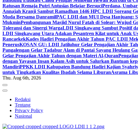
Bandung Edukasi Calon Petugas Sembelih Hewan Kurban di Ci
Ratusan Remaja Putri Antusias Belajar Bersuci
Perdana, Umbar
Annajah Kranji Sambut Ramadhan 1446 H
PC LDII Soreang Ge
Muda Bersama Danramil
PAC LDII dan MUI Desa Hanjuang: Si
Mukmin
Pembangunan Masjid Nurul Fatah di Solear: Wujud G
Toleransi dan Sinergi Warga
LDII Singkawang Sambut Positif d
LDII Singkawang Utara Adakan Pesantren Kilat untuk Anak Us
Rancaekek
Kades Hadiri Pengajian Akhir Tahun PAC LDII Me
Penerus
KOSAN GU: LDII Jatiluhur Gelar Pengajian Akhir Tah
Pangalengan Gelar Tadabur Alam di Pantai Sayang Heulang Ga
Gelar Pengajian Akhir Tahun dengan Materi Al-Quran
Pengajia
dengan Yayasan Insan Kalam Asih untuk Salurkan Bantuan ke
Mandiri
PPKK LDII Kabupaten Bandung Hadiri Kajian Syahri
untuk Tingkatkan Kualitas Ibadah Selama Liburan
Asrama Libu
Thu. Aug 6th, 2026
Redaksi
Tentang
Privacy Policy
Nasional
ldiikabbandung.or.id