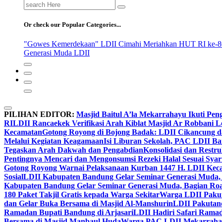
Search
for:
Or check our Popular Categories...
"Gowes Kemerdekaan" LDII Cimahi Meriahkan HUT RI ke-8
Generasi Muda LDII
PILIHAN EDITOR:
Masjid Baitul A’la Mekarrahayu Ikuti Pen
RI
LDII Rancaekek Verifikasi Arah Kiblat Masjid Ar Robbani 
Kecamatan
Gotong Royong di Bojong Badak: LDII Cikancung 
Melalui Kegiatan Keagamaan
Isi Liburan Sekolah, PAC LDII B
Tegaskan Arah Dakwah dan Pengabdian
Konsolidasi dan Restr
Pentingnya Mencari dan Mengonsumsi Rezeki Halal Sesuai Syari
Gotong Royong Warnai Pelaksanaan Kurban 1447 H. LDII Kec
Sosial
LDII Kabupaten Bandung Gelar Seminar Generasi Muda, 
Kabupaten Bandung Gelar Seminar Generasi Muda, Bagian Roa
180 Paket Takjil Gratis kepada Warga Sekitar
Warga LDII Pakut
dan Gelar Buka Bersama di Masjid Al-Manshurin
LDII Pakutand
Ramadan Bupati Bandung di Arjasari
LDII Hadiri Safari Rama
Bersama di Masjid Manbaul Huda
Warga PAC LDII Mekarrahayu