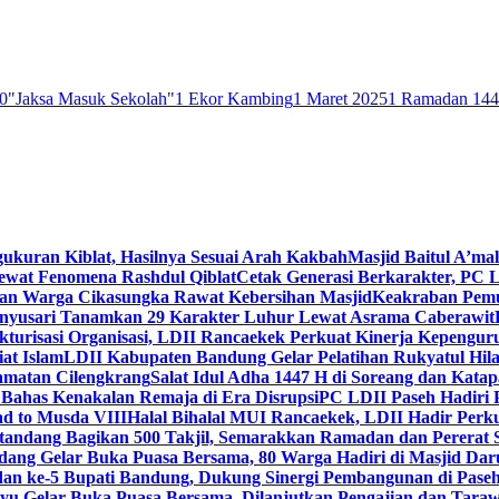
0
"Jaksa Masuk Sekolah"
1 Ekor Kambing
1 Maret 2025
1 Ramadan 14
gukuran Kiblat, Hasilnya Sesuai Arah Kakbah
Masjid Baitul A’mal
Lewat Fenomena Rashdul Qiblat
Cetak Generasi Berkarakter, PC L
dan Warga Cikasungka Rawat Kebersihan Masjid
Keakraban Pemu
anyusari Tanamkan 29 Karakter Luhur Lewat Asrama Caberawit
ukturisasi Organisasi, LDII Rancaekek Perkuat Kinerja Kepengur
at Islam
LDII Kabupaten Bandung Gelar Pelatihan Rukyatul Hila
amatan Cilengkrang
Salat Idul Adha 1447 H di Soreang dan Kat
Bahas Kenakalan Remaja di Era Disrupsi
PC LDII Paseh Hadiri 
d to Musda VIII
Halal Bihalal MUI Rancaekek, LDII Hadir Perk
andang Bagikan 500 Takjil, Semarakkan Ramadan dan Pererat 
ang Gelar Buka Puasa Bersama, 80 Warga Hadiri di Masjid Dar
dan ke-5 Bupati Bandung, Dukung Sinergi Pembangunan di Pase
 Gelar Buka Puasa Bersama, Dilanjutkan Pengajian dan Taraw