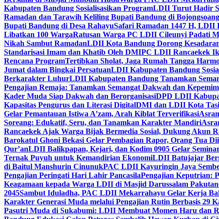
Kabupaten Bandung Sosialisasikan Program
LDII Turut Hadir 
Ramadan dan Tarawih Keliling Bupati Bandung di Bojongsoan
Bupati Bandung di Desa Rahayu
Safari Ramadan 1447 H, LDII 
Libatkan 100 Warga
Ratusan Warga PC LDII Cileunyi Padati M
Nikah Sambut Ramadan
LDII Kota Bandung Dorong Kesadaran
Standarisasi Imam dan Khatib Oleh DMI
PC LDII Rancaekek Ik
Rencana Program
Tertibkan Sholat, Jaga Rumah Tangga Harmo
Jumat dalam Bingkai Persatuan
LDII Kabupaten Bandung Sosial
Berkarakter Luhur
LDII Kabupaten Bandung Tanamkan Semangat
Pengajian Remaja: Tanamkan Semangat Dakwah dan Kepemim
Kader Muda Siap Dakwah dan Berorganisasi
DPD LDII Kabupat
Kapasitas Pengurus dan Literasi Digital
DMI dan LDII Kota Tas
Gelar Pemantauan Istiwa A’zam, Arah Kiblat Terverifikasi
Asram
Soreang: Edukatif, Seru, dan Tanamkan Karakter Mandiri
Asra
Rancaekek Ajak Warga Bijak Bermedia Sosial, Dukung Akun 
Barokatul Ghoni Bekasi Gelar Pembagian Rapor, Orang Tua Dii
Qur’an
LDII Balikpapan, Kejari, dan Kodim 0905 Gelar Seminar
Ternak Puyuh untuk Kemandirian Ekonomi
LDII Batujajar Be
di Baitul Manshurin Cinunuk
PAC LDII Kayuringin Jaya Sembe
Pengajian Peringati Hari Lahir Pancasila
Pengajian Keputrian:
Keagamaan kepada Warga LDII di Masjid Darussalam Pakuta
2045
Sambut Iduladha, PAC LDII Mekarrahayu Gelar Kerja Bak
Karakter Generasi Muda melalui Pengajian Rutin Berbasis 29 
Pasutri Muda di Sukabumi: LDII Membuat Momen Haru dan Ro