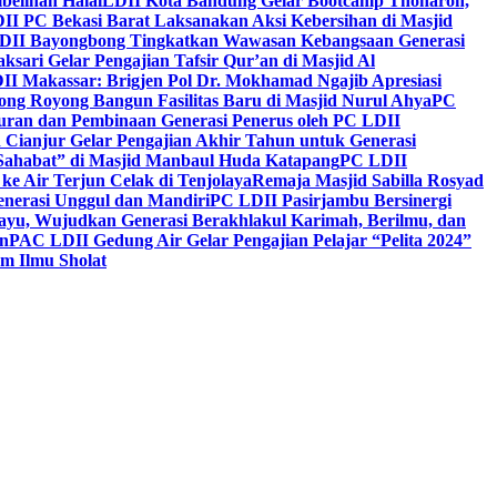
belihan Halal
LDII Kota Bandung Gelar Bootcamp Thoharoh,
I PC Bekasi Barat Laksanakan Aksi Kebersihan di Masjid
DII Bayongbong Tingkatkan Wawasan Kebangsaan Generasi
ari Gelar Pengajian Tafsir Qur’an di Masjid Al
II Makassar: Brigjen Pol Dr. Mokhamad Ngajib Apresiasi
ng Royong Bangun Fasilitas Baru di Masjid Nurul Ahya
PC
n dan Pembinaan Generasi Penerus oleh PC LDII
Cianjur Gelar Pengajian Akhir Tahun untuk Generasi
 Sahabat” di Masjid Manbaul Huda Katapang
PC LDII
ke Air Terjun Celak di Tenjolaya
Remaja Masjid Sabilla Rosyad
enerasi Unggul dan Mandiri
PC LDII Pasirjambu Bersinergi
ayu, Wujudkan Generasi Berakhlakul Karimah, Berilmu, dan
n
PAC LDII Gedung Air Gelar Pengajian Pelajar “Pelita 2024”
m Ilmu Sholat