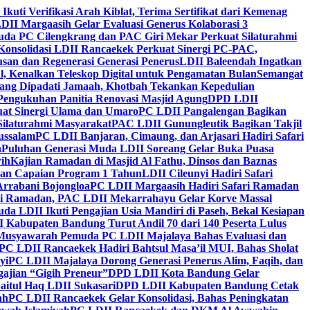
 Ikuti Verifikasi Arah Kiblat, Terima Sertifikat dari Kemenag
DII Margaasih Gelar Evaluasi Generus Kolaborasi 3
da PC Cilengkrang dan PAC Giri Mekar Perkuat Silaturahmi
Konsolidasi LDII Rancaekek Perkuat Sinergi PC-PAC,
usan dan Regenerasi Generasi Penerus
LDII Baleendah Ingatkan
l, Kenalkan Teleskop Digital untuk Pengamatan Bulan
Semangat
apang Dipadati Jamaah, Khotbah Tekankan Kepedulian
Pengukuhan Panitia Renovasi Masjid Agung
DPD LDII
uat Sinergi Ulama dan Umaro
PC LDII Pangalengan Bagikan
Silaturahmi Masyarakat
PAC LDII Gunungleutik Bagikan Takjil
ussalam
PC LDII Banjaran, Cimaung, dan Arjasari Hadiri Safari
h
Puluhan Generasi Muda LDII Soreang Gelar Buka Puasa
ih
Kajian Ramadan di Masjid Al Fathu, Dinsos dan Baznas
kan Capaian Program 1 Tahun
LDII Cileunyi Hadiri Safari
Arrabani Bojongloa
PC LDII Margaasih Hadiri Safari Ramadan
i Ramadan, PAC LDII Mekarrahayu Gelar Korve Massal
da LDII Ikuti Pengajian Usia Mandiri di Paseh, Bekal Kesiapan
 Kabupaten Bandung Turut Andil 70 dari 140 Peserta Lulus
Musyawarah Pemuda PC LDII Majalaya Bahas Evaluasi dan
PC LDII Rancaekek Hadiri Bahtsul Masa’il MUI, Bahas Sholat
yi
PC LDII Majalaya Dorong Generasi Penerus Alim, Faqih, dan
ajian “Gigih Preneur”
DPD LDII Kota Bandung Gelar
aitul Haq LDII Sukasari
DPD LDII Kabupaten Bandung Cetak
ah
PC LDII Rancaekek Gelar Konsolidasi, Bahas Peningkatan