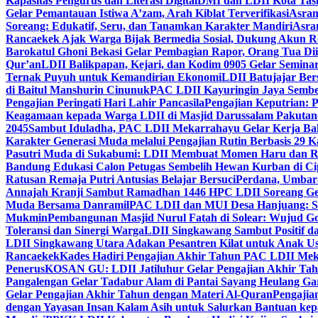
Kapasitas Pengurus dan Literasi Digital
DMI dan LDII Kota Tas
Gelar Pemantauan Istiwa A’zam, Arah Kiblat Terverifikasi
Asram
Soreang: Edukatif, Seru, dan Tanamkan Karakter Mandiri
Asra
Rancaekek Ajak Warga Bijak Bermedia Sosial, Dukung Akun 
Barokatul Ghoni Bekasi Gelar Pembagian Rapor, Orang Tua Dii
Qur’an
LDII Balikpapan, Kejari, dan Kodim 0905 Gelar Seminar
Ternak Puyuh untuk Kemandirian Ekonomi
LDII Batujajar Be
di Baitul Manshurin Cinunuk
PAC LDII Kayuringin Jaya Sembe
Pengajian Peringati Hari Lahir Pancasila
Pengajian Keputrian:
Keagamaan kepada Warga LDII di Masjid Darussalam Pakuta
2045
Sambut Iduladha, PAC LDII Mekarrahayu Gelar Kerja Bak
Karakter Generasi Muda melalui Pengajian Rutin Berbasis 29 
Pasutri Muda di Sukabumi: LDII Membuat Momen Haru dan Ro
Bandung Edukasi Calon Petugas Sembelih Hewan Kurban di Ci
Ratusan Remaja Putri Antusias Belajar Bersuci
Perdana, Umbar
Annajah Kranji Sambut Ramadhan 1446 H
PC LDII Soreang Ge
Muda Bersama Danramil
PAC LDII dan MUI Desa Hanjuang: Si
Mukmin
Pembangunan Masjid Nurul Fatah di Solear: Wujud G
Toleransi dan Sinergi Warga
LDII Singkawang Sambut Positif d
LDII Singkawang Utara Adakan Pesantren Kilat untuk Anak Us
Rancaekek
Kades Hadiri Pengajian Akhir Tahun PAC LDII Me
Penerus
KOSAN GU: LDII Jatiluhur Gelar Pengajian Akhir Tah
Pangalengan Gelar Tadabur Alam di Pantai Sayang Heulang Ga
Gelar Pengajian Akhir Tahun dengan Materi Al-Quran
Pengajia
dengan Yayasan Insan Kalam Asih untuk Salurkan Bantuan ke