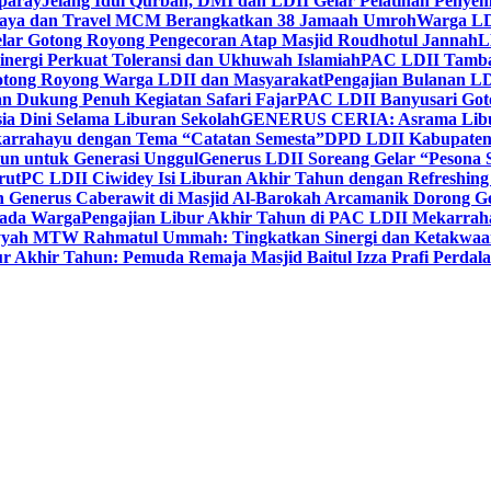
paray
Jelang Idul Qurban, DMI dan LDII Gelar Pelatihan Penyem
aya dan Travel MCM Berangkatkan 38 Jamaah Umroh
Warga LDI
lar Gotong Royong Pengecoran Atap Masjid Roudhotul Jannah
L
nergi Perkuat Toleransi dan Ukhuwah Islamiah
PAC LDII Tambaks
otong Royong Warga LDII dan Masyarakat
Pengajian Bulanan LD
an Dukung Penuh Kegiatan Safari Fajar
PAC LDII Banyusari Goto
ia Dini Selama Liburan Sekolah
GENERUS CERIA: Asrama Libura
karrahayu dengan Tema “Catatan Semesta”
DPD LDII Kabupaten 
un untuk Generasi Unggul
Generus LDII Soreang Gelar “Pesona
rut
PC LDII Ciwidey Isi Liburan Akhir Tahun dengan Refreshing 
n Generus Caberawit di Masjid Al-Barokah Arcamanik Dorong G
pada Warga
Pengajian Libur Akhir Tahun di PAC LDII Mekarrah
yyah MTW Rahmatul Ummah: Tingkatkan Sinergi dan Ketakwaa
r Akhir Tahun: Pemuda Remaja Masjid Baitul Izza Prafi Perdala